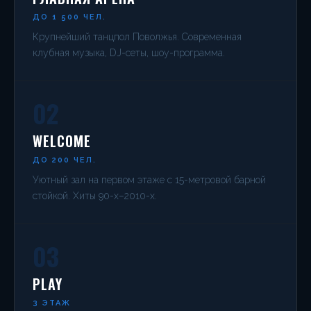
ДО 1 500 ЧЕЛ.
Крупнейший танцпол Поволжья. Современная
клубная музыка, DJ-сеты, шоу-программа.
02
WELCOME
ДО 200 ЧЕЛ.
Уютный зал на первом этаже с 15-метровой барной
стойкой. Хиты 90-х–2010-х.
03
PLAY
3 ЭТАЖ