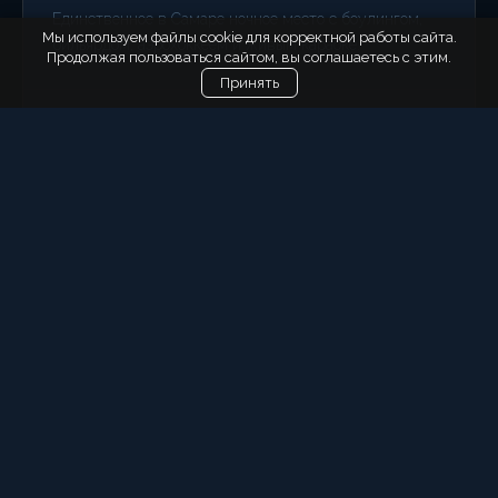
Единственное в Самаре ночное место с боулингом,
Мы используем файлы cookie для корректной работы сайта.
бильярдом, аэрохоккеем и живым караоке.
Продолжая пользоваться сайтом, вы соглашаетесь с этим.
Принять
05
РОДНАЯ МЕТЕЛИЦА
ЛАУНЖ
Тихая зона с фоновой музыкой и баром. Когда хочется
выдохнуть и поговорить.
ЧАСТЫЕ ВОПРОСЫ