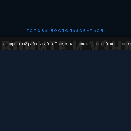
ГОТОВЫ ВОСПОЛЬЗОВАТЬСЯ
ВОНИТЕ И УЗН
ля корректной работы сайта. Продолжая пользоваться сайтом, вы согл
УСЛОВИЯ
акие акции действуют именно сегодня и помогает подобра
+7 (846) 268-88-82
ЗАБРОНИРОВАТЬ СТОЛ