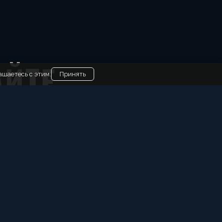
АЙТЕ
ашаетесь с этим.
Принять
ть программу под ваш повод.