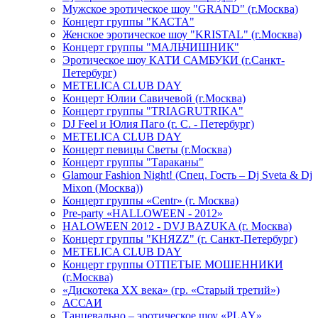
Мужское эротическое шоу "GRAND" (г.Москва)
Концерт группы "КАСТА"
Женское эротическое шоу "KRISTAL" (г.Москва)
Концерт группы "МАЛЬЧИШНИК"
Эротическое шоу КАТИ САМБУКИ (г.Санкт-
Петербург)
METELICA CLUB DAY
Концерт Юлии Савичевой (г.Москва)
Концерт группы "TRIAGRUTRIKA"
DJ Feel и Юлия Паго (г. С. - Петербург)
METELICA CLUB DAY
Концерт певицы Светы (г.Москва)
Концерт группы "Тараканы"
Glamour Fashion Night! (Спец. Гость – Dj Sveta & Dj
Mixon (Москва))
Концерт группы «Centr» (г. Москва)
Pre-party «HALLOWEEN - 2012»
HALOWEEN 2012 - DVJ BAZUKA (г. Москва)
Концерт группы "КНЯZZ" (г. Санкт-Петербург)
METELICA CLUB DAY
Концерт группы ОТПЕТЫЕ МОШЕННИКИ
(г.Москва)
«Дискотека ХХ века» (гр. «Старый третий»)
АССАИ
Танцевально – эротическое шоу «PLAY»