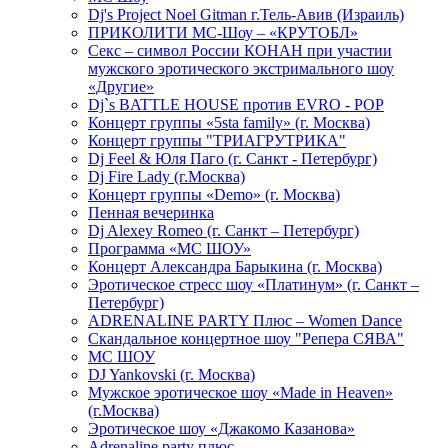
Dj's Project Noel Gitman г.Тель-Авив (Израиль)
ПРИКОЛИТИ МС-Шоу – «КРУТОБЛ»
Секс – символ России КОНАН при участии
мужского эротического экстримального шоу
«Другие»
Dj`s BATTLE HOUSE против EVRO - POP
Концерт группы «5sta family» (г. Москва)
Концерт группы "ТРИАГРУТРИКА"
Dj Feel & Юля Паго (г. Санкт - Петербург)
Dj Fire Lady (г.Москва)
Концерт группы «Demo» (г. Москва)
Пенная вечеринка
Dj Alexey Romeo (г. Санкт – Петербург)
Программа «МС ШОУ»
Концерт Александра Барыкина (г. Москва)
Эротическое стресс шоу «Платинум» (г. Санкт –
Петербург)
ADRENALINE PARTY Плюс – Women Dance
Скандальное концертное шоу "Репера СЯВА"
МС ШОУ
DJ Yankovski (г. Москва)
Мужское эротическое шоу «Made in Heaven»
(г.Москва)
Эротическое шоу «Джакомо Казанова»
Adrenaline party плюс