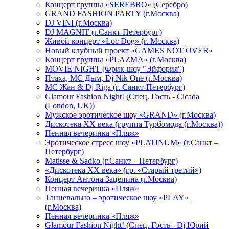
Концерт группы «SEREBRO» (Серебро)
GRAND FASHION PARTY (г.Москва)
DJ VINI (г.Москва)
DJ MAGNIT (г.Санкт-Петербург)
Живой концерт «Loc Dog» (г. Москва)
Новый клубный проект «GAMES NOT OVER»
Концерт группы «PLAZMA» (г.Москва)
MOVIE NIGHT (Фрик-шоу "Эйфория")
Птаха, МС Дым, Dj Nik One (г.Москва)
МС Жан & Dj Riga (г. Санкт-Петербург)
Glamour Fashion Night! (Спец. Гость - Cicada
(London, UK))
Мужское эротическое шоу «GRAND» (г.Москва)
Дискотека XX века (группа Турбомода (г.Москва))
Пенная вечеринка «Пляж»
Эротическое стресс шоу «PLATINUM» (г.Санкт –
Петербург)
Matisse & Sadko (г.Санкт – Петербург)
«Дискотека ХХ века» (гр. «Старый третий»)
Концерт Антона Зацепина (г.Москва)
Пенная вечеринка «Пляж»
Танцевально – эротическое шоу «PLAY»
(г.Москва)
Пенная вечеринка «Пляж»
Glamour Fashion Night! (Спец. Гость - Dj Юрий