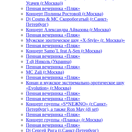
Усачев (г.Москва))
Пенная вечеринка «Пляж»
Концерт Полины Ростовой (г.Москва)
Dj Cosmo & МС Скоробогатый (г.Санкт-
Петербург)
Концерт Александра Айвазова (г.Москва)
Пенная вечеринка «Пляж»
Мужское эротическое шоу «X-Style» (г. Москва)»
Пенная вечеринка «Пляж»
Концерт Samo`L feat A-Sen (г.Москва)
Пенная вечеринка «Пляж»
Т-dj Николь (Украина)
Пенная вечеринка «Пляж»
МС Zali (г.Москва)
Пенная вечеринка «Пляж»
Конан и мужское экстремально-эротическое шоу
«Evolution» (г.Москва)
Пенная вечеринка «Пляж»
Пенная вечеринка «Пляж»
Концерт группы «S*NEЖNO» (г.Санкт-
Петербург), а также Ron May (dj set)
Пенная вечеринка «Пляж»
Концерт группы «Планка» (г.Москва)
Пенная вечеринка «Пляж»
Dj Сергей Рига (г.Санкт-Петербург)