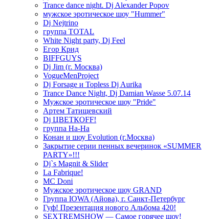
Trance dance night. Dj Alexander Popov
мужское эротическое шоу "Hummer"
Dj Nejtrino
группа TOTAL
White Night party, Dj Feel
Егор Крид
BIFFGUYS
Dj Jim (г. Москва)
VogueMenProject
Dj Forsage и Topless Dj Aurika
Trance Dance Night, Dj Damian Wasse 5.07.14
Мужское эротическое шоу "Pride"
Артем Татищевский
Dj ЦВЕТКOFF!
группа На-На
Конан и шоу Evolution (г.Москва)
Закрытие серии пенных вечеринок «SUMMER
PARTY»!!!
Dj`s Magnit & Slider
La Fabrique!
MC Doni
Мужское эротическое шоу GRAND
Группа IOWA (Айова), г. Санкт-Петербург
Гуф! Презентация нового Альбома 420!
SEXTREMSHOW — Самое горячее шоу!