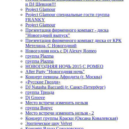
и DJ Шевцов!!!
Project Glamour
Project Glamour специальные гости группа
FRANKY
Project Glamour
Презентация фирменного компакт - диска
"Новогодний выпуск"
Презентация фирменного компакт диска от КРК
Метелица- С Новогодний
Новогодняя нось с Dj Alexey Romeo
группа Plazma
группа Plazma
НОВОГОДНЯЯ НОЧЬ 2015 C РОМЕО
After Party "Новогодняя ночь"
Концерт певицы Афродита (г. Москва)
«Русские Гвозди»
DJ Natasha Baccardi (г. Санкт-Петербург)
группа Триада
Dj Groove
Место встречи изменить нельзя
группа Вирус
Место встречи изменить нельзя - 2
Концерт группы Краски (Оксана Ковалевская)
Эротическое шоу Velvet
Концерт Влада Соколовского