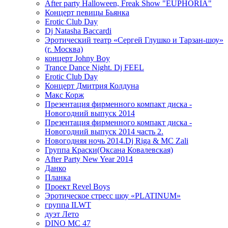
After party Halloween, Freak Show "EUPHORIA"
Концерт певицы Бьянка
Erotic Club Day
Dj Natasha Baccardi
Эротический театр «Сергей Глушко и Тарзан-шоу»
(г. Москва)
концерт Johny Boy
Trance Dance Night. Dj FEEL
Erotic Club Day
Концерт Дмитрия Колдуна
Макс Корж
Презентация фирменного компакт диска -
Новогодний выпуск 2014
Презентация фирменного компакт диска -
Новогодний выпуск 2014 часть 2.
Новогодняя ночь 2014.Dj Riga & MC Zali
Группа Краски(Оксана Ковалевская)
After Party New Year 2014
Данко
Планка
Проект Revel Boys
Эротическое стресс шоу «PLATINUM»
группа ILWT
дуэт Лето
DINO MC 47