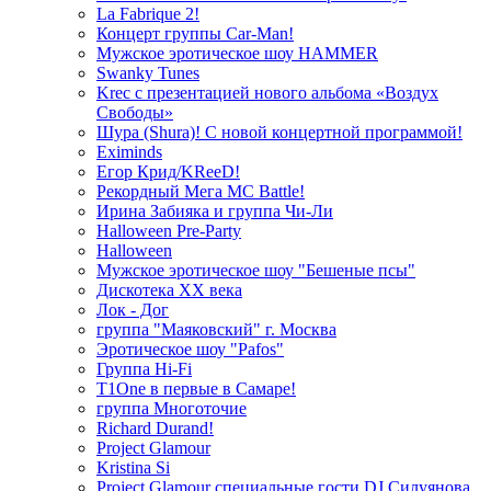
La Fabrique 2!
Концерт группы Car-Man!
Мужское эротическое шоу HAMMER
Swanky Tunes
Krec с презентацией нового альбома «Воздух
Свободы»
Шура (Shura)! С новой концертной программой!
Eximinds
Егор Крид/KReeD!
Рекордный Мега МС Battle!
Ирина Забияка и группа Чи-Ли
Halloween Pre-Party
Halloween
Мужское эротическое шоу "Бешеные псы"
Дискотека ХХ века
Лок - Дог
группа "Маяковский" г. Москва
Эротическое шоу "Pafos"
Группа Hi-Fi
T1One в первые в Самаре!
группа Многоточие
Richard Durand!
Project Glamour
Kristina Si
Project Glamour специальные гости DJ Силуянова