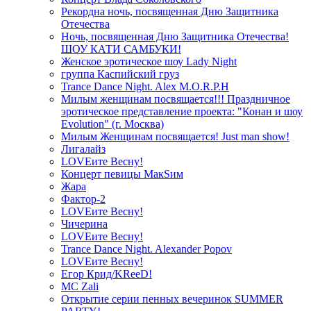
Рекордна ночь, посвященная Дню Защитника
Отечества
Ночь, посвященная Дню Защитника Отечества!
ШОУ КАТИ САМБУКИ!
Женское эротическое шоу Lady Night
группа Каспийский груз
Trance Dance Night. Alex M.O.R.P.H
Милым женщинам посвящается!!! Праздничное
эротическое представление проекта: "Конан и шоу
Evolution" (г. Москва)
Милым Женщинам посвящается! Just man show!
Лигалайз
LOVEите Весну!
Концерт певицы МакSим
Жара
Фактор-2
LOVEите Весну!
Чичерина
LOVEите Весну!
Trance Dance Night. Alexander Popov
LOVEите Весну!
Егор Крид/KReeD!
MC Zali
Открытие серии пенных вечеринок SUMMER