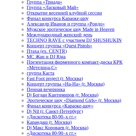
Группа «Триада»
Группа «Ласковый Май»
Открытие весенней клубной сессии
Финал конкурса Караоке-шоу
Александр Иванов и группа «Рондо»
Мужское эротическое шоу Made in Heaven
Международный женский день
TECHNO RAVE с участием DJ SHUSHUKIN
Концерт группы «Quest Pistols»
Птаха (ex. CENTR)
МС Жан и DJ Riga
Презентация фирменного компакт-диска КРК
«Метелица-С»
группа Каста
Fast Foot project (г. Москва)
Концерт группы «На-На» (г. Москва)
Пенная вечеринка
Dj Богдан Кантимиров (г. Москва)
Эротическое шоу «Diamond Girls» (г. Москва)
Финал конкурса «Караоке-шоу»
Dj Nil (г. Санкт-Петербург)
«Дискотека 80-90–х гг.»
Карандаш (г. Москва)
Dj Макс Короваев (г. Москва)
«Дискотека 80-90–х гг.»