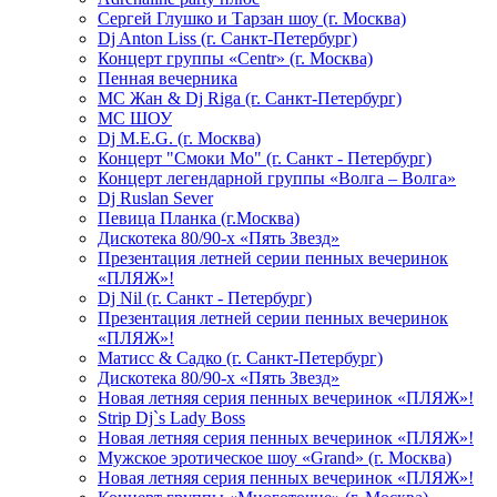
Сергей Глушко и Тарзан шоу (г. Москва)
Dj Anton Liss (г. Санкт-Петербург)
Концерт группы «Centr» (г. Москва)
Пенная вечерника
МС Жан & Dj Riga (г. Санкт-Петербург)
МС ШОУ
Dj M.E.G. (г. Москва)
Концерт "Смоки Мо" (г. Санкт - Петербург)
Концерт легендарной группы «Волга – Волга»
Dj Ruslan Sever
Певица Планка (г.Москва)
Дискотека 80/90-х «Пять Звезд»
Презентация летней серии пенных вечеринок
«ПЛЯЖ»!
Dj Nil (г. Санкт - Петербург)
Презентация летней серии пенных вечеринок
«ПЛЯЖ»!
Матисс & Садко (г. Санкт-Петербург)
Дискотека 80/90-х «Пять Звезд»
Новая летняя серия пенных вечеринок «ПЛЯЖ»!
Strip Dj`s Lady Boss
Новая летняя серия пенных вечеринок «ПЛЯЖ»!
Мужское эротическое шоу «Grand» (г. Москва)
Новая летняя серия пенных вечеринок «ПЛЯЖ»!