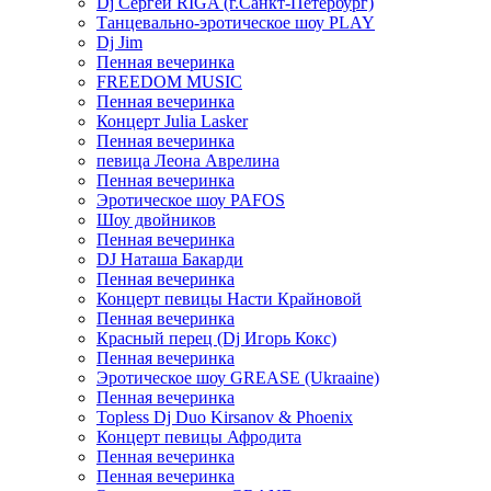
Dj Сергей RIGA (г.Санкт-Петербург)
Танцевально-эротическое шоу PLAY
Dj Jim
Пенная вечеринка
FREEDOM MUSIC
Пенная вечеринка
Концерт Julia Lasker
Пенная вечеринка
певица Леона Аврелина
Пенная вечеринка
Эротическое шоу PAFOS
Шоу двойников
Пенная вечеринка
DJ Наташа Бакарди
Пенная вечеринка
Концерт певицы Насти Крайновой
Пенная вечеринка
Красный перец (Dj Игорь Кокс)
Пенная вечеринка
Эротическое шоу GREASE (Ukraaine)
Пенная вечеринка
Topless Dj Duo Kirsanov & Phoenix
Концерт певицы Афродита
Пенная вечеринка
Пенная вечеринка