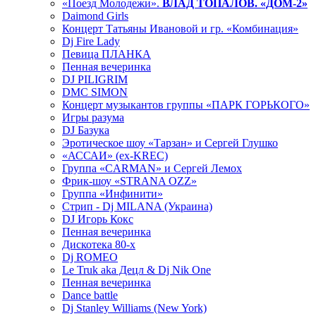
«Поезд Молодежи».
ВЛАД ТОПАЛОВ. «ДОМ-2»
Daimond Girls
Концерт Татьяны Ивановой и гр. «Комбинация»
Dj Fire Lady
Певица ПЛАНКА
Пенная вечеринка
DJ PILIGRIM
DMC SIMON
Концерт музыкантов группы «ПАРК ГОРЬКОГО»
Игры разума
DJ Базука
Эротическое шоу «Тарзан» и Сергей Глушко
«АССАИ» (ex-KREC)
Группа «CARMAN» и Сергей Лемох
Фрик-шоу «STRANA OZZ»
Группа «Инфинити»
Стрип - Dj MILANA (Украина)
DJ Игорь Кокс
Пенная вечеринка
Дискотека 80-х
Dj ROMEO
Le Truk aka Децл & Dj Nik One
Пенная вечеринка
Dance battle
Dj Stanley Williams (New York)