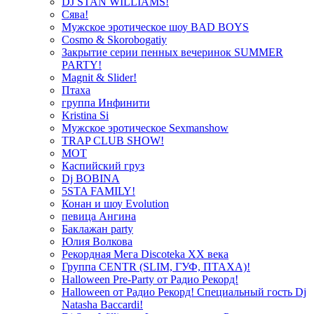
DJ STAN WILLIAMS!
Сява!
Мужское эротическое шоу BAD BOYS
Cosmo & Skorobogatiy
Закрытие серии пенных вечеринок SUMMER
PARTY!
Magnit & Slider!
Птаха
группа Инфинити
Kristina Si
Мужское эротическое Sexmanshow
TRAP CLUB SHOW!
МОТ
Каспийский груз
Dj BOBINA
5STA FAMILY!
Конан и шоу Evolution
певица Ангина
Баклажан party
Юлия Волкова
Рекордная Мега Discoteka XX века
Группа CENTR (SLIM, ГУФ, ПТАХА)!
Halloween Pre-Party от Радио Рекорд!
Halloween от Радио Рекорд! Специальный гость Dj
Natasha Baccardi!