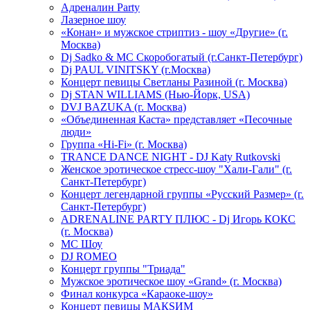
Адреналин Party
Лазерное шоу
«Конан» и мужское стриптиз - шоу «Другие» (г.
Москва)
Dj Sadko & МС Скоробогатый (г.Санкт-Петербург)
Dj PAUL VINITSKY (г.Москва)
Концерт певицы Светланы Разиной (г. Москва)
Dj STAN WILLIAMS (Нью-Йорк, USA)
DVJ BAZUKA (г. Москва)
«Объединенная Каста» представляет «Песочные
люди»
Группа «Hi-Fi» (г. Москва)
TRANCE DANCE NIGHT - DJ Katy Rutkovski
Женское эротическое стресс-шоу "Хали-Гали" (г.
Санкт-Петербург)
Концерт легендарной группы «Русский Размер» (г.
Санкт-Петербург)
ADRENALINE PARTY ПЛЮС - Dj Игорь КОКС
(г. Москва)
MC Шоу
DJ ROMEO
Концерт группы "Триада"
Мужское эротическое шоу «Grand» (г. Москва)
Финал конкурса «Караоке-шоу»
Концерт певицы МАКSИМ