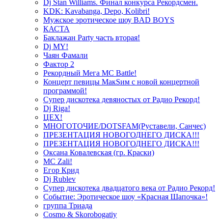
Dj Stan Williams. Финал конкурса Рекордсмен.
KDK: Kavabanga, Depo, Kolibri!
Мужское эротическое шоу BAD BOYS
КАСТА
Баклажан Party часть вторая!
Dj MY!
Чаян Фамали
Фактор 2
Рекордный Мега МС Battle!
Концерт певицы МакSим с новой концертной
программой!
Супер дискотека девяностых от Радио Рекорд!
Dj Riga!
ЦЕХ!
МНОГОТОЧИЕ/DOTSFAM(Руставели, Санчес)
ПРЕЗЕНТАЦИЯ НОВОГОДНЕГО ДИСКА!!!
ПРЕЗЕНТАЦИЯ НОВОГОДНЕГО ДИСКА!!!
Оксана Ковалевская (гр. Краски)
MC Zali!
Егор Крид
Dj Rublev
Супер дискотека двадцатого века от Радио Рекорд!
Событие: Эротическое шоу «Красная Шапочка»!
группа Триада
Cosmo & Skorobogatiy