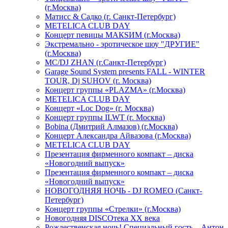
(г.Москва)
Матисс & Садко (г. Санкт-Петербург)
METELICA CLUB DAY
Концерт певицы МАКSИМ (г.Москва)
Экстремально - эротическое шоу "ДРУГИЕ"
(г.Москва)
МС/DJ ZHAN (г.Санкт-Петербург)
Garage Sound System presents FALL - WINTER
TOUR, Dj SUHOV (г. Москва)
Концерт группы «PLAZMA» (г.Москва)
METELICA CLUB DAY
Концерт «Loc Dog» (г. Москва)
Концерт группы ILWT (г. Москва)
Bobina (Дмитрий Алмазов) (г.Москва)
Концерт Александра Айвазова (г.Москва)
METELICA CLUB DAY
Презентация фирменного компакт – диска
«Новогодний выпуск»
Презентация фирменного компакт – диска
«Новогодний выпуск»
НОВОГОДНЯЯ НОЧЬ - DJ ROMEO (Санкт-
Петербург)
Концерт группы «Стрелки» (г.Москва)
Новогодняя DISCOтека ХХ века
Рождественская ночь! Специальный гость – Антон