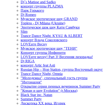
Dj`s Matisse and Sadko
концерт группы PLAZMA
Парк Горького
Dj Romeo
Мужское эротическое шоу GRAND
Topless - Dj Milana (Ukraine)
Эротическое шок шоу Кати Самбуки
Slim
Trance Dance Night. KYAU & ALBERT
концерт Влада Соколовского
LOVEите Весну
Мужское эротическое шоу "ТЕНИ"
Концерт группы Инфинити
LOVEите весну! Part 3! Весенняя лихорадка!
Dj RIGA
концерт Artic feat Asti
Russian Hip – Hop Station, группа Восточный округ
Trance Dance Night, Omnia
"Молодежка", специальный гость группа
"Интонация"
Открытие серии пенных вечеринок Summer Party
"Конан и шоу Evolution" (г.Москва)
Black Star inc. Natan
Summer Party
Дискотека ХХ века. Игорек