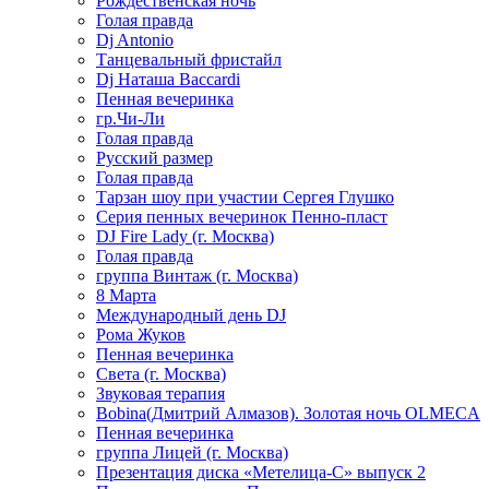
Рождественская ночь
Голая правда
Dj Antonio
Танцевальный фристайл
Dj Наташа Baccardi
Пенная вечеринка
гр.Чи-Ли
Голая правда
Русский размер
Голая правда
Тарзан шоу при участии Сергея Глушко
Серия пенных вечеринок Пенно-пласт
DJ Fire Lady (г. Москва)
Голая правда
группа Винтаж (г. Москва)
8 Марта
Международный день DJ
Рома Жуков
Пенная вечеринка
Света (г. Москва)
Звуковая терапия
Bobina(Дмитрий Алмазов). Золотая ночь OLMECA
Пенная вечеринка
группа Лицей (г. Москва)
Презентация диска «Метелица-С» выпуск 2