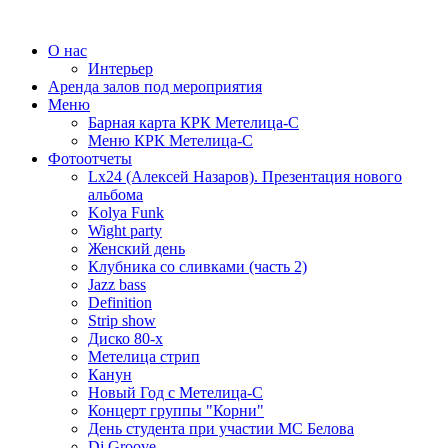
О нас
Интерьер
Аренда залов под мероприятия
Меню
Барная карта КРК Метелица-С
Меню КРК Метелица-С
Фотоотчеты
Lx24 (Алексей Назаров). Презентация нового
альбома
Kolya Funk
Wight party
Женский день
Клубника со сливками (часть 2)
Jazz bass
Definition
Strip show
Диско 80-х
Метелица стрип
Канун
Новый Год с Метелица-С
Концерт группы "Корни"
День студента при участии МС Белова
Dj Groove