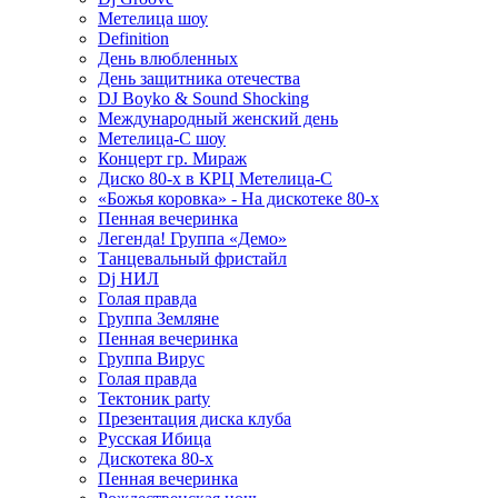
Метелица шоу
Definition
День влюбленных
День защитника отечества
DJ Boyko & Sound Shocking
Международный женский день
Метелица-С шоу
Концерт гр. Мираж
Диско 80-х в КРЦ Метелица-С
«Божья коровка» - На дискотеке 80-х
Пенная вечеринка
Легенда! Группа «Демо»
Танцевальный фристайл
Dj НИЛ
Голая правда
Группа Земляне
Пенная вечеринка
Группа Вирус
Голая правда
Тектоник party
Презентация диска клуба
Русская Ибица
Дискотека 80-х
Пенная вечеринка