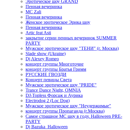
Эротическое шоу GRAND
Пенная вечеринка
MC Zali
Пенная вечеринка
Женское эротическое Эрика шоу
Пенная вечеринка
Artic feat Asti
закрытие серии пенных вечеринок SUMMER
PARTY
Мужское эротическое шоу "ТЕНИ" (г. Москва)
Slade show (Ukraine)
Dj Alexey Romeo
концерт группы Многоточие
концерт группы Братья Гримм
РУССКИЕ ГВОЗДИ
Концерт певицы Света
Мужское эротическое шоу "PRIDE"
Trance Dance Night, OMNIA
DJ-Topless Форсаж и Аурика
Electrodog 2 (Loc Dog)
Мужское эротическое шоу "Неудержимые"
концерт группы Пропаганда (г.Москва)
Самое страшное МС шоу в году. Halloween PRE-
PARTY
Dj Bazuka_Halloween