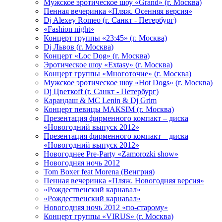
Мужское эротическое шоу «Grand» (г. Москва)
Пенная вечеринка «Пляж. Осенняя версия»
Dj Alexey Romeo (г. Санкт - Петербург)
«Fashion night»
Концерт группы «23:45» (г. Москва)
Dj Львов (г. Москва)
Концерт «Loc Dog» (г. Москва)
Эротическое шоу «Extasy» (г. Москва)
Концерт группы «Многоточие» (г. Москва)
Мужское эротическое шоу «Hot Dogs» (г. Москва)
Dj Цветкоff (г. Санкт - Петербург)
Карандаш & МС Lenin & Dj Grim
Концерт певицы МАКSIМ (г. Москва)
Презентация фирменного компакт – диска
«Новогодний выпуск 2012»
Презентация фирменного компакт – диска
«Новогодний выпуск 2012»
Новогоднее Pre-Party «Zamorozki show»
Новогодняя ночь 2012
Tom Boxer feat Morena (Венгрия)
Пенная вечеринка «Пляж. Новогодняя версия»
«Рождественский карнавал»
«Рождественский карнавал»
Новогодняя ночь 2012 «по-старому»
Концерт группы «VIRUS» (г. Москва)