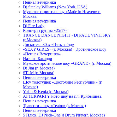
Пенная вечеринка
Dj Stanley Williams (New York, USA)
Мужское стриптиз шоу «Made in Heaven» г.
Москва
Пенная вечеринка
Dj Fire Lady
Концерт группы «25/17»
TRANCE DANCE NIGHT - Dj PAUL VINITSKY
(г.Москва)
Дискотека 80-х «Пять звёзд»
«SEXY GIRLS» (г. Москва) - Эротическое шоу
«Пенная Вечеринка»
Hаташа Бакарди
Мужское эротическое шоу «GRAND» (г. Москва)
Dj Jim (г. Москва)
ST1M (г. Москва)
Пенная вечеринка
Шоу толстушек «Достояние Республики» (г.
Москва)
Yolan & Kenia (г. Москва)
AFTERPARTY мото-шоу на пл. Куйбышева
Пенная вечеринка
Травести - шоу «Teatro» (г. Москва)
Пенная вечеринка
5 Плюх, DJ Nick-One и Drum Pirate(г. Москва)