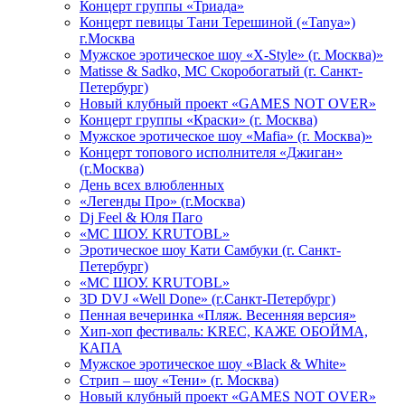
Концерт группы «Триада»
Концерт певицы Тани Терешиной («Tanya»)
г.Москва
Мужское эротическое шоу «X-Style» (г. Москва)»
Matissе & Sadko, MC Скоробогатый (г. Санкт-
Петербург)
Новый клубный проект «GAMES NOT OVER»
Концерт группы «Краски» (г. Москва)
Мужское эротическое шоу «Mafia» (г. Москва)»
Концерт топового исполнителя «Джиган»
(г.Москва)
День всех влюбленных
«Легенды Про» (г.Москва)
Dj Feel & Юля Паго
«МС ШОУ. KRUTOBL»
Эротическое шоу Кати Самбуки (г. Санкт-
Петербург)
«МС ШОУ. KRUTOBL»
3D DVJ «Well Done» (г.Санкт-Петербург)
Пенная вечеринка «Пляж. Весенняя версия»
Хип-хоп фестиваль: KREC, КАЖЕ ОБОЙМА,
КАПА
Мужское эротическое шоу «Black & White»
Стрип – шоу «Тени» (г. Москва)
Новый клубный проект «GAMES NOT OVER»