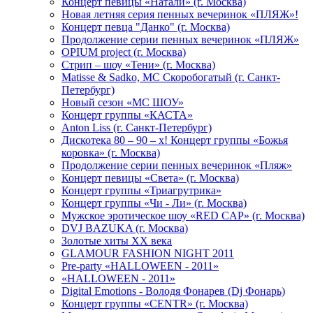
Концерт певицы «Натали» (г. Москва)
Новая летняя серия пенных вечеринок «ПЛЯЖ»!
Концерт певца "Данко" (г. Москва)
Продолжение серии пенных вечеринок «ПЛЯЖ»
OPIUM project (г. Москва)
Стрип – шоу «Тени» (г. Москва)
Matissе & Sadko, MC Скоробогатый (г. Санкт-
Петербург)
Новый сезон «МС ШОУ»
Концерт группы «КАСТА»
Anton Liss (г. Санкт-Петербург)
Дискотека 80 – 90 – х! Концерт группы «Божья
коровка» (г. Москва)
Продолжение серии пенных вечеринок «Пляж»
Концерт певицы «Света» (г. Москва)
Концерт группы «Триагрутрика»
Концерт группы «Чи - Ли» (г. Москва)
Мужское эротическое шоу «RED CAP» (г. Москва)
DVJ BAZUKA (г. Москва)
Золотые хиты XX века
GLAMOUR FASHION NIGHT 2011
Pre-party «HALLOWEEN - 2011»
«HALLOWEEN - 2011»
Digital Emotions - Володя Фонарев (Dj Фонарь)
Концерт группы «CENTR» (г. Москва)