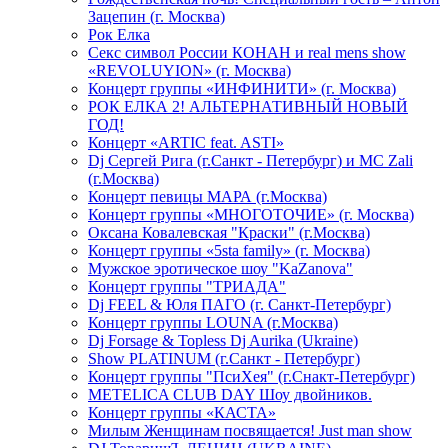
Зацепин (г. Москва)
Рок Елка
Секс символ России КОНАН и real mens show
«REVOLUYION» (г. Москва)
Концерт группы «ИНФИНИТИ» (г. Москва)
РОК ЕЛКА 2! АЛЬТЕРНАТИВНЫЙ НОВЫЙ
ГОД!
Концерт «ARTIC feat. ASTI»
Dj Сергей Рига (г.Санкт - Петербург) и MC Zali
(г.Москва)
Концерт певицы МАРА (г.Москва)
Концерт группы «МНОГОТОЧИЕ» (г. Москва)
Оксана Ковалевская "Краски" (г.Москва)
Концерт группы «5sta family» (г. Москва)
Мужское эротическое шоу "KaZanova"
Концерт группы "ТРИАДА"
Dj FEEL & Юля ПАГО (г. Санкт-Петербург)
Концерт группы LOUNA (г.Москва)
Dj Forsage & Topless Dj Aurika (Ukraine)
Show PLATINUM (г.Санкт - Петербург)
Концерт группы "ПсиХея" (г.Снакт-Петербург)
METELICA CLUB DAY Шоу двойников.
Концерт группы «КАСТА»
Милым Женщинам посвящается! Just man show