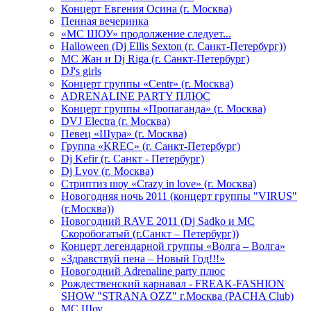
Концерт Евгения Осина (г. Москва)
Пенная вечеринка
«МС ШОУ» продолжение следует...
Halloween (Dj Ellis Sexton (г. Санкт-Петербург))
МС Жан и Dj Riga (г. Санкт-Петербург)
DJ's girls
Концерт группы «Centr» (г. Москва)
ADRENALINE PARTY ПЛЮС
Концерт группы «Пропаганда» (г. Москва)
DVJ Electra (г. Москва)
Певец «Шура» (г. Москва)
Группа «KREC» (г. Санкт-Петербург)
Dj Kefir (г. Санкт - Петербург)
Dj Lvov (г. Москва)
Стриптиз шоу «Crazy in love» (г. Москва)
Новогодняя ночь 2011 (концерт группы "VIRUS"
(г.Москва))
Новогодний RAVE 2011 (Dj Sadko и MC
Скоробогатый (г.Санкт – Петербург))
Концерт легендарной группы «Волга – Волга»
«Здравствуй пена – Новый Год!!!»
Новогодний Adrenaline party плюс
Рождественский карнавал - FREAK-FASHION
SHOW "STRANA OZZ" г.Москва (PACHA Club)
MC Шоу