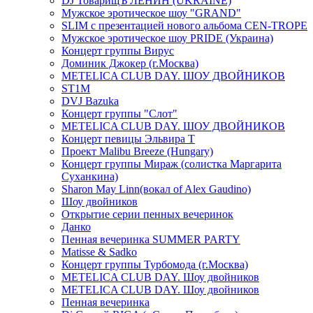
DJ ТоварищЪ ЛЕНИН (UKRAINE)
Мужское эротическое шоу "GRAND"
SLIM с презентацией нового альбома CEN-TROPE
Мужское эротическое шоу PRIDE (Украина)
Концерт группы Вирус
Доминик Джокер (г.Москва)
METELICA CLUB DAY. ШОУ ДВОЙНИКОВ
ST1M
DVJ Bazuka
Концерт группы "Слот"
METELICA CLUB DAY. ШОУ ДВОЙНИКОВ
Концерт певицы Эльвира Т
Проект Malibu Breeze (Hungary)
Концерт группы Мираж (солистка Маргарита
Суханкина)
Sharon May Linn(вокал of Alex Gaudino)
Шоу двойников
Открытие серии пенных вечеринок
Данко
Пенная вечеринка SUMMER PARTY
Matisse & Sadko
Концерт группы Турбомода (г.Москва)
METELICA CLUB DAY. Шоу двойников
METELICA CLUB DAY. Шоу двойников
Пенная вечеринка