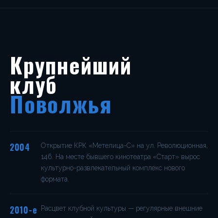
Крупнейший
клуб
Поволжья
2004
Открытие КРК «Метелица-С» на ул. Революционная,
146. На месте бывшего кинотеатра «Старт» вырос
культурно-развлекательный комплекс нового
формата.
2010-е
Расцвет клубной культуры — регулярные внешние