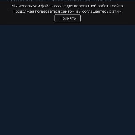
хиты 90-х и 2000-х, которые знают все. В будни —
Мы используем файлы cookie для корректной работы сайта.
современная клубная музыка.
Продолжая пользоваться сайтом, вы соглашаетесь с этим.
Принять
312 м²
ПЛОЩАДЬ
200 чел. / 100 сидячих
ВМЕСТИМОСТЬ
Хиты 90-х–2010-х
ПТ–СБ
Современная музыка
ПН–ЧТ, ВС
Ежедневно, 22:00–6:00
РАБОТАЕТ
DJ / MC
ЕЖЕДНЕВНО
НОСТАЛЬГИЯ