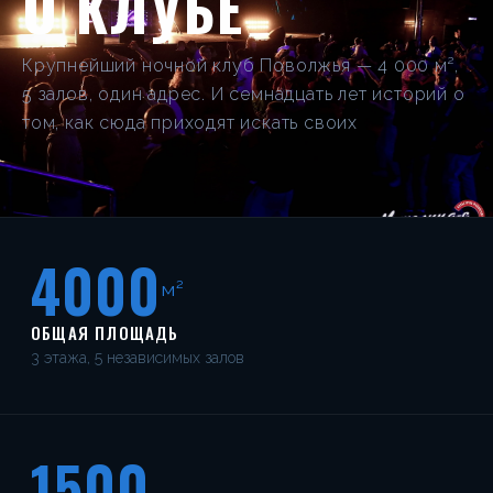
О КЛУБЕ
Крупнейший ночной клуб Поволжья — 4 000 м²,
5 залов, один адрес. И семнадцать лет историй о
том, как сюда приходят искать своих
4000
м²
ОБЩАЯ ПЛОЩАДЬ
3 этажа, 5 независимых залов
1500