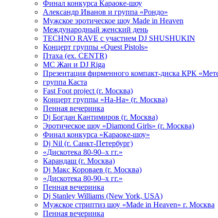
Финал конкурса Караоке-шоу
Александр Иванов и группа «Рондо»
Мужское эротическое шоу Made in Heaven
Международный женский день
TECHNO RAVE с участием DJ SHUSHUKIN
Концерт группы «Quest Pistols»
Птаха (ex. CENTR)
МС Жан и DJ Riga
Презентация фирменного компакт-диска КРК «Мет
группа Каста
Fast Foot project (г. Москва)
Концерт группы «На-На» (г. Москва)
Пенная вечеринка
Dj Богдан Кантимиров (г. Москва)
Эротическое шоу «Diamond Girls» (г. Москва)
Финал конкурса «Караоке-шоу»
Dj Nil (г. Санкт-Петербург)
«Дискотека 80-90–х гг.»
Карандаш (г. Москва)
Dj Макс Короваев (г. Москва)
«Дискотека 80-90–х гг.»
Пенная вечеринка
Dj Stanley Williams (New York, USA)
Мужское стриптиз шоу «Made in Heaven» г. Москва
Пенная вечеринка