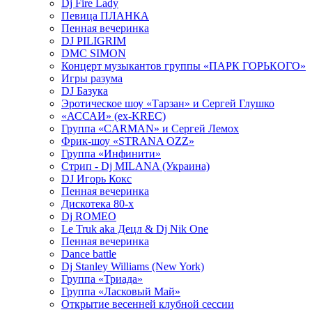
Dj Fire Lady
Певица ПЛАНКА
Пенная вечеринка
DJ PILIGRIM
DMC SIMON
Концерт музыкантов группы «ПАРК ГОРЬКОГО»
Игры разума
DJ Базука
Эротическое шоу «Тарзан» и Сергей Глушко
«АССАИ» (ex-KREC)
Группа «CARMAN» и Сергей Лемох
Фрик-шоу «STRANA OZZ»
Группа «Инфинити»
Стрип - Dj MILANA (Украина)
DJ Игорь Кокс
Пенная вечеринка
Дискотека 80-х
Dj ROMEO
Le Truk aka Децл & Dj Nik One
Пенная вечеринка
Dance battle
Dj Stanley Williams (New York)
Группа «Триада»
Группа «Ласковый Май»
Открытие весенней клубной сессии