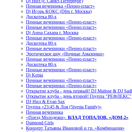
Dj Нил (г. Санкт-Петербург)
Пенная вечеринка «Пенно-пласт»
Dj Игорь КОКС (Dfm г. Москва)
Дискотека 80-х
Пенные вечеринки «Пенно-пласт»
Пенные вечеринки «Пенно-пласт»
Dj Анна Сахара г. Москва
Пенные вечеринки «Пенно-пласт»
Дискотека 80-х
Пенные вечеринки «Пенно-пласт»
Эротическое шоу «Ночные Амазонки»
Пенные вечеринки «Пенно-пласт»
Дискотека 80-х
Пенные вечеринки «Пенно-пласт»
Dj Kenia
Пенные вечеринки «Пенно-пласт»
Пенные вечеринки «Пенно-пласт»
Открытие клуба - день первый! DJ Matisse & DJ Sad
Открытие клуба - день второй! Группа "РЕФЛЕКС"
DJ Нил & Evan Sax
Группа «23:45 & Лоя (5ivesta Family)»
Пенная вечеринка
«Поезд Молодежи».
ВЛАД ТОПАЛОВ. «ДОМ-2»
Daimond Girls
Концерт Татьяны Ивановой и гр. «Комбинация»