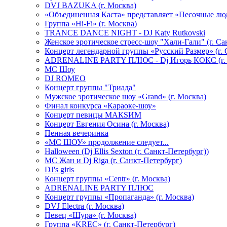
DVJ BAZUKA (г. Москва)
«Объединенная Каста» представляет «Песочные лю
Группа «Hi-Fi» (г. Москва)
TRANCE DANCE NIGHT - DJ Katy Rutkovski
Женское эротическое стресс-шоу "Хали-Гали" (г. Са
Концерт легендарной группы «Русский Размер» (г. 
ADRENALINE PARTY ПЛЮС - Dj Игорь КОКС (г. 
MC Шоу
DJ ROMEO
Концерт группы "Триада"
Мужское эротическое шоу «Grand» (г. Москва)
Финал конкурса «Караоке-шоу»
Концерт певицы МАКSИМ
Концерт Евгения Осина (г. Москва)
Пенная вечеринка
«МС ШОУ» продолжение следует...
Halloween (Dj Ellis Sexton (г. Санкт-Петербург))
МС Жан и Dj Riga (г. Санкт-Петербург)
DJ's girls
Концерт группы «Centr» (г. Москва)
ADRENALINE PARTY ПЛЮС
Концерт группы «Пропаганда» (г. Москва)
DVJ Electra (г. Москва)
Певец «Шура» (г. Москва)
Группа «KREC» (г. Санкт-Петербург)