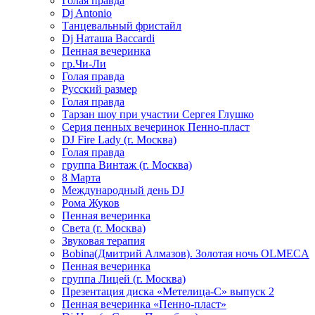
Голая правда
Dj Antonio
Танцевальный фристайл
Dj Наташа Baccardi
Пенная вечеринка
гр.Чи-Ли
Голая правда
Русский размер
Голая правда
Тарзан шоу при участии Сергея Глушко
Серия пенных вечеринок Пенно-пласт
DJ Fire Lady (г. Москва)
Голая правда
группа Винтаж (г. Москва)
8 Марта
Международный день DJ
Рома Жуков
Пенная вечеринка
Света (г. Москва)
Звуковая терапия
Bobina(Дмитрий Алмазов). Золотая ночь OLMECA
Пенная вечеринка
группа Лицей (г. Москва)
Презентация диска «Метелица-С» выпуск 2
Пенная вечеринка «Пенно-пласт»