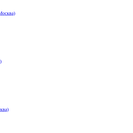
осква)
)
ква)