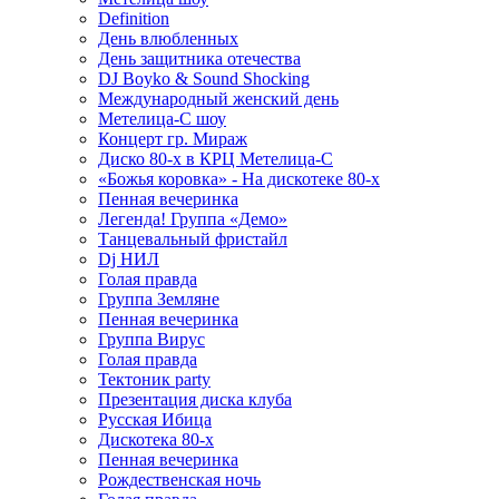
Definition
День влюбленных
День защитника отечества
DJ Boyko & Sound Shocking
Международный женский день
Метелица-С шоу
Концерт гр. Мираж
Диско 80-х в КРЦ Метелица-С
«Божья коровка» - На дискотеке 80-х
Пенная вечеринка
Легенда! Группа «Демо»
Танцевальный фристайл
Dj НИЛ
Голая правда
Группа Земляне
Пенная вечеринка
Группа Вирус
Голая правда
Тектоник party
Презентация диска клуба
Русская Ибица
Дискотека 80-х
Пенная вечеринка
Рождественская ночь