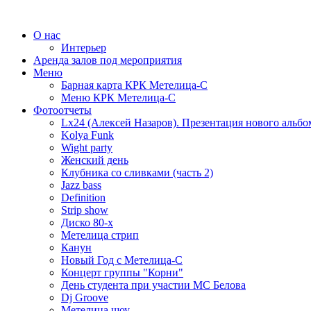
О нас
Интерьер
Аренда залов под мероприятия
Меню
Барная карта КРК Метелица-С
Меню КРК Метелица-С
Фотоотчеты
Lx24 (Алексей Назаров). Презентация нового альбо
Kolya Funk
Wight party
Женский день
Клубника со сливками (часть 2)
Jazz bass
Definition
Strip show
Диско 80-х
Метелица стрип
Канун
Новый Год с Метелица-С
Концерт группы "Корни"
День студента при участии МС Белова
Dj Groove
Метелица шоу