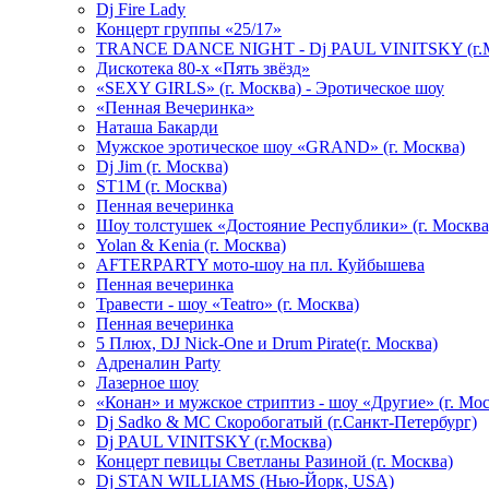
Dj Fire Lady
Концерт группы «25/17»
TRANCE DANCE NIGHT - Dj PAUL VINITSKY (г.М
Дискотека 80-х «Пять звёзд»
«SEXY GIRLS» (г. Москва) - Эротическое шоу
«Пенная Вечеринка»
Hаташа Бакарди
Мужское эротическое шоу «GRAND» (г. Москва)
Dj Jim (г. Москва)
ST1M (г. Москва)
Пенная вечеринка
Шоу толстушек «Достояние Республики» (г. Москва
Yolan & Kenia (г. Москва)
AFTERPARTY мото-шоу на пл. Куйбышева
Пенная вечеринка
Травести - шоу «Teatro» (г. Москва)
Пенная вечеринка
5 Плюх, DJ Nick-One и Drum Pirate(г. Москва)
Адреналин Party
Лазерное шоу
«Конан» и мужское стриптиз - шоу «Другие» (г. Мос
Dj Sadko & МС Скоробогатый (г.Санкт-Петербург)
Dj PAUL VINITSKY (г.Москва)
Концерт певицы Светланы Разиной (г. Москва)
Dj STAN WILLIAMS (Нью-Йорк, USA)