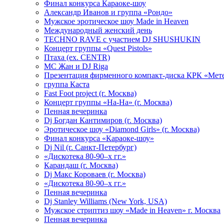
Финал конкурса Караоке-шоу
Александр Иванов и группа «Рондо»
Мужское эротическое шоу Made in Heaven
Международный женский день
TECHNO RAVE с участием DJ SHUSHUKIN
Концерт группы «Quest Pistols»
Птаха (ex. CENTR)
МС Жан и DJ Riga
Презентация фирменного компакт-диска КРК «Мет
группа Каста
Fast Foot project (г. Москва)
Концерт группы «На-На» (г. Москва)
Пенная вечеринка
Dj Богдан Кантимиров (г. Москва)
Эротическое шоу «Diamond Girls» (г. Москва)
Финал конкурса «Караоке-шоу»
Dj Nil (г. Санкт-Петербург)
«Дискотека 80-90–х гг.»
Карандаш (г. Москва)
Dj Макс Короваев (г. Москва)
«Дискотека 80-90–х гг.»
Пенная вечеринка
Dj Stanley Williams (New York, USA)
Мужское стриптиз шоу «Made in Heaven» г. Москва
Пенная вечеринка