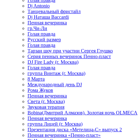
Голая правда
Dj Antonio
Танцевальный фристайл
Dj Наташа Baccardi
Пенная вечеринка
гр.Чи-Ли
Голая правда
Русский размер
Голая правда
Тарзан шоу при участии Сергея Глушко
Серия пенных вечеринок Пенно-пласт
DJ Fire Lady (г. Москва)
Голая правда
группа Винтаж (г. Москва)
8 Марта
Международный день DJ
Рома Жуков
Пенная вечеринка
Света (г. Москва)
Звуковая терапия
Bobina(Дмитрий Алмазов). Золотая ночь OLMECA
Пенная вечеринка
группа Лицей (г. Москва)
Презентация диска «Метелица-С» выпуск 2
Пенная вечеринка «Пенно-пласт»