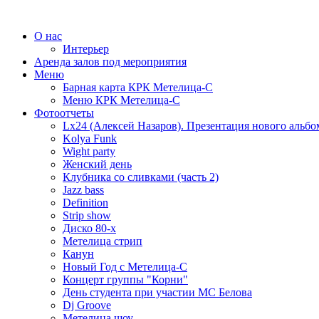
О нас
Интерьер
Аренда залов под мероприятия
Меню
Барная карта КРК Метелица-С
Меню КРК Метелица-С
Фотоотчеты
Lx24 (Алексей Назаров). Презентация нового альбо
Kolya Funk
Wight party
Женский день
Клубника со сливками (часть 2)
Jazz bass
Definition
Strip show
Диско 80-х
Метелица стрип
Канун
Новый Год с Метелица-С
Концерт группы "Корни"
День студента при участии МС Белова
Dj Groove
Метелица шоу