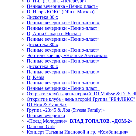
Dj Нил (г. Санкт-Петербург)
Пенная вечеринка «Пенно-пласт»
Dj Игорь КОКС (Dfm г. Москва)
Дискотека 80-х
Пенные вечеринки «Пенно-пласт»
Пенные вечеринки «Пенно-пласт»
Dj Анна Сахара г. Москва
Пенные вечеринки «Пенно-пласт»
Дискотека 80-х
Пенные вечеринки «Пенно-пласт»
Эротическое шоу «Ночные Амазонки»
Пенные вечеринки «Пенно-пласт»
Дискотека 80-х
Пенные вечеринки «Пенно-пласт»
Dj Kenia
Пенные вечеринки «Пенно-пласт»
Пенные вечеринки «Пенно-пласт»
Открытие клуба - день первый! DJ Matisse & DJ Sad
Открытие клуба - день второй! Группа "РЕФЛЕКС"
DJ Нил & Evan Sax
Группа «23:45 & Лоя (5ivesta Family)»
Пенная вечеринка
«Поезд Молодежи».
ВЛАД ТОПАЛОВ. «ДОМ-2»
Daimond Girls
Концерт Татьяны Ивановой и гр. «Комбинация»