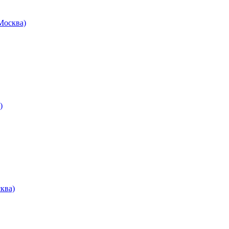
осква)
)
ква)