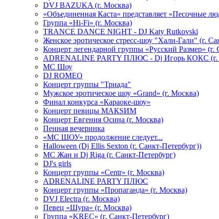
DVJ BAZUKA (г. Москва)
«Объединенная Каста» представляет «Песочные лю
Группа «Hi-Fi» (г. Москва)
TRANCE DANCE NIGHT - DJ Katy Rutkovski
Женское эротическое стресс-шоу "Хали-Гали" (г. Са
Концерт легендарной группы «Русский Размер» (г. 
ADRENALINE PARTY ПЛЮС - Dj Игорь КОКС (г. 
MC Шоу
DJ ROMEO
Концерт группы "Триада"
Мужское эротическое шоу «Grand» (г. Москва)
Финал конкурса «Караоке-шоу»
Концерт певицы МАКSИМ
Концерт Евгения Осина (г. Москва)
Пенная вечеринка
«МС ШОУ» продолжение следует...
Halloween (Dj Ellis Sexton (г. Санкт-Петербург))
МС Жан и Dj Riga (г. Санкт-Петербург)
DJ's girls
Концерт группы «Centr» (г. Москва)
ADRENALINE PARTY ПЛЮС
Концерт группы «Пропаганда» (г. Москва)
DVJ Electra (г. Москва)
Певец «Шура» (г. Москва)
Группа «KREC» (г. Санкт-Петербург)