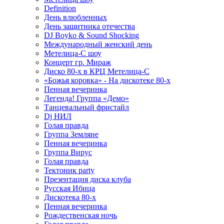
Definition
День влюбленных
День защитника отечества
DJ Boyko & Sound Shocking
Международный женский день
Метелица-С шоу
Концерт гр. Мираж
Диско 80-х в КРЦ Метелица-С
«Божья коровка» - На дискотеке 80-х
Пенная вечеринка
Легенда! Группа «Демо»
Танцевальный фристайл
Dj НИЛ
Голая правда
Группа Земляне
Пенная вечеринка
Группа Вирус
Голая правда
Тектоник party
Презентация диска клуба
Русская Ибица
Дискотека 80-х
Пенная вечеринка
Рождественская ночь