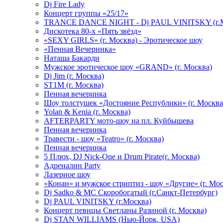
Dj Fire Lady
Концерт группы «25/17»
TRANCE DANCE NIGHT - Dj PAUL VINITSKY (г.М
Дискотека 80-х «Пять звёзд»
«SEXY GIRLS» (г. Москва) - Эротическое шоу
«Пенная Вечеринка»
Hаташа Бакарди
Мужское эротическое шоу «GRAND» (г. Москва)
Dj Jim (г. Москва)
ST1M (г. Москва)
Пенная вечеринка
Шоу толстушек «Достояние Республики» (г. Москва
Yolan & Kenia (г. Москва)
AFTERPARTY мото-шоу на пл. Куйбышева
Пенная вечеринка
Травести - шоу «Teatro» (г. Москва)
Пенная вечеринка
5 Плюх, DJ Nick-One и Drum Pirate(г. Москва)
Адреналин Party
Лазерное шоу
«Конан» и мужское стриптиз - шоу «Другие» (г. Мос
Dj Sadko & МС Скоробогатый (г.Санкт-Петербург)
Dj PAUL VINITSKY (г.Москва)
Концерт певицы Светланы Разиной (г. Москва)
Dj STAN WILLIAMS (Нью-Йорк, USA)