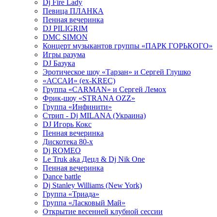
Dj Fire Lady
Певица ПЛАНКА
Пенная вечеринка
DJ PILIGRIM
DMC SIMON
Концерт музыкантов группы «ПАРК ГОРЬКОГО»
Игры разума
DJ Базука
Эротическое шоу «Тарзан» и Сергей Глушко
«АССАИ» (ex-KREC)
Группа «CARMAN» и Сергей Лемох
Фрик-шоу «STRANA OZZ»
Группа «Инфинити»
Стрип - Dj MILANA (Украина)
DJ Игорь Кокс
Пенная вечеринка
Дискотека 80-х
Dj ROMEO
Le Truk aka Децл & Dj Nik One
Пенная вечеринка
Dance battle
Dj Stanley Williams (New York)
Группа «Триада»
Группа «Ласковый Май»
Открытие весенней клубной сессии