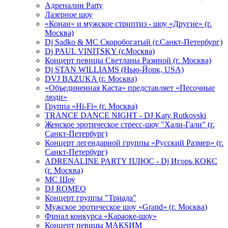
Адреналин Party
Лазерное шоу
«Конан» и мужское стриптиз - шоу «Другие» (г.
Москва)
Dj Sadko & МС Скоробогатый (г.Санкт-Петербург)
Dj PAUL VINITSKY (г.Москва)
Концерт певицы Светланы Разиной (г. Москва)
Dj STAN WILLIAMS (Нью-Йорк, USA)
DVJ BAZUKA (г. Москва)
«Объединенная Каста» представляет «Песочные
люди»
Группа «Hi-Fi» (г. Москва)
TRANCE DANCE NIGHT - DJ Katy Rutkovski
Женское эротическое стресс-шоу "Хали-Гали" (г.
Санкт-Петербург)
Концерт легендарной группы «Русский Размер» (г.
Санкт-Петербург)
ADRENALINE PARTY ПЛЮС - Dj Игорь КОКС
(г. Москва)
MC Шоу
DJ ROMEO
Концерт группы "Триада"
Мужское эротическое шоу «Grand» (г. Москва)
Финал конкурса «Караоке-шоу»
Концерт певицы МАКSИМ