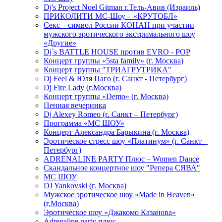
Dj's Project Noel Gitman г.Тель-Авив (Израиль)
ПРИКОЛИТИ МС-Шоу – «КРУТОБЛ»
Секс – символ России КОНАН при участии
мужского эротического экстримального шоу
«Другие»
Dj`s BATTLE HOUSE против EVRO - POP
Концерт группы «5sta family» (г. Москва)
Концерт группы "ТРИАГРУТРИКА"
Dj Feel & Юля Паго (г. Санкт - Петербург)
Dj Fire Lady (г.Москва)
Концерт группы «Demo» (г. Москва)
Пенная вечеринка
Dj Alexey Romeo (г. Санкт – Петербург)
Программа «МС ШОУ»
Концерт Александра Барыкина (г. Москва)
Эротическое стресс шоу «Платинум» (г. Санкт –
Петербург)
ADRENALINE PARTY Плюс – Women Dance
Скандальное концертное шоу "Репера СЯВА"
МС ШОУ
DJ Yankovski (г. Москва)
Мужское эротическое шоу «Made in Heaven»
(г.Москва)
Эротическое шоу «Джакомо Казанова»
Adrenaline party плюс