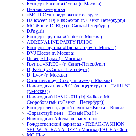
Концерт Евгения Осина (г. Москва)
Пенная вечеринка
«МС ШОУ» продолжение следует...
Halloween (Dj Ellis Sexton (г. Санкт-Петербург))
МС Жан и Dj Riga (г. Санкт-Петербург)
DJ's girls
Концерт группы «Centr» (г. Москва)
ADRENALINE PARTY ПЛЮС
Концерт группы «Пропаганда» (г. Москва)
DVJ Electra (г. Москва)
Певец «Шура» (г. Москва)
Группа «KREC» (г. Санкт-Петербург)
Dj Kefir (г. Санкт - Петербург)
Dj Lvov (г. Москва)
Стриптиз шоу «Crazy in love» (г. Москва)
Новогодняя ночь 2011 (концерт группы "VIRUS"
(г.Москва))
Новогодний RAVE 2011 (Dj Sadko и MC
Скоробогатый (г.Санкт – Петербург))
Концерт легендарной группы «Волга – Волга»
«Здравствуй пена – Новый Год!!!»
Новогодний Adrenaline party плюс
Рождественский карнавал - FREAK-FASHION
SHOW "STRANA OZZ" г.Москва (PACHA Club)
MC Шоу