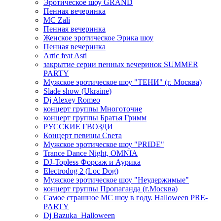
Эротическое шоу GRAND
Пенная вечеринка
MC Zali
Пенная вечеринка
Женское эротическое Эрика шоу
Пенная вечеринка
Artic feat Asti
закрытие серии пенных вечеринок SUMMER
PARTY
Мужское эротическое шоу "ТЕНИ" (г. Москва)
Slade show (Ukraine)
Dj Alexey Romeo
концерт группы Многоточие
концерт группы Братья Гримм
РУССКИЕ ГВОЗДИ
Концерт певицы Света
Мужское эротическое шоу "PRIDE"
Trance Dance Night, OMNIA
DJ-Topless Форсаж и Аурика
Electrodog 2 (Loc Dog)
Мужское эротическое шоу "Неудержимые"
концерт группы Пропаганда (г.Москва)
Самое страшное МС шоу в году. Halloween PRE-
PARTY
Dj Bazuka_Halloween