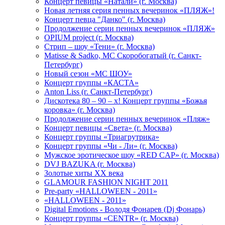
Концерт певицы «Натали» (г. Москва)
Новая летняя серия пенных вечеринок «ПЛЯЖ»!
Концерт певца "Данко" (г. Москва)
Продолжение серии пенных вечеринок «ПЛЯЖ»
OPIUM project (г. Москва)
Стрип – шоу «Тени» (г. Москва)
Matissе & Sadko, MC Скоробогатый (г. Санкт-
Петербург)
Новый сезон «МС ШОУ»
Концерт группы «КАСТА»
Anton Liss (г. Санкт-Петербург)
Дискотека 80 – 90 – х! Концерт группы «Божья
коровка» (г. Москва)
Продолжение серии пенных вечеринок «Пляж»
Концерт певицы «Света» (г. Москва)
Концерт группы «Триагрутрика»
Концерт группы «Чи - Ли» (г. Москва)
Мужское эротическое шоу «RED CAP» (г. Москва)
DVJ BAZUKA (г. Москва)
Золотые хиты XX века
GLAMOUR FASHION NIGHT 2011
Pre-party «HALLOWEEN - 2011»
«HALLOWEEN - 2011»
Digital Emotions - Володя Фонарев (Dj Фонарь)
Концерт группы «CENTR» (г. Москва)