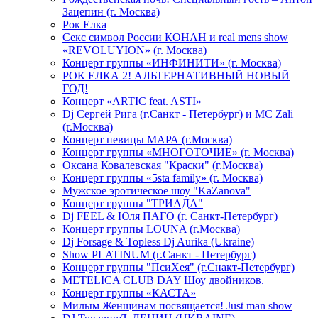
Зацепин (г. Москва)
Рок Елка
Секс символ России КОНАН и real mens show
«REVOLUYION» (г. Москва)
Концерт группы «ИНФИНИТИ» (г. Москва)
РОК ЕЛКА 2! АЛЬТЕРНАТИВНЫЙ НОВЫЙ
ГОД!
Концерт «ARTIC feat. ASTI»
Dj Сергей Рига (г.Санкт - Петербург) и MC Zali
(г.Москва)
Концерт певицы МАРА (г.Москва)
Концерт группы «МНОГОТОЧИЕ» (г. Москва)
Оксана Ковалевская "Краски" (г.Москва)
Концерт группы «5sta family» (г. Москва)
Мужское эротическое шоу "KaZanova"
Концерт группы "ТРИАДА"
Dj FEEL & Юля ПАГО (г. Санкт-Петербург)
Концерт группы LOUNA (г.Москва)
Dj Forsage & Topless Dj Aurika (Ukraine)
Show PLATINUM (г.Санкт - Петербург)
Концерт группы "ПсиХея" (г.Снакт-Петербург)
METELICA CLUB DAY Шоу двойников.
Концерт группы «КАСТА»
Милым Женщинам посвящается! Just man show