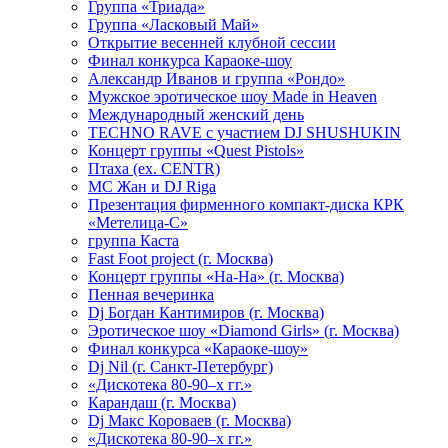
Группа «Триада»
Группа «Ласковый Май»
Открытие весенней клубной сессии
Финал конкурса Караоке-шоу
Александр Иванов и группа «Рондо»
Мужское эротическое шоу Made in Heaven
Международный женский день
TECHNO RAVE с участием DJ SHUSHUKIN
Концерт группы «Quest Pistols»
Птаха (ex. CENTR)
МС Жан и DJ Riga
Презентация фирменного компакт-диска КРК
«Метелица-С»
группа Каста
Fast Foot project (г. Москва)
Концерт группы «На-На» (г. Москва)
Пенная вечеринка
Dj Богдан Кантимиров (г. Москва)
Эротическое шоу «Diamond Girls» (г. Москва)
Финал конкурса «Караоке-шоу»
Dj Nil (г. Санкт-Петербург)
«Дискотека 80-90–х гг.»
Карандаш (г. Москва)
Dj Макс Короваев (г. Москва)
«Дискотека 80-90–х гг.»