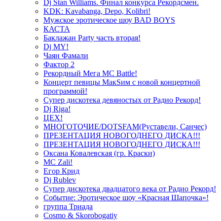
Dj Stan Williams. Финал конкурса Рекордсмен.
KDK: Kavabanga, Depo, Kolibri!
Мужское эротическое шоу BAD BOYS
КАСТА
Баклажан Party часть вторая!
Dj MY!
Чаян Фамали
Фактор 2
Рекордный Мега МС Battle!
Концерт певицы МакSим с новой концертной
программой!
Супер дискотека девяностых от Радио Рекорд!
Dj Riga!
ЦЕХ!
МНОГОТОЧИЕ/DOTSFAM(Руставели, Санчес)
ПРЕЗЕНТАЦИЯ НОВОГОДНЕГО ДИСКА!!!
ПРЕЗЕНТАЦИЯ НОВОГОДНЕГО ДИСКА!!!
Оксана Ковалевская (гр. Краски)
MC Zali!
Егор Крид
Dj Rublev
Супер дискотека двадцатого века от Радио Рекорд!
Событие: Эротическое шоу «Красная Шапочка»!
группа Триада
Cosmo & Skorobogatiy