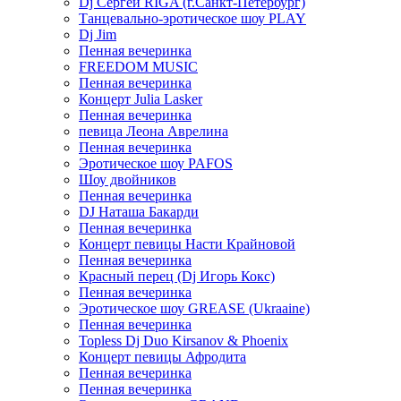
Dj Сергей RIGA (г.Санкт-Петербург)
Танцевально-эротическое шоу PLAY
Dj Jim
Пенная вечеринка
FREEDOM MUSIC
Пенная вечеринка
Концерт Julia Lasker
Пенная вечеринка
певица Леона Аврелина
Пенная вечеринка
Эротическое шоу PAFOS
Шоу двойников
Пенная вечеринка
DJ Наташа Бакарди
Пенная вечеринка
Концерт певицы Насти Крайновой
Пенная вечеринка
Красный перец (Dj Игорь Кокс)
Пенная вечеринка
Эротическое шоу GREASE (Ukraaine)
Пенная вечеринка
Topless Dj Duo Kirsanov & Phoenix
Концерт певицы Афродита
Пенная вечеринка
Пенная вечеринка