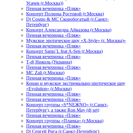
Усачев (г.Москва))
Пенная вечеринка «Пляж»
Концерт Полины Ростовой (г.Москва)
Dj Cosmo & МС Скоробогатый (г.Санкт-
Петербург)
Концерт Александра Айвазова (г.Москва)
Пенная вечеринка «Пляж»
Мужское эротическое шоу «X-Style» (г. Москва)»
Пенная вечеринка «Пляж»
Концерт Samo`L feat A-Sen (г.Москва)
Пенная вечеринка «Пляж»
Т-dj Николь (Украина)
Пенная вечеринка «Пляж»
МС Zali (г.Москва)
Пенная вечеринка «Пляж»
Конан и мужское экстремально-эротическое шоу
«Evolution» (г.Москва)
Пенная вечеринка «Пляж»
Пенная вечеринка «Пляж»
Концерт группы «S*NEЖNO» (г.Санкт-
Петербург), а также Ron May (dj set)
Пенная вечеринка «Пляж»
Концерт группы «Планка» (г.Москва)
Пенная вечеринка «Пляж»
Dj Сергей Рига (г.Санкт-Петербург)