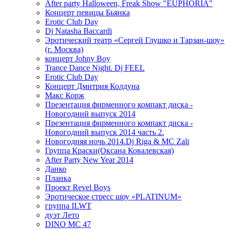
After party Halloween, Freak Show "EUPHORIA"
Концерт певицы Бьянка
Erotic Club Day
Dj Natasha Baccardi
Эротический театр «Сергей Глушко и Тарзан-шоу»
(г. Москва)
концерт Johny Boy
Trance Dance Night. Dj FEEL
Erotic Club Day
Концерт Дмитрия Колдуна
Макс Корж
Презентация фирменного компакт диска -
Новогодний выпуск 2014
Презентация фирменного компакт диска -
Новогодний выпуск 2014 часть 2.
Новогодняя ночь 2014.Dj Riga & MC Zali
Группа Краски(Оксана Ковалевская)
After Party New Year 2014
Данко
Планка
Проект Revel Boys
Эротическое стресс шоу «PLATINUM»
группа ILWT
дуэт Лето
DINO MC 47