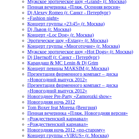
Мужское эротическое шоу «Grand» (г. Москва)
Пенная вечеринка «Пляж. Осенняя версия»
Dj Alexey Romeo (г. Санкт - Петербург)
«Fashion night»
Концерт группы «23:45» (г. Москва)
Dj Львов (г. Москва)
Концерт «Loc Dog» (г. Москва)
Эротическое шоу «Extasy» (г. Москва)
Концерт группы «Многоточие» (г. Москва)
Мужское эротическое шоу «Hot Dogs» (г. Москва)
Dj Цветкоff (г. Санкт - Петербург)
Карандаш & МС Lenin & Dj Grim
Концерт певицы МАКSIМ (г. Москва)
Презентация фирменного компакт – диска
«Новогодний выпуск 2012»
Презентация фирменного компакт – диска
«Новогодний выпуск 2012»
Новогоднее Pre-Party «Zamorozki show»
Новогодняя ночь 2012
Tom Boxer feat Morena (Венгрия)
Пенная вечеринка «Пляж. Новогодняя версия»
«Рождественский карнавал»
«Рождественский карнавал»
Новогодняя ночь 2012 «по-старому»
Концерт группы «VIRUS» (г. Москва)