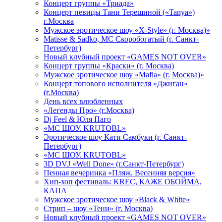
Концерт группы «Триада»
Концерт певицы Тани Терешиной («Tanya»)
г.Москва
Мужское эротическое шоу «X-Style» (г. Москва)»
Matissе & Sadko, MC Скоробогатый (г. Санкт-
Петербург)
Новый клубный проект «GAMES NOT OVER»
Концерт группы «Краски» (г. Москва)
Мужское эротическое шоу «Mafia» (г. Москва)»
Концерт топового исполнителя «Джиган»
(г.Москва)
День всех влюбленных
«Легенды Про» (г.Москва)
Dj Feel & Юля Паго
«МС ШОУ. KRUTOBL»
Эротическое шоу Кати Самбуки (г. Санкт-
Петербург)
«МС ШОУ. KRUTOBL»
3D DVJ «Well Done» (г.Санкт-Петербург)
Пенная вечеринка «Пляж. Весенняя версия»
Хип-хоп фестиваль: KREC, КАЖЕ ОБОЙМА,
КАПА
Мужское эротическое шоу «Black & White»
Стрип – шоу «Тени» (г. Москва)
Новый клубный проект «GAMES NOT OVER»