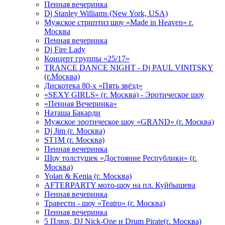
Пенная вечеринка
Dj Stanley Williams (New York, USA)
Мужское стриптиз шоу «Made in Heaven» г.
Москва
Пенная вечеринка
Dj Fire Lady
Концерт группы «25/17»
TRANCE DANCE NIGHT - Dj PAUL VINITSKY
(г.Москва)
Дискотека 80-х «Пять звёзд»
«SEXY GIRLS» (г. Москва) - Эротическое шоу
«Пенная Вечеринка»
Hаташа Бакарди
Мужское эротическое шоу «GRAND» (г. Москва)
Dj Jim (г. Москва)
ST1M (г. Москва)
Пенная вечеринка
Шоу толстушек «Достояние Республики» (г.
Москва)
Yolan & Kenia (г. Москва)
AFTERPARTY мото-шоу на пл. Куйбышева
Пенная вечеринка
Травести - шоу «Teatro» (г. Москва)
Пенная вечеринка
5 Плюх, DJ Nick-One и Drum Pirate(г. Москва)