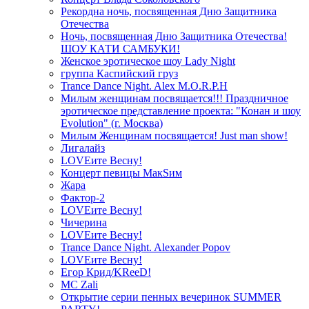
Рекордна ночь, посвященная Дню Защитника
Отечества
Ночь, посвященная Дню Защитника Отечества!
ШОУ КАТИ САМБУКИ!
Женское эротическое шоу Lady Night
группа Каспийский груз
Trance Dance Night. Alex M.O.R.P.H
Милым женщинам посвящается!!! Праздничное
эротическое представление проекта: "Конан и шоу
Evolution" (г. Москва)
Милым Женщинам посвящается! Just man show!
Лигалайз
LOVEите Весну!
Концерт певицы МакSим
Жара
Фактор-2
LOVEите Весну!
Чичерина
LOVEите Весну!
Trance Dance Night. Alexander Popov
LOVEите Весну!
Егор Крид/KReeD!
MC Zali
Открытие серии пенных вечеринок SUMMER