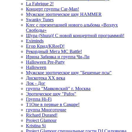
La Fabrique 2!
Концерт группы Car-Man!
Мужское эротическое шоу HAMMER
Swanky Tunes
Krec с презентацией нового альбома «Воздух
Свободы»
Шура (Shura)! С новой концертной программой!
Eximinds
Егор Крид/KReeD!
Рекордный Мега МС Battle!
Ирина Забияка и группа Чи-Ли
Halloween Pre-Party
Halloween
Мужское эротическое шоу "Бешеные псы"
Дискотека ХХ века
Лок - Дог
группа "Маяковский" г. Москва
Эротическое шоу "Pafos"
Группа Hi-Fi
T1One в первые в Самаре!
группа Многоточие
Richard Durand!
Project Glamour
Kristina Si
Project Glamour специальные гости DJ Силуянова