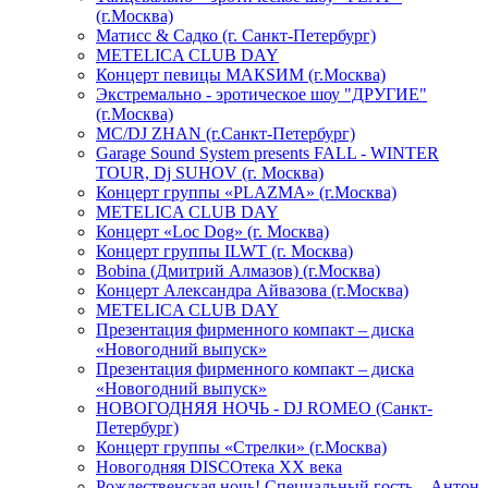
(г.Москва)
Матисс & Садко (г. Санкт-Петербург)
METELICA CLUB DAY
Концерт певицы МАКSИМ (г.Москва)
Экстремально - эротическое шоу "ДРУГИЕ"
(г.Москва)
МС/DJ ZHAN (г.Санкт-Петербург)
Garage Sound System presents FALL - WINTER
TOUR, Dj SUHOV (г. Москва)
Концерт группы «PLAZMA» (г.Москва)
METELICA CLUB DAY
Концерт «Loc Dog» (г. Москва)
Концерт группы ILWT (г. Москва)
Bobina (Дмитрий Алмазов) (г.Москва)
Концерт Александра Айвазова (г.Москва)
METELICA CLUB DAY
Презентация фирменного компакт – диска
«Новогодний выпуск»
Презентация фирменного компакт – диска
«Новогодний выпуск»
НОВОГОДНЯЯ НОЧЬ - DJ ROMEO (Санкт-
Петербург)
Концерт группы «Стрелки» (г.Москва)
Новогодняя DISCOтека ХХ века
Рождественская ночь! Специальный гость – Антон