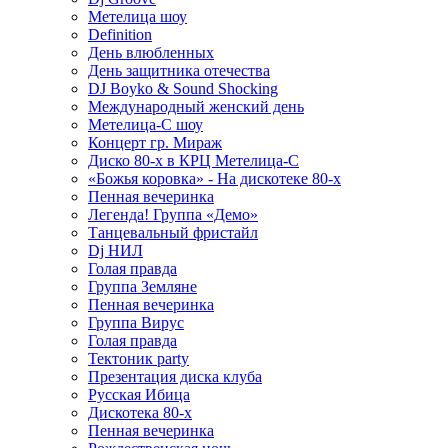
Метелица шоу
Definition
День влюбленных
День защитника отечества
DJ Boyko & Sound Shocking
Международный женский день
Метелица-С шоу
Концерт гр. Мираж
Диско 80-х в КРЦ Метелица-С
«Божья коровка» - На дискотеке 80-х
Пенная вечеринка
Легенда! Группа «Демо»
Танцевальный фристайл
Dj НИЛ
Голая правда
Группа Земляне
Пенная вечеринка
Группа Вирус
Голая правда
Тектоник party
Презентация диска клуба
Русская Ибица
Дискотека 80-х
Пенная вечеринка