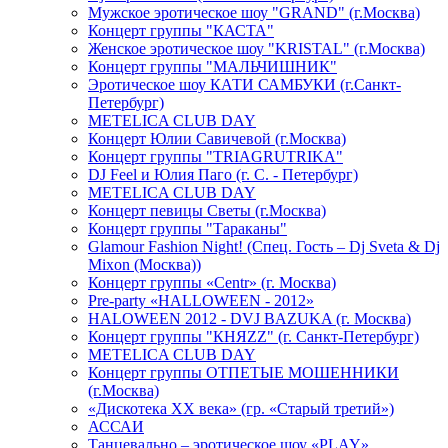
Мужское эротическое шоу "GRAND" (г.Москва)
Концерт группы "КАСТА"
Женское эротическое шоу "KRISTAL" (г.Москва)
Концерт группы "МАЛЬЧИШНИК"
Эротическое шоу КАТИ САМБУКИ (г.Санкт-
Петербург)
METELICA CLUB DAY
Концерт Юлии Савичевой (г.Москва)
Концерт группы "TRIAGRUTRIKA"
DJ Feel и Юлия Паго (г. С. - Петербург)
METELICA CLUB DAY
Концерт певицы Светы (г.Москва)
Концерт группы "Тараканы"
Glamour Fashion Night! (Спец. Гость – Dj Sveta & Dj
Mixon (Москва))
Концерт группы «Centr» (г. Москва)
Pre-party «HALLOWEEN - 2012»
HALOWEEN 2012 - DVJ BAZUKA (г. Москва)
Концерт группы "КНЯZZ" (г. Санкт-Петербург)
METELICA CLUB DAY
Концерт группы ОТПЕТЫЕ МОШЕННИКИ
(г.Москва)
«Дискотека ХХ века» (гр. «Старый третий»)
АССАИ
Танцевально – эротическое шоу «PLAY»