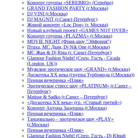
Концерт группы «SEREBRO» (Серебро)
GRAND FASHION PARTY (г.Москва)
DJ VINI (г.Москва)
DJ MAGNIT (г.Санкт-Петербург)
Живой концерт «Loc Dog» (г. Москва)
Новый клубный проект «GAMES NOT OVER»
Концерт группы «PLAZMA» (г.Москва)
MOVIE NIGHT (Фрик-шоу "Эйфория")
Птаха, МС Дым, Dj Nik One (г.Москва)
МС Жан & Dj Riga (г. Санкт-Петербург)
Glamour Fashion Night! (Спец. Гость - Cicada
(London, UK))
Мужское эротическое шоу «GRAND» (г.Москва)
Дискотека XX века (группа Турбомода (г.Москва))
Пенная вечеринка «Пляж»
Эротическое стресс шоу «PLATINUM» (г.Санкт –
Петербург)
Matisse & Sadko (г.Санкт – Петербург)
«Дискотека ХХ века» (гр. «Старый третий»)
Концерт Антона Зацепина (г.Москва)
Пенная вечеринка «Пляж»
Танцевально – эротическое шоу «PLAY»
(г.Москва)
Пенная вечеринка «Пляж»
Glamour Fashion Night! (Спец. Гость - Dj Юрий