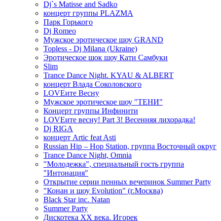
Dj`s Matisse and Sadko
концерт группы PLAZMA
Парк Горького
Dj Romeo
Мужское эротическое шоу GRAND
Topless - Dj Milana (Ukraine)
Эротическое шок шоу Кати Самбуки
Slim
Trance Dance Night. KYAU & ALBERT
концерт Влада Соколовского
LOVEите Весну
Мужское эротическое шоу "ТЕНИ"
Концерт группы Инфинити
LOVEите весну! Part 3! Весенняя лихорадка!
Dj RIGA
концерт Artic feat Asti
Russian Hip – Hop Station, группа Восточный округ
Trance Dance Night, Omnia
"Молодежка", специальный гость группа
"Интонация"
Открытие серии пенных вечеринок Summer Party
"Конан и шоу Evolution" (г.Москва)
Black Star inc. Natan
Summer Party
Дискотека ХХ века. Игорек