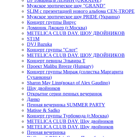
DJ ТоварищЪ ЛЕНИН (UKRAINE)
Мужское эротическое шоу "GRAND"
SLIM с презентацией нового альбома CEN-TROPE
Мужское эротическое шоу PRIDE (Украина)
Концерт группы Вирус
Доминик Джокер (г.Москва)
METELICA CLUB DAY. ШОУ ДВОЙНИКОВ
ST1M
DVJ Bazuka
Концерт группы "Слот"
METELICA CLUB DAY. ШОУ ДВОЙНИКОВ
Концерт певицы Эльвира Т
Проект Malibu Breeze (Hungary)
Концерт группы Мираж (солистка Маргарита
Суханкина)
Sharon May Linn(вокал of Alex Gaudino)
Шоу двойников
Открытие серии пенных вечеринок
Данко
Пенная вечеринка SUMMER PARTY
Matisse & Sadko
Концерт группы Турбомода (г.Москва)
METELICA CLUB DAY. Шоу двойников
METELICA CLUB DAY. Шоу двойников
Пенная вечеринка