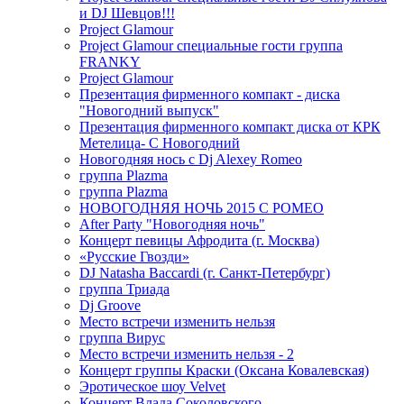
и DJ Шевцов!!!
Project Glamour
Project Glamour специальные гости группа
FRANKY
Project Glamour
Презентация фирменного компакт - диска
"Новогодний выпуск"
Презентация фирменного компакт диска от КРК
Метелица- С Новогодний
Новогодняя нось с Dj Alexey Romeo
группа Plazma
группа Plazma
НОВОГОДНЯЯ НОЧЬ 2015 C РОМЕО
After Party "Новогодняя ночь"
Концерт певицы Афродита (г. Москва)
«Русские Гвозди»
DJ Natasha Baccardi (г. Санкт-Петербург)
группа Триада
Dj Groove
Место встречи изменить нельзя
группа Вирус
Место встречи изменить нельзя - 2
Концерт группы Краски (Оксана Ковалевская)
Эротическое шоу Velvet
Концерт Влада Соколовского