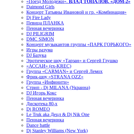
«Поезд Молодежи».
ВЛАД ТОПАЛОВ. «ДОМ-2»
Daimond Girls
Концерт Татьяны Ивановой и гр. «Комбинация»
Dj Fire Lady
Певица ПЛАНКА
Пенная вечеринка
DJ PILIGRIM
DMC SIMON
Концерт музыкантов группы «ПАРК ГОРЬКОГО»
Игры разума
DJ Базука
Эротическое шоу «Тарзан» и Сергей Глушко
«АССАИ» (ex-KREC)
Группа «CARMAN» и Сергей Лемох
Фрик-шоу «STRANA OZZ»
Группа «Инфинити»
Стрип - Dj MILANA (Украина)
DJ Игорь Кокс
Пенная вечеринка
Дискотека 80-х
Dj ROMEO
Le Truk aka Децл & Dj Nik One
Пенная вечеринка
Dance battle
Dj Stanley Williams (New York)