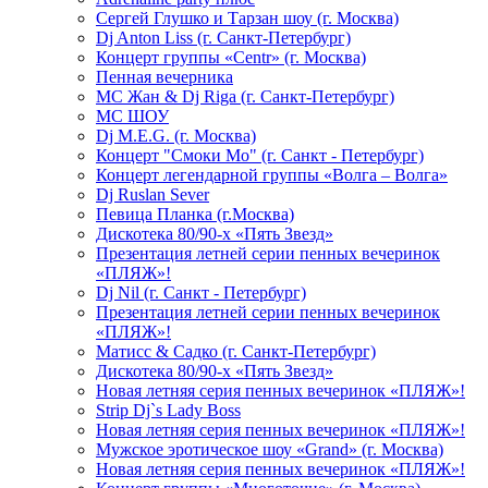
Сергей Глушко и Тарзан шоу (г. Москва)
Dj Anton Liss (г. Санкт-Петербург)
Концерт группы «Centr» (г. Москва)
Пенная вечерника
МС Жан & Dj Riga (г. Санкт-Петербург)
МС ШОУ
Dj M.E.G. (г. Москва)
Концерт "Смоки Мо" (г. Санкт - Петербург)
Концерт легендарной группы «Волга – Волга»
Dj Ruslan Sever
Певица Планка (г.Москва)
Дискотека 80/90-х «Пять Звезд»
Презентация летней серии пенных вечеринок
«ПЛЯЖ»!
Dj Nil (г. Санкт - Петербург)
Презентация летней серии пенных вечеринок
«ПЛЯЖ»!
Матисс & Садко (г. Санкт-Петербург)
Дискотека 80/90-х «Пять Звезд»
Новая летняя серия пенных вечеринок «ПЛЯЖ»!
Strip Dj`s Lady Boss
Новая летняя серия пенных вечеринок «ПЛЯЖ»!
Мужское эротическое шоу «Grand» (г. Москва)
Новая летняя серия пенных вечеринок «ПЛЯЖ»!