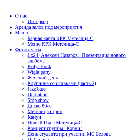
О нас
Интерьер
Аренда залов под мероприятия
Меню
Барная карта КРК Метелица-С
Меню КРК Метелица-С
Фотоотчеты
Lx24 (Алексей Назаров). Презентация нового
альбома
Kolya Funk
Wight party
Женский день
Клубника со сливками (часть 2)
Jazz bass
Definition
Strip show
Диско 80-х
Метелица стрип
Канун
Новый Год с Метелица-С
Концерт группы "Корни"
День студента при участии МС Белова
Dj Groove