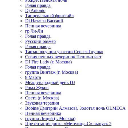
Рождественская ночь
Голая правда
Dj Antonio
Танцевальный фристайл
Dj Наташа Baccardi
Пенная вечеринка
гр.Чи-Ли
Голая правда
Русский размер
Голая правда
Тарзан шоу при участии Сергея Глушко
Серия пенных вечеринок Пенно-пласт
DJ Fire Lady (г. Москва)
Голая правда
группа Винтаж (г. Москва)
8 Марта
Международный день DJ
Рома Жуков
Пенная вечеринка
Света (г. Москва)
Звуковая терапия
Bobina(Дмитрий Алмазов). Золотая ночь OLMECA
Пенная вечеринка
группа Лицей (г. Москва)
Презентация диска «Метелица-С» выпуск 2