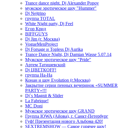
Trance dance night. Dj Alexander Popov
мужское эротическое шоу "Hummer"
Dj Nejtrino
группа TOTAL
White Night party, Dj Feel
Егор Крид
BIFFGUYS
Dj Jim (г. Москва)
VogueMenProject
Dj Forsage и Topless Dj Aurika
Trance Dance Night, Dj Damian Wasse 5.07.14
Мужское эротическое шоу "Pride"
Артем Татищевский
Dj ЦВЕТКOFF!
группа На-На
Конан и шоу Evolution (г.Москва)
Закрытие серии пенных вечеринок «SUMMER
PARTY»!!!
Dj`s Magnit & Slider
La Fabrique!
MC Doni
Мужское эротическое шоу GRAND
Группа IOWA (Айова), г. Санкт-Петербург
Гуф! Презентация нового Альбома 420!
SEXTREMSHOW — Самое горячее шоу!