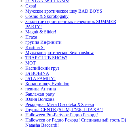
DJ STAN WILLIAMS!
Сява!
Мужское эротическое шоу BAD BOYS
Cosmo & Skorobogatiy
Закрытие серии пенных вечеринок SUMMER
PARTY!
Magnit & Slider!
Птаха
группа Инфинити
Kristina Si
Мужское эротическое Sexmanshow
TRAP CLUB SHOW!
МОТ
Каспийский груз
Dj BOBINA
5STA FAMILY!
Конан и шоу Evolution
певица Ангина
Баклажан party
Юлия Волкова
Рекордная Мега Discoteka XX века
Группа CENTR (SLIM, ГУФ, ПТАХА)!
Halloween Pre-Party от Радио Рекорд!
Halloween от Радио Рекорд! Специальный гость Dj
Natasha Baccardi!