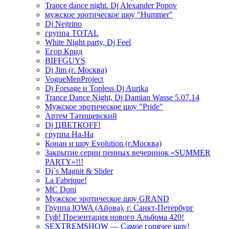
Trance dance night. Dj Alexander Popov
мужское эротическое шоу "Hummer"
Dj Nejtrino
группа TOTAL
White Night party, Dj Feel
Егор Крид
BIFFGUYS
Dj Jim (г. Москва)
VogueMenProject
Dj Forsage и Topless Dj Aurika
Trance Dance Night, Dj Damian Wasse 5.07.14
Мужское эротическое шоу "Pride"
Артем Татищевский
Dj ЦВЕТКOFF!
группа На-На
Конан и шоу Evolution (г.Москва)
Закрытие серии пенных вечеринок «SUMMER
PARTY»!!!
Dj`s Magnit & Slider
La Fabrique!
MC Doni
Мужское эротическое шоу GRAND
Группа IOWA (Айова), г. Санкт-Петербург
Гуф! Презентация нового Альбома 420!
SEXTREMSHOW — Самое горячее шоу!