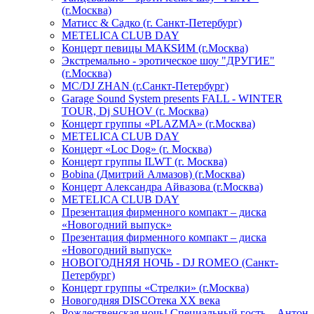
(г.Москва)
Матисс & Садко (г. Санкт-Петербург)
METELICA CLUB DAY
Концерт певицы МАКSИМ (г.Москва)
Экстремально - эротическое шоу "ДРУГИЕ"
(г.Москва)
МС/DJ ZHAN (г.Санкт-Петербург)
Garage Sound System presents FALL - WINTER
TOUR, Dj SUHOV (г. Москва)
Концерт группы «PLAZMA» (г.Москва)
METELICA CLUB DAY
Концерт «Loc Dog» (г. Москва)
Концерт группы ILWT (г. Москва)
Bobina (Дмитрий Алмазов) (г.Москва)
Концерт Александра Айвазова (г.Москва)
METELICA CLUB DAY
Презентация фирменного компакт – диска
«Новогодний выпуск»
Презентация фирменного компакт – диска
«Новогодний выпуск»
НОВОГОДНЯЯ НОЧЬ - DJ ROMEO (Санкт-
Петербург)
Концерт группы «Стрелки» (г.Москва)
Новогодняя DISCOтека ХХ века
Рождественская ночь! Специальный гость – Антон