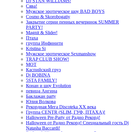
DJ STAN WILLIAMS!
Сява!
Мужское эротическое шоу BAD BOYS
Cosmo & Skorobogatiy
Закрытие серии пенных вечеринок SUMMER
PARTY!
Magnit & Slider!
Птаха
группа Инфинити
Kristina Si
Мужское эротическое Sexmanshow
TRAP CLUB SHOW!
МОТ
Каспийский груз
Dj BOBINA
5STA FAMILY!
Конан и шоу Evolution
певица Ангина
Баклажан party
Юлия Волкова
Рекордная Мега Discoteka XX века
Группа CENTR (SLIM, ГУФ, ПТАХА)!
Halloween Pre-Party от Радио Рекорд!
Halloween от Радио Рекорд! Специальный гость Dj
Natasha Baccardi!