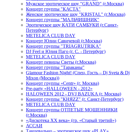
Мужское эротическое шоу "GRAND" (г.Москва)
Концерт группы "КАСТА"
Женское эротическое шоу "KRISTAL" (г.Москва)
Концерт группы "МАЛЬЧИШНИК"
Эротическое шоу КАТИ САМБУКИ (г.Санкт-
Петербург)
METELICA CLUB DAY
Концерт Юлии Савичевой (г.Москва)
Концерт группы "TRIAGRUTRIKA"
DJ Feel и Юлия Паго (г. С. - Петербург)
METELICA CLUB DAY
Концерт певицы Светы (г.Москва)
Концерт группы "Тараканы"
Glamour Fashion Night! (Спец. Гость – Dj Sveta & Dj
Mixon (Москва))
Концерт группы «Centr» (г. Москва)
Pre-party «HALLOWEEN - 2012»
HALOWEEN 2012 - DVJ BAZUKA (г. Москва)
Концерт группы "КНЯZZ" (г. Санкт-Петербург)
METELICA CLUB DAY
Концерт группы ОТПЕТЫЕ МОШЕННИКИ
(г.Москва)
«Дискотека ХХ века» (гр. «Старый третий»)
АССАИ
Танцевально – эротическое шоу «PLAY»