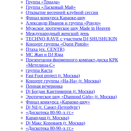
Группа «Триада»
Группа «Ласковый Май»
Открытие весенней клубной сессии
Финал конкурса Караоке-шоу
Александр Иванов и группа «Рондо»
Мужское эротическое шоу Made in Heaven
Международный женский день
TECHNO RAVE с участием DJ SHUSHUKIN
Концерт группы «Quest Pistols»
Птаха (ex. CENTR)
МС Жан и DJ Riga
Презентация фирменного компакт-диска КРК
«Метелица-С»
группа Каста
Fast Foot project (г. Москва)
Концерт группы «На-На» (г. Москва)
Пенная вечеринка
Dj Богдан Кантимиров (г. Москва)
Эротическое шоу «Diamond Girls» (г. Москва)
Финал конкурса «Караоке-шоу»
Dj Nil (г. Санкт-Петербург)
«Дискотека 80-90–х гг.»
Карандаш (г. Москва)
Dj Макс Короваев (г. Москва)
«Дискотека 80-90–х гг.»