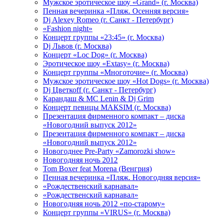
Мужское эротическое шоу «Grand» (г. Москва)
Пенная вечеринка «Пляж. Осенняя версия»
Dj Alexey Romeo (г. Санкт - Петербург)
«Fashion night»
Концерт группы «23:45» (г. Москва)
Dj Львов (г. Москва)
Концерт «Loc Dog» (г. Москва)
Эротическое шоу «Extasy» (г. Москва)
Концерт группы «Многоточие» (г. Москва)
Мужское эротическое шоу «Hot Dogs» (г. Москва)
Dj Цветкоff (г. Санкт - Петербург)
Карандаш & МС Lenin & Dj Grim
Концерт певицы МАКSIМ (г. Москва)
Презентация фирменного компакт – диска
«Новогодний выпуск 2012»
Презентация фирменного компакт – диска
«Новогодний выпуск 2012»
Новогоднее Pre-Party «Zamorozki show»
Новогодняя ночь 2012
Tom Boxer feat Morena (Венгрия)
Пенная вечеринка «Пляж. Новогодняя версия»
«Рождественский карнавал»
«Рождественский карнавал»
Новогодняя ночь 2012 «по-старому»
Концерт группы «VIRUS» (г. Москва)