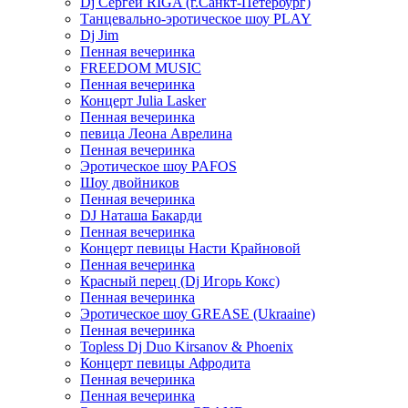
Dj Сергей RIGA (г.Санкт-Петербург)
Танцевально-эротическое шоу PLAY
Dj Jim
Пенная вечеринка
FREEDOM MUSIC
Пенная вечеринка
Концерт Julia Lasker
Пенная вечеринка
певица Леона Аврелина
Пенная вечеринка
Эротическое шоу PAFOS
Шоу двойников
Пенная вечеринка
DJ Наташа Бакарди
Пенная вечеринка
Концерт певицы Насти Крайновой
Пенная вечеринка
Красный перец (Dj Игорь Кокс)
Пенная вечеринка
Эротическое шоу GREASE (Ukraaine)
Пенная вечеринка
Topless Dj Duo Kirsanov & Phoenix
Концерт певицы Афродита
Пенная вечеринка
Пенная вечеринка