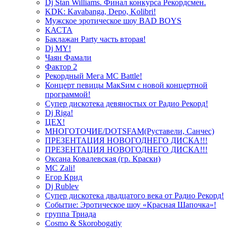
Dj Stan Williams. Финал конкурса Рекордсмен.
KDK: Kavabanga, Depo, Kolibri!
Мужское эротическое шоу BAD BOYS
КАСТА
Баклажан Party часть вторая!
Dj MY!
Чаян Фамали
Фактор 2
Рекордный Мега МС Battle!
Концерт певицы МакSим с новой концертной
программой!
Супер дискотека девяностых от Радио Рекорд!
Dj Riga!
ЦЕХ!
МНОГОТОЧИЕ/DOTSFAM(Руставели, Санчес)
ПРЕЗЕНТАЦИЯ НОВОГОДНЕГО ДИСКА!!!
ПРЕЗЕНТАЦИЯ НОВОГОДНЕГО ДИСКА!!!
Оксана Ковалевская (гр. Краски)
MC Zali!
Егор Крид
Dj Rublev
Супер дискотека двадцатого века от Радио Рекорд!
Событие: Эротическое шоу «Красная Шапочка»!
группа Триада
Cosmo & Skorobogatiy