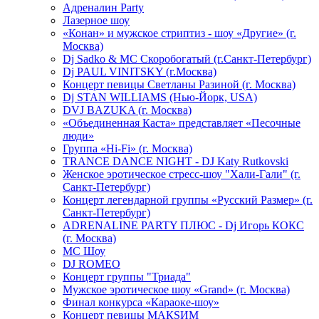
Адреналин Party
Лазерное шоу
«Конан» и мужское стриптиз - шоу «Другие» (г.
Москва)
Dj Sadko & МС Скоробогатый (г.Санкт-Петербург)
Dj PAUL VINITSKY (г.Москва)
Концерт певицы Светланы Разиной (г. Москва)
Dj STAN WILLIAMS (Нью-Йорк, USA)
DVJ BAZUKA (г. Москва)
«Объединенная Каста» представляет «Песочные
люди»
Группа «Hi-Fi» (г. Москва)
TRANCE DANCE NIGHT - DJ Katy Rutkovski
Женское эротическое стресс-шоу "Хали-Гали" (г.
Санкт-Петербург)
Концерт легендарной группы «Русский Размер» (г.
Санкт-Петербург)
ADRENALINE PARTY ПЛЮС - Dj Игорь КОКС
(г. Москва)
MC Шоу
DJ ROMEO
Концерт группы "Триада"
Мужское эротическое шоу «Grand» (г. Москва)
Финал конкурса «Караоке-шоу»
Концерт певицы МАКSИМ