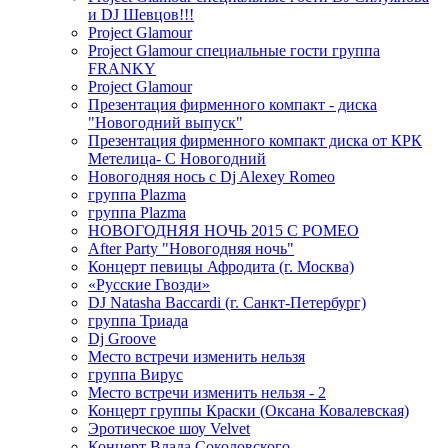
и DJ Шевцов!!!
Project Glamour
Project Glamour специальные гости группа
FRANKY
Project Glamour
Презентация фирменного компакт - диска
"Новогодний выпуск"
Презентация фирменного компакт диска от КРК
Метелица- С Новогодний
Новогодняя нось с Dj Alexey Romeo
группа Plazma
группа Plazma
НОВОГОДНЯЯ НОЧЬ 2015 C РОМЕО
After Party "Новогодняя ночь"
Концерт певицы Афродита (г. Москва)
«Русские Гвозди»
DJ Natasha Baccardi (г. Санкт-Петербург)
группа Триада
Dj Groove
Место встречи изменить нельзя
группа Вирус
Место встречи изменить нельзя - 2
Концерт группы Краски (Оксана Ковалевская)
Эротическое шоу Velvet
Концерт Влада Соколовского