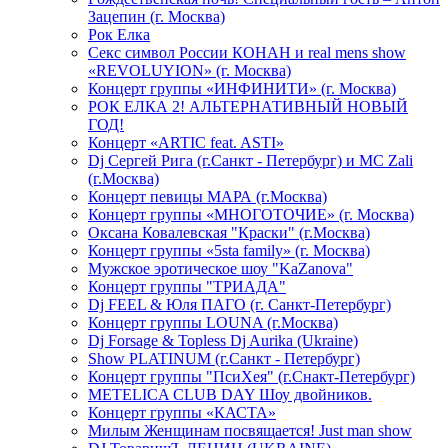
Зацепин (г. Москва)
Рок Елка
Секс символ России КОНАН и real mens show
«REVOLUYION» (г. Москва)
Концерт группы «ИНФИНИТИ» (г. Москва)
РОК ЕЛКА 2! АЛЬТЕРНАТИВНЫЙ НОВЫЙ
ГОД!
Концерт «ARTIC feat. ASTI»
Dj Сергей Рига (г.Санкт - Петербург) и MC Zali
(г.Москва)
Концерт певицы МАРА (г.Москва)
Концерт группы «МНОГОТОЧИЕ» (г. Москва)
Оксана Ковалевская "Краски" (г.Москва)
Концерт группы «5sta family» (г. Москва)
Мужское эротическое шоу "KaZanova"
Концерт группы "ТРИАДА"
Dj FEEL & Юля ПАГО (г. Санкт-Петербург)
Концерт группы LOUNA (г.Москва)
Dj Forsage & Topless Dj Aurika (Ukraine)
Show PLATINUM (г.Санкт - Петербург)
Концерт группы "ПсиХея" (г.Снакт-Петербург)
METELICA CLUB DAY Шоу двойников.
Концерт группы «КАСТА»
Милым Женщинам посвящается! Just man show