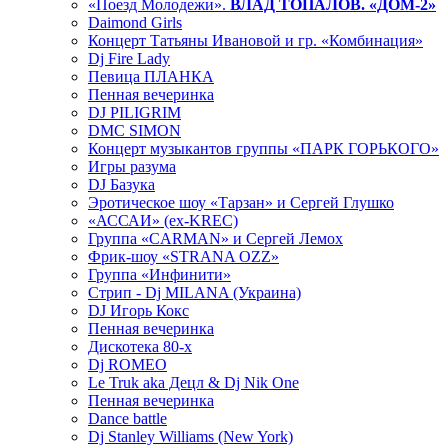
«Поезд Молодежи».
ВЛАД ТОПАЛОВ. «ДОМ-2»
Daimond Girls
Концерт Татьяны Ивановой и гр. «Комбинация»
Dj Fire Lady
Певица ПЛАНКА
Пенная вечеринка
DJ PILIGRIM
DMC SIMON
Концерт музыкантов группы «ПАРК ГОРЬКОГО»
Игры разума
DJ Базука
Эротическое шоу «Тарзан» и Сергей Глушко
«АССАИ» (ex-KREC)
Группа «CARMAN» и Сергей Лемох
Фрик-шоу «STRANA OZZ»
Группа «Инфинити»
Стрип - Dj MILANA (Украина)
DJ Игорь Кокс
Пенная вечеринка
Дискотека 80-х
Dj ROMEO
Le Truk aka Децл & Dj Nik One
Пенная вечеринка
Dance battle
Dj Stanley Williams (New York)