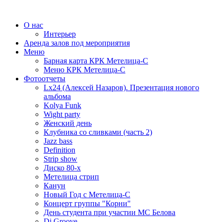
О нас
Интерьер
Аренда залов под мероприятия
Меню
Барная карта КРК Метелица-С
Меню КРК Метелица-С
Фотоотчеты
Lx24 (Алексей Назаров). Презентация нового
альбома
Kolya Funk
Wight party
Женский день
Клубника со сливками (часть 2)
Jazz bass
Definition
Strip show
Диско 80-х
Метелица стрип
Канун
Новый Год с Метелица-С
Концерт группы "Корни"
День студента при участии МС Белова
Dj Groove