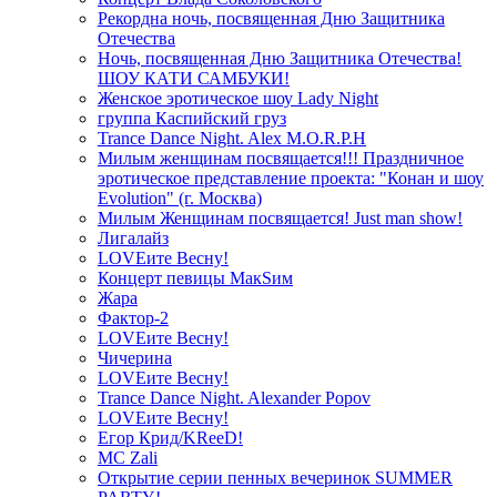
Рекордна ночь, посвященная Дню Защитника
Отечества
Ночь, посвященная Дню Защитника Отечества!
ШОУ КАТИ САМБУКИ!
Женское эротическое шоу Lady Night
группа Каспийский груз
Trance Dance Night. Alex M.O.R.P.H
Милым женщинам посвящается!!! Праздничное
эротическое представление проекта: "Конан и шоу
Evolution" (г. Москва)
Милым Женщинам посвящается! Just man show!
Лигалайз
LOVEите Весну!
Концерт певицы МакSим
Жара
Фактор-2
LOVEите Весну!
Чичерина
LOVEите Весну!
Trance Dance Night. Alexander Popov
LOVEите Весну!
Егор Крид/KReeD!
MC Zali
Открытие серии пенных вечеринок SUMMER