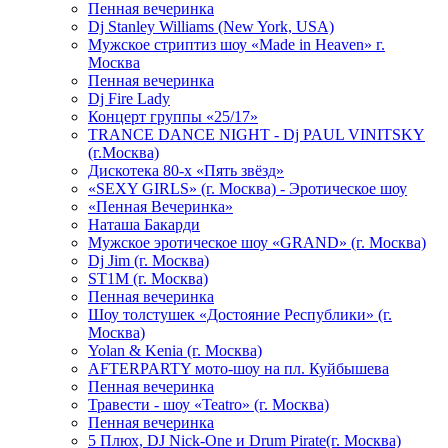
Пенная вечеринка
Dj Stanley Williams (New York, USA)
Мужское стриптиз шоу «Made in Heaven» г.
Москва
Пенная вечеринка
Dj Fire Lady
Концерт группы «25/17»
TRANCE DANCE NIGHT - Dj PAUL VINITSKY
(г.Москва)
Дискотека 80-х «Пять звёзд»
«SEXY GIRLS» (г. Москва) - Эротическое шоу
«Пенная Вечеринка»
Hаташа Бакарди
Мужское эротическое шоу «GRAND» (г. Москва)
Dj Jim (г. Москва)
ST1M (г. Москва)
Пенная вечеринка
Шоу толстушек «Достояние Республики» (г.
Москва)
Yolan & Kenia (г. Москва)
AFTERPARTY мото-шоу на пл. Куйбышева
Пенная вечеринка
Травести - шоу «Teatro» (г. Москва)
Пенная вечеринка
5 Плюх, DJ Nick-One и Drum Pirate(г. Москва)