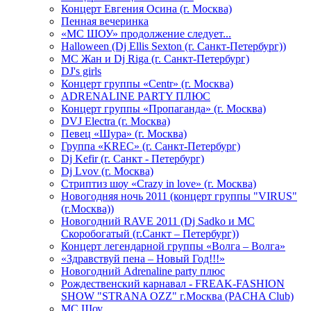
Концерт Евгения Осина (г. Москва)
Пенная вечеринка
«МС ШОУ» продолжение следует...
Halloween (Dj Ellis Sexton (г. Санкт-Петербург))
МС Жан и Dj Riga (г. Санкт-Петербург)
DJ's girls
Концерт группы «Centr» (г. Москва)
ADRENALINE PARTY ПЛЮС
Концерт группы «Пропаганда» (г. Москва)
DVJ Electra (г. Москва)
Певец «Шура» (г. Москва)
Группа «KREC» (г. Санкт-Петербург)
Dj Kefir (г. Санкт - Петербург)
Dj Lvov (г. Москва)
Стриптиз шоу «Crazy in love» (г. Москва)
Новогодняя ночь 2011 (концерт группы "VIRUS"
(г.Москва))
Новогодний RAVE 2011 (Dj Sadko и MC
Скоробогатый (г.Санкт – Петербург))
Концерт легендарной группы «Волга – Волга»
«Здравствуй пена – Новый Год!!!»
Новогодний Adrenaline party плюс
Рождественский карнавал - FREAK-FASHION
SHOW "STRANA OZZ" г.Москва (PACHA Club)
MC Шоу