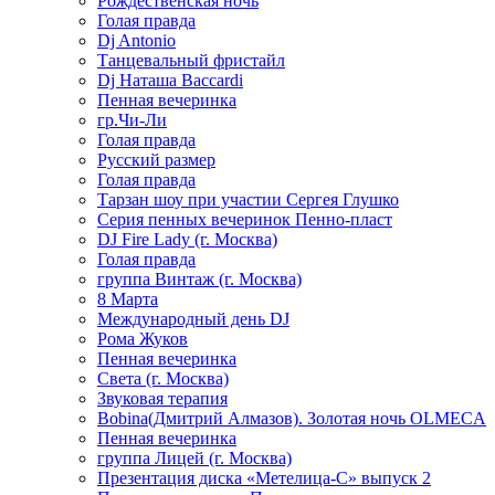
Рождественская ночь
Голая правда
Dj Antonio
Танцевальный фристайл
Dj Наташа Baccardi
Пенная вечеринка
гр.Чи-Ли
Голая правда
Русский размер
Голая правда
Тарзан шоу при участии Сергея Глушко
Серия пенных вечеринок Пенно-пласт
DJ Fire Lady (г. Москва)
Голая правда
группа Винтаж (г. Москва)
8 Марта
Международный день DJ
Рома Жуков
Пенная вечеринка
Света (г. Москва)
Звуковая терапия
Bobina(Дмитрий Алмазов). Золотая ночь OLMECA
Пенная вечеринка
группа Лицей (г. Москва)
Презентация диска «Метелица-С» выпуск 2