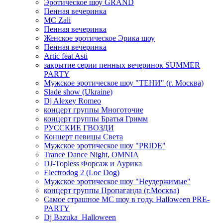
Эротическое шоу GRAND
Пенная вечеринка
MC Zali
Пенная вечеринка
Женское эротическое Эрика шоу
Пенная вечеринка
Artic feat Asti
закрытие серии пенных вечеринок SUMMER
PARTY
Мужское эротическое шоу "ТЕНИ" (г. Москва)
Slade show (Ukraine)
Dj Alexey Romeo
концерт группы Многоточие
концерт группы Братья Гримм
РУССКИЕ ГВОЗДИ
Концерт певицы Света
Мужское эротическое шоу "PRIDE"
Trance Dance Night, OMNIA
DJ-Topless Форсаж и Аурика
Electrodog 2 (Loc Dog)
Мужское эротическое шоу "Неудержимые"
концерт группы Пропаганда (г.Москва)
Самое страшное МС шоу в году. Halloween PRE-
PARTY
Dj Bazuka_Halloween