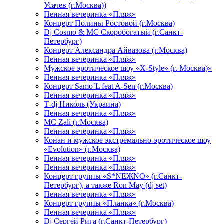
Усачев (г.Москва))
Пенная вечеринка «Пляж»
Концерт Полины Ростовой (г.Москва)
Dj Cosmo & МС Скоробогатый (г.Санкт-
Петербург)
Концерт Александра Айвазова (г.Москва)
Пенная вечеринка «Пляж»
Мужское эротическое шоу «X-Style» (г. Москва)»
Пенная вечеринка «Пляж»
Концерт Samo`L feat A-Sen (г.Москва)
Пенная вечеринка «Пляж»
Т-dj Николь (Украина)
Пенная вечеринка «Пляж»
МС Zali (г.Москва)
Пенная вечеринка «Пляж»
Конан и мужское экстремально-эротическое шоу
«Evolution» (г.Москва)
Пенная вечеринка «Пляж»
Пенная вечеринка «Пляж»
Концерт группы «S*NEЖNO» (г.Санкт-
Петербург), а также Ron May (dj set)
Пенная вечеринка «Пляж»
Концерт группы «Планка» (г.Москва)
Пенная вечеринка «Пляж»
Dj Сергей Рига (г.Санкт-Петербург)