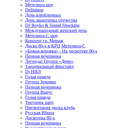
Метелица шоу
Definition
День влюбленных
День защитника отечества
DJ Boyko & Sound Shocking
Международный женский день
Метелица-С шоу
Концерт гр. Мираж
Диско 80-х в КРЦ Метелица-С
«Божья коровка» - На дискотеке 80-х
Пенная вечеринка
Легенда! Группа «Демо»
Танцевальный фристайл
Dj НИЛ
Голая правда
Группа Земляне
Пенная вечеринка
Группа Вирус
Голая правда
Тектоник party
Презентация диска клуба
Русская Ибица
Дискотека 80-х
Пенная вечеринка