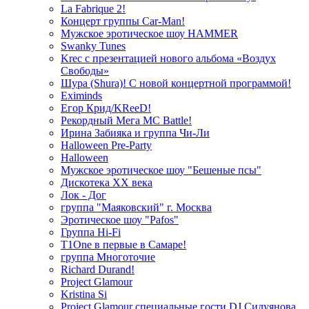
La Fabrique 2!
Концерт группы Car-Man!
Мужское эротическое шоу HAMMER
Swanky Tunes
Krec с презентацией нового альбома «Воздух
Свободы»
Шура (Shura)! С новой концертной программой!
Eximinds
Егор Крид/KReeD!
Рекордный Мега МС Battle!
Ирина Забияка и группа Чи-Ли
Halloween Pre-Party
Halloween
Мужское эротическое шоу "Бешеные псы"
Дискотека ХХ века
Лок - Дог
группа "Маяковский" г. Москва
Эротическое шоу "Pafos"
Группа Hi-Fi
T1One в первые в Самаре!
группа Многоточие
Richard Durand!
Project Glamour
Kristina Si
Project Glamour специальные гости DJ Силуянова