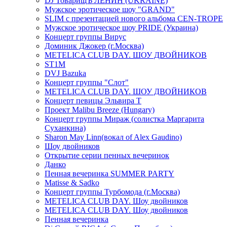
DJ ТоварищЪ ЛЕНИН (UKRAINE)
Мужское эротическое шоу "GRAND"
SLIM с презентацией нового альбома CEN-TROPE
Мужское эротическое шоу PRIDE (Украина)
Концерт группы Вирус
Доминик Джокер (г.Москва)
METELICA CLUB DAY. ШОУ ДВОЙНИКОВ
ST1M
DVJ Bazuka
Концерт группы "Слот"
METELICA CLUB DAY. ШОУ ДВОЙНИКОВ
Концерт певицы Эльвира Т
Проект Malibu Breeze (Hungary)
Концерт группы Мираж (солистка Маргарита
Суханкина)
Sharon May Linn(вокал of Alex Gaudino)
Шоу двойников
Открытие серии пенных вечеринок
Данко
Пенная вечеринка SUMMER PARTY
Matisse & Sadko
Концерт группы Турбомода (г.Москва)
METELICA CLUB DAY. Шоу двойников
METELICA CLUB DAY. Шоу двойников
Пенная вечеринка