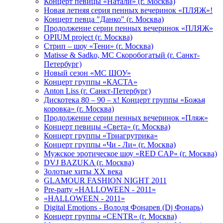
Концерт певицы «Натали» (г. Москва)
Новая летняя серия пенных вечеринок «ПЛЯЖ»!
Концерт певца "Данко" (г. Москва)
Продолжение серии пенных вечеринок «ПЛЯЖ»
OPIUM project (г. Москва)
Стрип – шоу «Тени» (г. Москва)
Matissе & Sadko, MC Скоробогатый (г. Санкт-
Петербург)
Новый сезон «МС ШОУ»
Концерт группы «КАСТА»
Anton Liss (г. Санкт-Петербург)
Дискотека 80 – 90 – х! Концерт группы «Божья
коровка» (г. Москва)
Продолжение серии пенных вечеринок «Пляж»
Концерт певицы «Света» (г. Москва)
Концерт группы «Триагрутрика»
Концерт группы «Чи - Ли» (г. Москва)
Мужское эротическое шоу «RED CAP» (г. Москва)
DVJ BAZUKA (г. Москва)
Золотые хиты XX века
GLAMOUR FASHION NIGHT 2011
Pre-party «HALLOWEEN - 2011»
«HALLOWEEN - 2011»
Digital Emotions - Володя Фонарев (Dj Фонарь)
Концерт группы «CENTR» (г. Москва)