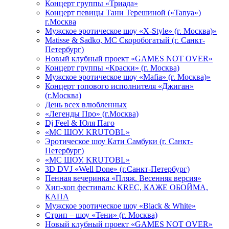
Концерт группы «Триада»
Концерт певицы Тани Терешиной («Tanya»)
г.Москва
Мужское эротическое шоу «X-Style» (г. Москва)»
Matissе & Sadko, MC Скоробогатый (г. Санкт-
Петербург)
Новый клубный проект «GAMES NOT OVER»
Концерт группы «Краски» (г. Москва)
Мужское эротическое шоу «Mafia» (г. Москва)»
Концерт топового исполнителя «Джиган»
(г.Москва)
День всех влюбленных
«Легенды Про» (г.Москва)
Dj Feel & Юля Паго
«МС ШОУ. KRUTOBL»
Эротическое шоу Кати Самбуки (г. Санкт-
Петербург)
«МС ШОУ. KRUTOBL»
3D DVJ «Well Done» (г.Санкт-Петербург)
Пенная вечеринка «Пляж. Весенняя версия»
Хип-хоп фестиваль: KREC, КАЖЕ ОБОЙМА,
КАПА
Мужское эротическое шоу «Black & White»
Стрип – шоу «Тени» (г. Москва)
Новый клубный проект «GAMES NOT OVER»