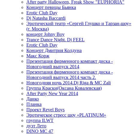
After party Halloween, Freak Show "EUPHORIA"
Концерт певицы Бьянка
Erotic Club Day
Dj Natasha Baccardi
Эротический театр «Сергей Глушко и Тарзан-шоу»
(г. Москва)
концерт Johny Boy
Trance Dance Night. Dj FEEL
Erotic Club Day
Концерт Дмитрия Колдуна
Макс Корж
Презентация фирменного компакт диска -
Новогодний выпуск 2014
Презентация фирменного компакт диска -
Новогодний выпуск 2014 часть 2.
Новогодняя ночь 2014.Dj Riga & MC Zali
Группа Краски(Оксана Ковалевская)
After Party New Year 2014
Данко
Планка
Проект Revel Boys
Эротическое стресс шоу «PLATINUM»
группа ILWT
дуэт Лето
DINO MC 47