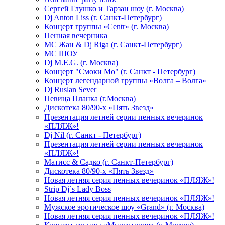
Сергей Глушко и Тарзан шоу (г. Москва)
Dj Anton Liss (г. Санкт-Петербург)
Концерт группы «Centr» (г. Москва)
Пенная вечерника
МС Жан & Dj Riga (г. Санкт-Петербург)
МС ШОУ
Dj M.E.G. (г. Москва)
Концерт "Смоки Мо" (г. Санкт - Петербург)
Концерт легендарной группы «Волга – Волга»
Dj Ruslan Sever
Певица Планка (г.Москва)
Дискотека 80/90-х «Пять Звезд»
Презентация летней серии пенных вечеринок
«ПЛЯЖ»!
Dj Nil (г. Санкт - Петербург)
Презентация летней серии пенных вечеринок
«ПЛЯЖ»!
Матисс & Садко (г. Санкт-Петербург)
Дискотека 80/90-х «Пять Звезд»
Новая летняя серия пенных вечеринок «ПЛЯЖ»!
Strip Dj`s Lady Boss
Новая летняя серия пенных вечеринок «ПЛЯЖ»!
Мужское эротическое шоу «Grand» (г. Москва)
Новая летняя серия пенных вечеринок «ПЛЯЖ»!