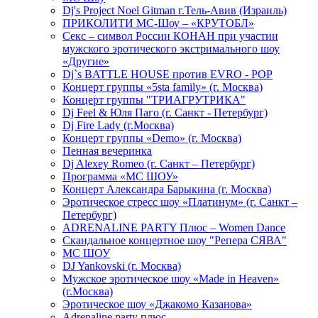
Dj's Project Noel Gitman г.Тель-Авив (Израиль)
ПРИКОЛИТИ МС-Шоу – «КРУТОБЛ»
Секс – символ России КОНАН при участии
мужского эротического экстримального шоу
«Другие»
Dj`s BATTLE HOUSE против EVRO - POP
Концерт группы «5sta family» (г. Москва)
Концерт группы "ТРИАГРУТРИКА"
Dj Feel & Юля Паго (г. Санкт - Петербург)
Dj Fire Lady (г.Москва)
Концерт группы «Demo» (г. Москва)
Пенная вечеринка
Dj Alexey Romeo (г. Санкт – Петербург)
Программа «МС ШОУ»
Концерт Александра Барыкина (г. Москва)
Эротическое стресс шоу «Платинум» (г. Санкт –
Петербург)
ADRENALINE PARTY Плюс – Women Dance
Скандальное концертное шоу "Репера СЯВА"
МС ШОУ
DJ Yankovski (г. Москва)
Мужское эротическое шоу «Made in Heaven»
(г.Москва)
Эротическое шоу «Джакомо Казанова»
Adrenaline party плюс