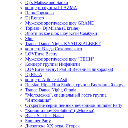
Dj`s Matisse and Sadko
концерт группы PLAZMA
Парк Горького
Dj Romeo
Мужское эротическое шоу GRAND
Topless - Dj Milana (Ukraine)
Эротическое шок шоу Кати Самбуки
Slim
Trance Dance Night. KYAU & ALBERT
концерт Влада Соколовского
LOVEите Весну
Мужское эротическое шоу "ТЕНИ"
Концерт группы Инфинити
LOVEите весну! Part 3! Весенняя лихорадка!
Dj RIGA
концерт Artic feat Asti
Russian Hip – Hop Station, группа Восточный округ
Trance Dance Night, Omnia
"Молодежка", специальный гость группа
"Интонация"
Открытие серии пенных вечеринок Summer Party
"Конан и шоу Evolution" (г.Москва)
Black Star inc. Natan
Summer Party
Дискотека ХХ века. Игорек