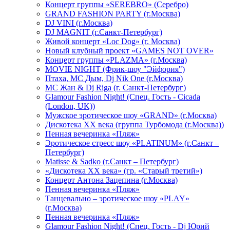
Концерт группы «SEREBRO» (Серебро)
GRAND FASHION PARTY (г.Москва)
DJ VINI (г.Москва)
DJ MAGNIT (г.Санкт-Петербург)
Живой концерт «Loc Dog» (г. Москва)
Новый клубный проект «GAMES NOT OVER»
Концерт группы «PLAZMA» (г.Москва)
MOVIE NIGHT (Фрик-шоу "Эйфория")
Птаха, МС Дым, Dj Nik One (г.Москва)
МС Жан & Dj Riga (г. Санкт-Петербург)
Glamour Fashion Night! (Спец. Гость - Cicada
(London, UK))
Мужское эротическое шоу «GRAND» (г.Москва)
Дискотека XX века (группа Турбомода (г.Москва))
Пенная вечеринка «Пляж»
Эротическое стресс шоу «PLATINUM» (г.Санкт –
Петербург)
Matisse & Sadko (г.Санкт – Петербург)
«Дискотека ХХ века» (гр. «Старый третий»)
Концерт Антона Зацепина (г.Москва)
Пенная вечеринка «Пляж»
Танцевально – эротическое шоу «PLAY»
(г.Москва)
Пенная вечеринка «Пляж»
Glamour Fashion Night! (Спец. Гость - Dj Юрий