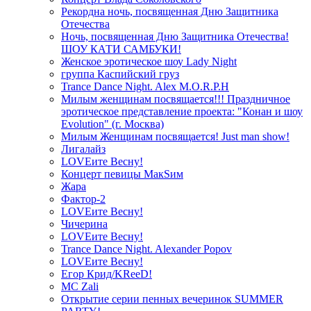
Рекордна ночь, посвященная Дню Защитника
Отечества
Ночь, посвященная Дню Защитника Отечества!
ШОУ КАТИ САМБУКИ!
Женское эротическое шоу Lady Night
группа Каспийский груз
Trance Dance Night. Alex M.O.R.P.H
Милым женщинам посвящается!!! Праздничное
эротическое представление проекта: "Конан и шоу
Evolution" (г. Москва)
Милым Женщинам посвящается! Just man show!
Лигалайз
LOVEите Весну!
Концерт певицы МакSим
Жара
Фактор-2
LOVEите Весну!
Чичерина
LOVEите Весну!
Trance Dance Night. Alexander Popov
LOVEите Весну!
Егор Крид/KReeD!
MC Zali
Открытие серии пенных вечеринок SUMMER