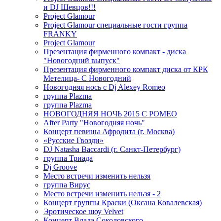
и DJ Шевцов!!!
Project Glamour
Project Glamour специальные гости группа
FRANKY
Project Glamour
Презентация фирменного компакт - диска
"Новогодний выпуск"
Презентация фирменного компакт диска от КРК
Метелица- С Новогодний
Новогодняя нось с Dj Alexey Romeo
группа Plazma
группа Plazma
НОВОГОДНЯЯ НОЧЬ 2015 C РОМЕО
After Party "Новогодняя ночь"
Концерт певицы Афродита (г. Москва)
«Русские Гвозди»
DJ Natasha Baccardi (г. Санкт-Петербург)
группа Триада
Dj Groove
Место встречи изменить нельзя
группа Вирус
Место встречи изменить нельзя - 2
Концерт группы Краски (Оксана Ковалевская)
Эротическое шоу Velvet
Концерт Влада Соколовского