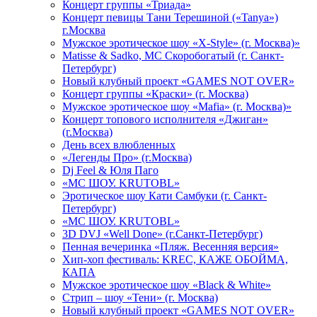
Концерт группы «Триада»
Концерт певицы Тани Терешиной («Tanya»)
г.Москва
Мужское эротическое шоу «X-Style» (г. Москва)»
Matissе & Sadko, MC Скоробогатый (г. Санкт-
Петербург)
Новый клубный проект «GAMES NOT OVER»
Концерт группы «Краски» (г. Москва)
Мужское эротическое шоу «Mafia» (г. Москва)»
Концерт топового исполнителя «Джиган»
(г.Москва)
День всех влюбленных
«Легенды Про» (г.Москва)
Dj Feel & Юля Паго
«МС ШОУ. KRUTOBL»
Эротическое шоу Кати Самбуки (г. Санкт-
Петербург)
«МС ШОУ. KRUTOBL»
3D DVJ «Well Done» (г.Санкт-Петербург)
Пенная вечеринка «Пляж. Весенняя версия»
Хип-хоп фестиваль: KREC, КАЖЕ ОБОЙМА,
КАПА
Мужское эротическое шоу «Black & White»
Стрип – шоу «Тени» (г. Москва)
Новый клубный проект «GAMES NOT OVER»