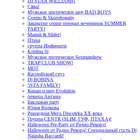
DJ STAN WILLIAMS!
Сява!
Мужское эротическое шоу BAD BOYS
Cosmo & Skorobogatiy
Закрытие серии пенных вечеринок SUMMER
PARTY!
Magnit & Slider!
Птаха
группа Инфинити
Kristina Si
Мужское эротическое Sexmanshow
TRAP CLUB SHOW!
МОТ
Каспийский груз
Dj BOBINA
5STA FAMILY!
Конан и шоу Evolution
певица Ангина
Баклажан party
Юлия Волкова
Рекордная Мега Discoteka XX века
Группа CENTR (SLIM, ГУФ, ПТАХА)!
Halloween Pre-Party от Радио Рекорд!
Halloween от Радио Рекорд! Специальный гость Dj
Natasha Baccardi!