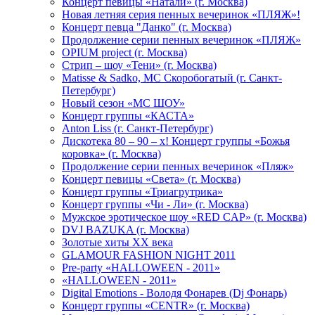
Концерт певицы «Натали» (г. Москва)
Новая летняя серия пенных вечеринок «ПЛЯЖ»!
Концерт певца "Данко" (г. Москва)
Продолжение серии пенных вечеринок «ПЛЯЖ»
OPIUM project (г. Москва)
Стрип – шоу «Тени» (г. Москва)
Matissе & Sadko, MC Скоробогатый (г. Санкт-
Петербург)
Новый сезон «МС ШОУ»
Концерт группы «КАСТА»
Anton Liss (г. Санкт-Петербург)
Дискотека 80 – 90 – х! Концерт группы «Божья
коровка» (г. Москва)
Продолжение серии пенных вечеринок «Пляж»
Концерт певицы «Света» (г. Москва)
Концерт группы «Триагрутрика»
Концерт группы «Чи - Ли» (г. Москва)
Мужское эротическое шоу «RED CAP» (г. Москва)
DVJ BAZUKA (г. Москва)
Золотые хиты XX века
GLAMOUR FASHION NIGHT 2011
Pre-party «HALLOWEEN - 2011»
«HALLOWEEN - 2011»
Digital Emotions - Володя Фонарев (Dj Фонарь)
Концерт группы «CENTR» (г. Москва)