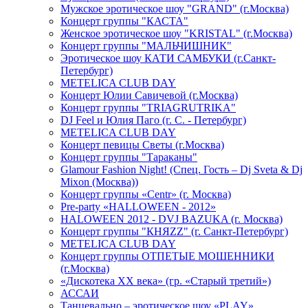
Мужское эротическое шоу "GRAND" (г.Москва)
Концерт группы "КАСТА"
Женское эротическое шоу "KRISTAL" (г.Москва)
Концерт группы "МАЛЬЧИШНИК"
Эротическое шоу КАТИ САМБУКИ (г.Санкт-
Петербург)
METELICA CLUB DAY
Концерт Юлии Савичевой (г.Москва)
Концерт группы "TRIAGRUTRIKA"
DJ Feel и Юлия Паго (г. С. - Петербург)
METELICA CLUB DAY
Концерт певицы Светы (г.Москва)
Концерт группы "Тараканы"
Glamour Fashion Night! (Спец. Гость – Dj Sveta & Dj
Mixon (Москва))
Концерт группы «Centr» (г. Москва)
Pre-party «HALLOWEEN - 2012»
HALOWEEN 2012 - DVJ BAZUKA (г. Москва)
Концерт группы "КНЯZZ" (г. Санкт-Петербург)
METELICA CLUB DAY
Концерт группы ОТПЕТЫЕ МОШЕННИКИ
(г.Москва)
«Дискотека ХХ века» (гр. «Старый третий»)
АССАИ
Танцевально – эротическое шоу «PLAY»