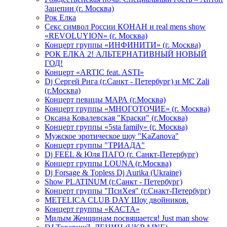
Зацепин (г. Москва)
Рок Елка
Секс символ России КОНАН и real mens show
«REVOLUYION» (г. Москва)
Концерт группы «ИНФИНИТИ» (г. Москва)
РОК ЕЛКА 2! АЛЬТЕРНАТИВНЫЙ НОВЫЙ
ГОД!
Концерт «ARTIC feat. ASTI»
Dj Сергей Рига (г.Санкт - Петербург) и MC Zali
(г.Москва)
Концерт певицы МАРА (г.Москва)
Концерт группы «МНОГОТОЧИЕ» (г. Москва)
Оксана Ковалевская "Краски" (г.Москва)
Концерт группы «5sta family» (г. Москва)
Мужское эротическое шоу "KaZanova"
Концерт группы "ТРИАДА"
Dj FEEL & Юля ПАГО (г. Санкт-Петербург)
Концерт группы LOUNA (г.Москва)
Dj Forsage & Topless Dj Aurika (Ukraine)
Show PLATINUM (г.Санкт - Петербург)
Концерт группы "ПсиХея" (г.Снакт-Петербург)
METELICA CLUB DAY Шоу двойников.
Концерт группы «КАСТА»
Милым Женщинам посвящается! Just man show