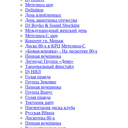
Метелица шоу
Definition
День влюбленных
День защитника отечества
DJ Boyko & Sound Shocking
Международный женский день
Метелица-С шоу
Концерт гр. Мираж
Диско 80-х в КРЦ Метелица-С
«Божья коровка» - На дискотеке 80-х
Пенная вечеринка
Легенда! Группа «Демо»
Танцевальный фристайл
Dj НИЛ
Голая правда
Группа Земляне
Пенная вечеринка
Группа Вирус
Голая правда
Тектоник party
Презентация диска клуба
Русская Ибица
Дискотека 80-х
Пенная вечеринка