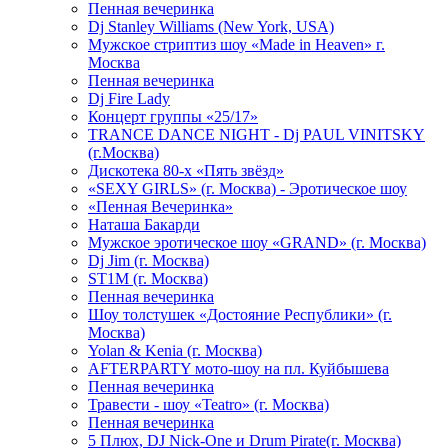
Пенная вечеринка
Dj Stanley Williams (New York, USA)
Мужское стриптиз шоу «Made in Heaven» г.
Москва
Пенная вечеринка
Dj Fire Lady
Концерт группы «25/17»
TRANCE DANCE NIGHT - Dj PAUL VINITSKY
(г.Москва)
Дискотека 80-х «Пять звёзд»
«SEXY GIRLS» (г. Москва) - Эротическое шоу
«Пенная Вечеринка»
Hаташа Бакарди
Мужское эротическое шоу «GRAND» (г. Москва)
Dj Jim (г. Москва)
ST1M (г. Москва)
Пенная вечеринка
Шоу толстушек «Достояние Республики» (г.
Москва)
Yolan & Kenia (г. Москва)
AFTERPARTY мото-шоу на пл. Куйбышева
Пенная вечеринка
Травести - шоу «Teatro» (г. Москва)
Пенная вечеринка
5 Плюх, DJ Nick-One и Drum Pirate(г. Москва)