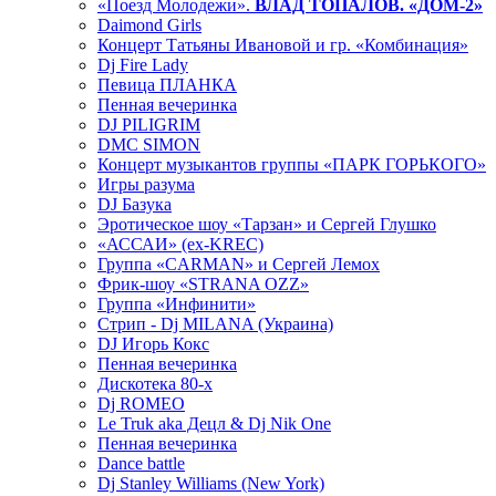
«Поезд Молодежи».
ВЛАД ТОПАЛОВ. «ДОМ-2»
Daimond Girls
Концерт Татьяны Ивановой и гр. «Комбинация»
Dj Fire Lady
Певица ПЛАНКА
Пенная вечеринка
DJ PILIGRIM
DMC SIMON
Концерт музыкантов группы «ПАРК ГОРЬКОГО»
Игры разума
DJ Базука
Эротическое шоу «Тарзан» и Сергей Глушко
«АССАИ» (ex-KREC)
Группа «CARMAN» и Сергей Лемох
Фрик-шоу «STRANA OZZ»
Группа «Инфинити»
Стрип - Dj MILANA (Украина)
DJ Игорь Кокс
Пенная вечеринка
Дискотека 80-х
Dj ROMEO
Le Truk aka Децл & Dj Nik One
Пенная вечеринка
Dance battle
Dj Stanley Williams (New York)