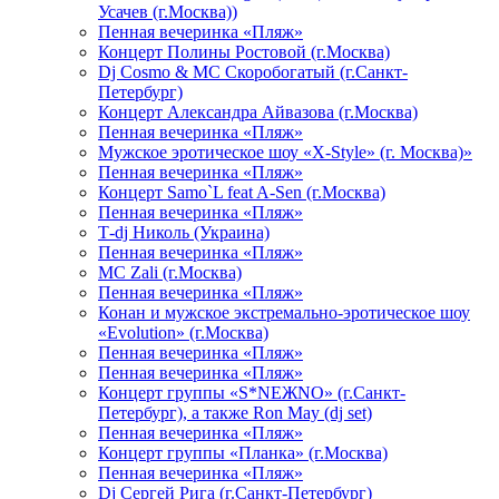
Усачев (г.Москва))
Пенная вечеринка «Пляж»
Концерт Полины Ростовой (г.Москва)
Dj Cosmo & МС Скоробогатый (г.Санкт-
Петербург)
Концерт Александра Айвазова (г.Москва)
Пенная вечеринка «Пляж»
Мужское эротическое шоу «X-Style» (г. Москва)»
Пенная вечеринка «Пляж»
Концерт Samo`L feat A-Sen (г.Москва)
Пенная вечеринка «Пляж»
Т-dj Николь (Украина)
Пенная вечеринка «Пляж»
МС Zali (г.Москва)
Пенная вечеринка «Пляж»
Конан и мужское экстремально-эротическое шоу
«Evolution» (г.Москва)
Пенная вечеринка «Пляж»
Пенная вечеринка «Пляж»
Концерт группы «S*NEЖNO» (г.Санкт-
Петербург), а также Ron May (dj set)
Пенная вечеринка «Пляж»
Концерт группы «Планка» (г.Москва)
Пенная вечеринка «Пляж»
Dj Сергей Рига (г.Санкт-Петербург)