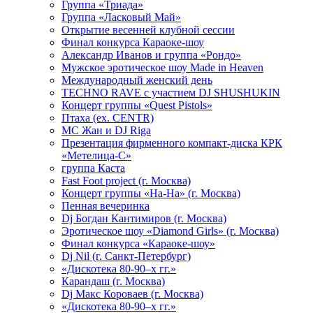
Группа «Триада»
Группа «Ласковый Май»
Открытие весенней клубной сессии
Финал конкурса Караоке-шоу
Александр Иванов и группа «Рондо»
Мужское эротическое шоу Made in Heaven
Международный женский день
TECHNO RAVE с участием DJ SHUSHUKIN
Концерт группы «Quest Pistols»
Птаха (ex. CENTR)
МС Жан и DJ Riga
Презентация фирменного компакт-диска КРК
«Метелица-С»
группа Каста
Fast Foot project (г. Москва)
Концерт группы «На-На» (г. Москва)
Пенная вечеринка
Dj Богдан Кантимиров (г. Москва)
Эротическое шоу «Diamond Girls» (г. Москва)
Финал конкурса «Караоке-шоу»
Dj Nil (г. Санкт-Петербург)
«Дискотека 80-90–х гг.»
Карандаш (г. Москва)
Dj Макс Короваев (г. Москва)
«Дискотека 80-90–х гг.»