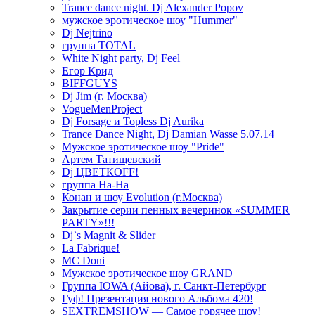
Trance dance night. Dj Alexander Popov
мужское эротическое шоу "Hummer"
Dj Nejtrino
группа TOTAL
White Night party, Dj Feel
Егор Крид
BIFFGUYS
Dj Jim (г. Москва)
VogueMenProject
Dj Forsage и Topless Dj Aurika
Trance Dance Night, Dj Damian Wasse 5.07.14
Мужское эротическое шоу "Pride"
Артем Татищевский
Dj ЦВЕТКOFF!
группа На-На
Конан и шоу Evolution (г.Москва)
Закрытие серии пенных вечеринок «SUMMER
PARTY»!!!
Dj`s Magnit & Slider
La Fabrique!
MC Doni
Мужское эротическое шоу GRAND
Группа IOWA (Айова), г. Санкт-Петербург
Гуф! Презентация нового Альбома 420!
SEXTREMSHOW — Самое горячее шоу!