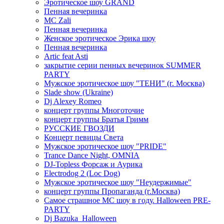
Эротическое шоу GRAND
Пенная вечеринка
MC Zali
Пенная вечеринка
Женское эротическое Эрика шоу
Пенная вечеринка
Artic feat Asti
закрытие серии пенных вечеринок SUMMER
PARTY
Мужское эротическое шоу "ТЕНИ" (г. Москва)
Slade show (Ukraine)
Dj Alexey Romeo
концерт группы Многоточие
концерт группы Братья Гримм
РУССКИЕ ГВОЗДИ
Концерт певицы Света
Мужское эротическое шоу "PRIDE"
Trance Dance Night, OMNIA
DJ-Topless Форсаж и Аурика
Electrodog 2 (Loc Dog)
Мужское эротическое шоу "Неудержимые"
концерт группы Пропаганда (г.Москва)
Самое страшное МС шоу в году. Halloween PRE-
PARTY
Dj Bazuka_Halloween