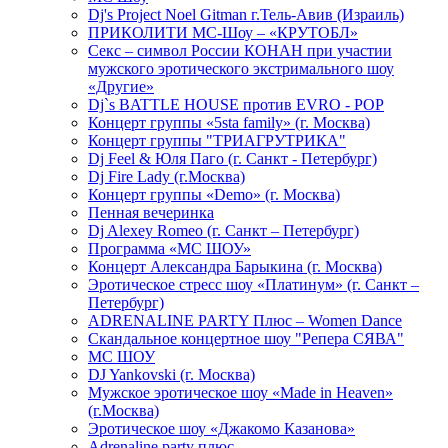
Dj's Project Noel Gitman г.Тель-Авив (Израиль)
ПРИКОЛИТИ МС-Шоу – «КРУТОБЛ»
Секс – символ России КОНАН при участии
мужского эротического экстримального шоу
«Другие»
Dj`s BATTLE HOUSE против EVRO - POP
Концерт группы «5sta family» (г. Москва)
Концерт группы "ТРИАГРУТРИКА"
Dj Feel & Юля Паго (г. Санкт - Петербург)
Dj Fire Lady (г.Москва)
Концерт группы «Demo» (г. Москва)
Пенная вечеринка
Dj Alexey Romeo (г. Санкт – Петербург)
Программа «МС ШОУ»
Концерт Александра Барыкина (г. Москва)
Эротическое стресс шоу «Платинум» (г. Санкт –
Петербург)
ADRENALINE PARTY Плюс – Women Dance
Скандальное концертное шоу "Репера СЯВА"
МС ШОУ
DJ Yankovski (г. Москва)
Мужское эротическое шоу «Made in Heaven»
(г.Москва)
Эротическое шоу «Джакомо Казанова»
Adrenaline party плюс