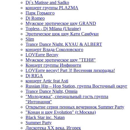
Dj`s Matisse and Sadko
концерт группы PLAZMA
Парк Горького
Dj Romeo
Мужское эротическое шоу GRAND
Topless - Dj Milana (Ukraine)
Эротическое шок шоу Кати Самбуки
Slim
Trance Dance Night. KYAU & ALBERT
концерт Влада Соколовского
LOVEите Весну
Мужское эротическое шоу "ТЕНИ"
Концерт группы Инфинити
LOVEите весну! Part 3! Весенняя лихорадка!
Dj RIGA
концерт Artic feat Asti
Russian Hip – Hop Station, группа Восточный округ
Trance Dance Night, Omnia
"Молодежка", специальный гость группа
"Интонация"
Открытие серии пенных вечеринок Summer Party
"Конан и шоу Evolution" (г.Москва)
Black Star inc. Natan
Summer Party
Дискотека ХХ века. Игорек