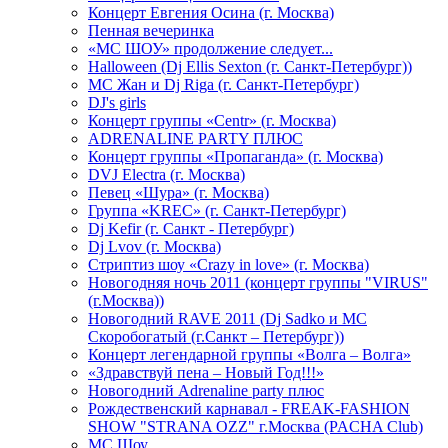
Концерт Евгения Осина (г. Москва)
Пенная вечеринка
«МС ШОУ» продолжение следует...
Halloween (Dj Ellis Sexton (г. Санкт-Петербург))
МС Жан и Dj Riga (г. Санкт-Петербург)
DJ's girls
Концерт группы «Centr» (г. Москва)
ADRENALINE PARTY ПЛЮС
Концерт группы «Пропаганда» (г. Москва)
DVJ Electra (г. Москва)
Певец «Шура» (г. Москва)
Группа «KREC» (г. Санкт-Петербург)
Dj Kefir (г. Санкт - Петербург)
Dj Lvov (г. Москва)
Стриптиз шоу «Crazy in love» (г. Москва)
Новогодняя ночь 2011 (концерт группы "VIRUS"
(г.Москва))
Новогодний RAVE 2011 (Dj Sadko и MC
Скоробогатый (г.Санкт – Петербург))
Концерт легендарной группы «Волга – Волга»
«Здравствуй пена – Новый Год!!!»
Новогодний Adrenaline party плюс
Рождественский карнавал - FREAK-FASHION
SHOW "STRANA OZZ" г.Москва (PACHA Club)
MC Шоу