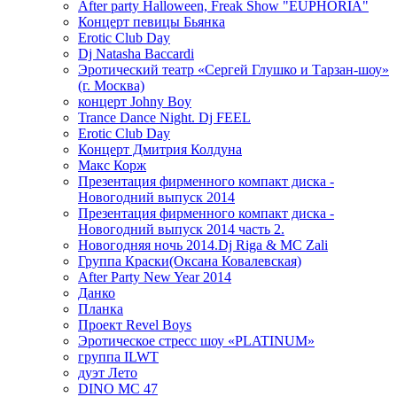
After party Halloween, Freak Show "EUPHORIA"
Концерт певицы Бьянка
Erotic Club Day
Dj Natasha Baccardi
Эротический театр «Сергей Глушко и Тарзан-шоу»
(г. Москва)
концерт Johny Boy
Trance Dance Night. Dj FEEL
Erotic Club Day
Концерт Дмитрия Колдуна
Макс Корж
Презентация фирменного компакт диска -
Новогодний выпуск 2014
Презентация фирменного компакт диска -
Новогодний выпуск 2014 часть 2.
Новогодняя ночь 2014.Dj Riga & MC Zali
Группа Краски(Оксана Ковалевская)
After Party New Year 2014
Данко
Планка
Проект Revel Boys
Эротическое стресс шоу «PLATINUM»
группа ILWT
дуэт Лето
DINO MC 47