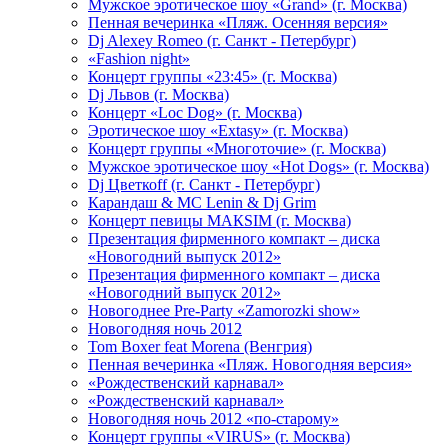
Мужское эротическое шоу «Grand» (г. Москва)
Пенная вечеринка «Пляж. Осенняя версия»
Dj Alexey Romeo (г. Санкт - Петербург)
«Fashion night»
Концерт группы «23:45» (г. Москва)
Dj Львов (г. Москва)
Концерт «Loc Dog» (г. Москва)
Эротическое шоу «Extasy» (г. Москва)
Концерт группы «Многоточие» (г. Москва)
Мужское эротическое шоу «Hot Dogs» (г. Москва)
Dj Цветкоff (г. Санкт - Петербург)
Карандаш & МС Lenin & Dj Grim
Концерт певицы МАКSIМ (г. Москва)
Презентация фирменного компакт – диска
«Новогодний выпуск 2012»
Презентация фирменного компакт – диска
«Новогодний выпуск 2012»
Новогоднее Pre-Party «Zamorozki show»
Новогодняя ночь 2012
Tom Boxer feat Morena (Венгрия)
Пенная вечеринка «Пляж. Новогодняя версия»
«Рождественский карнавал»
«Рождественский карнавал»
Новогодняя ночь 2012 «по-старому»
Концерт группы «VIRUS» (г. Москва)