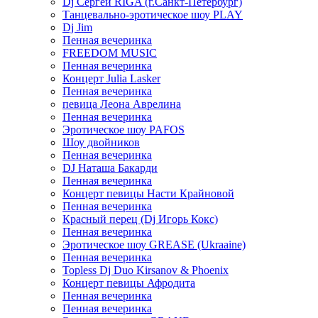
Dj Сергей RIGA (г.Санкт-Петербург)
Танцевально-эротическое шоу PLAY
Dj Jim
Пенная вечеринка
FREEDOM MUSIC
Пенная вечеринка
Концерт Julia Lasker
Пенная вечеринка
певица Леона Аврелина
Пенная вечеринка
Эротическое шоу PAFOS
Шоу двойников
Пенная вечеринка
DJ Наташа Бакарди
Пенная вечеринка
Концерт певицы Насти Крайновой
Пенная вечеринка
Красный перец (Dj Игорь Кокс)
Пенная вечеринка
Эротическое шоу GREASE (Ukraaine)
Пенная вечеринка
Topless Dj Duo Kirsanov & Phoenix
Концерт певицы Афродита
Пенная вечеринка
Пенная вечеринка