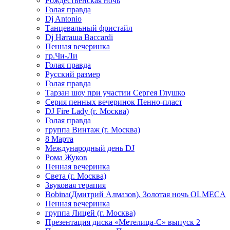
Рождественская ночь
Голая правда
Dj Antonio
Танцевальный фристайл
Dj Наташа Baccardi
Пенная вечеринка
гр.Чи-Ли
Голая правда
Русский размер
Голая правда
Тарзан шоу при участии Сергея Глушко
Серия пенных вечеринок Пенно-пласт
DJ Fire Lady (г. Москва)
Голая правда
группа Винтаж (г. Москва)
8 Марта
Международный день DJ
Рома Жуков
Пенная вечеринка
Света (г. Москва)
Звуковая терапия
Bobina(Дмитрий Алмазов). Золотая ночь OLMECA
Пенная вечеринка
группа Лицей (г. Москва)
Презентация диска «Метелица-С» выпуск 2