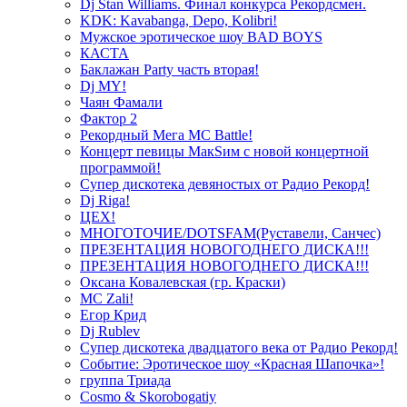
Dj Stan Williams. Финал конкурса Рекордсмен.
KDK: Kavabanga, Depo, Kolibri!
Мужское эротическое шоу BAD BOYS
КАСТА
Баклажан Party часть вторая!
Dj MY!
Чаян Фамали
Фактор 2
Рекордный Мега МС Battle!
Концерт певицы МакSим с новой концертной
программой!
Супер дискотека девяностых от Радио Рекорд!
Dj Riga!
ЦЕХ!
МНОГОТОЧИЕ/DOTSFAM(Руставели, Санчес)
ПРЕЗЕНТАЦИЯ НОВОГОДНЕГО ДИСКА!!!
ПРЕЗЕНТАЦИЯ НОВОГОДНЕГО ДИСКА!!!
Оксана Ковалевская (гр. Краски)
MC Zali!
Егор Крид
Dj Rublev
Супер дискотека двадцатого века от Радио Рекорд!
Событие: Эротическое шоу «Красная Шапочка»!
группа Триада
Cosmo & Skorobogatiy