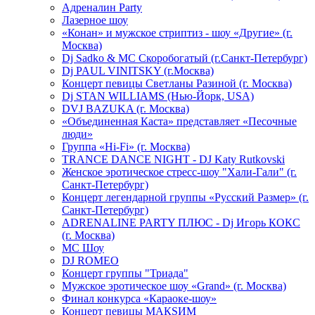
Адреналин Party
Лазерное шоу
«Конан» и мужское стриптиз - шоу «Другие» (г.
Москва)
Dj Sadko & МС Скоробогатый (г.Санкт-Петербург)
Dj PAUL VINITSKY (г.Москва)
Концерт певицы Светланы Разиной (г. Москва)
Dj STAN WILLIAMS (Нью-Йорк, USA)
DVJ BAZUKA (г. Москва)
«Объединенная Каста» представляет «Песочные
люди»
Группа «Hi-Fi» (г. Москва)
TRANCE DANCE NIGHT - DJ Katy Rutkovski
Женское эротическое стресс-шоу "Хали-Гали" (г.
Санкт-Петербург)
Концерт легендарной группы «Русский Размер» (г.
Санкт-Петербург)
ADRENALINE PARTY ПЛЮС - Dj Игорь КОКС
(г. Москва)
MC Шоу
DJ ROMEO
Концерт группы "Триада"
Мужское эротическое шоу «Grand» (г. Москва)
Финал конкурса «Караоке-шоу»
Концерт певицы МАКSИМ