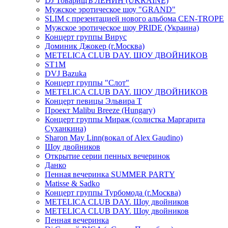
DJ ТоварищЪ ЛЕНИН (UKRAINE)
Мужское эротическое шоу "GRAND"
SLIM с презентацией нового альбома CEN-TROPE
Мужское эротическое шоу PRIDE (Украина)
Концерт группы Вирус
Доминик Джокер (г.Москва)
METELICA CLUB DAY. ШОУ ДВОЙНИКОВ
ST1M
DVJ Bazuka
Концерт группы "Слот"
METELICA CLUB DAY. ШОУ ДВОЙНИКОВ
Концерт певицы Эльвира Т
Проект Malibu Breeze (Hungary)
Концерт группы Мираж (солистка Маргарита
Суханкина)
Sharon May Linn(вокал of Alex Gaudino)
Шоу двойников
Открытие серии пенных вечеринок
Данко
Пенная вечеринка SUMMER PARTY
Matisse & Sadko
Концерт группы Турбомода (г.Москва)
METELICA CLUB DAY. Шоу двойников
METELICA CLUB DAY. Шоу двойников
Пенная вечеринка