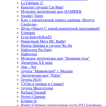
La Fabrique 2!
Концерт группы Car-Man!
Мужское эротическое шоу HAMMER
Swanky Tunes
Krec с презентацией нового альбома «Воздух
Свободы»
Шура (Shura)! С новой концертной программой!
Eximinds
Егор Крид/KReeD!
Рекордный Мега МС Battle!
Ирина Забияка и группа Чи-Ли
Halloween Pre-Party
Halloween
Мужское эротическое шоу "Бешеные псы"
Дискотека ХХ века
Лок - Дог
группа "Маяковский" г. Москва
Эротическое шоу "Pafos"
Группа Hi-Fi
T1One в первые в Самаре!
группа Многоточие
Richard Durand!
Project Glamour
Kristina Si
Project Glamour специальные гости DJ Силуянова