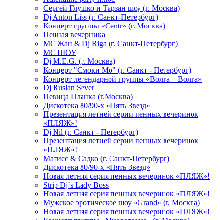
Сергей Глушко и Тарзан шоу (г. Москва)
Dj Anton Liss (г. Санкт-Петербург)
Концерт группы «Centr» (г. Москва)
Пенная вечерника
МС Жан & Dj Riga (г. Санкт-Петербург)
МС ШОУ
Dj M.E.G. (г. Москва)
Концерт "Смоки Мо" (г. Санкт - Петербург)
Концерт легендарной группы «Волга – Волга»
Dj Ruslan Sever
Певица Планка (г.Москва)
Дискотека 80/90-х «Пять Звезд»
Презентация летней серии пенных вечеринок
«ПЛЯЖ»!
Dj Nil (г. Санкт - Петербург)
Презентация летней серии пенных вечеринок
«ПЛЯЖ»!
Матисс & Садко (г. Санкт-Петербург)
Дискотека 80/90-х «Пять Звезд»
Новая летняя серия пенных вечеринок «ПЛЯЖ»!
Strip Dj`s Lady Boss
Новая летняя серия пенных вечеринок «ПЛЯЖ»!
Мужское эротическое шоу «Grand» (г. Москва)
Новая летняя серия пенных вечеринок «ПЛЯЖ»!