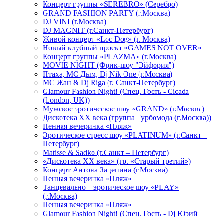
Концерт группы «SEREBRO» (Серебро)
GRAND FASHION PARTY (г.Москва)
DJ VINI (г.Москва)
DJ MAGNIT (г.Санкт-Петербург)
Живой концерт «Loc Dog» (г. Москва)
Новый клубный проект «GAMES NOT OVER»
Концерт группы «PLAZMA» (г.Москва)
MOVIE NIGHT (Фрик-шоу "Эйфория")
Птаха, МС Дым, Dj Nik One (г.Москва)
МС Жан & Dj Riga (г. Санкт-Петербург)
Glamour Fashion Night! (Спец. Гость - Cicada
(London, UK))
Мужское эротическое шоу «GRAND» (г.Москва)
Дискотека XX века (группа Турбомода (г.Москва))
Пенная вечеринка «Пляж»
Эротическое стресс шоу «PLATINUM» (г.Санкт –
Петербург)
Matisse & Sadko (г.Санкт – Петербург)
«Дискотека ХХ века» (гр. «Старый третий»)
Концерт Антона Зацепина (г.Москва)
Пенная вечеринка «Пляж»
Танцевально – эротическое шоу «PLAY»
(г.Москва)
Пенная вечеринка «Пляж»
Glamour Fashion Night! (Спец. Гость - Dj Юрий