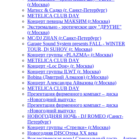
(г.Москва)
Матисс & Садко (г. Санкт-Петербург)
METELICA CLUB DAY
Концерт певицы МАКSИМ (г.Москва)
Экстремально - эротическое шоу "ДРУГИЕ"
(г.Москва)
МС/DJ ZHAN (г.Санкт-Петербург)
Garage Sound System presents FALL - WINTER
TOUR, Dj SUHOV (г. Москва)
Концерт группы «PLAZMA» (г.Москва)
METELICA CLUB DAY
Концерт «Loc Dog» (г. Москва)
Концерт группы ILWT (г. Москва)
Bobina (Дмитрий Алмазов) (г.Москва)
Концерт Александра Айвазова (г.Москва)
METELICA CLUB DAY
Презентация фирменного компакт – диска
«Новогодний выпуск»
Презентация фирменного компакт – диска
«Новогодний выпуск»
НОВОГОДНЯЯ НОЧЬ - DJ ROMEO (Санкт-
Петербург)
Концерт группы «Стрелки» (г.Москва)
Новогодняя DISCOтека ХХ века
Рождественская ночь! Специальный гость – Антон