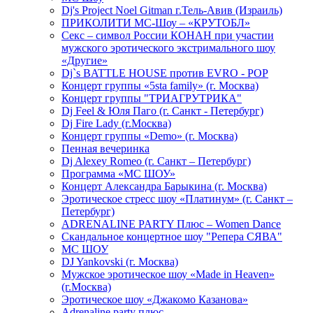
Dj's Project Noel Gitman г.Тель-Авив (Израиль)
ПРИКОЛИТИ МС-Шоу – «КРУТОБЛ»
Секс – символ России КОНАН при участии
мужского эротического экстримального шоу
«Другие»
Dj`s BATTLE HOUSE против EVRO - POP
Концерт группы «5sta family» (г. Москва)
Концерт группы "ТРИАГРУТРИКА"
Dj Feel & Юля Паго (г. Санкт - Петербург)
Dj Fire Lady (г.Москва)
Концерт группы «Demo» (г. Москва)
Пенная вечеринка
Dj Alexey Romeo (г. Санкт – Петербург)
Программа «МС ШОУ»
Концерт Александра Барыкина (г. Москва)
Эротическое стресс шоу «Платинум» (г. Санкт –
Петербург)
ADRENALINE PARTY Плюс – Women Dance
Скандальное концертное шоу "Репера СЯВА"
МС ШОУ
DJ Yankovski (г. Москва)
Мужское эротическое шоу «Made in Heaven»
(г.Москва)
Эротическое шоу «Джакомо Казанова»
Adrenaline party плюс