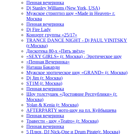
Пенная вечеринка
Dj Stanley Williams (New York, USA)
Мужское стриптиз шоу «Made in Heaven» г.
Москва
Пенная вечеринка
Dj Fire Lady
Концерт группы «25/17»
TRANCE DANCE NIGHT - Dj PAUL VINITSKY
(г.Москва)
Дискотека 80-х «Пять звёзд»
«SEXY GIRLS» (г. Москва) - Эротическое шоу
«Пенная Вечеринка»
Hаташа Бакарди
Мужское эротическое шоу «GRAND» (г. Москва)
Dj Jim (г. Москва)
ST1M (г. Москва)
Пенная вечеринка
Шоу толстушек «Достояние Республики» (г.
Москва)
Yolan & Kenia (г. Москва)
AFTERPARTY мото-шоу на пл. Куйбышева
Пенная вечеринка
Травести - шоу «Teatro» (г. Москва)
Пенная вечеринка
5 Плюх, DJ Nick-One и Drum Pirate(г. Москва)