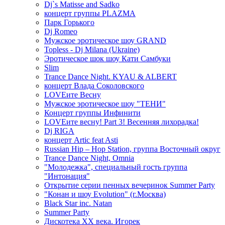
Dj`s Matisse and Sadko
концерт группы PLAZMA
Парк Горького
Dj Romeo
Мужское эротическое шоу GRAND
Topless - Dj Milana (Ukraine)
Эротическое шок шоу Кати Самбуки
Slim
Trance Dance Night. KYAU & ALBERT
концерт Влада Соколовского
LOVEите Весну
Мужское эротическое шоу "ТЕНИ"
Концерт группы Инфинити
LOVEите весну! Part 3! Весенняя лихорадка!
Dj RIGA
концерт Artic feat Asti
Russian Hip – Hop Station, группа Восточный округ
Trance Dance Night, Omnia
"Молодежка", специальный гость группа
"Интонация"
Открытие серии пенных вечеринок Summer Party
"Конан и шоу Evolution" (г.Москва)
Black Star inc. Natan
Summer Party
Дискотека ХХ века. Игорек