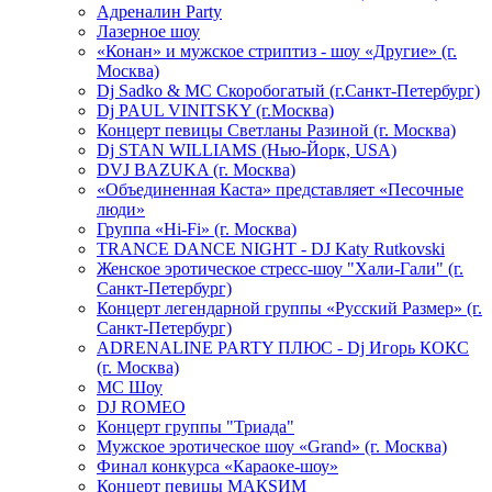
Адреналин Party
Лазерное шоу
«Конан» и мужское стриптиз - шоу «Другие» (г.
Москва)
Dj Sadko & МС Скоробогатый (г.Санкт-Петербург)
Dj PAUL VINITSKY (г.Москва)
Концерт певицы Светланы Разиной (г. Москва)
Dj STAN WILLIAMS (Нью-Йорк, USA)
DVJ BAZUKA (г. Москва)
«Объединенная Каста» представляет «Песочные
люди»
Группа «Hi-Fi» (г. Москва)
TRANCE DANCE NIGHT - DJ Katy Rutkovski
Женское эротическое стресс-шоу "Хали-Гали" (г.
Санкт-Петербург)
Концерт легендарной группы «Русский Размер» (г.
Санкт-Петербург)
ADRENALINE PARTY ПЛЮС - Dj Игорь КОКС
(г. Москва)
MC Шоу
DJ ROMEO
Концерт группы "Триада"
Мужское эротическое шоу «Grand» (г. Москва)
Финал конкурса «Караоке-шоу»
Концерт певицы МАКSИМ