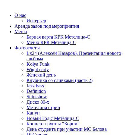
О нас
Интерьер
Аренда залов под мероприятия
Меню
Барная карта КРК Метелица-С
Меню КРК Метелица-С
Фотоотчеты
Lx24 (Алексей Назаров). Презентация нового
альбома
Kolya Funk
Wight party
Женский день
Клубника со сливками (часть 2)
Jazz bass
Definition
Strip show
Диско 80-х
Метелица стрип
Канун
Новый Год с Метелица-С
Концерт группы "Корни"
День студента при участии МС Белова
Dj Groove