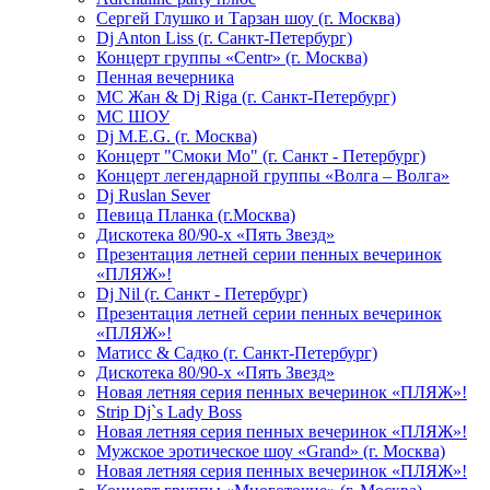
Сергей Глушко и Тарзан шоу (г. Москва)
Dj Anton Liss (г. Санкт-Петербург)
Концерт группы «Centr» (г. Москва)
Пенная вечерника
МС Жан & Dj Riga (г. Санкт-Петербург)
МС ШОУ
Dj M.E.G. (г. Москва)
Концерт "Смоки Мо" (г. Санкт - Петербург)
Концерт легендарной группы «Волга – Волга»
Dj Ruslan Sever
Певица Планка (г.Москва)
Дискотека 80/90-х «Пять Звезд»
Презентация летней серии пенных вечеринок
«ПЛЯЖ»!
Dj Nil (г. Санкт - Петербург)
Презентация летней серии пенных вечеринок
«ПЛЯЖ»!
Матисс & Садко (г. Санкт-Петербург)
Дискотека 80/90-х «Пять Звезд»
Новая летняя серия пенных вечеринок «ПЛЯЖ»!
Strip Dj`s Lady Boss
Новая летняя серия пенных вечеринок «ПЛЯЖ»!
Мужское эротическое шоу «Grand» (г. Москва)
Новая летняя серия пенных вечеринок «ПЛЯЖ»!