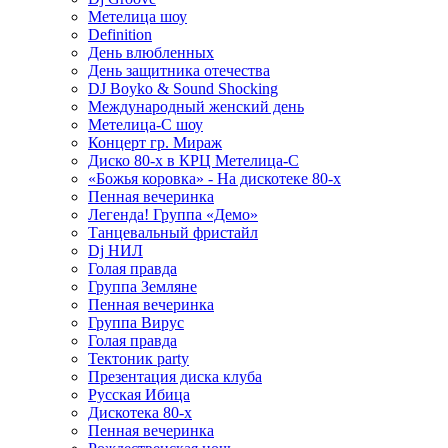
Метелица шоу
Definition
День влюбленных
День защитника отечества
DJ Boyko & Sound Shocking
Международный женский день
Метелица-С шоу
Концерт гр. Мираж
Диско 80-х в КРЦ Метелица-С
«Божья коровка» - На дискотеке 80-х
Пенная вечеринка
Легенда! Группа «Демо»
Танцевальный фристайл
Dj НИЛ
Голая правда
Группа Земляне
Пенная вечеринка
Группа Вирус
Голая правда
Тектоник party
Презентация диска клуба
Русская Ибица
Дискотека 80-х
Пенная вечеринка