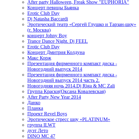
After party Halloween, Freak Show "EUPHORIA"
Концерт певицы Бьянка
Erotic Club Day
Dj Natasha Baccardi
Эротический театр «Сергей Глушко и Тарзан-шоу»
(г. Москва)
концерт Johny Boy
Trance Dance Night. Dj FEEL
Erotic Club Day
Концерт Дмитрия Колдуна
Макс Корж
Презентация фирменного компакт диска -
Новогодний выпуск 2014
Презентация фирменного компакт диска -
Новогодний выпуск 2014 часть 2.
Новогодняя ночь 2014.Dj Riga & MC Zali
Группа Краски(Оксана Ковалевская)
After Party New Year 2014
Данко
Планка
Проект Revel Boys
Эротическое стресс шоу «PLATINUM»
группа ILWT
дуэт Лето
DINO MC 47