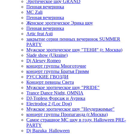
Эротическое шоу GRAND
Пенная вечеринка
MC Zali
Пенная вечеринка
Женское эротическое Эрика шоу
Пенная вечеринка
Artic feat Asti
закрытие серии пенных вечеринок SUMMER
PARTY
Мужское эротическое шоу "ТЕНИ" (г. Москва)
Slade show (Ukraine)
Dj Alexey Romeo
концерт группы Многоточие
концерт группы Братья Гримм
РУССКИЕ ГВОЗДИ
Концерт певицы Света
Мужское эротическое шоу "PRIDE"
Trance Dance Night, OMNIA
DJ-Topless Форсаж и Аурика
Electrodog 2 (Loc Dog)
Мужское эротическое шоу "Неудержимые"
концерт группы Пропаганда (г.Москва)
Самое страшное МС шоу в году. Halloween PRE-
PARTY
Dj Bazuka_Halloween