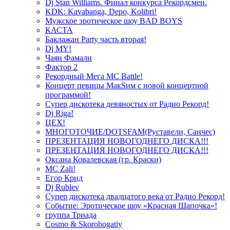
Dj Stan Williams. Финал конкурса Рекордсмен.
KDK: Kavabanga, Depo, Kolibri!
Мужское эротическое шоу BAD BOYS
КАСТА
Баклажан Party часть вторая!
Dj MY!
Чаян Фамали
Фактор 2
Рекордный Мега МС Battle!
Концерт певицы МакSим с новой концертной
программой!
Супер дискотека девяностых от Радио Рекорд!
Dj Riga!
ЦЕХ!
МНОГОТОЧИЕ/DOTSFAM(Руставели, Санчес)
ПРЕЗЕНТАЦИЯ НОВОГОДНЕГО ДИСКА!!!
ПРЕЗЕНТАЦИЯ НОВОГОДНЕГО ДИСКА!!!
Оксана Ковалевская (гр. Краски)
MC Zali!
Егор Крид
Dj Rublev
Супер дискотека двадцатого века от Радио Рекорд!
Событие: Эротическое шоу «Красная Шапочка»!
группа Триада
Cosmo & Skorobogatiy