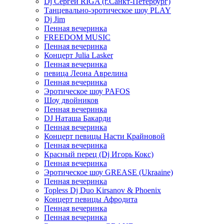
Dj Сергей RIGA (г.Санкт-Петербург)
Танцевально-эротическое шоу PLAY
Dj Jim
Пенная вечеринка
FREEDOM MUSIC
Пенная вечеринка
Концерт Julia Lasker
Пенная вечеринка
певица Леона Аврелина
Пенная вечеринка
Эротическое шоу PAFOS
Шоу двойников
Пенная вечеринка
DJ Наташа Бакарди
Пенная вечеринка
Концерт певицы Насти Крайновой
Пенная вечеринка
Красный перец (Dj Игорь Кокс)
Пенная вечеринка
Эротическое шоу GREASE (Ukraaine)
Пенная вечеринка
Topless Dj Duo Kirsanov & Phoenix
Концерт певицы Афродита
Пенная вечеринка
Пенная вечеринка