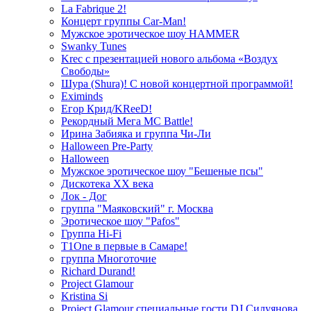
La Fabrique 2!
Концерт группы Car-Man!
Мужское эротическое шоу HAMMER
Swanky Tunes
Krec с презентацией нового альбома «Воздух
Свободы»
Шура (Shura)! С новой концертной программой!
Eximinds
Егор Крид/KReeD!
Рекордный Мега МС Battle!
Ирина Забияка и группа Чи-Ли
Halloween Pre-Party
Halloween
Мужское эротическое шоу "Бешеные псы"
Дискотека ХХ века
Лок - Дог
группа "Маяковский" г. Москва
Эротическое шоу "Pafos"
Группа Hi-Fi
T1One в первые в Самаре!
группа Многоточие
Richard Durand!
Project Glamour
Kristina Si
Project Glamour специальные гости DJ Силуянова