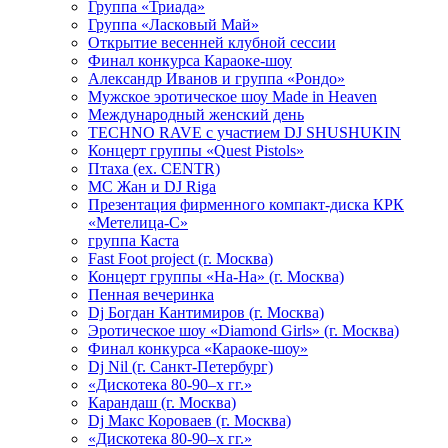
Группа «Триада»
Группа «Ласковый Май»
Открытие весенней клубной сессии
Финал конкурса Караоке-шоу
Александр Иванов и группа «Рондо»
Мужское эротическое шоу Made in Heaven
Международный женский день
TECHNO RAVE с участием DJ SHUSHUKIN
Концерт группы «Quest Pistols»
Птаха (ex. CENTR)
МС Жан и DJ Riga
Презентация фирменного компакт-диска КРК
«Метелица-С»
группа Каста
Fast Foot project (г. Москва)
Концерт группы «На-На» (г. Москва)
Пенная вечеринка
Dj Богдан Кантимиров (г. Москва)
Эротическое шоу «Diamond Girls» (г. Москва)
Финал конкурса «Караоке-шоу»
Dj Nil (г. Санкт-Петербург)
«Дискотека 80-90–х гг.»
Карандаш (г. Москва)
Dj Макс Короваев (г. Москва)
«Дискотека 80-90–х гг.»