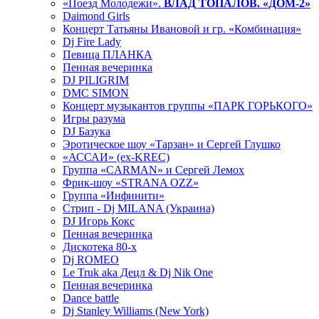
«Поезд Молодежи».
ВЛАД ТОПАЛОВ. «ДОМ-2»
Daimond Girls
Концерт Татьяны Ивановой и гр. «Комбинация»
Dj Fire Lady
Певица ПЛАНКА
Пенная вечеринка
DJ PILIGRIM
DMC SIMON
Концерт музыкантов группы «ПАРК ГОРЬКОГО»
Игры разума
DJ Базука
Эротическое шоу «Тарзан» и Сергей Глушко
«АССАИ» (ex-KREC)
Группа «CARMAN» и Сергей Лемох
Фрик-шоу «STRANA OZZ»
Группа «Инфинити»
Стрип - Dj MILANA (Украина)
DJ Игорь Кокс
Пенная вечеринка
Дискотека 80-х
Dj ROMEO
Le Truk aka Децл & Dj Nik One
Пенная вечеринка
Dance battle
Dj Stanley Williams (New York)