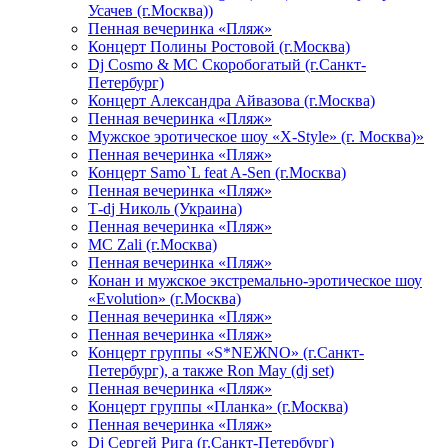
Усачев (г.Москва))
Пенная вечеринка «Пляж»
Концерт Полины Ростовой (г.Москва)
Dj Cosmo & МС Скоробогатый (г.Санкт-
Петербург)
Концерт Александра Айвазова (г.Москва)
Пенная вечеринка «Пляж»
Мужское эротическое шоу «X-Style» (г. Москва)»
Пенная вечеринка «Пляж»
Концерт Samo`L feat A-Sen (г.Москва)
Пенная вечеринка «Пляж»
Т-dj Николь (Украина)
Пенная вечеринка «Пляж»
МС Zali (г.Москва)
Пенная вечеринка «Пляж»
Конан и мужское экстремально-эротическое шоу
«Evolution» (г.Москва)
Пенная вечеринка «Пляж»
Пенная вечеринка «Пляж»
Концерт группы «S*NEЖNO» (г.Санкт-
Петербург), а также Ron May (dj set)
Пенная вечеринка «Пляж»
Концерт группы «Планка» (г.Москва)
Пенная вечеринка «Пляж»
Dj Сергей Рига (г.Санкт-Петербург)