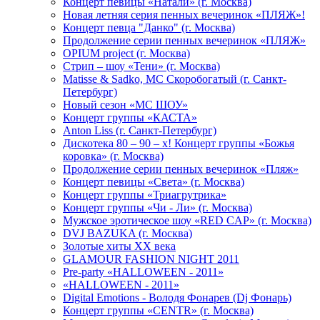
Концерт певицы «Натали» (г. Москва)
Новая летняя серия пенных вечеринок «ПЛЯЖ»!
Концерт певца "Данко" (г. Москва)
Продолжение серии пенных вечеринок «ПЛЯЖ»
OPIUM project (г. Москва)
Стрип – шоу «Тени» (г. Москва)
Matissе & Sadko, MC Скоробогатый (г. Санкт-
Петербург)
Новый сезон «МС ШОУ»
Концерт группы «КАСТА»
Anton Liss (г. Санкт-Петербург)
Дискотека 80 – 90 – х! Концерт группы «Божья
коровка» (г. Москва)
Продолжение серии пенных вечеринок «Пляж»
Концерт певицы «Света» (г. Москва)
Концерт группы «Триагрутрика»
Концерт группы «Чи - Ли» (г. Москва)
Мужское эротическое шоу «RED CAP» (г. Москва)
DVJ BAZUKA (г. Москва)
Золотые хиты XX века
GLAMOUR FASHION NIGHT 2011
Pre-party «HALLOWEEN - 2011»
«HALLOWEEN - 2011»
Digital Emotions - Володя Фонарев (Dj Фонарь)
Концерт группы «CENTR» (г. Москва)