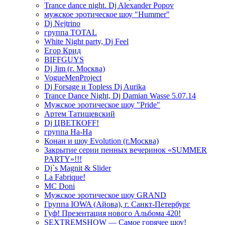
Trance dance night. Dj Alexander Popov
мужское эротическое шоу "Hummer"
Dj Nejtrino
группа TOTAL
White Night party, Dj Feel
Егор Крид
BIFFGUYS
Dj Jim (г. Москва)
VogueMenProject
Dj Forsage и Topless Dj Aurika
Trance Dance Night, Dj Damian Wasse 5.07.14
Мужское эротическое шоу "Pride"
Артем Татищевский
Dj ЦВЕТКOFF!
группа На-На
Конан и шоу Evolution (г.Москва)
Закрытие серии пенных вечеринок «SUMMER
PARTY»!!!
Dj`s Magnit & Slider
La Fabrique!
MC Doni
Мужское эротическое шоу GRAND
Группа IOWA (Айова), г. Санкт-Петербург
Гуф! Презентация нового Альбома 420!
SEXTREMSHOW — Самое горячее шоу!