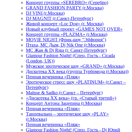
Концерт группы «SEREBRO» (Серебро)
GRAND FASHION PARTY (г.Москва)
DJ VINI (г.Москва)
DJ MAGNIT (г.Санкт-Петербург)
Живой концерт «Loc Dog» (г. Москва)
Новый клубный проект «GAMES NOT OVER»
Концерт группы «PLAZMA» (г.Москва)
MOVIE NIGHT (Фрик-шоу "Эйфория")
Птаха, МС Дым, Dj Nik One (г.Москва)
МС Жан & Dj Riga (г. Санкт-Петербург)
Glamour Fashion Night! (Спец. Гость - Cicada
(London, UK))
Мужское эротическое шоу «GRAND» (г.Москва)
Дискотека XX века (группа Турбомода (г.Москва))
Пенная вечеринка «Пляж»
Эротическое стресс шоу «PLATINUM» (г.Санкт –
Петербург)
Matisse & Sadko (г.Санкт – Петербург)
«Дискотека ХХ века» (гр. «Старый третий»)
Концерт Антона Зацепина (г.Москва)
Пенная вечеринка «Пляж»
Танцевально – эротическое шоу «PLAY»
(г.Москва)
Пенная вечеринка «Пляж»
Glamour Fashion Night! (Спец. Гость - Dj Юрий