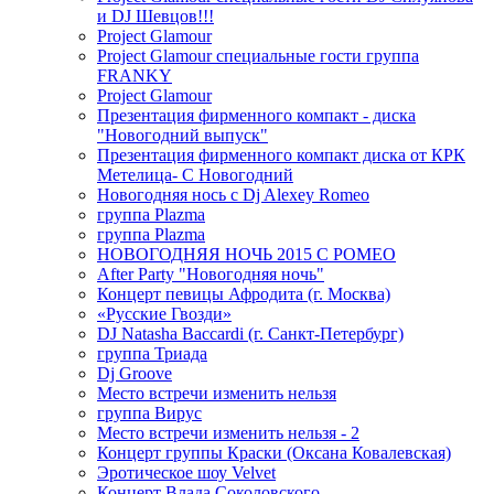
и DJ Шевцов!!!
Project Glamour
Project Glamour специальные гости группа
FRANKY
Project Glamour
Презентация фирменного компакт - диска
"Новогодний выпуск"
Презентация фирменного компакт диска от КРК
Метелица- С Новогодний
Новогодняя нось с Dj Alexey Romeo
группа Plazma
группа Plazma
НОВОГОДНЯЯ НОЧЬ 2015 C РОМЕО
After Party "Новогодняя ночь"
Концерт певицы Афродита (г. Москва)
«Русские Гвозди»
DJ Natasha Baccardi (г. Санкт-Петербург)
группа Триада
Dj Groove
Место встречи изменить нельзя
группа Вирус
Место встречи изменить нельзя - 2
Концерт группы Краски (Оксана Ковалевская)
Эротическое шоу Velvet
Концерт Влада Соколовского