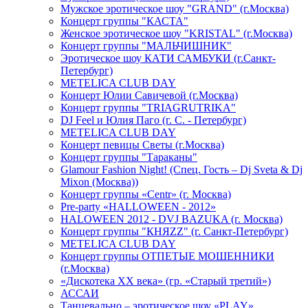
Мужское эротическое шоу "GRAND" (г.Москва)
Концерт группы "КАСТА"
Женское эротическое шоу "KRISTAL" (г.Москва)
Концерт группы "МАЛЬЧИШНИК"
Эротическое шоу КАТИ САМБУКИ (г.Санкт-
Петербург)
METELICA CLUB DAY
Концерт Юлии Савичевой (г.Москва)
Концерт группы "TRIAGRUTRIKA"
DJ Feel и Юлия Паго (г. С. - Петербург)
METELICA CLUB DAY
Концерт певицы Светы (г.Москва)
Концерт группы "Тараканы"
Glamour Fashion Night! (Спец. Гость – Dj Sveta & Dj
Mixon (Москва))
Концерт группы «Centr» (г. Москва)
Pre-party «HALLOWEEN - 2012»
HALOWEEN 2012 - DVJ BAZUKA (г. Москва)
Концерт группы "КНЯZZ" (г. Санкт-Петербург)
METELICA CLUB DAY
Концерт группы ОТПЕТЫЕ МОШЕННИКИ
(г.Москва)
«Дискотека ХХ века» (гр. «Старый третий»)
АССАИ
Танцевально – эротическое шоу «PLAY»