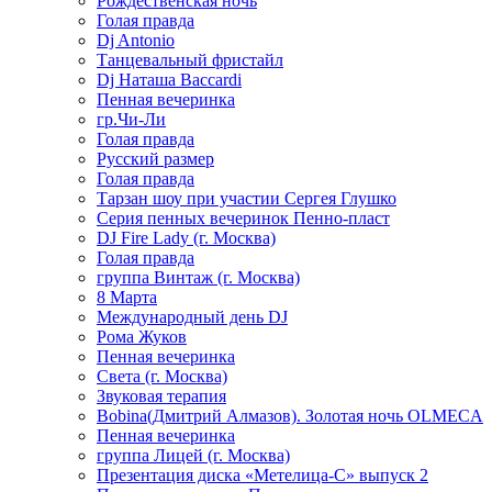
Рождественская ночь
Голая правда
Dj Antonio
Танцевальный фристайл
Dj Наташа Baccardi
Пенная вечеринка
гр.Чи-Ли
Голая правда
Русский размер
Голая правда
Тарзан шоу при участии Сергея Глушко
Серия пенных вечеринок Пенно-пласт
DJ Fire Lady (г. Москва)
Голая правда
группа Винтаж (г. Москва)
8 Марта
Международный день DJ
Рома Жуков
Пенная вечеринка
Света (г. Москва)
Звуковая терапия
Bobina(Дмитрий Алмазов). Золотая ночь OLMECA
Пенная вечеринка
группа Лицей (г. Москва)
Презентация диска «Метелица-С» выпуск 2