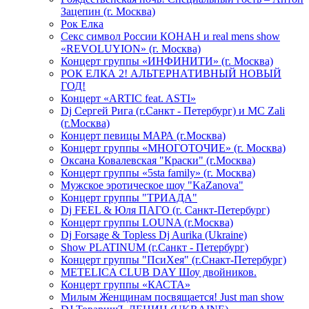
Зацепин (г. Москва)
Рок Елка
Секс символ России КОНАН и real mens show
«REVOLUYION» (г. Москва)
Концерт группы «ИНФИНИТИ» (г. Москва)
РОК ЕЛКА 2! АЛЬТЕРНАТИВНЫЙ НОВЫЙ
ГОД!
Концерт «ARTIC feat. ASTI»
Dj Сергей Рига (г.Санкт - Петербург) и MC Zali
(г.Москва)
Концерт певицы МАРА (г.Москва)
Концерт группы «МНОГОТОЧИЕ» (г. Москва)
Оксана Ковалевская "Краски" (г.Москва)
Концерт группы «5sta family» (г. Москва)
Мужское эротическое шоу "KaZanova"
Концерт группы "ТРИАДА"
Dj FEEL & Юля ПАГО (г. Санкт-Петербург)
Концерт группы LOUNA (г.Москва)
Dj Forsage & Topless Dj Aurika (Ukraine)
Show PLATINUM (г.Санкт - Петербург)
Концерт группы "ПсиХея" (г.Снакт-Петербург)
METELICA CLUB DAY Шоу двойников.
Концерт группы «КАСТА»
Милым Женщинам посвящается! Just man show