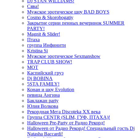
DJ STAN WILLIAMS!
Сява!
Мужское эротическое шоу BAD BOYS
Cosmo & Skorobogatiy
Закрытие серии пенных вечеринок SUMMER
PARTY!
Magnit & Slider!
Птаха
группа Инфинити
Kristina Si
Мужское эротическое Sexmanshow
TRAP CLUB SHOW!
МОТ
Каспийский груз
Dj BOBINA
5STA FAMILY!
Конан и шоу Evolution
певица Ангина
Баклажан party
Юлия Волкова
Рекордная Мега Discoteka XX века
Группа CENTR (SLIM, ГУФ, ПТАХА)!
Halloween Pre-Party от Радио Рекорд!
Halloween от Радио Рекорд! Специальный гость Dj
Natasha Baccardi!