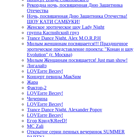
Рекордна ночь, посвященная Дню Защитника
Отечества
Ночь, посвященная Дню Защитника Отечества!
ШОУ КАТИ САМБУКИ!
Женское эротическое шоу Lady Night
группа Каспийский груз
Trance Dance Night. Alex M.O.R.P.H
Милым женщинам посвящается!!! Праздничное
эротическое представление проекта: "Конан и шоу
Evolution" (г. Москва)
Милым Женщинам посвящается! Just man show!
Лигалайз
LOVEите Весну!
Концерт певицы МакSим
Жара
Фактор-2
LOVEите Весну!
Чичерина
LOVEите Весну!
Trance Dance Night. Alexander Popov
LOVEите Весну!
Егор Крид/KReeD!
MC Zali
Открытие серии пенных вечеринок SUMMER