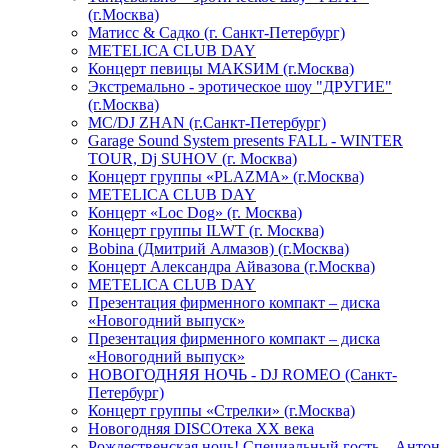
(г.Москва)
Матисс & Садко (г. Санкт-Петербург)
METELICA CLUB DAY
Концерт певицы МАКSИМ (г.Москва)
Экстремально - эротическое шоу "ДРУГИЕ"
(г.Москва)
МС/DJ ZHAN (г.Санкт-Петербург)
Garage Sound System presents FALL - WINTER
TOUR, Dj SUHOV (г. Москва)
Концерт группы «PLAZMA» (г.Москва)
METELICA CLUB DAY
Концерт «Loc Dog» (г. Москва)
Концерт группы ILWT (г. Москва)
Bobina (Дмитрий Алмазов) (г.Москва)
Концерт Александра Айвазова (г.Москва)
METELICA CLUB DAY
Презентация фирменного компакт – диска
«Новогодний выпуск»
Презентация фирменного компакт – диска
«Новогодний выпуск»
НОВОГОДНЯЯ НОЧЬ - DJ ROMEO (Санкт-
Петербург)
Концерт группы «Стрелки» (г.Москва)
Новогодняя DISCOтека ХХ века
Рождественская ночь! Специальный гость – Антон