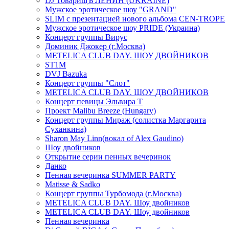
DJ ТоварищЪ ЛЕНИН (UKRAINE)
Мужское эротическое шоу "GRAND"
SLIM с презентацией нового альбома CEN-TROPE
Мужское эротическое шоу PRIDE (Украина)
Концерт группы Вирус
Доминик Джокер (г.Москва)
METELICA CLUB DAY. ШОУ ДВОЙНИКОВ
ST1M
DVJ Bazuka
Концерт группы "Слот"
METELICA CLUB DAY. ШОУ ДВОЙНИКОВ
Концерт певицы Эльвира Т
Проект Malibu Breeze (Hungary)
Концерт группы Мираж (солистка Маргарита
Суханкина)
Sharon May Linn(вокал of Alex Gaudino)
Шоу двойников
Открытие серии пенных вечеринок
Данко
Пенная вечеринка SUMMER PARTY
Matisse & Sadko
Концерт группы Турбомода (г.Москва)
METELICA CLUB DAY. Шоу двойников
METELICA CLUB DAY. Шоу двойников
Пенная вечеринка