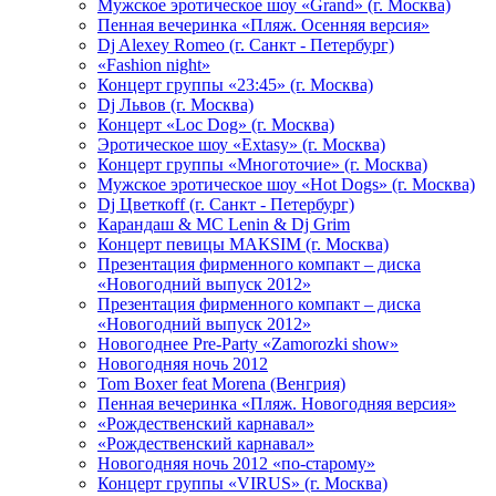
Мужское эротическое шоу «Grand» (г. Москва)
Пенная вечеринка «Пляж. Осенняя версия»
Dj Alexey Romeo (г. Санкт - Петербург)
«Fashion night»
Концерт группы «23:45» (г. Москва)
Dj Львов (г. Москва)
Концерт «Loc Dog» (г. Москва)
Эротическое шоу «Extasy» (г. Москва)
Концерт группы «Многоточие» (г. Москва)
Мужское эротическое шоу «Hot Dogs» (г. Москва)
Dj Цветкоff (г. Санкт - Петербург)
Карандаш & МС Lenin & Dj Grim
Концерт певицы МАКSIМ (г. Москва)
Презентация фирменного компакт – диска
«Новогодний выпуск 2012»
Презентация фирменного компакт – диска
«Новогодний выпуск 2012»
Новогоднее Pre-Party «Zamorozki show»
Новогодняя ночь 2012
Tom Boxer feat Morena (Венгрия)
Пенная вечеринка «Пляж. Новогодняя версия»
«Рождественский карнавал»
«Рождественский карнавал»
Новогодняя ночь 2012 «по-старому»
Концерт группы «VIRUS» (г. Москва)