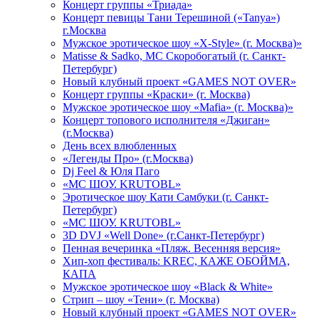
Концерт группы «Триада»
Концерт певицы Тани Терешиной («Tanya»)
г.Москва
Мужское эротическое шоу «X-Style» (г. Москва)»
Matissе & Sadko, MC Скоробогатый (г. Санкт-
Петербург)
Новый клубный проект «GAMES NOT OVER»
Концерт группы «Краски» (г. Москва)
Мужское эротическое шоу «Mafia» (г. Москва)»
Концерт топового исполнителя «Джиган»
(г.Москва)
День всех влюбленных
«Легенды Про» (г.Москва)
Dj Feel & Юля Паго
«МС ШОУ. KRUTOBL»
Эротическое шоу Кати Самбуки (г. Санкт-
Петербург)
«МС ШОУ. KRUTOBL»
3D DVJ «Well Done» (г.Санкт-Петербург)
Пенная вечеринка «Пляж. Весенняя версия»
Хип-хоп фестиваль: KREC, КАЖЕ ОБОЙМА,
КАПА
Мужское эротическое шоу «Black & White»
Стрип – шоу «Тени» (г. Москва)
Новый клубный проект «GAMES NOT OVER»