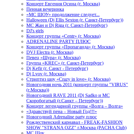
Концерт Евгения Осина (г. Москва)
Пенная вечеринка
«МС ШОУ» продолжение следует...
Halloween (Dj Ellis Sexton (г. Санкт-Петербург))
МС Жан и Dj Riga (г. Санкт-Петербург)
DJ's girls
Концерт группы «Centr» (г. Москва)
ADRENALINE PARTY ПЛЮС
Концерт группы «Пропаганда» (г. Москва)
DVJ Electra (г. Москва)
Певец «Шура» (г. Москва)
Группа «KREC» (г. Санкт-Петербург)
Dj Kefir (г. Санкт - Петербург)
Dj Lvov (г. Москва)
Стриптиз шоу «Crazy in love» (г. Москва)
Новогодняя ночь 2011 (концерт группы "VIRUS"
(г.Москва))
Новогодний RAVE 2011 (Dj Sadko и MC
Скоробогатый (г.Санкт – Петербург))
Концерт легендарной группы «Волга – Волга»
«Здравствуй пена – Новый Год!!!»
Новогодний Adrenaline party плюс
Рождественский карнавал - FREAK-FASHION
SHOW "STRANA OZZ" г.Москва (PACHA Club)
MC Шоу