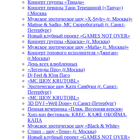
Концерт группы «Триада»
Концерт певицы Тани Терешиной («Tanya»)
г.Москва
Мужское эротическое шоу «X-Style» (г. Москва)»
Matissе & Sadko, MC Скоробогатый (г. Санкт-
Петербург)
Новый клубный проект «GAMES NOT OVER»
Концерт группы «Краски» (г. Москва)
Мужское эротическое шоу «Mafia» (г. Москва)»
Концерт топового исполнителя «Джиган»
(г.Москва)
День всех влюбленных
«Легенды Про» (г.Москва)
Dj Feel & Юля Паго
«МС ШОУ. KRUTOBL»
Эротическое шоу Кати Самбуки (г. Санкт-
Петербург)
«МС ШОУ. KRUTOBL»
3D DVJ «Well Done» (г.Санкт-Петербург)
Пенная вечеринка «Пляж. Весенняя версия»
Хип-хоп фестиваль: KREC, КАЖЕ ОБОЙМА,
КАПА
Мужское эротическое шоу «Black & White»
Стрип – шоу «Тени» (г. Москва)
Новый клубный проект «GAMES NOT OVER»