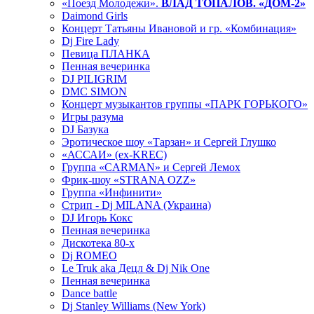
«Поезд Молодежи».
ВЛАД ТОПАЛОВ. «ДОМ-2»
Daimond Girls
Концерт Татьяны Ивановой и гр. «Комбинация»
Dj Fire Lady
Певица ПЛАНКА
Пенная вечеринка
DJ PILIGRIM
DMC SIMON
Концерт музыкантов группы «ПАРК ГОРЬКОГО»
Игры разума
DJ Базука
Эротическое шоу «Тарзан» и Сергей Глушко
«АССАИ» (ex-KREC)
Группа «CARMAN» и Сергей Лемох
Фрик-шоу «STRANA OZZ»
Группа «Инфинити»
Стрип - Dj MILANA (Украина)
DJ Игорь Кокс
Пенная вечеринка
Дискотека 80-х
Dj ROMEO
Le Truk aka Децл & Dj Nik One
Пенная вечеринка
Dance battle
Dj Stanley Williams (New York)