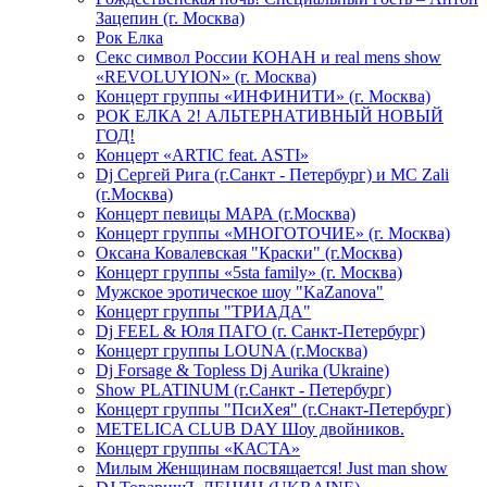
Зацепин (г. Москва)
Рок Елка
Секс символ России КОНАН и real mens show
«REVOLUYION» (г. Москва)
Концерт группы «ИНФИНИТИ» (г. Москва)
РОК ЕЛКА 2! АЛЬТЕРНАТИВНЫЙ НОВЫЙ
ГОД!
Концерт «ARTIC feat. ASTI»
Dj Сергей Рига (г.Санкт - Петербург) и MC Zali
(г.Москва)
Концерт певицы МАРА (г.Москва)
Концерт группы «МНОГОТОЧИЕ» (г. Москва)
Оксана Ковалевская "Краски" (г.Москва)
Концерт группы «5sta family» (г. Москва)
Мужское эротическое шоу "KaZanova"
Концерт группы "ТРИАДА"
Dj FEEL & Юля ПАГО (г. Санкт-Петербург)
Концерт группы LOUNA (г.Москва)
Dj Forsage & Topless Dj Aurika (Ukraine)
Show PLATINUM (г.Санкт - Петербург)
Концерт группы "ПсиХея" (г.Снакт-Петербург)
METELICA CLUB DAY Шоу двойников.
Концерт группы «КАСТА»
Милым Женщинам посвящается! Just man show