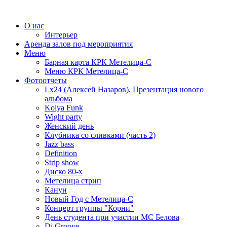
О нас
Интерьер
Аренда залов под мероприятия
Меню
Барная карта КРК Метелица-С
Меню КРК Метелица-С
Фотоотчеты
Lx24 (Алексей Назаров). Презентация нового
альбома
Kolya Funk
Wight party
Женский день
Клубника со сливками (часть 2)
Jazz bass
Definition
Strip show
Диско 80-х
Метелица стрип
Канун
Новый Год с Метелица-С
Концерт группы "Корни"
День студента при участии МС Белова
Dj Groove