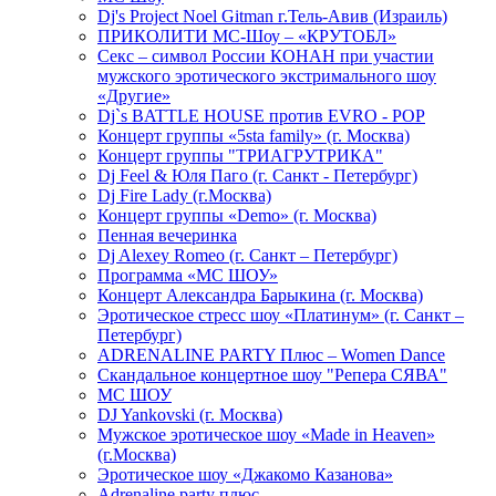
Dj's Project Noel Gitman г.Тель-Авив (Израиль)
ПРИКОЛИТИ МС-Шоу – «КРУТОБЛ»
Секс – символ России КОНАН при участии
мужского эротического экстримального шоу
«Другие»
Dj`s BATTLE HOUSE против EVRO - POP
Концерт группы «5sta family» (г. Москва)
Концерт группы "ТРИАГРУТРИКА"
Dj Feel & Юля Паго (г. Санкт - Петербург)
Dj Fire Lady (г.Москва)
Концерт группы «Demo» (г. Москва)
Пенная вечеринка
Dj Alexey Romeo (г. Санкт – Петербург)
Программа «МС ШОУ»
Концерт Александра Барыкина (г. Москва)
Эротическое стресс шоу «Платинум» (г. Санкт –
Петербург)
ADRENALINE PARTY Плюс – Women Dance
Скандальное концертное шоу "Репера СЯВА"
МС ШОУ
DJ Yankovski (г. Москва)
Мужское эротическое шоу «Made in Heaven»
(г.Москва)
Эротическое шоу «Джакомо Казанова»
Adrenaline party плюс