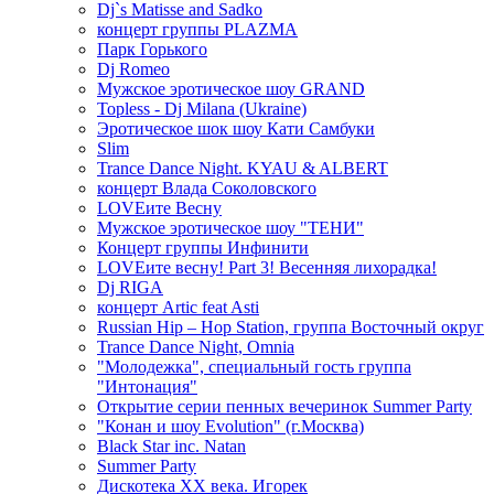
Dj`s Matisse and Sadko
концерт группы PLAZMA
Парк Горького
Dj Romeo
Мужское эротическое шоу GRAND
Topless - Dj Milana (Ukraine)
Эротическое шок шоу Кати Самбуки
Slim
Trance Dance Night. KYAU & ALBERT
концерт Влада Соколовского
LOVEите Весну
Мужское эротическое шоу "ТЕНИ"
Концерт группы Инфинити
LOVEите весну! Part 3! Весенняя лихорадка!
Dj RIGA
концерт Artic feat Asti
Russian Hip – Hop Station, группа Восточный округ
Trance Dance Night, Omnia
"Молодежка", специальный гость группа
"Интонация"
Открытие серии пенных вечеринок Summer Party
"Конан и шоу Evolution" (г.Москва)
Black Star inc. Natan
Summer Party
Дискотека ХХ века. Игорек