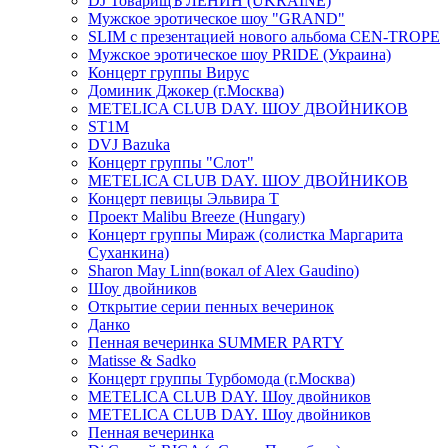
DJ ТоварищЪ ЛЕНИН (UKRAINE)
Мужское эротическое шоу "GRAND"
SLIM с презентацией нового альбома CEN-TROPE
Мужское эротическое шоу PRIDE (Украина)
Концерт группы Вирус
Доминик Джокер (г.Москва)
METELICA CLUB DAY. ШОУ ДВОЙНИКОВ
ST1M
DVJ Bazuka
Концерт группы "Слот"
METELICA CLUB DAY. ШОУ ДВОЙНИКОВ
Концерт певицы Эльвира Т
Проект Malibu Breeze (Hungary)
Концерт группы Мираж (солистка Маргарита
Суханкина)
Sharon May Linn(вокал of Alex Gaudino)
Шоу двойников
Открытие серии пенных вечеринок
Данко
Пенная вечеринка SUMMER PARTY
Matisse & Sadko
Концерт группы Турбомода (г.Москва)
METELICA CLUB DAY. Шоу двойников
METELICA CLUB DAY. Шоу двойников
Пенная вечеринка