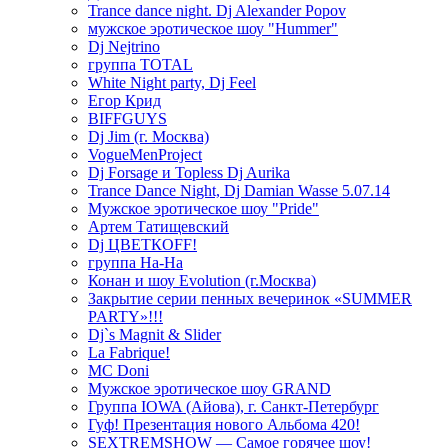
Trance dance night. Dj Alexander Popov
мужское эротическое шоу "Hummer"
Dj Nejtrino
группа TOTAL
White Night party, Dj Feel
Егор Крид
BIFFGUYS
Dj Jim (г. Москва)
VogueMenProject
Dj Forsage и Topless Dj Aurika
Trance Dance Night, Dj Damian Wasse 5.07.14
Мужское эротическое шоу "Pride"
Артем Татищевский
Dj ЦВЕТКOFF!
группа На-На
Конан и шоу Evolution (г.Москва)
Закрытие серии пенных вечеринок «SUMMER
PARTY»!!!
Dj`s Magnit & Slider
La Fabrique!
MC Doni
Мужское эротическое шоу GRAND
Группа IOWA (Айова), г. Санкт-Петербург
Гуф! Презентация нового Альбома 420!
SEXTREMSHOW — Самое горячее шоу!