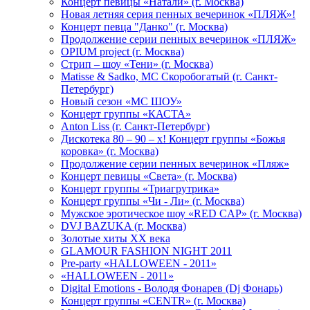
Концерт певицы «Натали» (г. Москва)
Новая летняя серия пенных вечеринок «ПЛЯЖ»!
Концерт певца "Данко" (г. Москва)
Продолжение серии пенных вечеринок «ПЛЯЖ»
OPIUM project (г. Москва)
Стрип – шоу «Тени» (г. Москва)
Matissе & Sadko, MC Скоробогатый (г. Санкт-
Петербург)
Новый сезон «МС ШОУ»
Концерт группы «КАСТА»
Anton Liss (г. Санкт-Петербург)
Дискотека 80 – 90 – х! Концерт группы «Божья
коровка» (г. Москва)
Продолжение серии пенных вечеринок «Пляж»
Концерт певицы «Света» (г. Москва)
Концерт группы «Триагрутрика»
Концерт группы «Чи - Ли» (г. Москва)
Мужское эротическое шоу «RED CAP» (г. Москва)
DVJ BAZUKA (г. Москва)
Золотые хиты XX века
GLAMOUR FASHION NIGHT 2011
Pre-party «HALLOWEEN - 2011»
«HALLOWEEN - 2011»
Digital Emotions - Володя Фонарев (Dj Фонарь)
Концерт группы «CENTR» (г. Москва)