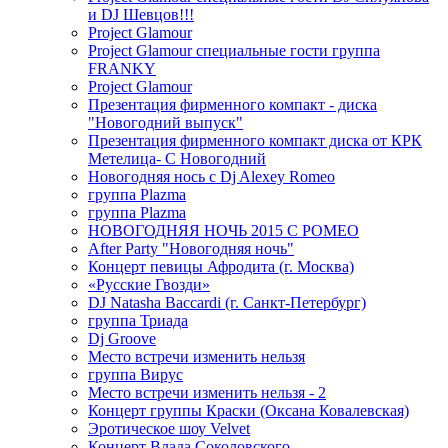
и DJ Шевцов!!!
Project Glamour
Project Glamour специальные гости группа
FRANKY
Project Glamour
Презентация фирменного компакт - диска
"Новогодний выпуск"
Презентация фирменного компакт диска от КРК
Метелица- С Новогодний
Новогодняя нось с Dj Alexey Romeo
группа Plazma
группа Plazma
НОВОГОДНЯЯ НОЧЬ 2015 C РОМЕО
After Party "Новогодняя ночь"
Концерт певицы Афродита (г. Москва)
«Русские Гвозди»
DJ Natasha Baccardi (г. Санкт-Петербург)
группа Триада
Dj Groove
Место встречи изменить нельзя
группа Вирус
Место встречи изменить нельзя - 2
Концерт группы Краски (Оксана Ковалевская)
Эротическое шоу Velvet
Концерт Влада Соколовского