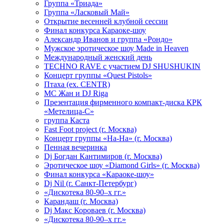
Группа «Триада»
Группа «Ласковый Май»
Открытие весенней клубной сессии
Финал конкурса Караоке-шоу
Александр Иванов и группа «Рондо»
Мужское эротическое шоу Made in Heaven
Международный женский день
TECHNO RAVE с участием DJ SHUSHUKIN
Концерт группы «Quest Pistols»
Птаха (ex. CENTR)
МС Жан и DJ Riga
Презентация фирменного компакт-диска КРК
«Метелица-С»
группа Каста
Fast Foot project (г. Москва)
Концерт группы «На-На» (г. Москва)
Пенная вечеринка
Dj Богдан Кантимиров (г. Москва)
Эротическое шоу «Diamond Girls» (г. Москва)
Финал конкурса «Караоке-шоу»
Dj Nil (г. Санкт-Петербург)
«Дискотека 80-90–х гг.»
Карандаш (г. Москва)
Dj Макс Короваев (г. Москва)
«Дискотека 80-90–х гг.»