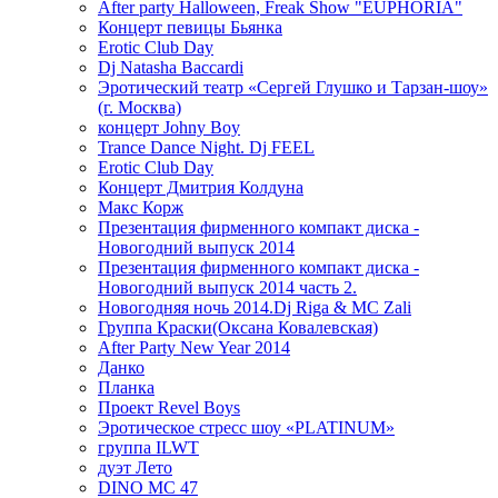
After party Halloween, Freak Show "EUPHORIA"
Концерт певицы Бьянка
Erotic Club Day
Dj Natasha Baccardi
Эротический театр «Сергей Глушко и Тарзан-шоу»
(г. Москва)
концерт Johny Boy
Trance Dance Night. Dj FEEL
Erotic Club Day
Концерт Дмитрия Колдуна
Макс Корж
Презентация фирменного компакт диска -
Новогодний выпуск 2014
Презентация фирменного компакт диска -
Новогодний выпуск 2014 часть 2.
Новогодняя ночь 2014.Dj Riga & MC Zali
Группа Краски(Оксана Ковалевская)
After Party New Year 2014
Данко
Планка
Проект Revel Boys
Эротическое стресс шоу «PLATINUM»
группа ILWT
дуэт Лето
DINO MC 47