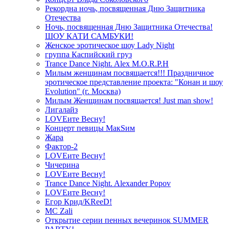
Рекордна ночь, посвященная Дню Защитника
Отечества
Ночь, посвященная Дню Защитника Отечества!
ШОУ КАТИ САМБУКИ!
Женское эротическое шоу Lady Night
группа Каспийский груз
Trance Dance Night. Alex M.O.R.P.H
Милым женщинам посвящается!!! Праздничное
эротическое представление проекта: "Конан и шоу
Evolution" (г. Москва)
Милым Женщинам посвящается! Just man show!
Лигалайз
LOVEите Весну!
Концерт певицы МакSим
Жара
Фактор-2
LOVEите Весну!
Чичерина
LOVEите Весну!
Trance Dance Night. Alexander Popov
LOVEите Весну!
Егор Крид/KReeD!
MC Zali
Открытие серии пенных вечеринок SUMMER