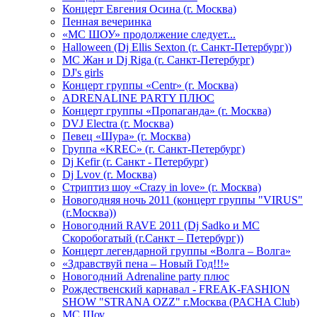
Концерт Евгения Осина (г. Москва)
Пенная вечеринка
«МС ШОУ» продолжение следует...
Halloween (Dj Ellis Sexton (г. Санкт-Петербург))
МС Жан и Dj Riga (г. Санкт-Петербург)
DJ's girls
Концерт группы «Centr» (г. Москва)
ADRENALINE PARTY ПЛЮС
Концерт группы «Пропаганда» (г. Москва)
DVJ Electra (г. Москва)
Певец «Шура» (г. Москва)
Группа «KREC» (г. Санкт-Петербург)
Dj Kefir (г. Санкт - Петербург)
Dj Lvov (г. Москва)
Стриптиз шоу «Crazy in love» (г. Москва)
Новогодняя ночь 2011 (концерт группы "VIRUS"
(г.Москва))
Новогодний RAVE 2011 (Dj Sadko и MC
Скоробогатый (г.Санкт – Петербург))
Концерт легендарной группы «Волга – Волга»
«Здравствуй пена – Новый Год!!!»
Новогодний Adrenaline party плюс
Рождественский карнавал - FREAK-FASHION
SHOW "STRANA OZZ" г.Москва (PACHA Club)
MC Шоу