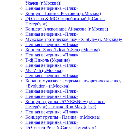
Усачев (г.Москва))
Пенная вечеринка «Пляж»
Концерт Полины Ростовой (г.Москва)
Dj Cosmo & МС Скоробогатый (г.Санкт-
Петербург)
Концерт Александра Айвазова (г.Москва)
Пенная вечеринка «Пляж»
Мужское эротическое шоу «X-Style» (г. Москва)»
Пенная вечеринка «Пляж»
Концерт Samo`L feat A-Sen (г.Москва)
Пенная вечеринка «Пляж»
Т-dj Николь (Украина)
Пенная вечеринка «Пляж»
МС Zali (г.Москва)
Пенная вечеринка «Пляж»
Конан и мужское экстремально-эротическое шоу
«Evolution» (г.Москва)
Пенная вечеринка «Пляж»
Пенная вечеринка «Пляж»
Концерт группы «S*NEЖNO» (г.Санкт-
Петербург), а также Ron May (dj set)
Пенная вечеринка «Пляж»
Концерт группы «Планка» (г.Москва)
Пенная вечеринка «Пляж»
Dj Сергей Рига (г.Санкт-Петербург)