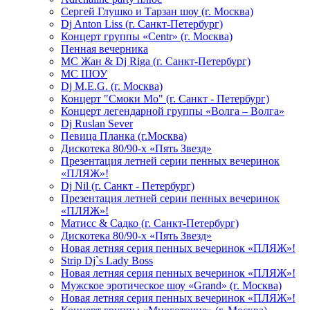
Сергей Глушко и Тарзан шоу (г. Москва)
Dj Anton Liss (г. Санкт-Петербург)
Концерт группы «Centr» (г. Москва)
Пенная вечерника
МС Жан & Dj Riga (г. Санкт-Петербург)
МС ШОУ
Dj M.E.G. (г. Москва)
Концерт "Смоки Мо" (г. Санкт - Петербург)
Концерт легендарной группы «Волга – Волга»
Dj Ruslan Sever
Певица Планка (г.Москва)
Дискотека 80/90-х «Пять Звезд»
Презентация летней серии пенных вечеринок
«ПЛЯЖ»!
Dj Nil (г. Санкт - Петербург)
Презентация летней серии пенных вечеринок
«ПЛЯЖ»!
Матисс & Садко (г. Санкт-Петербург)
Дискотека 80/90-х «Пять Звезд»
Новая летняя серия пенных вечеринок «ПЛЯЖ»!
Strip Dj`s Lady Boss
Новая летняя серия пенных вечеринок «ПЛЯЖ»!
Мужское эротическое шоу «Grand» (г. Москва)
Новая летняя серия пенных вечеринок «ПЛЯЖ»!