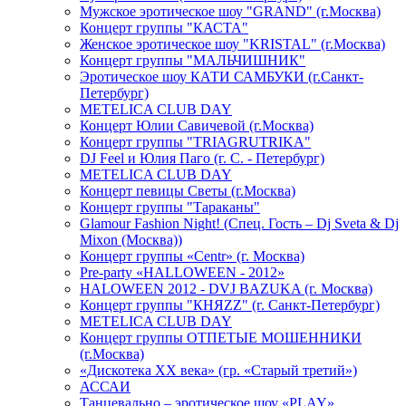
Мужское эротическое шоу "GRAND" (г.Москва)
Концерт группы "КАСТА"
Женское эротическое шоу "KRISTAL" (г.Москва)
Концерт группы "МАЛЬЧИШНИК"
Эротическое шоу КАТИ САМБУКИ (г.Санкт-
Петербург)
METELICA CLUB DAY
Концерт Юлии Савичевой (г.Москва)
Концерт группы "TRIAGRUTRIKA"
DJ Feel и Юлия Паго (г. С. - Петербург)
METELICA CLUB DAY
Концерт певицы Светы (г.Москва)
Концерт группы "Тараканы"
Glamour Fashion Night! (Спец. Гость – Dj Sveta & Dj
Mixon (Москва))
Концерт группы «Centr» (г. Москва)
Pre-party «HALLOWEEN - 2012»
HALOWEEN 2012 - DVJ BAZUKA (г. Москва)
Концерт группы "КНЯZZ" (г. Санкт-Петербург)
METELICA CLUB DAY
Концерт группы ОТПЕТЫЕ МОШЕННИКИ
(г.Москва)
«Дискотека ХХ века» (гр. «Старый третий»)
АССАИ
Танцевально – эротическое шоу «PLAY»