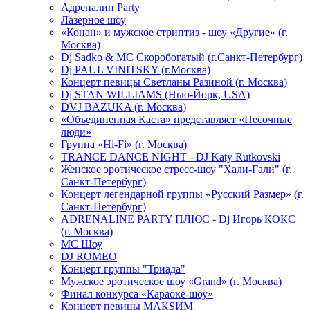
Адреналин Party
Лазерное шоу
«Конан» и мужское стриптиз - шоу «Другие» (г.
Москва)
Dj Sadko & МС Скоробогатый (г.Санкт-Петербург)
Dj PAUL VINITSKY (г.Москва)
Концерт певицы Светланы Разиной (г. Москва)
Dj STAN WILLIAMS (Нью-Йорк, USA)
DVJ BAZUKA (г. Москва)
«Объединенная Каста» представляет «Песочные
люди»
Группа «Hi-Fi» (г. Москва)
TRANCE DANCE NIGHT - DJ Katy Rutkovski
Женское эротическое стресс-шоу "Хали-Гали" (г.
Санкт-Петербург)
Концерт легендарной группы «Русский Размер» (г.
Санкт-Петербург)
ADRENALINE PARTY ПЛЮС - Dj Игорь КОКС
(г. Москва)
MC Шоу
DJ ROMEO
Концерт группы "Триада"
Мужское эротическое шоу «Grand» (г. Москва)
Финал конкурса «Караоке-шоу»
Концерт певицы МАКSИМ