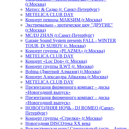
(г.Москва)
Матисс & Садко (г. Санкт-Петербург)
METELICA CLUB DAY
Концерт певицы МАКSИМ (г.Москва)
Экстремально - эротическое шоу "ДРУГИЕ"
(г.Москва)
МС/DJ ZHAN (г.Санкт-Петербург)
Garage Sound System presents FALL - WINTER
TOUR, Dj SUHOV (г. Москва)
Концерт группы «PLAZMA» (г.Москва)
METELICA CLUB DAY
Концерт «Loc Dog» (г. Москва)
Концерт группы ILWT (г. Москва)
Bobina (Дмитрий Алмазов) (г.Москва)
Концерт Александра Айвазова (г.Москва)
METELICA CLUB DAY
Презентация фирменного компакт – диска
«Новогодний выпуск»
Презентация фирменного компакт – диска
«Новогодний выпуск»
НОВОГОДНЯЯ НОЧЬ - DJ ROMEO (Санкт-
Петербург)
Концерт группы «Стрелки» (г.Москва)
Новогодняя DISCOтека ХХ века
Рождественская ночь! Специальный гость – Антон