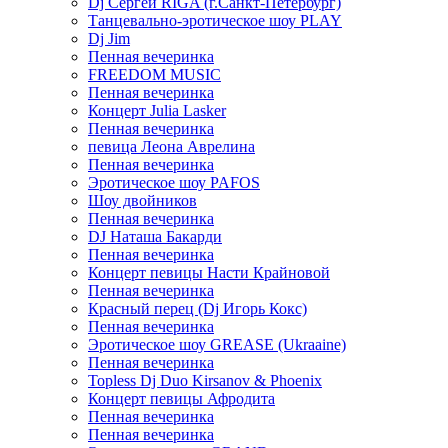
Dj Сергей RIGA (г.Санкт-Петербург)
Танцевально-эротическое шоу PLAY
Dj Jim
Пенная вечеринка
FREEDOM MUSIC
Пенная вечеринка
Концерт Julia Lasker
Пенная вечеринка
певица Леона Аврелина
Пенная вечеринка
Эротическое шоу PAFOS
Шоу двойников
Пенная вечеринка
DJ Наташа Бакарди
Пенная вечеринка
Концерт певицы Насти Крайновой
Пенная вечеринка
Красный перец (Dj Игорь Кокс)
Пенная вечеринка
Эротическое шоу GREASE (Ukraaine)
Пенная вечеринка
Topless Dj Duo Kirsanov & Phoenix
Концерт певицы Афродита
Пенная вечеринка
Пенная вечеринка