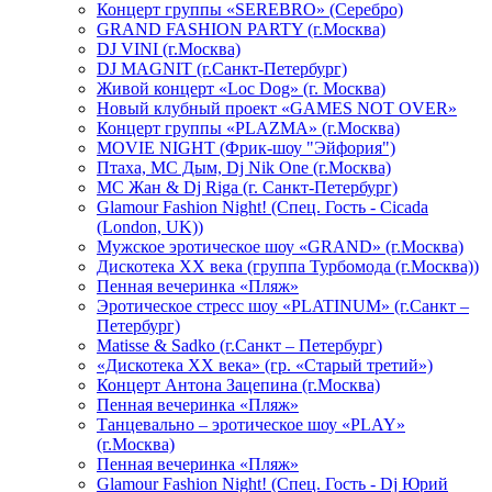
Концерт группы «SEREBRO» (Серебро)
GRAND FASHION PARTY (г.Москва)
DJ VINI (г.Москва)
DJ MAGNIT (г.Санкт-Петербург)
Живой концерт «Loc Dog» (г. Москва)
Новый клубный проект «GAMES NOT OVER»
Концерт группы «PLAZMA» (г.Москва)
MOVIE NIGHT (Фрик-шоу "Эйфория")
Птаха, МС Дым, Dj Nik One (г.Москва)
МС Жан & Dj Riga (г. Санкт-Петербург)
Glamour Fashion Night! (Спец. Гость - Cicada
(London, UK))
Мужское эротическое шоу «GRAND» (г.Москва)
Дискотека XX века (группа Турбомода (г.Москва))
Пенная вечеринка «Пляж»
Эротическое стресс шоу «PLATINUM» (г.Санкт –
Петербург)
Matisse & Sadko (г.Санкт – Петербург)
«Дискотека ХХ века» (гр. «Старый третий»)
Концерт Антона Зацепина (г.Москва)
Пенная вечеринка «Пляж»
Танцевально – эротическое шоу «PLAY»
(г.Москва)
Пенная вечеринка «Пляж»
Glamour Fashion Night! (Спец. Гость - Dj Юрий