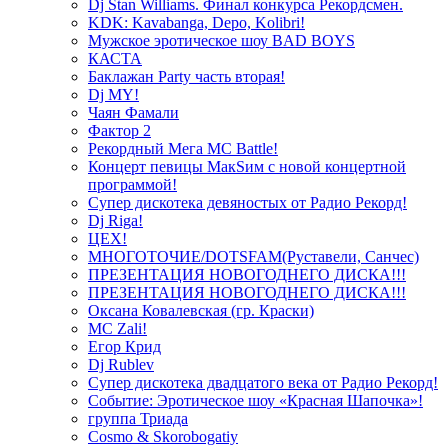
Dj Stan Williams. Финал конкурса Рекордсмен.
KDK: Kavabanga, Depo, Kolibri!
Мужское эротическое шоу BAD BOYS
КАСТА
Баклажан Party часть вторая!
Dj MY!
Чаян Фамали
Фактор 2
Рекордный Мега МС Battle!
Концерт певицы МакSим с новой концертной
программой!
Супер дискотека девяностых от Радио Рекорд!
Dj Riga!
ЦЕХ!
МНОГОТОЧИЕ/DOTSFAM(Руставели, Санчес)
ПРЕЗЕНТАЦИЯ НОВОГОДНЕГО ДИСКА!!!
ПРЕЗЕНТАЦИЯ НОВОГОДНЕГО ДИСКА!!!
Оксана Ковалевская (гр. Краски)
MC Zali!
Егор Крид
Dj Rublev
Супер дискотека двадцатого века от Радио Рекорд!
Событие: Эротическое шоу «Красная Шапочка»!
группа Триада
Cosmo & Skorobogatiy