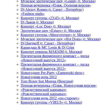
Мужское эротическое шоу «Grand» (г. Москва)
Пенная вечеринка «Пляж. Осенняя версия»
Dj Alexey Romeo (г. Санкт - Петербург)
«Fashion night»
Концерт группы «23:45» (г. Москва)
Dj Львов (г. Москва)
Концерт «Loc Dog» (г. Москва)
Эротическое шоу «Extasy» (г. Москва)
Концерт группы «Многоточие» (г. Москва)
Мужское эротическое шоу «Hot Dogs» (г. Москва)
Dj Цветкоff (г. Санкт - Петербург)
Карандаш & МС Lenin & Dj Grim
Концерт певицы МАКSIМ (г. Москва)
Презентация фирменного компакт – диска
«Новогодний выпуск 2012»
Презентация фирменного компакт – диска
«Новогодний выпуск 2012»
Новогоднее Pre-Party «Zamorozki show»
Новогодняя ночь 2012
Tom Boxer feat Morena (Венгрия)
Пенная вечеринка «Пляж. Новогодняя версия»
«Рождественский карнавал»
«Рождественский карнавал»
Новогодняя ночь 2012 «по-старому»
Концерт группы «VIRUS» (г. Москва)