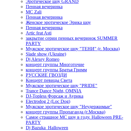
Эротическое шоу GRAND
Пенная вечеринка
MC Zali
Пенная вечеринка
Женское эротическое Эрика шоу
Пенная вечеринка
Artic feat Asti
закрытие серии пенных вечеринок SUMMER
PARTY
Мужское эротическое шоу "ТЕНИ" (г. Москва)
Slade show (Ukraine)
Dj Alexey Romeo
концерт группы Многоточие
концерт группы Братья Гримм
РУССКИЕ ГВОЗДИ
Концерт певицы Света
Мужское эротическое шоу "PRIDE"
Trance Dance Night, OMNIA
DJ-Topless Форсаж и Аурика
Electrodog 2 (Loc Dog)
Мужское эротическое шоу "Неудержимые"
концерт группы Пропаганда (г.Москва)
Самое страшное МС шоу в году. Halloween PRE-
PARTY
Dj Bazuka_Halloween