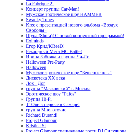
La Fabrique 2!
Концерт группы Car-Man!
Мужское эротическое шоу HAMMER
Swanky Tunes
Krec с презентацией нового альбома «Воздух
Свободы»
Шура (Shura)! С новой концертной программой!
Eximinds
Егор Крид/KReeD!
Рекордный Мега МС Battle!
Ирина Забияка и группа Чи-Ли
Halloween Pre-Party
Halloween
Мужское эротическое шоу "Бешеные псы"
Дискотека ХХ века
Лок - Дог
группа "Маяковский" г. Москва
Эротическое шоу "Pafos"
Группа Hi-Fi
T1One в первые в Самаре!
группа Многоточие
Richard Durand!
Project Glamour
Kristina Si
Project Glamour специальные гости DJ Силуянова