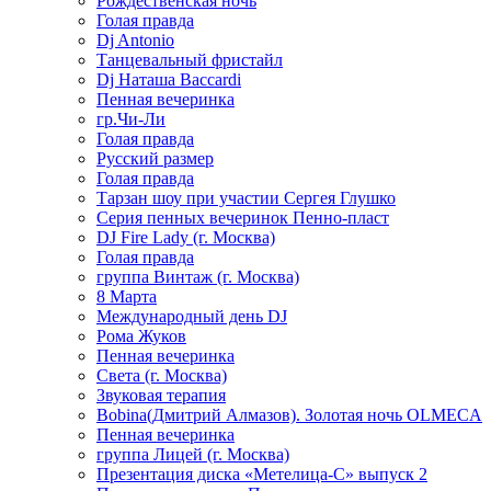
Рождественская ночь
Голая правда
Dj Antonio
Танцевальный фристайл
Dj Наташа Baccardi
Пенная вечеринка
гр.Чи-Ли
Голая правда
Русский размер
Голая правда
Тарзан шоу при участии Сергея Глушко
Серия пенных вечеринок Пенно-пласт
DJ Fire Lady (г. Москва)
Голая правда
группа Винтаж (г. Москва)
8 Марта
Международный день DJ
Рома Жуков
Пенная вечеринка
Света (г. Москва)
Звуковая терапия
Bobina(Дмитрий Алмазов). Золотая ночь OLMECA
Пенная вечеринка
группа Лицей (г. Москва)
Презентация диска «Метелица-С» выпуск 2