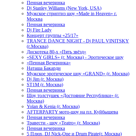
Пенная вечеринка
Dj Stanley Williams (New York, USA)
Мужское стриптиз шоу «Made in Heaven» г.
Москва
Пенная вечеринка
Dj Fire Lady
Концерт группы «25/17»
TRANCE DANCE NIGHT - Dj PAUL VINITSKY
(г.Москва)
Дискотека 80-х «Пять звёзд»
«SEXY GIRLS» (г. Москва) - Эротическое шоу
«Пенная Вечеринка»
Hаташа Бакарди
Мужское эротическое шоу «GRAND» (г. Москва)
Dj Jim (г. Москва)
ST1M (г. Москва)
Пенная вечеринка
Шоу толстушек «Достояние Республики» (г.
Москва)
Yolan & Kenia (г. Москва)
AFTERPARTY мото-шоу на пл. Куйбышева
Пенная вечеринка
Травести - шоу «Teatro» (г. Москва)
Пенная вечеринка
5 Плюх, DJ Nick-One и Drum Pirate(г. Москва)