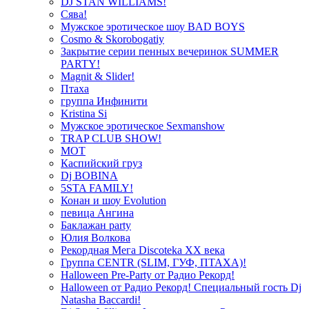
DJ STAN WILLIAMS!
Сява!
Мужское эротическое шоу BAD BOYS
Cosmo & Skorobogatiy
Закрытие серии пенных вечеринок SUMMER
PARTY!
Magnit & Slider!
Птаха
группа Инфинити
Kristina Si
Мужское эротическое Sexmanshow
TRAP CLUB SHOW!
МОТ
Каспийский груз
Dj BOBINA
5STA FAMILY!
Конан и шоу Evolution
певица Ангина
Баклажан party
Юлия Волкова
Рекордная Мега Discoteka XX века
Группа CENTR (SLIM, ГУФ, ПТАХА)!
Halloween Pre-Party от Радио Рекорд!
Halloween от Радио Рекорд! Специальный гость Dj
Natasha Baccardi!