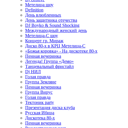
Метелица шоу
Definition
День влюбленных
День защитника отечества
DJ Boyko & Sound Shocking
Международный женский день
Метелица-С шоу
Концерт гр. Мираж
Диско 80-х в КРЦ Метелица-С
«Божья коровка» - На дискотеке 80-х
Пенная вечеринка
Легенда! Группа «Демо»
Танцевальный фристайл
Dj НИЛ
Голая правда
Группа Земляне
Пенная вечеринка
Группа Вирус
Голая правда
Тектоник party
Презентация диска клуба
Русская Ибица
Дискотека 80-х
Пенная вечеринка