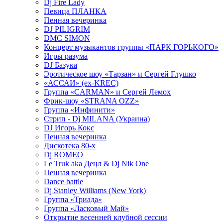
Dj Fire Lady
Певица ПЛАНКА
Пенная вечеринка
DJ PILIGRIM
DMC SIMON
Концерт музыкантов группы «ПАРК ГОРЬКОГО»
Игры разума
DJ Базука
Эротическое шоу «Тарзан» и Сергей Глушко
«АССАИ» (ex-KREC)
Группа «CARMAN» и Сергей Лемох
Фрик-шоу «STRANA OZZ»
Группа «Инфинити»
Стрип - Dj MILANA (Украина)
DJ Игорь Кокс
Пенная вечеринка
Дискотека 80-х
Dj ROMEO
Le Truk aka Децл & Dj Nik One
Пенная вечеринка
Dance battle
Dj Stanley Williams (New York)
Группа «Триада»
Группа «Ласковый Май»
Открытие весенней клубной сессии