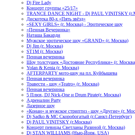
Dj Fire Lady
Концерт группы «25/17»
TRANCE DANCE NIGHT - Dj PAUL VINITSKY (г.М
Дискотека 80-х «Пять звёзд»
«SEXY GIRLS» (г. Москва) - Эротическое шоу
«Пенная Вечеринка»
Hаташа Бакарди
Мужское эротическое шоу «GRAND» (г. Москва)
Dj Jim (г. Москва)
ST1M (г. Москва)
Пенная вечеринка
Шоу толстушек «Достояние Республики» (г. Москва
Yolan & Kenia (г. Москва)
AFTERPARTY мото-шоу на пл. Куйбышева
Пенная вечеринка
Травести - шоу «Teatro» (г. Москва)
Пенная вечеринка
5 Плюх, DJ Nick-One и Drum Pirate(г. Москва)
Адреналин Party
Лазерное шоу
«Конан» и мужское стриптиз - шоу «Другие» (г. Мос
Dj Sadko & МС Скоробогатый (г.Санкт-Петербург)
Dj PAUL VINITSKY (г.Москва)
Концерт певицы Светланы Разиной (г. Москва)
Dj STAN WILLIAMS (Нью-Йорк, USA)