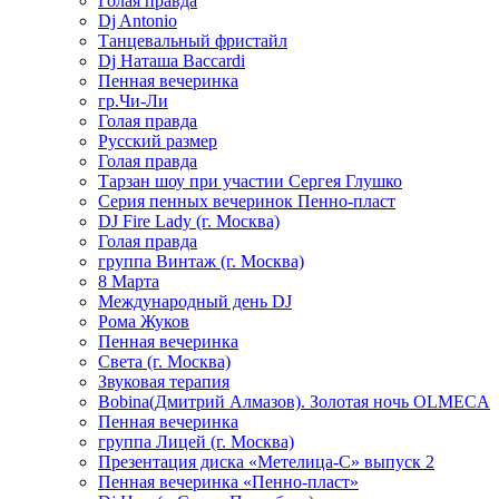
Голая правда
Dj Antonio
Танцевальный фристайл
Dj Наташа Baccardi
Пенная вечеринка
гр.Чи-Ли
Голая правда
Русский размер
Голая правда
Тарзан шоу при участии Сергея Глушко
Серия пенных вечеринок Пенно-пласт
DJ Fire Lady (г. Москва)
Голая правда
группа Винтаж (г. Москва)
8 Марта
Международный день DJ
Рома Жуков
Пенная вечеринка
Света (г. Москва)
Звуковая терапия
Bobina(Дмитрий Алмазов). Золотая ночь OLMECA
Пенная вечеринка
группа Лицей (г. Москва)
Презентация диска «Метелица-С» выпуск 2
Пенная вечеринка «Пенно-пласт»