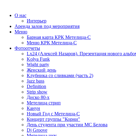
О нас
Интерьер
Аренда залов под мероприятия
Меню
Барная карта КРК Метелица-С
Меню КРК Метелица-С
Фотоотчеты
Lx24 (Алексей Назаров). Презентация нового альбо
Kolya Funk
Wight party
Женский день
Клубника со сливками (часть 2)
Jazz bass
Definition
Strip show
Диско 80-х
Метелица стрип
Канун
Новый Год с Метелица-С
Концерт группы "Корни"
День студента при участии МС Белова
Dj Groove
Метелица шоу