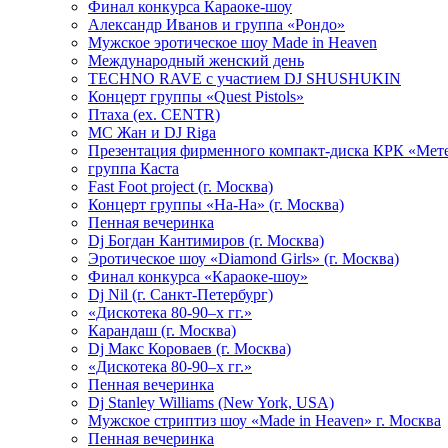
Финал конкурса Караоке-шоу
Александр Иванов и группа «Рондо»
Мужское эротическое шоу Made in Heaven
Международный женский день
TECHNO RAVE с участием DJ SHUSHUKIN
Концерт группы «Quest Pistols»
Птаха (ex. CENTR)
МС Жан и DJ Riga
Презентация фирменного компакт-диска КРК «Мет
группа Каста
Fast Foot project (г. Москва)
Концерт группы «На-На» (г. Москва)
Пенная вечеринка
Dj Богдан Кантимиров (г. Москва)
Эротическое шоу «Diamond Girls» (г. Москва)
Финал конкурса «Караоке-шоу»
Dj Nil (г. Санкт-Петербург)
«Дискотека 80-90–х гг.»
Карандаш (г. Москва)
Dj Макс Короваев (г. Москва)
«Дискотека 80-90–х гг.»
Пенная вечеринка
Dj Stanley Williams (New York, USA)
Мужское стриптиз шоу «Made in Heaven» г. Москва
Пенная вечеринка