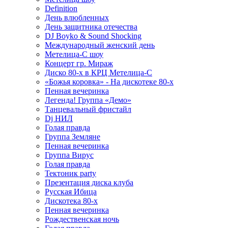
Definition
День влюбленных
День защитника отечества
DJ Boyko & Sound Shocking
Международный женский день
Метелица-С шоу
Концерт гр. Мираж
Диско 80-х в КРЦ Метелица-С
«Божья коровка» - На дискотеке 80-х
Пенная вечеринка
Легенда! Группа «Демо»
Танцевальный фристайл
Dj НИЛ
Голая правда
Группа Земляне
Пенная вечеринка
Группа Вирус
Голая правда
Тектоник party
Презентация диска клуба
Русская Ибица
Дискотека 80-х
Пенная вечеринка
Рождественская ночь