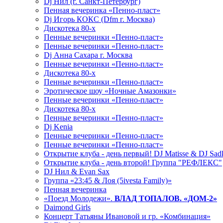
Dj Нил (г. Санкт-Петербург)
Пенная вечеринка «Пенно-пласт»
Dj Игорь КОКС (Dfm г. Москва)
Дискотека 80-х
Пенные вечеринки «Пенно-пласт»
Пенные вечеринки «Пенно-пласт»
Dj Анна Сахара г. Москва
Пенные вечеринки «Пенно-пласт»
Дискотека 80-х
Пенные вечеринки «Пенно-пласт»
Эротическое шоу «Ночные Амазонки»
Пенные вечеринки «Пенно-пласт»
Дискотека 80-х
Пенные вечеринки «Пенно-пласт»
Dj Kenia
Пенные вечеринки «Пенно-пласт»
Пенные вечеринки «Пенно-пласт»
Открытие клуба - день первый! DJ Matisse & DJ Sad
Открытие клуба - день второй! Группа "РЕФЛЕКС"
DJ Нил & Evan Sax
Группа «23:45 & Лоя (5ivesta Family)»
Пенная вечеринка
«Поезд Молодежи».
ВЛАД ТОПАЛОВ. «ДОМ-2»
Daimond Girls
Концерт Татьяны Ивановой и гр. «Комбинация»