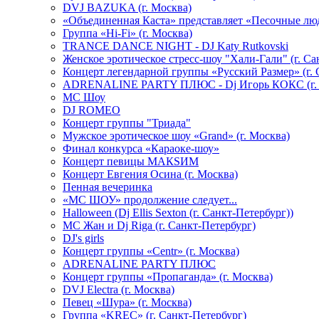
DVJ BAZUKA (г. Москва)
«Объединенная Каста» представляет «Песочные лю
Группа «Hi-Fi» (г. Москва)
TRANCE DANCE NIGHT - DJ Katy Rutkovski
Женское эротическое стресс-шоу "Хали-Гали" (г. Са
Концерт легендарной группы «Русский Размер» (г. 
ADRENALINE PARTY ПЛЮС - Dj Игорь КОКС (г. 
MC Шоу
DJ ROMEO
Концерт группы "Триада"
Мужское эротическое шоу «Grand» (г. Москва)
Финал конкурса «Караоке-шоу»
Концерт певицы МАКSИМ
Концерт Евгения Осина (г. Москва)
Пенная вечеринка
«МС ШОУ» продолжение следует...
Halloween (Dj Ellis Sexton (г. Санкт-Петербург))
МС Жан и Dj Riga (г. Санкт-Петербург)
DJ's girls
Концерт группы «Centr» (г. Москва)
ADRENALINE PARTY ПЛЮС
Концерт группы «Пропаганда» (г. Москва)
DVJ Electra (г. Москва)
Певец «Шура» (г. Москва)
Группа «KREC» (г. Санкт-Петербург)