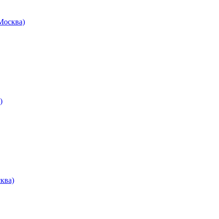
осква)
)
ква)