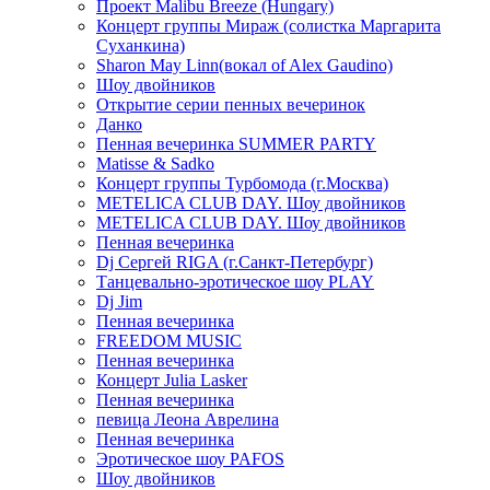
Проект Malibu Breeze (Hungary)
Концерт группы Мираж (солистка Маргарита
Суханкина)
Sharon May Linn(вокал of Alex Gaudino)
Шоу двойников
Открытие серии пенных вечеринок
Данко
Пенная вечеринка SUMMER PARTY
Matisse & Sadko
Концерт группы Турбомода (г.Москва)
METELICA CLUB DAY. Шоу двойников
METELICA CLUB DAY. Шоу двойников
Пенная вечеринка
Dj Сергей RIGA (г.Санкт-Петербург)
Танцевально-эротическое шоу PLAY
Dj Jim
Пенная вечеринка
FREEDOM MUSIC
Пенная вечеринка
Концерт Julia Lasker
Пенная вечеринка
певица Леона Аврелина
Пенная вечеринка
Эротическое шоу PAFOS
Шоу двойников