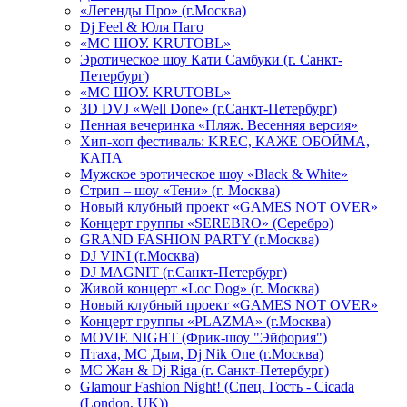
«Легенды Про» (г.Москва)
Dj Feel & Юля Паго
«МС ШОУ. KRUTOBL»
Эротическое шоу Кати Самбуки (г. Санкт-
Петербург)
«МС ШОУ. KRUTOBL»
3D DVJ «Well Done» (г.Санкт-Петербург)
Пенная вечеринка «Пляж. Весенняя версия»
Хип-хоп фестиваль: KREC, КАЖЕ ОБОЙМА,
КАПА
Мужское эротическое шоу «Black & White»
Стрип – шоу «Тени» (г. Москва)
Новый клубный проект «GAMES NOT OVER»
Концерт группы «SEREBRO» (Серебро)
GRAND FASHION PARTY (г.Москва)
DJ VINI (г.Москва)
DJ MAGNIT (г.Санкт-Петербург)
Живой концерт «Loc Dog» (г. Москва)
Новый клубный проект «GAMES NOT OVER»
Концерт группы «PLAZMA» (г.Москва)
MOVIE NIGHT (Фрик-шоу "Эйфория")
Птаха, МС Дым, Dj Nik One (г.Москва)
МС Жан & Dj Riga (г. Санкт-Петербург)
Glamour Fashion Night! (Спец. Гость - Cicada
(London, UK))