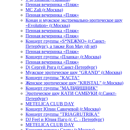
Пенная вечеринка «Пляж»
МС Zali (г.Москва)
Пенная вечеринка «Пляж»
Конан и мужское экстремально-эротическое шоу
«Evolution» (г.Москва)
Пенная вечеринка «Пляж»
Пенная вечеринка «Пляж»
Концерт группы «S*NEЖNO» (г.Санкт-
Петербург), а также Ron May (dj set)
Пенная вечеринка «Пляж»
Концерт группы «Планка» (г.Москва)
Пенная вечеринка «Пляж»
Dj Сергей Рига (г.Санкт-Петербург)
Мужское эротическое шоу "GRAND" (г.Москва)
Концерт группы "КАСТА"
Женское эротическое шоу "KRISTAL" (г.Москва)
Концерт группы "МАЛЬЧИШНИК"
Эротическое шоу КАТИ САМБУКИ (г.Санкт-
Петербург)
METELICA CLUB DAY
Концерт Юлии Савичевой (г.Москва)
Концерт группы "TRIAGRUTRIKA"
DJ Feel и Юлия Паго (г. С. - Петербург)
METELICA CLUB DAY
Концерт певицы Светы (г.Москва)