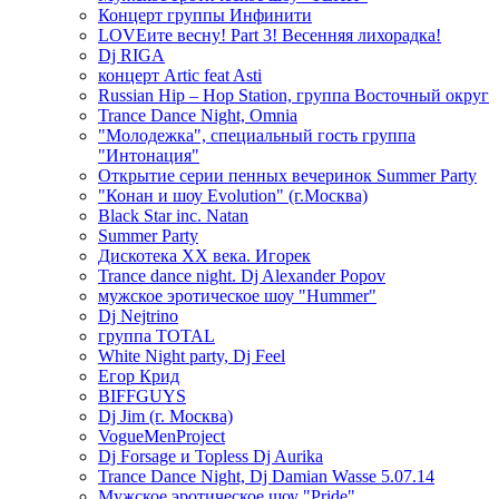
Концерт группы Инфинити
LOVEите весну! Part 3! Весенняя лихорадка!
Dj RIGA
концерт Artic feat Asti
Russian Hip – Hop Station, группа Восточный округ
Trance Dance Night, Omnia
"Молодежка", специальный гость группа
"Интонация"
Открытие серии пенных вечеринок Summer Party
"Конан и шоу Evolution" (г.Москва)
Black Star inc. Natan
Summer Party
Дискотека ХХ века. Игорек
Trance dance night. Dj Alexander Popov
мужское эротическое шоу "Hummer"
Dj Nejtrino
группа TOTAL
White Night party, Dj Feel
Егор Крид
BIFFGUYS
Dj Jim (г. Москва)
VogueMenProject
Dj Forsage и Topless Dj Aurika
Trance Dance Night, Dj Damian Wasse 5.07.14
Мужское эротическое шоу "Pride"