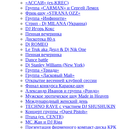
«АССАИ» (ex-KREC)
Группа «CARMAN» и Сергей Лемох
Фрик-шоу «STRANA OZZ»
Группа «Инфинити»
Стрип - Dj MILANA (Украина)
DJ Игорь Кокс
Пенная вечеринка
Дискотека 80-х
Dj ROMEO
Le Truk aka Децл & Dj Nik One
Пенная вечеринка
Dance battle
Dj Stanley Williams (New York)
Группа «Триада»
Группа «Ласковый Май»
Открытие весенней клубной сессии
Финал конкурса Караоке-шоу
Александр Иванов и группа «Рондо»
Мужское эротическое шоу Made in Heaven
Международный женский день
TECHNO RAVE с участием DJ SHUSHUKIN
Концерт группы «Quest Pistols»
Птаха (ex. CENTR)
МС Жан и DJ Riga
Презентация фирменного компакт-диска КРК