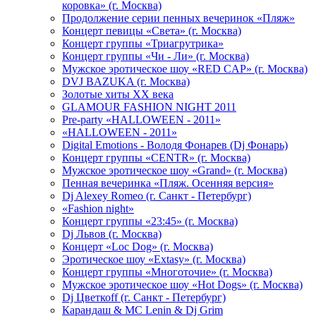
коровка» (г. Москва)
Продолжение серии пенных вечеринок «Пляж»
Концерт певицы «Света» (г. Москва)
Концерт группы «Триагрутрика»
Концерт группы «Чи - Ли» (г. Москва)
Мужское эротическое шоу «RED CAP» (г. Москва)
DVJ BAZUKA (г. Москва)
Золотые хиты XX века
GLAMOUR FASHION NIGHT 2011
Pre-party «HALLOWEEN - 2011»
«HALLOWEEN - 2011»
Digital Emotions - Володя Фонарев (Dj Фонарь)
Концерт группы «CENTR» (г. Москва)
Мужское эротическое шоу «Grand» (г. Москва)
Пенная вечеринка «Пляж. Осенняя версия»
Dj Alexey Romeo (г. Санкт - Петербург)
«Fashion night»
Концерт группы «23:45» (г. Москва)
Dj Львов (г. Москва)
Концерт «Loc Dog» (г. Москва)
Эротическое шоу «Extasy» (г. Москва)
Концерт группы «Многоточие» (г. Москва)
Мужское эротическое шоу «Hot Dogs» (г. Москва)
Dj Цветкоff (г. Санкт - Петербург)
Карандаш & МС Lenin & Dj Grim