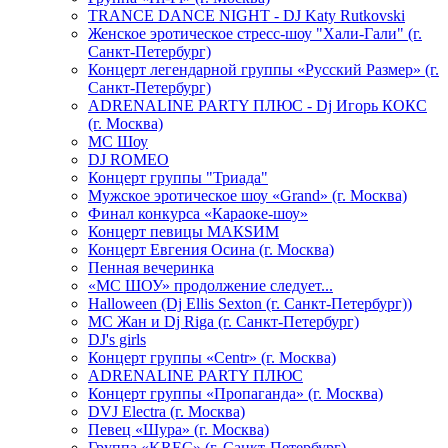
TRANCE DANCE NIGHT - DJ Katy Rutkovski
Женское эротическое стресс-шоу "Хали-Гали" (г.
Санкт-Петербург)
Концерт легендарной группы «Русский Размер» (г.
Санкт-Петербург)
ADRENALINE PARTY ПЛЮС - Dj Игорь КОКС
(г. Москва)
MC Шоу
DJ ROMEO
Концерт группы "Триада"
Мужское эротическое шоу «Grand» (г. Москва)
Финал конкурса «Караоке-шоу»
Концерт певицы МАКSИМ
Концерт Евгения Осина (г. Москва)
Пенная вечеринка
«МС ШОУ» продолжение следует...
Halloween (Dj Ellis Sexton (г. Санкт-Петербург))
МС Жан и Dj Riga (г. Санкт-Петербург)
DJ's girls
Концерт группы «Centr» (г. Москва)
ADRENALINE PARTY ПЛЮС
Концерт группы «Пропаганда» (г. Москва)
DVJ Electra (г. Москва)
Певец «Шура» (г. Москва)
Группа «KREC» (г. Санкт-Петербург)