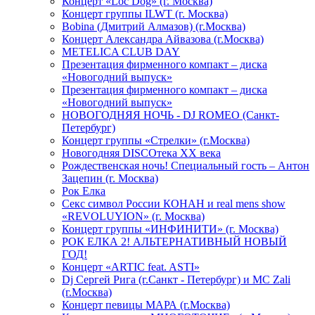
Концерт «Loc Dog» (г. Москва)
Концерт группы ILWT (г. Москва)
Bobina (Дмитрий Алмазов) (г.Москва)
Концерт Александра Айвазова (г.Москва)
METELICA CLUB DAY
Презентация фирменного компакт – диска
«Новогодний выпуск»
Презентация фирменного компакт – диска
«Новогодний выпуск»
НОВОГОДНЯЯ НОЧЬ - DJ ROMEO (Санкт-
Петербург)
Концерт группы «Стрелки» (г.Москва)
Новогодняя DISCOтека ХХ века
Рождественская ночь! Специальный гость – Антон
Зацепин (г. Москва)
Рок Елка
Секс символ России КОНАН и real mens show
«REVOLUYION» (г. Москва)
Концерт группы «ИНФИНИТИ» (г. Москва)
РОК ЕЛКА 2! АЛЬТЕРНАТИВНЫЙ НОВЫЙ
ГОД!
Концерт «ARTIC feat. ASTI»
Dj Сергей Рига (г.Санкт - Петербург) и MC Zali
(г.Москва)
Концерт певицы МАРА (г.Москва)