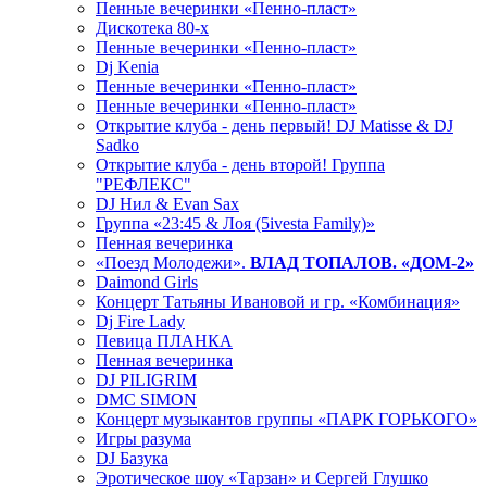
Пенные вечеринки «Пенно-пласт»
Дискотека 80-х
Пенные вечеринки «Пенно-пласт»
Dj Kenia
Пенные вечеринки «Пенно-пласт»
Пенные вечеринки «Пенно-пласт»
Открытие клуба - день первый! DJ Matisse & DJ
Sadko
Открытие клуба - день второй! Группа
"РЕФЛЕКС"
DJ Нил & Evan Sax
Группа «23:45 & Лоя (5ivesta Family)»
Пенная вечеринка
«Поезд Молодежи».
ВЛАД ТОПАЛОВ. «ДОМ-2»
Daimond Girls
Концерт Татьяны Ивановой и гр. «Комбинация»
Dj Fire Lady
Певица ПЛАНКА
Пенная вечеринка
DJ PILIGRIM
DMC SIMON
Концерт музыкантов группы «ПАРК ГОРЬКОГО»
Игры разума
DJ Базука
Эротическое шоу «Тарзан» и Сергей Глушко