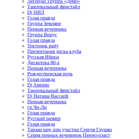
Легенда! Группа «Демо»
Танцевальный фристайл
Dj НИЛ
Голая правда
Группа Земляне
Пенная вечеринка
Группа Вирус
Голая правда
Тектоник party
Презентация диска клуба
Русская Ибица
Дискотека 80-х
Пенная вечеринка
Рождественская ночь
Голая правда
Dj Antonio
Танцевальный фристайл
Dj Наташа Baccardi
Пенная вечеринка
гр.Чи-Ли
Голая правда
Русский размер
Голая правда
Тарзан шоу при участии Сергея Глушко
Серия пенных вечеринок Пенно-пласт