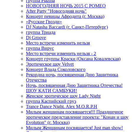
группа Plazma
НОВОГОДНЯЯ НОЧЬ 2015 C РОМЕО
After Party "Новогодняя ночь"
Концерт певицы Афродита (г. Москва)
«Русские Гвозди»
DJ Natasha Baccardi (г. Санкт-Петербург)
группа Триада
Dj Groove
Место встречи изменить нельзя
группа Вирус
Место встречи изменить нельзя - 2
Концерт группы Краски (Оксана Ковалевская)
Эротическое шоу Velvet
Концерт Влада Соколовского
Рекордна ночь, посвященная Дню Защитника
Отечества
Ночь, посвященная Дню Защитника Отечества!
ШОУ КАТИ САМБУКИ!
Женское эротическое шоу Lady Night
группа Каспийский груз
Trance Dance Night. Alex M.O.R.P.H
Милым женщинам посвящается!!! Праздничное
эротическое представление проекта: "Конан и шоу
Evolution" (г. Москва)
Милым Женщинам посвящается! Just man show!