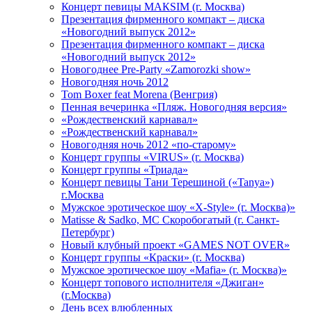
Концерт певицы МАКSIМ (г. Москва)
Презентация фирменного компакт – диска
«Новогодний выпуск 2012»
Презентация фирменного компакт – диска
«Новогодний выпуск 2012»
Новогоднее Pre-Party «Zamorozki show»
Новогодняя ночь 2012
Tom Boxer feat Morena (Венгрия)
Пенная вечеринка «Пляж. Новогодняя версия»
«Рождественский карнавал»
«Рождественский карнавал»
Новогодняя ночь 2012 «по-старому»
Концерт группы «VIRUS» (г. Москва)
Концерт группы «Триада»
Концерт певицы Тани Терешиной («Tanya»)
г.Москва
Мужское эротическое шоу «X-Style» (г. Москва)»
Matissе & Sadko, MC Скоробогатый (г. Санкт-
Петербург)
Новый клубный проект «GAMES NOT OVER»
Концерт группы «Краски» (г. Москва)
Мужское эротическое шоу «Mafia» (г. Москва)»
Концерт топового исполнителя «Джиган»
(г.Москва)
День всех влюбленных