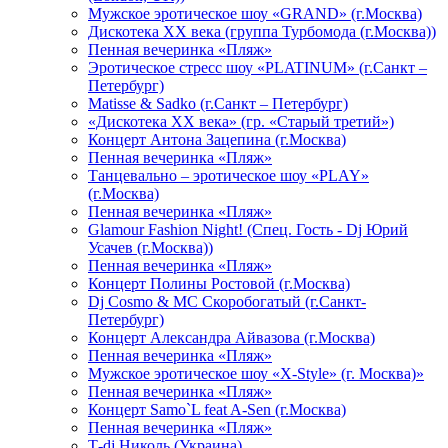
Мужское эротическое шоу «GRAND» (г.Москва)
Дискотека XX века (группа Турбомода (г.Москва))
Пенная вечеринка «Пляж»
Эротическое стресс шоу «PLATINUM» (г.Санкт –
Петербург)
Matisse & Sadko (г.Санкт – Петербург)
«Дискотека ХХ века» (гр. «Старый третий»)
Концерт Антона Зацепина (г.Москва)
Пенная вечеринка «Пляж»
Танцевально – эротическое шоу «PLAY»
(г.Москва)
Пенная вечеринка «Пляж»
Glamour Fashion Night! (Спец. Гость - Dj Юрий
Усачев (г.Москва))
Пенная вечеринка «Пляж»
Концерт Полины Ростовой (г.Москва)
Dj Cosmo & МС Скоробогатый (г.Санкт-
Петербург)
Концерт Александра Айвазова (г.Москва)
Пенная вечеринка «Пляж»
Мужское эротическое шоу «X-Style» (г. Москва)»
Пенная вечеринка «Пляж»
Концерт Samo`L feat A-Sen (г.Москва)
Пенная вечеринка «Пляж»
Т-dj Николь (Украина)