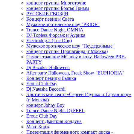
концерт группы Многоточие
концерт группы Братья Гримм
РУССКИЕ ГВОЗДИ
Концерт певицы Света
Мужское эротическое шоу "PRIDE"
Trance Dance Night, OMNIA
DJ-Topless Форсаж и Аурика
Electrodog 2 (Loc Dog)
Мужское эротическое шоу "Неудержимые"
концерт группы Пропаганда (г.Москва)
Самое страшное МС шоу в году. Halloween PRE-
PARTY
Dj Bazuka_Halloween
After party Halloween, Freak Show "EUPHORIA"
Концерт певицы Бьянка
Erotic Club Day
Dj Natasha Baccardi
Эротический театр «Сергей Глушко и Тарзан-шоу»
(г. Москва)
концерт Johny Boy
Trance Dance Night. Dj FEEL
Erotic Club Day
Концерт Дмитрия Колдуна
Макс Корж
Презентация фирменного компакт диска -