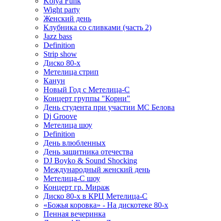
Kolya Funk
Wight party
Женский день
Клубника со сливками (часть 2)
Jazz bass
Definition
Strip show
Диско 80-х
Метелица стрип
Канун
Новый Год с Метелица-С
Концерт группы "Корни"
День студента при участии МС Белова
Dj Groove
Метелица шоу
Definition
День влюбленных
День защитника отечества
DJ Boyko & Sound Shocking
Международный женский день
Метелица-С шоу
Концерт гр. Мираж
Диско 80-х в КРЦ Метелица-С
«Божья коровка» - На дискотеке 80-х
Пенная вечеринка