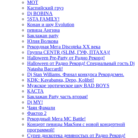
МОТ
Каспийский груз
Dj BOBINA
5STA FAMILY!
Конан и шоу Evolution
певица Ангина
Баклажан party
Юлия Волкова
Рекордная Мега Discoteka XX века
Группа CENTR (SLIM, ГУФ, ПТАХА)!
Halloween Pre-Party от Радио Рекорд!
Halloween от Радио Рекорд! Специальный гость Dj
Natasha Baccardi!
Dj Stan Williams. Финал конкурса Рекордсмен.
KDK: Kavabanga, Depo, Kolibri!
Мужское эротическое шоу BAD BOYS
КАСТА
Баклажан Party часть вторая!
Dj MY!
Чаян Фамали
Фактор 2
Рекордный Мега МС Battle!
Концерт певицы МакSим с новой концертной
программой!
Супер дискотека девяностых от Радио Рекорд!