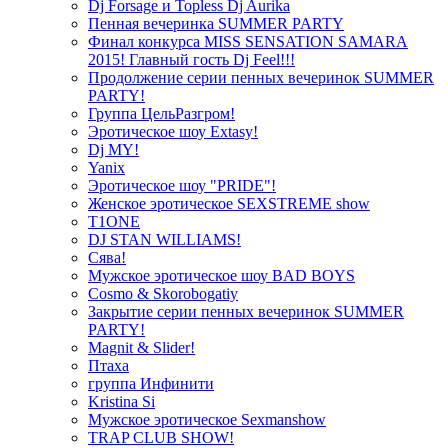
Dj Forsage и Topless Dj Aurika
Пенная вечеринка SUMMER PARTY
Финал конкурса MISS SENSATION SAMARA
2015! Главный гость Dj Feel!!!
Продолжение серии пенных вечеринок SUMMER
PARTY!
Группа ЦельРазгром!
Эротическое шоу Extasy!
Dj MY!
Yanix
Эротическое шоу "PRIDE"!
Женское эротическое SEXSTREME show
T1ONE
DJ STAN WILLIAMS!
Сява!
Мужское эротическое шоу BAD BOYS
Cosmo & Skorobogatiy
Закрытие серии пенных вечеринок SUMMER
PARTY!
Magnit & Slider!
Птаха
группа Инфинити
Kristina Si
Мужское эротическое Sexmanshow
TRAP CLUB SHOW!