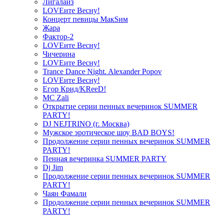
Лигалайз
LOVEите Весну!
Концерт певицы МакSим
Жара
Фактор-2
LOVEите Весну!
Чичерина
LOVEите Весну!
Trance Dance Night. Alexander Popov
LOVEите Весну!
Егор Крид/KReeD!
MC Zali
Открытие серии пенных вечеринок SUMMER
PARTY!
DJ NEJTRINO (г. Москва)
Мужское эротическое шоу BAD BOYS!
Продолжение серии пенных вечеринок SUMMER
PARTY!
Пенная вечеринка SUMMER PARTY
Dj Jim
Продолжение серии пенных вечеринок SUMMER
PARTY!
Чаян Фамали
Продолжение серии пенных вечеринок SUMMER
PARTY!