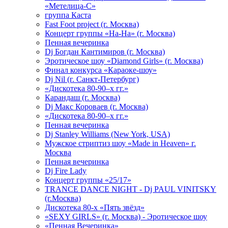
«Метелица-С»
группа Каста
Fast Foot project (г. Москва)
Концерт группы «На-На» (г. Москва)
Пенная вечеринка
Dj Богдан Кантимиров (г. Москва)
Эротическое шоу «Diamond Girls» (г. Москва)
Финал конкурса «Караоке-шоу»
Dj Nil (г. Санкт-Петербург)
«Дискотека 80-90–х гг.»
Карандаш (г. Москва)
Dj Макс Короваев (г. Москва)
«Дискотека 80-90–х гг.»
Пенная вечеринка
Dj Stanley Williams (New York, USA)
Мужское стриптиз шоу «Made in Heaven» г.
Москва
Пенная вечеринка
Dj Fire Lady
Концерт группы «25/17»
TRANCE DANCE NIGHT - Dj PAUL VINITSKY
(г.Москва)
Дискотека 80-х «Пять звёзд»
«SEXY GIRLS» (г. Москва) - Эротическое шоу
«Пенная Вечеринка»