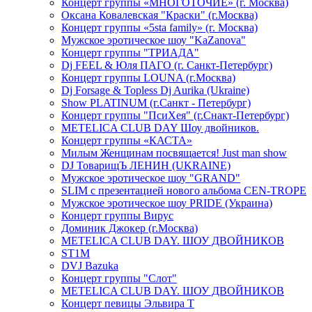
Концерт группы «МНОГОТОЧИЕ» (г. Москва)
Оксана Ковалевская "Краски" (г.Москва)
Концерт группы «5sta family» (г. Москва)
Мужское эротическое шоу "KaZanova"
Концерт группы "ТРИАДА"
Dj FEEL & Юля ПАГО (г. Санкт-Петербург)
Концерт группы LOUNA (г.Москва)
Dj Forsage & Topless Dj Aurika (Ukraine)
Show PLATINUM (г.Санкт - Петербург)
Концерт группы "ПсиХея" (г.Снакт-Петербург)
METELICA CLUB DAY Шоу двойников.
Концерт группы «КАСТА»
Милым Женщинам посвящается! Just man show
DJ ТоварищЪ ЛЕНИН (UKRAINE)
Мужское эротическое шоу "GRAND"
SLIM с презентацией нового альбома CEN-TROPE
Мужское эротическое шоу PRIDE (Украина)
Концерт группы Вирус
Доминик Джокер (г.Москва)
METELICA CLUB DAY. ШОУ ДВОЙНИКОВ
ST1M
DVJ Bazuka
Концерт группы "Слот"
METELICA CLUB DAY. ШОУ ДВОЙНИКОВ
Концерт певицы Эльвира Т