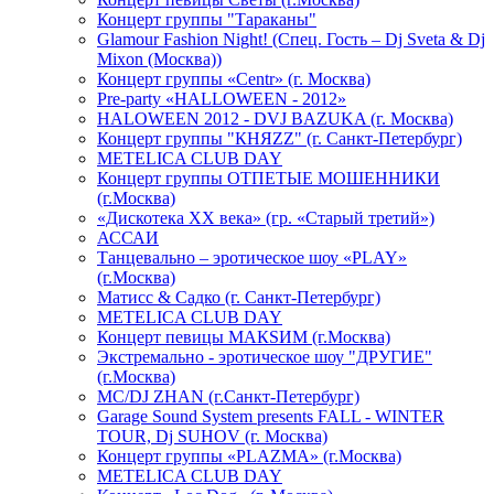
Концерт группы "Тараканы"
Glamour Fashion Night! (Спец. Гость – Dj Sveta & Dj
Mixon (Москва))
Концерт группы «Centr» (г. Москва)
Pre-party «HALLOWEEN - 2012»
HALOWEEN 2012 - DVJ BAZUKA (г. Москва)
Концерт группы "КНЯZZ" (г. Санкт-Петербург)
METELICA CLUB DAY
Концерт группы ОТПЕТЫЕ МОШЕННИКИ
(г.Москва)
«Дискотека ХХ века» (гр. «Старый третий»)
АССАИ
Танцевально – эротическое шоу «PLAY»
(г.Москва)
Матисс & Садко (г. Санкт-Петербург)
METELICA CLUB DAY
Концерт певицы МАКSИМ (г.Москва)
Экстремально - эротическое шоу "ДРУГИЕ"
(г.Москва)
МС/DJ ZHAN (г.Санкт-Петербург)
Garage Sound System presents FALL - WINTER
TOUR, Dj SUHOV (г. Москва)
Концерт группы «PLAZMA» (г.Москва)
METELICA CLUB DAY