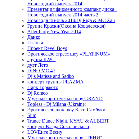
Новогодний выпуск 2014
Презентация фирменного компакт диска -
Новогодний выпуск 2014 часть 2.
Новогодняя ночь 2014.Dj Riga & MC Zali
Группа Краски(Оксана Ковалевская)
After Party New Year 2014
Данко
Планка
Проект Revel Boys
Эротическое стресс шоу «PLATINUM»
группа ILWT
дуэт Лето
DINO MC 47
Dj`s Matisse and Sadko
концерт группы PLAZMA
Парк Горького
Dj Romeo
Мужское эротическое шоу GRAND
Topless - Dj Milana (Ukraine)
Эротическое шок шоу Кати Самбуки
Slim
Trance Dance Night. KYAU & ALBERT
концерт Влада Соколовского
LOVEите Весну
Мужское эротическое шоу "ТЕНИ"