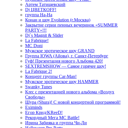
Артем Татищевский
Dj ЦВЕТКOFF!
группа На-На
Конан и шоу Evolution (г.Москва)
Закрытие серии пенных вечеринок «SUMMER
PARTY»!!!
Dj`s Magnit & Slider
La Fabrique!
MC Doni
Мужское эротическое шоу GRAND
Группа IOWA (Айова), г. Санкт-Петербург
Гуф! Презентация нового Альбома 420!
SEXTREMSHOW — Самое горячее шоу!
La Fabrique 2!
Концерт группы Car-Man!
Мужское эротическое шоу HAMMER
Swanky Tunes
Krec с презентацией нового альбома «Воздух
Свободы»
Шура (Shura)! С новой концертной программой!
Eximinds
Егор Крид/KReeD!
Рекордный Мега МС Battle!
Ирина Забияка и группа Чи-Ли
Halloween Pre-Party