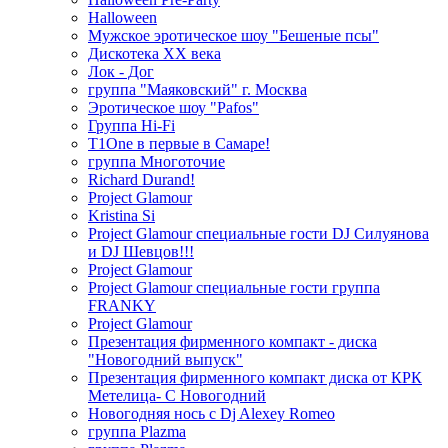
Halloween
Мужское эротическое шоу "Бешеные псы"
Дискотека ХХ века
Лок - Дог
группа "Маяковский" г. Москва
Эротическое шоу "Pafos"
Группа Hi-Fi
T1One в первые в Самаре!
группа Многоточие
Richard Durand!
Project Glamour
Kristina Si
Project Glamour специальные гости DJ Силуянова
и DJ Шевцов!!!
Project Glamour
Project Glamour специальные гости группа
FRANKY
Project Glamour
Презентация фирменного компакт - диска
"Новогодний выпуск"
Презентация фирменного компакт диска от КРК
Метелица- С Новогодний
Новогодняя нось с Dj Alexey Romeo
группа Plazma