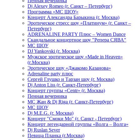
Пенная вечеринка
Dj Alexey Romeo (г. Санкт – Петербург)
Программа «МС ШОУ»
Концерт Александра Барыкина (г. Москва)
Эротическое стресс шоу «Платинум» (г. Санкт –
Петербург)
ADRENALINE PARTY Плюс – Women Dance
Скандальное концертное шоу "Репера СЯВА"
МС ШОУ
DJ Yankovski (г. Москва)
Мужское эротическое шоу «Made in Heaven»
(г.Москва)
Эротическое шоу «Джакомо Казанова»
Adrenaline party плюс
Сергей Глушко и Тарзан шоу (г. Москва)
Dj Anton Liss (г. Санкт-Петербург)
Концерт группы «Centr» (г. Москва)
Пенная вечерника
МС Жан & Dj Riga (г. Санкт-Петербург)
МС ШОУ
Dj M.E.G. (г. Москва)
Концерт "Смоки Мо" (г. Санкт - Петербург)
Концерт легендарной группы «Волга – Волга»
Dj Ruslan Sever
Певица Планка (г.Москва)