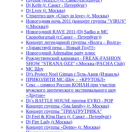
Dj Kefir (г. Санкт - Петербург)
Dj Lvov (г. Москва)
Стриптиз шоу «Crazy in love» (г. Москва)
Новогодняя ночь 2011 (концерт группы "VIRUS"
(г.Москва))
Новогодний RAVE 2011 (Dj Sadko и MC
Скоробогатый (г.Санкт – Петербург))
Концерт легендарной группы «Волга – Волга»
«Здравствуй пена – Новый Год!!!»
Новогодний Adrenaline party плюс
Рождественский карнавал - FREAK-FASHION
SHOW "STRANA OZZ" г.Москва (PACHA Club)
MC Шоу
Dj's Project Noel Gitman г.Тель-Авив (Израиль)
ПРИКОЛИТИ МС-Шоу – «КРУТОБЛ»
Секс – символ России КОНАН при участии
мужского эротического экстримального шоу
«Другие»
Dj`s BATTLE HOUSE против EVRO - POP
Концерт группы «5sta family» (г. Москва)
Концерт группы "ТРИАГРУТРИКА"
Dj Feel & Юля Паго (г. Санкт - Петербург)
Dj Fire Lady (г.Москва)
Концерт группы «Demo» (г. Москва)