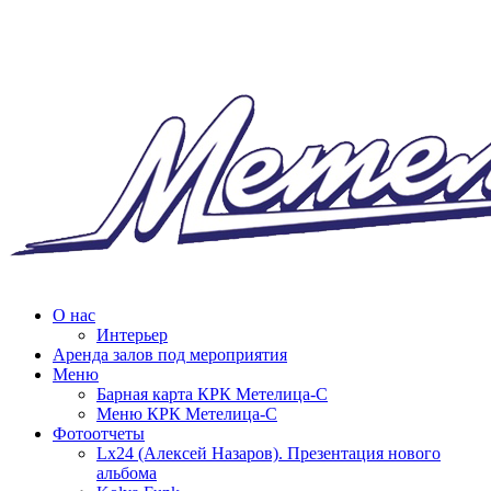
О нас
Интерьер
Аренда залов под мероприятия
Меню
Барная карта КРК Метелица-С
Меню КРК Метелица-С
Фотоотчеты
Lx24 (Алексей Назаров). Презентация нового
альбома