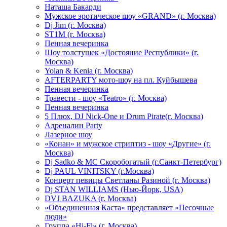
Hаташа Бакарди
Мужское эротическое шоу «GRAND» (г. Москва)
Dj Jim (г. Москва)
ST1M (г. Москва)
Пенная вечеринка
Шоу толстушек «Достояние Республики» (г.
Москва)
Yolan & Kenia (г. Москва)
AFTERPARTY мото-шоу на пл. Куйбышева
Пенная вечеринка
Травести - шоу «Teatro» (г. Москва)
Пенная вечеринка
5 Плюх, DJ Nick-One и Drum Pirate(г. Москва)
Адреналин Party
Лазерное шоу
«Конан» и мужское стриптиз - шоу «Другие» (г.
Москва)
Dj Sadko & МС Скоробогатый (г.Санкт-Петербург)
Dj PAUL VINITSKY (г.Москва)
Концерт певицы Светланы Разиной (г. Москва)
Dj STAN WILLIAMS (Нью-Йорк, USA)
DVJ BAZUKA (г. Москва)
«Объединенная Каста» представляет «Песочные
люди»
Группа «Hi-Fi» (г. Москва)