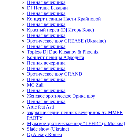
Пенная вечеринка
DJ Наташа Бакарди
Пенная вечеринка
Концерт певицы Насти Крайновой
Пенная вечеринка
Красный перец (Dj Игорь Кокс)
Пенная вечеринка
Эротическое шоу GREASE (Ukraaine)
Пенная вечеринка
Topless Dj Duo Kirsanov & Phoenix
Концерт певицы Афродита
Пенная вечеринка
Пенная вечеринка
Эротическое шоу GRAND
Пенная вечеринка
MC Zali
Пенная вечеринка
Женское эротическое Эрика шоу
Пенная вечеринка
Artic feat Asti
закрытие серии пенных вечеринок SUMMER
PARTY
Мужское эротическое шоу "ТЕНИ" (г. Москва)
Slade show (Ukraine)
Dj Alexey Romeo