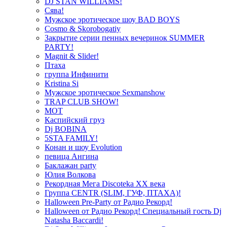
DJ STAN WILLIAMS!
Сява!
Мужское эротическое шоу BAD BOYS
Cosmo & Skorobogatiy
Закрытие серии пенных вечеринок SUMMER
PARTY!
Magnit & Slider!
Птаха
группа Инфинити
Kristina Si
Мужское эротическое Sexmanshow
TRAP CLUB SHOW!
МОТ
Каспийский груз
Dj BOBINA
5STA FAMILY!
Конан и шоу Evolution
певица Ангина
Баклажан party
Юлия Волкова
Рекордная Мега Discoteka XX века
Группа CENTR (SLIM, ГУФ, ПТАХА)!
Halloween Pre-Party от Радио Рекорд!
Halloween от Радио Рекорд! Специальный гость Dj
Natasha Baccardi!