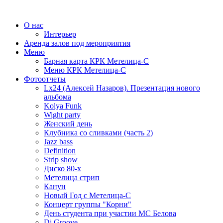
О нас
Интерьер
Аренда залов под мероприятия
Меню
Барная карта КРК Метелица-С
Меню КРК Метелица-С
Фотоотчеты
Lx24 (Алексей Назаров). Презентация нового
альбома
Kolya Funk
Wight party
Женский день
Клубника со сливками (часть 2)
Jazz bass
Definition
Strip show
Диско 80-х
Метелица стрип
Канун
Новый Год с Метелица-С
Концерт группы "Корни"
День студента при участии МС Белова
Dj Groove