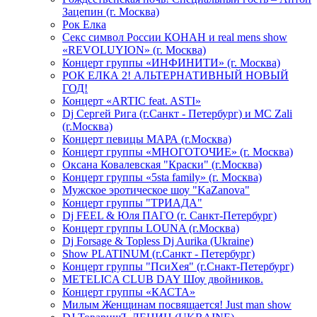
Зацепин (г. Москва)
Рок Елка
Секс символ России КОНАН и real mens show
«REVOLUYION» (г. Москва)
Концерт группы «ИНФИНИТИ» (г. Москва)
РОК ЕЛКА 2! АЛЬТЕРНАТИВНЫЙ НОВЫЙ
ГОД!
Концерт «ARTIC feat. ASTI»
Dj Сергей Рига (г.Санкт - Петербург) и MC Zali
(г.Москва)
Концерт певицы МАРА (г.Москва)
Концерт группы «МНОГОТОЧИЕ» (г. Москва)
Оксана Ковалевская "Краски" (г.Москва)
Концерт группы «5sta family» (г. Москва)
Мужское эротическое шоу "KaZanova"
Концерт группы "ТРИАДА"
Dj FEEL & Юля ПАГО (г. Санкт-Петербург)
Концерт группы LOUNA (г.Москва)
Dj Forsage & Topless Dj Aurika (Ukraine)
Show PLATINUM (г.Санкт - Петербург)
Концерт группы "ПсиХея" (г.Снакт-Петербург)
METELICA CLUB DAY Шоу двойников.
Концерт группы «КАСТА»
Милым Женщинам посвящается! Just man show