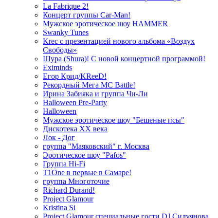
La Fabrique 2!
Концерт группы Car-Man!
Мужское эротическое шоу HAMMER
Swanky Tunes
Krec с презентацией нового альбома «Воздух
Свободы»
Шура (Shura)! С новой концертной программой!
Eximinds
Егор Крид/KReeD!
Рекордный Мега МС Battle!
Ирина Забияка и группа Чи-Ли
Halloween Pre-Party
Halloween
Мужское эротическое шоу "Бешеные псы"
Дискотека ХХ века
Лок - Дог
группа "Маяковский" г. Москва
Эротическое шоу "Pafos"
Группа Hi-Fi
T1One в первые в Самаре!
группа Многоточие
Richard Durand!
Project Glamour
Kristina Si
Project Glamour специальные гости DJ Силуянова