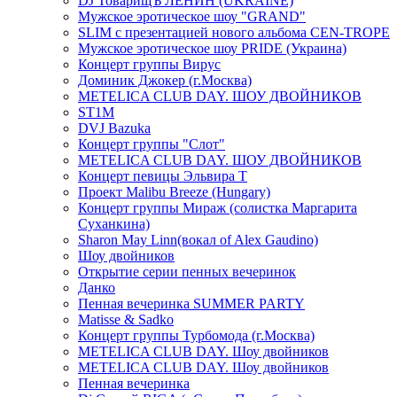
DJ ТоварищЪ ЛЕНИН (UKRAINE)
Мужское эротическое шоу "GRAND"
SLIM с презентацией нового альбома CEN-TROPE
Мужское эротическое шоу PRIDE (Украина)
Концерт группы Вирус
Доминик Джокер (г.Москва)
METELICA CLUB DAY. ШОУ ДВОЙНИКОВ
ST1M
DVJ Bazuka
Концерт группы "Слот"
METELICA CLUB DAY. ШОУ ДВОЙНИКОВ
Концерт певицы Эльвира Т
Проект Malibu Breeze (Hungary)
Концерт группы Мираж (солистка Маргарита
Суханкина)
Sharon May Linn(вокал of Alex Gaudino)
Шоу двойников
Открытие серии пенных вечеринок
Данко
Пенная вечеринка SUMMER PARTY
Matisse & Sadko
Концерт группы Турбомода (г.Москва)
METELICA CLUB DAY. Шоу двойников
METELICA CLUB DAY. Шоу двойников
Пенная вечеринка