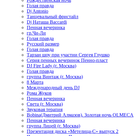
Рождественская ночь
Голая правда
Dj Antonio
Танцевальный фристайл
Dj Наташа Baccardi
Пенная вечеринка
гр.Чи-Ли
Голая правда
Русский размер
Голая правда
Тарзан шоу при участии Сергея Глушко
Серия пенных вечеринок Пенно-пласт
DJ Fire Lady (г. Москва)
Голая правда
группа Винтаж (г. Москва)
8 Марта
Международный день DJ
Рома Жуков
Пенная вечеринка
Света (г. Москва)
Звуковая терапия
Bobina(Дмитрий Алмазов). Золотая ночь OLMECA
Пенная вечеринка
группа Лицей (г. Москва)
Презентация диска «Метелица-С» выпуск 2