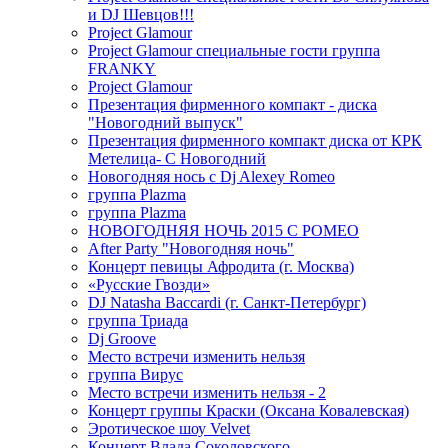
и DJ Шевцов!!!
Project Glamour
Project Glamour специальные гости группа
FRANKY
Project Glamour
Презентация фирменного компакт - диска
"Новогодний выпуск"
Презентация фирменного компакт диска от КРК
Метелица- С Новогодний
Новогодняя нось с Dj Alexey Romeo
группа Plazma
группа Plazma
НОВОГОДНЯЯ НОЧЬ 2015 C РОМЕО
After Party "Новогодняя ночь"
Концерт певицы Афродита (г. Москва)
«Русские Гвозди»
DJ Natasha Baccardi (г. Санкт-Петербург)
группа Триада
Dj Groove
Место встречи изменить нельзя
группа Вирус
Место встречи изменить нельзя - 2
Концерт группы Краски (Оксана Ковалевская)
Эротическое шоу Velvet
Концерт Влада Соколовского