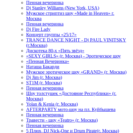
Пенная вечеринка
Dj Stanley Williams (New York, USA)
Мужское стриптиз шоу «Made in Heaven» г.
Москва
Пенная вечеринка
Dj Fire Lady
Концерт группы «25/17»
TRANCE DANCE NIGHT - Dj PAUL VINITSKY
(г.Москва)
Дискотека 80-х «Пять звёзд»
«SEXY GIRLS» (г. Москва) - Эротическое шоу
«Пенная Вечеринка»
Hаташа Бакарди
Мужское эротическое шоу «GRAND» (г. Москва)
Dj Jim (г. Москва)
ST1M (г. Москва)
Пенная вечеринка
Шоу толстушек «Достояние Республики» (г.
Москва)
Yolan & Kenia (г. Москва)
AFTERPARTY мото-шоу на пл. Куйбышева
Пенная вечеринка
Травести - шоу «Teatro» (г. Москва)
Пенная вечеринка
5 Плюх, DJ Nick-One и Drum Pirate(г. Москва)