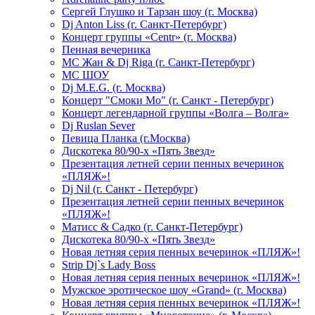
Сергей Глушко и Тарзан шоу (г. Москва)
Dj Anton Liss (г. Санкт-Петербург)
Концерт группы «Centr» (г. Москва)
Пенная вечерника
МС Жан & Dj Riga (г. Санкт-Петербург)
МС ШОУ
Dj M.E.G. (г. Москва)
Концерт "Смоки Мо" (г. Санкт - Петербург)
Концерт легендарной группы «Волга – Волга»
Dj Ruslan Sever
Певица Планка (г.Москва)
Дискотека 80/90-х «Пять Звезд»
Презентация летней серии пенных вечеринок
«ПЛЯЖ»!
Dj Nil (г. Санкт - Петербург)
Презентация летней серии пенных вечеринок
«ПЛЯЖ»!
Матисс & Садко (г. Санкт-Петербург)
Дискотека 80/90-х «Пять Звезд»
Новая летняя серия пенных вечеринок «ПЛЯЖ»!
Strip Dj`s Lady Boss
Новая летняя серия пенных вечеринок «ПЛЯЖ»!
Мужское эротическое шоу «Grand» (г. Москва)
Новая летняя серия пенных вечеринок «ПЛЯЖ»!