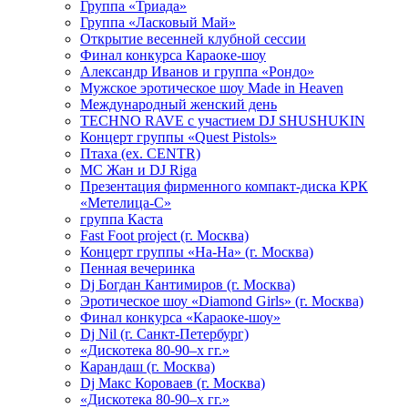
Группа «Триада»
Группа «Ласковый Май»
Открытие весенней клубной сессии
Финал конкурса Караоке-шоу
Александр Иванов и группа «Рондо»
Мужское эротическое шоу Made in Heaven
Международный женский день
TECHNO RAVE с участием DJ SHUSHUKIN
Концерт группы «Quest Pistols»
Птаха (ex. CENTR)
МС Жан и DJ Riga
Презентация фирменного компакт-диска КРК
«Метелица-С»
группа Каста
Fast Foot project (г. Москва)
Концерт группы «На-На» (г. Москва)
Пенная вечеринка
Dj Богдан Кантимиров (г. Москва)
Эротическое шоу «Diamond Girls» (г. Москва)
Финал конкурса «Караоке-шоу»
Dj Nil (г. Санкт-Петербург)
«Дискотека 80-90–х гг.»
Карандаш (г. Москва)
Dj Макс Короваев (г. Москва)
«Дискотека 80-90–х гг.»