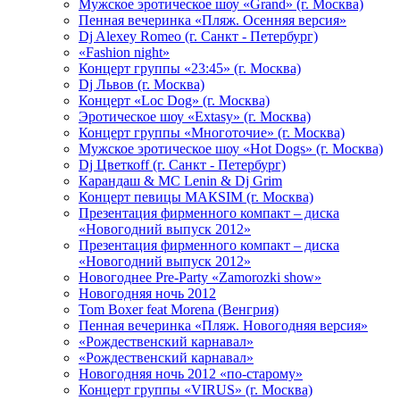
Мужское эротическое шоу «Grand» (г. Москва)
Пенная вечеринка «Пляж. Осенняя версия»
Dj Alexey Romeo (г. Санкт - Петербург)
«Fashion night»
Концерт группы «23:45» (г. Москва)
Dj Львов (г. Москва)
Концерт «Loc Dog» (г. Москва)
Эротическое шоу «Extasy» (г. Москва)
Концерт группы «Многоточие» (г. Москва)
Мужское эротическое шоу «Hot Dogs» (г. Москва)
Dj Цветкоff (г. Санкт - Петербург)
Карандаш & МС Lenin & Dj Grim
Концерт певицы МАКSIМ (г. Москва)
Презентация фирменного компакт – диска
«Новогодний выпуск 2012»
Презентация фирменного компакт – диска
«Новогодний выпуск 2012»
Новогоднее Pre-Party «Zamorozki show»
Новогодняя ночь 2012
Tom Boxer feat Morena (Венгрия)
Пенная вечеринка «Пляж. Новогодняя версия»
«Рождественский карнавал»
«Рождественский карнавал»
Новогодняя ночь 2012 «по-старому»
Концерт группы «VIRUS» (г. Москва)