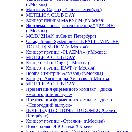
(г.Москва)
Матисс & Садко (г. Санкт-Петербург)
METELICA CLUB DAY
Концерт певицы МАКSИМ (г.Москва)
Экстремально - эротическое шоу "ДРУГИЕ"
(г.Москва)
МС/DJ ZHAN (г.Санкт-Петербург)
Garage Sound System presents FALL - WINTER
TOUR, Dj SUHOV (г. Москва)
Концерт группы «PLAZMA» (г.Москва)
METELICA CLUB DAY
Концерт «Loc Dog» (г. Москва)
Концерт группы ILWT (г. Москва)
Bobina (Дмитрий Алмазов) (г.Москва)
Концерт Александра Айвазова (г.Москва)
METELICA CLUB DAY
Презентация фирменного компакт – диска
«Новогодний выпуск»
Презентация фирменного компакт – диска
«Новогодний выпуск»
НОВОГОДНЯЯ НОЧЬ - DJ ROMEO (Санкт-
Петербург)
Концерт группы «Стрелки» (г.Москва)
Новогодняя DISCOтека ХХ века
Рождественская ночь! Специальный гость – Антон