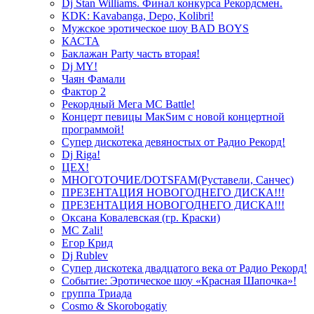
Dj Stan Williams. Финал конкурса Рекордсмен.
KDK: Kavabanga, Depo, Kolibri!
Мужское эротическое шоу BAD BOYS
КАСТА
Баклажан Party часть вторая!
Dj MY!
Чаян Фамали
Фактор 2
Рекордный Мега МС Battle!
Концерт певицы МакSим с новой концертной
программой!
Супер дискотека девяностых от Радио Рекорд!
Dj Riga!
ЦЕХ!
МНОГОТОЧИЕ/DOTSFAM(Руставели, Санчес)
ПРЕЗЕНТАЦИЯ НОВОГОДНЕГО ДИСКА!!!
ПРЕЗЕНТАЦИЯ НОВОГОДНЕГО ДИСКА!!!
Оксана Ковалевская (гр. Краски)
MC Zali!
Егор Крид
Dj Rublev
Супер дискотека двадцатого века от Радио Рекорд!
Событие: Эротическое шоу «Красная Шапочка»!
группа Триада
Cosmo & Skorobogatiy