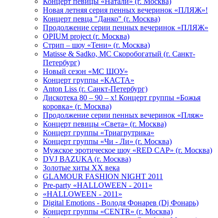
Концерт певицы «Натали» (г. Москва)
Новая летняя серия пенных вечеринок «ПЛЯЖ»!
Концерт певца "Данко" (г. Москва)
Продолжение серии пенных вечеринок «ПЛЯЖ»
OPIUM project (г. Москва)
Стрип – шоу «Тени» (г. Москва)
Matissе & Sadko, MC Скоробогатый (г. Санкт-
Петербург)
Новый сезон «МС ШОУ»
Концерт группы «КАСТА»
Anton Liss (г. Санкт-Петербург)
Дискотека 80 – 90 – х! Концерт группы «Божья
коровка» (г. Москва)
Продолжение серии пенных вечеринок «Пляж»
Концерт певицы «Света» (г. Москва)
Концерт группы «Триагрутрика»
Концерт группы «Чи - Ли» (г. Москва)
Мужское эротическое шоу «RED CAP» (г. Москва)
DVJ BAZUKA (г. Москва)
Золотые хиты XX века
GLAMOUR FASHION NIGHT 2011
Pre-party «HALLOWEEN - 2011»
«HALLOWEEN - 2011»
Digital Emotions - Володя Фонарев (Dj Фонарь)
Концерт группы «CENTR» (г. Москва)