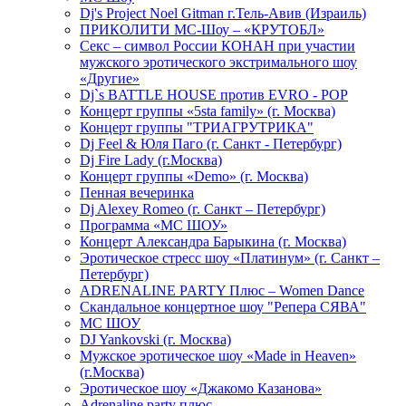
Dj's Project Noel Gitman г.Тель-Авив (Израиль)
ПРИКОЛИТИ МС-Шоу – «КРУТОБЛ»
Секс – символ России КОНАН при участии
мужского эротического экстримального шоу
«Другие»
Dj`s BATTLE HOUSE против EVRO - POP
Концерт группы «5sta family» (г. Москва)
Концерт группы "ТРИАГРУТРИКА"
Dj Feel & Юля Паго (г. Санкт - Петербург)
Dj Fire Lady (г.Москва)
Концерт группы «Demo» (г. Москва)
Пенная вечеринка
Dj Alexey Romeo (г. Санкт – Петербург)
Программа «МС ШОУ»
Концерт Александра Барыкина (г. Москва)
Эротическое стресс шоу «Платинум» (г. Санкт –
Петербург)
ADRENALINE PARTY Плюс – Women Dance
Скандальное концертное шоу "Репера СЯВА"
МС ШОУ
DJ Yankovski (г. Москва)
Мужское эротическое шоу «Made in Heaven»
(г.Москва)
Эротическое шоу «Джакомо Казанова»
Adrenaline party плюс