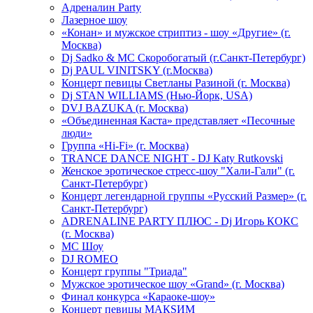
Адреналин Party
Лазерное шоу
«Конан» и мужское стриптиз - шоу «Другие» (г.
Москва)
Dj Sadko & МС Скоробогатый (г.Санкт-Петербург)
Dj PAUL VINITSKY (г.Москва)
Концерт певицы Светланы Разиной (г. Москва)
Dj STAN WILLIAMS (Нью-Йорк, USA)
DVJ BAZUKA (г. Москва)
«Объединенная Каста» представляет «Песочные
люди»
Группа «Hi-Fi» (г. Москва)
TRANCE DANCE NIGHT - DJ Katy Rutkovski
Женское эротическое стресс-шоу "Хали-Гали" (г.
Санкт-Петербург)
Концерт легендарной группы «Русский Размер» (г.
Санкт-Петербург)
ADRENALINE PARTY ПЛЮС - Dj Игорь КОКС
(г. Москва)
MC Шоу
DJ ROMEO
Концерт группы "Триада"
Мужское эротическое шоу «Grand» (г. Москва)
Финал конкурса «Караоке-шоу»
Концерт певицы МАКSИМ