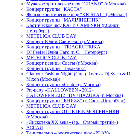
Мужское эротическое шоу "GRAND" (г.Москва)
Концерт группы "КАСТА"
Женское эротическое шоу "KRISTAL" (г.Москва)
Концерт группы "МАЛЬЧИШНИК"
Эротическое шоу КАТИ САМБУКИ (г.Санкт-
Петербург)
METELICA CLUB DAY
Концерт Юлии Савичевой (г.Москва)
Концерт группы "TRIAGRUTRIKA"
DJ Feel и Юлия Паго (г. С. - Петербург)
METELICA CLUB DAY
Концерт певицы Светы (г.Москва)
Концерт группы "Тараканы"
Glamour Fashion Night! (Спец. Гость – Dj Sveta & Dj
Mixon (Москва))
Концерт группы «Centr» (г. Москва)
Pre-party «HALLOWEEN - 2012»
HALOWEEN 2012 - DVJ BAZUKA (г. Москва)
Концерт группы "КНЯZZ" (г. Санкт-Петербург)
METELICA CLUB DAY
Концерт группы ОТПЕТЫЕ МОШЕННИКИ
(г.Москва)
«Дискотека ХХ века» (гр. «Старый третий»)
АССАИ
Танцевально – эротическое шоу «PLAY»