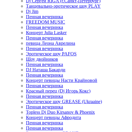
Dj Сергей RIGA (г.Санкт-Петербург)
Танцевально-эротическое шоу PLAY
Dj Jim
Пенная вечеринка
FREEDOM MUSIC
Пенная вечеринка
Концерт Julia Lasker
Пенная вечеринка
певица Леона Аврелина
Пенная вечеринка
Эротическое шоу PAFOS
Шоу двойников
Пенная вечеринка
DJ Наташа Бакарди
Пенная вечеринка
Концерт певицы Насти Крайновой
Пенная вечеринка
Красный перец (Dj Игорь Кокс)
Пенная вечеринка
Эротическое шоу GREASE (Ukraaine)
Пенная вечеринка
Topless Dj Duo Kirsanov & Phoenix
Концерт певицы Афродита
Пенная вечеринка
Пенная вечеринка