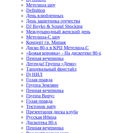
Метелица шоу
Definition
День влюбленных
День защитника отечества
DJ Boyko & Sound Shocking
Международный женский день
Метелица-С шоу
Концерт гр. Мираж
Диско 80-х в КРЦ Метелица-С
«Божья коровка» - На дискотеке 80-х
Пенная вечеринка
Легенда! Группа «Демо»
Танцевальный фристайл
Dj НИЛ
Голая правда
Группа Земляне
Пенная вечеринка
Группа Вирус
Голая правда
Тектоник party
Презентация диска клуба
Русская Ибица
Дискотека 80-х
Пенная вечеринка