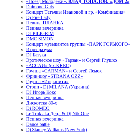
«Поезд Молодежи».
ВЛАД ТОПАЛОВ. «ДОМ-2»
Daimond Girls
Концерт Татьяны Ивановой и гр. «Комбинация»
Dj Fire Lady
Певица ПЛАНКА
Пенная вечеринка
DJ PILIGRIM
DMC SIMON
Концерт музыкантов группы «ПАРК ГОРЬКОГО»
Игры разума
DJ Базука
Эротическое шоу «Тарзан» и Сергей Глушко
«АССАИ» (ex-KREC)
Группа «CARMAN» и Сергей Лемох
Фрик-шоу «STRANA OZZ»
Группа «Инфинити»
Стрип - Dj MILANA (Украина)
DJ Игорь Кокс
Пенная вечеринка
Дискотека 80-х
Dj ROMEO
Le Truk aka Децл & Dj Nik One
Пенная вечеринка
Dance battle
Dj Stanley Williams (New York)