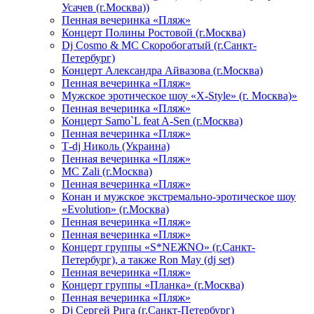
Усачев (г.Москва))
Пенная вечеринка «Пляж»
Концерт Полины Ростовой (г.Москва)
Dj Cosmo & МС Скоробогатый (г.Санкт-
Петербург)
Концерт Александра Айвазова (г.Москва)
Пенная вечеринка «Пляж»
Мужское эротическое шоу «X-Style» (г. Москва)»
Пенная вечеринка «Пляж»
Концерт Samo`L feat A-Sen (г.Москва)
Пенная вечеринка «Пляж»
Т-dj Николь (Украина)
Пенная вечеринка «Пляж»
МС Zali (г.Москва)
Пенная вечеринка «Пляж»
Конан и мужское экстремально-эротическое шоу
«Evolution» (г.Москва)
Пенная вечеринка «Пляж»
Пенная вечеринка «Пляж»
Концерт группы «S*NEЖNO» (г.Санкт-
Петербург), а также Ron May (dj set)
Пенная вечеринка «Пляж»
Концерт группы «Планка» (г.Москва)
Пенная вечеринка «Пляж»
Dj Сергей Рига (г.Санкт-Петербург)