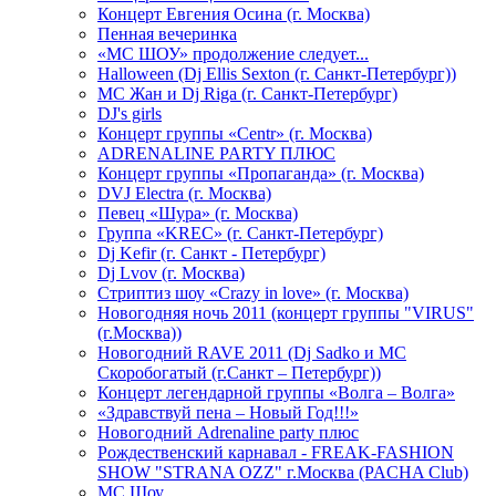
Концерт Евгения Осина (г. Москва)
Пенная вечеринка
«МС ШОУ» продолжение следует...
Halloween (Dj Ellis Sexton (г. Санкт-Петербург))
МС Жан и Dj Riga (г. Санкт-Петербург)
DJ's girls
Концерт группы «Centr» (г. Москва)
ADRENALINE PARTY ПЛЮС
Концерт группы «Пропаганда» (г. Москва)
DVJ Electra (г. Москва)
Певец «Шура» (г. Москва)
Группа «KREC» (г. Санкт-Петербург)
Dj Kefir (г. Санкт - Петербург)
Dj Lvov (г. Москва)
Стриптиз шоу «Crazy in love» (г. Москва)
Новогодняя ночь 2011 (концерт группы "VIRUS"
(г.Москва))
Новогодний RAVE 2011 (Dj Sadko и MC
Скоробогатый (г.Санкт – Петербург))
Концерт легендарной группы «Волга – Волга»
«Здравствуй пена – Новый Год!!!»
Новогодний Adrenaline party плюс
Рождественский карнавал - FREAK-FASHION
SHOW "STRANA OZZ" г.Москва (PACHA Club)
MC Шоу