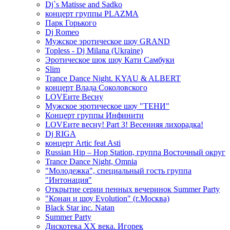
Dj`s Matisse and Sadko
концерт группы PLAZMA
Парк Горького
Dj Romeo
Мужское эротическое шоу GRAND
Topless - Dj Milana (Ukraine)
Эротическое шок шоу Кати Самбуки
Slim
Trance Dance Night. KYAU & ALBERT
концерт Влада Соколовского
LOVEите Весну
Мужское эротическое шоу "ТЕНИ"
Концерт группы Инфинити
LOVEите весну! Part 3! Весенняя лихорадка!
Dj RIGA
концерт Artic feat Asti
Russian Hip – Hop Station, группа Восточный округ
Trance Dance Night, Omnia
"Молодежка", специальный гость группа
"Интонация"
Открытие серии пенных вечеринок Summer Party
"Конан и шоу Evolution" (г.Москва)
Black Star inc. Natan
Summer Party
Дискотека ХХ века. Игорек