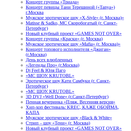
Концерт группы «Триада»
Концерт певицы Тани Терешиной («Tanya»)
г.Москва
Мужское эротическое шоу «X-Style» (г. Москва)»
Matissе & Sadko, MC Скоробогатый (г. Санкт-
Петербург)
Новый клубный проект «GAMES NOT OVER»
Концерт группы «Краски» (г. Москва)
Мужское эротическое шоу «Mafia» (г. Москва)»
Концерт топового исполнителя «Джиган»
(г.Москва)
День всех влюбленных
«Легенды Про» (г.Москва)
Dj Feel & Юля Паго
«МС ШОУ. KRUTOBL»
Эротическое шоу Кати Самбуки (г. Санкт-
Петербург)
«МС ШОУ. KRUTOBL»
3D DVJ «Well Done» (г.Санкт-Петербург)
Пенная вечеринка «Пляж. Весенняя версия»
Хип-хоп фестиваль: KREC, КАЖЕ ОБОЙМА,
КАПА
Мужское эротическое шоу «Black & White»
Стрип – шоу «Тени» (г. Москва)
Новый клубный проект «GAMES NOT OVER»