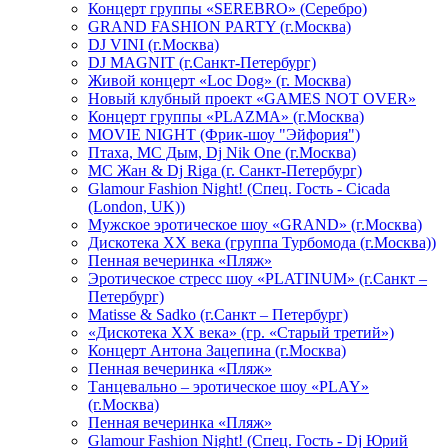
Концерт группы «SEREBRO» (Серебро)
GRAND FASHION PARTY (г.Москва)
DJ VINI (г.Москва)
DJ MAGNIT (г.Санкт-Петербург)
Живой концерт «Loc Dog» (г. Москва)
Новый клубный проект «GAMES NOT OVER»
Концерт группы «PLAZMA» (г.Москва)
MOVIE NIGHT (Фрик-шоу "Эйфория")
Птаха, МС Дым, Dj Nik One (г.Москва)
МС Жан & Dj Riga (г. Санкт-Петербург)
Glamour Fashion Night! (Спец. Гость - Cicada
(London, UK))
Мужское эротическое шоу «GRAND» (г.Москва)
Дискотека XX века (группа Турбомода (г.Москва))
Пенная вечеринка «Пляж»
Эротическое стресс шоу «PLATINUM» (г.Санкт –
Петербург)
Matisse & Sadko (г.Санкт – Петербург)
«Дискотека ХХ века» (гр. «Старый третий»)
Концерт Антона Зацепина (г.Москва)
Пенная вечеринка «Пляж»
Танцевально – эротическое шоу «PLAY»
(г.Москва)
Пенная вечеринка «Пляж»
Glamour Fashion Night! (Спец. Гость - Dj Юрий