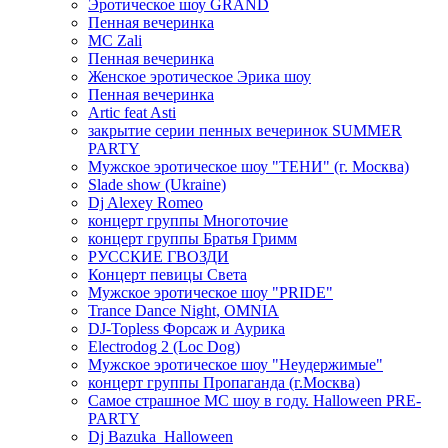
Эротическое шоу GRAND
Пенная вечеринка
MC Zali
Пенная вечеринка
Женское эротическое Эрика шоу
Пенная вечеринка
Artic feat Asti
закрытие серии пенных вечеринок SUMMER
PARTY
Мужское эротическое шоу "ТЕНИ" (г. Москва)
Slade show (Ukraine)
Dj Alexey Romeo
концерт группы Многоточие
концерт группы Братья Гримм
РУССКИЕ ГВОЗДИ
Концерт певицы Света
Мужское эротическое шоу "PRIDE"
Trance Dance Night, OMNIA
DJ-Topless Форсаж и Аурика
Electrodog 2 (Loc Dog)
Мужское эротическое шоу "Неудержимые"
концерт группы Пропаганда (г.Москва)
Самое страшное МС шоу в году. Halloween PRE-
PARTY
Dj Bazuka_Halloween