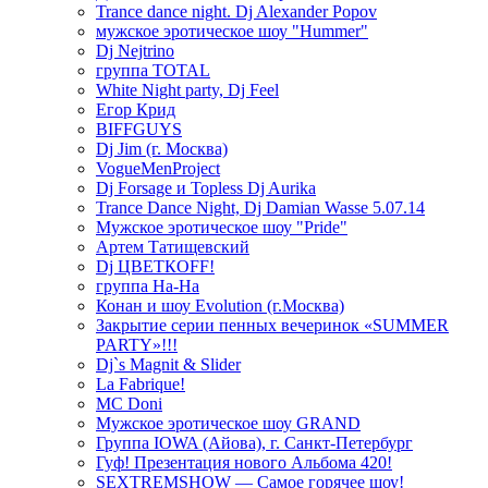
Trance dance night. Dj Alexander Popov
мужское эротическое шоу "Hummer"
Dj Nejtrino
группа TOTAL
White Night party, Dj Feel
Егор Крид
BIFFGUYS
Dj Jim (г. Москва)
VogueMenProject
Dj Forsage и Topless Dj Aurika
Trance Dance Night, Dj Damian Wasse 5.07.14
Мужское эротическое шоу "Pride"
Артем Татищевский
Dj ЦВЕТКOFF!
группа На-На
Конан и шоу Evolution (г.Москва)
Закрытие серии пенных вечеринок «SUMMER
PARTY»!!!
Dj`s Magnit & Slider
La Fabrique!
MC Doni
Мужское эротическое шоу GRAND
Группа IOWA (Айова), г. Санкт-Петербург
Гуф! Презентация нового Альбома 420!
SEXTREMSHOW — Самое горячее шоу!