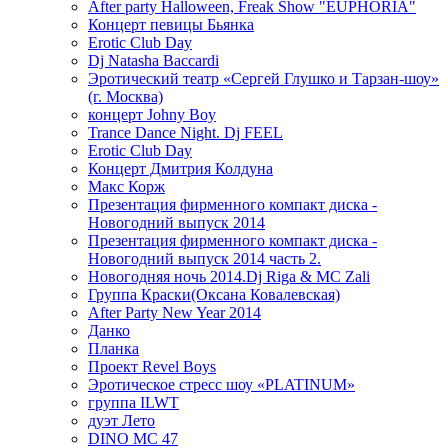
After party Halloween, Freak Show "EUPHORIA"
Концерт певицы Бьянка
Erotic Club Day
Dj Natasha Baccardi
Эротический театр «Сергей Глушко и Тарзан-шоу»
(г. Москва)
концерт Johny Boy
Trance Dance Night. Dj FEEL
Erotic Club Day
Концерт Дмитрия Колдуна
Макс Корж
Презентация фирменного компакт диска -
Новогодний выпуск 2014
Презентация фирменного компакт диска -
Новогодний выпуск 2014 часть 2.
Новогодняя ночь 2014.Dj Riga & MC Zali
Группа Краски(Оксана Ковалевская)
After Party New Year 2014
Данко
Планка
Проект Revel Boys
Эротическое стресс шоу «PLATINUM»
группа ILWT
дуэт Лето
DINO MC 47