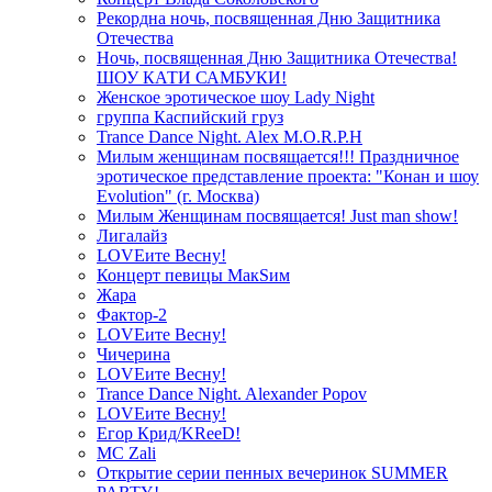
Рекордна ночь, посвященная Дню Защитника
Отечества
Ночь, посвященная Дню Защитника Отечества!
ШОУ КАТИ САМБУКИ!
Женское эротическое шоу Lady Night
группа Каспийский груз
Trance Dance Night. Alex M.O.R.P.H
Милым женщинам посвящается!!! Праздничное
эротическое представление проекта: "Конан и шоу
Evolution" (г. Москва)
Милым Женщинам посвящается! Just man show!
Лигалайз
LOVEите Весну!
Концерт певицы МакSим
Жара
Фактор-2
LOVEите Весну!
Чичерина
LOVEите Весну!
Trance Dance Night. Alexander Popov
LOVEите Весну!
Егор Крид/KReeD!
MC Zali
Открытие серии пенных вечеринок SUMMER