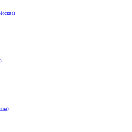
осква)
)
ква)