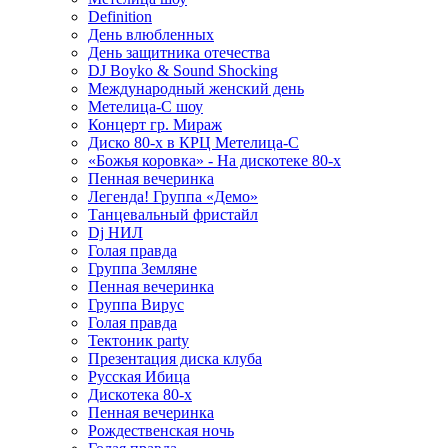
Definition
День влюбленных
День защитника отечества
DJ Boyko & Sound Shocking
Международный женский день
Метелица-С шоу
Концерт гр. Мираж
Диско 80-х в КРЦ Метелица-С
«Божья коровка» - На дискотеке 80-х
Пенная вечеринка
Легенда! Группа «Демо»
Танцевальный фристайл
Dj НИЛ
Голая правда
Группа Земляне
Пенная вечеринка
Группа Вирус
Голая правда
Тектоник party
Презентация диска клуба
Русская Ибица
Дискотека 80-х
Пенная вечеринка
Рождественская ночь