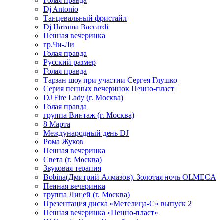
Голая правда
Dj Antonio
Танцевальный фристайл
Dj Наташа Baccardi
Пенная вечеринка
гр.Чи-Ли
Голая правда
Русский размер
Голая правда
Тарзан шоу при участии Сергея Глушко
Серия пенных вечеринок Пенно-пласт
DJ Fire Lady (г. Москва)
Голая правда
группа Винтаж (г. Москва)
8 Марта
Международный день DJ
Рома Жуков
Пенная вечеринка
Света (г. Москва)
Звуковая терапия
Bobina(Дмитрий Алмазов). Золотая ночь OLMECA
Пенная вечеринка
группа Лицей (г. Москва)
Презентация диска «Метелица-С» выпуск 2
Пенная вечеринка «Пенно-пласт»