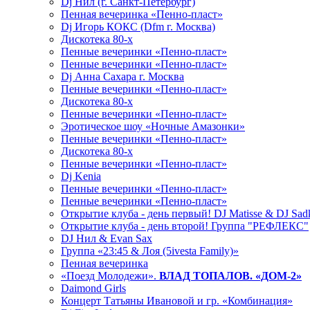
Dj Нил (г. Санкт-Петербург)
Пенная вечеринка «Пенно-пласт»
Dj Игорь КОКС (Dfm г. Москва)
Дискотека 80-х
Пенные вечеринки «Пенно-пласт»
Пенные вечеринки «Пенно-пласт»
Dj Анна Сахара г. Москва
Пенные вечеринки «Пенно-пласт»
Дискотека 80-х
Пенные вечеринки «Пенно-пласт»
Эротическое шоу «Ночные Амазонки»
Пенные вечеринки «Пенно-пласт»
Дискотека 80-х
Пенные вечеринки «Пенно-пласт»
Dj Kenia
Пенные вечеринки «Пенно-пласт»
Пенные вечеринки «Пенно-пласт»
Открытие клуба - день первый! DJ Matisse & DJ Sad
Открытие клуба - день второй! Группа "РЕФЛЕКС"
DJ Нил & Evan Sax
Группа «23:45 & Лоя (5ivesta Family)»
Пенная вечеринка
«Поезд Молодежи».
ВЛАД ТОПАЛОВ. «ДОМ-2»
Daimond Girls
Концерт Татьяны Ивановой и гр. «Комбинация»