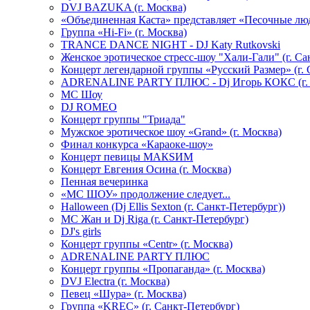
DVJ BAZUKA (г. Москва)
«Объединенная Каста» представляет «Песочные лю
Группа «Hi-Fi» (г. Москва)
TRANCE DANCE NIGHT - DJ Katy Rutkovski
Женское эротическое стресс-шоу "Хали-Гали" (г. Са
Концерт легендарной группы «Русский Размер» (г. 
ADRENALINE PARTY ПЛЮС - Dj Игорь КОКС (г. 
MC Шоу
DJ ROMEO
Концерт группы "Триада"
Мужское эротическое шоу «Grand» (г. Москва)
Финал конкурса «Караоке-шоу»
Концерт певицы МАКSИМ
Концерт Евгения Осина (г. Москва)
Пенная вечеринка
«МС ШОУ» продолжение следует...
Halloween (Dj Ellis Sexton (г. Санкт-Петербург))
МС Жан и Dj Riga (г. Санкт-Петербург)
DJ's girls
Концерт группы «Centr» (г. Москва)
ADRENALINE PARTY ПЛЮС
Концерт группы «Пропаганда» (г. Москва)
DVJ Electra (г. Москва)
Певец «Шура» (г. Москва)
Группа «KREC» (г. Санкт-Петербург)