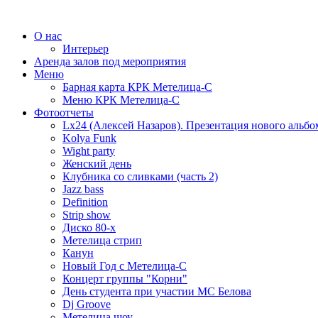
О нас
Интерьер
Аренда залов под мероприятия
Меню
Барная карта КРК Метелица-С
Меню КРК Метелица-С
Фотоотчеты
Lx24 (Алексей Назаров). Презентация нового альбо
Kolya Funk
Wight party
Женский день
Клубника со сливками (часть 2)
Jazz bass
Definition
Strip show
Диско 80-х
Метелица стрип
Канун
Новый Год с Метелица-С
Концерт группы "Корни"
День студента при участии МС Белова
Dj Groove
Метелица шоу