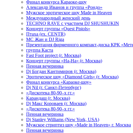
Финал конкурса Караоке-шоу
Александр Иванов и группа «Рондо»
Мужское эротическое шоу Made in Heaven
Международный женский день
TECHNO RAVE с участием DJ SHUSHUKIN
Концерт группы «Quest Pistols»
Птаха (ex. CENTR)
МС Жан и DJ Riga
Презентация фирменного компакт-диска КРК «Мет
группа Каста
Fast Foot project (г. Москва)
Концерт группы «На-На» (г. Москва)
Пенная вечеринка
Dj Богдан Кантимиров (г. Москва)
Эротическое шоу «Diamond Girls» (г. Москва)
Финал конкурса «Караоке-шоу»
Dj Nil (г. Санкт-Петербург)
«Дискотека 80-90–х гг.»
Карандаш (г. Москва)
Dj Макс Короваев (г. Москва)
«Дискотека 80-90–х гг.»
Пенная вечеринка
Dj Stanley Williams (New York, USA)
Мужское стриптиз шоу «Made in Heaven» г. Москва
Пенная вечеринка