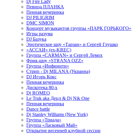
Dj Fire Lady
Певица ПЛАНКА
Пенная вечеринка
DJ PILIGRIM
DMC SIMON
Концерт музыкантов группы «ПАРК ГОРЬКОГО»
Игры разума
DJ Базука
Эротическое шоу «Тарзан» и Сергей Глушко
«АССАИ» (ex-KREC)
Группа «CARMAN» и Сергей Лемох
Фрик-шоу «STRANA OZZ»
Группа «Инфинити»
Стрип - Dj MILANA (Украина)
DJ Игорь Кокс
Пенная вечеринка
Дискотека 80-х
Dj ROMEO
Le Truk aka Децл & Dj Nik One
Пенная вечеринка
Dance battle
Dj Stanley Williams (New York)
Группа «Триада»
Группа «Ласковый Май»
Открытие весенней клубной сессии