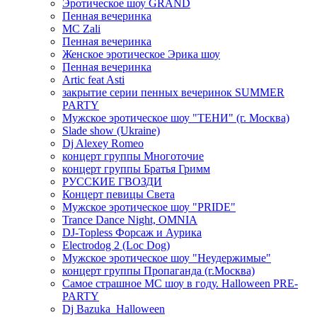
Эротическое шоу GRAND
Пенная вечеринка
MC Zali
Пенная вечеринка
Женское эротическое Эрика шоу
Пенная вечеринка
Artic feat Asti
закрытие серии пенных вечеринок SUMMER
PARTY
Мужское эротическое шоу "ТЕНИ" (г. Москва)
Slade show (Ukraine)
Dj Alexey Romeo
концерт группы Многоточие
концерт группы Братья Гримм
РУССКИЕ ГВОЗДИ
Концерт певицы Света
Мужское эротическое шоу "PRIDE"
Trance Dance Night, OMNIA
DJ-Topless Форсаж и Аурика
Electrodog 2 (Loc Dog)
Мужское эротическое шоу "Неудержимые"
концерт группы Пропаганда (г.Москва)
Самое страшное МС шоу в году. Halloween PRE-
PARTY
Dj Bazuka_Halloween