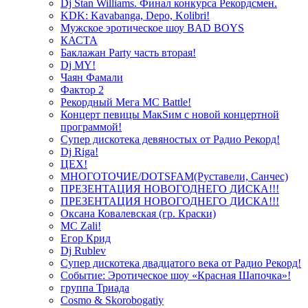
Dj Stan Williams. Финал конкурса Рекордсмен.
KDK: Kavabanga, Depo, Kolibri!
Мужское эротическое шоу BAD BOYS
КАСТА
Баклажан Party часть вторая!
Dj MY!
Чаян Фамали
Фактор 2
Рекордный Мега МС Battle!
Концерт певицы МакSим с новой концертной
программой!
Супер дискотека девяностых от Радио Рекорд!
Dj Riga!
ЦЕХ!
МНОГОТОЧИЕ/DOTSFAM(Руставели, Санчес)
ПРЕЗЕНТАЦИЯ НОВОГОДНЕГО ДИСКА!!!
ПРЕЗЕНТАЦИЯ НОВОГОДНЕГО ДИСКА!!!
Оксана Ковалевская (гр. Краски)
MC Zali!
Егор Крид
Dj Rublev
Супер дискотека двадцатого века от Радио Рекорд!
Событие: Эротическое шоу «Красная Шапочка»!
группа Триада
Cosmo & Skorobogatiy