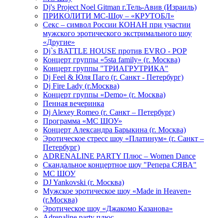
Dj's Project Noel Gitman г.Тель-Авив (Израиль)
ПРИКОЛИТИ МС-Шоу – «КРУТОБЛ»
Секс – символ России КОНАН при участии
мужского эротического экстримального шоу
«Другие»
Dj`s BATTLE HOUSE против EVRO - POP
Концерт группы «5sta family» (г. Москва)
Концерт группы "ТРИАГРУТРИКА"
Dj Feel & Юля Паго (г. Санкт - Петербург)
Dj Fire Lady (г.Москва)
Концерт группы «Demo» (г. Москва)
Пенная вечеринка
Dj Alexey Romeo (г. Санкт – Петербург)
Программа «МС ШОУ»
Концерт Александра Барыкина (г. Москва)
Эротическое стресс шоу «Платинум» (г. Санкт –
Петербург)
ADRENALINE PARTY Плюс – Women Dance
Скандальное концертное шоу "Репера СЯВА"
МС ШОУ
DJ Yankovski (г. Москва)
Мужское эротическое шоу «Made in Heaven»
(г.Москва)
Эротическое шоу «Джакомо Казанова»
Adrenaline party плюс