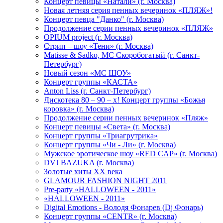
Концерт певицы «Натали» (г. Москва)
Новая летняя серия пенных вечеринок «ПЛЯЖ»!
Концерт певца "Данко" (г. Москва)
Продолжение серии пенных вечеринок «ПЛЯЖ»
OPIUM project (г. Москва)
Стрип – шоу «Тени» (г. Москва)
Matissе & Sadko, MC Скоробогатый (г. Санкт-
Петербург)
Новый сезон «МС ШОУ»
Концерт группы «КАСТА»
Anton Liss (г. Санкт-Петербург)
Дискотека 80 – 90 – х! Концерт группы «Божья
коровка» (г. Москва)
Продолжение серии пенных вечеринок «Пляж»
Концерт певицы «Света» (г. Москва)
Концерт группы «Триагрутрика»
Концерт группы «Чи - Ли» (г. Москва)
Мужское эротическое шоу «RED CAP» (г. Москва)
DVJ BAZUKA (г. Москва)
Золотые хиты XX века
GLAMOUR FASHION NIGHT 2011
Pre-party «HALLOWEEN - 2011»
«HALLOWEEN - 2011»
Digital Emotions - Володя Фонарев (Dj Фонарь)
Концерт группы «CENTR» (г. Москва)