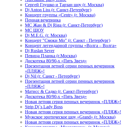
Сергей Глушко и Тарзан шоу (г. Москва)
Dj Anton Liss (г. Санкт-Петербург)
Концерт группы «Centr» (г. Москва)
Пенная вечерника
МС Жан & Dj Riga (г. Санкт-Петербург)
МС ШОУ
Dj M.E.G. (г. Москва)
Концерт "Смоки Мо" (г. Санкт - Петербург)
Концерт легендарной группы «Волга – Волга»
Dj Ruslan Sever
Певица Планка (г.Москва)
Дискотека 80/90-х «Пять Звезд»
Презентация летней серии пенных вечеринок
«ПЛЯЖ»!
Dj Nil (г. Санкт - Петербург)
Презентация летней серии пенных вечеринок
«ПЛЯЖ»!
Матисс & Садко (г. Санкт-Петербург)
Дискотека 80/90-х «Пять Звезд»
Новая летняя серия пенных вечеринок «ПЛЯЖ»!
Strip Dj`s Lady Boss
Новая летняя серия пенных вечеринок «ПЛЯЖ»!
Мужское эротическое шоу «Grand» (г. Москва)
Новая летняя серия пенных вечеринок «ПЛЯЖ»!