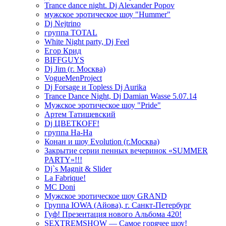
Trance dance night. Dj Alexander Popov
мужское эротическое шоу "Hummer"
Dj Nejtrino
группа TOTAL
White Night party, Dj Feel
Егор Крид
BIFFGUYS
Dj Jim (г. Москва)
VogueMenProject
Dj Forsage и Topless Dj Aurika
Trance Dance Night, Dj Damian Wasse 5.07.14
Мужское эротическое шоу "Pride"
Артем Татищевский
Dj ЦВЕТКOFF!
группа На-На
Конан и шоу Evolution (г.Москва)
Закрытие серии пенных вечеринок «SUMMER
PARTY»!!!
Dj`s Magnit & Slider
La Fabrique!
MC Doni
Мужское эротическое шоу GRAND
Группа IOWA (Айова), г. Санкт-Петербург
Гуф! Презентация нового Альбома 420!
SEXTREMSHOW — Самое горячее шоу!