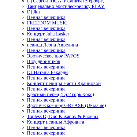
Dj Сергей RIGA (г.Санкт-Петербург)
Танцевально-эротическое шоу PLAY
Dj Jim
Пенная вечеринка
FREEDOM MUSIC
Пенная вечеринка
Концерт Julia Lasker
Пенная вечеринка
певица Леона Аврелина
Пенная вечеринка
Эротическое шоу PAFOS
Шоу двойников
Пенная вечеринка
DJ Наташа Бакарди
Пенная вечеринка
Концерт певицы Насти Крайновой
Пенная вечеринка
Красный перец (Dj Игорь Кокс)
Пенная вечеринка
Эротическое шоу GREASE (Ukraaine)
Пенная вечеринка
Topless Dj Duo Kirsanov & Phoenix
Концерт певицы Афродита
Пенная вечеринка
Пенная вечеринка