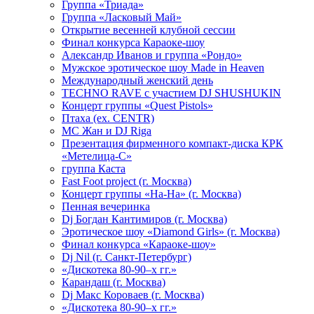
Группа «Триада»
Группа «Ласковый Май»
Открытие весенней клубной сессии
Финал конкурса Караоке-шоу
Александр Иванов и группа «Рондо»
Мужское эротическое шоу Made in Heaven
Международный женский день
TECHNO RAVE с участием DJ SHUSHUKIN
Концерт группы «Quest Pistols»
Птаха (ex. CENTR)
МС Жан и DJ Riga
Презентация фирменного компакт-диска КРК
«Метелица-С»
группа Каста
Fast Foot project (г. Москва)
Концерт группы «На-На» (г. Москва)
Пенная вечеринка
Dj Богдан Кантимиров (г. Москва)
Эротическое шоу «Diamond Girls» (г. Москва)
Финал конкурса «Караоке-шоу»
Dj Nil (г. Санкт-Петербург)
«Дискотека 80-90–х гг.»
Карандаш (г. Москва)
Dj Макс Короваев (г. Москва)
«Дискотека 80-90–х гг.»