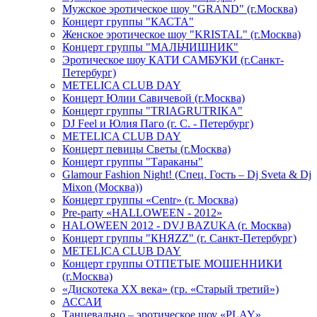
Мужское эротическое шоу "GRAND" (г.Москва)
Концерт группы "КАСТА"
Женское эротическое шоу "KRISTAL" (г.Москва)
Концерт группы "МАЛЬЧИШНИК"
Эротическое шоу КАТИ САМБУКИ (г.Санкт-
Петербург)
METELICA CLUB DAY
Концерт Юлии Савичевой (г.Москва)
Концерт группы "TRIAGRUTRIKA"
DJ Feel и Юлия Паго (г. С. - Петербург)
METELICA CLUB DAY
Концерт певицы Светы (г.Москва)
Концерт группы "Тараканы"
Glamour Fashion Night! (Спец. Гость – Dj Sveta & Dj
Mixon (Москва))
Концерт группы «Centr» (г. Москва)
Pre-party «HALLOWEEN - 2012»
HALOWEEN 2012 - DVJ BAZUKA (г. Москва)
Концерт группы "КНЯZZ" (г. Санкт-Петербург)
METELICA CLUB DAY
Концерт группы ОТПЕТЫЕ МОШЕННИКИ
(г.Москва)
«Дискотека ХХ века» (гр. «Старый третий»)
АССАИ
Танцевально – эротическое шоу «PLAY»