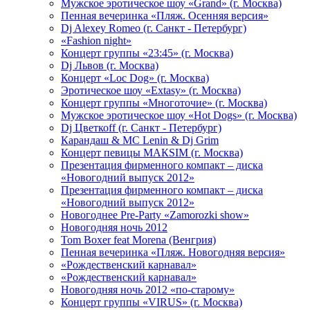
Мужское эротическое шоу «Grand» (г. Москва)
Пенная вечеринка «Пляж. Осенняя версия»
Dj Alexey Romeo (г. Санкт - Петербург)
«Fashion night»
Концерт группы «23:45» (г. Москва)
Dj Львов (г. Москва)
Концерт «Loc Dog» (г. Москва)
Эротическое шоу «Extasy» (г. Москва)
Концерт группы «Многоточие» (г. Москва)
Мужское эротическое шоу «Hot Dogs» (г. Москва)
Dj Цветкоff (г. Санкт - Петербург)
Карандаш & МС Lenin & Dj Grim
Концерт певицы МАКSIМ (г. Москва)
Презентация фирменного компакт – диска
«Новогодний выпуск 2012»
Презентация фирменного компакт – диска
«Новогодний выпуск 2012»
Новогоднее Pre-Party «Zamorozki show»
Новогодняя ночь 2012
Tom Boxer feat Morena (Венгрия)
Пенная вечеринка «Пляж. Новогодняя версия»
«Рождественский карнавал»
«Рождественский карнавал»
Новогодняя ночь 2012 «по-старому»
Концерт группы «VIRUS» (г. Москва)