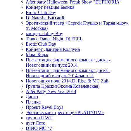
After party Halloween, Freak Show "EUPHORIA"
Концерт певицы Бьянка
Erotic Club Day
Dj Natasha Baccardi
Эротический театр «Сергей Глушко и Тарзан-шоу»
(г. Москва)
концерт Johny Boy
Trance Dance Night. Dj FEEL
Erotic Club Day
Концерт Дмитрия Колдуна
Макс Корж
Презентация фирменного компакт диска -
Новогодний выпуск 2014
Презентация фирменного компакт диска -
Новогодний выпуск 2014 часть 2.
Новогодняя ночь 2014.Dj Riga & MC Zali
Группа Краски(Оксана Ковалевская)
After Party New Year 2014
Данко
Планка
Проект Revel Boys
Эротическое стресс шоу «PLATINUM»
группа ILWT
дуэт Лето
DINO MC 47