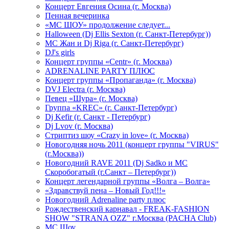
Концерт Евгения Осина (г. Москва)
Пенная вечеринка
«МС ШОУ» продолжение следует...
Halloween (Dj Ellis Sexton (г. Санкт-Петербург))
МС Жан и Dj Riga (г. Санкт-Петербург)
DJ's girls
Концерт группы «Centr» (г. Москва)
ADRENALINE PARTY ПЛЮС
Концерт группы «Пропаганда» (г. Москва)
DVJ Electra (г. Москва)
Певец «Шура» (г. Москва)
Группа «KREC» (г. Санкт-Петербург)
Dj Kefir (г. Санкт - Петербург)
Dj Lvov (г. Москва)
Стриптиз шоу «Crazy in love» (г. Москва)
Новогодняя ночь 2011 (концерт группы "VIRUS"
(г.Москва))
Новогодний RAVE 2011 (Dj Sadko и MC
Скоробогатый (г.Санкт – Петербург))
Концерт легендарной группы «Волга – Волга»
«Здравствуй пена – Новый Год!!!»
Новогодний Adrenaline party плюс
Рождественский карнавал - FREAK-FASHION
SHOW "STRANA OZZ" г.Москва (PACHA Club)
MC Шоу