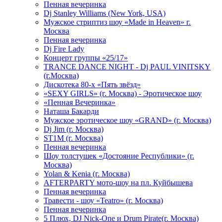
Пенная вечеринка
Dj Stanley Williams (New York, USA)
Мужское стриптиз шоу «Made in Heaven» г.
Москва
Пенная вечеринка
Dj Fire Lady
Концерт группы «25/17»
TRANCE DANCE NIGHT - Dj PAUL VINITSKY
(г.Москва)
Дискотека 80-х «Пять звёзд»
«SEXY GIRLS» (г. Москва) - Эротическое шоу
«Пенная Вечеринка»
Hаташа Бакарди
Мужское эротическое шоу «GRAND» (г. Москва)
Dj Jim (г. Москва)
ST1M (г. Москва)
Пенная вечеринка
Шоу толстушек «Достояние Республики» (г.
Москва)
Yolan & Kenia (г. Москва)
AFTERPARTY мото-шоу на пл. Куйбышева
Пенная вечеринка
Травести - шоу «Teatro» (г. Москва)
Пенная вечеринка
5 Плюх, DJ Nick-One и Drum Pirate(г. Москва)