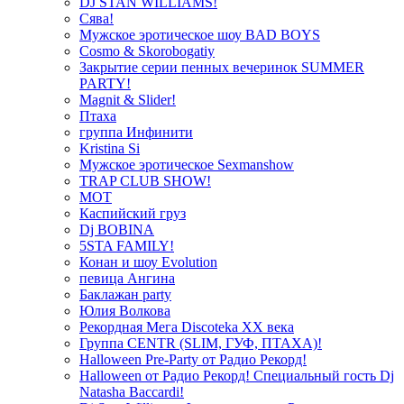
DJ STAN WILLIAMS!
Сява!
Мужское эротическое шоу BAD BOYS
Cosmo & Skorobogatiy
Закрытие серии пенных вечеринок SUMMER
PARTY!
Magnit & Slider!
Птаха
группа Инфинити
Kristina Si
Мужское эротическое Sexmanshow
TRAP CLUB SHOW!
МОТ
Каспийский груз
Dj BOBINA
5STA FAMILY!
Конан и шоу Evolution
певица Ангина
Баклажан party
Юлия Волкова
Рекордная Мега Discoteka XX века
Группа CENTR (SLIM, ГУФ, ПТАХА)!
Halloween Pre-Party от Радио Рекорд!
Halloween от Радио Рекорд! Специальный гость Dj
Natasha Baccardi!