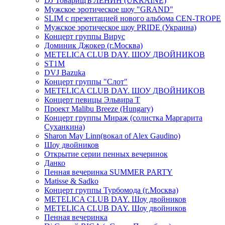
DJ ТоварищЪ ЛЕНИН (UKRAINE)
Мужское эротическое шоу "GRAND"
SLIM с презентацией нового альбома CEN-TROPE
Мужское эротическое шоу PRIDE (Украина)
Концерт группы Вирус
Доминик Джокер (г.Москва)
METELICA CLUB DAY. ШОУ ДВОЙНИКОВ
ST1M
DVJ Bazuka
Концерт группы "Слот"
METELICA CLUB DAY. ШОУ ДВОЙНИКОВ
Концерт певицы Эльвира Т
Проект Malibu Breeze (Hungary)
Концерт группы Мираж (солистка Маргарита
Суханкина)
Sharon May Linn(вокал of Alex Gaudino)
Шоу двойников
Открытие серии пенных вечеринок
Данко
Пенная вечеринка SUMMER PARTY
Matisse & Sadko
Концерт группы Турбомода (г.Москва)
METELICA CLUB DAY. Шоу двойников
METELICA CLUB DAY. Шоу двойников
Пенная вечеринка