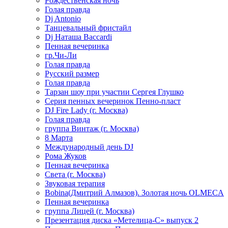
Рождественская ночь
Голая правда
Dj Antonio
Танцевальный фристайл
Dj Наташа Baccardi
Пенная вечеринка
гр.Чи-Ли
Голая правда
Русский размер
Голая правда
Тарзан шоу при участии Сергея Глушко
Серия пенных вечеринок Пенно-пласт
DJ Fire Lady (г. Москва)
Голая правда
группа Винтаж (г. Москва)
8 Марта
Международный день DJ
Рома Жуков
Пенная вечеринка
Света (г. Москва)
Звуковая терапия
Bobina(Дмитрий Алмазов). Золотая ночь OLMECA
Пенная вечеринка
группа Лицей (г. Москва)
Презентация диска «Метелица-С» выпуск 2