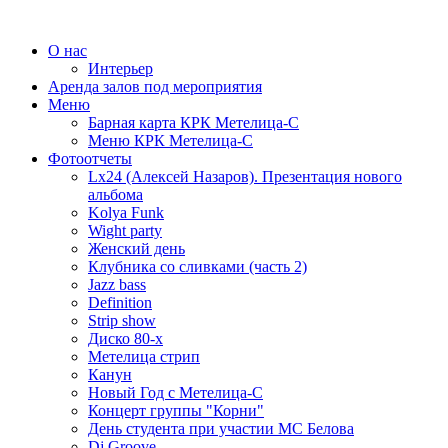
О нас
Интерьер
Аренда залов под мероприятия
Меню
Барная карта КРК Метелица-С
Меню КРК Метелица-С
Фотоотчеты
Lx24 (Алексей Назаров). Презентация нового
альбома
Kolya Funk
Wight party
Женский день
Клубника со сливками (часть 2)
Jazz bass
Definition
Strip show
Диско 80-х
Метелица стрип
Канун
Новый Год с Метелица-С
Концерт группы "Корни"
День студента при участии МС Белова
Dj Groove