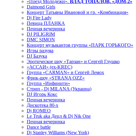
«Поезд Молодежи».
ВЛАД ТОПАЛОВ. «ДОМ-2»
Daimond Girls
Концерт Татьяны Ивановой и гр. «Комбинация»
Dj Fire Lady
Певица ПЛАНКА
Пенная вечеринка
DJ PILIGRIM
DMC SIMON
Концерт музыкантов группы «ПАРК ГОРЬКОГО»
Игры разума
DJ Базука
Эротическое шоу «Тарзан» и Сергей Глушко
«АССАИ» (ex-KREC)
Группа «CARMAN» и Сергей Лемох
Фрик-шоу «STRANA OZZ»
Группа «Инфинити»
Стрип - Dj MILANA (Украина)
DJ Игорь Кокс
Пенная вечеринка
Дискотека 80-х
Dj ROMEO
Le Truk aka Децл & Dj Nik One
Пенная вечеринка
Dance battle
Dj Stanley Williams (New York)