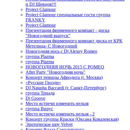
и DJ Шевцов!!!
Project Glamour
Project Glamour специальные гости группа
FRANKY
Project Glamour
Презентация фирменного компакт - диска
"Новогодний выпуск"
Презентация фирменного компакт диска от КРК
Метелица- С Новогодний
Новогодняя нось с Dj Alexey Romeo
группа Plazma
группа Plazma
НОВОГОДНЯЯ НОЧЬ 2015 C РОМЕО
After Party "Новогодняя ночь"
Концерт певицы Афродита (г. Москва)
«Русские Гвозди»
DJ Natasha Baccardi (г. Санкт-Петербург)
группа Триада
Dj Groove
Место встречи изменить нельзя
группа Вирус
Место встречи изменить нельзя - 2
Концерт группы Краски (Оксана Ковалевская)
Эротическое шоу Velvet
Концерт Влада Соколовского