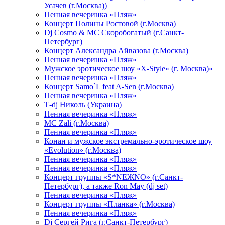
Усачев (г.Москва))
Пенная вечеринка «Пляж»
Концерт Полины Ростовой (г.Москва)
Dj Cosmo & МС Скоробогатый (г.Санкт-
Петербург)
Концерт Александра Айвазова (г.Москва)
Пенная вечеринка «Пляж»
Мужское эротическое шоу «X-Style» (г. Москва)»
Пенная вечеринка «Пляж»
Концерт Samo`L feat A-Sen (г.Москва)
Пенная вечеринка «Пляж»
Т-dj Николь (Украина)
Пенная вечеринка «Пляж»
МС Zali (г.Москва)
Пенная вечеринка «Пляж»
Конан и мужское экстремально-эротическое шоу
«Evolution» (г.Москва)
Пенная вечеринка «Пляж»
Пенная вечеринка «Пляж»
Концерт группы «S*NEЖNO» (г.Санкт-
Петербург), а также Ron May (dj set)
Пенная вечеринка «Пляж»
Концерт группы «Планка» (г.Москва)
Пенная вечеринка «Пляж»
Dj Сергей Рига (г.Санкт-Петербург)