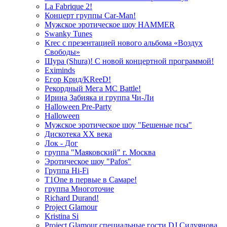
La Fabrique 2!
Концерт группы Car-Man!
Мужское эротическое шоу HAMMER
Swanky Tunes
Krec с презентацией нового альбома «Воздух
Свободы»
Шура (Shura)! С новой концертной программой!
Eximinds
Егор Крид/KReeD!
Рекордный Мега МС Battle!
Ирина Забияка и группа Чи-Ли
Halloween Pre-Party
Halloween
Мужское эротическое шоу "Бешеные псы"
Дискотека ХХ века
Лок - Дог
группа "Маяковский" г. Москва
Эротическое шоу "Pafos"
Группа Hi-Fi
T1One в первые в Самаре!
группа Многоточие
Richard Durand!
Project Glamour
Kristina Si
Project Glamour специальные гости DJ Силуянова