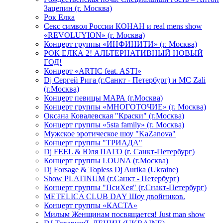
Зацепин (г. Москва)
Рок Елка
Секс символ России КОНАН и real mens show
«REVOLUYION» (г. Москва)
Концерт группы «ИНФИНИТИ» (г. Москва)
РОК ЕЛКА 2! АЛЬТЕРНАТИВНЫЙ НОВЫЙ
ГОД!
Концерт «ARTIC feat. ASTI»
Dj Сергей Рига (г.Санкт - Петербург) и MC Zali
(г.Москва)
Концерт певицы МАРА (г.Москва)
Концерт группы «МНОГОТОЧИЕ» (г. Москва)
Оксана Ковалевская "Краски" (г.Москва)
Концерт группы «5sta family» (г. Москва)
Мужское эротическое шоу "KaZanova"
Концерт группы "ТРИАДА"
Dj FEEL & Юля ПАГО (г. Санкт-Петербург)
Концерт группы LOUNA (г.Москва)
Dj Forsage & Topless Dj Aurika (Ukraine)
Show PLATINUM (г.Санкт - Петербург)
Концерт группы "ПсиХея" (г.Снакт-Петербург)
METELICA CLUB DAY Шоу двойников.
Концерт группы «КАСТА»
Милым Женщинам посвящается! Just man show