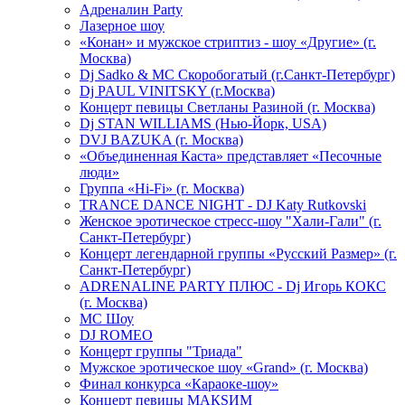
Адреналин Party
Лазерное шоу
«Конан» и мужское стриптиз - шоу «Другие» (г.
Москва)
Dj Sadko & МС Скоробогатый (г.Санкт-Петербург)
Dj PAUL VINITSKY (г.Москва)
Концерт певицы Светланы Разиной (г. Москва)
Dj STAN WILLIAMS (Нью-Йорк, USA)
DVJ BAZUKA (г. Москва)
«Объединенная Каста» представляет «Песочные
люди»
Группа «Hi-Fi» (г. Москва)
TRANCE DANCE NIGHT - DJ Katy Rutkovski
Женское эротическое стресс-шоу "Хали-Гали" (г.
Санкт-Петербург)
Концерт легендарной группы «Русский Размер» (г.
Санкт-Петербург)
ADRENALINE PARTY ПЛЮС - Dj Игорь КОКС
(г. Москва)
MC Шоу
DJ ROMEO
Концерт группы "Триада"
Мужское эротическое шоу «Grand» (г. Москва)
Финал конкурса «Караоке-шоу»
Концерт певицы МАКSИМ