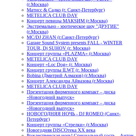
(г.Москва)
Матисс & Садко (г. Санкт-Петербург)
METELICA CLUB DAY
Концерт певицы МАКSИМ (г.Москва)
Экстремально - эротическое шоу "ДРУГИЕ"
(г.Москва)
МС/DJ ZHAN (г.Санкт-Петербург)
Garage Sound System presents FALL - WINTER
TOUR, Dj SUHOV (г. Москва)
Концерт группы «PLAZMA» (г.Москва)
METELICA CLUB DAY
Концерт «Loc Dog» (г. Москва)
Концерт группы ILWT (г. Москва)
Bobina (Дмитрий Алмазов) (г.Москва)
Концерт Александра Айвазова (г.Москва)
METELICA CLUB DAY
Презентация фирменного компакт – диска
«Новогодний выпуск»
Презентация фирменного компакт – диска
«Новогодний выпуск»
НОВОГОДНЯЯ НОЧЬ - DJ ROMEO (Санкт-
Петербург)
Концерт группы «Стрелки» (г.Москва)
Новогодняя DISCOтека ХХ века
Рождественская ночь! Специальный гость – Антон