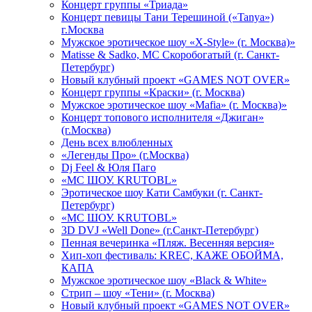
Концерт группы «Триада»
Концерт певицы Тани Терешиной («Tanya»)
г.Москва
Мужское эротическое шоу «X-Style» (г. Москва)»
Matissе & Sadko, MC Скоробогатый (г. Санкт-
Петербург)
Новый клубный проект «GAMES NOT OVER»
Концерт группы «Краски» (г. Москва)
Мужское эротическое шоу «Mafia» (г. Москва)»
Концерт топового исполнителя «Джиган»
(г.Москва)
День всех влюбленных
«Легенды Про» (г.Москва)
Dj Feel & Юля Паго
«МС ШОУ. KRUTOBL»
Эротическое шоу Кати Самбуки (г. Санкт-
Петербург)
«МС ШОУ. KRUTOBL»
3D DVJ «Well Done» (г.Санкт-Петербург)
Пенная вечеринка «Пляж. Весенняя версия»
Хип-хоп фестиваль: KREC, КАЖЕ ОБОЙМА,
КАПА
Мужское эротическое шоу «Black & White»
Стрип – шоу «Тени» (г. Москва)
Новый клубный проект «GAMES NOT OVER»