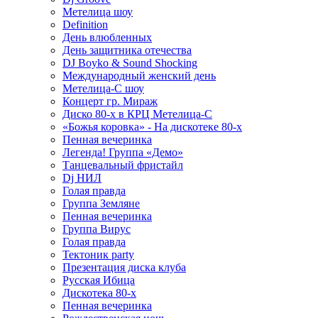
Метелица шоу
Definition
День влюбленных
День защитника отечества
DJ Boyko & Sound Shocking
Международный женский день
Метелица-С шоу
Концерт гр. Мираж
Диско 80-х в КРЦ Метелица-С
«Божья коровка» - На дискотеке 80-х
Пенная вечеринка
Легенда! Группа «Демо»
Танцевальный фристайл
Dj НИЛ
Голая правда
Группа Земляне
Пенная вечеринка
Группа Вирус
Голая правда
Тектоник party
Презентация диска клуба
Русская Ибица
Дискотека 80-х
Пенная вечеринка