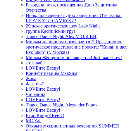
Рекордна ночь, посвященная Дню Защитника
Отечества
Ночь, посвященная Дню Защитника Отечества!
ШОУ КАТИ САМБУКИ!
Женское эротическое шоу Lady Night
группа Каспийский груз
Trance Dance Night. Alex M.O.R.P.H
Милым женщинам посвящается!!! Праздничное
эротическое представление проекта: "Конан и шоу
Evolution" (г. Москва)
Милым Женщинам посвящается! Just man show!
Лигалайз
LOVEите Весну!
Концерт певицы МакSим
Жара
Фактор-2
LOVEите Весну!
Чичерина
LOVEите Весну!
Trance Dance Night. Alexander Popov
LOVEите Весну!
Егор Крид/KReeD!
MC Zali
Открытие серии пенных вечеринок SUMMER