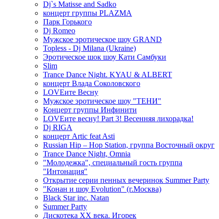
Dj`s Matisse and Sadko
концерт группы PLAZMA
Парк Горького
Dj Romeo
Мужское эротическое шоу GRAND
Topless - Dj Milana (Ukraine)
Эротическое шок шоу Кати Самбуки
Slim
Trance Dance Night. KYAU & ALBERT
концерт Влада Соколовского
LOVEите Весну
Мужское эротическое шоу "ТЕНИ"
Концерт группы Инфинити
LOVEите весну! Part 3! Весенняя лихорадка!
Dj RIGA
концерт Artic feat Asti
Russian Hip – Hop Station, группа Восточный округ
Trance Dance Night, Omnia
"Молодежка", специальный гость группа
"Интонация"
Открытие серии пенных вечеринок Summer Party
"Конан и шоу Evolution" (г.Москва)
Black Star inc. Natan
Summer Party
Дискотека ХХ века. Игорек