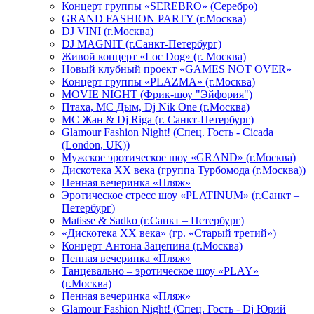
Концерт группы «SEREBRO» (Серебро)
GRAND FASHION PARTY (г.Москва)
DJ VINI (г.Москва)
DJ MAGNIT (г.Санкт-Петербург)
Живой концерт «Loc Dog» (г. Москва)
Новый клубный проект «GAMES NOT OVER»
Концерт группы «PLAZMA» (г.Москва)
MOVIE NIGHT (Фрик-шоу "Эйфория")
Птаха, МС Дым, Dj Nik One (г.Москва)
МС Жан & Dj Riga (г. Санкт-Петербург)
Glamour Fashion Night! (Спец. Гость - Cicada
(London, UK))
Мужское эротическое шоу «GRAND» (г.Москва)
Дискотека XX века (группа Турбомода (г.Москва))
Пенная вечеринка «Пляж»
Эротическое стресс шоу «PLATINUM» (г.Санкт –
Петербург)
Matisse & Sadko (г.Санкт – Петербург)
«Дискотека ХХ века» (гр. «Старый третий»)
Концерт Антона Зацепина (г.Москва)
Пенная вечеринка «Пляж»
Танцевально – эротическое шоу «PLAY»
(г.Москва)
Пенная вечеринка «Пляж»
Glamour Fashion Night! (Спец. Гость - Dj Юрий