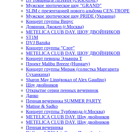
DJ ТоварищЪ ЛЕНИН (UKRAINE)
Мужское эротическое шоу "GRAND"
SLIM с презентацией нового альбома CEN-TROPE
Мужское эротическое шоу PRIDE (Украина)
Концерт группы Вирус
Доминик Джокер (г.Москва)
METELICA CLUB DAY. ШОУ ДВОЙНИКОВ
ST1M
DVJ Bazuka
Концерт группы "Слот"
METELICA CLUB DAY. ШОУ ДВОЙНИКОВ
Концерт певицы Эльвира Т
Проект Malibu Breeze (Hungary)
Концерт группы Мираж (солистка Маргарита
Суханкина)
Sharon May Linn(вокал of Alex Gaudino)
Шоу двойников
Открытие серии пенных вечеринок
Данко
Пенная вечеринка SUMMER PARTY
Matisse & Sadko
Концерт группы Турбомода (г.Москва)
METELICA CLUB DAY. Шоу двойников
METELICA CLUB DAY. Шоу двойников
Пенная вечеринка