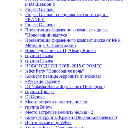
и DJ Шевцов!!!
Project Glamour
Project Glamour специальные гости группа
FRANKY
Project Glamour
Презентация фирменного компакт - диска
"Новогодний выпуск"
Презентация фирменного компакт диска от КРК
Метелица- С Новогодний
Новогодняя нось с Dj Alexey Romeo
группа Plazma
группа Plazma
НОВОГОДНЯЯ НОЧЬ 2015 C РОМЕО
After Party "Новогодняя ночь"
Концерт певицы Афродита (г. Москва)
«Русские Гвозди»
DJ Natasha Baccardi (г. Санкт-Петербург)
группа Триада
Dj Groove
Место встречи изменить нельзя
группа Вирус
Место встречи изменить нельзя - 2
Концерт группы Краски (Оксана Ковалевская)
Эротическое шоу Velvet
Концерт Влада Соколовского