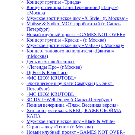
Концерт группы «Триада»
Концерт певицы Тани Терешиной («Tanya»)
г.Москва
Мужское эротическое шоу «X-Style» (г. Москва)»
Matissе & Sadko, MC Скоробогатый (г. Санкт-
Петербург)
Новый клубный проект «GAMES NOT OVER»
Концерт группы «Краски» (г. Москва)
Мужское эротическое шоу «Mafia» (г. Москва)»
Концерт топового исполнителя «Джиган»
(г.Москва)
День всех влюбленных
«Легенды Про» (г.Москва)
Dj Feel & Юля Паго
«МС ШОУ. KRUTOBL»
Эротическое шоу Кати Самбуки (г. Санкт-
Петербург)
«МС ШОУ. KRUTOBL»
3D DVJ «Well Done» (г.Санкт-Петербург)
Пенная вечеринка «Пляж. Весенняя версия»
Хип-хоп фестиваль: KREC, КАЖЕ ОБОЙМА,
КАПА
Мужское эротическое шоу «Black & White»
Стрип – шоу «Тени» (г. Москва)
Новый клубный проект «GAMES NOT OVER»