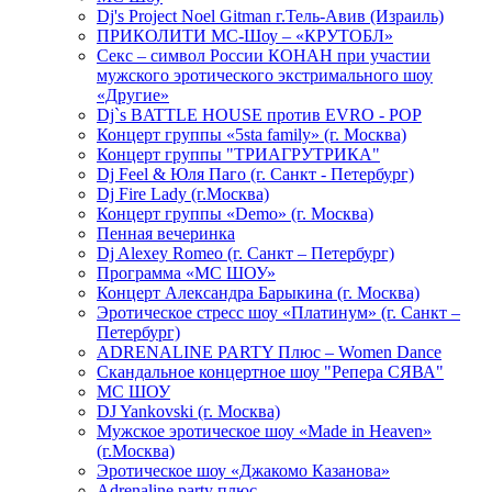
Dj's Project Noel Gitman г.Тель-Авив (Израиль)
ПРИКОЛИТИ МС-Шоу – «КРУТОБЛ»
Секс – символ России КОНАН при участии
мужского эротического экстримального шоу
«Другие»
Dj`s BATTLE HOUSE против EVRO - POP
Концерт группы «5sta family» (г. Москва)
Концерт группы "ТРИАГРУТРИКА"
Dj Feel & Юля Паго (г. Санкт - Петербург)
Dj Fire Lady (г.Москва)
Концерт группы «Demo» (г. Москва)
Пенная вечеринка
Dj Alexey Romeo (г. Санкт – Петербург)
Программа «МС ШОУ»
Концерт Александра Барыкина (г. Москва)
Эротическое стресс шоу «Платинум» (г. Санкт –
Петербург)
ADRENALINE PARTY Плюс – Women Dance
Скандальное концертное шоу "Репера СЯВА"
МС ШОУ
DJ Yankovski (г. Москва)
Мужское эротическое шоу «Made in Heaven»
(г.Москва)
Эротическое шоу «Джакомо Казанова»
Adrenaline party плюс