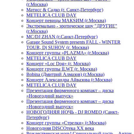
(г.Москва)
Матисс & Садко (г. Санкт-Петербург)
METELICA CLUB DAY
Концерт певицы МАКSИМ (г.Москва)
Экстремально - эротическое шоу "ДРУГИЕ"
(г.Москва)
МС/DJ ZHAN (г.Санкт-Петербург)
Garage Sound System presents FALL - WINTER
TOUR, Dj SUHOV (г. Москва)
Концерт группы «PLAZMA» (г.Москва)
METELICA CLUB DAY
Концерт «Loc Dog» (г. Москва)
Концерт группы ILWT (г. Москва)
Bobina (Дмитрий Алмазов) (г.Москва)
Концерт Александра Айвазова (г.Москва)
METELICA CLUB DAY
Презентация фирменного компакт – диска
«Новогодний выпуск»
Презентация фирменного компакт – диска
«Новогодний выпуск»
НОВОГОДНЯЯ НОЧЬ - DJ ROMEO (Санкт-
Петербург)
Концерт группы «Стрелки» (г.Москва)
Новогодняя DISCOтека ХХ века
Рождественская ночь! Специальный гость – Антон