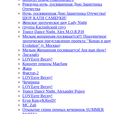
Рекордна ночь, посвященная Дню Защитника
Отечества
Ночь, посвященная Дню Защитника Отечества!
ШОУ КАТИ САМБУКИ!
Женское эротическое шоу Lady Night
группа Каспийский груз
Trance Dance Night. Alex M.O.R.P.H
Милым женщинам посвящается!!! Праздничное
эротическое представление проекта: "Конан и шоу
Evolution" (г. Москва)
Милым Женщинам посвящается! Just man show!
Лигалайз
LOVEите Весну!
Концерт певицы МакSим
Жара
Фактор-2
LOVEите Весну!
Чичерина
LOVEите Весну!
Trance Dance Night. Alexander Popov
LOVEите Весну!
Егор Крид/KReeD!
MC Zali
Открытие серии пенных вечеринок SUMMER