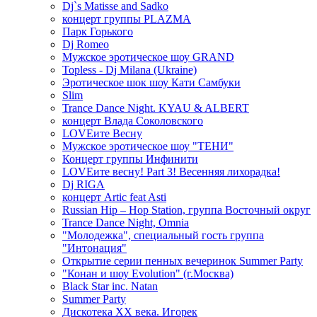
Dj`s Matisse and Sadko
концерт группы PLAZMA
Парк Горького
Dj Romeo
Мужское эротическое шоу GRAND
Topless - Dj Milana (Ukraine)
Эротическое шок шоу Кати Самбуки
Slim
Trance Dance Night. KYAU & ALBERT
концерт Влада Соколовского
LOVEите Весну
Мужское эротическое шоу "ТЕНИ"
Концерт группы Инфинити
LOVEите весну! Part 3! Весенняя лихорадка!
Dj RIGA
концерт Artic feat Asti
Russian Hip – Hop Station, группа Восточный округ
Trance Dance Night, Omnia
"Молодежка", специальный гость группа
"Интонация"
Открытие серии пенных вечеринок Summer Party
"Конан и шоу Evolution" (г.Москва)
Black Star inc. Natan
Summer Party
Дискотека ХХ века. Игорек