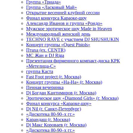
Группа «Триада»
Группа «Ласковый Май»
Открытие весенней клубной сессии
Финал конкурса Караоке-шоу
Александр Иванов и группа «Рондо»
Мужское эротическое шоу Made in Heaven
Международный женский день
TECHNO RAVE с участием DJ SHUSHUKIN
Концерт группы «Quest Pistols»
Птаха (ex. CENTR)
МС Жан и DJ Riga
Презентация фирменного компакт-диска КРК
«Метелица-С»
группа Каста
Fast Foot project (г. Москва)
Концерт группы «На-На» (г. Москва)
Пенная вечеринка
Dj Богдан Кантимиров (г. Москва)
Эротическое шоу «Diamond Girls» (г. Москва)
Финал конкурса «Караоке-шоу»
Dj Nil (г. Санкт-Петербург)
«Дискотека 80-90–х гг.»
Карандаш (г. Москва)
Dj Макс Короваев (г. Москва)
«Дискотека 80-90–х гг.»