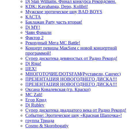
Dj Stan Williams. Финал конкурса Рекордсмен.
KDK: Kavabanga, Depo, Kolibri!
Мужское эротическое шоу BAD BOYS
КАСТА
Баклажан Party часть вторая!
Dj MY!
Чаян Фамали
Фактор 2
Рекордный Мега МС Battle!
Концерт певицы МакSим с новой концертной
программой!
Супер дискотека девяностых от Радио Рекорд!
Dj Riga!
ЦЕХ!
МНОГОТОЧИЕ/DOTSFAM(Руставели, Санчес)
ПРЕЗЕНТАЦИЯ НОВОГОДНЕГО ДИСКА!!!
ПРЕЗЕНТАЦИЯ НОВОГОДНЕГО ДИСКА!!!
Оксана Ковалевская (гр. Краски)
MC Zali!
Егор Крид
Dj Rublev
Супер дискотека двадцатого века от Радио Рекорд!
Событие: Эротическое шоу «Красная Шапочка»!
группа Триада
Cosmo & Skorobogatiy