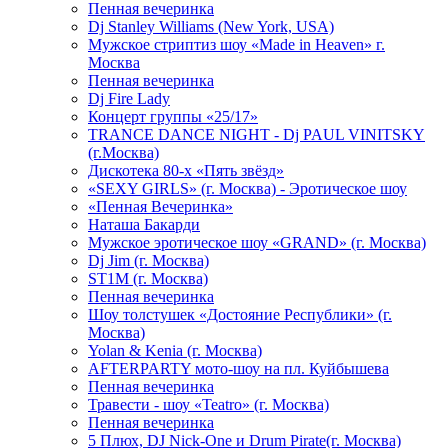
Пенная вечеринка
Dj Stanley Williams (New York, USA)
Мужское стриптиз шоу «Made in Heaven» г.
Москва
Пенная вечеринка
Dj Fire Lady
Концерт группы «25/17»
TRANCE DANCE NIGHT - Dj PAUL VINITSKY
(г.Москва)
Дискотека 80-х «Пять звёзд»
«SEXY GIRLS» (г. Москва) - Эротическое шоу
«Пенная Вечеринка»
Hаташа Бакарди
Мужское эротическое шоу «GRAND» (г. Москва)
Dj Jim (г. Москва)
ST1M (г. Москва)
Пенная вечеринка
Шоу толстушек «Достояние Республики» (г.
Москва)
Yolan & Kenia (г. Москва)
AFTERPARTY мото-шоу на пл. Куйбышева
Пенная вечеринка
Травести - шоу «Teatro» (г. Москва)
Пенная вечеринка
5 Плюх, DJ Nick-One и Drum Pirate(г. Москва)