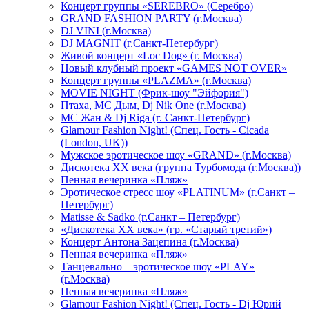
Концерт группы «SEREBRO» (Серебро)
GRAND FASHION PARTY (г.Москва)
DJ VINI (г.Москва)
DJ MAGNIT (г.Санкт-Петербург)
Живой концерт «Loc Dog» (г. Москва)
Новый клубный проект «GAMES NOT OVER»
Концерт группы «PLAZMA» (г.Москва)
MOVIE NIGHT (Фрик-шоу "Эйфория")
Птаха, МС Дым, Dj Nik One (г.Москва)
МС Жан & Dj Riga (г. Санкт-Петербург)
Glamour Fashion Night! (Спец. Гость - Cicada
(London, UK))
Мужское эротическое шоу «GRAND» (г.Москва)
Дискотека XX века (группа Турбомода (г.Москва))
Пенная вечеринка «Пляж»
Эротическое стресс шоу «PLATINUM» (г.Санкт –
Петербург)
Matisse & Sadko (г.Санкт – Петербург)
«Дискотека ХХ века» (гр. «Старый третий»)
Концерт Антона Зацепина (г.Москва)
Пенная вечеринка «Пляж»
Танцевально – эротическое шоу «PLAY»
(г.Москва)
Пенная вечеринка «Пляж»
Glamour Fashion Night! (Спец. Гость - Dj Юрий