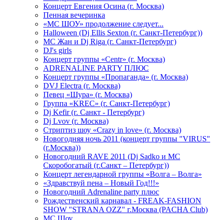
Концерт Евгения Осина (г. Москва)
Пенная вечеринка
«МС ШОУ» продолжение следует...
Halloween (Dj Ellis Sexton (г. Санкт-Петербург))
МС Жан и Dj Riga (г. Санкт-Петербург)
DJ's girls
Концерт группы «Centr» (г. Москва)
ADRENALINE PARTY ПЛЮС
Концерт группы «Пропаганда» (г. Москва)
DVJ Electra (г. Москва)
Певец «Шура» (г. Москва)
Группа «KREC» (г. Санкт-Петербург)
Dj Kefir (г. Санкт - Петербург)
Dj Lvov (г. Москва)
Стриптиз шоу «Crazy in love» (г. Москва)
Новогодняя ночь 2011 (концерт группы "VIRUS"
(г.Москва))
Новогодний RAVE 2011 (Dj Sadko и MC
Скоробогатый (г.Санкт – Петербург))
Концерт легендарной группы «Волга – Волга»
«Здравствуй пена – Новый Год!!!»
Новогодний Adrenaline party плюс
Рождественский карнавал - FREAK-FASHION
SHOW "STRANA OZZ" г.Москва (PACHA Club)
MC Шоу