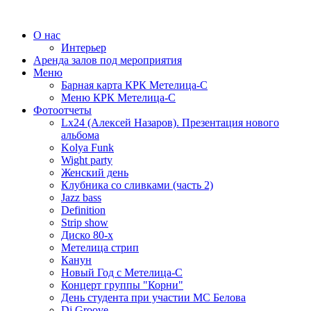
О нас
Интерьер
Аренда залов под мероприятия
Меню
Барная карта КРК Метелица-С
Меню КРК Метелица-С
Фотоотчеты
Lx24 (Алексей Назаров). Презентация нового
альбома
Kolya Funk
Wight party
Женский день
Клубника со сливками (часть 2)
Jazz bass
Definition
Strip show
Диско 80-х
Метелица стрип
Канун
Новый Год с Метелица-С
Концерт группы "Корни"
День студента при участии МС Белова
Dj Groove