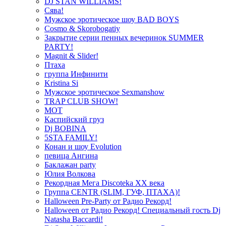
DJ STAN WILLIAMS!
Сява!
Мужское эротическое шоу BAD BOYS
Cosmo & Skorobogatiy
Закрытие серии пенных вечеринок SUMMER
PARTY!
Magnit & Slider!
Птаха
группа Инфинити
Kristina Si
Мужское эротическое Sexmanshow
TRAP CLUB SHOW!
МОТ
Каспийский груз
Dj BOBINA
5STA FAMILY!
Конан и шоу Evolution
певица Ангина
Баклажан party
Юлия Волкова
Рекордная Мега Discoteka XX века
Группа CENTR (SLIM, ГУФ, ПТАХА)!
Halloween Pre-Party от Радио Рекорд!
Halloween от Радио Рекорд! Специальный гость Dj
Natasha Baccardi!