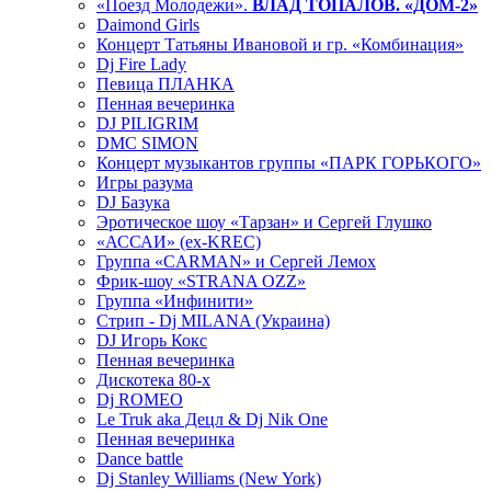
«Поезд Молодежи».
ВЛАД ТОПАЛОВ. «ДОМ-2»
Daimond Girls
Концерт Татьяны Ивановой и гр. «Комбинация»
Dj Fire Lady
Певица ПЛАНКА
Пенная вечеринка
DJ PILIGRIM
DMC SIMON
Концерт музыкантов группы «ПАРК ГОРЬКОГО»
Игры разума
DJ Базука
Эротическое шоу «Тарзан» и Сергей Глушко
«АССАИ» (ex-KREC)
Группа «CARMAN» и Сергей Лемох
Фрик-шоу «STRANA OZZ»
Группа «Инфинити»
Стрип - Dj MILANA (Украина)
DJ Игорь Кокс
Пенная вечеринка
Дискотека 80-х
Dj ROMEO
Le Truk aka Децл & Dj Nik One
Пенная вечеринка
Dance battle
Dj Stanley Williams (New York)