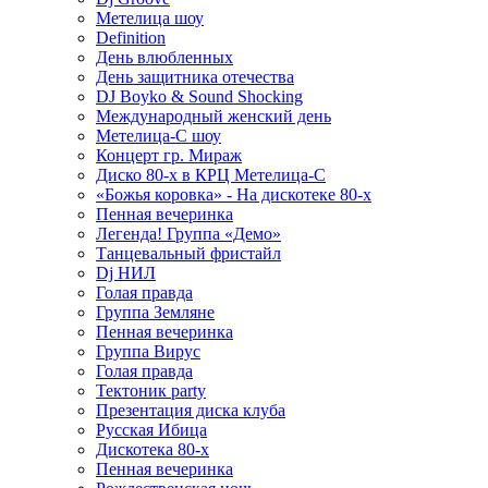
Метелица шоу
Definition
День влюбленных
День защитника отечества
DJ Boyko & Sound Shocking
Международный женский день
Метелица-С шоу
Концерт гр. Мираж
Диско 80-х в КРЦ Метелица-С
«Божья коровка» - На дискотеке 80-х
Пенная вечеринка
Легенда! Группа «Демо»
Танцевальный фристайл
Dj НИЛ
Голая правда
Группа Земляне
Пенная вечеринка
Группа Вирус
Голая правда
Тектоник party
Презентация диска клуба
Русская Ибица
Дискотека 80-х
Пенная вечеринка