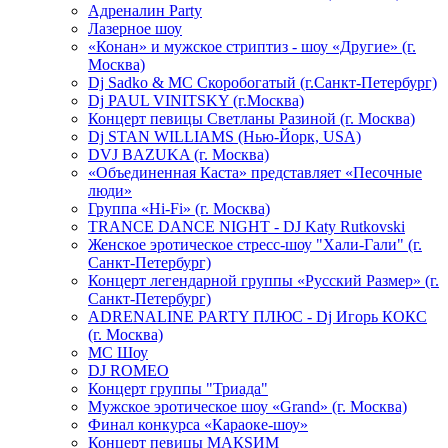
Адреналин Party
Лазерное шоу
«Конан» и мужское стриптиз - шоу «Другие» (г.
Москва)
Dj Sadko & МС Скоробогатый (г.Санкт-Петербург)
Dj PAUL VINITSKY (г.Москва)
Концерт певицы Светланы Разиной (г. Москва)
Dj STAN WILLIAMS (Нью-Йорк, USA)
DVJ BAZUKA (г. Москва)
«Объединенная Каста» представляет «Песочные
люди»
Группа «Hi-Fi» (г. Москва)
TRANCE DANCE NIGHT - DJ Katy Rutkovski
Женское эротическое стресс-шоу "Хали-Гали" (г.
Санкт-Петербург)
Концерт легендарной группы «Русский Размер» (г.
Санкт-Петербург)
ADRENALINE PARTY ПЛЮС - Dj Игорь КОКС
(г. Москва)
MC Шоу
DJ ROMEO
Концерт группы "Триада"
Мужское эротическое шоу «Grand» (г. Москва)
Финал конкурса «Караоке-шоу»
Концерт певицы МАКSИМ