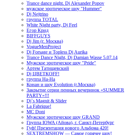
Trance dance night. Dj Alexander Popov
мужское эротическое шоу "Hummer"
Dj Nejtrino
группа TOTAL
White Night party, Dj Feel
Егор Крид
BIFFGUYS
Dj Jim (г. Москва)
VogueMenProject
Dj Forsage и Topless Dj Aurika
Trance Dance Night, Dj Damian Wasse 5.07.14
Мужское эротическое шоу "Pride"
Артем Татищевский
Dj ЦВЕТКOFF!
группа На-На
Конан и шоу Evolution (г.Москва)
Закрытие серии пенных вечеринок «SUMMER
PARTY»!!!
Dj`s Magnit & Slider
La Fabrique!
MC Doni
Мужское эротическое шоу GRAND
Группа IOWA (Айова), г. Санкт-Петербург
Гуф! Презентация нового Альбома 420!
SEXTREMSHOW — Самое горячее шоу!