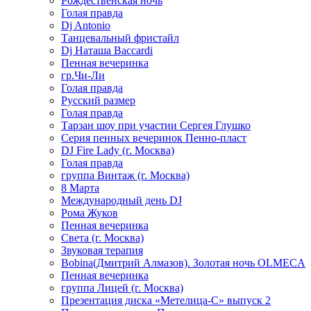
Рождественская ночь
Голая правда
Dj Antonio
Танцевальный фристайл
Dj Наташа Baccardi
Пенная вечеринка
гр.Чи-Ли
Голая правда
Русский размер
Голая правда
Тарзан шоу при участии Сергея Глушко
Серия пенных вечеринок Пенно-пласт
DJ Fire Lady (г. Москва)
Голая правда
группа Винтаж (г. Москва)
8 Марта
Международный день DJ
Рома Жуков
Пенная вечеринка
Света (г. Москва)
Звуковая терапия
Bobina(Дмитрий Алмазов). Золотая ночь OLMECA
Пенная вечеринка
группа Лицей (г. Москва)
Презентация диска «Метелица-С» выпуск 2