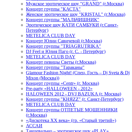
Мужское эротическое шоу "GRAND" (г.Москва)
Концерт группы "КАСТА"
Женское эротическое шоу "KRISTAL" (г.Москва)
Концерт группы "МАЛЬЧИШНИК"
Эротическое шоу КАТИ САМБУКИ (г.Санкт-
Петербург)
METELICA CLUB DAY
Концерт Юлии Савичевой (г.Москва)
Концерт группы "TRIAGRUTRIKA"
DJ Feel и Юлия Паго (г. С. - Петербург)
METELICA CLUB DAY
Концерт певицы Светы (г.Москва)
Концерт группы "Тараканы"
Glamour Fashion Night! (Спец. Гость – Dj Sveta & Dj
Mixon (Москва))
Концерт группы «Centr» (г. Москва)
Pre-party «HALLOWEEN - 2012»
HALOWEEN 2012 - DVJ BAZUKA (г. Москва)
Концерт группы "КНЯZZ" (г. Санкт-Петербург)
METELICA CLUB DAY
Концерт группы ОТПЕТЫЕ МОШЕННИКИ
(г.Москва)
«Дискотека ХХ века» (гр. «Старый третий»)
АССАИ
Танцевально – эротическое шоу «PLAY»