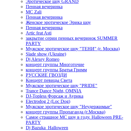
Эротическое шоу GRAND
Пенная вечеринка
MC Zali
Пенная вечеринка
Женское эротическое Эрика шоу
Пенная вечеринка
Artic feat Asti
закрытие серии пенных вечеринок SUMMER
PARTY
Мужское эротическое шоу "ТЕНИ" (г. Москва)
Slade show (Ukraine)
Dj Alexey Romeo
концерт группы Многоточие
концерт группы Братья Гримм
РУССКИЕ ГВОЗДИ
Концерт певицы Света
Мужское эротическое шоу "PRIDE"
Trance Dance Night, OMNIA
DJ-Topless Форсаж и Аурика
Electrodog 2 (Loc Dog)
Мужское эротическое шоу "Неудержимые"
концерт группы Пропаганда (г.Москва)
Самое страшное МС шоу в году. Halloween PRE-
PARTY
Dj Bazuka_Halloween