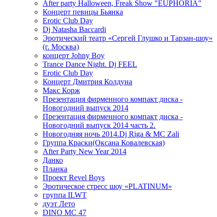
After party Halloween, Freak Show "EUPHORIA"
Концерт певицы Бьянка
Erotic Club Day
Dj Natasha Baccardi
Эротический театр «Сергей Глушко и Тарзан-шоу»
(г. Москва)
концерт Johny Boy
Trance Dance Night. Dj FEEL
Erotic Club Day
Концерт Дмитрия Колдуна
Макс Корж
Презентация фирменного компакт диска -
Новогодний выпуск 2014
Презентация фирменного компакт диска -
Новогодний выпуск 2014 часть 2.
Новогодняя ночь 2014.Dj Riga & MC Zali
Группа Краски(Оксана Ковалевская)
After Party New Year 2014
Данко
Планка
Проект Revel Boys
Эротическое стресс шоу «PLATINUM»
группа ILWT
дуэт Лето
DINO MC 47