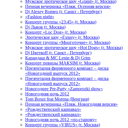
Мужское эротическое шоу «Grand» (г. Москва)
Пенная вечеринка «Пляж. Осенняя версия»
Dj Alexey Romeo (г. Санкт - Петербург)
«Fashion night»
Концерт группы «23:45» (г. Москва)
Dj Львов (г. Москва)
Концерт «Loc Dog» (г. Москва)
Эротическое шоу «Extasy» (г. Москва)
Концерт группы «Многоточие» (г. Москва)
Мужское эротическое шоу «Hot Dogs» (г. Москва)
Dj Цветкоff (г. Санкт - Петербург)
Карандаш & МС Lenin & Dj Grim
Концерт певицы МАКSIМ (г. Москва)
Презентация фирменного компакт – диска
«Новогодний выпуск 2012»
Презентация фирменного компакт – диска
«Новогодний выпуск 2012»
Новогоднее Pre-Party «Zamorozki show»
Новогодняя ночь 2012
Tom Boxer feat Morena (Венгрия)
Пенная вечеринка «Пляж. Новогодняя версия»
«Рождественский карнавал»
«Рождественский карнавал»
Новогодняя ночь 2012 «по-старому»
Концерт группы «VIRUS» (г. Москва)