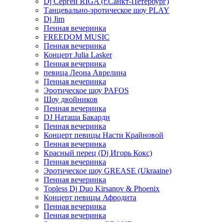
Dj Сергей RIGA (г.Санкт-Петербург)
Танцевально-эротическое шоу PLAY
Dj Jim
Пенная вечеринка
FREEDOM MUSIC
Пенная вечеринка
Концерт Julia Lasker
Пенная вечеринка
певица Леона Аврелина
Пенная вечеринка
Эротическое шоу PAFOS
Шоу двойников
Пенная вечеринка
DJ Наташа Бакарди
Пенная вечеринка
Концерт певицы Насти Крайновой
Пенная вечеринка
Красный перец (Dj Игорь Кокс)
Пенная вечеринка
Эротическое шоу GREASE (Ukraaine)
Пенная вечеринка
Topless Dj Duo Kirsanov & Phoenix
Концерт певицы Афродита
Пенная вечеринка
Пенная вечеринка