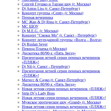
Сергей Глушко и Тарзан шоу (г. Москва)
Dj Anton Liss (г. Санкт-Петербург)
Концерт группы «Centr» (г. Москва)
Пенная вечерника
МС Жан & Dj Riga (г. Санкт-Петербург)
МС ШОУ
Dj M.E.G. (г. Москва)
Концерт "Смоки Мо" (г. Санкт - Петербург)
Концерт легендарной группы «Волга – Волга»
Dj Ruslan Sever
Певица Планка (г.Москва)
Дискотека 80/90-х «Пять Звезд»
Презентация летней серии пенных вечеринок
«ПЛЯЖ»!
Dj Nil (г. Санкт - Петербург)
Презентация летней серии пенных вечеринок
«ПЛЯЖ»!
Матисс & Садко (г. Санкт-Петербург)
Дискотека 80/90-х «Пять Звезд»
Новая летняя серия пенных вечеринок «ПЛЯЖ»!
Strip Dj`s Lady Boss
Новая летняя серия пенных вечеринок «ПЛЯЖ»!
Мужское эротическое шоу «Grand» (г. Москва)
Новая летняя серия пенных вечеринок «ПЛЯЖ»!