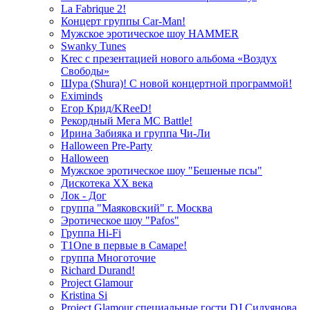
La Fabrique 2!
Концерт группы Car-Man!
Мужское эротическое шоу HAMMER
Swanky Tunes
Krec с презентацией нового альбома «Воздух
Свободы»
Шура (Shura)! С новой концертной программой!
Eximinds
Егор Крид/KReeD!
Рекордный Мега МС Battle!
Ирина Забияка и группа Чи-Ли
Halloween Pre-Party
Halloween
Мужское эротическое шоу "Бешеные псы"
Дискотека ХХ века
Лок - Дог
группа "Маяковский" г. Москва
Эротическое шоу "Pafos"
Группа Hi-Fi
T1One в первые в Самаре!
группа Многоточие
Richard Durand!
Project Glamour
Kristina Si
Project Glamour специальные гости DJ Силуянова