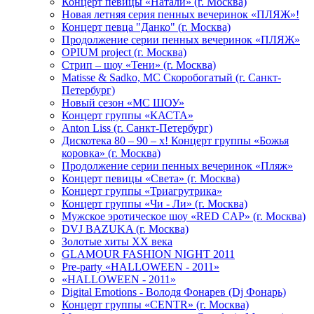
Концерт певицы «Натали» (г. Москва)
Новая летняя серия пенных вечеринок «ПЛЯЖ»!
Концерт певца "Данко" (г. Москва)
Продолжение серии пенных вечеринок «ПЛЯЖ»
OPIUM project (г. Москва)
Стрип – шоу «Тени» (г. Москва)
Matissе & Sadko, MC Скоробогатый (г. Санкт-
Петербург)
Новый сезон «МС ШОУ»
Концерт группы «КАСТА»
Anton Liss (г. Санкт-Петербург)
Дискотека 80 – 90 – х! Концерт группы «Божья
коровка» (г. Москва)
Продолжение серии пенных вечеринок «Пляж»
Концерт певицы «Света» (г. Москва)
Концерт группы «Триагрутрика»
Концерт группы «Чи - Ли» (г. Москва)
Мужское эротическое шоу «RED CAP» (г. Москва)
DVJ BAZUKA (г. Москва)
Золотые хиты XX века
GLAMOUR FASHION NIGHT 2011
Pre-party «HALLOWEEN - 2011»
«HALLOWEEN - 2011»
Digital Emotions - Володя Фонарев (Dj Фонарь)
Концерт группы «CENTR» (г. Москва)