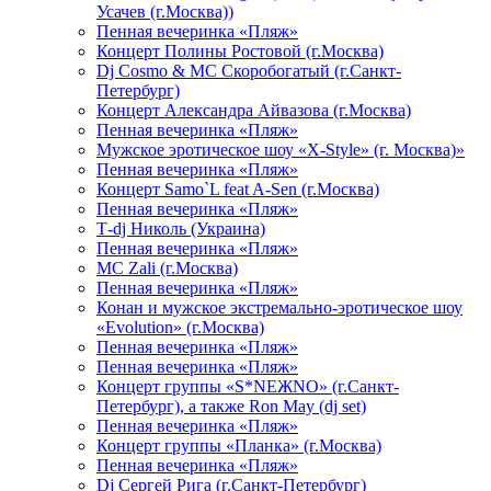
Усачев (г.Москва))
Пенная вечеринка «Пляж»
Концерт Полины Ростовой (г.Москва)
Dj Cosmo & МС Скоробогатый (г.Санкт-
Петербург)
Концерт Александра Айвазова (г.Москва)
Пенная вечеринка «Пляж»
Мужское эротическое шоу «X-Style» (г. Москва)»
Пенная вечеринка «Пляж»
Концерт Samo`L feat A-Sen (г.Москва)
Пенная вечеринка «Пляж»
Т-dj Николь (Украина)
Пенная вечеринка «Пляж»
МС Zali (г.Москва)
Пенная вечеринка «Пляж»
Конан и мужское экстремально-эротическое шоу
«Evolution» (г.Москва)
Пенная вечеринка «Пляж»
Пенная вечеринка «Пляж»
Концерт группы «S*NEЖNO» (г.Санкт-
Петербург), а также Ron May (dj set)
Пенная вечеринка «Пляж»
Концерт группы «Планка» (г.Москва)
Пенная вечеринка «Пляж»
Dj Сергей Рига (г.Санкт-Петербург)