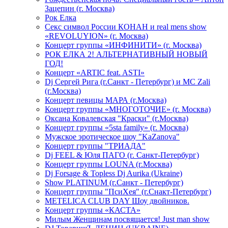
Зацепин (г. Москва)
Рок Елка
Секс символ России КОНАН и real mens show
«REVOLUYION» (г. Москва)
Концерт группы «ИНФИНИТИ» (г. Москва)
РОК ЕЛКА 2! АЛЬТЕРНАТИВНЫЙ НОВЫЙ
ГОД!
Концерт «ARTIC feat. ASTI»
Dj Сергей Рига (г.Санкт - Петербург) и MC Zali
(г.Москва)
Концерт певицы МАРА (г.Москва)
Концерт группы «МНОГОТОЧИЕ» (г. Москва)
Оксана Ковалевская "Краски" (г.Москва)
Концерт группы «5sta family» (г. Москва)
Мужское эротическое шоу "KaZanova"
Концерт группы "ТРИАДА"
Dj FEEL & Юля ПАГО (г. Санкт-Петербург)
Концерт группы LOUNA (г.Москва)
Dj Forsage & Topless Dj Aurika (Ukraine)
Show PLATINUM (г.Санкт - Петербург)
Концерт группы "ПсиХея" (г.Снакт-Петербург)
METELICA CLUB DAY Шоу двойников.
Концерт группы «КАСТА»
Милым Женщинам посвящается! Just man show