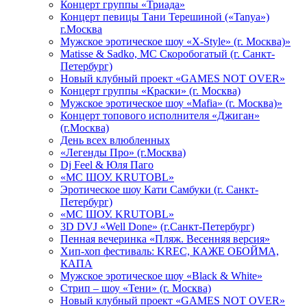
Концерт группы «Триада»
Концерт певицы Тани Терешиной («Tanya»)
г.Москва
Мужское эротическое шоу «X-Style» (г. Москва)»
Matissе & Sadko, MC Скоробогатый (г. Санкт-
Петербург)
Новый клубный проект «GAMES NOT OVER»
Концерт группы «Краски» (г. Москва)
Мужское эротическое шоу «Mafia» (г. Москва)»
Концерт топового исполнителя «Джиган»
(г.Москва)
День всех влюбленных
«Легенды Про» (г.Москва)
Dj Feel & Юля Паго
«МС ШОУ. KRUTOBL»
Эротическое шоу Кати Самбуки (г. Санкт-
Петербург)
«МС ШОУ. KRUTOBL»
3D DVJ «Well Done» (г.Санкт-Петербург)
Пенная вечеринка «Пляж. Весенняя версия»
Хип-хоп фестиваль: KREC, КАЖЕ ОБОЙМА,
КАПА
Мужское эротическое шоу «Black & White»
Стрип – шоу «Тени» (г. Москва)
Новый клубный проект «GAMES NOT OVER»