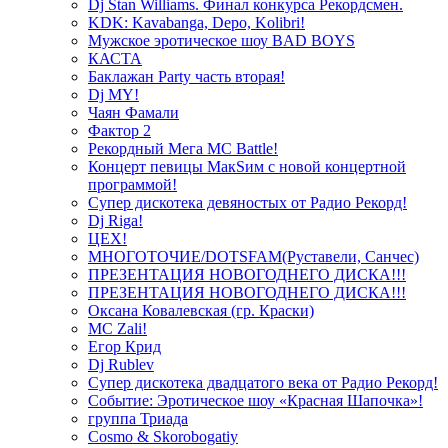
Dj Stan Williams. Финал конкурса Рекордсмен.
KDK: Kavabanga, Depo, Kolibri!
Мужское эротическое шоу BAD BOYS
КАСТА
Баклажан Party часть вторая!
Dj MY!
Чаян Фамали
Фактор 2
Рекордный Мега МС Battle!
Концерт певицы МакSим с новой концертной
программой!
Супер дискотека девяностых от Радио Рекорд!
Dj Riga!
ЦЕХ!
МНОГОТОЧИЕ/DOTSFAM(Руставели, Санчес)
ПРЕЗЕНТАЦИЯ НОВОГОДНЕГО ДИСКА!!!
ПРЕЗЕНТАЦИЯ НОВОГОДНЕГО ДИСКА!!!
Оксана Ковалевская (гр. Краски)
MC Zali!
Егор Крид
Dj Rublev
Супер дискотека двадцатого века от Радио Рекорд!
Событие: Эротическое шоу «Красная Шапочка»!
группа Триада
Cosmo & Skorobogatiy