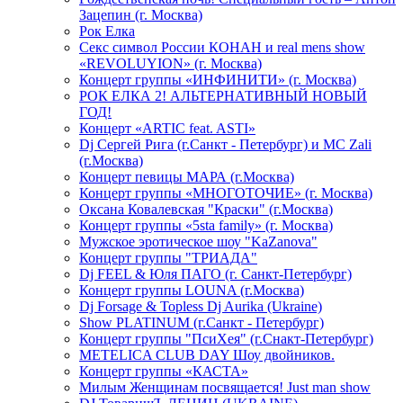
Зацепин (г. Москва)
Рок Елка
Секс символ России КОНАН и real mens show
«REVOLUYION» (г. Москва)
Концерт группы «ИНФИНИТИ» (г. Москва)
РОК ЕЛКА 2! АЛЬТЕРНАТИВНЫЙ НОВЫЙ
ГОД!
Концерт «ARTIC feat. ASTI»
Dj Сергей Рига (г.Санкт - Петербург) и MC Zali
(г.Москва)
Концерт певицы МАРА (г.Москва)
Концерт группы «МНОГОТОЧИЕ» (г. Москва)
Оксана Ковалевская "Краски" (г.Москва)
Концерт группы «5sta family» (г. Москва)
Мужское эротическое шоу "KaZanova"
Концерт группы "ТРИАДА"
Dj FEEL & Юля ПАГО (г. Санкт-Петербург)
Концерт группы LOUNA (г.Москва)
Dj Forsage & Topless Dj Aurika (Ukraine)
Show PLATINUM (г.Санкт - Петербург)
Концерт группы "ПсиХея" (г.Снакт-Петербург)
METELICA CLUB DAY Шоу двойников.
Концерт группы «КАСТА»
Милым Женщинам посвящается! Just man show