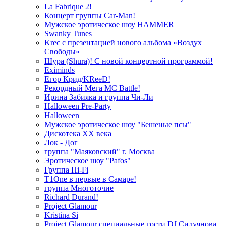
La Fabrique 2!
Концерт группы Car-Man!
Мужское эротическое шоу HAMMER
Swanky Tunes
Krec с презентацией нового альбома «Воздух
Свободы»
Шура (Shura)! С новой концертной программой!
Eximinds
Егор Крид/KReeD!
Рекордный Мега МС Battle!
Ирина Забияка и группа Чи-Ли
Halloween Pre-Party
Halloween
Мужское эротическое шоу "Бешеные псы"
Дискотека ХХ века
Лок - Дог
группа "Маяковский" г. Москва
Эротическое шоу "Pafos"
Группа Hi-Fi
T1One в первые в Самаре!
группа Многоточие
Richard Durand!
Project Glamour
Kristina Si
Project Glamour специальные гости DJ Силуянова