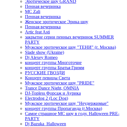
Эротическое шоу GRAND
Пенная вечеринка
MC Zali
Пенная вечеринка
Женское эротическое Эрика шоу
Пенная вечеринка
Artic feat Asti
закрытие серии пенных вечеринок SUMMER
PARTY
Мужское эротическое шоу "ТЕНИ" (г. Москва)
Slade show (Ukraine)
Dj Alexey Romeo
концерт группы Многоточие
концерт группы Братья Гримм
РУССКИЕ ГВОЗДИ
Концерт певицы Света
Мужское эротическое шоу "PRIDE"
Trance Dance Night, OMNIA
DJ-Topless Форсаж и Аурика
Electrodog 2 (Loc Dog)
Мужское эротическое шоу "Неудержимые"
концерт группы Пропаганда (г.Москва)
Самое страшное МС шоу в году. Halloween PRE-
PARTY
Dj Bazuka_Halloween