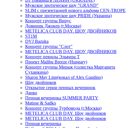
DJ ТоварищЪ ЛЕНИН (UKRAINE)
Мужское эротическое шоу "GRAND"
SLIM с презентацией нового альбома CEN-TROPE
Мужское эротическое шоу PRIDE (Украина)
Концерт группы Вирус
Доминик Джокер (г.Москва)
METELICA CLUB DAY. ШОУ ДВОЙНИКОВ
ST1M
DVJ Bazuka
Концерт группы "Слот"
METELICA CLUB DAY. ШОУ ДВОЙНИКОВ
Концерт певицы Эльвира Т
Проект Malibu Breeze (Hungary)
Концерт группы Мираж (солистка Маргарита
Суханкина)
Sharon May Linn(вокал of Alex Gaudino)
Шоу двойников
Открытие серии пенных вечеринок
Данко
Пенная вечеринка SUMMER PARTY
Matisse & Sadko
Концерт группы Турбомода (г.Москва)
METELICA CLUB DAY. Шоу двойников
METELICA CLUB DAY. Шоу двойников
Пенная вечеринка