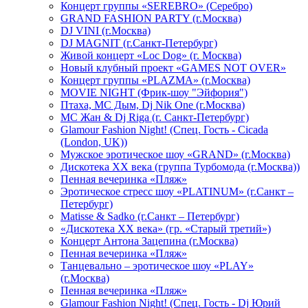
Концерт группы «SEREBRO» (Серебро)
GRAND FASHION PARTY (г.Москва)
DJ VINI (г.Москва)
DJ MAGNIT (г.Санкт-Петербург)
Живой концерт «Loc Dog» (г. Москва)
Новый клубный проект «GAMES NOT OVER»
Концерт группы «PLAZMA» (г.Москва)
MOVIE NIGHT (Фрик-шоу "Эйфория")
Птаха, МС Дым, Dj Nik One (г.Москва)
МС Жан & Dj Riga (г. Санкт-Петербург)
Glamour Fashion Night! (Спец. Гость - Cicada
(London, UK))
Мужское эротическое шоу «GRAND» (г.Москва)
Дискотека XX века (группа Турбомода (г.Москва))
Пенная вечеринка «Пляж»
Эротическое стресс шоу «PLATINUM» (г.Санкт –
Петербург)
Matisse & Sadko (г.Санкт – Петербург)
«Дискотека ХХ века» (гр. «Старый третий»)
Концерт Антона Зацепина (г.Москва)
Пенная вечеринка «Пляж»
Танцевально – эротическое шоу «PLAY»
(г.Москва)
Пенная вечеринка «Пляж»
Glamour Fashion Night! (Спец. Гость - Dj Юрий