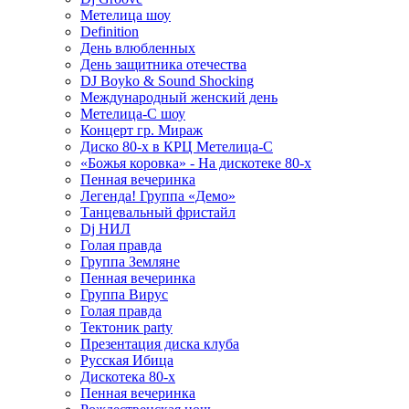
Метелица шоу
Definition
День влюбленных
День защитника отечества
DJ Boyko & Sound Shocking
Международный женский день
Метелица-С шоу
Концерт гр. Мираж
Диско 80-х в КРЦ Метелица-С
«Божья коровка» - На дискотеке 80-х
Пенная вечеринка
Легенда! Группа «Демо»
Танцевальный фристайл
Dj НИЛ
Голая правда
Группа Земляне
Пенная вечеринка
Группа Вирус
Голая правда
Тектоник party
Презентация диска клуба
Русская Ибица
Дискотека 80-х
Пенная вечеринка