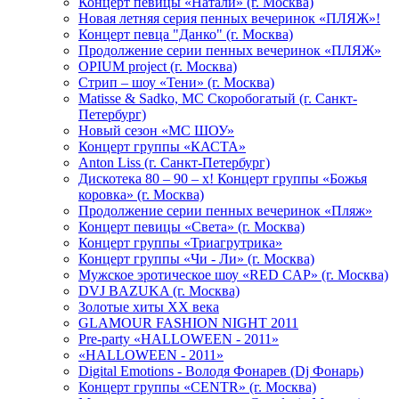
Концерт певицы «Натали» (г. Москва)
Новая летняя серия пенных вечеринок «ПЛЯЖ»!
Концерт певца "Данко" (г. Москва)
Продолжение серии пенных вечеринок «ПЛЯЖ»
OPIUM project (г. Москва)
Стрип – шоу «Тени» (г. Москва)
Matissе & Sadko, MC Скоробогатый (г. Санкт-
Петербург)
Новый сезон «МС ШОУ»
Концерт группы «КАСТА»
Anton Liss (г. Санкт-Петербург)
Дискотека 80 – 90 – х! Концерт группы «Божья
коровка» (г. Москва)
Продолжение серии пенных вечеринок «Пляж»
Концерт певицы «Света» (г. Москва)
Концерт группы «Триагрутрика»
Концерт группы «Чи - Ли» (г. Москва)
Мужское эротическое шоу «RED CAP» (г. Москва)
DVJ BAZUKA (г. Москва)
Золотые хиты XX века
GLAMOUR FASHION NIGHT 2011
Pre-party «HALLOWEEN - 2011»
«HALLOWEEN - 2011»
Digital Emotions - Володя Фонарев (Dj Фонарь)
Концерт группы «CENTR» (г. Москва)