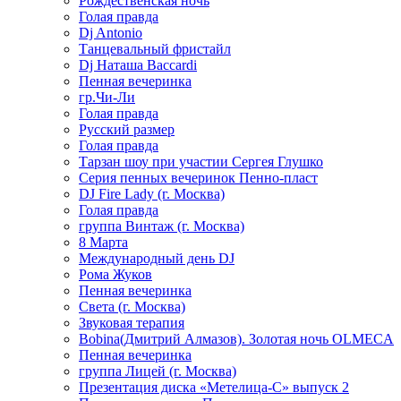
Рождественская ночь
Голая правда
Dj Antonio
Танцевальный фристайл
Dj Наташа Baccardi
Пенная вечеринка
гр.Чи-Ли
Голая правда
Русский размер
Голая правда
Тарзан шоу при участии Сергея Глушко
Серия пенных вечеринок Пенно-пласт
DJ Fire Lady (г. Москва)
Голая правда
группа Винтаж (г. Москва)
8 Марта
Международный день DJ
Рома Жуков
Пенная вечеринка
Света (г. Москва)
Звуковая терапия
Bobina(Дмитрий Алмазов). Золотая ночь OLMECA
Пенная вечеринка
группа Лицей (г. Москва)
Презентация диска «Метелица-С» выпуск 2