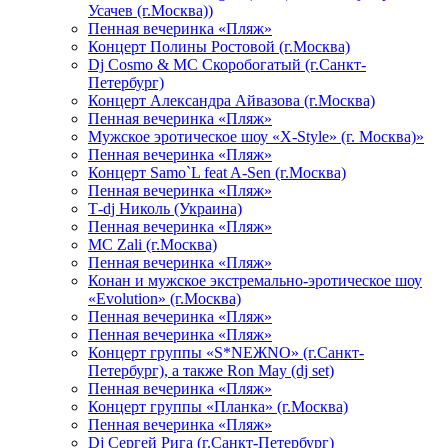
Усачев (г.Москва))
Пенная вечеринка «Пляж»
Концерт Полины Ростовой (г.Москва)
Dj Cosmo & МС Скоробогатый (г.Санкт-
Петербург)
Концерт Александра Айвазова (г.Москва)
Пенная вечеринка «Пляж»
Мужское эротическое шоу «X-Style» (г. Москва)»
Пенная вечеринка «Пляж»
Концерт Samo`L feat A-Sen (г.Москва)
Пенная вечеринка «Пляж»
Т-dj Николь (Украина)
Пенная вечеринка «Пляж»
МС Zali (г.Москва)
Пенная вечеринка «Пляж»
Конан и мужское экстремально-эротическое шоу
«Evolution» (г.Москва)
Пенная вечеринка «Пляж»
Пенная вечеринка «Пляж»
Концерт группы «S*NEЖNO» (г.Санкт-
Петербург), а также Ron May (dj set)
Пенная вечеринка «Пляж»
Концерт группы «Планка» (г.Москва)
Пенная вечеринка «Пляж»
Dj Сергей Рига (г.Санкт-Петербург)