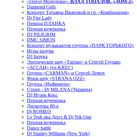
«Поезд Молодежи».
ВЛАД ТОПАЛОВ. «ДОМ-2»
Daimond Girls
Концерт Татьяны Ивановой и гр. «Комбинация»
Dj Fire Lady
Певица ПЛАНКА
Пенная вечеринка
DJ PILIGRIM
DMC SIMON
Концерт музыкантов группы «ПАРК ГОРЬКОГО»
Игры разума
DJ Базука
Эротическое шоу «Тарзан» и Сергей Глушко
«АССАИ» (ex-KREC)
Группа «CARMAN» и Сергей Лемох
Фрик-шоу «STRANA OZZ»
Группа «Инфинити»
Стрип - Dj MILANA (Украина)
DJ Игорь Кокс
Пенная вечеринка
Дискотека 80-х
Dj ROMEO
Le Truk aka Децл & Dj Nik One
Пенная вечеринка
Dance battle
Dj Stanley Williams (New York)