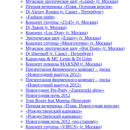
Мужское эротическое шоу «Grand» (г. Москва)
Пенная вечеринка «Пляж. Осенняя версия»
Dj Alexey Romeo (г. Санкт - Петербург)
«Fashion night»
Концерт группы «23:45» (г. Москва)
Dj Львов (г. Москва)
Концерт «Loc Dog» (г. Москва)
Эротическое шоу «Extasy» (г. Москва)
Концерт группы «Многоточие» (г. Москва)
Мужское эротическое шоу «Hot Dogs» (г. Москва)
Dj Цветкоff (г. Санкт - Петербург)
Карандаш & МС Lenin & Dj Grim
Концерт певицы МАКSIМ (г. Москва)
Презентация фирменного компакт – диска
«Новогодний выпуск 2012»
Презентация фирменного компакт – диска
«Новогодний выпуск 2012»
Новогоднее Pre-Party «Zamorozki show»
Новогодняя ночь 2012
Tom Boxer feat Morena (Венгрия)
Пенная вечеринка «Пляж. Новогодняя версия»
«Рождественский карнавал»
«Рождественский карнавал»
Новогодняя ночь 2012 «по-старому»
Концерт группы «VIRUS» (г. Москва)