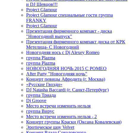
и DJ Шевцов!!!
Project Glamour
Project Glamour специальные гости группа
FRANKY
Project Glamour
Презентация фирменного компакт - диска
"Новогодний выпуск"
Презентация фирменного компакт диска от КРК
Метелица- С Новогодний
Новогодняя нось с Dj Alexey Romeo
группа Plazma
группа Plazma
НОВОГОДНЯЯ НОЧЬ 2015 C РОМЕО
After Party "Новогодняя ночь"
Концерт певицы Афродита (г. Москва)
«Русские Гвозди»
DJ Natasha Baccardi (г. Санкт-Петербург)
группа Триада
Dj Groove
Место встречи изменить нельзя
группа Вирус
Место встречи изменить нельзя - 2
Концерт группы Краски (Оксана Ковалевская)
Эротическое шоу Velvet
Концерт Влада Соколовского