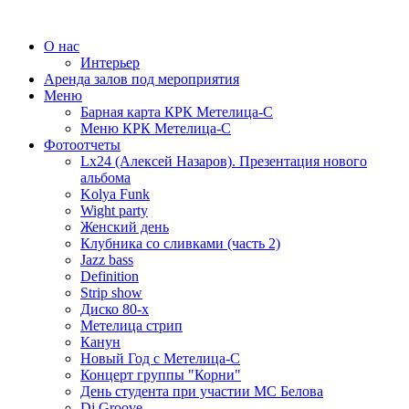
О нас
Интерьер
Аренда залов под мероприятия
Меню
Барная карта КРК Метелица-С
Меню КРК Метелица-С
Фотоотчеты
Lx24 (Алексей Назаров). Презентация нового
альбома
Kolya Funk
Wight party
Женский день
Клубника со сливками (часть 2)
Jazz bass
Definition
Strip show
Диско 80-х
Метелица стрип
Канун
Новый Год с Метелица-С
Концерт группы "Корни"
День студента при участии МС Белова
Dj Groove