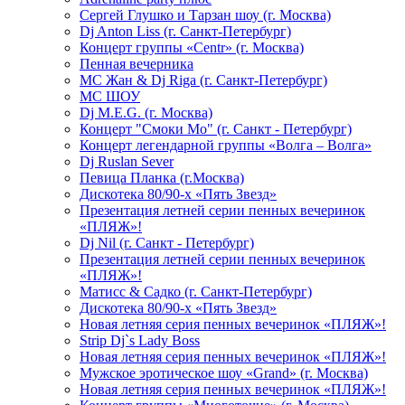
Сергей Глушко и Тарзан шоу (г. Москва)
Dj Anton Liss (г. Санкт-Петербург)
Концерт группы «Centr» (г. Москва)
Пенная вечерника
МС Жан & Dj Riga (г. Санкт-Петербург)
МС ШОУ
Dj M.E.G. (г. Москва)
Концерт "Смоки Мо" (г. Санкт - Петербург)
Концерт легендарной группы «Волга – Волга»
Dj Ruslan Sever
Певица Планка (г.Москва)
Дискотека 80/90-х «Пять Звезд»
Презентация летней серии пенных вечеринок
«ПЛЯЖ»!
Dj Nil (г. Санкт - Петербург)
Презентация летней серии пенных вечеринок
«ПЛЯЖ»!
Матисс & Садко (г. Санкт-Петербург)
Дискотека 80/90-х «Пять Звезд»
Новая летняя серия пенных вечеринок «ПЛЯЖ»!
Strip Dj`s Lady Boss
Новая летняя серия пенных вечеринок «ПЛЯЖ»!
Мужское эротическое шоу «Grand» (г. Москва)
Новая летняя серия пенных вечеринок «ПЛЯЖ»!