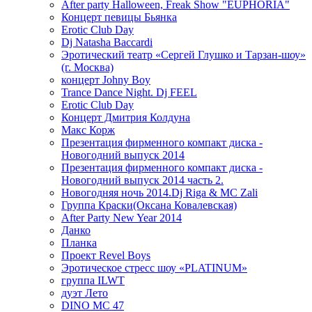
After party Halloween, Freak Show "EUPHORIA"
Концерт певицы Бьянка
Erotic Club Day
Dj Natasha Baccardi
Эротический театр «Сергей Глушко и Тарзан-шоу»
(г. Москва)
концерт Johny Boy
Trance Dance Night. Dj FEEL
Erotic Club Day
Концерт Дмитрия Колдуна
Макс Корж
Презентация фирменного компакт диска -
Новогодний выпуск 2014
Презентация фирменного компакт диска -
Новогодний выпуск 2014 часть 2.
Новогодняя ночь 2014.Dj Riga & MC Zali
Группа Краски(Оксана Ковалевская)
After Party New Year 2014
Данко
Планка
Проект Revel Boys
Эротическое стресс шоу «PLATINUM»
группа ILWT
дуэт Лето
DINO MC 47