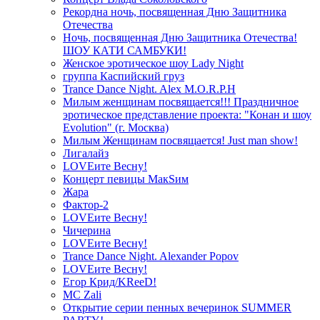
Рекордна ночь, посвященная Дню Защитника
Отечества
Ночь, посвященная Дню Защитника Отечества!
ШОУ КАТИ САМБУКИ!
Женское эротическое шоу Lady Night
группа Каспийский груз
Trance Dance Night. Alex M.O.R.P.H
Милым женщинам посвящается!!! Праздничное
эротическое представление проекта: "Конан и шоу
Evolution" (г. Москва)
Милым Женщинам посвящается! Just man show!
Лигалайз
LOVEите Весну!
Концерт певицы МакSим
Жара
Фактор-2
LOVEите Весну!
Чичерина
LOVEите Весну!
Trance Dance Night. Alexander Popov
LOVEите Весну!
Егор Крид/KReeD!
MC Zali
Открытие серии пенных вечеринок SUMMER