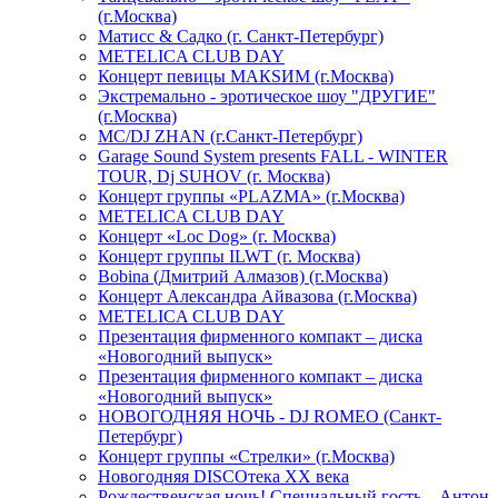
(г.Москва)
Матисс & Садко (г. Санкт-Петербург)
METELICA CLUB DAY
Концерт певицы МАКSИМ (г.Москва)
Экстремально - эротическое шоу "ДРУГИЕ"
(г.Москва)
МС/DJ ZHAN (г.Санкт-Петербург)
Garage Sound System presents FALL - WINTER
TOUR, Dj SUHOV (г. Москва)
Концерт группы «PLAZMA» (г.Москва)
METELICA CLUB DAY
Концерт «Loc Dog» (г. Москва)
Концерт группы ILWT (г. Москва)
Bobina (Дмитрий Алмазов) (г.Москва)
Концерт Александра Айвазова (г.Москва)
METELICA CLUB DAY
Презентация фирменного компакт – диска
«Новогодний выпуск»
Презентация фирменного компакт – диска
«Новогодний выпуск»
НОВОГОДНЯЯ НОЧЬ - DJ ROMEO (Санкт-
Петербург)
Концерт группы «Стрелки» (г.Москва)
Новогодняя DISCOтека ХХ века
Рождественская ночь! Специальный гость – Антон