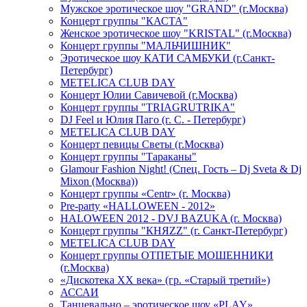
Мужское эротическое шоу "GRAND" (г.Москва)
Концерт группы "КАСТА"
Женское эротическое шоу "KRISTAL" (г.Москва)
Концерт группы "МАЛЬЧИШНИК"
Эротическое шоу КАТИ САМБУКИ (г.Санкт-
Петербург)
METELICA CLUB DAY
Концерт Юлии Савичевой (г.Москва)
Концерт группы "TRIAGRUTRIKA"
DJ Feel и Юлия Паго (г. С. - Петербург)
METELICA CLUB DAY
Концерт певицы Светы (г.Москва)
Концерт группы "Тараканы"
Glamour Fashion Night! (Спец. Гость – Dj Sveta & Dj
Mixon (Москва))
Концерт группы «Centr» (г. Москва)
Pre-party «HALLOWEEN - 2012»
HALOWEEN 2012 - DVJ BAZUKA (г. Москва)
Концерт группы "КНЯZZ" (г. Санкт-Петербург)
METELICA CLUB DAY
Концерт группы ОТПЕТЫЕ МОШЕННИКИ
(г.Москва)
«Дискотека ХХ века» (гр. «Старый третий»)
АССАИ
Танцевально – эротическое шоу «PLAY»