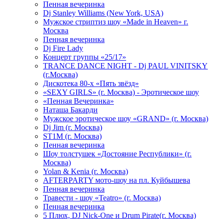
Пенная вечеринка
Dj Stanley Williams (New York, USA)
Мужское стриптиз шоу «Made in Heaven» г.
Москва
Пенная вечеринка
Dj Fire Lady
Концерт группы «25/17»
TRANCE DANCE NIGHT - Dj PAUL VINITSKY
(г.Москва)
Дискотека 80-х «Пять звёзд»
«SEXY GIRLS» (г. Москва) - Эротическое шоу
«Пенная Вечеринка»
Hаташа Бакарди
Мужское эротическое шоу «GRAND» (г. Москва)
Dj Jim (г. Москва)
ST1M (г. Москва)
Пенная вечеринка
Шоу толстушек «Достояние Республики» (г.
Москва)
Yolan & Kenia (г. Москва)
AFTERPARTY мото-шоу на пл. Куйбышева
Пенная вечеринка
Травести - шоу «Teatro» (г. Москва)
Пенная вечеринка
5 Плюх, DJ Nick-One и Drum Pirate(г. Москва)