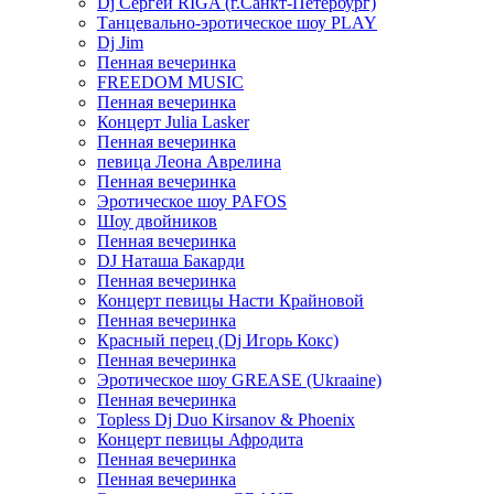
Dj Сергей RIGA (г.Санкт-Петербург)
Танцевально-эротическое шоу PLAY
Dj Jim
Пенная вечеринка
FREEDOM MUSIC
Пенная вечеринка
Концерт Julia Lasker
Пенная вечеринка
певица Леона Аврелина
Пенная вечеринка
Эротическое шоу PAFOS
Шоу двойников
Пенная вечеринка
DJ Наташа Бакарди
Пенная вечеринка
Концерт певицы Насти Крайновой
Пенная вечеринка
Красный перец (Dj Игорь Кокс)
Пенная вечеринка
Эротическое шоу GREASE (Ukraaine)
Пенная вечеринка
Topless Dj Duo Kirsanov & Phoenix
Концерт певицы Афродита
Пенная вечеринка
Пенная вечеринка