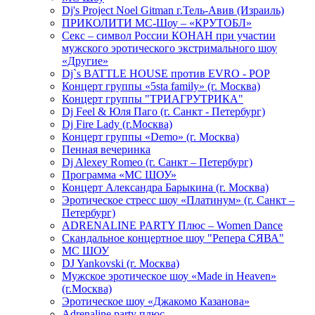
Dj's Project Noel Gitman г.Тель-Авив (Израиль)
ПРИКОЛИТИ МС-Шоу – «КРУТОБЛ»
Секс – символ России КОНАН при участии
мужского эротического экстримального шоу
«Другие»
Dj`s BATTLE HOUSE против EVRO - POP
Концерт группы «5sta family» (г. Москва)
Концерт группы "ТРИАГРУТРИКА"
Dj Feel & Юля Паго (г. Санкт - Петербург)
Dj Fire Lady (г.Москва)
Концерт группы «Demo» (г. Москва)
Пенная вечеринка
Dj Alexey Romeo (г. Санкт – Петербург)
Программа «МС ШОУ»
Концерт Александра Барыкина (г. Москва)
Эротическое стресс шоу «Платинум» (г. Санкт –
Петербург)
ADRENALINE PARTY Плюс – Women Dance
Скандальное концертное шоу "Репера СЯВА"
МС ШОУ
DJ Yankovski (г. Москва)
Мужское эротическое шоу «Made in Heaven»
(г.Москва)
Эротическое шоу «Джакомо Казанова»
Adrenaline party плюс