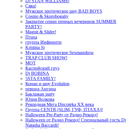
DJ STAN WILLIAMS!
Сява!
Мужское эротическое шоу BAD BOYS
Cosmo & Skorobogatiy
Закрытие серии пенных вечеринок SUMMER
PARTY!
Magnit & Slider!
Птаха
группа Инфинити
Kristina Si
Мужское эротическое Sexmanshow
TRAP CLUB SHOW!
МОТ
Каспийский груз
Dj BOBINA
5STA FAMILY!
Конан и шоу Evolution
певица Ангина
Баклажан party
Юлия Волкова
Рекордная Мега Discoteka XX века
Группа CENTR (SLIM, ГУФ, ПТАХА)!
Halloween Pre-Party от Радио Рекорд!
Halloween от Радио Рекорд! Специальный гость Dj
Natasha Baccardi!