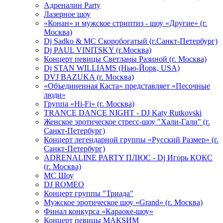
Адреналин Party
Лазерное шоу
«Конан» и мужское стриптиз - шоу «Другие» (г.
Москва)
Dj Sadko & МС Скоробогатый (г.Санкт-Петербург)
Dj PAUL VINITSKY (г.Москва)
Концерт певицы Светланы Разиной (г. Москва)
Dj STAN WILLIAMS (Нью-Йорк, USA)
DVJ BAZUKA (г. Москва)
«Объединенная Каста» представляет «Песочные
люди»
Группа «Hi-Fi» (г. Москва)
TRANCE DANCE NIGHT - DJ Katy Rutkovski
Женское эротическое стресс-шоу "Хали-Гали" (г.
Санкт-Петербург)
Концерт легендарной группы «Русский Размер» (г.
Санкт-Петербург)
ADRENALINE PARTY ПЛЮС - Dj Игорь КОКС
(г. Москва)
MC Шоу
DJ ROMEO
Концерт группы "Триада"
Мужское эротическое шоу «Grand» (г. Москва)
Финал конкурса «Караоке-шоу»
Концерт певицы МАКSИМ