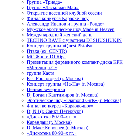
Группа «Триада»
Группа «Ласковый Май»
Открытие весенней клубной сессии
Финал конкурса Караоке-шоу
Александр Иванов и группа «Рондо»
Мужское эротическое шоу Made in Heaven
Международный женский день
TECHNO RAVE с участием DJ SHUSHUKIN
Концерт группы «Quest Pistols»
Птаха (ex. CENTR)
МС Жан и DJ Riga
Презентация фирменного компакт-диска КРК
«Метелица-С»
группа Каста
Fast Foot project (г. Москва)
Концерт группы «На-На» (г. Москва)
Пенная вечеринка
Dj Богдан Кантимиров (г. Москва)
Эротическое шоу «Diamond Girls» (г. Москва)
Финал конкурса «Караоке-шоу»
Dj Nil (г. Санкт-Петербург)
«Дискотека 80-90–х гг.»
Карандаш (г. Москва)
Dj Макс Короваев (г. Москва)
«Дискотека 80-90–х гг.»