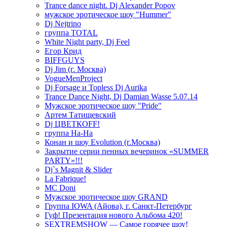
Trance dance night. Dj Alexander Popov
мужское эротическое шоу "Hummer"
Dj Nejtrino
группа TOTAL
White Night party, Dj Feel
Егор Крид
BIFFGUYS
Dj Jim (г. Москва)
VogueMenProject
Dj Forsage и Topless Dj Aurika
Trance Dance Night, Dj Damian Wasse 5.07.14
Мужское эротическое шоу "Pride"
Артем Татищевский
Dj ЦВЕТКOFF!
группа На-На
Конан и шоу Evolution (г.Москва)
Закрытие серии пенных вечеринок «SUMMER
PARTY»!!!
Dj`s Magnit & Slider
La Fabrique!
MC Doni
Мужское эротическое шоу GRAND
Группа IOWA (Айова), г. Санкт-Петербург
Гуф! Презентация нового Альбома 420!
SEXTREMSHOW — Самое горячее шоу!