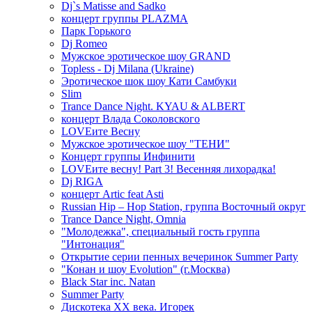
Dj`s Matisse and Sadko
концерт группы PLAZMA
Парк Горького
Dj Romeo
Мужское эротическое шоу GRAND
Topless - Dj Milana (Ukraine)
Эротическое шок шоу Кати Самбуки
Slim
Trance Dance Night. KYAU & ALBERT
концерт Влада Соколовского
LOVEите Весну
Мужское эротическое шоу "ТЕНИ"
Концерт группы Инфинити
LOVEите весну! Part 3! Весенняя лихорадка!
Dj RIGA
концерт Artic feat Asti
Russian Hip – Hop Station, группа Восточный округ
Trance Dance Night, Omnia
"Молодежка", специальный гость группа
"Интонация"
Открытие серии пенных вечеринок Summer Party
"Конан и шоу Evolution" (г.Москва)
Black Star inc. Natan
Summer Party
Дискотека ХХ века. Игорек