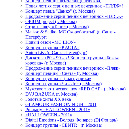
Концерт певицы «Натали» (г. Москва)
Новая летняя серия пенных вечеринок «ПЛЯЖ»!
Концерт певца "Данко" (г. Москва)
Продолжение серии пенных вечеринок «ПЛЯЖ»
OPIUM project (г. Москва)
Стрип – шоу «Тени» (г. Москва)
Matissе & Sadko, MC Скоробогатый (г. Санкт-
Петербург)
Новый сезон «МС ШОУ»
Концерт группы «КАСТА»
Anton Liss (г. Санкт-Петербург)
Дискотека 80 – 90 – х! Концерт группы «Божья
коровка» (г. Москва)
Продолжение серии пенных вечеринок «Пляж»
Концерт певицы «Света» (г. Москва)
Концерт группы «Триагрутрика»
Концерт группы «Чи - Ли» (г. Москва)
Мужское эротическое шоу «RED CAP» (г. Москва)
DVJ BAZUKA (г. Москва)
Золотые хиты XX века
GLAMOUR FASHION NIGHT 2011
Pre-party «HALLOWEEN - 2011»
«HALLOWEEN - 2011»
Digital Emotions - Володя Фонарев (Dj Фонарь)
Концерт группы «CENTR» (г. Москва)