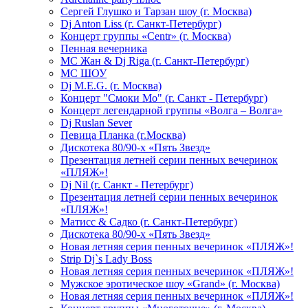
Сергей Глушко и Тарзан шоу (г. Москва)
Dj Anton Liss (г. Санкт-Петербург)
Концерт группы «Centr» (г. Москва)
Пенная вечерника
МС Жан & Dj Riga (г. Санкт-Петербург)
МС ШОУ
Dj M.E.G. (г. Москва)
Концерт "Смоки Мо" (г. Санкт - Петербург)
Концерт легендарной группы «Волга – Волга»
Dj Ruslan Sever
Певица Планка (г.Москва)
Дискотека 80/90-х «Пять Звезд»
Презентация летней серии пенных вечеринок
«ПЛЯЖ»!
Dj Nil (г. Санкт - Петербург)
Презентация летней серии пенных вечеринок
«ПЛЯЖ»!
Матисс & Садко (г. Санкт-Петербург)
Дискотека 80/90-х «Пять Звезд»
Новая летняя серия пенных вечеринок «ПЛЯЖ»!
Strip Dj`s Lady Boss
Новая летняя серия пенных вечеринок «ПЛЯЖ»!
Мужское эротическое шоу «Grand» (г. Москва)
Новая летняя серия пенных вечеринок «ПЛЯЖ»!