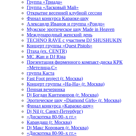
Группа «Триада»
Группа «Ласковый Май»
Открытие весенней клубной сессии
Финал конкурса Караоке-шоу
Александр Иванов и группа «Рондо»
Мужское эротическое шоу Made in Heaven
Международный женский день
TECHNO RAVE с участием DJ SHUSHUKIN
Концерт группы «Quest Pistols»
Птаха (ex. CENTR)
МС Жан и DJ Riga
Презентация фирменного компакт-диска КРК
«Метелица-С»
группа Каста
Fast Foot project (г. Москва)
Концерт группы «На-На» (г. Москва)
Пенная вечеринка
Dj Богдан Кантимиров (г. Москва)
Эротическое шоу «Diamond Girls» (г. Москва)
Финал конкурса «Караоке-шоу»
Dj Nil (г. Санкт-Петербург)
«Дискотека 80-90–х гг.»
Карандаш (г. Москва)
Dj Макс Короваев (г. Москва)
«Дискотека 80-90–х гг.»