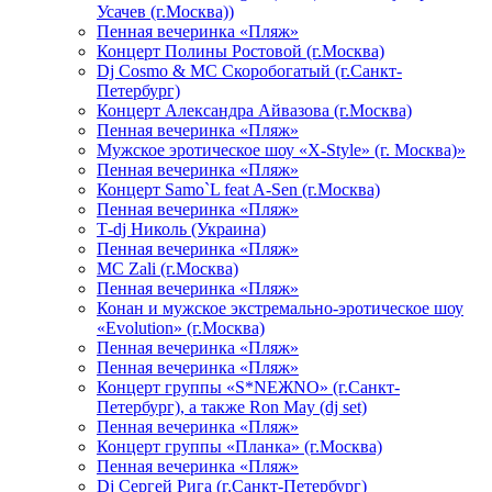
Усачев (г.Москва))
Пенная вечеринка «Пляж»
Концерт Полины Ростовой (г.Москва)
Dj Cosmo & МС Скоробогатый (г.Санкт-
Петербург)
Концерт Александра Айвазова (г.Москва)
Пенная вечеринка «Пляж»
Мужское эротическое шоу «X-Style» (г. Москва)»
Пенная вечеринка «Пляж»
Концерт Samo`L feat A-Sen (г.Москва)
Пенная вечеринка «Пляж»
Т-dj Николь (Украина)
Пенная вечеринка «Пляж»
МС Zali (г.Москва)
Пенная вечеринка «Пляж»
Конан и мужское экстремально-эротическое шоу
«Evolution» (г.Москва)
Пенная вечеринка «Пляж»
Пенная вечеринка «Пляж»
Концерт группы «S*NEЖNO» (г.Санкт-
Петербург), а также Ron May (dj set)
Пенная вечеринка «Пляж»
Концерт группы «Планка» (г.Москва)
Пенная вечеринка «Пляж»
Dj Сергей Рига (г.Санкт-Петербург)