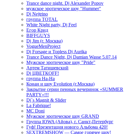
Trance dance night. Dj Alexander Popov
мужское эротическое шоу "Hummer"
Dj Nejtrino
группа TOTAL
White Night party, Dj Feel
Егор Крид
BIFFGUYS
Dj Jim (г. Москва)
VogueMenProject
Dj Forsage и Topless Dj Aurika
Trance Dance Night, Dj Damian Wasse 5.07.14
Мужское эротическое шоу "Pride"
Артем Татищевский
Dj ЦВЕТКOFF!
группа На-На
Конан и шоу Evolution (г.Москва)
Закрытие серии пенных вечеринок «SUMMER
PARTY»!!!
Dj`s Magnit & Slider
La Fabrique!
MC Doni
Мужское эротическое шоу GRAND
Группа IOWA (Айова), г. Санкт-Петербург
Гуф! Презентация нового Альбома 420!
SEXTREMSHOW — Самое горячее шоу!