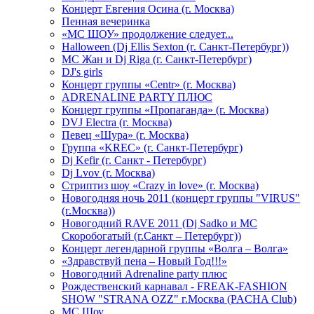
Концерт Евгения Осина (г. Москва)
Пенная вечеринка
«МС ШОУ» продолжение следует...
Halloween (Dj Ellis Sexton (г. Санкт-Петербург))
МС Жан и Dj Riga (г. Санкт-Петербург)
DJ's girls
Концерт группы «Centr» (г. Москва)
ADRENALINE PARTY ПЛЮС
Концерт группы «Пропаганда» (г. Москва)
DVJ Electra (г. Москва)
Певец «Шура» (г. Москва)
Группа «KREC» (г. Санкт-Петербург)
Dj Kefir (г. Санкт - Петербург)
Dj Lvov (г. Москва)
Стриптиз шоу «Crazy in love» (г. Москва)
Новогодняя ночь 2011 (концерт группы "VIRUS"
(г.Москва))
Новогодний RAVE 2011 (Dj Sadko и MC
Скоробогатый (г.Санкт – Петербург))
Концерт легендарной группы «Волга – Волга»
«Здравствуй пена – Новый Год!!!»
Новогодний Adrenaline party плюс
Рождественский карнавал - FREAK-FASHION
SHOW "STRANA OZZ" г.Москва (PACHA Club)
MC Шоу