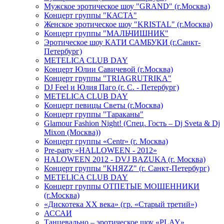
Мужское эротическое шоу "GRAND" (г.Москва)
Концерт группы "КАСТА"
Женское эротическое шоу "KRISTAL" (г.Москва)
Концерт группы "МАЛЬЧИШНИК"
Эротическое шоу КАТИ САМБУКИ (г.Санкт-
Петербург)
METELICA CLUB DAY
Концерт Юлии Савичевой (г.Москва)
Концерт группы "TRIAGRUTRIKA"
DJ Feel и Юлия Паго (г. С. - Петербург)
METELICA CLUB DAY
Концерт певицы Светы (г.Москва)
Концерт группы "Тараканы"
Glamour Fashion Night! (Спец. Гость – Dj Sveta & Dj
Mixon (Москва))
Концерт группы «Centr» (г. Москва)
Pre-party «HALLOWEEN - 2012»
HALOWEEN 2012 - DVJ BAZUKA (г. Москва)
Концерт группы "КНЯZZ" (г. Санкт-Петербург)
METELICA CLUB DAY
Концерт группы ОТПЕТЫЕ МОШЕННИКИ
(г.Москва)
«Дискотека ХХ века» (гр. «Старый третий»)
АССАИ
Танцевально – эротическое шоу «PLAY»