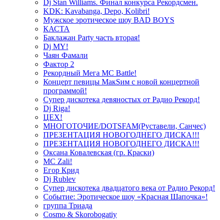
Dj Stan Williams. Финал конкурса Рекордсмен.
KDK: Kavabanga, Depo, Kolibri!
Мужское эротическое шоу BAD BOYS
КАСТА
Баклажан Party часть вторая!
Dj MY!
Чаян Фамали
Фактор 2
Рекордный Мега МС Battle!
Концерт певицы МакSим с новой концертной
программой!
Супер дискотека девяностых от Радио Рекорд!
Dj Riga!
ЦЕХ!
МНОГОТОЧИЕ/DOTSFAM(Руставели, Санчес)
ПРЕЗЕНТАЦИЯ НОВОГОДНЕГО ДИСКА!!!
ПРЕЗЕНТАЦИЯ НОВОГОДНЕГО ДИСКА!!!
Оксана Ковалевская (гр. Краски)
MC Zali!
Егор Крид
Dj Rublev
Супер дискотека двадцатого века от Радио Рекорд!
Событие: Эротическое шоу «Красная Шапочка»!
группа Триада
Cosmo & Skorobogatiy