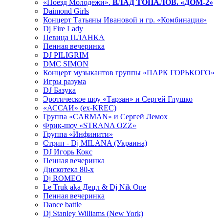
«Поезд Молодежи».
ВЛАД ТОПАЛОВ. «ДОМ-2»
Daimond Girls
Концерт Татьяны Ивановой и гр. «Комбинация»
Dj Fire Lady
Певица ПЛАНКА
Пенная вечеринка
DJ PILIGRIM
DMC SIMON
Концерт музыкантов группы «ПАРК ГОРЬКОГО»
Игры разума
DJ Базука
Эротическое шоу «Тарзан» и Сергей Глушко
«АССАИ» (ex-KREC)
Группа «CARMAN» и Сергей Лемох
Фрик-шоу «STRANA OZZ»
Группа «Инфинити»
Стрип - Dj MILANA (Украина)
DJ Игорь Кокс
Пенная вечеринка
Дискотека 80-х
Dj ROMEO
Le Truk aka Децл & Dj Nik One
Пенная вечеринка
Dance battle
Dj Stanley Williams (New York)