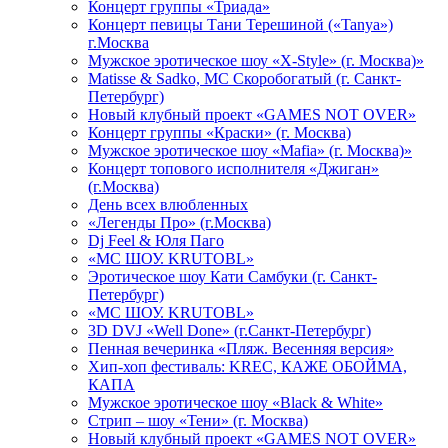
Концерт группы «Триада»
Концерт певицы Тани Терешиной («Tanya»)
г.Москва
Мужское эротическое шоу «X-Style» (г. Москва)»
Matissе & Sadko, MC Скоробогатый (г. Санкт-
Петербург)
Новый клубный проект «GAMES NOT OVER»
Концерт группы «Краски» (г. Москва)
Мужское эротическое шоу «Mafia» (г. Москва)»
Концерт топового исполнителя «Джиган»
(г.Москва)
День всех влюбленных
«Легенды Про» (г.Москва)
Dj Feel & Юля Паго
«МС ШОУ. KRUTOBL»
Эротическое шоу Кати Самбуки (г. Санкт-
Петербург)
«МС ШОУ. KRUTOBL»
3D DVJ «Well Done» (г.Санкт-Петербург)
Пенная вечеринка «Пляж. Весенняя версия»
Хип-хоп фестиваль: KREC, КАЖЕ ОБОЙМА,
КАПА
Мужское эротическое шоу «Black & White»
Стрип – шоу «Тени» (г. Москва)
Новый клубный проект «GAMES NOT OVER»