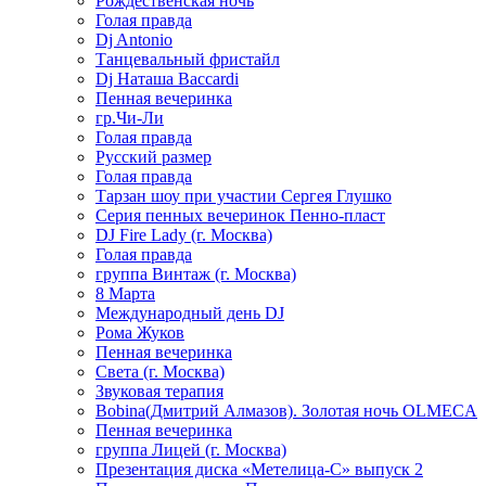
Рождественская ночь
Голая правда
Dj Antonio
Танцевальный фристайл
Dj Наташа Baccardi
Пенная вечеринка
гр.Чи-Ли
Голая правда
Русский размер
Голая правда
Тарзан шоу при участии Сергея Глушко
Серия пенных вечеринок Пенно-пласт
DJ Fire Lady (г. Москва)
Голая правда
группа Винтаж (г. Москва)
8 Марта
Международный день DJ
Рома Жуков
Пенная вечеринка
Света (г. Москва)
Звуковая терапия
Bobina(Дмитрий Алмазов). Золотая ночь OLMECA
Пенная вечеринка
группа Лицей (г. Москва)
Презентация диска «Метелица-С» выпуск 2