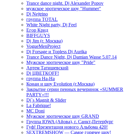
Trance dance night. Dj Alexander Popov
мужское эротическое шоу "Hummer"
Dj Nejtrino
группа TOTAL
White Night party, Dj Feel
Егор Крид
BIFFGUYS
Dj Jim (г. Москва)
VogueMenProject
Dj Forsage и Topless Dj Aurika
Trance Dance Night, Dj Damian Wasse 5.07.14
Мужское эротическое шоу "Pride"
Артем Татищевский
Dj ЦВЕТКOFF!
группа На-На
Конан и шоу Evolution (г.Москва)
Закрытие серии пенных вечеринок «SUMMER
PARTY»!!!
Dj`s Magnit & Slider
La Fabrique!
MC Doni
Мужское эротическое шоу GRAND
Группа IOWA (Айова), г. Санкт-Петербург
Гуф! Презентация нового Альбома 420!
SEXTREMSHOW — Самое горячее шоу!