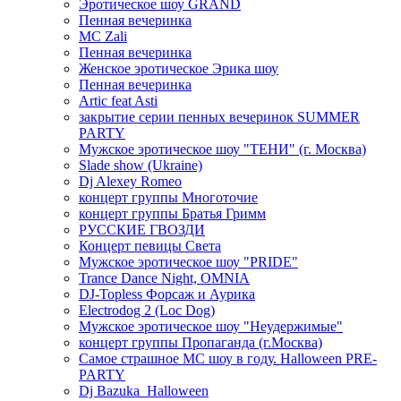
Эротическое шоу GRAND
Пенная вечеринка
MC Zali
Пенная вечеринка
Женское эротическое Эрика шоу
Пенная вечеринка
Artic feat Asti
закрытие серии пенных вечеринок SUMMER
PARTY
Мужское эротическое шоу "ТЕНИ" (г. Москва)
Slade show (Ukraine)
Dj Alexey Romeo
концерт группы Многоточие
концерт группы Братья Гримм
РУССКИЕ ГВОЗДИ
Концерт певицы Света
Мужское эротическое шоу "PRIDE"
Trance Dance Night, OMNIA
DJ-Topless Форсаж и Аурика
Electrodog 2 (Loc Dog)
Мужское эротическое шоу "Неудержимые"
концерт группы Пропаганда (г.Москва)
Самое страшное МС шоу в году. Halloween PRE-
PARTY
Dj Bazuka_Halloween