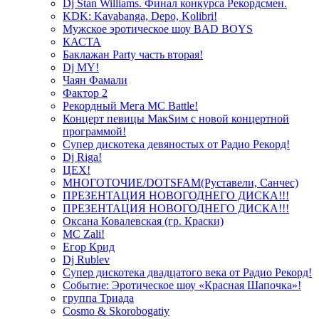
Dj Stan Williams. Финал конкурса Рекордсмен.
KDK: Kavabanga, Depo, Kolibri!
Мужское эротическое шоу BAD BOYS
КАСТА
Баклажан Party часть вторая!
Dj MY!
Чаян Фамали
Фактор 2
Рекордный Мега МС Battle!
Концерт певицы МакSим с новой концертной
программой!
Супер дискотека девяностых от Радио Рекорд!
Dj Riga!
ЦЕХ!
МНОГОТОЧИЕ/DOTSFAM(Руставели, Санчес)
ПРЕЗЕНТАЦИЯ НОВОГОДНЕГО ДИСКА!!!
ПРЕЗЕНТАЦИЯ НОВОГОДНЕГО ДИСКА!!!
Оксана Ковалевская (гр. Краски)
MC Zali!
Егор Крид
Dj Rublev
Супер дискотека двадцатого века от Радио Рекорд!
Событие: Эротическое шоу «Красная Шапочка»!
группа Триада
Cosmo & Skorobogatiy