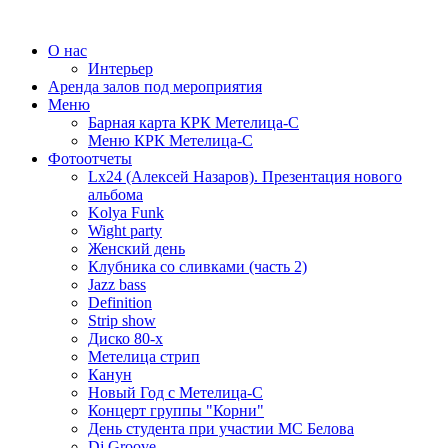
О нас
Интерьер
Аренда залов под мероприятия
Меню
Барная карта КРК Метелица-С
Меню КРК Метелица-С
Фотоотчеты
Lx24 (Алексей Назаров). Презентация нового
альбома
Kolya Funk
Wight party
Женский день
Клубника со сливками (часть 2)
Jazz bass
Definition
Strip show
Диско 80-х
Метелица стрип
Канун
Новый Год с Метелица-С
Концерт группы "Корни"
День студента при участии МС Белова
Dj Groove