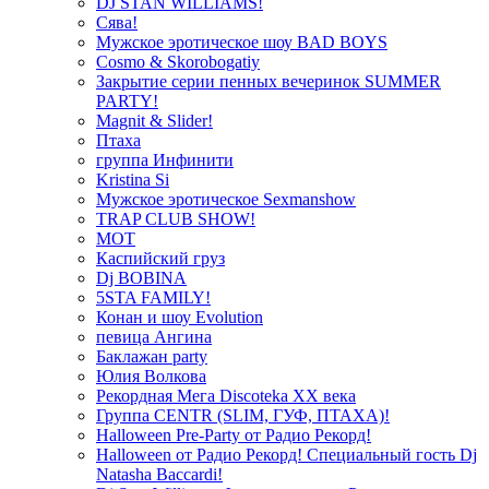
DJ STAN WILLIAMS!
Сява!
Мужское эротическое шоу BAD BOYS
Cosmo & Skorobogatiy
Закрытие серии пенных вечеринок SUMMER
PARTY!
Magnit & Slider!
Птаха
группа Инфинити
Kristina Si
Мужское эротическое Sexmanshow
TRAP CLUB SHOW!
МОТ
Каспийский груз
Dj BOBINA
5STA FAMILY!
Конан и шоу Evolution
певица Ангина
Баклажан party
Юлия Волкова
Рекордная Мега Discoteka XX века
Группа CENTR (SLIM, ГУФ, ПТАХА)!
Halloween Pre-Party от Радио Рекорд!
Halloween от Радио Рекорд! Специальный гость Dj
Natasha Baccardi!