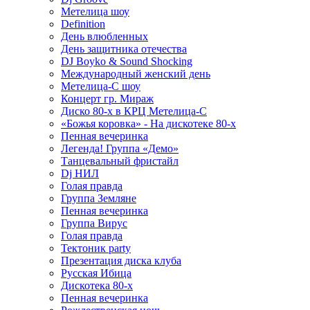
Метелица шоу
Definition
День влюбленных
День защитника отечества
DJ Boyko & Sound Shocking
Международный женский день
Метелица-С шоу
Концерт гр. Мираж
Диско 80-х в КРЦ Метелица-С
«Божья коровка» - На дискотеке 80-х
Пенная вечеринка
Легенда! Группа «Демо»
Танцевальный фристайл
Dj НИЛ
Голая правда
Группа Земляне
Пенная вечеринка
Группа Вирус
Голая правда
Тектоник party
Презентация диска клуба
Русская Ибица
Дискотека 80-х
Пенная вечеринка