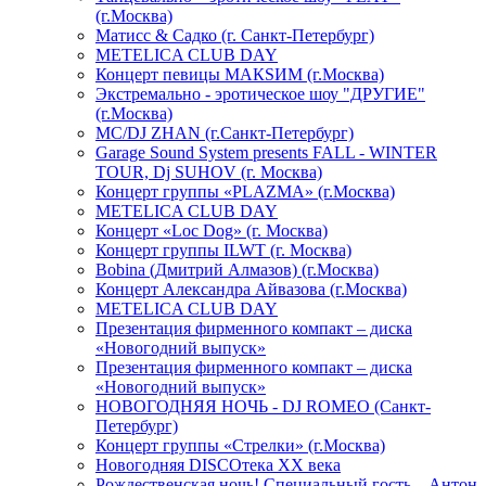
(г.Москва)
Матисс & Садко (г. Санкт-Петербург)
METELICA CLUB DAY
Концерт певицы МАКSИМ (г.Москва)
Экстремально - эротическое шоу "ДРУГИЕ"
(г.Москва)
МС/DJ ZHAN (г.Санкт-Петербург)
Garage Sound System presents FALL - WINTER
TOUR, Dj SUHOV (г. Москва)
Концерт группы «PLAZMA» (г.Москва)
METELICA CLUB DAY
Концерт «Loc Dog» (г. Москва)
Концерт группы ILWT (г. Москва)
Bobina (Дмитрий Алмазов) (г.Москва)
Концерт Александра Айвазова (г.Москва)
METELICA CLUB DAY
Презентация фирменного компакт – диска
«Новогодний выпуск»
Презентация фирменного компакт – диска
«Новогодний выпуск»
НОВОГОДНЯЯ НОЧЬ - DJ ROMEO (Санкт-
Петербург)
Концерт группы «Стрелки» (г.Москва)
Новогодняя DISCOтека ХХ века
Рождественская ночь! Специальный гость – Антон