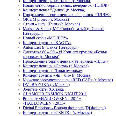
Концерт певицы «Натали» (г. Москва)
Новая летняя серия пенных вечеринок «ПЛЯЖ»!
Концерт певца "Данко" (г. Москва)
Продолжение серии пенных вечеринок «ПЛЯЖ»
OPIUM project (г. Москва)
Стрип – шоу «Тени» (г. Москва)
Matissе & Sadko, MC Скоробогатый (г. Санкт-
Петербург)
Новый сезон «МС ШОУ»
Концерт группы «КАСТА»
Anton Liss (г. Санкт-Петербург)
Дискотека 80 – 90 – х! Концерт группы «Божья
коровка» (г. Москва)
Продолжение серии пенных вечеринок «Пляж»
Концерт певицы «Света» (г. Москва)
Концерт группы «Триагрутрика»
Концерт группы «Чи - Ли» (г. Москва)
Мужское эротическое шоу «RED CAP» (г. Москва)
DVJ BAZUKA (г. Москва)
Золотые хиты XX века
GLAMOUR FASHION NIGHT 2011
Pre-party «HALLOWEEN - 2011»
«HALLOWEEN - 2011»
Digital Emotions - Володя Фонарев (Dj Фонарь)
Концерт группы «CENTR» (г. Москва)