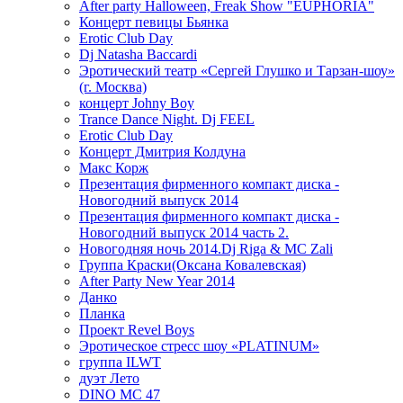
After party Halloween, Freak Show "EUPHORIA"
Концерт певицы Бьянка
Erotic Club Day
Dj Natasha Baccardi
Эротический театр «Сергей Глушко и Тарзан-шоу»
(г. Москва)
концерт Johny Boy
Trance Dance Night. Dj FEEL
Erotic Club Day
Концерт Дмитрия Колдуна
Макс Корж
Презентация фирменного компакт диска -
Новогодний выпуск 2014
Презентация фирменного компакт диска -
Новогодний выпуск 2014 часть 2.
Новогодняя ночь 2014.Dj Riga & MC Zali
Группа Краски(Оксана Ковалевская)
After Party New Year 2014
Данко
Планка
Проект Revel Boys
Эротическое стресс шоу «PLATINUM»
группа ILWT
дуэт Лето
DINO MC 47