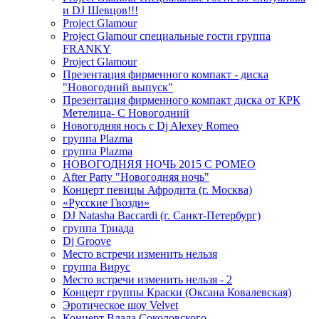
и DJ Шевцов!!!
Project Glamour
Project Glamour специальные гости группа
FRANKY
Project Glamour
Презентация фирменного компакт - диска
"Новогодний выпуск"
Презентация фирменного компакт диска от КРК
Метелица- С Новогодний
Новогодняя нось с Dj Alexey Romeo
группа Plazma
группа Plazma
НОВОГОДНЯЯ НОЧЬ 2015 C РОМЕО
After Party "Новогодняя ночь"
Концерт певицы Афродита (г. Москва)
«Русские Гвозди»
DJ Natasha Baccardi (г. Санкт-Петербург)
группа Триада
Dj Groove
Место встречи изменить нельзя
группа Вирус
Место встречи изменить нельзя - 2
Концерт группы Краски (Оксана Ковалевская)
Эротическое шоу Velvet
Концерт Влада Соколовского