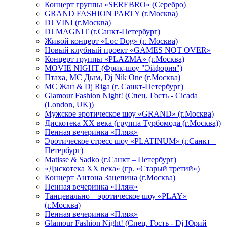
Концерт группы «SEREBRO» (Серебро)
GRAND FASHION PARTY (г.Москва)
DJ VINI (г.Москва)
DJ MAGNIT (г.Санкт-Петербург)
Живой концерт «Loc Dog» (г. Москва)
Новый клубный проект «GAMES NOT OVER»
Концерт группы «PLAZMA» (г.Москва)
MOVIE NIGHT (Фрик-шоу "Эйфория")
Птаха, МС Дым, Dj Nik One (г.Москва)
МС Жан & Dj Riga (г. Санкт-Петербург)
Glamour Fashion Night! (Спец. Гость - Cicada
(London, UK))
Мужское эротическое шоу «GRAND» (г.Москва)
Дискотека XX века (группа Турбомода (г.Москва))
Пенная вечеринка «Пляж»
Эротическое стресс шоу «PLATINUM» (г.Санкт –
Петербург)
Matisse & Sadko (г.Санкт – Петербург)
«Дискотека ХХ века» (гр. «Старый третий»)
Концерт Антона Зацепина (г.Москва)
Пенная вечеринка «Пляж»
Танцевально – эротическое шоу «PLAY»
(г.Москва)
Пенная вечеринка «Пляж»
Glamour Fashion Night! (Спец. Гость - Dj Юрий