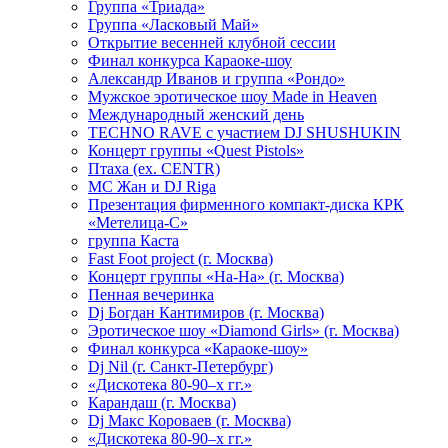
Группа «Триада»
Группа «Ласковый Май»
Открытие весенней клубной сессии
Финал конкурса Караоке-шоу
Александр Иванов и группа «Рондо»
Мужское эротическое шоу Made in Heaven
Международный женский день
TECHNO RAVE с участием DJ SHUSHUKIN
Концерт группы «Quest Pistols»
Птаха (ex. CENTR)
МС Жан и DJ Riga
Презентация фирменного компакт-диска КРК
«Метелица-С»
группа Каста
Fast Foot project (г. Москва)
Концерт группы «На-На» (г. Москва)
Пенная вечеринка
Dj Богдан Кантимиров (г. Москва)
Эротическое шоу «Diamond Girls» (г. Москва)
Финал конкурса «Караоке-шоу»
Dj Nil (г. Санкт-Петербург)
«Дискотека 80-90–х гг.»
Карандаш (г. Москва)
Dj Макс Короваев (г. Москва)
«Дискотека 80-90–х гг.»