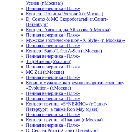
Усачев (г.Москва))
Пенная вечеринка «Пляж»
Концерт Полины Ростовой (г.Москва)
Dj Cosmo & МС Скоробогатый (г.Санкт-
Петербург)
Концерт Александра Айвазова (г.Москва)
Пенная вечеринка «Пляж»
Мужское эротическое шоу «X-Style» (г. Москва)»
Пенная вечеринка «Пляж»
Концерт Samo`L feat A-Sen (г.Москва)
Пенная вечеринка «Пляж»
Т-dj Николь (Украина)
Пенная вечеринка «Пляж»
МС Zali (г.Москва)
Пенная вечеринка «Пляж»
Конан и мужское экстремально-эротическое шоу
«Evolution» (г.Москва)
Пенная вечеринка «Пляж»
Пенная вечеринка «Пляж»
Концерт группы «S*NEЖNO» (г.Санкт-
Петербург), а также Ron May (dj set)
Пенная вечеринка «Пляж»
Концерт группы «Планка» (г.Москва)
Пенная вечеринка «Пляж»
Dj Сергей Рига (г.Санкт-Петербург)