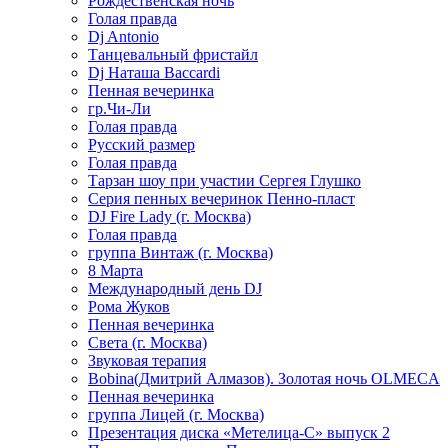
Рождественская ночь
Голая правда
Dj Antonio
Танцевальный фристайл
Dj Наташа Baccardi
Пенная вечеринка
гр.Чи-Ли
Голая правда
Русский размер
Голая правда
Тарзан шоу при участии Сергея Глушко
Серия пенных вечеринок Пенно-пласт
DJ Fire Lady (г. Москва)
Голая правда
группа Винтаж (г. Москва)
8 Марта
Международный день DJ
Рома Жуков
Пенная вечеринка
Света (г. Москва)
Звуковая терапия
Bobina(Дмитрий Алмазов). Золотая ночь OLMECA
Пенная вечеринка
группа Лицей (г. Москва)
Презентация диска «Метелица-С» выпуск 2