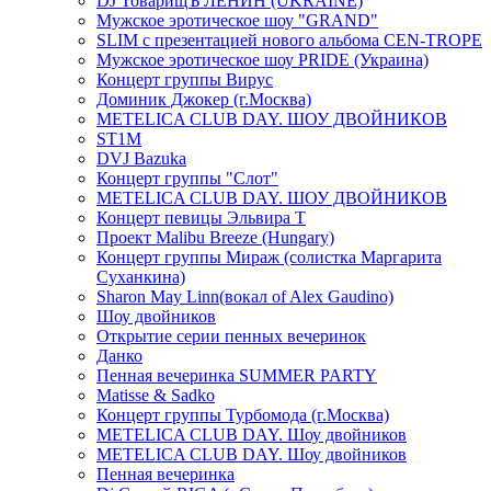
DJ ТоварищЪ ЛЕНИН (UKRAINE)
Мужское эротическое шоу "GRAND"
SLIM с презентацией нового альбома CEN-TROPE
Мужское эротическое шоу PRIDE (Украина)
Концерт группы Вирус
Доминик Джокер (г.Москва)
METELICA CLUB DAY. ШОУ ДВОЙНИКОВ
ST1M
DVJ Bazuka
Концерт группы "Слот"
METELICA CLUB DAY. ШОУ ДВОЙНИКОВ
Концерт певицы Эльвира Т
Проект Malibu Breeze (Hungary)
Концерт группы Мираж (солистка Маргарита
Суханкина)
Sharon May Linn(вокал of Alex Gaudino)
Шоу двойников
Открытие серии пенных вечеринок
Данко
Пенная вечеринка SUMMER PARTY
Matisse & Sadko
Концерт группы Турбомода (г.Москва)
METELICA CLUB DAY. Шоу двойников
METELICA CLUB DAY. Шоу двойников
Пенная вечеринка