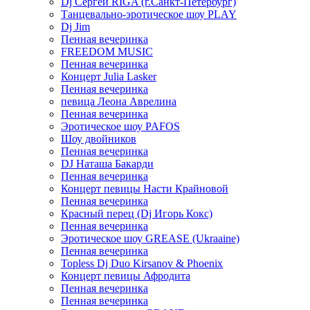
Dj Сергей RIGA (г.Санкт-Петербург)
Танцевально-эротическое шоу PLAY
Dj Jim
Пенная вечеринка
FREEDOM MUSIC
Пенная вечеринка
Концерт Julia Lasker
Пенная вечеринка
певица Леона Аврелина
Пенная вечеринка
Эротическое шоу PAFOS
Шоу двойников
Пенная вечеринка
DJ Наташа Бакарди
Пенная вечеринка
Концерт певицы Насти Крайновой
Пенная вечеринка
Красный перец (Dj Игорь Кокс)
Пенная вечеринка
Эротическое шоу GREASE (Ukraaine)
Пенная вечеринка
Topless Dj Duo Kirsanov & Phoenix
Концерт певицы Афродита
Пенная вечеринка
Пенная вечеринка