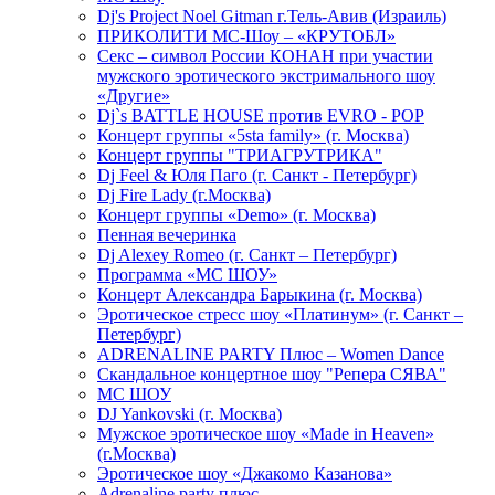
Dj's Project Noel Gitman г.Тель-Авив (Израиль)
ПРИКОЛИТИ МС-Шоу – «КРУТОБЛ»
Секс – символ России КОНАН при участии
мужского эротического экстримального шоу
«Другие»
Dj`s BATTLE HOUSE против EVRO - POP
Концерт группы «5sta family» (г. Москва)
Концерт группы "ТРИАГРУТРИКА"
Dj Feel & Юля Паго (г. Санкт - Петербург)
Dj Fire Lady (г.Москва)
Концерт группы «Demo» (г. Москва)
Пенная вечеринка
Dj Alexey Romeo (г. Санкт – Петербург)
Программа «МС ШОУ»
Концерт Александра Барыкина (г. Москва)
Эротическое стресс шоу «Платинум» (г. Санкт –
Петербург)
ADRENALINE PARTY Плюс – Women Dance
Скандальное концертное шоу "Репера СЯВА"
МС ШОУ
DJ Yankovski (г. Москва)
Мужское эротическое шоу «Made in Heaven»
(г.Москва)
Эротическое шоу «Джакомо Казанова»
Adrenaline party плюс