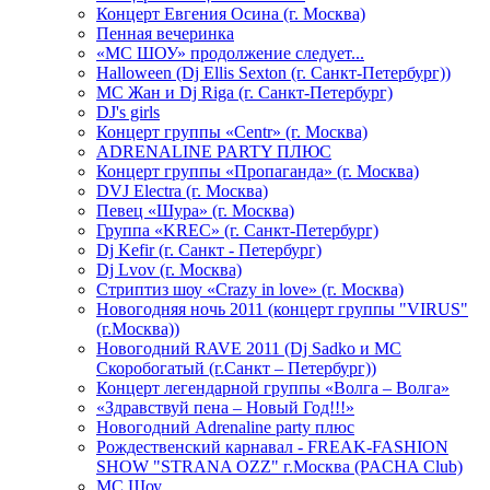
Концерт Евгения Осина (г. Москва)
Пенная вечеринка
«МС ШОУ» продолжение следует...
Halloween (Dj Ellis Sexton (г. Санкт-Петербург))
МС Жан и Dj Riga (г. Санкт-Петербург)
DJ's girls
Концерт группы «Centr» (г. Москва)
ADRENALINE PARTY ПЛЮС
Концерт группы «Пропаганда» (г. Москва)
DVJ Electra (г. Москва)
Певец «Шура» (г. Москва)
Группа «KREC» (г. Санкт-Петербург)
Dj Kefir (г. Санкт - Петербург)
Dj Lvov (г. Москва)
Стриптиз шоу «Crazy in love» (г. Москва)
Новогодняя ночь 2011 (концерт группы "VIRUS"
(г.Москва))
Новогодний RAVE 2011 (Dj Sadko и MC
Скоробогатый (г.Санкт – Петербург))
Концерт легендарной группы «Волга – Волга»
«Здравствуй пена – Новый Год!!!»
Новогодний Adrenaline party плюс
Рождественский карнавал - FREAK-FASHION
SHOW "STRANA OZZ" г.Москва (PACHA Club)
MC Шоу