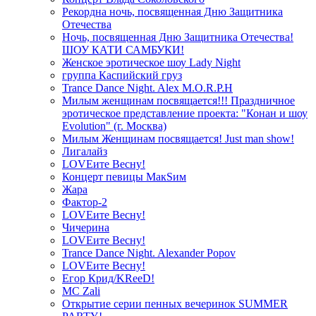
Рекордна ночь, посвященная Дню Защитника
Отечества
Ночь, посвященная Дню Защитника Отечества!
ШОУ КАТИ САМБУКИ!
Женское эротическое шоу Lady Night
группа Каспийский груз
Trance Dance Night. Alex M.O.R.P.H
Милым женщинам посвящается!!! Праздничное
эротическое представление проекта: "Конан и шоу
Evolution" (г. Москва)
Милым Женщинам посвящается! Just man show!
Лигалайз
LOVEите Весну!
Концерт певицы МакSим
Жара
Фактор-2
LOVEите Весну!
Чичерина
LOVEите Весну!
Trance Dance Night. Alexander Popov
LOVEите Весну!
Егор Крид/KReeD!
MC Zali
Открытие серии пенных вечеринок SUMMER