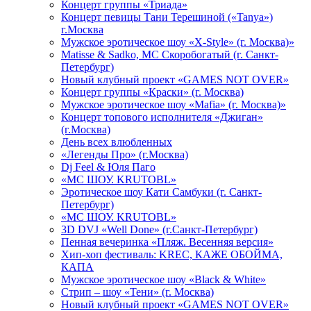
Концерт группы «Триада»
Концерт певицы Тани Терешиной («Tanya»)
г.Москва
Мужское эротическое шоу «X-Style» (г. Москва)»
Matissе & Sadko, MC Скоробогатый (г. Санкт-
Петербург)
Новый клубный проект «GAMES NOT OVER»
Концерт группы «Краски» (г. Москва)
Мужское эротическое шоу «Mafia» (г. Москва)»
Концерт топового исполнителя «Джиган»
(г.Москва)
День всех влюбленных
«Легенды Про» (г.Москва)
Dj Feel & Юля Паго
«МС ШОУ. KRUTOBL»
Эротическое шоу Кати Самбуки (г. Санкт-
Петербург)
«МС ШОУ. KRUTOBL»
3D DVJ «Well Done» (г.Санкт-Петербург)
Пенная вечеринка «Пляж. Весенняя версия»
Хип-хоп фестиваль: KREC, КАЖЕ ОБОЙМА,
КАПА
Мужское эротическое шоу «Black & White»
Стрип – шоу «Тени» (г. Москва)
Новый клубный проект «GAMES NOT OVER»