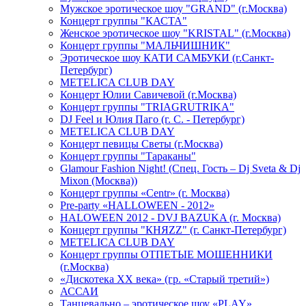
Мужское эротическое шоу "GRAND" (г.Москва)
Концерт группы "КАСТА"
Женское эротическое шоу "KRISTAL" (г.Москва)
Концерт группы "МАЛЬЧИШНИК"
Эротическое шоу КАТИ САМБУКИ (г.Санкт-
Петербург)
METELICA CLUB DAY
Концерт Юлии Савичевой (г.Москва)
Концерт группы "TRIAGRUTRIKA"
DJ Feel и Юлия Паго (г. С. - Петербург)
METELICA CLUB DAY
Концерт певицы Светы (г.Москва)
Концерт группы "Тараканы"
Glamour Fashion Night! (Спец. Гость – Dj Sveta & Dj
Mixon (Москва))
Концерт группы «Centr» (г. Москва)
Pre-party «HALLOWEEN - 2012»
HALOWEEN 2012 - DVJ BAZUKA (г. Москва)
Концерт группы "КНЯZZ" (г. Санкт-Петербург)
METELICA CLUB DAY
Концерт группы ОТПЕТЫЕ МОШЕННИКИ
(г.Москва)
«Дискотека ХХ века» (гр. «Старый третий»)
АССАИ
Танцевально – эротическое шоу «PLAY»