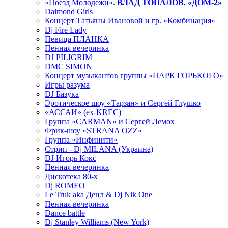
«Поезд Молодежи».
ВЛАД ТОПАЛОВ. «ДОМ-2»
Daimond Girls
Концерт Татьяны Ивановой и гр. «Комбинация»
Dj Fire Lady
Певица ПЛАНКА
Пенная вечеринка
DJ PILIGRIM
DMC SIMON
Концерт музыкантов группы «ПАРК ГОРЬКОГО»
Игры разума
DJ Базука
Эротическое шоу «Тарзан» и Сергей Глушко
«АССАИ» (ex-KREC)
Группа «CARMAN» и Сергей Лемох
Фрик-шоу «STRANA OZZ»
Группа «Инфинити»
Стрип - Dj MILANA (Украина)
DJ Игорь Кокс
Пенная вечеринка
Дискотека 80-х
Dj ROMEO
Le Truk aka Децл & Dj Nik One
Пенная вечеринка
Dance battle
Dj Stanley Williams (New York)