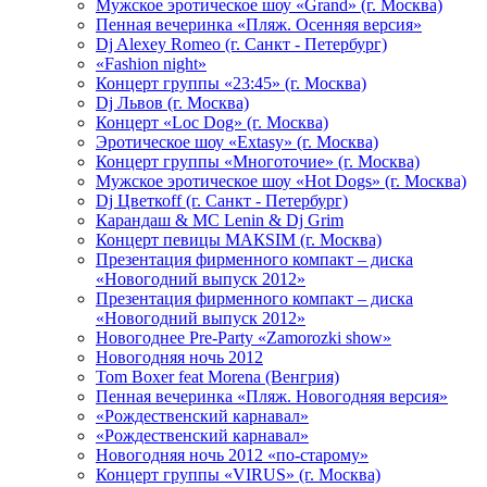
Мужское эротическое шоу «Grand» (г. Москва)
Пенная вечеринка «Пляж. Осенняя версия»
Dj Alexey Romeo (г. Санкт - Петербург)
«Fashion night»
Концерт группы «23:45» (г. Москва)
Dj Львов (г. Москва)
Концерт «Loc Dog» (г. Москва)
Эротическое шоу «Extasy» (г. Москва)
Концерт группы «Многоточие» (г. Москва)
Мужское эротическое шоу «Hot Dogs» (г. Москва)
Dj Цветкоff (г. Санкт - Петербург)
Карандаш & МС Lenin & Dj Grim
Концерт певицы МАКSIМ (г. Москва)
Презентация фирменного компакт – диска
«Новогодний выпуск 2012»
Презентация фирменного компакт – диска
«Новогодний выпуск 2012»
Новогоднее Pre-Party «Zamorozki show»
Новогодняя ночь 2012
Tom Boxer feat Morena (Венгрия)
Пенная вечеринка «Пляж. Новогодняя версия»
«Рождественский карнавал»
«Рождественский карнавал»
Новогодняя ночь 2012 «по-старому»
Концерт группы «VIRUS» (г. Москва)