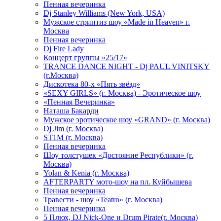
Пенная вечеринка
Dj Stanley Williams (New York, USA)
Мужское стриптиз шоу «Made in Heaven» г.
Москва
Пенная вечеринка
Dj Fire Lady
Концерт группы «25/17»
TRANCE DANCE NIGHT - Dj PAUL VINITSKY
(г.Москва)
Дискотека 80-х «Пять звёзд»
«SEXY GIRLS» (г. Москва) - Эротическое шоу
«Пенная Вечеринка»
Hаташа Бакарди
Мужское эротическое шоу «GRAND» (г. Москва)
Dj Jim (г. Москва)
ST1M (г. Москва)
Пенная вечеринка
Шоу толстушек «Достояние Республики» (г.
Москва)
Yolan & Kenia (г. Москва)
AFTERPARTY мото-шоу на пл. Куйбышева
Пенная вечеринка
Травести - шоу «Teatro» (г. Москва)
Пенная вечеринка
5 Плюх, DJ Nick-One и Drum Pirate(г. Москва)