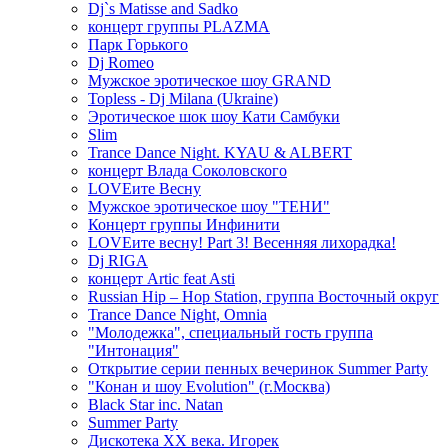
Dj`s Matisse and Sadko
концерт группы PLAZMA
Парк Горького
Dj Romeo
Мужское эротическое шоу GRAND
Topless - Dj Milana (Ukraine)
Эротическое шок шоу Кати Самбуки
Slim
Trance Dance Night. KYAU & ALBERT
концерт Влада Соколовского
LOVEите Весну
Мужское эротическое шоу "ТЕНИ"
Концерт группы Инфинити
LOVEите весну! Part 3! Весенняя лихорадка!
Dj RIGA
концерт Artic feat Asti
Russian Hip – Hop Station, группа Восточный округ
Trance Dance Night, Omnia
"Молодежка", специальный гость группа
"Интонация"
Открытие серии пенных вечеринок Summer Party
"Конан и шоу Evolution" (г.Москва)
Black Star inc. Natan
Summer Party
Дискотека ХХ века. Игорек