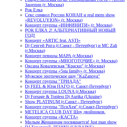
Зацепин (г. Москва)
Рок Елка
Секс символ России КОНАН и real mens show
«REVOLUYION» (г. Москва)
Концерт группы «ИНФИНИТИ» (г. Москва)
РОК ЕЛКА 2! АЛЬТЕРНАТИВНЫЙ НОВЫЙ
ГОД!
Концерт «ARTIC feat. ASTI»
Dj Сергей Рига (г.Санкт - Петербург) и MC Zali
(г.Москва)
Концерт певицы МАРА (г.Москва)
Концерт группы «МНОГОТОЧИЕ» (г. Москва)
Оксана Ковалевская "Краски" (г.Москва)
Концерт группы «5sta family» (г. Москва)
Мужское эротическое шоу "KaZanova"
Концерт группы "ТРИАДА"
Dj FEEL & Юля ПАГО (г. Санкт-Петербург)
Концерт группы LOUNA (г.Москва)
Dj Forsage & Topless Dj Aurika (Ukraine)
Show PLATINUM (г.Санкт - Петербург)
Концерт группы "ПсиХея" (г.Снакт-Петербург)
METELICA CLUB DAY Шоу двойников.
Концерт группы «КАСТА»
Милым Женщинам посвящается! Just man show