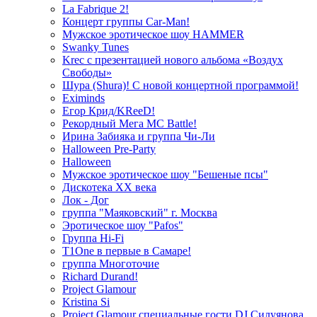
La Fabrique 2!
Концерт группы Car-Man!
Мужское эротическое шоу HAMMER
Swanky Tunes
Krec с презентацией нового альбома «Воздух
Свободы»
Шура (Shura)! С новой концертной программой!
Eximinds
Егор Крид/KReeD!
Рекордный Мега МС Battle!
Ирина Забияка и группа Чи-Ли
Halloween Pre-Party
Halloween
Мужское эротическое шоу "Бешеные псы"
Дискотека ХХ века
Лок - Дог
группа "Маяковский" г. Москва
Эротическое шоу "Pafos"
Группа Hi-Fi
T1One в первые в Самаре!
группа Многоточие
Richard Durand!
Project Glamour
Kristina Si
Project Glamour специальные гости DJ Силуянова