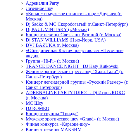
Адреналин Party
Лазерное шоу
«Конан» и мужское стриптиз - шоу «Другие» (г.
Москва)
Dj Sadko & МС Скоробогатый (г.Санкт-Петербург)
Dj PAUL VINITSKY (г.Москва)
Концерт певицы Светланы Разиной (г. Москва)
Dj STAN WILLIAMS (Нью-Йорк, USA)
DVJ BAZUKA (г. Москва)
«Объединенная Каста» представляет «Песочные
люди»
Группа «Hi-Fi» (г. Москва)
TRANCE DANCE NIGHT - DJ Katy Rutkovski
Женское эротическое стресс-шоу "Хали-Гали" (г.
Санкт-Петербург)
Концерт легендарной группы «Русский Размер» (г.
Санкт-Петербург)
ADRENALINE PARTY ПЛЮС - Dj Игорь КОКС
(г. Москва)
MC Шоу
DJ ROMEO
Концерт группы "Триада"
Мужское эротическое шоу «Grand» (г. Москва)
Финал конкурса «Караоке-шоу»
Концерт певицы МАКSИМ