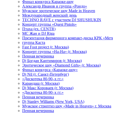
Финал конкурса Караоке-шоу
Александр Иванов и группа «Рондо»
Мужское эротическое шоу Made in Heaven
Международный женский день
TECHNO RAVE с участием DJ SHUSHUKIN
Концерт группы «Quest Pistols»
Птаха (ex. CENTR)
МС Жан и DJ Riga
Презентация фирменного компакт-диска КРК «Мет
группа Каста
Fast Foot project (г. Москва)
Концерт группы «На-На» (г. Москва)
Пенная вечеринка
Dj Богдан Кантимиров (г. Москва)
Эротическое шоу «Diamond Girls» (г. Москва)
Финал конкурса «Караоке-шоу»
Dj Nil (г. Санкт-Петербург)
«Дискотека 80-90–х гг.»
Карандаш (г. Москва)
Dj Макс Короваев (г. Москва)
«Дискотека 80-90–х гг.»
Пенная вечеринка
Dj Stanley Williams (New York, USA)
Мужское стриптиз шоу «Made in Heaven» г. Москва
Пенная вечеринка