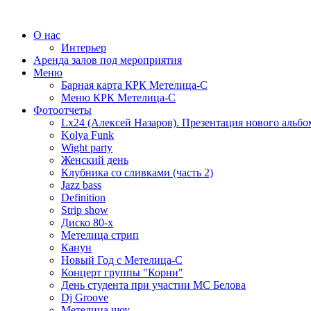
О нас
Интерьер
Аренда залов под мероприятия
Меню
Барная карта КРК Метелица-С
Меню КРК Метелица-С
Фотоотчеты
Lx24 (Алексей Назаров). Презентация нового альбо
Kolya Funk
Wight party
Женский день
Клубника со сливками (часть 2)
Jazz bass
Definition
Strip show
Диско 80-х
Метелица стрип
Канун
Новый Год с Метелица-С
Концерт группы "Корни"
День студента при участии МС Белова
Dj Groove
Метелица шоу