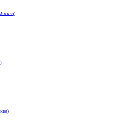
осква)
)
ква)