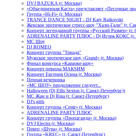
DVJ BAZUKA (г. Москва)
«Объединенная Каста» представляет «Песочные лю
Группа «Hi-Fi» (г. Москва)
TRANCE DANCE NIGHT - DJ Katy Rutkovski
Женское эротическое стресс-шоу "Хали-Гали" (г. Са
Концерт легендарной группы «Русский Размер» (г. 
ADRENALINE PARTY ПЛЮС - Dj Игорь КОКС (г. 
MC Шоу
DJ ROMEO
Концерт группы "Триада"
Мужское эротическое шоу «Grand» (г. Москва)
Финал конкурса «Караоке-шоу»
Концерт певицы МАКSИМ
Концерт Евгения Осина (г. Москва)
Пенная вечеринка
«МС ШОУ» продолжение следует...
Halloween (Dj Ellis Sexton (г. Санкт-Петербург))
МС Жан и Dj Riga (г. Санкт-Петербург)
DJ's girls
Концерт группы «Centr» (г. Москва)
ADRENALINE PARTY ПЛЮС
Концерт группы «Пропаганда» (г. Москва)
DVJ Electra (г. Москва)
Певец «Шура» (г. Москва)
Группа «KREC» (г. Санкт-Петербург)