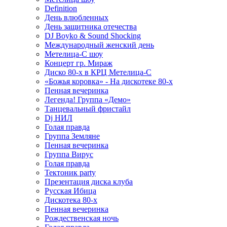
Definition
День влюбленных
День защитника отечества
DJ Boyko & Sound Shocking
Международный женский день
Метелица-С шоу
Концерт гр. Мираж
Диско 80-х в КРЦ Метелица-С
«Божья коровка» - На дискотеке 80-х
Пенная вечеринка
Легенда! Группа «Демо»
Танцевальный фристайл
Dj НИЛ
Голая правда
Группа Земляне
Пенная вечеринка
Группа Вирус
Голая правда
Тектоник party
Презентация диска клуба
Русская Ибица
Дискотека 80-х
Пенная вечеринка
Рождественская ночь