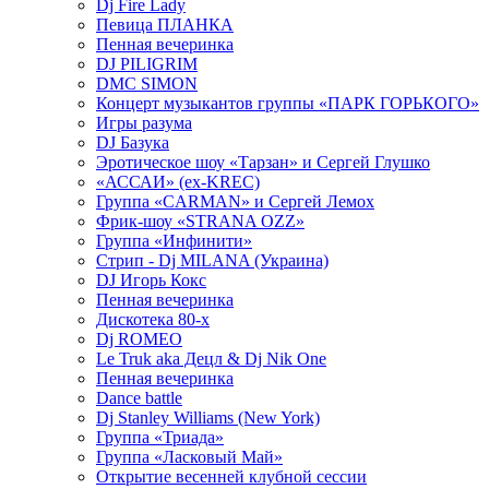
Dj Fire Lady
Певица ПЛАНКА
Пенная вечеринка
DJ PILIGRIM
DMC SIMON
Концерт музыкантов группы «ПАРК ГОРЬКОГО»
Игры разума
DJ Базука
Эротическое шоу «Тарзан» и Сергей Глушко
«АССАИ» (ex-KREC)
Группа «CARMAN» и Сергей Лемох
Фрик-шоу «STRANA OZZ»
Группа «Инфинити»
Стрип - Dj MILANA (Украина)
DJ Игорь Кокс
Пенная вечеринка
Дискотека 80-х
Dj ROMEO
Le Truk aka Децл & Dj Nik One
Пенная вечеринка
Dance battle
Dj Stanley Williams (New York)
Группа «Триада»
Группа «Ласковый Май»
Открытие весенней клубной сессии