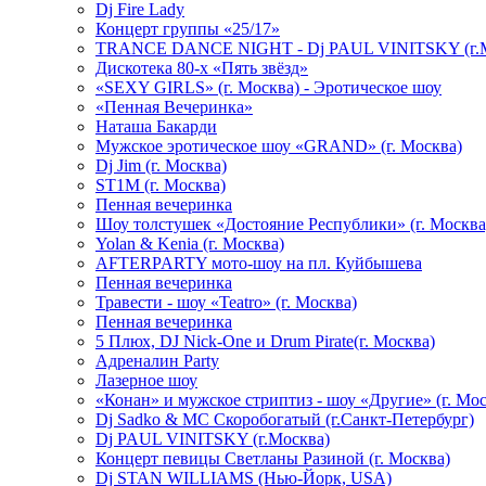
Dj Fire Lady
Концерт группы «25/17»
TRANCE DANCE NIGHT - Dj PAUL VINITSKY (г.М
Дискотека 80-х «Пять звёзд»
«SEXY GIRLS» (г. Москва) - Эротическое шоу
«Пенная Вечеринка»
Hаташа Бакарди
Мужское эротическое шоу «GRAND» (г. Москва)
Dj Jim (г. Москва)
ST1M (г. Москва)
Пенная вечеринка
Шоу толстушек «Достояние Республики» (г. Москва
Yolan & Kenia (г. Москва)
AFTERPARTY мото-шоу на пл. Куйбышева
Пенная вечеринка
Травести - шоу «Teatro» (г. Москва)
Пенная вечеринка
5 Плюх, DJ Nick-One и Drum Pirate(г. Москва)
Адреналин Party
Лазерное шоу
«Конан» и мужское стриптиз - шоу «Другие» (г. Мос
Dj Sadko & МС Скоробогатый (г.Санкт-Петербург)
Dj PAUL VINITSKY (г.Москва)
Концерт певицы Светланы Разиной (г. Москва)
Dj STAN WILLIAMS (Нью-Йорк, USA)