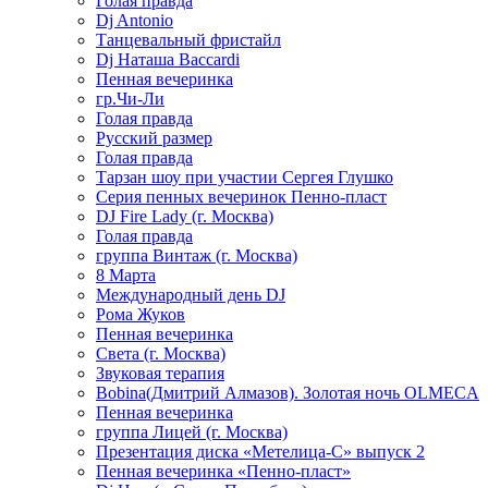
Голая правда
Dj Antonio
Танцевальный фристайл
Dj Наташа Baccardi
Пенная вечеринка
гр.Чи-Ли
Голая правда
Русский размер
Голая правда
Тарзан шоу при участии Сергея Глушко
Серия пенных вечеринок Пенно-пласт
DJ Fire Lady (г. Москва)
Голая правда
группа Винтаж (г. Москва)
8 Марта
Международный день DJ
Рома Жуков
Пенная вечеринка
Света (г. Москва)
Звуковая терапия
Bobina(Дмитрий Алмазов). Золотая ночь OLMECA
Пенная вечеринка
группа Лицей (г. Москва)
Презентация диска «Метелица-С» выпуск 2
Пенная вечеринка «Пенно-пласт»