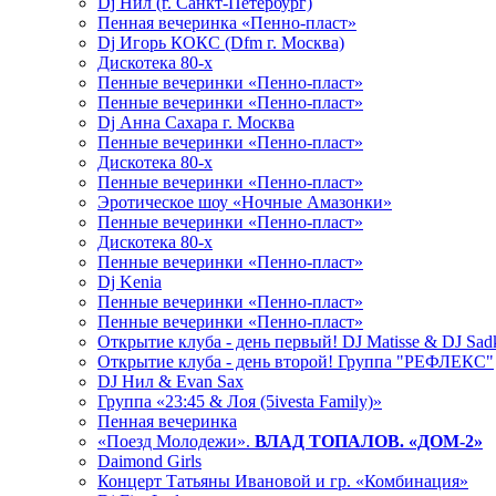
Dj Нил (г. Санкт-Петербург)
Пенная вечеринка «Пенно-пласт»
Dj Игорь КОКС (Dfm г. Москва)
Дискотека 80-х
Пенные вечеринки «Пенно-пласт»
Пенные вечеринки «Пенно-пласт»
Dj Анна Сахара г. Москва
Пенные вечеринки «Пенно-пласт»
Дискотека 80-х
Пенные вечеринки «Пенно-пласт»
Эротическое шоу «Ночные Амазонки»
Пенные вечеринки «Пенно-пласт»
Дискотека 80-х
Пенные вечеринки «Пенно-пласт»
Dj Kenia
Пенные вечеринки «Пенно-пласт»
Пенные вечеринки «Пенно-пласт»
Открытие клуба - день первый! DJ Matisse & DJ Sad
Открытие клуба - день второй! Группа "РЕФЛЕКС"
DJ Нил & Evan Sax
Группа «23:45 & Лоя (5ivesta Family)»
Пенная вечеринка
«Поезд Молодежи».
ВЛАД ТОПАЛОВ. «ДОМ-2»
Daimond Girls
Концерт Татьяны Ивановой и гр. «Комбинация»