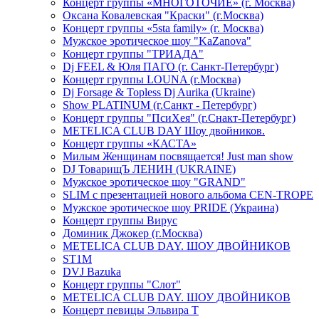
Концерт группы «МНОГОТОЧИЕ» (г. Москва)
Оксана Ковалевская "Краски" (г.Москва)
Концерт группы «5sta family» (г. Москва)
Мужское эротическое шоу "KaZanova"
Концерт группы "ТРИАДА"
Dj FEEL & Юля ПАГО (г. Санкт-Петербург)
Концерт группы LOUNA (г.Москва)
Dj Forsage & Topless Dj Aurika (Ukraine)
Show PLATINUM (г.Санкт - Петербург)
Концерт группы "ПсиХея" (г.Снакт-Петербург)
METELICA CLUB DAY Шоу двойников.
Концерт группы «КАСТА»
Милым Женщинам посвящается! Just man show
DJ ТоварищЪ ЛЕНИН (UKRAINE)
Мужское эротическое шоу "GRAND"
SLIM с презентацией нового альбома CEN-TROPE
Мужское эротическое шоу PRIDE (Украина)
Концерт группы Вирус
Доминик Джокер (г.Москва)
METELICA CLUB DAY. ШОУ ДВОЙНИКОВ
ST1M
DVJ Bazuka
Концерт группы "Слот"
METELICA CLUB DAY. ШОУ ДВОЙНИКОВ
Концерт певицы Эльвира Т