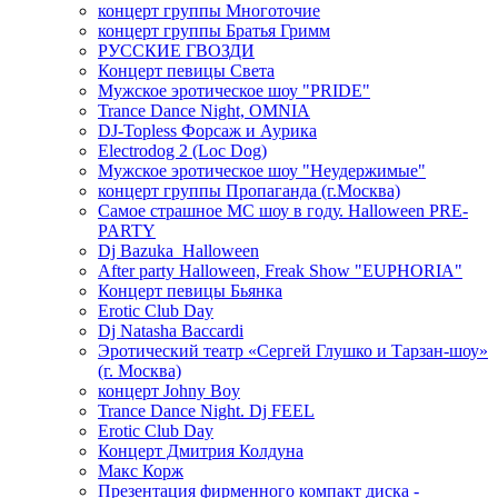
концерт группы Многоточие
концерт группы Братья Гримм
РУССКИЕ ГВОЗДИ
Концерт певицы Света
Мужское эротическое шоу "PRIDE"
Trance Dance Night, OMNIA
DJ-Topless Форсаж и Аурика
Electrodog 2 (Loc Dog)
Мужское эротическое шоу "Неудержимые"
концерт группы Пропаганда (г.Москва)
Самое страшное МС шоу в году. Halloween PRE-
PARTY
Dj Bazuka_Halloween
After party Halloween, Freak Show "EUPHORIA"
Концерт певицы Бьянка
Erotic Club Day
Dj Natasha Baccardi
Эротический театр «Сергей Глушко и Тарзан-шоу»
(г. Москва)
концерт Johny Boy
Trance Dance Night. Dj FEEL
Erotic Club Day
Концерт Дмитрия Колдуна
Макс Корж
Презентация фирменного компакт диска -