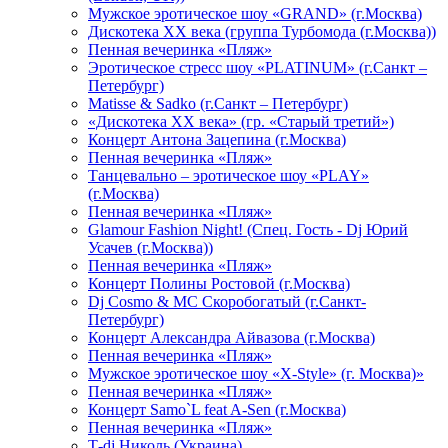
Мужское эротическое шоу «GRAND» (г.Москва)
Дискотека XX века (группа Турбомода (г.Москва))
Пенная вечеринка «Пляж»
Эротическое стресс шоу «PLATINUM» (г.Санкт –
Петербург)
Matisse & Sadko (г.Санкт – Петербург)
«Дискотека ХХ века» (гр. «Старый третий»)
Концерт Антона Зацепина (г.Москва)
Пенная вечеринка «Пляж»
Танцевально – эротическое шоу «PLAY»
(г.Москва)
Пенная вечеринка «Пляж»
Glamour Fashion Night! (Спец. Гость - Dj Юрий
Усачев (г.Москва))
Пенная вечеринка «Пляж»
Концерт Полины Ростовой (г.Москва)
Dj Cosmo & МС Скоробогатый (г.Санкт-
Петербург)
Концерт Александра Айвазова (г.Москва)
Пенная вечеринка «Пляж»
Мужское эротическое шоу «X-Style» (г. Москва)»
Пенная вечеринка «Пляж»
Концерт Samo`L feat A-Sen (г.Москва)
Пенная вечеринка «Пляж»
Т-dj Николь (Украина)