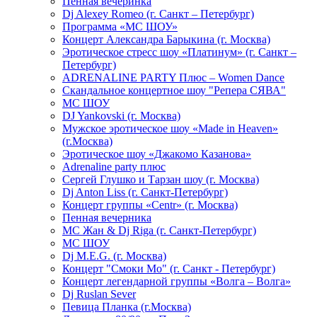
Пенная вечеринка
Dj Alexey Romeo (г. Санкт – Петербург)
Программа «МС ШОУ»
Концерт Александра Барыкина (г. Москва)
Эротическое стресс шоу «Платинум» (г. Санкт –
Петербург)
ADRENALINE PARTY Плюс – Women Dance
Скандальное концертное шоу "Репера СЯВА"
МС ШОУ
DJ Yankovski (г. Москва)
Мужское эротическое шоу «Made in Heaven»
(г.Москва)
Эротическое шоу «Джакомо Казанова»
Adrenaline party плюс
Сергей Глушко и Тарзан шоу (г. Москва)
Dj Anton Liss (г. Санкт-Петербург)
Концерт группы «Centr» (г. Москва)
Пенная вечерника
МС Жан & Dj Riga (г. Санкт-Петербург)
МС ШОУ
Dj M.E.G. (г. Москва)
Концерт "Смоки Мо" (г. Санкт - Петербург)
Концерт легендарной группы «Волга – Волга»
Dj Ruslan Sever
Певица Планка (г.Москва)