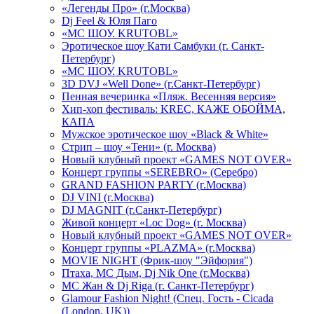
«Легенды Про» (г.Москва)
Dj Feel & Юля Паго
«МС ШОУ. KRUTOBL»
Эротическое шоу Кати Самбуки (г. Санкт-
Петербург)
«МС ШОУ. KRUTOBL»
3D DVJ «Well Done» (г.Санкт-Петербург)
Пенная вечеринка «Пляж. Весенняя версия»
Хип-хоп фестиваль: KREC, КАЖЕ ОБОЙМА,
КАПА
Мужское эротическое шоу «Black & White»
Стрип – шоу «Тени» (г. Москва)
Новый клубный проект «GAMES NOT OVER»
Концерт группы «SEREBRO» (Серебро)
GRAND FASHION PARTY (г.Москва)
DJ VINI (г.Москва)
DJ MAGNIT (г.Санкт-Петербург)
Живой концерт «Loc Dog» (г. Москва)
Новый клубный проект «GAMES NOT OVER»
Концерт группы «PLAZMA» (г.Москва)
MOVIE NIGHT (Фрик-шоу "Эйфория")
Птаха, МС Дым, Dj Nik One (г.Москва)
МС Жан & Dj Riga (г. Санкт-Петербург)
Glamour Fashion Night! (Спец. Гость - Cicada
(London, UK))