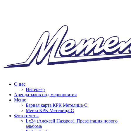
О нас
Интерьер
Аренда залов под мероприятия
Меню
Барная карта КРК Метелица-С
Меню КРК Метелица-С
Фотоотчеты
Lx24 (Алексей Назаров). Презентация нового
альбома