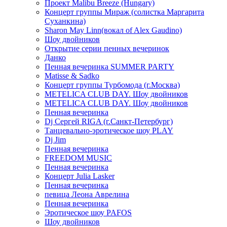
Проект Malibu Breeze (Hungary)
Концерт группы Мираж (солистка Маргарита
Суханкина)
Sharon May Linn(вокал of Alex Gaudino)
Шоу двойников
Открытие серии пенных вечеринок
Данко
Пенная вечеринка SUMMER PARTY
Matisse & Sadko
Концерт группы Турбомода (г.Москва)
METELICA CLUB DAY. Шоу двойников
METELICA CLUB DAY. Шоу двойников
Пенная вечеринка
Dj Сергей RIGA (г.Санкт-Петербург)
Танцевально-эротическое шоу PLAY
Dj Jim
Пенная вечеринка
FREEDOM MUSIC
Пенная вечеринка
Концерт Julia Lasker
Пенная вечеринка
певица Леона Аврелина
Пенная вечеринка
Эротическое шоу PAFOS
Шоу двойников