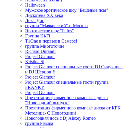
Halloween
Мужское эротическое шоу "Бешеные псы"
Дискотека ХХ века
Лок - Дог
группа "Маяковский" г. Москва
Эротическое шоу "Pafos"
Группа Hi-Fi
T1One в первые в Самаре!
группа Многоточие
Richard Durand!
Project Glamour
Kristina Si
Project Glamour специальные гости DJ Силуянова
и DJ Шевцов!!!
Project Glamour
Project Glamour специальные гости группа
FRANKY
Project Glamour
Презентация фирменного компакт - диска
"Новогодний выпуск"
Презентация фирменного компакт диска от КРК
Метелица- С Новогодний
Новогодняя нось с Dj Alexey Romeo
группа Plazma