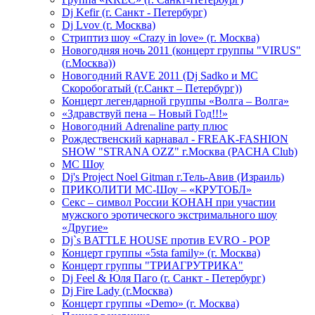
Dj Kefir (г. Санкт - Петербург)
Dj Lvov (г. Москва)
Стриптиз шоу «Crazy in love» (г. Москва)
Новогодняя ночь 2011 (концерт группы "VIRUS"
(г.Москва))
Новогодний RAVE 2011 (Dj Sadko и MC
Скоробогатый (г.Санкт – Петербург))
Концерт легендарной группы «Волга – Волга»
«Здравствуй пена – Новый Год!!!»
Новогодний Adrenaline party плюс
Рождественский карнавал - FREAK-FASHION
SHOW "STRANA OZZ" г.Москва (PACHA Club)
MC Шоу
Dj's Project Noel Gitman г.Тель-Авив (Израиль)
ПРИКОЛИТИ МС-Шоу – «КРУТОБЛ»
Секс – символ России КОНАН при участии
мужского эротического экстримального шоу
«Другие»
Dj`s BATTLE HOUSE против EVRO - POP
Концерт группы «5sta family» (г. Москва)
Концерт группы "ТРИАГРУТРИКА"
Dj Feel & Юля Паго (г. Санкт - Петербург)
Dj Fire Lady (г.Москва)
Концерт группы «Demo» (г. Москва)