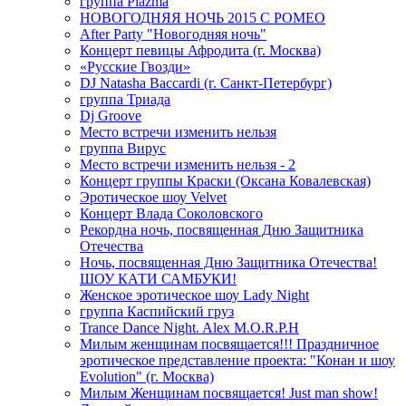
группа Plazma
НОВОГОДНЯЯ НОЧЬ 2015 C РОМЕО
After Party "Новогодняя ночь"
Концерт певицы Афродита (г. Москва)
«Русские Гвозди»
DJ Natasha Baccardi (г. Санкт-Петербург)
группа Триада
Dj Groove
Место встречи изменить нельзя
группа Вирус
Место встречи изменить нельзя - 2
Концерт группы Краски (Оксана Ковалевская)
Эротическое шоу Velvet
Концерт Влада Соколовского
Рекордна ночь, посвященная Дню Защитника
Отечества
Ночь, посвященная Дню Защитника Отечества!
ШОУ КАТИ САМБУКИ!
Женское эротическое шоу Lady Night
группа Каспийский груз
Trance Dance Night. Alex M.O.R.P.H
Милым женщинам посвящается!!! Праздничное
эротическое представление проекта: "Конан и шоу
Evolution" (г. Москва)
Милым Женщинам посвящается! Just man show!