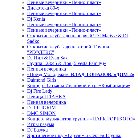
Пенные вечеринки «Пенно-пласт»
Дискотека 80-х
Пенные вечеринки «Пенно-пласт»
Dj Kenia
Пенные вечеринки «Пенно-пласт»
Пенные вечеринки «Пенно-пласт»
Открытие клуба - день первый! DJ Matisse & DJ
Sadko
Открытие клуба - день второй! Группа
"РЕФЛЕКС"
DJ Нил & Evan Sax
Группа «23:45 & Лоя (5ivesta Family)»
Пенная вечеринка
«Поезд Молодежи».
ВЛАД ТОПАЛОВ. «ДОМ-2»
Daimond Girls
Концерт Татьяны Ивановой и гр. «Комбинация»
Dj Fire Lady
Певица ПЛАНКА
Пенная вечеринка
DJ PILIGRIM
DMC SIMON
Концерт музыкантов группы «ПАРК ГОРЬКОГО»
Игры разума
DJ Базука
Эротическое шоу «Тарзан» и Сергей Глушко