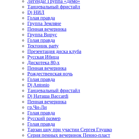
Легенда! Группа «Демо»
Танцевальный фристайл
Dj НИЛ
Голая правда
Группа Земляне
Пенная вечеринка
Группа Вирус
Голая правда
Тектоник party
Презентация диска клуба
Русская Ибица
Дискотека 80-х
Пенная вечеринка
Рождественская ночь
Голая правда
Dj Antonio
Танцевальный фристайл
Dj Наташа Baccardi
Пенная вечеринка
гр.Чи-Ли
Голая правда
Русский размер
Голая правда
Тарзан шоу при участии Сергея Глушко
Серия пенных вечеринок Пенно-пласт