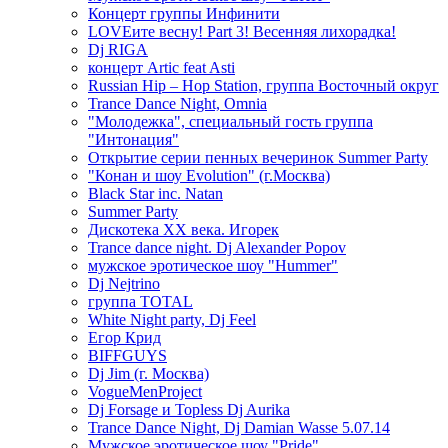
Концерт группы Инфинити
LOVEите весну! Part 3! Весенняя лихорадка!
Dj RIGA
концерт Artic feat Asti
Russian Hip – Hop Station, группа Восточный округ
Trance Dance Night, Omnia
"Молодежка", специальный гость группа
"Интонация"
Открытие серии пенных вечеринок Summer Party
"Конан и шоу Evolution" (г.Москва)
Black Star inc. Natan
Summer Party
Дискотека ХХ века. Игорек
Trance dance night. Dj Alexander Popov
мужское эротическое шоу "Hummer"
Dj Nejtrino
группа TOTAL
White Night party, Dj Feel
Егор Крид
BIFFGUYS
Dj Jim (г. Москва)
VogueMenProject
Dj Forsage и Topless Dj Aurika
Trance Dance Night, Dj Damian Wasse 5.07.14
Мужское эротическое шоу "Pride"