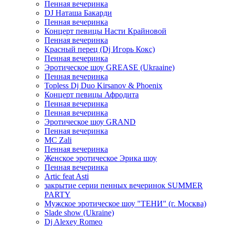
Пенная вечеринка
DJ Наташа Бакарди
Пенная вечеринка
Концерт певицы Насти Крайновой
Пенная вечеринка
Красный перец (Dj Игорь Кокс)
Пенная вечеринка
Эротическое шоу GREASE (Ukraaine)
Пенная вечеринка
Topless Dj Duo Kirsanov & Phoenix
Концерт певицы Афродита
Пенная вечеринка
Пенная вечеринка
Эротическое шоу GRAND
Пенная вечеринка
MC Zali
Пенная вечеринка
Женское эротическое Эрика шоу
Пенная вечеринка
Artic feat Asti
закрытие серии пенных вечеринок SUMMER
PARTY
Мужское эротическое шоу "ТЕНИ" (г. Москва)
Slade show (Ukraine)
Dj Alexey Romeo