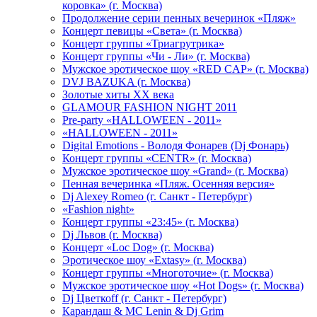
коровка» (г. Москва)
Продолжение серии пенных вечеринок «Пляж»
Концерт певицы «Света» (г. Москва)
Концерт группы «Триагрутрика»
Концерт группы «Чи - Ли» (г. Москва)
Мужское эротическое шоу «RED CAP» (г. Москва)
DVJ BAZUKA (г. Москва)
Золотые хиты XX века
GLAMOUR FASHION NIGHT 2011
Pre-party «HALLOWEEN - 2011»
«HALLOWEEN - 2011»
Digital Emotions - Володя Фонарев (Dj Фонарь)
Концерт группы «CENTR» (г. Москва)
Мужское эротическое шоу «Grand» (г. Москва)
Пенная вечеринка «Пляж. Осенняя версия»
Dj Alexey Romeo (г. Санкт - Петербург)
«Fashion night»
Концерт группы «23:45» (г. Москва)
Dj Львов (г. Москва)
Концерт «Loc Dog» (г. Москва)
Эротическое шоу «Extasy» (г. Москва)
Концерт группы «Многоточие» (г. Москва)
Мужское эротическое шоу «Hot Dogs» (г. Москва)
Dj Цветкоff (г. Санкт - Петербург)
Карандаш & МС Lenin & Dj Grim