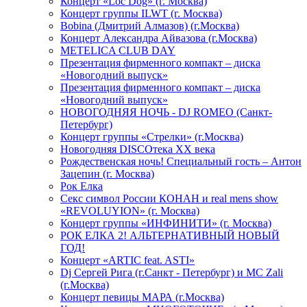
Концерт «Loc Dog» (г. Москва)
Концерт группы ILWT (г. Москва)
Bobina (Дмитрий Алмазов) (г.Москва)
Концерт Александра Айвазова (г.Москва)
METELICA CLUB DAY
Презентация фирменного компакт – диска
«Новогодний выпуск»
Презентация фирменного компакт – диска
«Новогодний выпуск»
НОВОГОДНЯЯ НОЧЬ - DJ ROMEO (Санкт-
Петербург)
Концерт группы «Стрелки» (г.Москва)
Новогодняя DISCOтека ХХ века
Рождественская ночь! Специальный гость – Антон
Зацепин (г. Москва)
Рок Елка
Секс символ России КОНАН и real mens show
«REVOLUYION» (г. Москва)
Концерт группы «ИНФИНИТИ» (г. Москва)
РОК ЕЛКА 2! АЛЬТЕРНАТИВНЫЙ НОВЫЙ
ГОД!
Концерт «ARTIC feat. ASTI»
Dj Сергей Рига (г.Санкт - Петербург) и MC Zali
(г.Москва)
Концерт певицы МАРА (г.Москва)