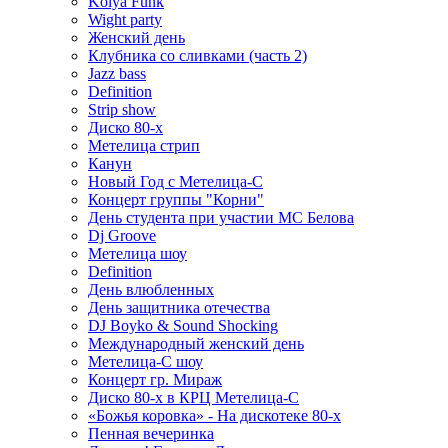
Kolya Funk
Wight party
Женский день
Клубника со сливками (часть 2)
Jazz bass
Definition
Strip show
Диско 80-х
Метелица стрип
Канун
Новый Год с Метелица-С
Концерт группы "Корни"
День студента при участии МС Белова
Dj Groove
Метелица шоу
Definition
День влюбленных
День защитника отечества
DJ Boyko & Sound Shocking
Международный женский день
Метелица-С шоу
Концерт гр. Мираж
Диско 80-х в КРЦ Метелица-С
«Божья коровка» - На дискотеке 80-х
Пенная вечеринка