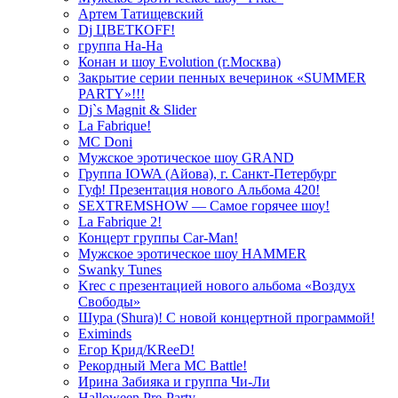
Артем Татищевский
Dj ЦВЕТКOFF!
группа На-На
Конан и шоу Evolution (г.Москва)
Закрытие серии пенных вечеринок «SUMMER
PARTY»!!!
Dj`s Magnit & Slider
La Fabrique!
MC Doni
Мужское эротическое шоу GRAND
Группа IOWA (Айова), г. Санкт-Петербург
Гуф! Презентация нового Альбома 420!
SEXTREMSHOW — Самое горячее шоу!
La Fabrique 2!
Концерт группы Car-Man!
Мужское эротическое шоу HAMMER
Swanky Tunes
Krec с презентацией нового альбома «Воздух
Свободы»
Шура (Shura)! С новой концертной программой!
Eximinds
Егор Крид/KReeD!
Рекордный Мега МС Battle!
Ирина Забияка и группа Чи-Ли
Halloween Pre-Party