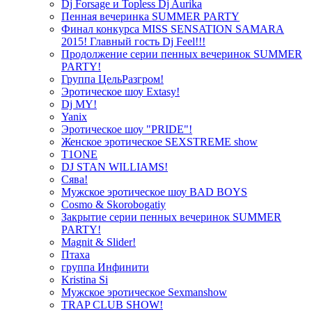
Dj Forsage и Topless Dj Aurika
Пенная вечеринка SUMMER PARTY
Финал конкурса MISS SENSATION SAMARA
2015! Главный гость Dj Feel!!!
Продолжение серии пенных вечеринок SUMMER
PARTY!
Группа ЦельРазгром!
Эротическое шоу Extasy!
Dj MY!
Yanix
Эротическое шоу "PRIDE"!
Женское эротическое SEXSTREME show
T1ONE
DJ STAN WILLIAMS!
Сява!
Мужское эротическое шоу BAD BOYS
Cosmo & Skorobogatiy
Закрытие серии пенных вечеринок SUMMER
PARTY!
Magnit & Slider!
Птаха
группа Инфинити
Kristina Si
Мужское эротическое Sexmanshow
TRAP CLUB SHOW!