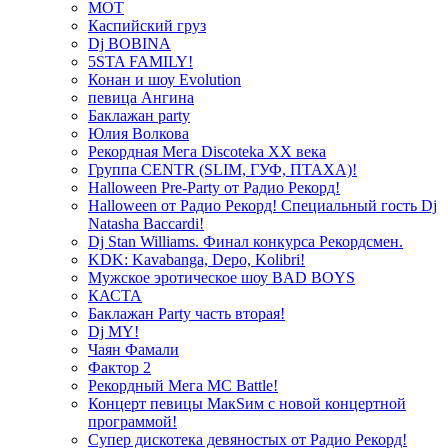
МОТ
Каспийский груз
Dj BOBINA
5STA FAMILY!
Конан и шоу Evolution
певица Ангина
Баклажан party
Юлия Волкова
Рекордная Мега Discoteka XX века
Группа CENTR (SLIM, ГУФ, ПТАХА)!
Halloween Pre-Party от Радио Рекорд!
Halloween от Радио Рекорд! Специальный гость Dj
Natasha Baccardi!
Dj Stan Williams. Финал конкурса Рекордсмен.
KDK: Kavabanga, Depo, Kolibri!
Мужское эротическое шоу BAD BOYS
КАСТА
Баклажан Party часть вторая!
Dj MY!
Чаян Фамали
Фактор 2
Рекордный Мега МС Battle!
Концерт певицы МакSим с новой концертной
программой!
Супер дискотека девяностых от Радио Рекорд!