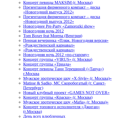
Концерт певицы МАКSIМ (г. Москва)
Презентация фирменного компакт – диска
«Новогодний выпуск 2012»
Презентация фирменного компакт – диска
«Новогодний выпуск 2012»
Новогоднее Pre-Party «Zamorozki show»
Новогодняя ночь 2012
Tom Boxer feat Morena (Венгрия)
Пенная вечеринка «Пляж. Новогодняя версия»
«Рождественский карнавал»
«Рождественский карнавал»
Новогодняя ночь 2012 «по-старому»
Концерт группы «VIRUS» (г. Москва)
Концерт группы «Триада»
Концерт певицы Тани Терешиной («Tanya»)
г.Москва
Мужское эротическое шоу «X-Style» (г. Москва)»
Matissе & Sadko, MC Скоробогатый (г. Санкт-
Петербург)
Новый клубный проект «GAMES NOT OVER»
Концерт группы «Краски» (г. Москва)
Мужское эротическое шоу «Mafia» (г. Москва)»
Концерт топового исполнителя «Джиган»
(г.Москва)
День всех влюбленных