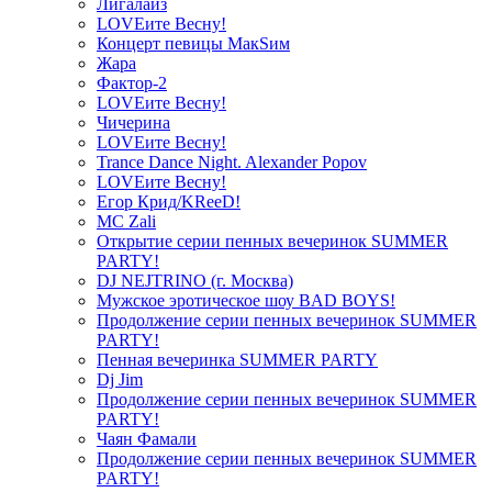
Лигалайз
LOVEите Весну!
Концерт певицы МакSим
Жара
Фактор-2
LOVEите Весну!
Чичерина
LOVEите Весну!
Trance Dance Night. Alexander Popov
LOVEите Весну!
Егор Крид/KReeD!
MC Zali
Открытие серии пенных вечеринок SUMMER
PARTY!
DJ NEJTRINO (г. Москва)
Мужское эротическое шоу BAD BOYS!
Продолжение серии пенных вечеринок SUMMER
PARTY!
Пенная вечеринка SUMMER PARTY
Dj Jim
Продолжение серии пенных вечеринок SUMMER
PARTY!
Чаян Фамали
Продолжение серии пенных вечеринок SUMMER
PARTY!