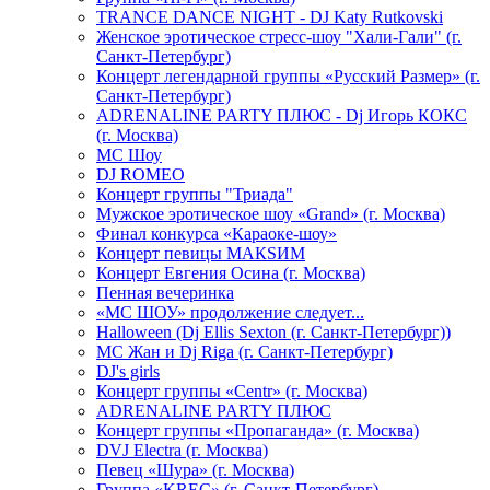
TRANCE DANCE NIGHT - DJ Katy Rutkovski
Женское эротическое стресс-шоу "Хали-Гали" (г.
Санкт-Петербург)
Концерт легендарной группы «Русский Размер» (г.
Санкт-Петербург)
ADRENALINE PARTY ПЛЮС - Dj Игорь КОКС
(г. Москва)
MC Шоу
DJ ROMEO
Концерт группы "Триада"
Мужское эротическое шоу «Grand» (г. Москва)
Финал конкурса «Караоке-шоу»
Концерт певицы МАКSИМ
Концерт Евгения Осина (г. Москва)
Пенная вечеринка
«МС ШОУ» продолжение следует...
Halloween (Dj Ellis Sexton (г. Санкт-Петербург))
МС Жан и Dj Riga (г. Санкт-Петербург)
DJ's girls
Концерт группы «Centr» (г. Москва)
ADRENALINE PARTY ПЛЮС
Концерт группы «Пропаганда» (г. Москва)
DVJ Electra (г. Москва)
Певец «Шура» (г. Москва)
Группа «KREC» (г. Санкт-Петербург)