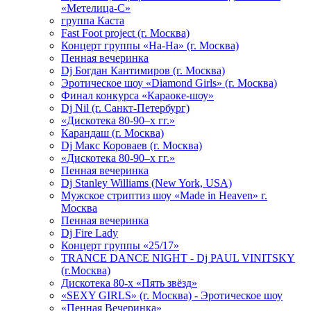
«Метелица-С»
группа Каста
Fast Foot project (г. Москва)
Концерт группы «На-На» (г. Москва)
Пенная вечеринка
Dj Богдан Кантимиров (г. Москва)
Эротическое шоу «Diamond Girls» (г. Москва)
Финал конкурса «Караоке-шоу»
Dj Nil (г. Санкт-Петербург)
«Дискотека 80-90–х гг.»
Карандаш (г. Москва)
Dj Макс Короваев (г. Москва)
«Дискотека 80-90–х гг.»
Пенная вечеринка
Dj Stanley Williams (New York, USA)
Мужское стриптиз шоу «Made in Heaven» г.
Москва
Пенная вечеринка
Dj Fire Lady
Концерт группы «25/17»
TRANCE DANCE NIGHT - Dj PAUL VINITSKY
(г.Москва)
Дискотека 80-х «Пять звёзд»
«SEXY GIRLS» (г. Москва) - Эротическое шоу
«Пенная Вечеринка»