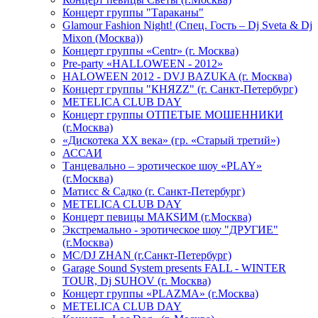
Концерт группы "Тараканы"
Glamour Fashion Night! (Спец. Гость – Dj Sveta & Dj
Mixon (Москва))
Концерт группы «Centr» (г. Москва)
Pre-party «HALLOWEEN - 2012»
HALOWEEN 2012 - DVJ BAZUKA (г. Москва)
Концерт группы "КНЯZZ" (г. Санкт-Петербург)
METELICA CLUB DAY
Концерт группы ОТПЕТЫЕ МОШЕННИКИ
(г.Москва)
«Дискотека ХХ века» (гр. «Старый третий»)
АССАИ
Танцевально – эротическое шоу «PLAY»
(г.Москва)
Матисс & Садко (г. Санкт-Петербург)
METELICA CLUB DAY
Концерт певицы МАКSИМ (г.Москва)
Экстремально - эротическое шоу "ДРУГИЕ"
(г.Москва)
МС/DJ ZHAN (г.Санкт-Петербург)
Garage Sound System presents FALL - WINTER
TOUR, Dj SUHOV (г. Москва)
Концерт группы «PLAZMA» (г.Москва)
METELICA CLUB DAY