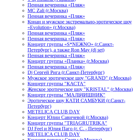
Пенная вечеринка «Пляж»
МС Zali (г.Москва)
Пенная вечеринка «Пляж»
Конан и мужское экстремально-эротическое шоу
«Evolution» (г.Москва)
Пенная вечеринка «Пляж»
Пенная вечеринка «Пляж»
Концерт группы «S*NEЖNO» (г.Санкт-
Петербург), а также Ron May (dj set)
Пенная вечеринка «Пляж»
Концерт группы «Планка» (г.Москва)
Пенная вечеринка «Пляж»
Dj Сергей Рига (г.Санкт-Петербург)
Мужское эротическое шоу "GRAND" (г.Москва)
Концерт группы "КАСТА"
Женское эротическое шоу "KRISTAL" (г.Москва)
Концерт группы "МАЛЬЧИШНИК"
Эротическое шоу КАТИ САМБУКИ (г.Санкт-
Петербург)
METELICA CLUB DAY
Концерт Юлии Савичевой (г.Москва)
Концерт группы "TRIAGRUTRIKA"
DJ Feel и Юлия Паго (г. С. - Петербург)
METELICA CLUB DAY
Концерт певицы Светы (г.Москва)