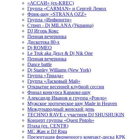
«АССАИ» (ex-KREC)
Группа «CARMAN» и Сергей Лемох
Фрик-шоу «STRANA OZZ»
Группа «Инфинити»
Стрип - Dj MILANA (Украина)
DJ Игорь Кокс
Пенная вечеринка
Дискотека 80-х
Dj ROMEO
Le Truk aka Децл & Dj Nik One
Пенная вечеринка
Dance battle
Dj Stanley Williams (New York)
Группа «Триада»
Группа «Ласковый Май»
Открытие весенней клубной сессии
Финал конкурса Караоке-шоу
Александр Иванов и группа «Рондо»
Мужское эротическое шоу Made in Heaven
Международный женский день
TECHNO RAVE с участием DJ SHUSHUKIN
Концерт группы «Quest Pistols»
Птаха (ex. CENTR)
МС Жан и DJ Riga
Презентация фирменного компакт-диска КРК