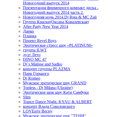
Новогодний выпуск 2014
Презентация фирменного компакт диска -
Новогодний выпуск 2014 часть 2.
Новогодняя ночь 2014.Dj Riga & MC Zali
Группа Краски(Оксана Ковалевская)
After Party New Year 2014
Данко
Планка
Проект Revel Boys
Эротическое стресс шоу «PLATINUM»
группа ILWT
дуэт Лето
DINO MC 47
Dj`s Matisse and Sadko
концерт группы PLAZMA
Парк Горького
Dj Romeo
Мужское эротическое шоу GRAND
Topless - Dj Milana (Ukraine)
Эротическое шок шоу Кати Самбуки
Slim
Trance Dance Night. KYAU & ALBERT
концерт Влада Соколовского
LOVEите Весну
Мужское эротическое шоу "ТЕНИ"