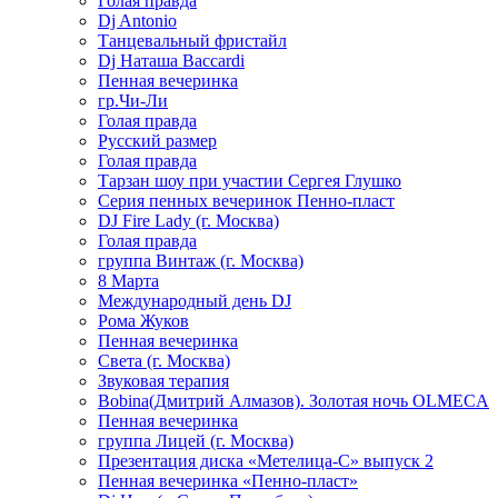
Голая правда
Dj Antonio
Танцевальный фристайл
Dj Наташа Baccardi
Пенная вечеринка
гр.Чи-Ли
Голая правда
Русский размер
Голая правда
Тарзан шоу при участии Сергея Глушко
Серия пенных вечеринок Пенно-пласт
DJ Fire Lady (г. Москва)
Голая правда
группа Винтаж (г. Москва)
8 Марта
Международный день DJ
Рома Жуков
Пенная вечеринка
Света (г. Москва)
Звуковая терапия
Bobina(Дмитрий Алмазов). Золотая ночь OLMECA
Пенная вечеринка
группа Лицей (г. Москва)
Презентация диска «Метелица-С» выпуск 2
Пенная вечеринка «Пенно-пласт»