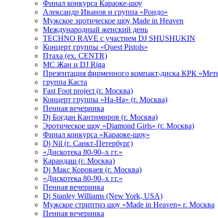
Финал конкурса Караоке-шоу
Александр Иванов и группа «Рондо»
Мужское эротическое шоу Made in Heaven
Международный женский день
TECHNO RAVE с участием DJ SHUSHUKIN
Концерт группы «Quest Pistols»
Птаха (ex. CENTR)
МС Жан и DJ Riga
Презентация фирменного компакт-диска КРК «Мет
группа Каста
Fast Foot project (г. Москва)
Концерт группы «На-На» (г. Москва)
Пенная вечеринка
Dj Богдан Кантимиров (г. Москва)
Эротическое шоу «Diamond Girls» (г. Москва)
Финал конкурса «Караоке-шоу»
Dj Nil (г. Санкт-Петербург)
«Дискотека 80-90–х гг.»
Карандаш (г. Москва)
Dj Макс Короваев (г. Москва)
«Дискотека 80-90–х гг.»
Пенная вечеринка
Dj Stanley Williams (New York, USA)
Мужское стриптиз шоу «Made in Heaven» г. Москва
Пенная вечеринка