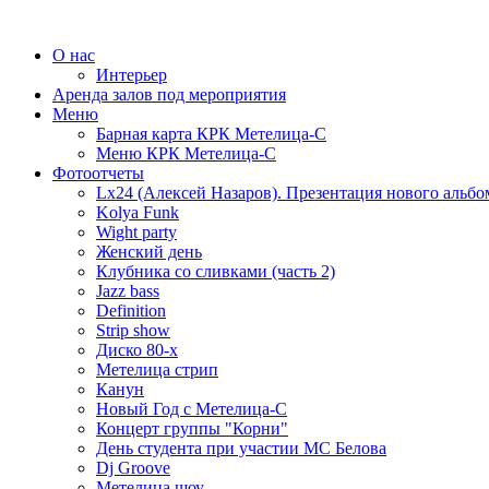
О нас
Интерьер
Аренда залов под мероприятия
Меню
Барная карта КРК Метелица-С
Меню КРК Метелица-С
Фотоотчеты
Lx24 (Алексей Назаров). Презентация нового альбо
Kolya Funk
Wight party
Женский день
Клубника со сливками (часть 2)
Jazz bass
Definition
Strip show
Диско 80-х
Метелица стрип
Канун
Новый Год с Метелица-С
Концерт группы "Корни"
День студента при участии МС Белова
Dj Groove
Метелица шоу