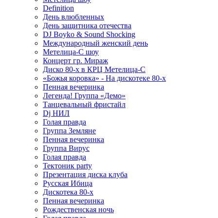
Definition
День влюбленных
День защитника отечества
DJ Boyko & Sound Shocking
Международный женский день
Метелица-С шоу
Концерт гр. Мираж
Диско 80-х в КРЦ Метелица-С
«Божья коровка» - На дискотеке 80-х
Пенная вечеринка
Легенда! Группа «Демо»
Танцевальный фристайл
Dj НИЛ
Голая правда
Группа Земляне
Пенная вечеринка
Группа Вирус
Голая правда
Тектоник party
Презентация диска клуба
Русская Ибица
Дискотека 80-х
Пенная вечеринка
Рождественская ночь