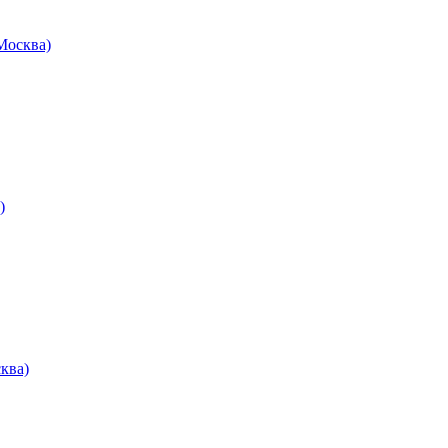
осква)
)
ква)