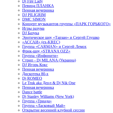
Dj Fire Lady
Певица ПЛАНКА
Пенная вечеринка
DJ PILIGRIM
DMC SIMON
Концерт музыкантов группы «ПАРК ГОРЬКОГО»
Игры разума
DJ Базука
Эротическое шоу «Тарзан» и Сергей Глушко
«АССАИ» (ex-KREC)
Группа «CARMAN» и Сергей Лемох
Фрик-шоу «STRANA OZZ»
Группа «Инфинити»
Стрип - Dj MILANA (Украина)
DJ Игорь Кокс
Пенная вечеринка
Дискотека 80-х
Dj ROMEO
Le Truk aka Децл & Dj Nik One
Пенная вечеринка
Dance battle
Dj Stanley Williams (New York)
Группа «Триада»
Группа «Ласковый Май»
Открытие весенней клубной сессии