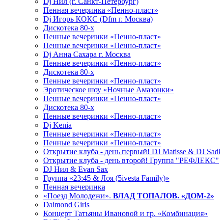
Dj Нил (г. Санкт-Петербург)
Пенная вечеринка «Пенно-пласт»
Dj Игорь КОКС (Dfm г. Москва)
Дискотека 80-х
Пенные вечеринки «Пенно-пласт»
Пенные вечеринки «Пенно-пласт»
Dj Анна Сахара г. Москва
Пенные вечеринки «Пенно-пласт»
Дискотека 80-х
Пенные вечеринки «Пенно-пласт»
Эротическое шоу «Ночные Амазонки»
Пенные вечеринки «Пенно-пласт»
Дискотека 80-х
Пенные вечеринки «Пенно-пласт»
Dj Kenia
Пенные вечеринки «Пенно-пласт»
Пенные вечеринки «Пенно-пласт»
Открытие клуба - день первый! DJ Matisse & DJ Sad
Открытие клуба - день второй! Группа "РЕФЛЕКС"
DJ Нил & Evan Sax
Группа «23:45 & Лоя (5ivesta Family)»
Пенная вечеринка
«Поезд Молодежи».
ВЛАД ТОПАЛОВ. «ДОМ-2»
Daimond Girls
Концерт Татьяны Ивановой и гр. «Комбинация»