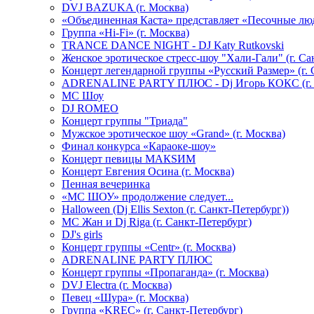
DVJ BAZUKA (г. Москва)
«Объединенная Каста» представляет «Песочные лю
Группа «Hi-Fi» (г. Москва)
TRANCE DANCE NIGHT - DJ Katy Rutkovski
Женское эротическое стресс-шоу "Хали-Гали" (г. Са
Концерт легендарной группы «Русский Размер» (г. 
ADRENALINE PARTY ПЛЮС - Dj Игорь КОКС (г. 
MC Шоу
DJ ROMEO
Концерт группы "Триада"
Мужское эротическое шоу «Grand» (г. Москва)
Финал конкурса «Караоке-шоу»
Концерт певицы МАКSИМ
Концерт Евгения Осина (г. Москва)
Пенная вечеринка
«МС ШОУ» продолжение следует...
Halloween (Dj Ellis Sexton (г. Санкт-Петербург))
МС Жан и Dj Riga (г. Санкт-Петербург)
DJ's girls
Концерт группы «Centr» (г. Москва)
ADRENALINE PARTY ПЛЮС
Концерт группы «Пропаганда» (г. Москва)
DVJ Electra (г. Москва)
Певец «Шура» (г. Москва)
Группа «KREC» (г. Санкт-Петербург)