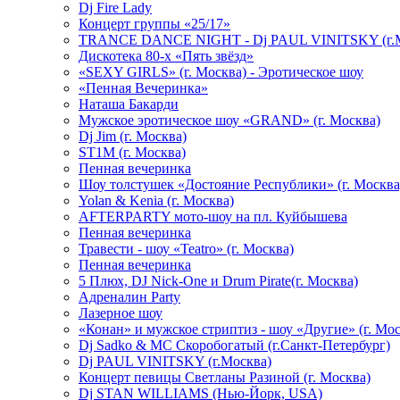
Dj Fire Lady
Концерт группы «25/17»
TRANCE DANCE NIGHT - Dj PAUL VINITSKY (г.М
Дискотека 80-х «Пять звёзд»
«SEXY GIRLS» (г. Москва) - Эротическое шоу
«Пенная Вечеринка»
Hаташа Бакарди
Мужское эротическое шоу «GRAND» (г. Москва)
Dj Jim (г. Москва)
ST1M (г. Москва)
Пенная вечеринка
Шоу толстушек «Достояние Республики» (г. Москва
Yolan & Kenia (г. Москва)
AFTERPARTY мото-шоу на пл. Куйбышева
Пенная вечеринка
Травести - шоу «Teatro» (г. Москва)
Пенная вечеринка
5 Плюх, DJ Nick-One и Drum Pirate(г. Москва)
Адреналин Party
Лазерное шоу
«Конан» и мужское стриптиз - шоу «Другие» (г. Мос
Dj Sadko & МС Скоробогатый (г.Санкт-Петербург)
Dj PAUL VINITSKY (г.Москва)
Концерт певицы Светланы Разиной (г. Москва)
Dj STAN WILLIAMS (Нью-Йорк, USA)