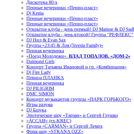
Дискотека 80-х
Пенные вечеринки «Пенно-пласт»
Dj Kenia
Пенные вечеринки «Пенно-пласт»
Пенные вечеринки «Пенно-пласт»
Открытие клуба - день первый! DJ Matisse & DJ Sad
Открытие клуба - день второй! Группа "РЕФЛЕКС"
DJ Нил & Evan Sax
Группа «23:45 & Лоя (5ivesta Family)»
Пенная вечеринка
«Поезд Молодежи».
ВЛАД ТОПАЛОВ. «ДОМ-2»
Daimond Girls
Концерт Татьяны Ивановой и гр. «Комбинация»
Dj Fire Lady
Певица ПЛАНКА
Пенная вечеринка
DJ PILIGRIM
DMC SIMON
Концерт музыкантов группы «ПАРК ГОРЬКОГО»
Игры разума
DJ Базука
Эротическое шоу «Тарзан» и Сергей Глушко
«АССАИ» (ex-KREC)
Группа «CARMAN» и Сергей Лемох
Фрик-шоу «STRANA OZZ»