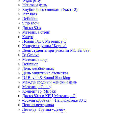
Wight party
Женский день
Клубника со сливками (часть 2)
Jazz bass
Definition
Strip show
Диско 80-х
Метелица стрип
Канун
Новый Год с Метелица-С
Концерт группы "Корни"
День студента при участии МС Белова
Dj Groove
Метелица шоу
Definition
День влюбленных
День защитника отечества
DJ Boyko & Sound Shocking
Международный женский день
Метелица-С шоу
Концерт гр. Мираж
Диско 80-х в КРЦ Метелица-С
«Божья коровка» - На дискотеке 80-х
Пенная вечеринка
Легенда! Группа «Демо»