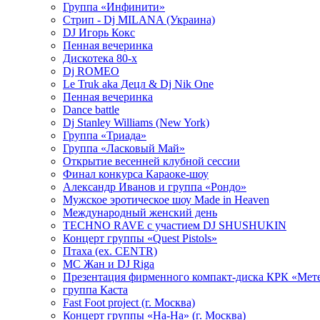
Группа «Инфинити»
Стрип - Dj MILANA (Украина)
DJ Игорь Кокс
Пенная вечеринка
Дискотека 80-х
Dj ROMEO
Le Truk aka Децл & Dj Nik One
Пенная вечеринка
Dance battle
Dj Stanley Williams (New York)
Группа «Триада»
Группа «Ласковый Май»
Открытие весенней клубной сессии
Финал конкурса Караоке-шоу
Александр Иванов и группа «Рондо»
Мужское эротическое шоу Made in Heaven
Международный женский день
TECHNO RAVE с участием DJ SHUSHUKIN
Концерт группы «Quest Pistols»
Птаха (ex. CENTR)
МС Жан и DJ Riga
Презентация фирменного компакт-диска КРК «Мет
группа Каста
Fast Foot project (г. Москва)
Концерт группы «На-На» (г. Москва)