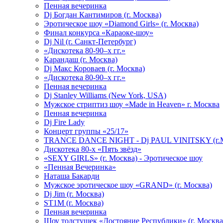
Пенная вечеринка
Dj Богдан Кантимиров (г. Москва)
Эротическое шоу «Diamond Girls» (г. Москва)
Финал конкурса «Караоке-шоу»
Dj Nil (г. Санкт-Петербург)
«Дискотека 80-90–х гг.»
Карандаш (г. Москва)
Dj Макс Короваев (г. Москва)
«Дискотека 80-90–х гг.»
Пенная вечеринка
Dj Stanley Williams (New York, USA)
Мужское стриптиз шоу «Made in Heaven» г. Москва
Пенная вечеринка
Dj Fire Lady
Концерт группы «25/17»
TRANCE DANCE NIGHT - Dj PAUL VINITSKY (г.М
Дискотека 80-х «Пять звёзд»
«SEXY GIRLS» (г. Москва) - Эротическое шоу
«Пенная Вечеринка»
Hаташа Бакарди
Мужское эротическое шоу «GRAND» (г. Москва)
Dj Jim (г. Москва)
ST1M (г. Москва)
Пенная вечеринка
Шоу толстушек «Достояние Республики» (г. Москва