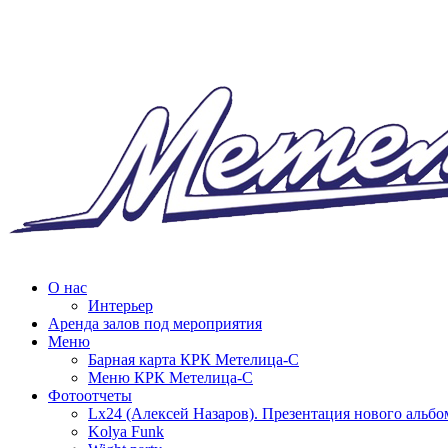
О нас
Интерьер
Аренда залов под мероприятия
Меню
Барная карта КРК Метелица-С
Меню КРК Метелица-С
Фотоотчеты
Lx24 (Алексей Назаров). Презентация нового альбо
Kolya Funk