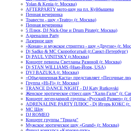
Yolan & Kenia (г. Москва)
AFTERPARTY мото-шоу на пл. Куйбышева
Пенная вечеринка
Травести - шоу «Teatro» (г. Москва)
Пенная вечеринка
5 Плюх, DJ Nick-One и Drum Pirate(г. Москва)
Адреналин Party
Лазерное шоу
«Конан» и мужское стриптиз - шоу «Другие» (г. Мос
Dj Sadko & МС Скоробогатый (г.Санкт-Петербург)
Dj PAUL VINITSKY (г.Москва)
Концерт певицы Светланы Разиной (г. Москва)
Dj STAN WILLIAMS (Нью-Йорк, USA)
DVJ BAZUKA (г. Москва)
«Объединенная Каста» представляет «Песочные лю
Группа «Hi-Fi» (г. Москва)
TRANCE DANCE NIGHT - DJ Katy Rutkovski
Женское эротическое стресс-шоу "Хали-Гали" (г. Са
Концерт легендарной группы «Русский Размер» (г. 
ADRENALINE PARTY ПЛЮС - Dj Игорь КОКС (г. 
MC Шоу
DJ ROMEO
Концерт группы "Триада"
Мужское эротическое шоу «Grand» (г. Москва)
Финал конкурса «Караоке-шоу»