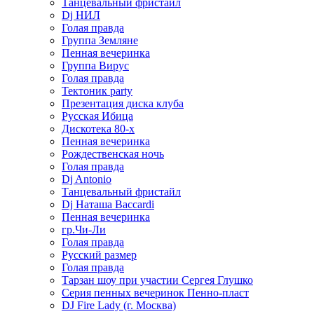
Танцевальный фристайл
Dj НИЛ
Голая правда
Группа Земляне
Пенная вечеринка
Группа Вирус
Голая правда
Тектоник party
Презентация диска клуба
Русская Ибица
Дискотека 80-х
Пенная вечеринка
Рождественская ночь
Голая правда
Dj Antonio
Танцевальный фристайл
Dj Наташа Baccardi
Пенная вечеринка
гр.Чи-Ли
Голая правда
Русский размер
Голая правда
Тарзан шоу при участии Сергея Глушко
Серия пенных вечеринок Пенно-пласт
DJ Fire Lady (г. Москва)