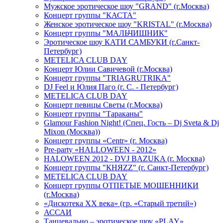
Мужское эротическое шоу "GRAND" (г.Москва)
Концерт группы "КАСТА"
Женское эротическое шоу "KRISTAL" (г.Москва)
Концерт группы "МАЛЬЧИШНИК"
Эротическое шоу КАТИ САМБУКИ (г.Санкт-
Петербург)
METELICA CLUB DAY
Концерт Юлии Савичевой (г.Москва)
Концерт группы "TRIAGRUTRIKA"
DJ Feel и Юлия Паго (г. С. - Петербург)
METELICA CLUB DAY
Концерт певицы Светы (г.Москва)
Концерт группы "Тараканы"
Glamour Fashion Night! (Спец. Гость – Dj Sveta & Dj
Mixon (Москва))
Концерт группы «Centr» (г. Москва)
Pre-party «HALLOWEEN - 2012»
HALOWEEN 2012 - DVJ BAZUKA (г. Москва)
Концерт группы "КНЯZZ" (г. Санкт-Петербург)
METELICA CLUB DAY
Концерт группы ОТПЕТЫЕ МОШЕННИКИ
(г.Москва)
«Дискотека ХХ века» (гр. «Старый третий»)
АССАИ
Танцевально – эротическое шоу «PLAY»