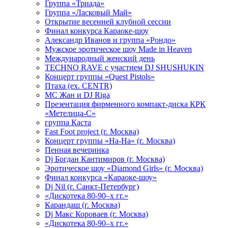
Группа «Триада»
Группа «Ласковый Май»
Открытие весенней клубной сессии
Финал конкурса Караоке-шоу
Александр Иванов и группа «Рондо»
Мужское эротическое шоу Made in Heaven
Международный женский день
TECHNO RAVE с участием DJ SHUSHUKIN
Концерт группы «Quest Pistols»
Птаха (ex. CENTR)
МС Жан и DJ Riga
Презентация фирменного компакт-диска КРК
«Метелица-С»
группа Каста
Fast Foot project (г. Москва)
Концерт группы «На-На» (г. Москва)
Пенная вечеринка
Dj Богдан Кантимиров (г. Москва)
Эротическое шоу «Diamond Girls» (г. Москва)
Финал конкурса «Караоке-шоу»
Dj Nil (г. Санкт-Петербург)
«Дискотека 80-90–х гг.»
Карандаш (г. Москва)
Dj Макс Короваев (г. Москва)
«Дискотека 80-90–х гг.»