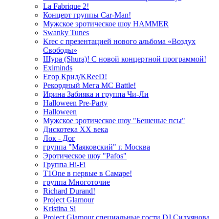
La Fabrique 2!
Концерт группы Car-Man!
Мужское эротическое шоу HAMMER
Swanky Tunes
Krec с презентацией нового альбома «Воздух
Свободы»
Шура (Shura)! С новой концертной программой!
Eximinds
Егор Крид/KReeD!
Рекордный Мега МС Battle!
Ирина Забияка и группа Чи-Ли
Halloween Pre-Party
Halloween
Мужское эротическое шоу "Бешеные псы"
Дискотека ХХ века
Лок - Дог
группа "Маяковский" г. Москва
Эротическое шоу "Pafos"
Группа Hi-Fi
T1One в первые в Самаре!
группа Многоточие
Richard Durand!
Project Glamour
Kristina Si
Project Glamour специальные гости DJ Силуянова