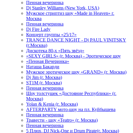
Пенная вечеринка
Dj Stanley Williams (New York, USA)
Мужское стриптиз шоу «Made in Heaven» г.
Москва
Пенная вечеринка
Dj Fire Lady
Концерт группы «25/17»
TRANCE DANCE NIGHT - Dj PAUL VINITSKY
(г.Москва)
Дискотека 80-х «Пять звёзд»
«SEXY GIRLS» (г. Москва) - Эротическое шоу
«Пенная Вечеринка»
Hаташа Бакарди
Мужское эротическое шоу «GRAND» (г. Москва)
Dj Jim (г. Москва)
ST1M (г. Москва)
Пенная вечеринка
Шоу толстушек «Достояние Республики» (г.
Москва)
Yolan & Kenia (г. Москва)
AFTERPARTY мото-шоу на пл. Куйбышева
Пенная вечеринка
Травести - шоу «Teatro» (г. Москва)
Пенная вечеринка
5 Плюх, DJ Nick-One и Drum Pirate(г. Москва)