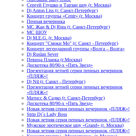
Сергей Глушко и Тарзан шоу (г. Москва)
Dj Anton Liss (г. Санкт-Петербург)
Концерт группы «Centr» (г. Москва)
Пенная вечерника
МС Жан & Dj Riga (г. Санкт-Петербург)
МС ШОУ
Dj M.E.G. (г. Москва)
Концерт "Смоки Мо" (г. Санкт - Петербург)
Концерт легендарной группы «Волга – Волга»
Dj Ruslan Sever
Певица Планка (г.Москва)
Дискотека 80/90-х «Пять Звезд»
Презентация летней серии пенных вечеринок
«ПЛЯЖ»!
Dj Nil (г. Санкт - Петербург)
Презентация летней серии пенных вечеринок
«ПЛЯЖ»!
Матисс & Садко (г. Санкт-Петербург)
Дискотека 80/90-х «Пять Звезд»
Новая летняя серия пенных вечеринок «ПЛЯЖ»!
Strip Dj`s Lady Boss
Новая летняя серия пенных вечеринок «ПЛЯЖ»!
Мужское эротическое шоу «Grand» (г. Москва)
Новая летняя серия пенных вечеринок «ПЛЯЖ»!