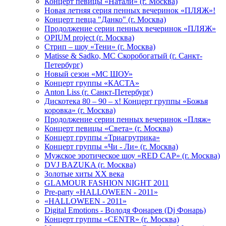
Концерт певицы «Натали» (г. Москва)
Новая летняя серия пенных вечеринок «ПЛЯЖ»!
Концерт певца "Данко" (г. Москва)
Продолжение серии пенных вечеринок «ПЛЯЖ»
OPIUM project (г. Москва)
Стрип – шоу «Тени» (г. Москва)
Matissе & Sadko, MC Скоробогатый (г. Санкт-
Петербург)
Новый сезон «МС ШОУ»
Концерт группы «КАСТА»
Anton Liss (г. Санкт-Петербург)
Дискотека 80 – 90 – х! Концерт группы «Божья
коровка» (г. Москва)
Продолжение серии пенных вечеринок «Пляж»
Концерт певицы «Света» (г. Москва)
Концерт группы «Триагрутрика»
Концерт группы «Чи - Ли» (г. Москва)
Мужское эротическое шоу «RED CAP» (г. Москва)
DVJ BAZUKA (г. Москва)
Золотые хиты XX века
GLAMOUR FASHION NIGHT 2011
Pre-party «HALLOWEEN - 2011»
«HALLOWEEN - 2011»
Digital Emotions - Володя Фонарев (Dj Фонарь)
Концерт группы «CENTR» (г. Москва)