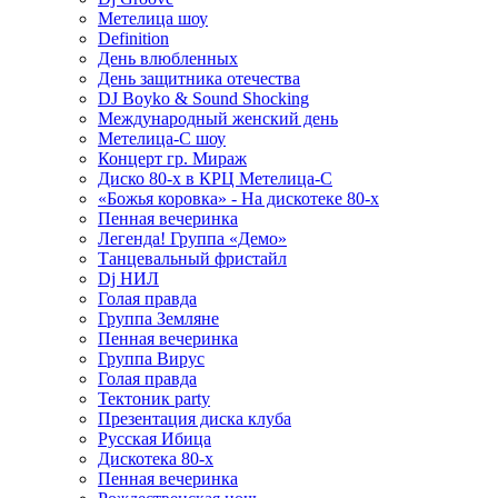
Метелица шоу
Definition
День влюбленных
День защитника отечества
DJ Boyko & Sound Shocking
Международный женский день
Метелица-С шоу
Концерт гр. Мираж
Диско 80-х в КРЦ Метелица-С
«Божья коровка» - На дискотеке 80-х
Пенная вечеринка
Легенда! Группа «Демо»
Танцевальный фристайл
Dj НИЛ
Голая правда
Группа Земляне
Пенная вечеринка
Группа Вирус
Голая правда
Тектоник party
Презентация диска клуба
Русская Ибица
Дискотека 80-х
Пенная вечеринка