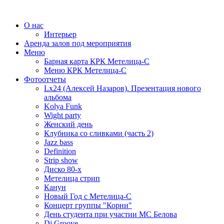
О нас
Интерьер
Аренда залов под мероприятия
Меню
Барная карта КРК Метелица-С
Меню КРК Метелица-С
Фотоотчеты
Lx24 (Алексей Назаров). Презентация нового
альбома
Kolya Funk
Wight party
Женский день
Клубника со сливками (часть 2)
Jazz bass
Definition
Strip show
Диско 80-х
Метелица стрип
Канун
Новый Год с Метелица-С
Концерт группы "Корни"
День студента при участии МС Белова
Dj Groove