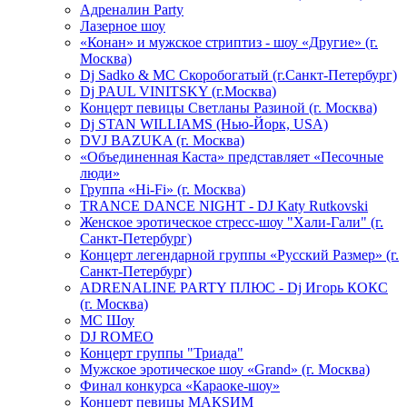
Адреналин Party
Лазерное шоу
«Конан» и мужское стриптиз - шоу «Другие» (г.
Москва)
Dj Sadko & МС Скоробогатый (г.Санкт-Петербург)
Dj PAUL VINITSKY (г.Москва)
Концерт певицы Светланы Разиной (г. Москва)
Dj STAN WILLIAMS (Нью-Йорк, USA)
DVJ BAZUKA (г. Москва)
«Объединенная Каста» представляет «Песочные
люди»
Группа «Hi-Fi» (г. Москва)
TRANCE DANCE NIGHT - DJ Katy Rutkovski
Женское эротическое стресс-шоу "Хали-Гали" (г.
Санкт-Петербург)
Концерт легендарной группы «Русский Размер» (г.
Санкт-Петербург)
ADRENALINE PARTY ПЛЮС - Dj Игорь КОКС
(г. Москва)
MC Шоу
DJ ROMEO
Концерт группы "Триада"
Мужское эротическое шоу «Grand» (г. Москва)
Финал конкурса «Караоке-шоу»
Концерт певицы МАКSИМ