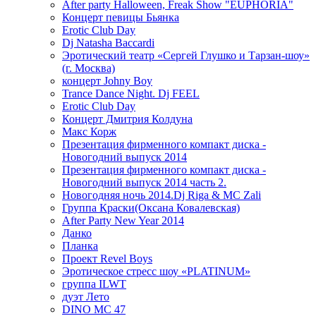
After party Halloween, Freak Show "EUPHORIA"
Концерт певицы Бьянка
Erotic Club Day
Dj Natasha Baccardi
Эротический театр «Сергей Глушко и Тарзан-шоу»
(г. Москва)
концерт Johny Boy
Trance Dance Night. Dj FEEL
Erotic Club Day
Концерт Дмитрия Колдуна
Макс Корж
Презентация фирменного компакт диска -
Новогодний выпуск 2014
Презентация фирменного компакт диска -
Новогодний выпуск 2014 часть 2.
Новогодняя ночь 2014.Dj Riga & MC Zali
Группа Краски(Оксана Ковалевская)
After Party New Year 2014
Данко
Планка
Проект Revel Boys
Эротическое стресс шоу «PLATINUM»
группа ILWT
дуэт Лето
DINO MC 47