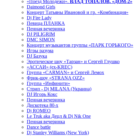
«Поезд Молодежи».
ВЛАД ТОПАЛОВ. «ДОМ-2»
Daimond Girls
Концерт Татьяны Ивановой и гр. «Комбинация»
Dj Fire Lady
Певица ПЛАНКА
Пенная вечеринка
DJ PILIGRIM
DMC SIMON
Концерт музыкантов группы «ПАРК ГОРЬКОГО»
Игры разума
DJ Базука
Эротическое шоу «Тарзан» и Сергей Глушко
«АССАИ» (ex-KREC)
Группа «CARMAN» и Сергей Лемох
Фрик-шоу «STRANA OZZ»
Группа «Инфинити»
Стрип - Dj MILANA (Украина)
DJ Игорь Кокс
Пенная вечеринка
Дискотека 80-х
Dj ROMEO
Le Truk aka Децл & Dj Nik One
Пенная вечеринка
Dance battle
Dj Stanley Williams (New York)