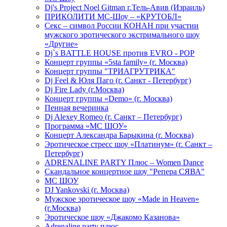
Dj's Project Noel Gitman г.Тель-Авив (Израиль)
ПРИКОЛИТИ МС-Шоу – «КРУТОБЛ»
Секс – символ России КОНАН при участии
мужского эротического экстримального шоу
«Другие»
Dj`s BATTLE HOUSE против EVRO - POP
Концерт группы «5sta family» (г. Москва)
Концерт группы "ТРИАГРУТРИКА"
Dj Feel & Юля Паго (г. Санкт - Петербург)
Dj Fire Lady (г.Москва)
Концерт группы «Demo» (г. Москва)
Пенная вечеринка
Dj Alexey Romeo (г. Санкт – Петербург)
Программа «МС ШОУ»
Концерт Александра Барыкина (г. Москва)
Эротическое стресс шоу «Платинум» (г. Санкт –
Петербург)
ADRENALINE PARTY Плюс – Women Dance
Скандальное концертное шоу "Репера СЯВА"
МС ШОУ
DJ Yankovski (г. Москва)
Мужское эротическое шоу «Made in Heaven»
(г.Москва)
Эротическое шоу «Джакомо Казанова»
Adrenaline party плюс