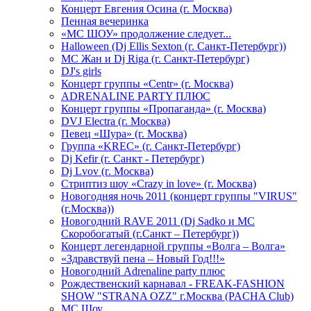
Концерт Евгения Осина (г. Москва)
Пенная вечеринка
«МС ШОУ» продолжение следует...
Halloween (Dj Ellis Sexton (г. Санкт-Петербург))
МС Жан и Dj Riga (г. Санкт-Петербург)
DJ's girls
Концерт группы «Centr» (г. Москва)
ADRENALINE PARTY ПЛЮС
Концерт группы «Пропаганда» (г. Москва)
DVJ Electra (г. Москва)
Певец «Шура» (г. Москва)
Группа «KREC» (г. Санкт-Петербург)
Dj Kefir (г. Санкт - Петербург)
Dj Lvov (г. Москва)
Стриптиз шоу «Crazy in love» (г. Москва)
Новогодняя ночь 2011 (концерт группы "VIRUS"
(г.Москва))
Новогодний RAVE 2011 (Dj Sadko и MC
Скоробогатый (г.Санкт – Петербург))
Концерт легендарной группы «Волга – Волга»
«Здравствуй пена – Новый Год!!!»
Новогодний Adrenaline party плюс
Рождественский карнавал - FREAK-FASHION
SHOW "STRANA OZZ" г.Москва (PACHA Club)
MC Шоу