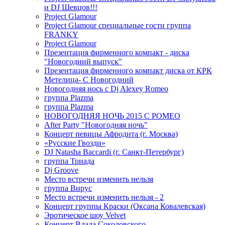
и DJ Шевцов!!!
Project Glamour
Project Glamour специальные гости группа
FRANKY
Project Glamour
Презентация фирменного компакт - диска
"Новогодний выпуск"
Презентация фирменного компакт диска от КРК
Метелица- С Новогодний
Новогодняя нось с Dj Alexey Romeo
группа Plazma
группа Plazma
НОВОГОДНЯЯ НОЧЬ 2015 C РОМЕО
After Party "Новогодняя ночь"
Концерт певицы Афродита (г. Москва)
«Русские Гвозди»
DJ Natasha Baccardi (г. Санкт-Петербург)
группа Триада
Dj Groove
Место встречи изменить нельзя
группа Вирус
Место встречи изменить нельзя - 2
Концерт группы Краски (Оксана Ковалевская)
Эротическое шоу Velvet
Концерт Влада Соколовского