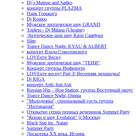
Dj`s Matisse and Sadko
концерт группы PLAZMA
Парк Горького
Dj Romeo
Мужское эротическое шоу GRAND
Topless - Dj Milana (Ukraine)
Эротическое шок шоу Кати Самбуки
Slim
Trance Dance Night. KYAU & ALBERT
концерт Влада Соколовского
LOVEите Весну
Мужское эротическое шоу "ТЕНИ"
Концерт группы Инфинити
LOVEите весну! Part 3! Весенняя лихорадка!
Dj RIGA
концерт Artic feat Asti
Russian Hip – Hop Station, группа Восточный округ
Trance Dance Night, Omnia
"Молодежка", специальный гость группа
"Интонация"
Открытие серии пенных вечеринок Summer Party
"Конан и шоу Evolution" (г.Москва)
Black Star inc. Natan
Summer Party
Дискотека ХХ века. Игорек