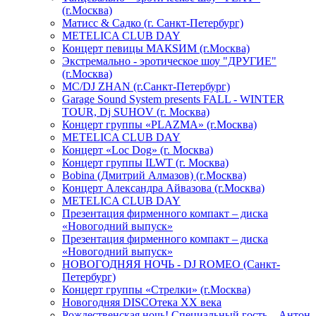
(г.Москва)
Матисс & Садко (г. Санкт-Петербург)
METELICA CLUB DAY
Концерт певицы МАКSИМ (г.Москва)
Экстремально - эротическое шоу "ДРУГИЕ"
(г.Москва)
МС/DJ ZHAN (г.Санкт-Петербург)
Garage Sound System presents FALL - WINTER
TOUR, Dj SUHOV (г. Москва)
Концерт группы «PLAZMA» (г.Москва)
METELICA CLUB DAY
Концерт «Loc Dog» (г. Москва)
Концерт группы ILWT (г. Москва)
Bobina (Дмитрий Алмазов) (г.Москва)
Концерт Александра Айвазова (г.Москва)
METELICA CLUB DAY
Презентация фирменного компакт – диска
«Новогодний выпуск»
Презентация фирменного компакт – диска
«Новогодний выпуск»
НОВОГОДНЯЯ НОЧЬ - DJ ROMEO (Санкт-
Петербург)
Концерт группы «Стрелки» (г.Москва)
Новогодняя DISCOтека ХХ века
Рождественская ночь! Специальный гость – Антон