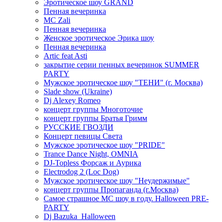
Эротическое шоу GRAND
Пенная вечеринка
MC Zali
Пенная вечеринка
Женское эротическое Эрика шоу
Пенная вечеринка
Artic feat Asti
закрытие серии пенных вечеринок SUMMER
PARTY
Мужское эротическое шоу "ТЕНИ" (г. Москва)
Slade show (Ukraine)
Dj Alexey Romeo
концерт группы Многоточие
концерт группы Братья Гримм
РУССКИЕ ГВОЗДИ
Концерт певицы Света
Мужское эротическое шоу "PRIDE"
Trance Dance Night, OMNIA
DJ-Topless Форсаж и Аурика
Electrodog 2 (Loc Dog)
Мужское эротическое шоу "Неудержимые"
концерт группы Пропаганда (г.Москва)
Самое страшное МС шоу в году. Halloween PRE-
PARTY
Dj Bazuka_Halloween