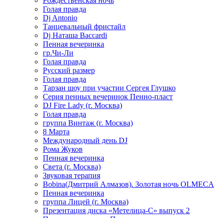
Рождественская ночь
Голая правда
Dj Antonio
Танцевальный фристайл
Dj Наташа Baccardi
Пенная вечеринка
гр.Чи-Ли
Голая правда
Русский размер
Голая правда
Тарзан шоу при участии Сергея Глушко
Серия пенных вечеринок Пенно-пласт
DJ Fire Lady (г. Москва)
Голая правда
группа Винтаж (г. Москва)
8 Марта
Международный день DJ
Рома Жуков
Пенная вечеринка
Света (г. Москва)
Звуковая терапия
Bobina(Дмитрий Алмазов). Золотая ночь OLMECA
Пенная вечеринка
группа Лицей (г. Москва)
Презентация диска «Метелица-С» выпуск 2