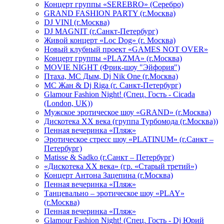
Концерт группы «SEREBRO» (Серебро)
GRAND FASHION PARTY (г.Москва)
DJ VINI (г.Москва)
DJ MAGNIT (г.Санкт-Петербург)
Живой концерт «Loc Dog» (г. Москва)
Новый клубный проект «GAMES NOT OVER»
Концерт группы «PLAZMA» (г.Москва)
MOVIE NIGHT (Фрик-шоу "Эйфория")
Птаха, МС Дым, Dj Nik One (г.Москва)
МС Жан & Dj Riga (г. Санкт-Петербург)
Glamour Fashion Night! (Спец. Гость - Cicada
(London, UK))
Мужское эротическое шоу «GRAND» (г.Москва)
Дискотека XX века (группа Турбомода (г.Москва))
Пенная вечеринка «Пляж»
Эротическое стресс шоу «PLATINUM» (г.Санкт –
Петербург)
Matisse & Sadko (г.Санкт – Петербург)
«Дискотека ХХ века» (гр. «Старый третий»)
Концерт Антона Зацепина (г.Москва)
Пенная вечеринка «Пляж»
Танцевально – эротическое шоу «PLAY»
(г.Москва)
Пенная вечеринка «Пляж»
Glamour Fashion Night! (Спец. Гость - Dj Юрий