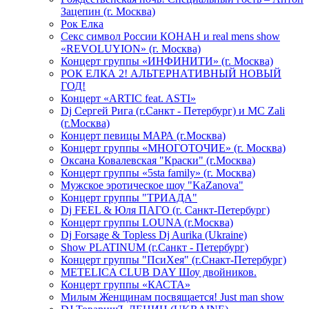
Зацепин (г. Москва)
Рок Елка
Секс символ России КОНАН и real mens show
«REVOLUYION» (г. Москва)
Концерт группы «ИНФИНИТИ» (г. Москва)
РОК ЕЛКА 2! АЛЬТЕРНАТИВНЫЙ НОВЫЙ
ГОД!
Концерт «ARTIC feat. ASTI»
Dj Сергей Рига (г.Санкт - Петербург) и MC Zali
(г.Москва)
Концерт певицы МАРА (г.Москва)
Концерт группы «МНОГОТОЧИЕ» (г. Москва)
Оксана Ковалевская "Краски" (г.Москва)
Концерт группы «5sta family» (г. Москва)
Мужское эротическое шоу "KaZanova"
Концерт группы "ТРИАДА"
Dj FEEL & Юля ПАГО (г. Санкт-Петербург)
Концерт группы LOUNA (г.Москва)
Dj Forsage & Topless Dj Aurika (Ukraine)
Show PLATINUM (г.Санкт - Петербург)
Концерт группы "ПсиХея" (г.Снакт-Петербург)
METELICA CLUB DAY Шоу двойников.
Концерт группы «КАСТА»
Милым Женщинам посвящается! Just man show