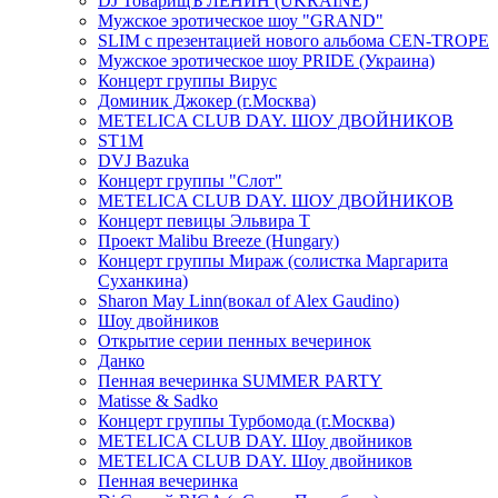
DJ ТоварищЪ ЛЕНИН (UKRAINE)
Мужское эротическое шоу "GRAND"
SLIM с презентацией нового альбома CEN-TROPE
Мужское эротическое шоу PRIDE (Украина)
Концерт группы Вирус
Доминик Джокер (г.Москва)
METELICA CLUB DAY. ШОУ ДВОЙНИКОВ
ST1M
DVJ Bazuka
Концерт группы "Слот"
METELICA CLUB DAY. ШОУ ДВОЙНИКОВ
Концерт певицы Эльвира Т
Проект Malibu Breeze (Hungary)
Концерт группы Мираж (солистка Маргарита
Суханкина)
Sharon May Linn(вокал of Alex Gaudino)
Шоу двойников
Открытие серии пенных вечеринок
Данко
Пенная вечеринка SUMMER PARTY
Matisse & Sadko
Концерт группы Турбомода (г.Москва)
METELICA CLUB DAY. Шоу двойников
METELICA CLUB DAY. Шоу двойников
Пенная вечеринка