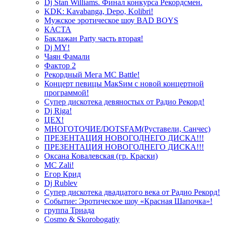
Dj Stan Williams. Финал конкурса Рекордсмен.
KDK: Kavabanga, Depo, Kolibri!
Мужское эротическое шоу BAD BOYS
КАСТА
Баклажан Party часть вторая!
Dj MY!
Чаян Фамали
Фактор 2
Рекордный Мега МС Battle!
Концерт певицы МакSим с новой концертной
программой!
Супер дискотека девяностых от Радио Рекорд!
Dj Riga!
ЦЕХ!
МНОГОТОЧИЕ/DOTSFAM(Руставели, Санчес)
ПРЕЗЕНТАЦИЯ НОВОГОДНЕГО ДИСКА!!!
ПРЕЗЕНТАЦИЯ НОВОГОДНЕГО ДИСКА!!!
Оксана Ковалевская (гр. Краски)
MC Zali!
Егор Крид
Dj Rublev
Супер дискотека двадцатого века от Радио Рекорд!
Событие: Эротическое шоу «Красная Шапочка»!
группа Триада
Cosmo & Skorobogatiy