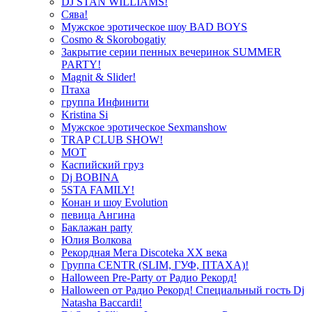
DJ STAN WILLIAMS!
Сява!
Мужское эротическое шоу BAD BOYS
Cosmo & Skorobogatiy
Закрытие серии пенных вечеринок SUMMER
PARTY!
Magnit & Slider!
Птаха
группа Инфинити
Kristina Si
Мужское эротическое Sexmanshow
TRAP CLUB SHOW!
МОТ
Каспийский груз
Dj BOBINA
5STA FAMILY!
Конан и шоу Evolution
певица Ангина
Баклажан party
Юлия Волкова
Рекордная Мега Discoteka XX века
Группа CENTR (SLIM, ГУФ, ПТАХА)!
Halloween Pre-Party от Радио Рекорд!
Halloween от Радио Рекорд! Специальный гость Dj
Natasha Baccardi!