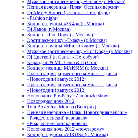
Мужское эротическое шоу «Grand» (г. Москва)
Пенная вечеринка «Пляж. Осенняя версия»
Dj Alexey Romeo (г. Санкт - Петербург)
«Fashion night»
Концерт группы «23:45» (г. Москва)
Dj Львов (г. Москва)
Концерт «Loc Dog» (г. Москва)
Эротическое шоу «Extasy» (г. Москва)
Концерт группы «Многоточие» (г. Москва)
Мужское эротическое шоу «Hot Dogs» (г. Москва)
Dj Цветкоff (г. Санкт - Петербург)
Карандаш & МС Lenin & Dj Grim
Концерт певицы МАКSIМ (г. Москва)
Презентация фирменного компакт – диска
«Новогодний выпуск 2012»
Презентация фирменного компакт – диска
«Новогодний выпуск 2012»
Новогоднее Pre-Party «Zamorozki show»
Новогодняя ночь 2012
Tom Boxer feat Morena (Венгрия)
Пенная вечеринка «Пляж. Новогодняя версия»
«Рождественский карнавал»
«Рождественский карнавал»
Новогодняя ночь 2012 «по-старому»
Концерт группы «VIRUS» (г. Москва)