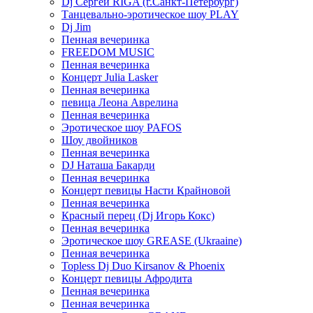
Dj Сергей RIGA (г.Санкт-Петербург)
Танцевально-эротическое шоу PLAY
Dj Jim
Пенная вечеринка
FREEDOM MUSIC
Пенная вечеринка
Концерт Julia Lasker
Пенная вечеринка
певица Леона Аврелина
Пенная вечеринка
Эротическое шоу PAFOS
Шоу двойников
Пенная вечеринка
DJ Наташа Бакарди
Пенная вечеринка
Концерт певицы Насти Крайновой
Пенная вечеринка
Красный перец (Dj Игорь Кокс)
Пенная вечеринка
Эротическое шоу GREASE (Ukraaine)
Пенная вечеринка
Topless Dj Duo Kirsanov & Phoenix
Концерт певицы Афродита
Пенная вечеринка
Пенная вечеринка