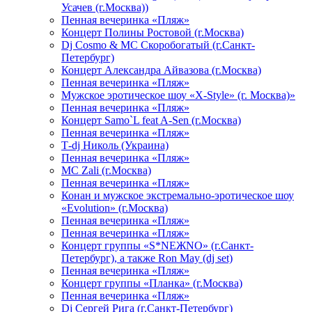
Усачев (г.Москва))
Пенная вечеринка «Пляж»
Концерт Полины Ростовой (г.Москва)
Dj Cosmo & МС Скоробогатый (г.Санкт-
Петербург)
Концерт Александра Айвазова (г.Москва)
Пенная вечеринка «Пляж»
Мужское эротическое шоу «X-Style» (г. Москва)»
Пенная вечеринка «Пляж»
Концерт Samo`L feat A-Sen (г.Москва)
Пенная вечеринка «Пляж»
Т-dj Николь (Украина)
Пенная вечеринка «Пляж»
МС Zali (г.Москва)
Пенная вечеринка «Пляж»
Конан и мужское экстремально-эротическое шоу
«Evolution» (г.Москва)
Пенная вечеринка «Пляж»
Пенная вечеринка «Пляж»
Концерт группы «S*NEЖNO» (г.Санкт-
Петербург), а также Ron May (dj set)
Пенная вечеринка «Пляж»
Концерт группы «Планка» (г.Москва)
Пенная вечеринка «Пляж»
Dj Сергей Рига (г.Санкт-Петербург)