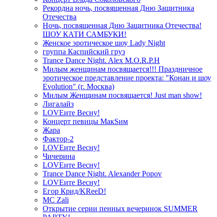
Рекордна ночь, посвященная Дню Защитника
Отечества
Ночь, посвященная Дню Защитника Отечества!
ШОУ КАТИ САМБУКИ!
Женское эротическое шоу Lady Night
группа Каспийский груз
Trance Dance Night. Alex M.O.R.P.H
Милым женщинам посвящается!!! Праздничное
эротическое представление проекта: "Конан и шоу
Evolution" (г. Москва)
Милым Женщинам посвящается! Just man show!
Лигалайз
LOVEите Весну!
Концерт певицы МакSим
Жара
Фактор-2
LOVEите Весну!
Чичерина
LOVEите Весну!
Trance Dance Night. Alexander Popov
LOVEите Весну!
Егор Крид/KReeD!
MC Zali
Открытие серии пенных вечеринок SUMMER