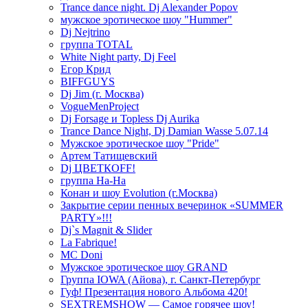
Trance dance night. Dj Alexander Popov
мужское эротическое шоу "Hummer"
Dj Nejtrino
группа TOTAL
White Night party, Dj Feel
Егор Крид
BIFFGUYS
Dj Jim (г. Москва)
VogueMenProject
Dj Forsage и Topless Dj Aurika
Trance Dance Night, Dj Damian Wasse 5.07.14
Мужское эротическое шоу "Pride"
Артем Татищевский
Dj ЦВЕТКOFF!
группа На-На
Конан и шоу Evolution (г.Москва)
Закрытие серии пенных вечеринок «SUMMER
PARTY»!!!
Dj`s Magnit & Slider
La Fabrique!
MC Doni
Мужское эротическое шоу GRAND
Группа IOWA (Айова), г. Санкт-Петербург
Гуф! Презентация нового Альбома 420!
SEXTREMSHOW — Самое горячее шоу!