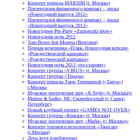
Концерт певицы МАКSIМ (г. Москва)
Презентация фирменного компакт – диска
«Новогодний выпуск 2012»
Презентация фирменного компакт – диска
«Новогодний выпуск 2012»
Новогоднее Pre-Party «Zamorozki show»
Новогодняя ночь 2012
Tom Boxer feat Morena (Венгрия)
Пенная вечеринка «Пляж. Новогодняя версия»
«Рождественский карнавал»
«Рождественский карнавал»
Новогодняя ночь 2012 «по-старому»
Концерт группы «VIRUS» (г. Москва)
Концерт группы «Триада»
Концерт певицы Тани Терешиной («Tanya»)
г.Москва
Мужское эротическое шоу «X-Style» (г. Москва)»
Matissе & Sadko, MC Скоробогатый (г. Санкт-
Петербург)
Новый клубный проект «GAMES NOT OVER»
Концерт группы «Краски» (г. Москва)
Мужское эротическое шоу «Mafia» (г. Москва)»
Концерт топового исполнителя «Джиган»
(г.Москва)
День всех влюбленных