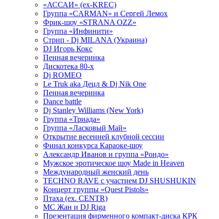
«АССАИ» (ex-KREC)
Группа «CARMAN» и Сергей Лемох
Фрик-шоу «STRANA OZZ»
Группа «Инфинити»
Стрип - Dj MILANA (Украина)
DJ Игорь Кокс
Пенная вечеринка
Дискотека 80-х
Dj ROMEO
Le Truk aka Децл & Dj Nik One
Пенная вечеринка
Dance battle
Dj Stanley Williams (New York)
Группа «Триада»
Группа «Ласковый Май»
Открытие весенней клубной сессии
Финал конкурса Караоке-шоу
Александр Иванов и группа «Рондо»
Мужское эротическое шоу Made in Heaven
Международный женский день
TECHNO RAVE с участием DJ SHUSHUKIN
Концерт группы «Quest Pistols»
Птаха (ex. CENTR)
МС Жан и DJ Riga
Презентация фирменного компакт-диска КРК