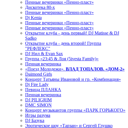
Пенные вечеринки «Пенно-пласт»
Дискотека 80-х
Пенные вечеринки «Пенно-пласт»
Dj Kenia
Пенные вечеринки «Пенно-пласт»
Пенные вечеринки «Пенно-пласт»
Открытие клуба - день первый! DJ Matisse & DJ
Sadko
Открытие клуба - день второй! Группа
"РЕФЛЕКС"
DJ Нил & Evan Sax
Группа «23:45 & Лоя (5ivesta Family)»
Пенная вечеринка
«Поезд Молодежи».
ВЛАД ТОПАЛОВ. «ДОМ-2»
Daimond Girls
Концерт Татьяны Ивановой и гр. «Комбинация»
Dj Fire Lady
Певица ПЛАНКА
Пенная вечеринка
DJ PILIGRIM
DMC SIMON
Концерт музыкантов группы «ПАРК ГОРЬКОГО»
Игры разума
DJ Базука
Эротическое шоу «Тарзан» и Сергей Глушко