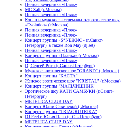
Пенная вечеринка «Пляж»
МС Zali (г.Москва)
Пенная вечеринка «Пляж»
Конан и мужское экстремально-эротическое шоу
«Evolution» (г.Москва)
Пенная вечеринка «Пляж»
Пенная вечеринка «Пляж»
Концерт группы «S*NEЖNO» (г.Санкт-
Петербург), а также Ron May (dj set)
Пенная вечеринка «Пляж»
Концерт группы «Планка» (г.Москва)
Пенная вечеринка «Пляж»
Dj Сергей Рига (г.Санкт-Петербург)
Мужское эротическое шоу "GRAND" (г.Москва)
Концерт группы "КАСТА"
Женское эротическое шоу "KRISTAL" (г.Москва)
Концерт группы "МАЛЬЧИШНИК"
Эротическое шоу КАТИ САМБУКИ (г.Санкт-
Петербург)
METELICA CLUB DAY
Концерт Юлии Савичевой (г.Москва)
Концерт группы "TRIAGRUTRIKA"
DJ Feel и Юлия Паго (г. С. - Петербург)
METELICA CLUB DAY
Концерт певицы Светы (г.Москва)