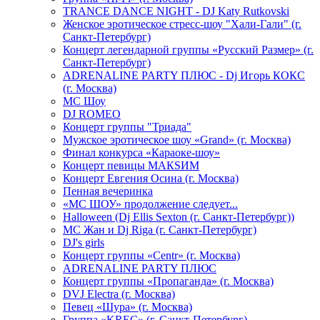
TRANCE DANCE NIGHT - DJ Katy Rutkovski
Женское эротическое стресс-шоу "Хали-Гали" (г.
Санкт-Петербург)
Концерт легендарной группы «Русский Размер» (г.
Санкт-Петербург)
ADRENALINE PARTY ПЛЮС - Dj Игорь КОКС
(г. Москва)
MC Шоу
DJ ROMEO
Концерт группы "Триада"
Мужское эротическое шоу «Grand» (г. Москва)
Финал конкурса «Караоке-шоу»
Концерт певицы МАКSИМ
Концерт Евгения Осина (г. Москва)
Пенная вечеринка
«МС ШОУ» продолжение следует...
Halloween (Dj Ellis Sexton (г. Санкт-Петербург))
МС Жан и Dj Riga (г. Санкт-Петербург)
DJ's girls
Концерт группы «Centr» (г. Москва)
ADRENALINE PARTY ПЛЮС
Концерт группы «Пропаганда» (г. Москва)
DVJ Electra (г. Москва)
Певец «Шура» (г. Москва)
Группа «KREC» (г. Санкт-Петербург)