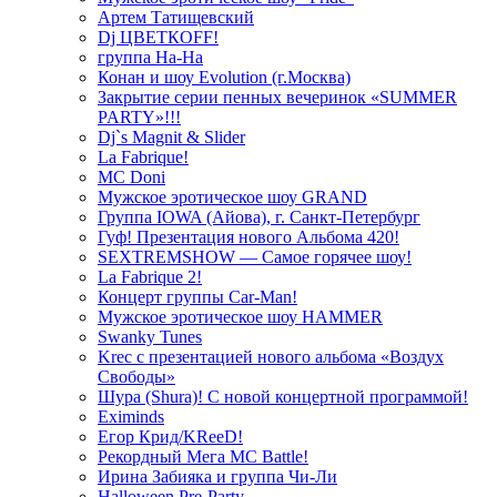
Артем Татищевский
Dj ЦВЕТКOFF!
группа На-На
Конан и шоу Evolution (г.Москва)
Закрытие серии пенных вечеринок «SUMMER
PARTY»!!!
Dj`s Magnit & Slider
La Fabrique!
MC Doni
Мужское эротическое шоу GRAND
Группа IOWA (Айова), г. Санкт-Петербург
Гуф! Презентация нового Альбома 420!
SEXTREMSHOW — Самое горячее шоу!
La Fabrique 2!
Концерт группы Car-Man!
Мужское эротическое шоу HAMMER
Swanky Tunes
Krec с презентацией нового альбома «Воздух
Свободы»
Шура (Shura)! С новой концертной программой!
Eximinds
Егор Крид/KReeD!
Рекордный Мега МС Battle!
Ирина Забияка и группа Чи-Ли
Halloween Pre-Party