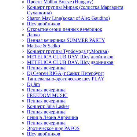
Проект Malibu Breeze (Hungary)
Концерт группы Мираж (солистка Маргарита
Суханкина)
Sharon May Linn(вокал of Alex Gaudino)
Шоу двойников
Открытие серии пенных вечеринок
Данко
Пенная вечеринка SUMMER PARTY
Matisse & Sadko
Концерт группы Турбомода (г.Москва)
METELICA CLUB DAY. Шоу двойников
METELICA CLUB DAY. Шоу двойников
Пенная вечеринка
Dj Сергей RIGA (г.Санкт-Петербург)
Танцевально-эротическое шоу PLAY
Dj Jim
Пенная вечеринка
FREEDOM MUSIC
Пенная вечеринка
Концерт Julia Lasker
Пенная вечеринка
певица Леона Аврелина
Пенная вечеринка
Эротическое шоу PAFOS
Шоу двойников