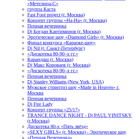
«Метелица-С»
группа Каста
Fast Foot project (г. Москва)
Концерт группы «На-На» (г. Москва)
Пенная вечеринка
Dj Богдан Кантимиров (г. Москва)
Эротическое шоу «Diamond Girls» (г. Москва)
Финал конкурса «Караоке-шоу»
Dj Nil (г. Санкт-Петербург)
«Дискотека 80-90–х гг.»
Карандаш (г. Москва)
Dj Макс Короваев (г. Москва)
«Дискотека 80-90–х гг.»
Пенная вечеринка
Dj Stanley Williams (New York, USA)
Мужское стриптиз шоу «Made in Heaven» г.
Москва
Пенная вечеринка
Dj Fire Lady
Концерт группы «25/17»
TRANCE DANCE NIGHT - Dj PAUL VINITSKY
(г.Москва)
Дискотека 80-х «Пять звёзд»
«SEXY GIRLS» (г. Москва) - Эротическое шоу
«Пенная Вечеринка»