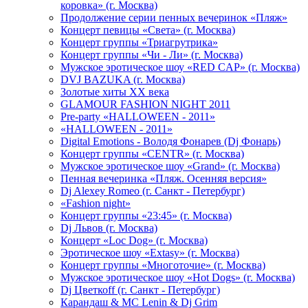
коровка» (г. Москва)
Продолжение серии пенных вечеринок «Пляж»
Концерт певицы «Света» (г. Москва)
Концерт группы «Триагрутрика»
Концерт группы «Чи - Ли» (г. Москва)
Мужское эротическое шоу «RED CAP» (г. Москва)
DVJ BAZUKA (г. Москва)
Золотые хиты XX века
GLAMOUR FASHION NIGHT 2011
Pre-party «HALLOWEEN - 2011»
«HALLOWEEN - 2011»
Digital Emotions - Володя Фонарев (Dj Фонарь)
Концерт группы «CENTR» (г. Москва)
Мужское эротическое шоу «Grand» (г. Москва)
Пенная вечеринка «Пляж. Осенняя версия»
Dj Alexey Romeo (г. Санкт - Петербург)
«Fashion night»
Концерт группы «23:45» (г. Москва)
Dj Львов (г. Москва)
Концерт «Loc Dog» (г. Москва)
Эротическое шоу «Extasy» (г. Москва)
Концерт группы «Многоточие» (г. Москва)
Мужское эротическое шоу «Hot Dogs» (г. Москва)
Dj Цветкоff (г. Санкт - Петербург)
Карандаш & МС Lenin & Dj Grim