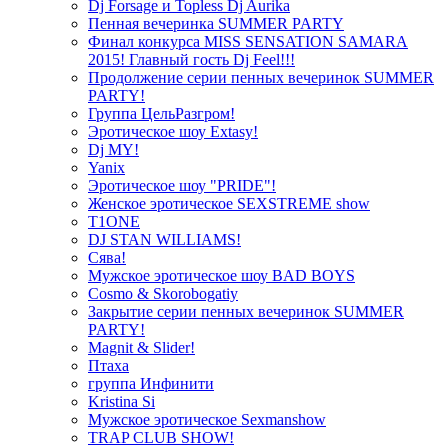
Dj Forsage и Topless Dj Aurika
Пенная вечеринка SUMMER PARTY
Финал конкурса MISS SENSATION SAMARA
2015! Главный гость Dj Feel!!!
Продолжение серии пенных вечеринок SUMMER
PARTY!
Группа ЦельРазгром!
Эротическое шоу Extasy!
Dj MY!
Yanix
Эротическое шоу "PRIDE"!
Женское эротическое SEXSTREME show
T1ONE
DJ STAN WILLIAMS!
Сява!
Мужское эротическое шоу BAD BOYS
Cosmo & Skorobogatiy
Закрытие серии пенных вечеринок SUMMER
PARTY!
Magnit & Slider!
Птаха
группа Инфинити
Kristina Si
Мужское эротическое Sexmanshow
TRAP CLUB SHOW!