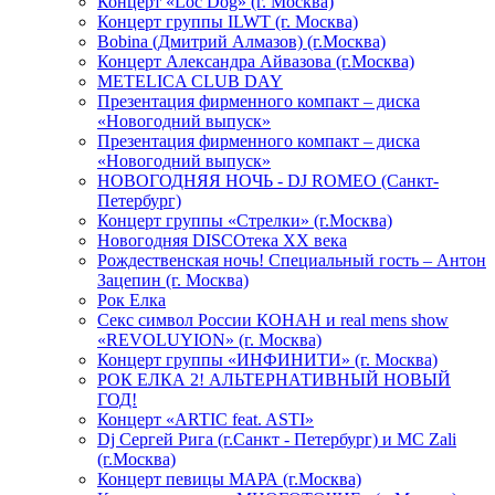
Концерт «Loc Dog» (г. Москва)
Концерт группы ILWT (г. Москва)
Bobina (Дмитрий Алмазов) (г.Москва)
Концерт Александра Айвазова (г.Москва)
METELICA CLUB DAY
Презентация фирменного компакт – диска
«Новогодний выпуск»
Презентация фирменного компакт – диска
«Новогодний выпуск»
НОВОГОДНЯЯ НОЧЬ - DJ ROMEO (Санкт-
Петербург)
Концерт группы «Стрелки» (г.Москва)
Новогодняя DISCOтека ХХ века
Рождественская ночь! Специальный гость – Антон
Зацепин (г. Москва)
Рок Елка
Секс символ России КОНАН и real mens show
«REVOLUYION» (г. Москва)
Концерт группы «ИНФИНИТИ» (г. Москва)
РОК ЕЛКА 2! АЛЬТЕРНАТИВНЫЙ НОВЫЙ
ГОД!
Концерт «ARTIC feat. ASTI»
Dj Сергей Рига (г.Санкт - Петербург) и MC Zali
(г.Москва)
Концерт певицы МАРА (г.Москва)