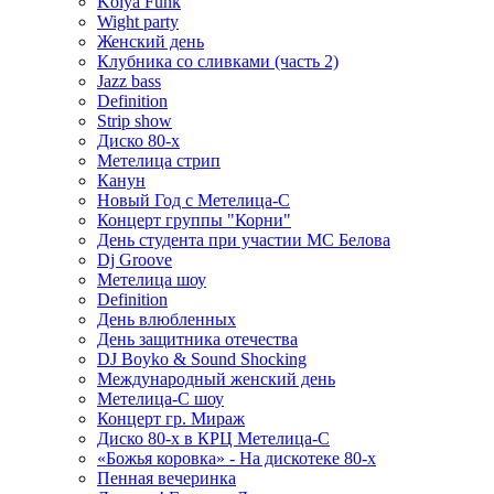
Kolya Funk
Wight party
Женский день
Клубника со сливками (часть 2)
Jazz bass
Definition
Strip show
Диско 80-х
Метелица стрип
Канун
Новый Год с Метелица-С
Концерт группы "Корни"
День студента при участии МС Белова
Dj Groove
Метелица шоу
Definition
День влюбленных
День защитника отечества
DJ Boyko & Sound Shocking
Международный женский день
Метелица-С шоу
Концерт гр. Мираж
Диско 80-х в КРЦ Метелица-С
«Божья коровка» - На дискотеке 80-х
Пенная вечеринка