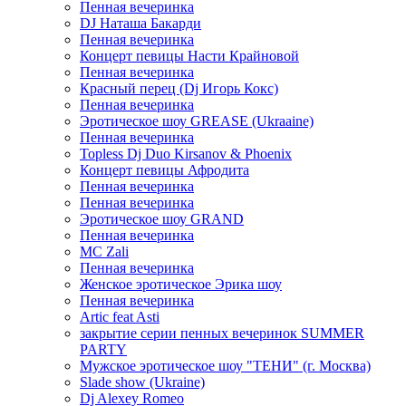
Пенная вечеринка
DJ Наташа Бакарди
Пенная вечеринка
Концерт певицы Насти Крайновой
Пенная вечеринка
Красный перец (Dj Игорь Кокс)
Пенная вечеринка
Эротическое шоу GREASE (Ukraaine)
Пенная вечеринка
Topless Dj Duo Kirsanov & Phoenix
Концерт певицы Афродита
Пенная вечеринка
Пенная вечеринка
Эротическое шоу GRAND
Пенная вечеринка
MC Zali
Пенная вечеринка
Женское эротическое Эрика шоу
Пенная вечеринка
Artic feat Asti
закрытие серии пенных вечеринок SUMMER
PARTY
Мужское эротическое шоу "ТЕНИ" (г. Москва)
Slade show (Ukraine)
Dj Alexey Romeo