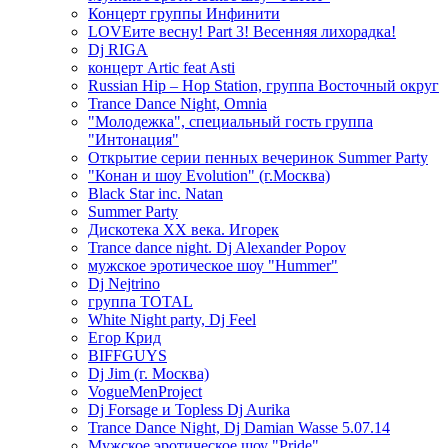
Концерт группы Инфинити
LOVEите весну! Part 3! Весенняя лихорадка!
Dj RIGA
концерт Artic feat Asti
Russian Hip – Hop Station, группа Восточный округ
Trance Dance Night, Omnia
"Молодежка", специальный гость группа
"Интонация"
Открытие серии пенных вечеринок Summer Party
"Конан и шоу Evolution" (г.Москва)
Black Star inc. Natan
Summer Party
Дискотека ХХ века. Игорек
Trance dance night. Dj Alexander Popov
мужское эротическое шоу "Hummer"
Dj Nejtrino
группа TOTAL
White Night party, Dj Feel
Егор Крид
BIFFGUYS
Dj Jim (г. Москва)
VogueMenProject
Dj Forsage и Topless Dj Aurika
Trance Dance Night, Dj Damian Wasse 5.07.14
Мужское эротическое шоу "Pride"