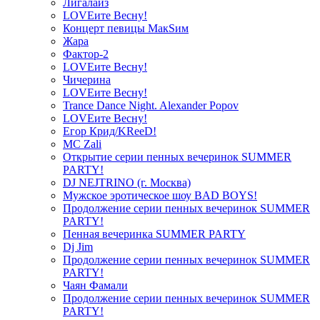
Лигалайз
LOVEите Весну!
Концерт певицы МакSим
Жара
Фактор-2
LOVEите Весну!
Чичерина
LOVEите Весну!
Trance Dance Night. Alexander Popov
LOVEите Весну!
Егор Крид/KReeD!
MC Zali
Открытие серии пенных вечеринок SUMMER
PARTY!
DJ NEJTRINO (г. Москва)
Мужское эротическое шоу BAD BOYS!
Продолжение серии пенных вечеринок SUMMER
PARTY!
Пенная вечеринка SUMMER PARTY
Dj Jim
Продолжение серии пенных вечеринок SUMMER
PARTY!
Чаян Фамали
Продолжение серии пенных вечеринок SUMMER
PARTY!