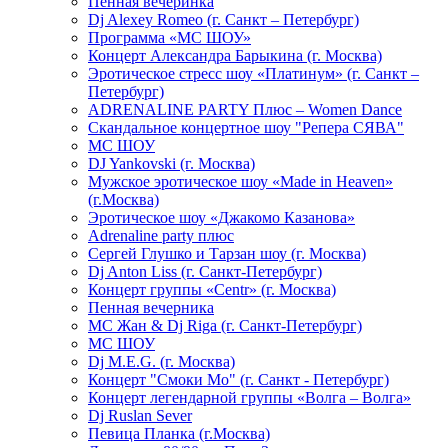
Пенная вечеринка
Dj Alexey Romeo (г. Санкт – Петербург)
Программа «МС ШОУ»
Концерт Александра Барыкина (г. Москва)
Эротическое стресс шоу «Платинум» (г. Санкт –
Петербург)
ADRENALINE PARTY Плюс – Women Dance
Скандальное концертное шоу "Репера СЯВА"
МС ШОУ
DJ Yankovski (г. Москва)
Мужское эротическое шоу «Made in Heaven»
(г.Москва)
Эротическое шоу «Джакомо Казанова»
Adrenaline party плюс
Сергей Глушко и Тарзан шоу (г. Москва)
Dj Anton Liss (г. Санкт-Петербург)
Концерт группы «Centr» (г. Москва)
Пенная вечерника
МС Жан & Dj Riga (г. Санкт-Петербург)
МС ШОУ
Dj M.E.G. (г. Москва)
Концерт "Смоки Мо" (г. Санкт - Петербург)
Концерт легендарной группы «Волга – Волга»
Dj Ruslan Sever
Певица Планка (г.Москва)