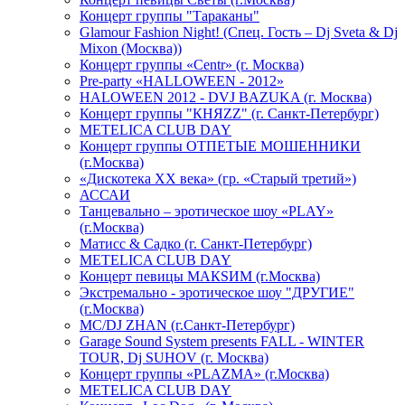
Концерт группы "Тараканы"
Glamour Fashion Night! (Спец. Гость – Dj Sveta & Dj
Mixon (Москва))
Концерт группы «Centr» (г. Москва)
Pre-party «HALLOWEEN - 2012»
HALOWEEN 2012 - DVJ BAZUKA (г. Москва)
Концерт группы "КНЯZZ" (г. Санкт-Петербург)
METELICA CLUB DAY
Концерт группы ОТПЕТЫЕ МОШЕННИКИ
(г.Москва)
«Дискотека ХХ века» (гр. «Старый третий»)
АССАИ
Танцевально – эротическое шоу «PLAY»
(г.Москва)
Матисс & Садко (г. Санкт-Петербург)
METELICA CLUB DAY
Концерт певицы МАКSИМ (г.Москва)
Экстремально - эротическое шоу "ДРУГИЕ"
(г.Москва)
МС/DJ ZHAN (г.Санкт-Петербург)
Garage Sound System presents FALL - WINTER
TOUR, Dj SUHOV (г. Москва)
Концерт группы «PLAZMA» (г.Москва)
METELICA CLUB DAY