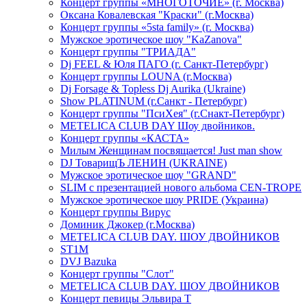
Концерт группы «МНОГОТОЧИЕ» (г. Москва)
Оксана Ковалевская "Краски" (г.Москва)
Концерт группы «5sta family» (г. Москва)
Мужское эротическое шоу "KaZanova"
Концерт группы "ТРИАДА"
Dj FEEL & Юля ПАГО (г. Санкт-Петербург)
Концерт группы LOUNA (г.Москва)
Dj Forsage & Topless Dj Aurika (Ukraine)
Show PLATINUM (г.Санкт - Петербург)
Концерт группы "ПсиХея" (г.Снакт-Петербург)
METELICA CLUB DAY Шоу двойников.
Концерт группы «КАСТА»
Милым Женщинам посвящается! Just man show
DJ ТоварищЪ ЛЕНИН (UKRAINE)
Мужское эротическое шоу "GRAND"
SLIM с презентацией нового альбома CEN-TROPE
Мужское эротическое шоу PRIDE (Украина)
Концерт группы Вирус
Доминик Джокер (г.Москва)
METELICA CLUB DAY. ШОУ ДВОЙНИКОВ
ST1M
DVJ Bazuka
Концерт группы "Слот"
METELICA CLUB DAY. ШОУ ДВОЙНИКОВ
Концерт певицы Эльвира Т