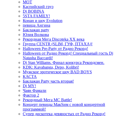
МОТ
Каспийский груз
Dj BOBINA
5STA FAMILY!
Конан и шоу Evolution
певица Ангина
Баклажан party
Юлия Волкова
Рекордная Мега Discoteka XX века
Группа CENTR (SLIM, ГУФ, ПТАХА)!
Halloween Pre-Party от Радио Рекорд!
Halloween от Радио Рекорд! Специальный гость Dj
Natasha Baccardi!
Dj Stan Williams. Финал конкурса Рекордсмен.
KDK: Kavabanga, Depo, Kolibri!
Мужское эротическое шоу BAD BOYS
КАСТА
Баклажан Party часть вторая!
Dj MY!
Чаян Фамали
Фактор 2
Рекордный Мега МС Battle!
Концерт певицы МакSим с новой концертной
программой!
Супер дискотека девяностых от Радио Рекорд!