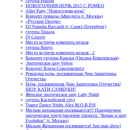
группа Plazma
НОВОГОДНЯЯ НОЧЬ 2015 C РОМЕО
After Party "Новогодняя ночь"
Концерт певицы Афродита (г. Москва)
«Русские Гвозди»
DJ Natasha Baccardi (г. Санкт-Петербург)
группа Триада
Dj Groove
Место встречи изменить нельзя
группа Вирус
Место встречи изменить нельзя - 2
Концерт группы Краски (Оксана Ковалевская)
Эротическое шоу Velvet
Концерт Влада Соколовского
Рекордна ночь, посвященная Дню Защитника
Отечества
Ночь, посвященная Дню Защитника Отечества!
ШОУ КАТИ САМБУКИ!
Женское эротическое шоу Lady Night
группа Каспийский груз
Trance Dance Night. Alex M.O.R.P.H
Милым женщинам посвящается!!! Праздничное
эротическое представление проекта: "Конан и шоу
Evolution" (г. Москва)
Милым Женщинам посвящается! Just man show!