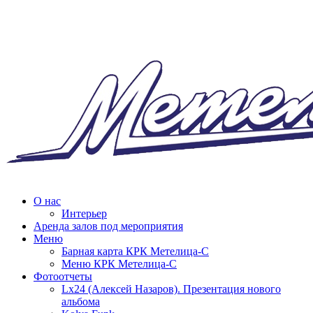
О нас
Интерьер
Аренда залов под мероприятия
Меню
Барная карта КРК Метелица-С
Меню КРК Метелица-С
Фотоотчеты
Lx24 (Алексей Назаров). Презентация нового
альбома