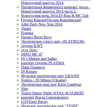
Новогодний выпуск 2014
Презентация фирменного компакт диска -
Новогодний выпуск 2014 часть 2.
Новогодняя ночь 2014.Dj Riga & MC Zali
Группа Краски(Оксана Ковалевская)
After Party New Year 2014
Данко
Планка
Проект Revel Boys
Эротическое стресс шоу «PLATINUM»
группа ILWT
дуэт Лето
DINO MC 47
Dj`s Matisse and Sadko
концерт группы PLAZMA
Парк Горького
Dj Romeo
Мужское эротическое шоу GRAND
Topless - Dj Milana (Ukraine)
Эротическое шок шоу Кати Самбуки
Slim
Trance Dance Night. KYAU & ALBERT
концерт Влада Соколовского
LOVEите Весну
Мужское эротическое шоу "ТЕНИ"