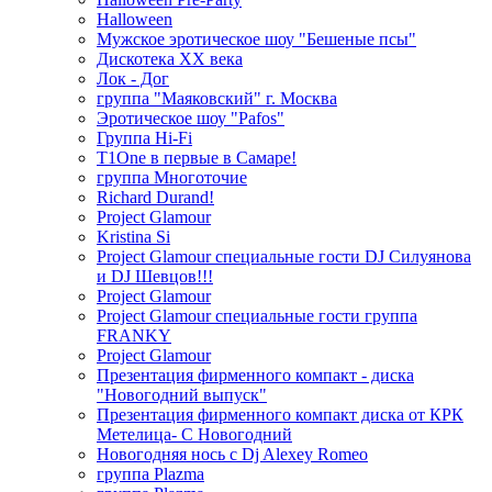
Halloween
Мужское эротическое шоу "Бешеные псы"
Дискотека ХХ века
Лок - Дог
группа "Маяковский" г. Москва
Эротическое шоу "Pafos"
Группа Hi-Fi
T1One в первые в Самаре!
группа Многоточие
Richard Durand!
Project Glamour
Kristina Si
Project Glamour специальные гости DJ Силуянова
и DJ Шевцов!!!
Project Glamour
Project Glamour специальные гости группа
FRANKY
Project Glamour
Презентация фирменного компакт - диска
"Новогодний выпуск"
Презентация фирменного компакт диска от КРК
Метелица- С Новогодний
Новогодняя нось с Dj Alexey Romeo
группа Plazma