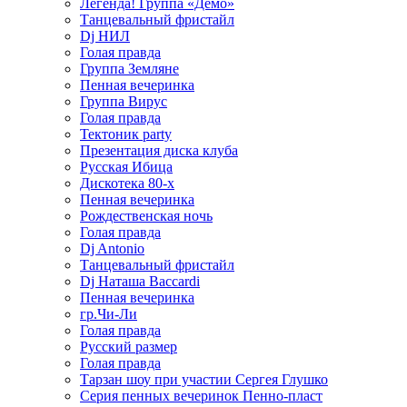
Легенда! Группа «Демо»
Танцевальный фристайл
Dj НИЛ
Голая правда
Группа Земляне
Пенная вечеринка
Группа Вирус
Голая правда
Тектоник party
Презентация диска клуба
Русская Ибица
Дискотека 80-х
Пенная вечеринка
Рождественская ночь
Голая правда
Dj Antonio
Танцевальный фристайл
Dj Наташа Baccardi
Пенная вечеринка
гр.Чи-Ли
Голая правда
Русский размер
Голая правда
Тарзан шоу при участии Сергея Глушко
Серия пенных вечеринок Пенно-пласт