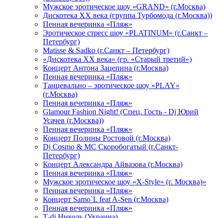
Мужское эротическое шоу «GRAND» (г.Москва)
Дискотека XX века (группа Турбомода (г.Москва))
Пенная вечеринка «Пляж»
Эротическое стресс шоу «PLATINUM» (г.Санкт –
Петербург)
Matisse & Sadko (г.Санкт – Петербург)
«Дискотека ХХ века» (гр. «Старый третий»)
Концерт Антона Зацепина (г.Москва)
Пенная вечеринка «Пляж»
Танцевально – эротическое шоу «PLAY»
(г.Москва)
Пенная вечеринка «Пляж»
Glamour Fashion Night! (Спец. Гость - Dj Юрий
Усачев (г.Москва))
Пенная вечеринка «Пляж»
Концерт Полины Ростовой (г.Москва)
Dj Cosmo & МС Скоробогатый (г.Санкт-
Петербург)
Концерт Александра Айвазова (г.Москва)
Пенная вечеринка «Пляж»
Мужское эротическое шоу «X-Style» (г. Москва)»
Пенная вечеринка «Пляж»
Концерт Samo`L feat A-Sen (г.Москва)
Пенная вечеринка «Пляж»
Т-dj Николь (Украина)