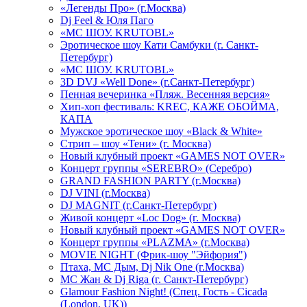
«Легенды Про» (г.Москва)
Dj Feel & Юля Паго
«МС ШОУ. KRUTOBL»
Эротическое шоу Кати Самбуки (г. Санкт-
Петербург)
«МС ШОУ. KRUTOBL»
3D DVJ «Well Done» (г.Санкт-Петербург)
Пенная вечеринка «Пляж. Весенняя версия»
Хип-хоп фестиваль: KREC, КАЖЕ ОБОЙМА,
КАПА
Мужское эротическое шоу «Black & White»
Стрип – шоу «Тени» (г. Москва)
Новый клубный проект «GAMES NOT OVER»
Концерт группы «SEREBRO» (Серебро)
GRAND FASHION PARTY (г.Москва)
DJ VINI (г.Москва)
DJ MAGNIT (г.Санкт-Петербург)
Живой концерт «Loc Dog» (г. Москва)
Новый клубный проект «GAMES NOT OVER»
Концерт группы «PLAZMA» (г.Москва)
MOVIE NIGHT (Фрик-шоу "Эйфория")
Птаха, МС Дым, Dj Nik One (г.Москва)
МС Жан & Dj Riga (г. Санкт-Петербург)
Glamour Fashion Night! (Спец. Гость - Cicada
(London, UK))