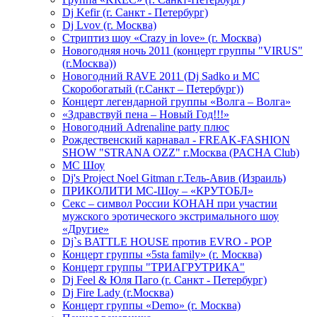
Dj Kefir (г. Санкт - Петербург)
Dj Lvov (г. Москва)
Стриптиз шоу «Crazy in love» (г. Москва)
Новогодняя ночь 2011 (концерт группы "VIRUS"
(г.Москва))
Новогодний RAVE 2011 (Dj Sadko и MC
Скоробогатый (г.Санкт – Петербург))
Концерт легендарной группы «Волга – Волга»
«Здравствуй пена – Новый Год!!!»
Новогодний Adrenaline party плюс
Рождественский карнавал - FREAK-FASHION
SHOW "STRANA OZZ" г.Москва (PACHA Club)
MC Шоу
Dj's Project Noel Gitman г.Тель-Авив (Израиль)
ПРИКОЛИТИ МС-Шоу – «КРУТОБЛ»
Секс – символ России КОНАН при участии
мужского эротического экстримального шоу
«Другие»
Dj`s BATTLE HOUSE против EVRO - POP
Концерт группы «5sta family» (г. Москва)
Концерт группы "ТРИАГРУТРИКА"
Dj Feel & Юля Паго (г. Санкт - Петербург)
Dj Fire Lady (г.Москва)
Концерт группы «Demo» (г. Москва)