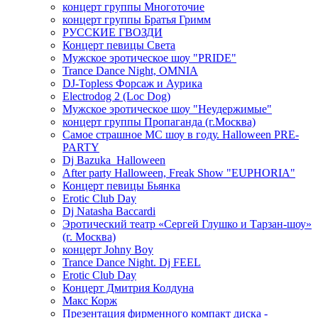
концерт группы Многоточие
концерт группы Братья Гримм
РУССКИЕ ГВОЗДИ
Концерт певицы Света
Мужское эротическое шоу "PRIDE"
Trance Dance Night, OMNIA
DJ-Topless Форсаж и Аурика
Electrodog 2 (Loc Dog)
Мужское эротическое шоу "Неудержимые"
концерт группы Пропаганда (г.Москва)
Самое страшное МС шоу в году. Halloween PRE-
PARTY
Dj Bazuka_Halloween
After party Halloween, Freak Show "EUPHORIA"
Концерт певицы Бьянка
Erotic Club Day
Dj Natasha Baccardi
Эротический театр «Сергей Глушко и Тарзан-шоу»
(г. Москва)
концерт Johny Boy
Trance Dance Night. Dj FEEL
Erotic Club Day
Концерт Дмитрия Колдуна
Макс Корж
Презентация фирменного компакт диска -