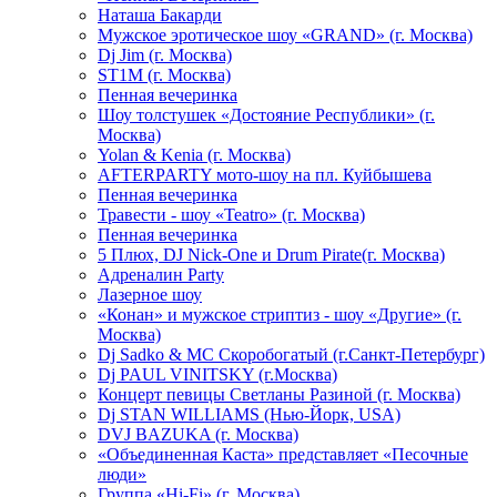
Hаташа Бакарди
Мужское эротическое шоу «GRAND» (г. Москва)
Dj Jim (г. Москва)
ST1M (г. Москва)
Пенная вечеринка
Шоу толстушек «Достояние Республики» (г.
Москва)
Yolan & Kenia (г. Москва)
AFTERPARTY мото-шоу на пл. Куйбышева
Пенная вечеринка
Травести - шоу «Teatro» (г. Москва)
Пенная вечеринка
5 Плюх, DJ Nick-One и Drum Pirate(г. Москва)
Адреналин Party
Лазерное шоу
«Конан» и мужское стриптиз - шоу «Другие» (г.
Москва)
Dj Sadko & МС Скоробогатый (г.Санкт-Петербург)
Dj PAUL VINITSKY (г.Москва)
Концерт певицы Светланы Разиной (г. Москва)
Dj STAN WILLIAMS (Нью-Йорк, USA)
DVJ BAZUKA (г. Москва)
«Объединенная Каста» представляет «Песочные
люди»
Группа «Hi-Fi» (г. Москва)