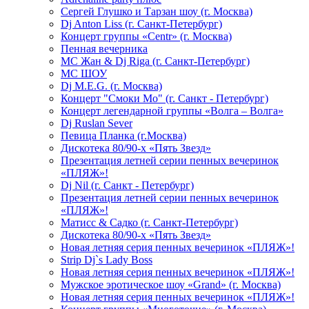
Сергей Глушко и Тарзан шоу (г. Москва)
Dj Anton Liss (г. Санкт-Петербург)
Концерт группы «Centr» (г. Москва)
Пенная вечерника
МС Жан & Dj Riga (г. Санкт-Петербург)
МС ШОУ
Dj M.E.G. (г. Москва)
Концерт "Смоки Мо" (г. Санкт - Петербург)
Концерт легендарной группы «Волга – Волга»
Dj Ruslan Sever
Певица Планка (г.Москва)
Дискотека 80/90-х «Пять Звезд»
Презентация летней серии пенных вечеринок
«ПЛЯЖ»!
Dj Nil (г. Санкт - Петербург)
Презентация летней серии пенных вечеринок
«ПЛЯЖ»!
Матисс & Садко (г. Санкт-Петербург)
Дискотека 80/90-х «Пять Звезд»
Новая летняя серия пенных вечеринок «ПЛЯЖ»!
Strip Dj`s Lady Boss
Новая летняя серия пенных вечеринок «ПЛЯЖ»!
Мужское эротическое шоу «Grand» (г. Москва)
Новая летняя серия пенных вечеринок «ПЛЯЖ»!