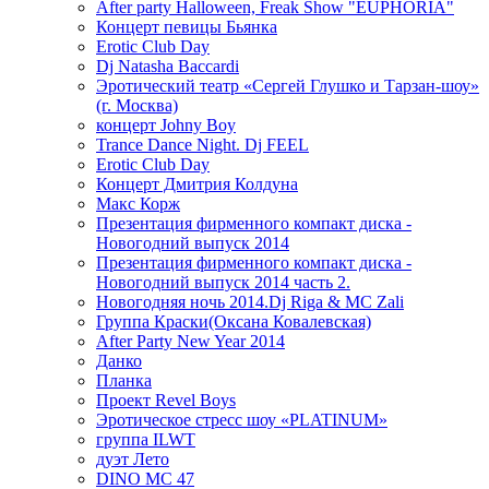
After party Halloween, Freak Show "EUPHORIA"
Концерт певицы Бьянка
Erotic Club Day
Dj Natasha Baccardi
Эротический театр «Сергей Глушко и Тарзан-шоу»
(г. Москва)
концерт Johny Boy
Trance Dance Night. Dj FEEL
Erotic Club Day
Концерт Дмитрия Колдуна
Макс Корж
Презентация фирменного компакт диска -
Новогодний выпуск 2014
Презентация фирменного компакт диска -
Новогодний выпуск 2014 часть 2.
Новогодняя ночь 2014.Dj Riga & MC Zali
Группа Краски(Оксана Ковалевская)
After Party New Year 2014
Данко
Планка
Проект Revel Boys
Эротическое стресс шоу «PLATINUM»
группа ILWT
дуэт Лето
DINO MC 47