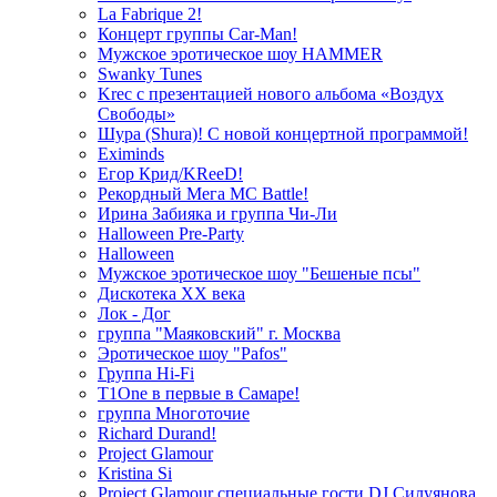
La Fabrique 2!
Концерт группы Car-Man!
Мужское эротическое шоу HAMMER
Swanky Tunes
Krec с презентацией нового альбома «Воздух
Свободы»
Шура (Shura)! С новой концертной программой!
Eximinds
Егор Крид/KReeD!
Рекордный Мега МС Battle!
Ирина Забияка и группа Чи-Ли
Halloween Pre-Party
Halloween
Мужское эротическое шоу "Бешеные псы"
Дискотека ХХ века
Лок - Дог
группа "Маяковский" г. Москва
Эротическое шоу "Pafos"
Группа Hi-Fi
T1One в первые в Самаре!
группа Многоточие
Richard Durand!
Project Glamour
Kristina Si
Project Glamour специальные гости DJ Силуянова