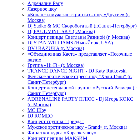
Адреналин Party
Лазерное шоу
«Конан» и мужское стриптиз - шоу «Другие» (г.
Москва)
Dj Sadko & МС Скоробогатый (г.Санкт-Петербург)
Dj PAUL VINITSKY (г.Москва)
Концерт певицы Светланы Разиной (г. Москва)
Dj STAN WILLIAMS (Нью-Йорк, USA)
DVJ BAZUKA (г. Москва)
«Объединенная Каста» представляет «Песочные
люди»
Группа «Hi-Fi» (г. Москва)
TRANCE DANCE NIGHT - DJ Katy Rutkovski
Женское эротическое стресс-шоу "Хали-Гали" (г.
Санкт-Петербург)
Концерт легендарной группы «Русский Размер» (г.
Санкт-Петербург)
ADRENALINE PARTY ПЛЮС - Dj Игорь КОКС
(г. Москва)
MC Шоу
DJ ROMEO
Концерт группы "Триада"
Мужское эротическое шоу «Grand» (г. Москва)
Финал конкурса «Караоке-шоу»
Концерт певицы МАКSИМ