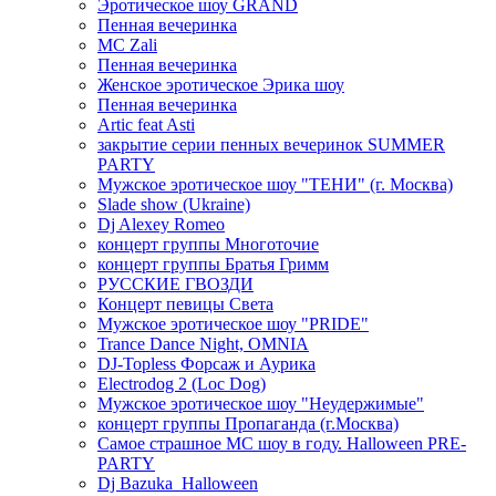
Эротическое шоу GRAND
Пенная вечеринка
MC Zali
Пенная вечеринка
Женское эротическое Эрика шоу
Пенная вечеринка
Artic feat Asti
закрытие серии пенных вечеринок SUMMER
PARTY
Мужское эротическое шоу "ТЕНИ" (г. Москва)
Slade show (Ukraine)
Dj Alexey Romeo
концерт группы Многоточие
концерт группы Братья Гримм
РУССКИЕ ГВОЗДИ
Концерт певицы Света
Мужское эротическое шоу "PRIDE"
Trance Dance Night, OMNIA
DJ-Topless Форсаж и Аурика
Electrodog 2 (Loc Dog)
Мужское эротическое шоу "Неудержимые"
концерт группы Пропаганда (г.Москва)
Самое страшное МС шоу в году. Halloween PRE-
PARTY
Dj Bazuka_Halloween