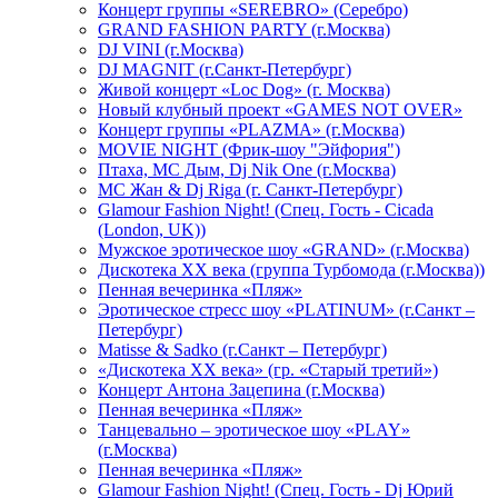
Концерт группы «SEREBRO» (Серебро)
GRAND FASHION PARTY (г.Москва)
DJ VINI (г.Москва)
DJ MAGNIT (г.Санкт-Петербург)
Живой концерт «Loc Dog» (г. Москва)
Новый клубный проект «GAMES NOT OVER»
Концерт группы «PLAZMA» (г.Москва)
MOVIE NIGHT (Фрик-шоу "Эйфория")
Птаха, МС Дым, Dj Nik One (г.Москва)
МС Жан & Dj Riga (г. Санкт-Петербург)
Glamour Fashion Night! (Спец. Гость - Cicada
(London, UK))
Мужское эротическое шоу «GRAND» (г.Москва)
Дискотека XX века (группа Турбомода (г.Москва))
Пенная вечеринка «Пляж»
Эротическое стресс шоу «PLATINUM» (г.Санкт –
Петербург)
Matisse & Sadko (г.Санкт – Петербург)
«Дискотека ХХ века» (гр. «Старый третий»)
Концерт Антона Зацепина (г.Москва)
Пенная вечеринка «Пляж»
Танцевально – эротическое шоу «PLAY»
(г.Москва)
Пенная вечеринка «Пляж»
Glamour Fashion Night! (Спец. Гость - Dj Юрий