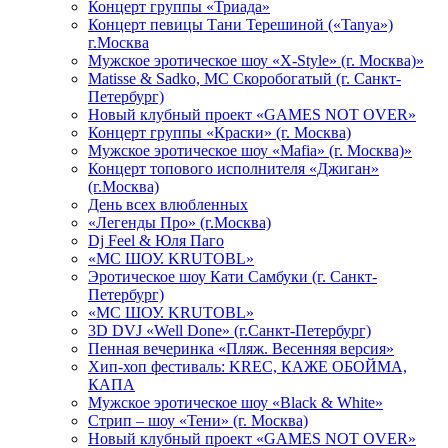
Концерт группы «Триада»
Концерт певицы Тани Терешиной («Tanya»)
г.Москва
Мужское эротическое шоу «X-Style» (г. Москва)»
Matissе & Sadko, MC Скоробогатый (г. Санкт-
Петербург)
Новый клубный проект «GAMES NOT OVER»
Концерт группы «Краски» (г. Москва)
Мужское эротическое шоу «Mafia» (г. Москва)»
Концерт топового исполнителя «Джиган»
(г.Москва)
День всех влюбленных
«Легенды Про» (г.Москва)
Dj Feel & Юля Паго
«МС ШОУ. KRUTOBL»
Эротическое шоу Кати Самбуки (г. Санкт-
Петербург)
«МС ШОУ. KRUTOBL»
3D DVJ «Well Done» (г.Санкт-Петербург)
Пенная вечеринка «Пляж. Весенняя версия»
Хип-хоп фестиваль: KREC, КАЖЕ ОБОЙМА,
КАПА
Мужское эротическое шоу «Black & White»
Стрип – шоу «Тени» (г. Москва)
Новый клубный проект «GAMES NOT OVER»