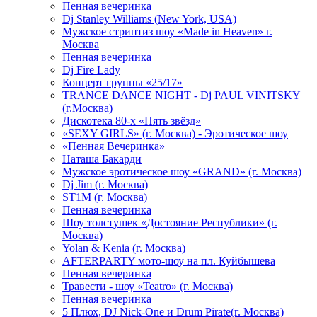
Пенная вечеринка
Dj Stanley Williams (New York, USA)
Мужское стриптиз шоу «Made in Heaven» г.
Москва
Пенная вечеринка
Dj Fire Lady
Концерт группы «25/17»
TRANCE DANCE NIGHT - Dj PAUL VINITSKY
(г.Москва)
Дискотека 80-х «Пять звёзд»
«SEXY GIRLS» (г. Москва) - Эротическое шоу
«Пенная Вечеринка»
Hаташа Бакарди
Мужское эротическое шоу «GRAND» (г. Москва)
Dj Jim (г. Москва)
ST1M (г. Москва)
Пенная вечеринка
Шоу толстушек «Достояние Республики» (г.
Москва)
Yolan & Kenia (г. Москва)
AFTERPARTY мото-шоу на пл. Куйбышева
Пенная вечеринка
Травести - шоу «Teatro» (г. Москва)
Пенная вечеринка
5 Плюх, DJ Nick-One и Drum Pirate(г. Москва)