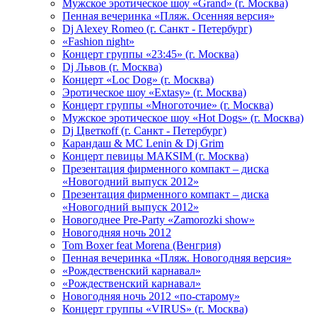
Мужское эротическое шоу «Grand» (г. Москва)
Пенная вечеринка «Пляж. Осенняя версия»
Dj Alexey Romeo (г. Санкт - Петербург)
«Fashion night»
Концерт группы «23:45» (г. Москва)
Dj Львов (г. Москва)
Концерт «Loc Dog» (г. Москва)
Эротическое шоу «Extasy» (г. Москва)
Концерт группы «Многоточие» (г. Москва)
Мужское эротическое шоу «Hot Dogs» (г. Москва)
Dj Цветкоff (г. Санкт - Петербург)
Карандаш & МС Lenin & Dj Grim
Концерт певицы МАКSIМ (г. Москва)
Презентация фирменного компакт – диска
«Новогодний выпуск 2012»
Презентация фирменного компакт – диска
«Новогодний выпуск 2012»
Новогоднее Pre-Party «Zamorozki show»
Новогодняя ночь 2012
Tom Boxer feat Morena (Венгрия)
Пенная вечеринка «Пляж. Новогодняя версия»
«Рождественский карнавал»
«Рождественский карнавал»
Новогодняя ночь 2012 «по-старому»
Концерт группы «VIRUS» (г. Москва)