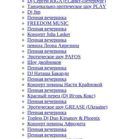
Dj Сергей RIGA (г.Санкт-Петербург)
Танцевально-эротическое шоу PLAY
Dj Jim
Пенная вечеринка
FREEDOM MUSIC
Пенная вечеринка
Концерт Julia Lasker
Пенная вечеринка
певица Леона Аврелина
Пенная вечеринка
Эротическое шоу PAFOS
Шоу двойников
Пенная вечеринка
DJ Наташа Бакарди
Пенная вечеринка
Концерт певицы Насти Крайновой
Пенная вечеринка
Красный перец (Dj Игорь Кокс)
Пенная вечеринка
Эротическое шоу GREASE (Ukraaine)
Пенная вечеринка
Topless Dj Duo Kirsanov & Phoenix
Концерт певицы Афродита
Пенная вечеринка
Пенная вечеринка