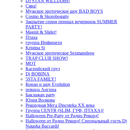
DJ STAN WILLIAMS!
Сява!
Мужское эротическое шоу BAD BOYS
Cosmo & Skorobogatiy
Закрытие серии пенных вечеринок SUMMER
PARTY!
Magnit & Slider!
Птаха
группа Инфинити
Kristina Si
Мужское эротическое Sexmanshow
TRAP CLUB SHOW!
МОТ
Каспийский груз
Dj BOBINA
5STA FAMILY!
Конан и шоу Evolution
певица Ангина
Баклажан party
Юлия Волкова
Рекордная Мега Discoteka XX века
Группа CENTR (SLIM, ГУФ, ПТАХА)!
Halloween Pre-Party от Радио Рекорд!
Halloween от Радио Рекорд! Специальный гость Dj
Natasha Baccardi!