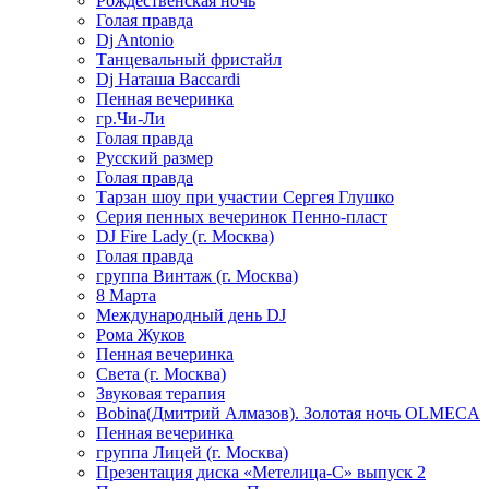
Рождественская ночь
Голая правда
Dj Antonio
Танцевальный фристайл
Dj Наташа Baccardi
Пенная вечеринка
гр.Чи-Ли
Голая правда
Русский размер
Голая правда
Тарзан шоу при участии Сергея Глушко
Серия пенных вечеринок Пенно-пласт
DJ Fire Lady (г. Москва)
Голая правда
группа Винтаж (г. Москва)
8 Марта
Международный день DJ
Рома Жуков
Пенная вечеринка
Света (г. Москва)
Звуковая терапия
Bobina(Дмитрий Алмазов). Золотая ночь OLMECA
Пенная вечеринка
группа Лицей (г. Москва)
Презентация диска «Метелица-С» выпуск 2