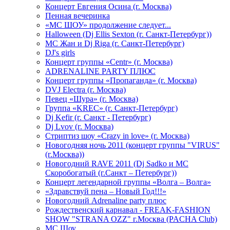
Концерт Евгения Осина (г. Москва)
Пенная вечеринка
«МС ШОУ» продолжение следует...
Halloween (Dj Ellis Sexton (г. Санкт-Петербург))
МС Жан и Dj Riga (г. Санкт-Петербург)
DJ's girls
Концерт группы «Centr» (г. Москва)
ADRENALINE PARTY ПЛЮС
Концерт группы «Пропаганда» (г. Москва)
DVJ Electra (г. Москва)
Певец «Шура» (г. Москва)
Группа «KREC» (г. Санкт-Петербург)
Dj Kefir (г. Санкт - Петербург)
Dj Lvov (г. Москва)
Стриптиз шоу «Crazy in love» (г. Москва)
Новогодняя ночь 2011 (концерт группы "VIRUS"
(г.Москва))
Новогодний RAVE 2011 (Dj Sadko и MC
Скоробогатый (г.Санкт – Петербург))
Концерт легендарной группы «Волга – Волга»
«Здравствуй пена – Новый Год!!!»
Новогодний Adrenaline party плюс
Рождественский карнавал - FREAK-FASHION
SHOW "STRANA OZZ" г.Москва (PACHA Club)
MC Шоу