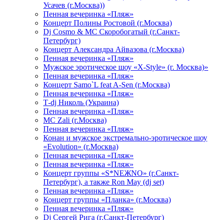
Усачев (г.Москва))
Пенная вечеринка «Пляж»
Концерт Полины Ростовой (г.Москва)
Dj Cosmo & МС Скоробогатый (г.Санкт-
Петербург)
Концерт Александра Айвазова (г.Москва)
Пенная вечеринка «Пляж»
Мужское эротическое шоу «X-Style» (г. Москва)»
Пенная вечеринка «Пляж»
Концерт Samo`L feat A-Sen (г.Москва)
Пенная вечеринка «Пляж»
Т-dj Николь (Украина)
Пенная вечеринка «Пляж»
МС Zali (г.Москва)
Пенная вечеринка «Пляж»
Конан и мужское экстремально-эротическое шоу
«Evolution» (г.Москва)
Пенная вечеринка «Пляж»
Пенная вечеринка «Пляж»
Концерт группы «S*NEЖNO» (г.Санкт-
Петербург), а также Ron May (dj set)
Пенная вечеринка «Пляж»
Концерт группы «Планка» (г.Москва)
Пенная вечеринка «Пляж»
Dj Сергей Рига (г.Санкт-Петербург)