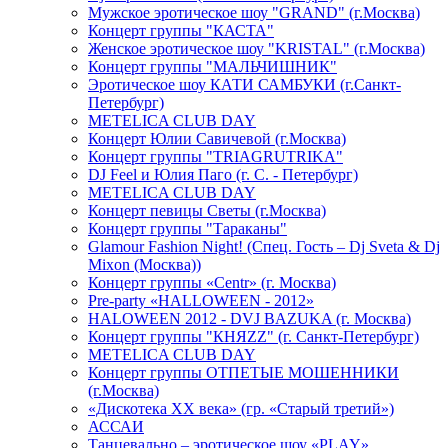
Мужское эротическое шоу "GRAND" (г.Москва)
Концерт группы "КАСТА"
Женское эротическое шоу "KRISTAL" (г.Москва)
Концерт группы "МАЛЬЧИШНИК"
Эротическое шоу КАТИ САМБУКИ (г.Санкт-
Петербург)
METELICA CLUB DAY
Концерт Юлии Савичевой (г.Москва)
Концерт группы "TRIAGRUTRIKA"
DJ Feel и Юлия Паго (г. С. - Петербург)
METELICA CLUB DAY
Концерт певицы Светы (г.Москва)
Концерт группы "Тараканы"
Glamour Fashion Night! (Спец. Гость – Dj Sveta & Dj
Mixon (Москва))
Концерт группы «Centr» (г. Москва)
Pre-party «HALLOWEEN - 2012»
HALOWEEN 2012 - DVJ BAZUKA (г. Москва)
Концерт группы "КНЯZZ" (г. Санкт-Петербург)
METELICA CLUB DAY
Концерт группы ОТПЕТЫЕ МОШЕННИКИ
(г.Москва)
«Дискотека ХХ века» (гр. «Старый третий»)
АССАИ
Танцевально – эротическое шоу «PLAY»