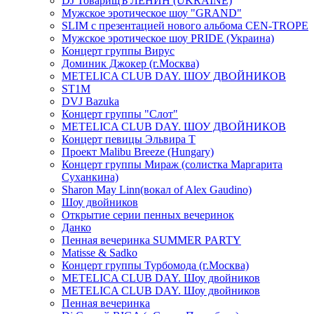
DJ ТоварищЪ ЛЕНИН (UKRAINE)
Мужское эротическое шоу "GRAND"
SLIM с презентацией нового альбома CEN-TROPE
Мужское эротическое шоу PRIDE (Украина)
Концерт группы Вирус
Доминик Джокер (г.Москва)
METELICA CLUB DAY. ШОУ ДВОЙНИКОВ
ST1M
DVJ Bazuka
Концерт группы "Слот"
METELICA CLUB DAY. ШОУ ДВОЙНИКОВ
Концерт певицы Эльвира Т
Проект Malibu Breeze (Hungary)
Концерт группы Мираж (солистка Маргарита
Суханкина)
Sharon May Linn(вокал of Alex Gaudino)
Шоу двойников
Открытие серии пенных вечеринок
Данко
Пенная вечеринка SUMMER PARTY
Matisse & Sadko
Концерт группы Турбомода (г.Москва)
METELICA CLUB DAY. Шоу двойников
METELICA CLUB DAY. Шоу двойников
Пенная вечеринка