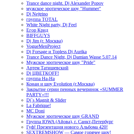
Trance dance night. Dj Alexander Popov
мужское эротическое шоу "Hummer"
Dj Nejtrino
группа TOTAL
White Night party, Dj Feel
Егор Крид
BIFFGUYS
Dj Jim (г. Москва)
VogueMenProject
Dj Forsage и Topless Dj Aurika
Trance Dance Night, Dj Damian Wasse 5.07.14
Мужское эротическое шоу "Pride"
Артем Татищевский
Dj ЦВЕТКOFF!
группа На-На
Конан и шоу Evolution (г.Москва)
Закрытие серии пенных вечеринок «SUMMER
PARTY»!!!
Dj`s Magnit & Slider
La Fabrique!
MC Doni
Мужское эротическое шоу GRAND
Группа IOWA (Айова), г. Санкт-Петербург
Гуф! Презентация нового Альбома 420!
SEXTREMSHOW — Самое горячее шоу!