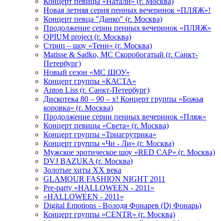
Концерт певицы «Натали» (г. Москва)
Новая летняя серия пенных вечеринок «ПЛЯЖ»!
Концерт певца "Данко" (г. Москва)
Продолжение серии пенных вечеринок «ПЛЯЖ»
OPIUM project (г. Москва)
Стрип – шоу «Тени» (г. Москва)
Matissе & Sadko, MC Скоробогатый (г. Санкт-
Петербург)
Новый сезон «МС ШОУ»
Концерт группы «КАСТА»
Anton Liss (г. Санкт-Петербург)
Дискотека 80 – 90 – х! Концерт группы «Божья
коровка» (г. Москва)
Продолжение серии пенных вечеринок «Пляж»
Концерт певицы «Света» (г. Москва)
Концерт группы «Триагрутрика»
Концерт группы «Чи - Ли» (г. Москва)
Мужское эротическое шоу «RED CAP» (г. Москва)
DVJ BAZUKA (г. Москва)
Золотые хиты XX века
GLAMOUR FASHION NIGHT 2011
Pre-party «HALLOWEEN - 2011»
«HALLOWEEN - 2011»
Digital Emotions - Володя Фонарев (Dj Фонарь)
Концерт группы «CENTR» (г. Москва)