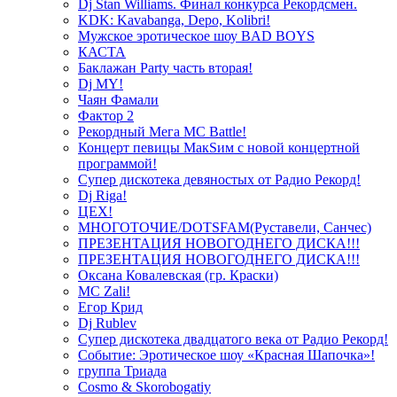
Dj Stan Williams. Финал конкурса Рекордсмен.
KDK: Kavabanga, Depo, Kolibri!
Мужское эротическое шоу BAD BOYS
КАСТА
Баклажан Party часть вторая!
Dj MY!
Чаян Фамали
Фактор 2
Рекордный Мега МС Battle!
Концерт певицы МакSим с новой концертной
программой!
Супер дискотека девяностых от Радио Рекорд!
Dj Riga!
ЦЕХ!
МНОГОТОЧИЕ/DOTSFAM(Руставели, Санчес)
ПРЕЗЕНТАЦИЯ НОВОГОДНЕГО ДИСКА!!!
ПРЕЗЕНТАЦИЯ НОВОГОДНЕГО ДИСКА!!!
Оксана Ковалевская (гр. Краски)
MC Zali!
Егор Крид
Dj Rublev
Супер дискотека двадцатого века от Радио Рекорд!
Событие: Эротическое шоу «Красная Шапочка»!
группа Триада
Cosmo & Skorobogatiy