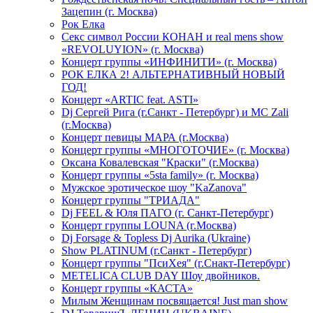
Зацепин (г. Москва)
Рок Елка
Секс символ России КОНАН и real mens show
«REVOLUYION» (г. Москва)
Концерт группы «ИНФИНИТИ» (г. Москва)
РОК ЕЛКА 2! АЛЬТЕРНАТИВНЫЙ НОВЫЙ
ГОД!
Концерт «ARTIC feat. ASTI»
Dj Сергей Рига (г.Санкт - Петербург) и MC Zali
(г.Москва)
Концерт певицы МАРА (г.Москва)
Концерт группы «МНОГОТОЧИЕ» (г. Москва)
Оксана Ковалевская "Краски" (г.Москва)
Концерт группы «5sta family» (г. Москва)
Мужское эротическое шоу "KaZanova"
Концерт группы "ТРИАДА"
Dj FEEL & Юля ПАГО (г. Санкт-Петербург)
Концерт группы LOUNA (г.Москва)
Dj Forsage & Topless Dj Aurika (Ukraine)
Show PLATINUM (г.Санкт - Петербург)
Концерт группы "ПсиХея" (г.Снакт-Петербург)
METELICA CLUB DAY Шоу двойников.
Концерт группы «КАСТА»
Милым Женщинам посвящается! Just man show