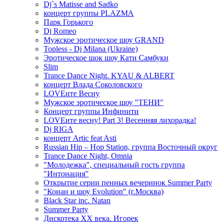
Dj`s Matisse and Sadko
концерт группы PLAZMA
Парк Горького
Dj Romeo
Мужское эротическое шоу GRAND
Topless - Dj Milana (Ukraine)
Эротическое шок шоу Кати Самбуки
Slim
Trance Dance Night. KYAU & ALBERT
концерт Влада Соколовского
LOVEите Весну
Мужское эротическое шоу "ТЕНИ"
Концерт группы Инфинити
LOVEите весну! Part 3! Весенняя лихорадка!
Dj RIGA
концерт Artic feat Asti
Russian Hip – Hop Station, группа Восточный округ
Trance Dance Night, Omnia
"Молодежка", специальный гость группа
"Интонация"
Открытие серии пенных вечеринок Summer Party
"Конан и шоу Evolution" (г.Москва)
Black Star inc. Natan
Summer Party
Дискотека ХХ века. Игорек