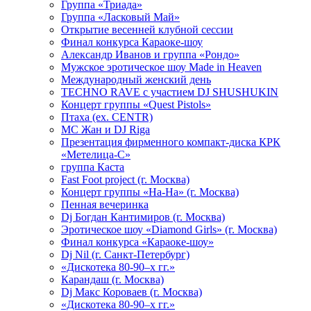
Группа «Триада»
Группа «Ласковый Май»
Открытие весенней клубной сессии
Финал конкурса Караоке-шоу
Александр Иванов и группа «Рондо»
Мужское эротическое шоу Made in Heaven
Международный женский день
TECHNO RAVE с участием DJ SHUSHUKIN
Концерт группы «Quest Pistols»
Птаха (ex. CENTR)
МС Жан и DJ Riga
Презентация фирменного компакт-диска КРК
«Метелица-С»
группа Каста
Fast Foot project (г. Москва)
Концерт группы «На-На» (г. Москва)
Пенная вечеринка
Dj Богдан Кантимиров (г. Москва)
Эротическое шоу «Diamond Girls» (г. Москва)
Финал конкурса «Караоке-шоу»
Dj Nil (г. Санкт-Петербург)
«Дискотека 80-90–х гг.»
Карандаш (г. Москва)
Dj Макс Короваев (г. Москва)
«Дискотека 80-90–х гг.»