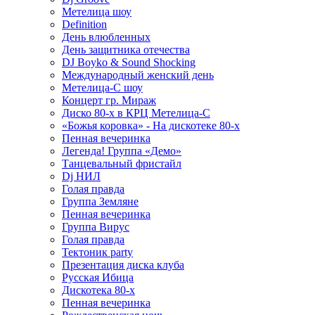
Метелица шоу
Definition
День влюбленных
День защитника отечества
DJ Boyko & Sound Shocking
Международный женский день
Метелица-С шоу
Концерт гр. Мираж
Диско 80-х в КРЦ Метелица-С
«Божья коровка» - На дискотеке 80-х
Пенная вечеринка
Легенда! Группа «Демо»
Танцевальный фристайл
Dj НИЛ
Голая правда
Группа Земляне
Пенная вечеринка
Группа Вирус
Голая правда
Тектоник party
Презентация диска клуба
Русская Ибица
Дискотека 80-х
Пенная вечеринка