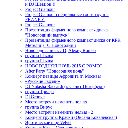
и DJ Шевцов!!!
Project Glamour
Project Glamour специальные гости группа
FRANKY
Project Glamour
Презентация фирменного компакт - диска
"Новогодний выпуск"
Презентация фирменного компакт диска от КРК
Метелица- С Новогодний
Новогодняя нось с Dj Alexey Romeo
группа Plazma
группа Plazma
НОВОГОДНЯЯ НОЧЬ 2015 C РОМЕО
After Party "Новогодняя ночь"
Концерт певицы Афродита (г. Москва)
«Русские Гвозди»
DJ Natasha Baccardi (г. Санкт-Петербург)
группа Триада
Dj Groove
Место встречи изменить нельзя
группа Вирус
Место встречи изменить нельзя - 2
Концерт группы Краски (Оксана Ковалевская)
Эротическое шоу Velvet
Концерт Влада Соколовского