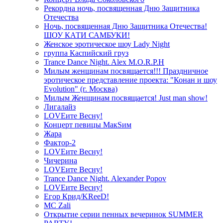
Рекордна ночь, посвященная Дню Защитника
Отечества
Ночь, посвященная Дню Защитника Отечества!
ШОУ КАТИ САМБУКИ!
Женское эротическое шоу Lady Night
группа Каспийский груз
Trance Dance Night. Alex M.O.R.P.H
Милым женщинам посвящается!!! Праздничное
эротическое представление проекта: "Конан и шоу
Evolution" (г. Москва)
Милым Женщинам посвящается! Just man show!
Лигалайз
LOVEите Весну!
Концерт певицы МакSим
Жара
Фактор-2
LOVEите Весну!
Чичерина
LOVEите Весну!
Trance Dance Night. Alexander Popov
LOVEите Весну!
Егор Крид/KReeD!
MC Zali
Открытие серии пенных вечеринок SUMMER