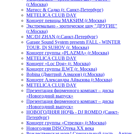
(г.Москва)
Матисс & Садко (г. Санкт-Петербург)
METELICA CLUB DAY
Концерт певицы МАКSИМ (г.Москва)
Экстремально - эротическое шоу "ДРУГИЕ"
(г.Москва)
МС/DJ ZHAN (г.Санкт-Петербург)
Garage Sound System presents FALL - WINTER
TOUR, Dj SUHOV (г. Москва)
Концерт группы «PLAZMA» (г.Москва)
METELICA CLUB DAY
Концерт «Loc Dog» (г. Москва)
Концерт группы ILWT (г. Москва)
Bobina (Дмитрий Алмазов) (г.Москва)
Концерт Александра Айвазова (г.Москва)
METELICA CLUB DAY
Презентация фирменного компакт – диска
«Новогодний выпуск»
Презентация фирменного компакт – диска
«Новогодний выпуск»
НОВОГОДНЯЯ НОЧЬ - DJ ROMEO (Санкт-
Петербург)
Концерт группы «Стрелки» (г.Москва)
Новогодняя DISCOтека ХХ века
Рождественская ночь! Специальный гость – Антон