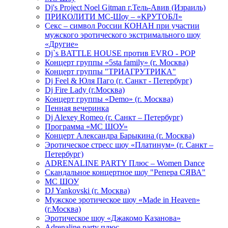
Dj's Project Noel Gitman г.Тель-Авив (Израиль)
ПРИКОЛИТИ МС-Шоу – «КРУТОБЛ»
Секс – символ России КОНАН при участии
мужского эротического экстримального шоу
«Другие»
Dj`s BATTLE HOUSE против EVRO - POP
Концерт группы «5sta family» (г. Москва)
Концерт группы "ТРИАГРУТРИКА"
Dj Feel & Юля Паго (г. Санкт - Петербург)
Dj Fire Lady (г.Москва)
Концерт группы «Demo» (г. Москва)
Пенная вечеринка
Dj Alexey Romeo (г. Санкт – Петербург)
Программа «МС ШОУ»
Концерт Александра Барыкина (г. Москва)
Эротическое стресс шоу «Платинум» (г. Санкт –
Петербург)
ADRENALINE PARTY Плюс – Women Dance
Скандальное концертное шоу "Репера СЯВА"
МС ШОУ
DJ Yankovski (г. Москва)
Мужское эротическое шоу «Made in Heaven»
(г.Москва)
Эротическое шоу «Джакомо Казанова»
Adrenaline party плюс