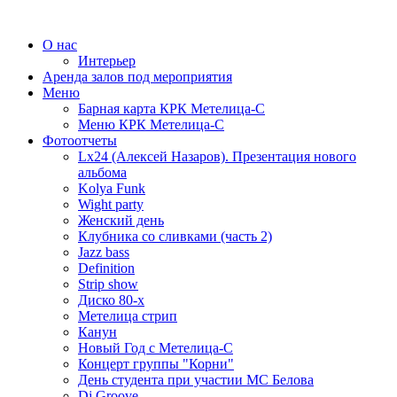
О нас
Интерьер
Аренда залов под мероприятия
Меню
Барная карта КРК Метелица-С
Меню КРК Метелица-С
Фотоотчеты
Lx24 (Алексей Назаров). Презентация нового
альбома
Kolya Funk
Wight party
Женский день
Клубника со сливками (часть 2)
Jazz bass
Definition
Strip show
Диско 80-х
Метелица стрип
Канун
Новый Год с Метелица-С
Концерт группы "Корни"
День студента при участии МС Белова
Dj Groove