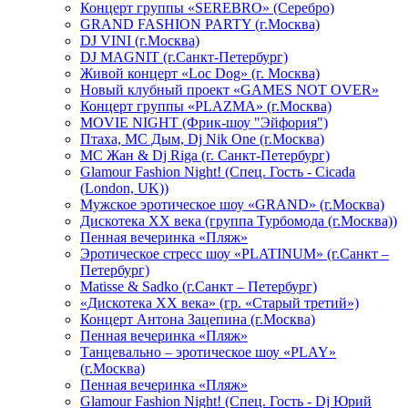
Концерт группы «SEREBRO» (Серебро)
GRAND FASHION PARTY (г.Москва)
DJ VINI (г.Москва)
DJ MAGNIT (г.Санкт-Петербург)
Живой концерт «Loc Dog» (г. Москва)
Новый клубный проект «GAMES NOT OVER»
Концерт группы «PLAZMA» (г.Москва)
MOVIE NIGHT (Фрик-шоу "Эйфория")
Птаха, МС Дым, Dj Nik One (г.Москва)
МС Жан & Dj Riga (г. Санкт-Петербург)
Glamour Fashion Night! (Спец. Гость - Cicada
(London, UK))
Мужское эротическое шоу «GRAND» (г.Москва)
Дискотека XX века (группа Турбомода (г.Москва))
Пенная вечеринка «Пляж»
Эротическое стресс шоу «PLATINUM» (г.Санкт –
Петербург)
Matisse & Sadko (г.Санкт – Петербург)
«Дискотека ХХ века» (гр. «Старый третий»)
Концерт Антона Зацепина (г.Москва)
Пенная вечеринка «Пляж»
Танцевально – эротическое шоу «PLAY»
(г.Москва)
Пенная вечеринка «Пляж»
Glamour Fashion Night! (Спец. Гость - Dj Юрий