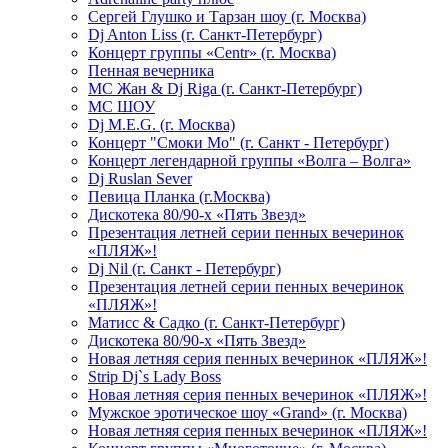
Сергей Глушко и Тарзан шоу (г. Москва)
Dj Anton Liss (г. Санкт-Петербург)
Концерт группы «Centr» (г. Москва)
Пенная вечерника
МС Жан & Dj Riga (г. Санкт-Петербург)
МС ШОУ
Dj M.E.G. (г. Москва)
Концерт "Смоки Мо" (г. Санкт - Петербург)
Концерт легендарной группы «Волга – Волга»
Dj Ruslan Sever
Певица Планка (г.Москва)
Дискотека 80/90-х «Пять Звезд»
Презентация летней серии пенных вечеринок
«ПЛЯЖ»!
Dj Nil (г. Санкт - Петербург)
Презентация летней серии пенных вечеринок
«ПЛЯЖ»!
Матисс & Садко (г. Санкт-Петербург)
Дискотека 80/90-х «Пять Звезд»
Новая летняя серия пенных вечеринок «ПЛЯЖ»!
Strip Dj`s Lady Boss
Новая летняя серия пенных вечеринок «ПЛЯЖ»!
Мужское эротическое шоу «Grand» (г. Москва)
Новая летняя серия пенных вечеринок «ПЛЯЖ»!