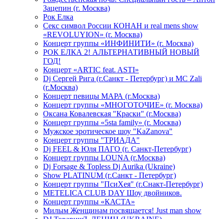
Зацепин (г. Москва)
Рок Елка
Секс символ России КОНАН и real mens show
«REVOLUYION» (г. Москва)
Концерт группы «ИНФИНИТИ» (г. Москва)
РОК ЕЛКА 2! АЛЬТЕРНАТИВНЫЙ НОВЫЙ
ГОД!
Концерт «ARTIC feat. ASTI»
Dj Сергей Рига (г.Санкт - Петербург) и MC Zali
(г.Москва)
Концерт певицы МАРА (г.Москва)
Концерт группы «МНОГОТОЧИЕ» (г. Москва)
Оксана Ковалевская "Краски" (г.Москва)
Концерт группы «5sta family» (г. Москва)
Мужское эротическое шоу "KaZanova"
Концерт группы "ТРИАДА"
Dj FEEL & Юля ПАГО (г. Санкт-Петербург)
Концерт группы LOUNA (г.Москва)
Dj Forsage & Topless Dj Aurika (Ukraine)
Show PLATINUM (г.Санкт - Петербург)
Концерт группы "ПсиХея" (г.Снакт-Петербург)
METELICA CLUB DAY Шоу двойников.
Концерт группы «КАСТА»
Милым Женщинам посвящается! Just man show