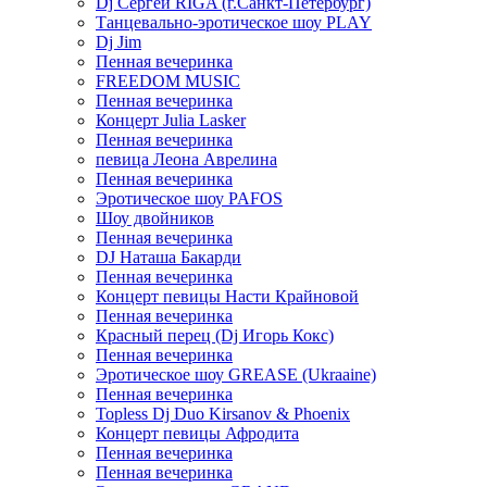
Dj Сергей RIGA (г.Санкт-Петербург)
Танцевально-эротическое шоу PLAY
Dj Jim
Пенная вечеринка
FREEDOM MUSIC
Пенная вечеринка
Концерт Julia Lasker
Пенная вечеринка
певица Леона Аврелина
Пенная вечеринка
Эротическое шоу PAFOS
Шоу двойников
Пенная вечеринка
DJ Наташа Бакарди
Пенная вечеринка
Концерт певицы Насти Крайновой
Пенная вечеринка
Красный перец (Dj Игорь Кокс)
Пенная вечеринка
Эротическое шоу GREASE (Ukraaine)
Пенная вечеринка
Topless Dj Duo Kirsanov & Phoenix
Концерт певицы Афродита
Пенная вечеринка
Пенная вечеринка