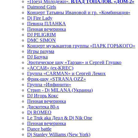
«Поезд Молодежи».
ВЛАД ТОПАЛОВ. «ДОМ-2»
Daimond Girls
Концерт Татьяны Ивановой и гр. «Комбинация»
Dj Fire Lady
Певица ПЛАНКА
Пенная вечеринка
DJ PILIGRIM
DMC SIMON
Концерт музыкантов группы «ПАРК ГОРЬКОГО»
Игры разума
DJ Базука
Эротическое шоу «Тарзан» и Сергей Глушко
«АССАИ» (ex-KREC)
Группа «CARMAN» и Сергей Лемох
Фрик-шоу «STRANA OZZ»
Группа «Инфинити»
Стрип - Dj MILANA (Украина)
DJ Игорь Кокс
Пенная вечеринка
Дискотека 80-х
Dj ROMEO
Le Truk aka Децл & Dj Nik One
Пенная вечеринка
Dance battle
Dj Stanley Williams (New York)