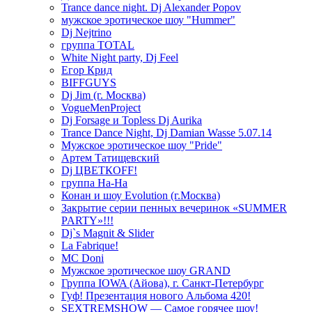
Trance dance night. Dj Alexander Popov
мужское эротическое шоу "Hummer"
Dj Nejtrino
группа TOTAL
White Night party, Dj Feel
Егор Крид
BIFFGUYS
Dj Jim (г. Москва)
VogueMenProject
Dj Forsage и Topless Dj Aurika
Trance Dance Night, Dj Damian Wasse 5.07.14
Мужское эротическое шоу "Pride"
Артем Татищевский
Dj ЦВЕТКOFF!
группа На-На
Конан и шоу Evolution (г.Москва)
Закрытие серии пенных вечеринок «SUMMER
PARTY»!!!
Dj`s Magnit & Slider
La Fabrique!
MC Doni
Мужское эротическое шоу GRAND
Группа IOWA (Айова), г. Санкт-Петербург
Гуф! Презентация нового Альбома 420!
SEXTREMSHOW — Самое горячее шоу!