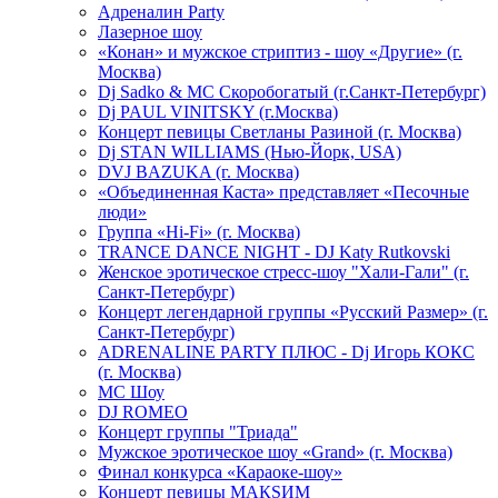
Адреналин Party
Лазерное шоу
«Конан» и мужское стриптиз - шоу «Другие» (г.
Москва)
Dj Sadko & МС Скоробогатый (г.Санкт-Петербург)
Dj PAUL VINITSKY (г.Москва)
Концерт певицы Светланы Разиной (г. Москва)
Dj STAN WILLIAMS (Нью-Йорк, USA)
DVJ BAZUKA (г. Москва)
«Объединенная Каста» представляет «Песочные
люди»
Группа «Hi-Fi» (г. Москва)
TRANCE DANCE NIGHT - DJ Katy Rutkovski
Женское эротическое стресс-шоу "Хали-Гали" (г.
Санкт-Петербург)
Концерт легендарной группы «Русский Размер» (г.
Санкт-Петербург)
ADRENALINE PARTY ПЛЮС - Dj Игорь КОКС
(г. Москва)
MC Шоу
DJ ROMEO
Концерт группы "Триада"
Мужское эротическое шоу «Grand» (г. Москва)
Финал конкурса «Караоке-шоу»
Концерт певицы МАКSИМ