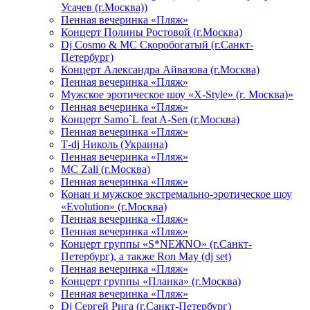
Усачев (г.Москва))
Пенная вечеринка «Пляж»
Концерт Полины Ростовой (г.Москва)
Dj Cosmo & МС Скоробогатый (г.Санкт-
Петербург)
Концерт Александра Айвазова (г.Москва)
Пенная вечеринка «Пляж»
Мужское эротическое шоу «X-Style» (г. Москва)»
Пенная вечеринка «Пляж»
Концерт Samo`L feat A-Sen (г.Москва)
Пенная вечеринка «Пляж»
Т-dj Николь (Украина)
Пенная вечеринка «Пляж»
МС Zali (г.Москва)
Пенная вечеринка «Пляж»
Конан и мужское экстремально-эротическое шоу
«Evolution» (г.Москва)
Пенная вечеринка «Пляж»
Пенная вечеринка «Пляж»
Концерт группы «S*NEЖNO» (г.Санкт-
Петербург), а также Ron May (dj set)
Пенная вечеринка «Пляж»
Концерт группы «Планка» (г.Москва)
Пенная вечеринка «Пляж»
Dj Сергей Рига (г.Санкт-Петербург)