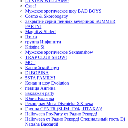
DJ STAN WILLIAMS!
Сява!
Мужское эротическое шоу BAD BOYS
Cosmo & Skorobogatiy
Закрытие серии пенных вечеринок SUMMER
PARTY!
Magnit & Slider!
Птаха
группа Инфинити
Kristina Si
Мужское эротическое Sexmanshow
TRAP CLUB SHOW!
МОТ
Каспийский груз
Dj BOBINA
5STA FAMILY!
Конан и шоу Evolution
певица Ангина
Баклажан party
Юлия Волкова
Рекордная Мега Discoteka XX века
Группа CENTR (SLIM, ГУФ, ПТАХА)!
Halloween Pre-Party от Радио Рекорд!
Halloween от Радио Рекорд! Специальный гость Dj
Natasha Baccardi!