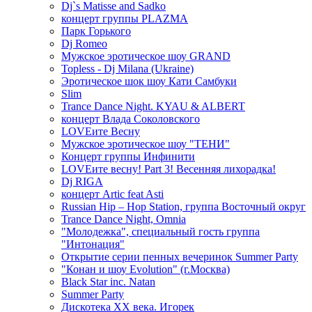
Dj`s Matisse and Sadko
концерт группы PLAZMA
Парк Горького
Dj Romeo
Мужское эротическое шоу GRAND
Topless - Dj Milana (Ukraine)
Эротическое шок шоу Кати Самбуки
Slim
Trance Dance Night. KYAU & ALBERT
концерт Влада Соколовского
LOVEите Весну
Мужское эротическое шоу "ТЕНИ"
Концерт группы Инфинити
LOVEите весну! Part 3! Весенняя лихорадка!
Dj RIGA
концерт Artic feat Asti
Russian Hip – Hop Station, группа Восточный округ
Trance Dance Night, Omnia
"Молодежка", специальный гость группа
"Интонация"
Открытие серии пенных вечеринок Summer Party
"Конан и шоу Evolution" (г.Москва)
Black Star inc. Natan
Summer Party
Дискотека ХХ века. Игорек