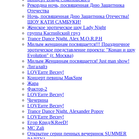
Рекордна ночь, посвященная Дню Защитника
Отечества
Ночь, посвященная Дню Защитника Отечества!
ШОУ КАТИ САМБУКИ!
Женское эротическое шоу Lady Night
группа Каспийский груз
Trance Dance Night. Alex M.O.R.P.H
Милым женщинам посвящается!!! Праздничное
эротическое представление проекта: "Конан и шоу
Evolution" (г. Москва)
Милым Женщинам посвящается! Just man show!
Лигалайз
LOVEите Весну!
Концерт певицы МакSим
Жара
Фактор-2
LOVEите Весну!
Чичерина
LOVEите Весну!
Trance Dance Night. Alexander Popov
LOVEите Весну!
Егор Крид/KReeD!
MC Zali
Открытие серии пенных вечеринок SUMMER