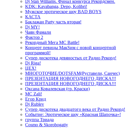
Dj Stan Williams. Финал конкурса Рекордсмен.
KDK: Kavabanga, Depo, Kolibri!
Мужское эротическое шоу BAD BOYS
КАСТА
Баклажан Party часть вторая!
Dj MY!
Чаян Фамали
Фактор 2
Рекордный Мега МС Battle!
Концерт певицы МакSим с новой концертной
программой!
Супер дискотека девяностых от Радио Рекорд!
Dj Riga!
ЦЕХ!
МНОГОТОЧИЕ/DOTSFAM(Руставели, Санчес)
ПРЕЗЕНТАЦИЯ НОВОГОДНЕГО ДИСКА!!!
ПРЕЗЕНТАЦИЯ НОВОГОДНЕГО ДИСКА!!!
Оксана Ковалевская (гр. Краски)
MC Zali!
Егор Крид
Dj Rublev
Супер дискотека двадцатого века от Радио Рекорд!
Событие: Эротическое шоу «Красная Шапочка»!
группа Триада
Cosmo & Skorobogatiy