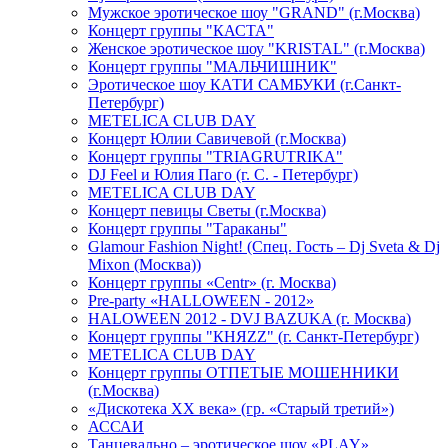
Мужское эротическое шоу "GRAND" (г.Москва)
Концерт группы "КАСТА"
Женское эротическое шоу "KRISTAL" (г.Москва)
Концерт группы "МАЛЬЧИШНИК"
Эротическое шоу КАТИ САМБУКИ (г.Санкт-
Петербург)
METELICA CLUB DAY
Концерт Юлии Савичевой (г.Москва)
Концерт группы "TRIAGRUTRIKA"
DJ Feel и Юлия Паго (г. С. - Петербург)
METELICA CLUB DAY
Концерт певицы Светы (г.Москва)
Концерт группы "Тараканы"
Glamour Fashion Night! (Спец. Гость – Dj Sveta & Dj
Mixon (Москва))
Концерт группы «Centr» (г. Москва)
Pre-party «HALLOWEEN - 2012»
HALOWEEN 2012 - DVJ BAZUKA (г. Москва)
Концерт группы "КНЯZZ" (г. Санкт-Петербург)
METELICA CLUB DAY
Концерт группы ОТПЕТЫЕ МОШЕННИКИ
(г.Москва)
«Дискотека ХХ века» (гр. «Старый третий»)
АССАИ
Танцевально – эротическое шоу «PLAY»