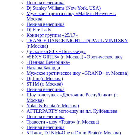
Пенная вечеринка
Dj Stanley Williams (New York, USA)
Мужское стриптиз шоу «Made in Heaven» г.
Москва
Пенная вечеринка
Dj Fire Lady
Концерт группы «25/17»
TRANCE DANCE NIGHT - Dj PAUL VINITSKY
(г.Москва)
Дискотека 80-х «Пять звёзд»
«SEXY GIRLS» (г. Москва) - Эротическое шоу
«Пенная Вечеринка»
Hаташа Бакарди
Мужское эротическое шоу «GRAND» (г. Москва)
Dj Jim (г. Москва)
ST1M (г. Москва)
Пенная вечеринка
Шоу толстушек «Достояние Республики» (г.
Москва)
Yolan & Kenia (г. Москва)
AFTERPARTY мото-шоу на пл. Куйбышева
Пенная вечеринка
Травести - шоу «Teatro» (г. Москва)
Пенная вечеринка
5 Плюх, DJ Nick-One и Drum Pirate(г. Москва)