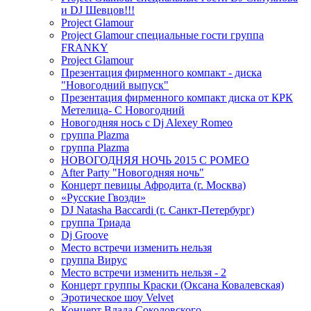
и DJ Шевцов!!!
Project Glamour
Project Glamour специальные гости группа
FRANKY
Project Glamour
Презентация фирменного компакт - диска
"Новогодний выпуск"
Презентация фирменного компакт диска от КРК
Метелица- С Новогодний
Новогодняя нось с Dj Alexey Romeo
группа Plazma
группа Plazma
НОВОГОДНЯЯ НОЧЬ 2015 C РОМЕО
After Party "Новогодняя ночь"
Концерт певицы Афродита (г. Москва)
«Русские Гвозди»
DJ Natasha Baccardi (г. Санкт-Петербург)
группа Триада
Dj Groove
Место встречи изменить нельзя
группа Вирус
Место встречи изменить нельзя - 2
Концерт группы Краски (Оксана Ковалевская)
Эротическое шоу Velvet
Концерт Влада Соколовского