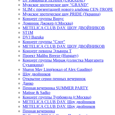
DJ ТоварищЪ ЛЕНИН (UKRAINE)
Мужское эротическое шоу "GRAND"
SLIM с презентацией нового альбома CEN-TROPE
Мужское эротическое шоу PRIDE (Украина)
Концерт группы Вирус
Доминик Джокер (г.Москва)
METELICA CLUB DAY. ШОУ ДВОЙНИКОВ
ST1M
DVJ Bazuka
Концерт группы "Слот"
METELICA CLUB DAY. ШОУ ДВОЙНИКОВ
Концерт певицы Эльвира Т
Проект Malibu Breeze (Hungary)
Концерт группы Мираж (солистка Маргарита
Суханкина)
Sharon May Linn(вокал of Alex Gaudino)
Шоу двойников
Открытие серии пенных вечеринок
Данко
Пенная вечеринка SUMMER PARTY
Matisse & Sadko
Концерт группы Турбомода (г.Москва)
METELICA CLUB DAY. Шоу двойников
METELICA CLUB DAY. Шоу двойников
Пенная вечеринка