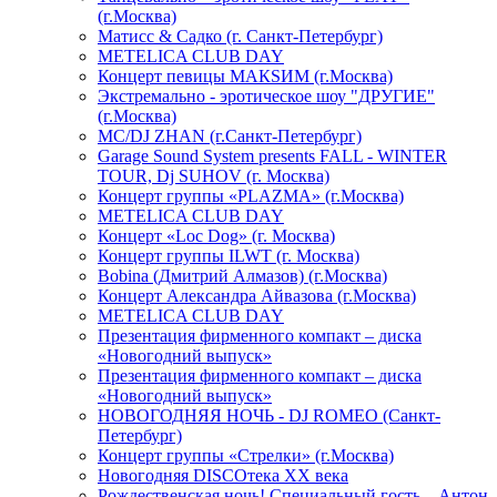
(г.Москва)
Матисс & Садко (г. Санкт-Петербург)
METELICA CLUB DAY
Концерт певицы МАКSИМ (г.Москва)
Экстремально - эротическое шоу "ДРУГИЕ"
(г.Москва)
МС/DJ ZHAN (г.Санкт-Петербург)
Garage Sound System presents FALL - WINTER
TOUR, Dj SUHOV (г. Москва)
Концерт группы «PLAZMA» (г.Москва)
METELICA CLUB DAY
Концерт «Loc Dog» (г. Москва)
Концерт группы ILWT (г. Москва)
Bobina (Дмитрий Алмазов) (г.Москва)
Концерт Александра Айвазова (г.Москва)
METELICA CLUB DAY
Презентация фирменного компакт – диска
«Новогодний выпуск»
Презентация фирменного компакт – диска
«Новогодний выпуск»
НОВОГОДНЯЯ НОЧЬ - DJ ROMEO (Санкт-
Петербург)
Концерт группы «Стрелки» (г.Москва)
Новогодняя DISCOтека ХХ века
Рождественская ночь! Специальный гость – Антон