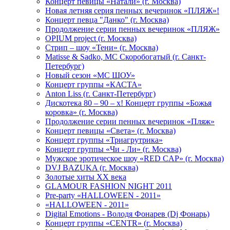
Концерт певицы «Натали» (г. Москва)
Новая летняя серия пенных вечеринок «ПЛЯЖ»!
Концерт певца "Данко" (г. Москва)
Продолжение серии пенных вечеринок «ПЛЯЖ»
OPIUM project (г. Москва)
Стрип – шоу «Тени» (г. Москва)
Matissе & Sadko, MC Скоробогатый (г. Санкт-
Петербург)
Новый сезон «МС ШОУ»
Концерт группы «КАСТА»
Anton Liss (г. Санкт-Петербург)
Дискотека 80 – 90 – х! Концерт группы «Божья
коровка» (г. Москва)
Продолжение серии пенных вечеринок «Пляж»
Концерт певицы «Света» (г. Москва)
Концерт группы «Триагрутрика»
Концерт группы «Чи - Ли» (г. Москва)
Мужское эротическое шоу «RED CAP» (г. Москва)
DVJ BAZUKA (г. Москва)
Золотые хиты XX века
GLAMOUR FASHION NIGHT 2011
Pre-party «HALLOWEEN - 2011»
«HALLOWEEN - 2011»
Digital Emotions - Володя Фонарев (Dj Фонарь)
Концерт группы «CENTR» (г. Москва)