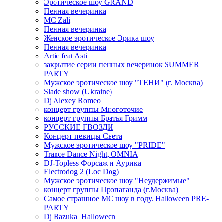
Эротическое шоу GRAND
Пенная вечеринка
MC Zali
Пенная вечеринка
Женское эротическое Эрика шоу
Пенная вечеринка
Artic feat Asti
закрытие серии пенных вечеринок SUMMER
PARTY
Мужское эротическое шоу "ТЕНИ" (г. Москва)
Slade show (Ukraine)
Dj Alexey Romeo
концерт группы Многоточие
концерт группы Братья Гримм
РУССКИЕ ГВОЗДИ
Концерт певицы Света
Мужское эротическое шоу "PRIDE"
Trance Dance Night, OMNIA
DJ-Topless Форсаж и Аурика
Electrodog 2 (Loc Dog)
Мужское эротическое шоу "Неудержимые"
концерт группы Пропаганда (г.Москва)
Самое страшное МС шоу в году. Halloween PRE-
PARTY
Dj Bazuka_Halloween