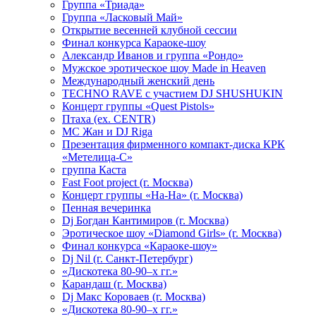
Группа «Триада»
Группа «Ласковый Май»
Открытие весенней клубной сессии
Финал конкурса Караоке-шоу
Александр Иванов и группа «Рондо»
Мужское эротическое шоу Made in Heaven
Международный женский день
TECHNO RAVE с участием DJ SHUSHUKIN
Концерт группы «Quest Pistols»
Птаха (ex. CENTR)
МС Жан и DJ Riga
Презентация фирменного компакт-диска КРК
«Метелица-С»
группа Каста
Fast Foot project (г. Москва)
Концерт группы «На-На» (г. Москва)
Пенная вечеринка
Dj Богдан Кантимиров (г. Москва)
Эротическое шоу «Diamond Girls» (г. Москва)
Финал конкурса «Караоке-шоу»
Dj Nil (г. Санкт-Петербург)
«Дискотека 80-90–х гг.»
Карандаш (г. Москва)
Dj Макс Короваев (г. Москва)
«Дискотека 80-90–х гг.»