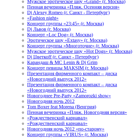
Мужское эротическое шоу «Grand» (г. Москва)
Пенная вечеринка «Пляж. Осенняя версия»
Dj Alexey Romeo (г. Санкт - Петербург)
«Fashion night»
Концерт группы «23:45» (г. Москва)
Dj Львов (г. Москва)
Концерт «Loc Dog» (г. Москва)
Эротическое шоу «Extasy» (г. Москва)
Концерт группы «Многоточие» (г. Москва)
Мужское эротическое шоу «Hot Dogs» (г. Москва)
Dj Цветкоff (г. Санкт - Петербург)
Карандаш & МС Lenin & Dj Grim
Концерт певицы МАКSIМ (г. Москва)
Презентация фирменного компакт – диска
«Новогодний выпуск 2012»
Презентация фирменного компакт – диска
«Новогодний выпуск 2012»
Новогоднее Pre-Party «Zamorozki show»
Новогодняя ночь 2012
Tom Boxer feat Morena (Венгрия)
Пенная вечеринка «Пляж. Новогодняя версия»
«Рождественский карнавал»
«Рождественский карнавал»
Новогодняя ночь 2012 «по-старому»
Концерт группы «VIRUS» (г. Москва)