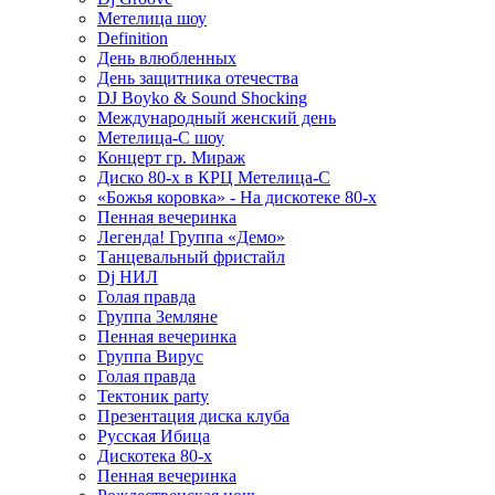
Метелица шоу
Definition
День влюбленных
День защитника отечества
DJ Boyko & Sound Shocking
Международный женский день
Метелица-С шоу
Концерт гр. Мираж
Диско 80-х в КРЦ Метелица-С
«Божья коровка» - На дискотеке 80-х
Пенная вечеринка
Легенда! Группа «Демо»
Танцевальный фристайл
Dj НИЛ
Голая правда
Группа Земляне
Пенная вечеринка
Группа Вирус
Голая правда
Тектоник party
Презентация диска клуба
Русская Ибица
Дискотека 80-х
Пенная вечеринка