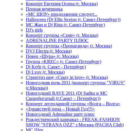
Концерт Евгения Осина (г. Москва)
Пенная вечеринка
«МС ШОУ» продолжение следует...
Halloween (Dj Ellis Sexton (г. Санкт-Петербург))
МС Жан и Dj Riga (г. Санкт-Петербург)
DJ's girls
Концерт группы «Centr» (г. Москва)
ADRENALINE PARTY ПЛЮС
Концерт группы «Пропаганда» (г. Москва)
DVJ Electra (г. Москва)
Певец «Шура» (г. Москва)
Группа «KREC» (г. Санкт-Петербург)
Dj Kefir (г. Санкт - Петербург)
Dj Lvov (г. Москва)
Стриптиз шоу «Crazy in love» (г. Москва)
Новогодняя ночь 2011 (концерт группы "VIRUS"
(г.Москва))
Новогодний RAVE 2011 (Dj Sadko и MC
Скоробогатый (г.Санкт – Петербург))
Концерт легендарной группы «Волга – Волга»
«Здравствуй пена – Новый Год!!!»
Новогодний Adrenaline party плюс
Рождественский карнавал - FREAK-FASHION
SHOW "STRANA OZZ" г.Москва (PACHA Club)
MC Шоу