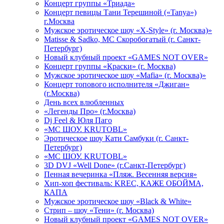
Концерт группы «Триада»
Концерт певицы Тани Терешиной («Tanya»)
г.Москва
Мужское эротическое шоу «X-Style» (г. Москва)»
Matissе & Sadko, MC Скоробогатый (г. Санкт-
Петербург)
Новый клубный проект «GAMES NOT OVER»
Концерт группы «Краски» (г. Москва)
Мужское эротическое шоу «Mafia» (г. Москва)»
Концерт топового исполнителя «Джиган»
(г.Москва)
День всех влюбленных
«Легенды Про» (г.Москва)
Dj Feel & Юля Паго
«МС ШОУ. KRUTOBL»
Эротическое шоу Кати Самбуки (г. Санкт-
Петербург)
«МС ШОУ. KRUTOBL»
3D DVJ «Well Done» (г.Санкт-Петербург)
Пенная вечеринка «Пляж. Весенняя версия»
Хип-хоп фестиваль: KREC, КАЖЕ ОБОЙМА,
КАПА
Мужское эротическое шоу «Black & White»
Стрип – шоу «Тени» (г. Москва)
Новый клубный проект «GAMES NOT OVER»