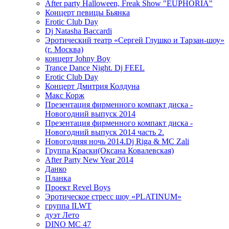
After party Halloween, Freak Show "EUPHORIA"
Концерт певицы Бьянка
Erotic Club Day
Dj Natasha Baccardi
Эротический театр «Сергей Глушко и Тарзан-шоу»
(г. Москва)
концерт Johny Boy
Trance Dance Night. Dj FEEL
Erotic Club Day
Концерт Дмитрия Колдуна
Макс Корж
Презентация фирменного компакт диска -
Новогодний выпуск 2014
Презентация фирменного компакт диска -
Новогодний выпуск 2014 часть 2.
Новогодняя ночь 2014.Dj Riga & MC Zali
Группа Краски(Оксана Ковалевская)
After Party New Year 2014
Данко
Планка
Проект Revel Boys
Эротическое стресс шоу «PLATINUM»
группа ILWT
дуэт Лето
DINO MC 47