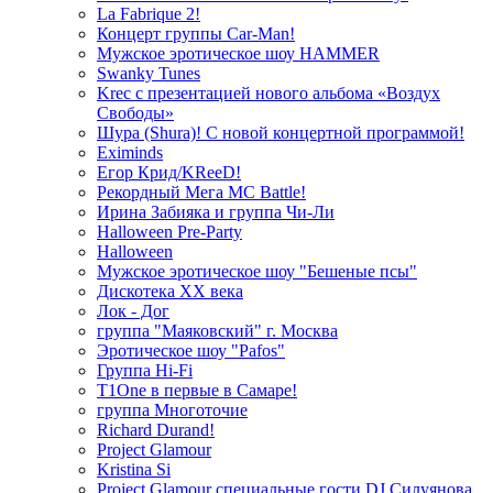
La Fabrique 2!
Концерт группы Car-Man!
Мужское эротическое шоу HAMMER
Swanky Tunes
Krec с презентацией нового альбома «Воздух
Свободы»
Шура (Shura)! С новой концертной программой!
Eximinds
Егор Крид/KReeD!
Рекордный Мега МС Battle!
Ирина Забияка и группа Чи-Ли
Halloween Pre-Party
Halloween
Мужское эротическое шоу "Бешеные псы"
Дискотека ХХ века
Лок - Дог
группа "Маяковский" г. Москва
Эротическое шоу "Pafos"
Группа Hi-Fi
T1One в первые в Самаре!
группа Многоточие
Richard Durand!
Project Glamour
Kristina Si
Project Glamour специальные гости DJ Силуянова