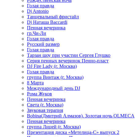
Рождественская ночь
Голая правда
Dj Antonio
Танцевальный фристайл
Dj Наташа Baccardi
Пенная вечеринка
гр.Чи-Ли
Голая правда
Русский размер
Голая правда
Тарзан шоу при участии Сергея Глушко
Серия пенных вечеринок Пенно-пласт
DJ Fire Lady (г. Москва)
Голая правда
группа Винтаж (г. Москва)
8 Марта
Международный день DJ
Рома Жуков
Пенная вечеринка
Света (г. Москва)
Звуковая терапия
Bobina(Дмитрий Алмазов). Золотая ночь OLMECA
Пенная вечеринка
группа Лицей (г. Москва)
Презентация диска «Метелица-С» выпуск 2