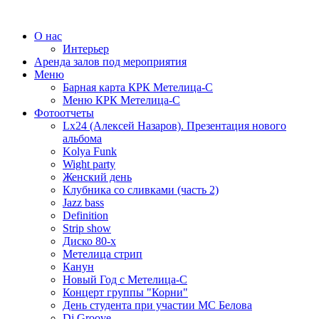
О нас
Интерьер
Аренда залов под мероприятия
Меню
Барная карта КРК Метелица-С
Меню КРК Метелица-С
Фотоотчеты
Lx24 (Алексей Назаров). Презентация нового
альбома
Kolya Funk
Wight party
Женский день
Клубника со сливками (часть 2)
Jazz bass
Definition
Strip show
Диско 80-х
Метелица стрип
Канун
Новый Год с Метелица-С
Концерт группы "Корни"
День студента при участии МС Белова
Dj Groove