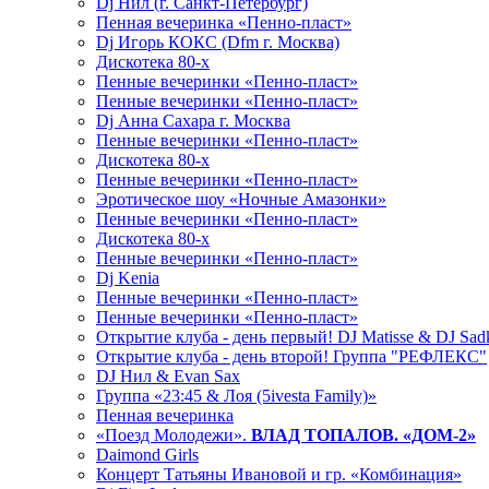
Dj Нил (г. Санкт-Петербург)
Пенная вечеринка «Пенно-пласт»
Dj Игорь КОКС (Dfm г. Москва)
Дискотека 80-х
Пенные вечеринки «Пенно-пласт»
Пенные вечеринки «Пенно-пласт»
Dj Анна Сахара г. Москва
Пенные вечеринки «Пенно-пласт»
Дискотека 80-х
Пенные вечеринки «Пенно-пласт»
Эротическое шоу «Ночные Амазонки»
Пенные вечеринки «Пенно-пласт»
Дискотека 80-х
Пенные вечеринки «Пенно-пласт»
Dj Kenia
Пенные вечеринки «Пенно-пласт»
Пенные вечеринки «Пенно-пласт»
Открытие клуба - день первый! DJ Matisse & DJ Sad
Открытие клуба - день второй! Группа "РЕФЛЕКС"
DJ Нил & Evan Sax
Группа «23:45 & Лоя (5ivesta Family)»
Пенная вечеринка
«Поезд Молодежи».
ВЛАД ТОПАЛОВ. «ДОМ-2»
Daimond Girls
Концерт Татьяны Ивановой и гр. «Комбинация»