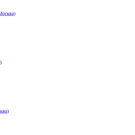
осква)
)
ква)