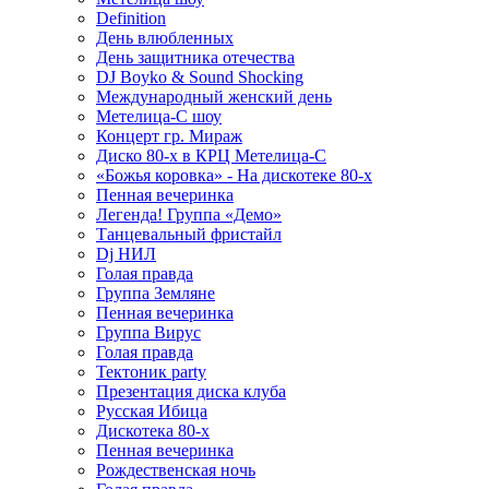
Definition
День влюбленных
День защитника отечества
DJ Boyko & Sound Shocking
Международный женский день
Метелица-С шоу
Концерт гр. Мираж
Диско 80-х в КРЦ Метелица-С
«Божья коровка» - На дискотеке 80-х
Пенная вечеринка
Легенда! Группа «Демо»
Танцевальный фристайл
Dj НИЛ
Голая правда
Группа Земляне
Пенная вечеринка
Группа Вирус
Голая правда
Тектоник party
Презентация диска клуба
Русская Ибица
Дискотека 80-х
Пенная вечеринка
Рождественская ночь