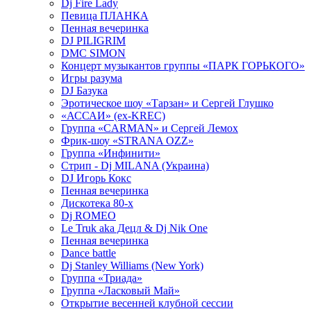
Dj Fire Lady
Певица ПЛАНКА
Пенная вечеринка
DJ PILIGRIM
DMC SIMON
Концерт музыкантов группы «ПАРК ГОРЬКОГО»
Игры разума
DJ Базука
Эротическое шоу «Тарзан» и Сергей Глушко
«АССАИ» (ex-KREC)
Группа «CARMAN» и Сергей Лемох
Фрик-шоу «STRANA OZZ»
Группа «Инфинити»
Стрип - Dj MILANA (Украина)
DJ Игорь Кокс
Пенная вечеринка
Дискотека 80-х
Dj ROMEO
Le Truk aka Децл & Dj Nik One
Пенная вечеринка
Dance battle
Dj Stanley Williams (New York)
Группа «Триада»
Группа «Ласковый Май»
Открытие весенней клубной сессии