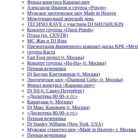
Финал конкурса Караоке-шоу
Александр Иванов и группа «Рондо»
Мужское эротическое шоу Made in Heaven
Международный женский день
TECHNO RAVE с участием DJ SHUSHUKIN
Концерт группы «Quest Pistols»
Птаха (ex. CENTR)
МС Жан и DJ Riga
Презентация фирменного компакт-диска КРК «Мет
группа Каста
Fast Foot project (г. Москва)
Концерт группы «На-На» (г. Москва)
Пенная вечеринка
Dj Богдан Кантимиров (г. Москва)
Эротическое шоу «Diamond Girls» (г. Москва)
Финал конкурса «Караоке-шоу»
Dj Nil (г. Санкт-Петербург)
«Дискотека 80-90–х гг.»
Карандаш (г. Москва)
Dj Макс Короваев (г. Москва)
«Дискотека 80-90–х гг.»
Пенная вечеринка
Dj Stanley Williams (New York, USA)
Мужское стриптиз шоу «Made in Heaven» г. Москва
Пенная вечеринка