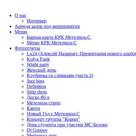
О нас
Интерьер
Аренда залов под мероприятия
Меню
Барная карта КРК Метелица-С
Меню КРК Метелица-С
Фотоотчеты
Lx24 (Алексей Назаров). Презентация нового альбо
Kolya Funk
Wight party
Женский день
Клубника со сливками (часть 2)
Jazz bass
Definition
Strip show
Диско 80-х
Метелица стрип
Канун
Новый Год с Метелица-С
Концерт группы "Корни"
День студента при участии МС Белова
Dj Groove
Метелица шоу