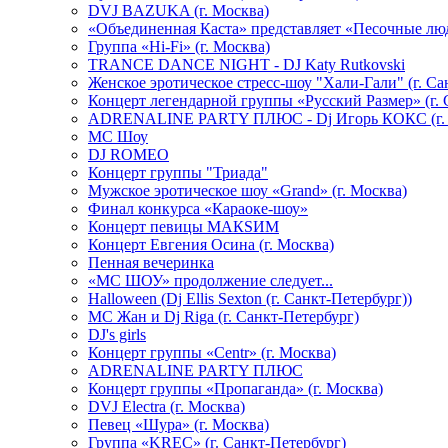
DVJ BAZUKA (г. Москва)
«Объединенная Каста» представляет «Песочные лю
Группа «Hi-Fi» (г. Москва)
TRANCE DANCE NIGHT - DJ Katy Rutkovski
Женское эротическое стресс-шоу "Хали-Гали" (г. Са
Концерт легендарной группы «Русский Размер» (г. 
ADRENALINE PARTY ПЛЮС - Dj Игорь КОКС (г. 
MC Шоу
DJ ROMEO
Концерт группы "Триада"
Мужское эротическое шоу «Grand» (г. Москва)
Финал конкурса «Караоке-шоу»
Концерт певицы МАКSИМ
Концерт Евгения Осина (г. Москва)
Пенная вечеринка
«МС ШОУ» продолжение следует...
Halloween (Dj Ellis Sexton (г. Санкт-Петербург))
МС Жан и Dj Riga (г. Санкт-Петербург)
DJ's girls
Концерт группы «Centr» (г. Москва)
ADRENALINE PARTY ПЛЮС
Концерт группы «Пропаганда» (г. Москва)
DVJ Electra (г. Москва)
Певец «Шура» (г. Москва)
Группа «KREC» (г. Санкт-Петербург)