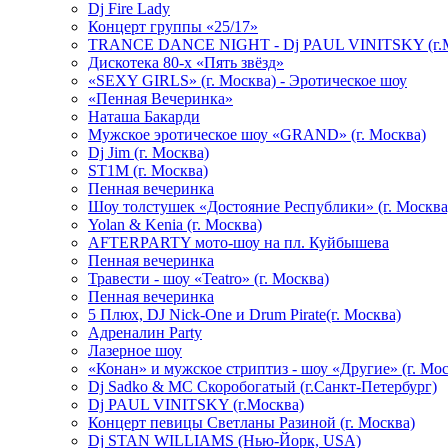
Dj Fire Lady
Концерт группы «25/17»
TRANCE DANCE NIGHT - Dj PAUL VINITSKY (г.М
Дискотека 80-х «Пять звёзд»
«SEXY GIRLS» (г. Москва) - Эротическое шоу
«Пенная Вечеринка»
Hаташа Бакарди
Мужское эротическое шоу «GRAND» (г. Москва)
Dj Jim (г. Москва)
ST1M (г. Москва)
Пенная вечеринка
Шоу толстушек «Достояние Республики» (г. Москва
Yolan & Kenia (г. Москва)
AFTERPARTY мото-шоу на пл. Куйбышева
Пенная вечеринка
Травести - шоу «Teatro» (г. Москва)
Пенная вечеринка
5 Плюх, DJ Nick-One и Drum Pirate(г. Москва)
Адреналин Party
Лазерное шоу
«Конан» и мужское стриптиз - шоу «Другие» (г. Мос
Dj Sadko & МС Скоробогатый (г.Санкт-Петербург)
Dj PAUL VINITSKY (г.Москва)
Концерт певицы Светланы Разиной (г. Москва)
Dj STAN WILLIAMS (Нью-Йорк, USA)