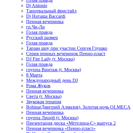
Голая правда
Dj Antonio
Танцевальный фристайл
Dj Наташа Baccardi
Пенная вечеринка
гр.Чи-Ли
Голая правда
Русский размер
Голая правда
Тарзан шоу при участии Сергея Глушко
Серия пенных вечеринок Пенно-пласт
DJ Fire Lady (г. Москва)
Голая правда
группа Винтаж (г. Москва)
8 Марта
Международный день DJ
Рома Жуков
Пенная вечеринка
Света (г. Москва)
Звуковая терапия
Bobina(Дмитрий Алмазов). Золотая ночь OLMECA
Пенная вечеринка
группа Лицей (г. Москва)
Презентация диска «Метелица-С» выпуск 2
Пенная вечеринка «Пенно-пласт»