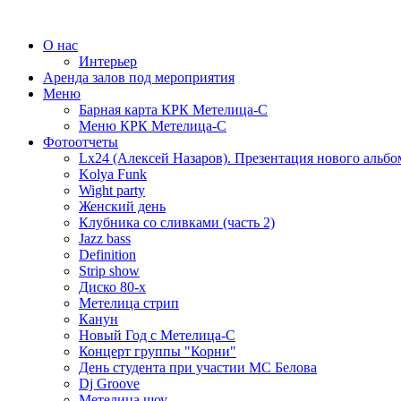
О нас
Интерьер
Аренда залов под мероприятия
Меню
Барная карта КРК Метелица-С
Меню КРК Метелица-С
Фотоотчеты
Lx24 (Алексей Назаров). Презентация нового альбо
Kolya Funk
Wight party
Женский день
Клубника со сливками (часть 2)
Jazz bass
Definition
Strip show
Диско 80-х
Метелица стрип
Канун
Новый Год с Метелица-С
Концерт группы "Корни"
День студента при участии МС Белова
Dj Groove
Метелица шоу