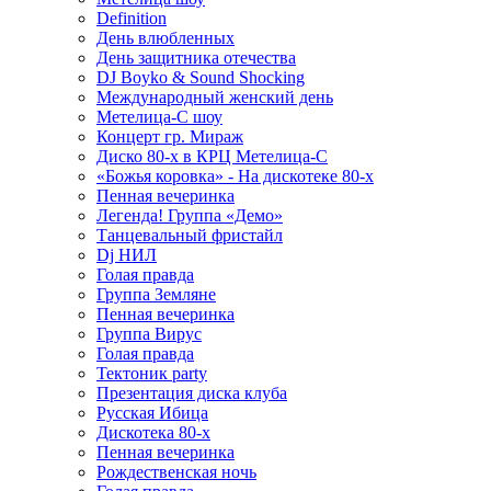
Definition
День влюбленных
День защитника отечества
DJ Boyko & Sound Shocking
Международный женский день
Метелица-С шоу
Концерт гр. Мираж
Диско 80-х в КРЦ Метелица-С
«Божья коровка» - На дискотеке 80-х
Пенная вечеринка
Легенда! Группа «Демо»
Танцевальный фристайл
Dj НИЛ
Голая правда
Группа Земляне
Пенная вечеринка
Группа Вирус
Голая правда
Тектоник party
Презентация диска клуба
Русская Ибица
Дискотека 80-х
Пенная вечеринка
Рождественская ночь