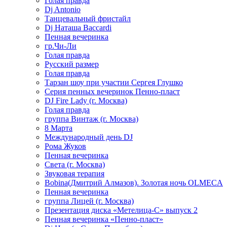
Голая правда
Dj Antonio
Танцевальный фристайл
Dj Наташа Baccardi
Пенная вечеринка
гр.Чи-Ли
Голая правда
Русский размер
Голая правда
Тарзан шоу при участии Сергея Глушко
Серия пенных вечеринок Пенно-пласт
DJ Fire Lady (г. Москва)
Голая правда
группа Винтаж (г. Москва)
8 Марта
Международный день DJ
Рома Жуков
Пенная вечеринка
Света (г. Москва)
Звуковая терапия
Bobina(Дмитрий Алмазов). Золотая ночь OLMECA
Пенная вечеринка
группа Лицей (г. Москва)
Презентация диска «Метелица-С» выпуск 2
Пенная вечеринка «Пенно-пласт»