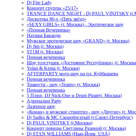
Dj Fire Lady
Концерт группы «25/17»
TRANCE DANCE NIGHT - Dj PAUL VINITSKY (г.М
Дискотека 80-х «Пять звёзд»
«SEXY GIRLS» (г. Москва) - Эротическое шоу
«Пенная Вечеринка»
Hаташа Бакарди
Мужское эротическое шоу «GRAND» (г. Москва)
Dj Jim (г. Москва)
ST1M (г. Москва)
Пенная вечеринка
Шоу толстушек «Достояние Республики» (г. Москва
Yolan & Kenia (г. Москва)
AFTERPARTY мото-шоу на пл. Куйбышева
Пенная вечеринка
Травести - шоу «Teatro» (г. Москва)
Пенная вечеринка
5 Плюх, DJ Nick-One и Drum Pirate(г. Москва)
Адреналин Party
Лазерное шоу
«Конан» и мужское стриптиз - шоу «Другие» (г. Мос
Dj Sadko & МС Скоробогатый (г.Санкт-Петербург)
Dj PAUL VINITSKY (г.Москва)
Концерт певицы Светланы Разиной (г. Москва)
Dj STAN WILLIAMS (Нью-Йорк, USA)