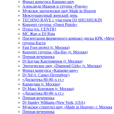
Финал конкурса Караоке-шоу
Александр Иванов и группа «Рондо»
Мужское эротическое шоу Made in Heaven
Международный женский день
TECHNO RAVE с участием DJ SHUSHUKIN
Концерт группы «Quest Pistols»
Птаха (ex. CENTR)
МС Жан и DJ Riga
Презентация фирменного компакт-диска КРК «Мет
группа Каста
Fast Foot project (г. Москва)
Концерт группы «На-На» (г. Москва)
Пенная вечеринка
Dj Богдан Кантимиров (г. Москва)
Эротическое шоу «Diamond Girls» (г. Москва)
Финал конкурса «Караоке-шоу»
Dj Nil (г. Санкт-Петербург)
«Дискотека 80-90–х гг.»
Карандаш (г. Москва)
Dj Макс Короваев (г. Москва)
«Дискотека 80-90–х гг.»
Пенная вечеринка
Dj Stanley Williams (New York, USA)
Мужское стриптиз шоу «Made in Heaven» г. Москва
Пенная вечеринка