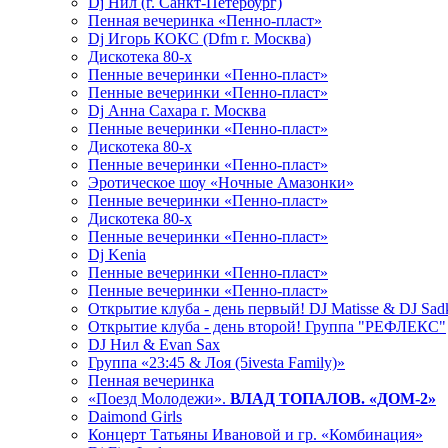
Dj Нил (г. Санкт-Петербург)
Пенная вечеринка «Пенно-пласт»
Dj Игорь КОКС (Dfm г. Москва)
Дискотека 80-х
Пенные вечеринки «Пенно-пласт»
Пенные вечеринки «Пенно-пласт»
Dj Анна Сахара г. Москва
Пенные вечеринки «Пенно-пласт»
Дискотека 80-х
Пенные вечеринки «Пенно-пласт»
Эротическое шоу «Ночные Амазонки»
Пенные вечеринки «Пенно-пласт»
Дискотека 80-х
Пенные вечеринки «Пенно-пласт»
Dj Kenia
Пенные вечеринки «Пенно-пласт»
Пенные вечеринки «Пенно-пласт»
Открытие клуба - день первый! DJ Matisse & DJ Sad
Открытие клуба - день второй! Группа "РЕФЛЕКС"
DJ Нил & Evan Sax
Группа «23:45 & Лоя (5ivesta Family)»
Пенная вечеринка
«Поезд Молодежи».
ВЛАД ТОПАЛОВ. «ДОМ-2»
Daimond Girls
Концерт Татьяны Ивановой и гр. «Комбинация»