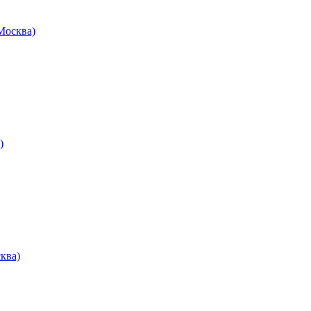
осква)
)
ква)