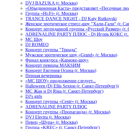
DVJ BAZUKA (г. Москва)
«Объединенная Каста» представляет «Песочные лю
Группа «Hi-Fi» (г. Москва)
TRANCE DANCE NIGHT - DJ Katy Rutkovski
Женское эротическое стресс-шоу "Хали-Гали" (г. Са
Концерт легендарной группы «Русский Размер» (г. 
ADRENALINE PARTY ПЛЮС - Dj Игорь КОКС (г. 
MC Шоу
DJ ROMEO
Концерт группы "Триада"
Мужское эротическое шоу «Grand» (г. Москва)
Финал конкурса «Караоке-шоу»
Концерт певицы МАКSИМ
Концерт Евгения Осина (г. Москва)
Пенная вечеринка
«МС ШОУ» продолжение следует...
Halloween (Dj Ellis Sexton (г. Санкт-Петербург))
МС Жан и Dj Riga (г. Санкт-Петербург)
DJ's girls
Концерт группы «Centr» (г. Москва)
ADRENALINE PARTY ПЛЮС
Концерт группы «Пропаганда» (г. Москва)
DVJ Electra (г. Москва)
Певец «Шура» (г. Москва)
Группа «KREC» (г. Санкт-Петербург)