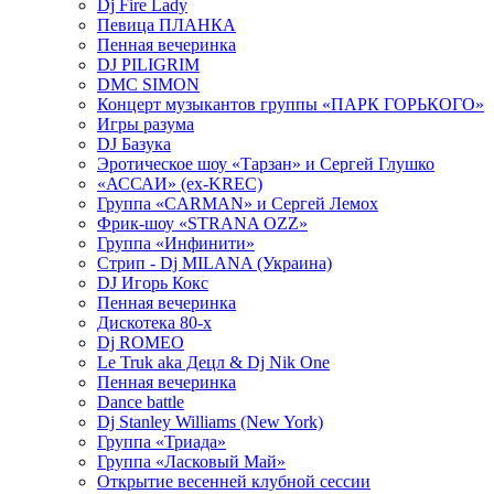
Dj Fire Lady
Певица ПЛАНКА
Пенная вечеринка
DJ PILIGRIM
DMC SIMON
Концерт музыкантов группы «ПАРК ГОРЬКОГО»
Игры разума
DJ Базука
Эротическое шоу «Тарзан» и Сергей Глушко
«АССАИ» (ex-KREC)
Группа «CARMAN» и Сергей Лемох
Фрик-шоу «STRANA OZZ»
Группа «Инфинити»
Стрип - Dj MILANA (Украина)
DJ Игорь Кокс
Пенная вечеринка
Дискотека 80-х
Dj ROMEO
Le Truk aka Децл & Dj Nik One
Пенная вечеринка
Dance battle
Dj Stanley Williams (New York)
Группа «Триада»
Группа «Ласковый Май»
Открытие весенней клубной сессии