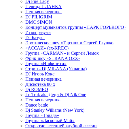
Dj Fire Lady
Певица ПЛАНКА
Пенная вечеринка
DJ PILIGRIM
DMC SIMON
Концерт музыкантов группы «ПАРК ГОРЬКОГО»
Игры разума
DJ Базука
Эротическое шоу «Тарзан» и Сергей Глушко
«АССАИ» (ex-KREC)
Группа «CARMAN» и Сергей Лемох
Фрик-шоу «STRANA OZZ»
Группа «Инфинити»
Стрип - Dj MILANA (Украина)
DJ Игорь Кокс
Пенная вечеринка
Дискотека 80-х
Dj ROMEO
Le Truk aka Децл & Dj Nik One
Пенная вечеринка
Dance battle
Dj Stanley Williams (New York)
Группа «Триада»
Группа «Ласковый Май»
Открытие весенней клубной сессии