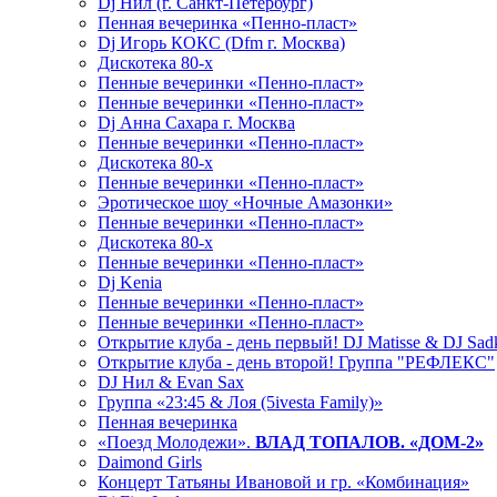
Dj Нил (г. Санкт-Петербург)
Пенная вечеринка «Пенно-пласт»
Dj Игорь КОКС (Dfm г. Москва)
Дискотека 80-х
Пенные вечеринки «Пенно-пласт»
Пенные вечеринки «Пенно-пласт»
Dj Анна Сахара г. Москва
Пенные вечеринки «Пенно-пласт»
Дискотека 80-х
Пенные вечеринки «Пенно-пласт»
Эротическое шоу «Ночные Амазонки»
Пенные вечеринки «Пенно-пласт»
Дискотека 80-х
Пенные вечеринки «Пенно-пласт»
Dj Kenia
Пенные вечеринки «Пенно-пласт»
Пенные вечеринки «Пенно-пласт»
Открытие клуба - день первый! DJ Matisse & DJ Sad
Открытие клуба - день второй! Группа "РЕФЛЕКС"
DJ Нил & Evan Sax
Группа «23:45 & Лоя (5ivesta Family)»
Пенная вечеринка
«Поезд Молодежи».
ВЛАД ТОПАЛОВ. «ДОМ-2»
Daimond Girls
Концерт Татьяны Ивановой и гр. «Комбинация»