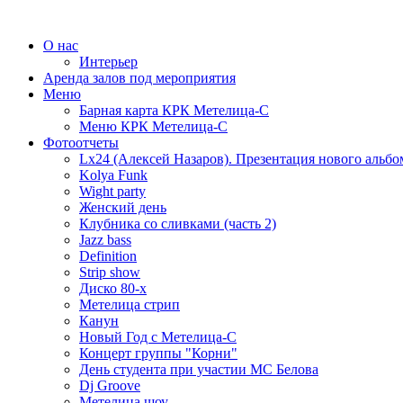
О нас
Интерьер
Аренда залов под мероприятия
Меню
Барная карта КРК Метелица-С
Меню КРК Метелица-С
Фотоотчеты
Lx24 (Алексей Назаров). Презентация нового альбо
Kolya Funk
Wight party
Женский день
Клубника со сливками (часть 2)
Jazz bass
Definition
Strip show
Диско 80-х
Метелица стрип
Канун
Новый Год с Метелица-С
Концерт группы "Корни"
День студента при участии МС Белова
Dj Groove
Метелица шоу