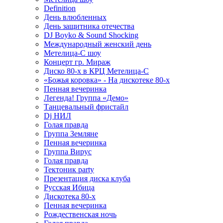
Definition
День влюбленных
День защитника отечества
DJ Boyko & Sound Shocking
Международный женский день
Метелица-С шоу
Концерт гр. Мираж
Диско 80-х в КРЦ Метелица-С
«Божья коровка» - На дискотеке 80-х
Пенная вечеринка
Легенда! Группа «Демо»
Танцевальный фристайл
Dj НИЛ
Голая правда
Группа Земляне
Пенная вечеринка
Группа Вирус
Голая правда
Тектоник party
Презентация диска клуба
Русская Ибица
Дискотека 80-х
Пенная вечеринка
Рождественская ночь