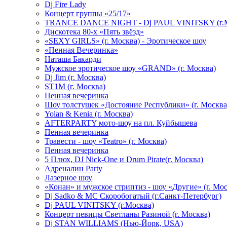
Dj Fire Lady
Концерт группы «25/17»
TRANCE DANCE NIGHT - Dj PAUL VINITSKY (г.М
Дискотека 80-х «Пять звёзд»
«SEXY GIRLS» (г. Москва) - Эротическое шоу
«Пенная Вечеринка»
Hаташа Бакарди
Мужское эротическое шоу «GRAND» (г. Москва)
Dj Jim (г. Москва)
ST1M (г. Москва)
Пенная вечеринка
Шоу толстушек «Достояние Республики» (г. Москва
Yolan & Kenia (г. Москва)
AFTERPARTY мото-шоу на пл. Куйбышева
Пенная вечеринка
Травести - шоу «Teatro» (г. Москва)
Пенная вечеринка
5 Плюх, DJ Nick-One и Drum Pirate(г. Москва)
Адреналин Party
Лазерное шоу
«Конан» и мужское стриптиз - шоу «Другие» (г. Мос
Dj Sadko & МС Скоробогатый (г.Санкт-Петербург)
Dj PAUL VINITSKY (г.Москва)
Концерт певицы Светланы Разиной (г. Москва)
Dj STAN WILLIAMS (Нью-Йорк, USA)