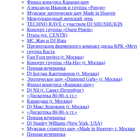
Финал конкурса Караоке-шоу
Александр Иванов и группа «Рондо»
Мужское эротическое шоу Made in Heaven
Международный женский день
TECHNO RAVE с участием DJ SHUSHUKIN
Концерт группы «Quest Pistols»
Птаха (ex. CENTR)
МС Жан и DJ Riga
Презентация фирменного компакт-диска КРК «Мет
группа Каста
Fast Foot project (г. Москва)
Концерт группы «На-На» (г. Москва)
Пенная вечеринка
Dj Богдан Кантимиров (г. Москва)
Эротическое шоу «Diamond Girls» (г. Москва)
Финал конкурса «Караоке-шоу»
Dj Nil (г. Санкт-Петербург)
«Дискотека 80-90–х гг.»
Карандаш (г. Москва)
Dj Макс Короваев (г. Москва)
«Дискотека 80-90–х гг.»
Пенная вечеринка
Dj Stanley Williams (New York, USA)
Мужское стриптиз шоу «Made in Heaven» г. Москва
Пенная вечеринка