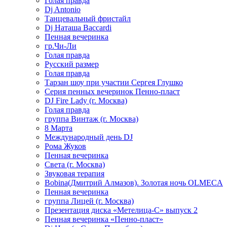
Голая правда
Dj Antonio
Танцевальный фристайл
Dj Наташа Baccardi
Пенная вечеринка
гр.Чи-Ли
Голая правда
Русский размер
Голая правда
Тарзан шоу при участии Сергея Глушко
Серия пенных вечеринок Пенно-пласт
DJ Fire Lady (г. Москва)
Голая правда
группа Винтаж (г. Москва)
8 Марта
Международный день DJ
Рома Жуков
Пенная вечеринка
Света (г. Москва)
Звуковая терапия
Bobina(Дмитрий Алмазов). Золотая ночь OLMECA
Пенная вечеринка
группа Лицей (г. Москва)
Презентация диска «Метелица-С» выпуск 2
Пенная вечеринка «Пенно-пласт»