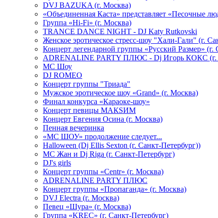
DVJ BAZUKA (г. Москва)
«Объединенная Каста» представляет «Песочные лю
Группа «Hi-Fi» (г. Москва)
TRANCE DANCE NIGHT - DJ Katy Rutkovski
Женское эротическое стресс-шоу "Хали-Гали" (г. Са
Концерт легендарной группы «Русский Размер» (г. 
ADRENALINE PARTY ПЛЮС - Dj Игорь КОКС (г. 
MC Шоу
DJ ROMEO
Концерт группы "Триада"
Мужское эротическое шоу «Grand» (г. Москва)
Финал конкурса «Караоке-шоу»
Концерт певицы МАКSИМ
Концерт Евгения Осина (г. Москва)
Пенная вечеринка
«МС ШОУ» продолжение следует...
Halloween (Dj Ellis Sexton (г. Санкт-Петербург))
МС Жан и Dj Riga (г. Санкт-Петербург)
DJ's girls
Концерт группы «Centr» (г. Москва)
ADRENALINE PARTY ПЛЮС
Концерт группы «Пропаганда» (г. Москва)
DVJ Electra (г. Москва)
Певец «Шура» (г. Москва)
Группа «KREC» (г. Санкт-Петербург)