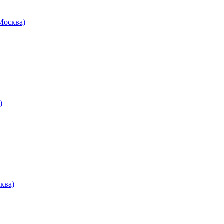
осква)
)
ква)