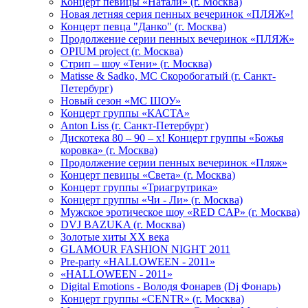
Концерт певицы «Натали» (г. Москва)
Новая летняя серия пенных вечеринок «ПЛЯЖ»!
Концерт певца "Данко" (г. Москва)
Продолжение серии пенных вечеринок «ПЛЯЖ»
OPIUM project (г. Москва)
Стрип – шоу «Тени» (г. Москва)
Matissе & Sadko, MC Скоробогатый (г. Санкт-
Петербург)
Новый сезон «МС ШОУ»
Концерт группы «КАСТА»
Anton Liss (г. Санкт-Петербург)
Дискотека 80 – 90 – х! Концерт группы «Божья
коровка» (г. Москва)
Продолжение серии пенных вечеринок «Пляж»
Концерт певицы «Света» (г. Москва)
Концерт группы «Триагрутрика»
Концерт группы «Чи - Ли» (г. Москва)
Мужское эротическое шоу «RED CAP» (г. Москва)
DVJ BAZUKA (г. Москва)
Золотые хиты XX века
GLAMOUR FASHION NIGHT 2011
Pre-party «HALLOWEEN - 2011»
«HALLOWEEN - 2011»
Digital Emotions - Володя Фонарев (Dj Фонарь)
Концерт группы «CENTR» (г. Москва)