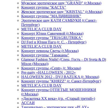
Мужское эротическое шоу "GRAND" (г.Москва)
Концерт группы "КАСТА"
Женское эротическое шоу "KRISTAL" (г.Москва)
Концерт группы "МАЛЬЧИШНИК"
Эротическое шоу КАТИ САМБУКИ (г.Санкт-
Петербург)
METELICA CLUB DAY
Концерт Юлии Савичевой (г.Москва)
Концерт группы "TRIAGRUTRIKA"
DJ Feel и Юлия Паго (г. С. - Петербург)
METELICA CLUB DAY
Концерт певицы Светы (г.Москва)
Концерт группы "Тараканы"
Glamour Fashion Night! (Спец. Гость – Dj Sveta & Dj
Mixon (Москва))
Концерт группы «Centr» (г. Москва)
Pre-party «HALLOWEEN - 2012»
HALOWEEN 2012 - DVJ BAZUKA (г. Москва)
Концерт группы "КНЯZZ" (г. Санкт-Петербург)
METELICA CLUB DAY
Концерт группы ОТПЕТЫЕ МОШЕННИКИ
(г.Москва)
«Дискотека ХХ века» (гр. «Старый третий»)
АССАИ
Танцевально – эротическое шоу «PLAY»