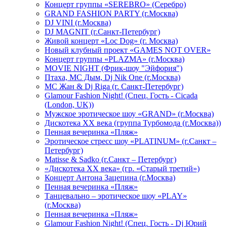
Концерт группы «SEREBRO» (Серебро)
GRAND FASHION PARTY (г.Москва)
DJ VINI (г.Москва)
DJ MAGNIT (г.Санкт-Петербург)
Живой концерт «Loc Dog» (г. Москва)
Новый клубный проект «GAMES NOT OVER»
Концерт группы «PLAZMA» (г.Москва)
MOVIE NIGHT (Фрик-шоу "Эйфория")
Птаха, МС Дым, Dj Nik One (г.Москва)
МС Жан & Dj Riga (г. Санкт-Петербург)
Glamour Fashion Night! (Спец. Гость - Cicada
(London, UK))
Мужское эротическое шоу «GRAND» (г.Москва)
Дискотека XX века (группа Турбомода (г.Москва))
Пенная вечеринка «Пляж»
Эротическое стресс шоу «PLATINUM» (г.Санкт –
Петербург)
Matisse & Sadko (г.Санкт – Петербург)
«Дискотека ХХ века» (гр. «Старый третий»)
Концерт Антона Зацепина (г.Москва)
Пенная вечеринка «Пляж»
Танцевально – эротическое шоу «PLAY»
(г.Москва)
Пенная вечеринка «Пляж»
Glamour Fashion Night! (Спец. Гость - Dj Юрий