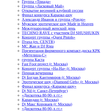
Группа «Триада»
Группа «Ласковый Май»
Открытие весенней клубной сессии
Финал конкурса Караоке-шоу
Александр Иванов и группа «Рондо»
Мужское эротическое шоу Made in Heaven
Международный женский день
TECHNO RAVE с участием DJ SHUSHUKIN
Концерт группы «Quest Pistols»
Птаха (ex. CENTR)
МС Жан и DJ Riga
Презентация фирменного компакт-диска КРК
«Метелица-С»
группа Каста
Fast Foot project (г. Москва)
Концерт группы «На-На» (г. Москва)
Пенная вечеринка
Dj Богдан Кантимиров (г. Москва)
Эротическое шоу «Diamond Girls» (г. Москва)
Финал конкурса «Караоке-шоу»
Dj Nil (г. Санкт-Петербург)
«Дискотека 80-90–х гг.»
Карандаш (г. Москва)
Dj Макс Короваев (г. Москва)
«Дискотека 80-90–х гг.»