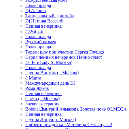
Рождественская ночь
Голая правда
Dj Antonio
Танцевальный фристайл
Dj Наташа Baccardi
Пенная вечеринка
гр.Чи-Ли
Голая правда
Русский размер
Голая правда
Тарзан шоу при участии Сергея Глушко
Серия пенных вечеринок Пенно-пласт
DJ Fire Lady (г. Москва)
Голая правда
группа Винтаж (г. Москва)
8 Марта
Международный день DJ
Рома Жуков
Пенная вечеринка
Света (г. Москва)
Звуковая терапия
Bobina(Дмитрий Алмазов). Золотая ночь OLMECA
Пенная вечеринка
группа Лицей (г. Москва)
Презентация диска «Метелица-С» выпуск 2