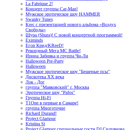
La Fabrique 2!
Концерт группы Car-Man!
Мужское эротическое шоу HAMMER
Swanky Tunes
Krec с презентацией нового альбома «Воздух
Свободы»
Шура (Shura)! С новой концертной программой!
Eximinds
Егор Крид/KReeD!
Рекордный Мега МС Battle!
Ирина Забияка и группа Чи-Ли
Halloween Pre-Party
Halloween
Мужское эротическое шоу "Бешеные псы"
Дискотека ХХ века
Лок - Дог
группа "Маяковский" г. Москва
Эротическое шоу "Pafos"
Группа Hi-Fi
T1One в первые в Самаре!
группа Многоточие
Richard Durand!
Project Glamour
Kristina Si
Project Glamour специальные гости DJ Силуянова