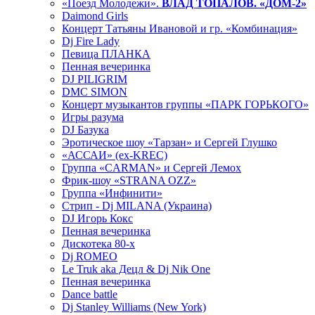
«Поезд Молодежи».
ВЛАД ТОПАЛОВ. «ДОМ-2»
Daimond Girls
Концерт Татьяны Ивановой и гр. «Комбинация»
Dj Fire Lady
Певица ПЛАНКА
Пенная вечеринка
DJ PILIGRIM
DMC SIMON
Концерт музыкантов группы «ПАРК ГОРЬКОГО»
Игры разума
DJ Базука
Эротическое шоу «Тарзан» и Сергей Глушко
«АССАИ» (ex-KREC)
Группа «CARMAN» и Сергей Лемох
Фрик-шоу «STRANA OZZ»
Группа «Инфинити»
Стрип - Dj MILANA (Украина)
DJ Игорь Кокс
Пенная вечеринка
Дискотека 80-х
Dj ROMEO
Le Truk aka Децл & Dj Nik One
Пенная вечеринка
Dance battle
Dj Stanley Williams (New York)