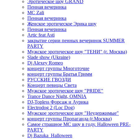
Эротическое шоу GRAND
Пенная вечеринка
MC Zali
Пенная вечеринка
Женское эротическое Эрика шоу
Пенная вечеринка
Artic feat Asti
закрытие серии пенных вечеринок SUMMER
PARTY
Мужское эротическое шоу "ТЕНИ" (г. Москва)
Slade show (Ukraine)
Dj Alexey Romeo
концерт группы Многоточие
концерт группы Братья Гримм
РУССКИЕ ГВОЗДИ
Концерт певицы Света
Мужское эротическое шоу "PRIDE"
Trance Dance Night, OMNIA
DJ-Topless Форсаж и Аурика
Electrodog 2 (Loc Dog)
Мужское эротическое шоу "Неудержимые"
концерт группы Пропаганда (г.Москва)
Самое страшное МС шоу в году. Halloween PRE-
PARTY
Dj Bazuka_Halloween