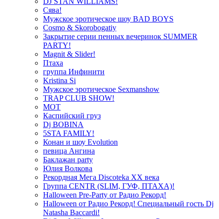
DJ STAN WILLIAMS!
Сява!
Мужское эротическое шоу BAD BOYS
Cosmo & Skorobogatiy
Закрытие серии пенных вечеринок SUMMER
PARTY!
Magnit & Slider!
Птаха
группа Инфинити
Kristina Si
Мужское эротическое Sexmanshow
TRAP CLUB SHOW!
МОТ
Каспийский груз
Dj BOBINA
5STA FAMILY!
Конан и шоу Evolution
певица Ангина
Баклажан party
Юлия Волкова
Рекордная Мега Discoteka XX века
Группа CENTR (SLIM, ГУФ, ПТАХА)!
Halloween Pre-Party от Радио Рекорд!
Halloween от Радио Рекорд! Специальный гость Dj
Natasha Baccardi!