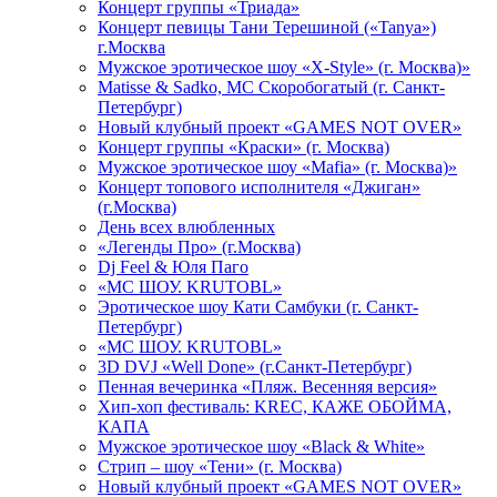
Концерт группы «Триада»
Концерт певицы Тани Терешиной («Tanya»)
г.Москва
Мужское эротическое шоу «X-Style» (г. Москва)»
Matissе & Sadko, MC Скоробогатый (г. Санкт-
Петербург)
Новый клубный проект «GAMES NOT OVER»
Концерт группы «Краски» (г. Москва)
Мужское эротическое шоу «Mafia» (г. Москва)»
Концерт топового исполнителя «Джиган»
(г.Москва)
День всех влюбленных
«Легенды Про» (г.Москва)
Dj Feel & Юля Паго
«МС ШОУ. KRUTOBL»
Эротическое шоу Кати Самбуки (г. Санкт-
Петербург)
«МС ШОУ. KRUTOBL»
3D DVJ «Well Done» (г.Санкт-Петербург)
Пенная вечеринка «Пляж. Весенняя версия»
Хип-хоп фестиваль: KREC, КАЖЕ ОБОЙМА,
КАПА
Мужское эротическое шоу «Black & White»
Стрип – шоу «Тени» (г. Москва)
Новый клубный проект «GAMES NOT OVER»