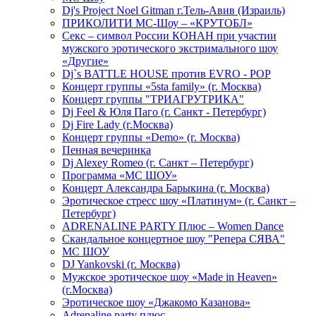
Dj's Project Noel Gitman г.Тель-Авив (Израиль)
ПРИКОЛИТИ МС-Шоу – «КРУТОБЛ»
Секс – символ России КОНАН при участии
мужского эротического экстримального шоу
«Другие»
Dj`s BATTLE HOUSE против EVRO - POP
Концерт группы «5sta family» (г. Москва)
Концерт группы "ТРИАГРУТРИКА"
Dj Feel & Юля Паго (г. Санкт - Петербург)
Dj Fire Lady (г.Москва)
Концерт группы «Demo» (г. Москва)
Пенная вечеринка
Dj Alexey Romeo (г. Санкт – Петербург)
Программа «МС ШОУ»
Концерт Александра Барыкина (г. Москва)
Эротическое стресс шоу «Платинум» (г. Санкт –
Петербург)
ADRENALINE PARTY Плюс – Women Dance
Скандальное концертное шоу "Репера СЯВА"
МС ШОУ
DJ Yankovski (г. Москва)
Мужское эротическое шоу «Made in Heaven»
(г.Москва)
Эротическое шоу «Джакомо Казанова»
Adrenaline party плюс