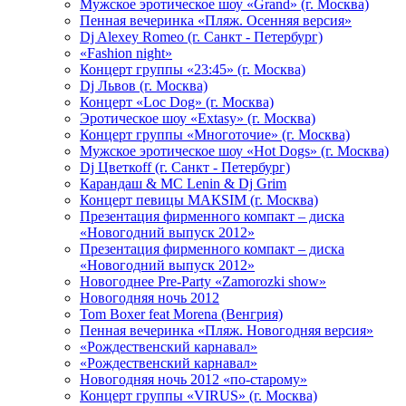
Мужское эротическое шоу «Grand» (г. Москва)
Пенная вечеринка «Пляж. Осенняя версия»
Dj Alexey Romeo (г. Санкт - Петербург)
«Fashion night»
Концерт группы «23:45» (г. Москва)
Dj Львов (г. Москва)
Концерт «Loc Dog» (г. Москва)
Эротическое шоу «Extasy» (г. Москва)
Концерт группы «Многоточие» (г. Москва)
Мужское эротическое шоу «Hot Dogs» (г. Москва)
Dj Цветкоff (г. Санкт - Петербург)
Карандаш & МС Lenin & Dj Grim
Концерт певицы МАКSIМ (г. Москва)
Презентация фирменного компакт – диска
«Новогодний выпуск 2012»
Презентация фирменного компакт – диска
«Новогодний выпуск 2012»
Новогоднее Pre-Party «Zamorozki show»
Новогодняя ночь 2012
Tom Boxer feat Morena (Венгрия)
Пенная вечеринка «Пляж. Новогодняя версия»
«Рождественский карнавал»
«Рождественский карнавал»
Новогодняя ночь 2012 «по-старому»
Концерт группы «VIRUS» (г. Москва)