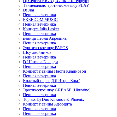
Dj Сергей RIGA (г.Санкт-Петербург)
Танцевально-эротическое шоу PLAY
Dj Jim
Пенная вечеринка
FREEDOM MUSIC
Пенная вечеринка
Концерт Julia Lasker
Пенная вечеринка
певица Леона Аврелина
Пенная вечеринка
Эротическое шоу PAFOS
Шоу двойников
Пенная вечеринка
DJ Наташа Бакарди
Пенная вечеринка
Концерт певицы Насти Крайновой
Пенная вечеринка
Красный перец (Dj Игорь Кокс)
Пенная вечеринка
Эротическое шоу GREASE (Ukraaine)
Пенная вечеринка
Topless Dj Duo Kirsanov & Phoenix
Концерт певицы Афродита
Пенная вечеринка
Пенная вечеринка