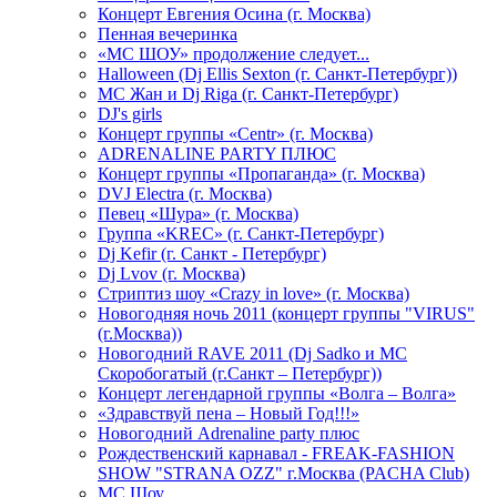
Концерт Евгения Осина (г. Москва)
Пенная вечеринка
«МС ШОУ» продолжение следует...
Halloween (Dj Ellis Sexton (г. Санкт-Петербург))
МС Жан и Dj Riga (г. Санкт-Петербург)
DJ's girls
Концерт группы «Centr» (г. Москва)
ADRENALINE PARTY ПЛЮС
Концерт группы «Пропаганда» (г. Москва)
DVJ Electra (г. Москва)
Певец «Шура» (г. Москва)
Группа «KREC» (г. Санкт-Петербург)
Dj Kefir (г. Санкт - Петербург)
Dj Lvov (г. Москва)
Стриптиз шоу «Crazy in love» (г. Москва)
Новогодняя ночь 2011 (концерт группы "VIRUS"
(г.Москва))
Новогодний RAVE 2011 (Dj Sadko и MC
Скоробогатый (г.Санкт – Петербург))
Концерт легендарной группы «Волга – Волга»
«Здравствуй пена – Новый Год!!!»
Новогодний Adrenaline party плюс
Рождественский карнавал - FREAK-FASHION
SHOW "STRANA OZZ" г.Москва (PACHA Club)
MC Шоу