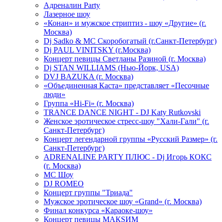
Адреналин Party
Лазерное шоу
«Конан» и мужское стриптиз - шоу «Другие» (г.
Москва)
Dj Sadko & МС Скоробогатый (г.Санкт-Петербург)
Dj PAUL VINITSKY (г.Москва)
Концерт певицы Светланы Разиной (г. Москва)
Dj STAN WILLIAMS (Нью-Йорк, USA)
DVJ BAZUKA (г. Москва)
«Объединенная Каста» представляет «Песочные
люди»
Группа «Hi-Fi» (г. Москва)
TRANCE DANCE NIGHT - DJ Katy Rutkovski
Женское эротическое стресс-шоу "Хали-Гали" (г.
Санкт-Петербург)
Концерт легендарной группы «Русский Размер» (г.
Санкт-Петербург)
ADRENALINE PARTY ПЛЮС - Dj Игорь КОКС
(г. Москва)
MC Шоу
DJ ROMEO
Концерт группы "Триада"
Мужское эротическое шоу «Grand» (г. Москва)
Финал конкурса «Караоке-шоу»
Концерт певицы МАКSИМ