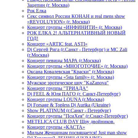
Зацепин (г. Москва)
Рок Елка
Секс символ России КОНАН и real mens show
«REVOLUYION» (г. Москва)
Концерт группы «ИНФИНИТИ» (г. Москва)
РОК ЕЛКА 2! АЛЬТЕРНАТИВНЫЙ НОВЫЙ
ГОД!
Концерт «ARTIC feat. ASTI»
Dj Сергей Рига (г.Санкт - Петербург) и MC Zali
(г.Москва)
Концерт певицы МАРА (г.Москва)
Концерт группы «МНОГОТОЧИЕ» (г. Москва)
Оксана Ковалевская "Краски" (г.Москва)
Концерт группы «5sta family» (г. Москва)
Мужское эротическое шоу "KaZanova"
Концерт группы "ТРИАДА"
Dj FEEL & Юля ПАГО (г. Санкт-Петербург)
Концерт группы LOUNA (г.Москва)
Dj Forsage & Topless Dj Aurika (Ukraine)
Show PLATINUM (г.Санкт - Петербург)
Концерт группы "ПсиХея" (г.Снакт-Петербург)
METELICA CLUB DAY Шоу двойников.
Концерт группы «КАСТА»
Милым Женщинам посвящается! Just man show