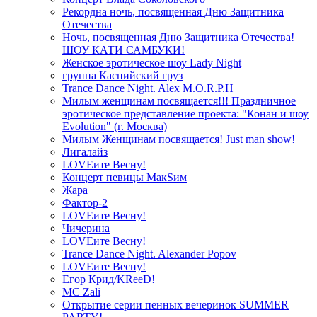
Рекордна ночь, посвященная Дню Защитника
Отечества
Ночь, посвященная Дню Защитника Отечества!
ШОУ КАТИ САМБУКИ!
Женское эротическое шоу Lady Night
группа Каспийский груз
Trance Dance Night. Alex M.O.R.P.H
Милым женщинам посвящается!!! Праздничное
эротическое представление проекта: "Конан и шоу
Evolution" (г. Москва)
Милым Женщинам посвящается! Just man show!
Лигалайз
LOVEите Весну!
Концерт певицы МакSим
Жара
Фактор-2
LOVEите Весну!
Чичерина
LOVEите Весну!
Trance Dance Night. Alexander Popov
LOVEите Весну!
Егор Крид/KReeD!
MC Zali
Открытие серии пенных вечеринок SUMMER