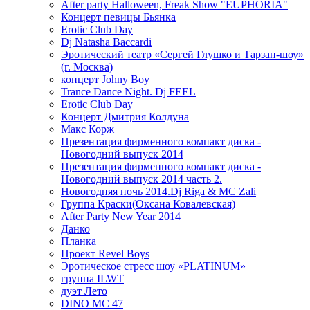
After party Halloween, Freak Show "EUPHORIA"
Концерт певицы Бьянка
Erotic Club Day
Dj Natasha Baccardi
Эротический театр «Сергей Глушко и Тарзан-шоу»
(г. Москва)
концерт Johny Boy
Trance Dance Night. Dj FEEL
Erotic Club Day
Концерт Дмитрия Колдуна
Макс Корж
Презентация фирменного компакт диска -
Новогодний выпуск 2014
Презентация фирменного компакт диска -
Новогодний выпуск 2014 часть 2.
Новогодняя ночь 2014.Dj Riga & MC Zali
Группа Краски(Оксана Ковалевская)
After Party New Year 2014
Данко
Планка
Проект Revel Boys
Эротическое стресс шоу «PLATINUM»
группа ILWT
дуэт Лето
DINO MC 47