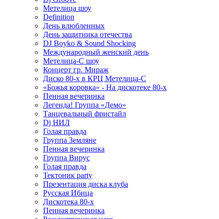
Метелица шоу
Definition
День влюбленных
День защитника отечества
DJ Boyko & Sound Shocking
Международный женский день
Метелица-С шоу
Концерт гр. Мираж
Диско 80-х в КРЦ Метелица-С
«Божья коровка» - На дискотеке 80-х
Пенная вечеринка
Легенда! Группа «Демо»
Танцевальный фристайл
Dj НИЛ
Голая правда
Группа Земляне
Пенная вечеринка
Группа Вирус
Голая правда
Тектоник party
Презентация диска клуба
Русская Ибица
Дискотека 80-х
Пенная вечеринка