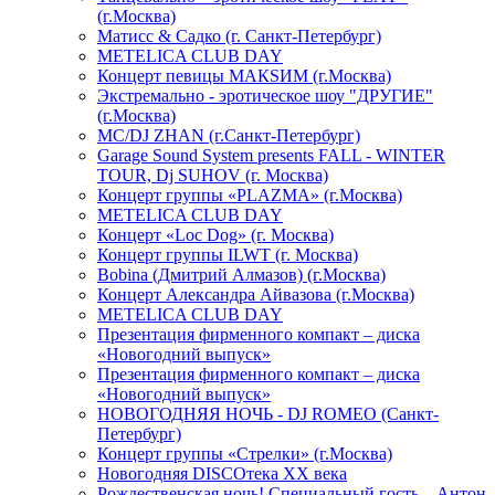
(г.Москва)
Матисс & Садко (г. Санкт-Петербург)
METELICA CLUB DAY
Концерт певицы МАКSИМ (г.Москва)
Экстремально - эротическое шоу "ДРУГИЕ"
(г.Москва)
МС/DJ ZHAN (г.Санкт-Петербург)
Garage Sound System presents FALL - WINTER
TOUR, Dj SUHOV (г. Москва)
Концерт группы «PLAZMA» (г.Москва)
METELICA CLUB DAY
Концерт «Loc Dog» (г. Москва)
Концерт группы ILWT (г. Москва)
Bobina (Дмитрий Алмазов) (г.Москва)
Концерт Александра Айвазова (г.Москва)
METELICA CLUB DAY
Презентация фирменного компакт – диска
«Новогодний выпуск»
Презентация фирменного компакт – диска
«Новогодний выпуск»
НОВОГОДНЯЯ НОЧЬ - DJ ROMEO (Санкт-
Петербург)
Концерт группы «Стрелки» (г.Москва)
Новогодняя DISCOтека ХХ века
Рождественская ночь! Специальный гость – Антон