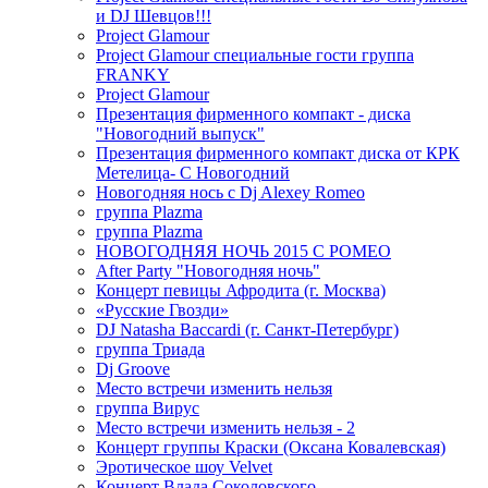
и DJ Шевцов!!!
Project Glamour
Project Glamour специальные гости группа
FRANKY
Project Glamour
Презентация фирменного компакт - диска
"Новогодний выпуск"
Презентация фирменного компакт диска от КРК
Метелица- С Новогодний
Новогодняя нось с Dj Alexey Romeo
группа Plazma
группа Plazma
НОВОГОДНЯЯ НОЧЬ 2015 C РОМЕО
After Party "Новогодняя ночь"
Концерт певицы Афродита (г. Москва)
«Русские Гвозди»
DJ Natasha Baccardi (г. Санкт-Петербург)
группа Триада
Dj Groove
Место встречи изменить нельзя
группа Вирус
Место встречи изменить нельзя - 2
Концерт группы Краски (Оксана Ковалевская)
Эротическое шоу Velvet
Концерт Влада Соколовского