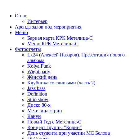
О нас
Интерьер
Аренда залов под мероприятия
Меню
Барная карта КРК Метелица-С
Меню КРК Метелица-С
Фотоотчеты
Lx24 (Алексей Назаров). Презентация нового
альбома
Kolya Funk
Wight party
Женский день
Клубника со сливками (часть 2)
Jazz bass
Definition
Strip show
Диско 80-х
Метелица стрип
Канун
Новый Год с Метелица-С
Концерт группы "Корни"
День студента при участии МС Белова
Dj Groove