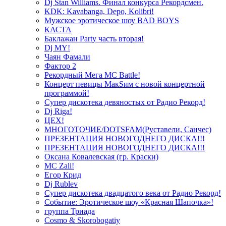
Dj Stan Williams. Финал конкурса Рекордсмен.
KDK: Kavabanga, Depo, Kolibri!
Мужское эротическое шоу BAD BOYS
КАСТА
Баклажан Party часть вторая!
Dj MY!
Чаян Фамали
Фактор 2
Рекордный Мега МС Battle!
Концерт певицы МакSим с новой концертной
программой!
Супер дискотека девяностых от Радио Рекорд!
Dj Riga!
ЦЕХ!
МНОГОТОЧИЕ/DOTSFAM(Руставели, Санчес)
ПРЕЗЕНТАЦИЯ НОВОГОДНЕГО ДИСКА!!!
ПРЕЗЕНТАЦИЯ НОВОГОДНЕГО ДИСКА!!!
Оксана Ковалевская (гр. Краски)
MC Zali!
Егор Крид
Dj Rublev
Супер дискотека двадцатого века от Радио Рекорд!
Событие: Эротическое шоу «Красная Шапочка»!
группа Триада
Cosmo & Skorobogatiy