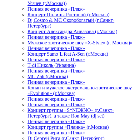
Усачев (г.Москва))
Пенная вечеринка «Пляж»
Концерт Полины Ростовой (г.Москва)
Dj Cosmo & МС Скоробогатый (г.Санкт-
Петербург)
Концерт Александра Айвазова (г.Москва)
Пенная вечеринка «Пляж»
Мужское эротическое шоу «X-Style» (г. Москва)»
Пенная вечеринка «Пляж»
Концерт Samo`L feat A-Sen (г.Москва)
Пенная вечеринка «Пляж»
Т-dj Николь (Украина)
Пенная вечеринка «Пляж»
МС Zali (г.Москва)
Пенная вечеринка «Пляж»
Конан и мужское экстремально-эротическое шоу
«Evolution» (г.Москва)
Пенная вечеринка «Пляж»
Пенная вечеринка «Пляж»
Концерт группы «S*NEЖNO» (г.Санкт-
Петербург), а также Ron May (dj set)
Пенная вечеринка «Пляж»
Концерт группы «Планка» (г.Москва)
Пенная вечеринка «Пляж»
Dj Сергей Рига (г.Санкт-Петербург)