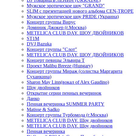
DJ ТоварищЪ ЛЕНИН (UKRAINE)
Мужское эротическое шоу "GRAND"
SLIM с презентацией нового альбома CEN-TROPE
Мужское эротическое шоу PRIDE (Украина)
Концерт группы Вирус
Доминик Джокер (г.Москва)
METELICA CLUB DAY. ШОУ ДВОЙНИКОВ
ST1M
DVJ Bazuka
Концерт группы "Слот"
METELICA CLUB DAY. ШОУ ДВОЙНИКОВ
Концерт певицы Эльвира Т
Проект Malibu Breeze (Hungary)
Концерт группы Мираж (солистка Маргарита
Суханкина)
Sharon May Linn(вокал of Alex Gaudino)
Шоу двойников
Открытие серии пенных вечеринок
Данко
Пенная вечеринка SUMMER PARTY
Matisse & Sadko
Концерт группы Турбомода (г.Москва)
METELICA CLUB DAY. Шоу двойников
METELICA CLUB DAY. Шоу двойников
Пенная вечеринка