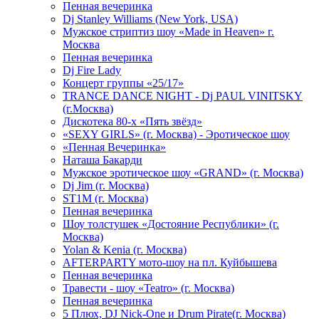
Пенная вечеринка
Dj Stanley Williams (New York, USA)
Мужское стриптиз шоу «Made in Heaven» г.
Москва
Пенная вечеринка
Dj Fire Lady
Концерт группы «25/17»
TRANCE DANCE NIGHT - Dj PAUL VINITSKY
(г.Москва)
Дискотека 80-х «Пять звёзд»
«SEXY GIRLS» (г. Москва) - Эротическое шоу
«Пенная Вечеринка»
Hаташа Бакарди
Мужское эротическое шоу «GRAND» (г. Москва)
Dj Jim (г. Москва)
ST1M (г. Москва)
Пенная вечеринка
Шоу толстушек «Достояние Республики» (г.
Москва)
Yolan & Kenia (г. Москва)
AFTERPARTY мото-шоу на пл. Куйбышева
Пенная вечеринка
Травести - шоу «Teatro» (г. Москва)
Пенная вечеринка
5 Плюх, DJ Nick-One и Drum Pirate(г. Москва)