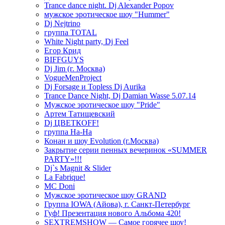
Trance dance night. Dj Alexander Popov
мужское эротическое шоу "Hummer"
Dj Nejtrino
группа TOTAL
White Night party, Dj Feel
Егор Крид
BIFFGUYS
Dj Jim (г. Москва)
VogueMenProject
Dj Forsage и Topless Dj Aurika
Trance Dance Night, Dj Damian Wasse 5.07.14
Мужское эротическое шоу "Pride"
Артем Татищевский
Dj ЦВЕТКOFF!
группа На-На
Конан и шоу Evolution (г.Москва)
Закрытие серии пенных вечеринок «SUMMER
PARTY»!!!
Dj`s Magnit & Slider
La Fabrique!
MC Doni
Мужское эротическое шоу GRAND
Группа IOWA (Айова), г. Санкт-Петербург
Гуф! Презентация нового Альбома 420!
SEXTREMSHOW — Самое горячее шоу!