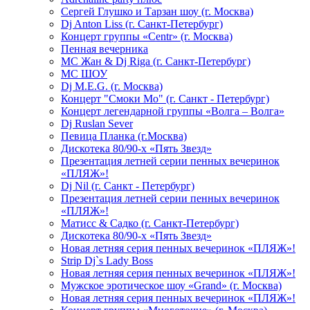
Сергей Глушко и Тарзан шоу (г. Москва)
Dj Anton Liss (г. Санкт-Петербург)
Концерт группы «Centr» (г. Москва)
Пенная вечерника
МС Жан & Dj Riga (г. Санкт-Петербург)
МС ШОУ
Dj M.E.G. (г. Москва)
Концерт "Смоки Мо" (г. Санкт - Петербург)
Концерт легендарной группы «Волга – Волга»
Dj Ruslan Sever
Певица Планка (г.Москва)
Дискотека 80/90-х «Пять Звезд»
Презентация летней серии пенных вечеринок
«ПЛЯЖ»!
Dj Nil (г. Санкт - Петербург)
Презентация летней серии пенных вечеринок
«ПЛЯЖ»!
Матисс & Садко (г. Санкт-Петербург)
Дискотека 80/90-х «Пять Звезд»
Новая летняя серия пенных вечеринок «ПЛЯЖ»!
Strip Dj`s Lady Boss
Новая летняя серия пенных вечеринок «ПЛЯЖ»!
Мужское эротическое шоу «Grand» (г. Москва)
Новая летняя серия пенных вечеринок «ПЛЯЖ»!