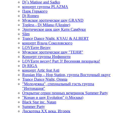
Dj`s Matisse and Sadko
концерт группы PLAZMA
Парк Горького
Dj Romeo
Мужское эротическое шоу GRAND
Topless - Dj Milana (Ukraine)
Эротическое шок шоу Кати Самбуки
Slim
Trance Dance Night. KYAU & ALBERT
концерт Влада Соколовского
LOVEите Весну
Мужское эротическое шоу "ТЕНИ"
Концерт группы Инфинити
LOVEите весну! Part 3! Весенняя лихорадка!
Dj RIGA
концерт Artic feat Asti
Russian Hip – Hop Station, группа Восточный округ
Trance Dance Night, Omnia
"Молодежка", специальный гость группа
"Интонация"
Открытие серии пенных вечеринок Summer Party
"Конан и шоу Evolution" (г.Москва)
Black Star inc. Natan
Summer Party
Дискотека ХХ века. Игорек