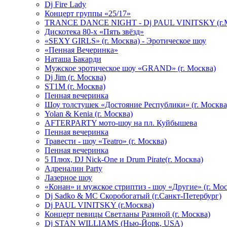
Dj Fire Lady
Концерт группы «25/17»
TRANCE DANCE NIGHT - Dj PAUL VINITSKY (г.М
Дискотека 80-х «Пять звёзд»
«SEXY GIRLS» (г. Москва) - Эротическое шоу
«Пенная Вечеринка»
Hаташа Бакарди
Мужское эротическое шоу «GRAND» (г. Москва)
Dj Jim (г. Москва)
ST1M (г. Москва)
Пенная вечеринка
Шоу толстушек «Достояние Республики» (г. Москва
Yolan & Kenia (г. Москва)
AFTERPARTY мото-шоу на пл. Куйбышева
Пенная вечеринка
Травести - шоу «Teatro» (г. Москва)
Пенная вечеринка
5 Плюх, DJ Nick-One и Drum Pirate(г. Москва)
Адреналин Party
Лазерное шоу
«Конан» и мужское стриптиз - шоу «Другие» (г. Мос
Dj Sadko & МС Скоробогатый (г.Санкт-Петербург)
Dj PAUL VINITSKY (г.Москва)
Концерт певицы Светланы Разиной (г. Москва)
Dj STAN WILLIAMS (Нью-Йорк, USA)