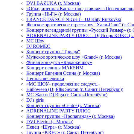
DVJ BAZUKA (г. Москва)
«Объединенная Каста» представляет «Песочные лю
Группа «Hi-Fi» (г. Москва)
TRANCE DANCE NIGHT - DJ Katy Rutkovski
Женское эротическое стресс-шоу "Хали-Гали" (г. Са
Концерт легендарной группы «Русский Размер» (г. 
ADRENALINE PARTY ПЛЮС - Dj Игорь КОКС (г. 
MC Шоу
DJ ROMEO
Концерт группы "Триада"
Мужское эротическое шоу «Grand» (г. Москва)
Финал конкурса «Караоке-шоу»
Концерт певицы МАКSИМ
Концерт Евгения Осина (г. Москва)
Пенная вечеринка
«МС ШОУ» продолжение следует...
Halloween (Dj Ellis Sexton (г. Санкт-Петербург))
МС Жан и Dj Riga (г. Санкт-Петербург)
DJ's girls
Концерт группы «Centr» (г. Москва)
ADRENALINE PARTY ПЛЮС
Концерт группы «Пропаганда» (г. Москва)
DVJ Electra (г. Москва)
Певец «Шура» (г. Москва)
Группа «KREC» (г. Санкт-Петербург)