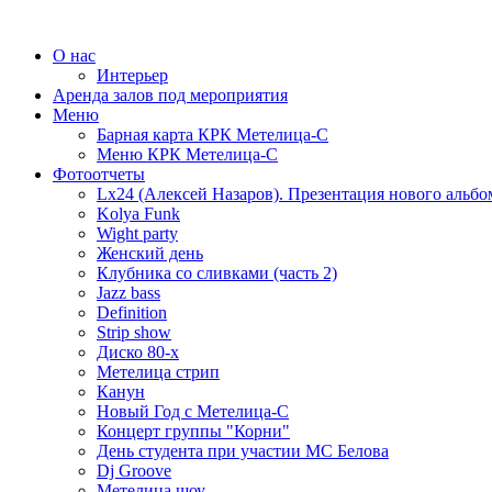
О нас
Интерьер
Аренда залов под мероприятия
Меню
Барная карта КРК Метелица-С
Меню КРК Метелица-С
Фотоотчеты
Lx24 (Алексей Назаров). Презентация нового альбо
Kolya Funk
Wight party
Женский день
Клубника со сливками (часть 2)
Jazz bass
Definition
Strip show
Диско 80-х
Метелица стрип
Канун
Новый Год с Метелица-С
Концерт группы "Корни"
День студента при участии МС Белова
Dj Groove
Метелица шоу