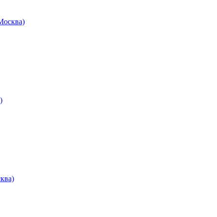
осква)
)
ква)