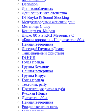
Definition
День влюбленных
День защитника отечества
DJ Boyko & Sound Shocking
Международный женский день
Метелица-С шоу
Концерт гр. Мираж
Диско 80-х в КРЦ Метелица-С
«Божья коровка» - На дискотеке 80-х
Пенная вечеринка
Легенда! Группа «Демо»
Танцевальный фристайл
Dj НИЛ
Голая правда
Группа Земляне
Пенная вечеринка
Группа Вирус
Голая правда
Тектоник party
Презентация диска клуба
Русская Ибица
Дискотека 80-х
Пенная вечеринка
Рождественская ночь