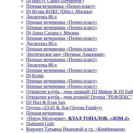
Dj Нил (г. Санкт-Петербург)
Пенная вечеринка «Пенно-пласт»
Dj Игорь КОКС (Dfm г. Москва)
Дискотека 80-х
Пенные вечеринки «Пенно-пласт»
Пенные вечеринки «Пенно-пласт»
Dj Анна Сахара г. Москва
Пенные вечеринки «Пенно-пласт»
Дискотека 80-х
Пенные вечеринки «Пенно-пласт»
Эротическое шоу «Ночные Амазонки»
Пенные вечеринки «Пенно-пласт»
Дискотека 80-х
Пенные вечеринки «Пенно-пласт»
Dj Kenia
Пенные вечеринки «Пенно-пласт»
Пенные вечеринки «Пенно-пласт»
Открытие клуба - день первый! DJ Matisse & DJ Sad
Открытие клуба - день второй! Группа "РЕФЛЕКС"
DJ Нил & Evan Sax
Группа «23:45 & Лоя (5ivesta Family)»
Пенная вечеринка
«Поезд Молодежи».
ВЛАД ТОПАЛОВ. «ДОМ-2»
Daimond Girls
Концерт Татьяны Ивановой и гр. «Комбинация»