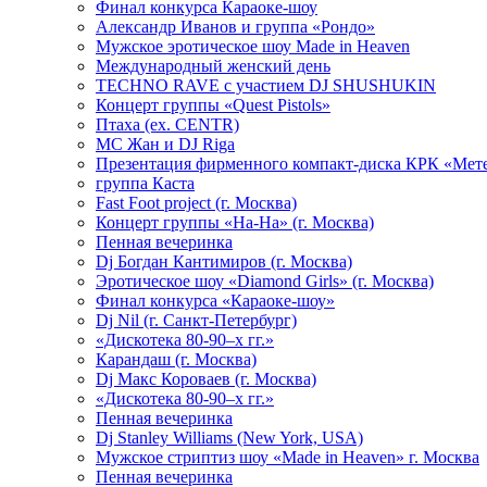
Финал конкурса Караоке-шоу
Александр Иванов и группа «Рондо»
Мужское эротическое шоу Made in Heaven
Международный женский день
TECHNO RAVE с участием DJ SHUSHUKIN
Концерт группы «Quest Pistols»
Птаха (ex. CENTR)
МС Жан и DJ Riga
Презентация фирменного компакт-диска КРК «Мет
группа Каста
Fast Foot project (г. Москва)
Концерт группы «На-На» (г. Москва)
Пенная вечеринка
Dj Богдан Кантимиров (г. Москва)
Эротическое шоу «Diamond Girls» (г. Москва)
Финал конкурса «Караоке-шоу»
Dj Nil (г. Санкт-Петербург)
«Дискотека 80-90–х гг.»
Карандаш (г. Москва)
Dj Макс Короваев (г. Москва)
«Дискотека 80-90–х гг.»
Пенная вечеринка
Dj Stanley Williams (New York, USA)
Мужское стриптиз шоу «Made in Heaven» г. Москва
Пенная вечеринка