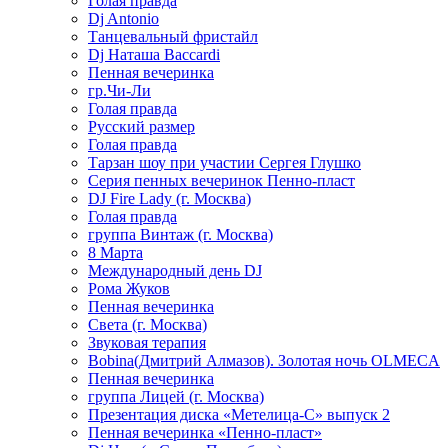
Голая правда
Dj Antonio
Танцевальный фристайл
Dj Наташа Baccardi
Пенная вечеринка
гр.Чи-Ли
Голая правда
Русский размер
Голая правда
Тарзан шоу при участии Сергея Глушко
Серия пенных вечеринок Пенно-пласт
DJ Fire Lady (г. Москва)
Голая правда
группа Винтаж (г. Москва)
8 Марта
Международный день DJ
Рома Жуков
Пенная вечеринка
Света (г. Москва)
Звуковая терапия
Bobina(Дмитрий Алмазов). Золотая ночь OLMECA
Пенная вечеринка
группа Лицей (г. Москва)
Презентация диска «Метелица-С» выпуск 2
Пенная вечеринка «Пенно-пласт»