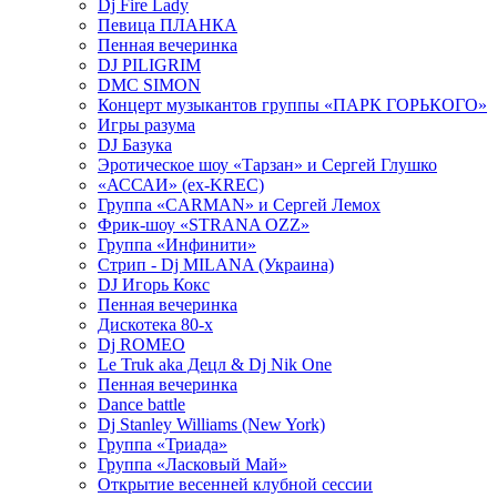
Dj Fire Lady
Певица ПЛАНКА
Пенная вечеринка
DJ PILIGRIM
DMC SIMON
Концерт музыкантов группы «ПАРК ГОРЬКОГО»
Игры разума
DJ Базука
Эротическое шоу «Тарзан» и Сергей Глушко
«АССАИ» (ex-KREC)
Группа «CARMAN» и Сергей Лемох
Фрик-шоу «STRANA OZZ»
Группа «Инфинити»
Стрип - Dj MILANA (Украина)
DJ Игорь Кокс
Пенная вечеринка
Дискотека 80-х
Dj ROMEO
Le Truk aka Децл & Dj Nik One
Пенная вечеринка
Dance battle
Dj Stanley Williams (New York)
Группа «Триада»
Группа «Ласковый Май»
Открытие весенней клубной сессии