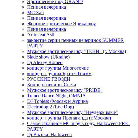
Эротическое шоу GRAND
Пенная вечеринка
MC Zali
Пенная вечеринка
Женское эротическое Эрика шоу
Пенная вечеринка
Artic feat Asti
закрытие серии пенных вечеринок SUMMER
PARTY
Мужское эротическое шоу "ТЕНИ" (г. Москва)
Slade show (Ukraine)
Dj Alexey Romeo
концерт группы Многоточие
концерт группы Братья Гримм
РУССКИЕ ГВОЗДИ
Концерт певицы Света
Мужское эротическое шоу "PRIDE"
Trance Dance Night, OMNIA
DJ-Topless Форсаж и Аурика
Electrodog 2 (Loc Dog)
Мужское эротическое шоу "Неудержимые"
концерт группы Пропаганда (г.Москва)
Самое страшное МС шоу в году. Halloween PRE-
PARTY
Dj Bazuka_Halloween