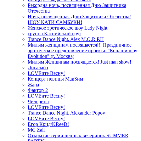
Рекордна ночь, посвященная Дню Защитника
Отечества
Ночь, посвященная Дню Защитника Отечества!
ШОУ КАТИ САМБУКИ!
Женское эротическое шоу Lady Night
группа Каспийский груз
Trance Dance Night. Alex M.O.R.P.H
Милым женщинам посвящается!!! Праздничное
эротическое представление проекта: "Конан и шоу
Evolution" (г. Москва)
Милым Женщинам посвящается! Just man show!
Лигалайз
LOVEите Весну!
Концерт певицы МакSим
Жара
Фактор-2
LOVEите Весну!
Чичерина
LOVEите Весну!
Trance Dance Night. Alexander Popov
LOVEите Весну!
Егор Крид/KReeD!
MC Zali
Открытие серии пенных вечеринок SUMMER