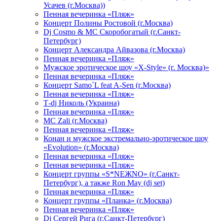
Усачев (г.Москва))
Пенная вечеринка «Пляж»
Концерт Полины Ростовой (г.Москва)
Dj Cosmo & МС Скоробогатый (г.Санкт-
Петербург)
Концерт Александра Айвазова (г.Москва)
Пенная вечеринка «Пляж»
Мужское эротическое шоу «X-Style» (г. Москва)»
Пенная вечеринка «Пляж»
Концерт Samo`L feat A-Sen (г.Москва)
Пенная вечеринка «Пляж»
Т-dj Николь (Украина)
Пенная вечеринка «Пляж»
МС Zali (г.Москва)
Пенная вечеринка «Пляж»
Конан и мужское экстремально-эротическое шоу
«Evolution» (г.Москва)
Пенная вечеринка «Пляж»
Пенная вечеринка «Пляж»
Концерт группы «S*NEЖNO» (г.Санкт-
Петербург), а также Ron May (dj set)
Пенная вечеринка «Пляж»
Концерт группы «Планка» (г.Москва)
Пенная вечеринка «Пляж»
Dj Сергей Рига (г.Санкт-Петербург)