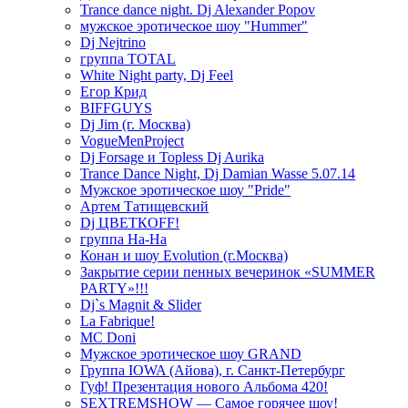
Trance dance night. Dj Alexander Popov
мужское эротическое шоу "Hummer"
Dj Nejtrino
группа TOTAL
White Night party, Dj Feel
Егор Крид
BIFFGUYS
Dj Jim (г. Москва)
VogueMenProject
Dj Forsage и Topless Dj Aurika
Trance Dance Night, Dj Damian Wasse 5.07.14
Мужское эротическое шоу "Pride"
Артем Татищевский
Dj ЦВЕТКOFF!
группа На-На
Конан и шоу Evolution (г.Москва)
Закрытие серии пенных вечеринок «SUMMER
PARTY»!!!
Dj`s Magnit & Slider
La Fabrique!
MC Doni
Мужское эротическое шоу GRAND
Группа IOWA (Айова), г. Санкт-Петербург
Гуф! Презентация нового Альбома 420!
SEXTREMSHOW — Самое горячее шоу!