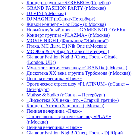
Концерт группы «SEREBRO» (Серебро)
GRAND FASHION PARTY (г.Москва)
DJ VINI (г.Москва)
DJ MAGNIT (г.Санкт-Петербург)
Живой концерт «Loc Dog» (г. Москва)
Новый клубный проект «GAMES NOT OVER»
Концерт группы «PLAZMA» (г.Москва)
MOVIE NIGHT (Фрик-шоу "Эйфория")
Птаха, МС Дым, Dj Nik One (г.Москва)
МС Жан & Dj Riga (г. Санкт-Петербург)
Glamour Fashion Night! (Спец. Гость - Cicada
(London, UK))
Мужское эротическое шоу «GRAND» (г.Москва)
Дискотека XX века (группа Турбомода (г.Москва))
Пенная вечеринка «Пляж»
Эротическое стресс шоу «PLATINUM» (г.Санкт –
Петербург)
Matisse & Sadko (г.Санкт – Петербург)
«Дискотека ХХ века» (гр. «Старый третий»)
Концерт Антона Зацепина (г.Москва)
Пенная вечеринка «Пляж»
Танцевально – эротическое шоу «PLAY»
(г.Москва)
Пенная вечеринка «Пляж»
Glamour Fashion Night! (Спец. Гость - Dj Юрий