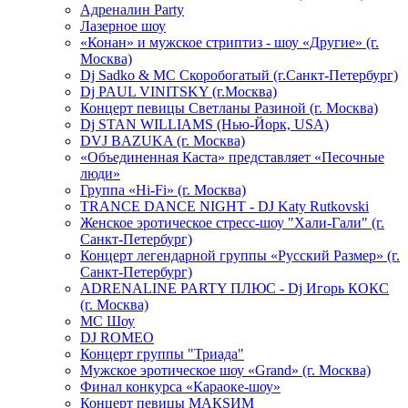
Адреналин Party
Лазерное шоу
«Конан» и мужское стриптиз - шоу «Другие» (г.
Москва)
Dj Sadko & МС Скоробогатый (г.Санкт-Петербург)
Dj PAUL VINITSKY (г.Москва)
Концерт певицы Светланы Разиной (г. Москва)
Dj STAN WILLIAMS (Нью-Йорк, USA)
DVJ BAZUKA (г. Москва)
«Объединенная Каста» представляет «Песочные
люди»
Группа «Hi-Fi» (г. Москва)
TRANCE DANCE NIGHT - DJ Katy Rutkovski
Женское эротическое стресс-шоу "Хали-Гали" (г.
Санкт-Петербург)
Концерт легендарной группы «Русский Размер» (г.
Санкт-Петербург)
ADRENALINE PARTY ПЛЮС - Dj Игорь КОКС
(г. Москва)
MC Шоу
DJ ROMEO
Концерт группы "Триада"
Мужское эротическое шоу «Grand» (г. Москва)
Финал конкурса «Караоке-шоу»
Концерт певицы МАКSИМ