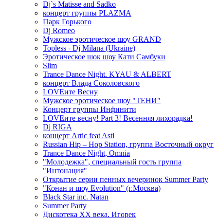
Dj`s Matisse and Sadko
концерт группы PLAZMA
Парк Горького
Dj Romeo
Мужское эротическое шоу GRAND
Topless - Dj Milana (Ukraine)
Эротическое шок шоу Кати Самбуки
Slim
Trance Dance Night. KYAU & ALBERT
концерт Влада Соколовского
LOVEите Весну
Мужское эротическое шоу "ТЕНИ"
Концерт группы Инфинити
LOVEите весну! Part 3! Весенняя лихорадка!
Dj RIGA
концерт Artic feat Asti
Russian Hip – Hop Station, группа Восточный округ
Trance Dance Night, Omnia
"Молодежка", специальный гость группа
"Интонация"
Открытие серии пенных вечеринок Summer Party
"Конан и шоу Evolution" (г.Москва)
Black Star inc. Natan
Summer Party
Дискотека ХХ века. Игорек