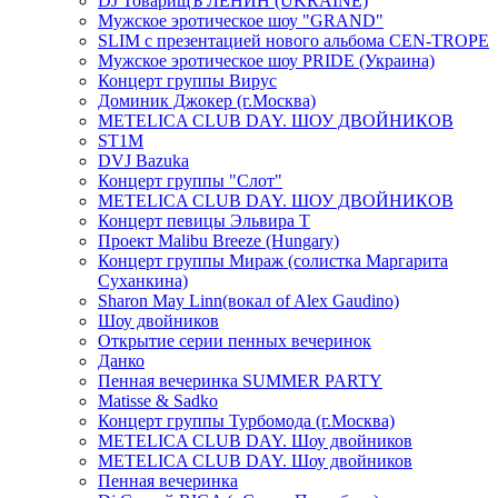
DJ ТоварищЪ ЛЕНИН (UKRAINE)
Мужское эротическое шоу "GRAND"
SLIM с презентацией нового альбома CEN-TROPE
Мужское эротическое шоу PRIDE (Украина)
Концерт группы Вирус
Доминик Джокер (г.Москва)
METELICA CLUB DAY. ШОУ ДВОЙНИКОВ
ST1M
DVJ Bazuka
Концерт группы "Слот"
METELICA CLUB DAY. ШОУ ДВОЙНИКОВ
Концерт певицы Эльвира Т
Проект Malibu Breeze (Hungary)
Концерт группы Мираж (солистка Маргарита
Суханкина)
Sharon May Linn(вокал of Alex Gaudino)
Шоу двойников
Открытие серии пенных вечеринок
Данко
Пенная вечеринка SUMMER PARTY
Matisse & Sadko
Концерт группы Турбомода (г.Москва)
METELICA CLUB DAY. Шоу двойников
METELICA CLUB DAY. Шоу двойников
Пенная вечеринка