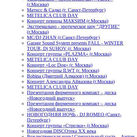
(г.Москва)
Матисс & Садко (г. Санкт-Петербург)
METELICA CLUB DAY
Концерт певицы МАКSИМ (г.Москва)
Экстремально - эротическое шоу "ДРУГИЕ"
(г.Москва)
МС/DJ ZHAN (г.Санкт-Петербург)
Garage Sound System presents FALL - WINTER
TOUR, Dj SUHOV (г. Москва)
Концерт группы «PLAZMA» (г.Москва)
METELICA CLUB DAY
Концерт «Loc Dog» (г. Москва)
Концерт группы ILWT (г. Москва)
Bobina (Дмитрий Алмазов) (г.Москва)
Концерт Александра Айвазова (г.Москва)
METELICA CLUB DAY
Презентация фирменного компакт – диска
«Новогодний выпуск»
Презентация фирменного компакт – диска
«Новогодний выпуск»
НОВОГОДНЯЯ НОЧЬ - DJ ROMEO (Санкт-
Петербург)
Концерт группы «Стрелки» (г.Москва)
Новогодняя DISCOтека ХХ века
Рождественская ночь! Специальный гость – Антон