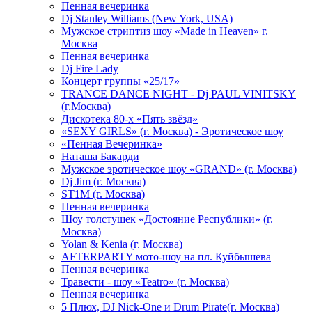
Пенная вечеринка
Dj Stanley Williams (New York, USA)
Мужское стриптиз шоу «Made in Heaven» г.
Москва
Пенная вечеринка
Dj Fire Lady
Концерт группы «25/17»
TRANCE DANCE NIGHT - Dj PAUL VINITSKY
(г.Москва)
Дискотека 80-х «Пять звёзд»
«SEXY GIRLS» (г. Москва) - Эротическое шоу
«Пенная Вечеринка»
Hаташа Бакарди
Мужское эротическое шоу «GRAND» (г. Москва)
Dj Jim (г. Москва)
ST1M (г. Москва)
Пенная вечеринка
Шоу толстушек «Достояние Республики» (г.
Москва)
Yolan & Kenia (г. Москва)
AFTERPARTY мото-шоу на пл. Куйбышева
Пенная вечеринка
Травести - шоу «Teatro» (г. Москва)
Пенная вечеринка
5 Плюх, DJ Nick-One и Drum Pirate(г. Москва)