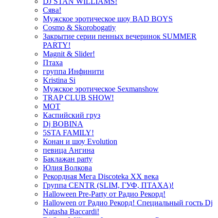
DJ STAN WILLIAMS!
Сява!
Мужское эротическое шоу BAD BOYS
Cosmo & Skorobogatiy
Закрытие серии пенных вечеринок SUMMER
PARTY!
Magnit & Slider!
Птаха
группа Инфинити
Kristina Si
Мужское эротическое Sexmanshow
TRAP CLUB SHOW!
МОТ
Каспийский груз
Dj BOBINA
5STA FAMILY!
Конан и шоу Evolution
певица Ангина
Баклажан party
Юлия Волкова
Рекордная Мега Discoteka XX века
Группа CENTR (SLIM, ГУФ, ПТАХА)!
Halloween Pre-Party от Радио Рекорд!
Halloween от Радио Рекорд! Специальный гость Dj
Natasha Baccardi!