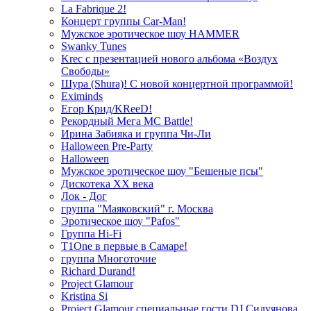
La Fabrique 2!
Концерт группы Car-Man!
Мужское эротическое шоу HAMMER
Swanky Tunes
Krec с презентацией нового альбома «Воздух
Свободы»
Шура (Shura)! С новой концертной программой!
Eximinds
Егор Крид/KReeD!
Рекордный Мега МС Battle!
Ирина Забияка и группа Чи-Ли
Halloween Pre-Party
Halloween
Мужское эротическое шоу "Бешеные псы"
Дискотека ХХ века
Лок - Дог
группа "Маяковский" г. Москва
Эротическое шоу "Pafos"
Группа Hi-Fi
T1One в первые в Самаре!
группа Многоточие
Richard Durand!
Project Glamour
Kristina Si
Project Glamour специальные гости DJ Силуянова