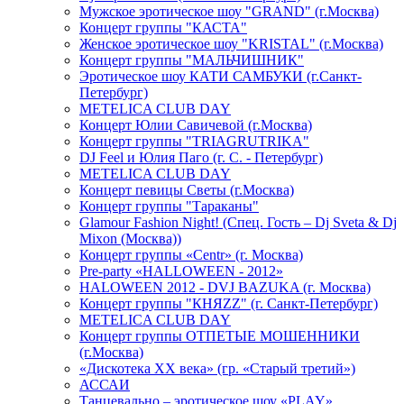
Мужское эротическое шоу "GRAND" (г.Москва)
Концерт группы "КАСТА"
Женское эротическое шоу "KRISTAL" (г.Москва)
Концерт группы "МАЛЬЧИШНИК"
Эротическое шоу КАТИ САМБУКИ (г.Санкт-
Петербург)
METELICA CLUB DAY
Концерт Юлии Савичевой (г.Москва)
Концерт группы "TRIAGRUTRIKA"
DJ Feel и Юлия Паго (г. С. - Петербург)
METELICA CLUB DAY
Концерт певицы Светы (г.Москва)
Концерт группы "Тараканы"
Glamour Fashion Night! (Спец. Гость – Dj Sveta & Dj
Mixon (Москва))
Концерт группы «Centr» (г. Москва)
Pre-party «HALLOWEEN - 2012»
HALOWEEN 2012 - DVJ BAZUKA (г. Москва)
Концерт группы "КНЯZZ" (г. Санкт-Петербург)
METELICA CLUB DAY
Концерт группы ОТПЕТЫЕ МОШЕННИКИ
(г.Москва)
«Дискотека ХХ века» (гр. «Старый третий»)
АССАИ
Танцевально – эротическое шоу «PLAY»