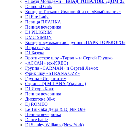
«Поезд Молодежи».
ВЛАД ТОПАЛОВ. «ДОМ-2»
Daimond Girls
Концерт Татьяны Ивановой и гр. «Комбинация»
Dj Fire Lady
Певица ПЛАНКА
Пенная вечеринка
DJ PILIGRIM
DMC SIMON
Концерт музыкантов группы «ПАРК ГОРЬКОГО»
Игры разума
DJ Базука
Эротическое шоу «Тарзан» и Сергей Глушко
«АССАИ» (ex-KREC)
Группа «CARMAN» и Сергей Лемох
Фрик-шоу «STRANA OZZ»
Группа «Инфинити»
Стрип - Dj MILANA (Украина)
DJ Игорь Кокс
Пенная вечеринка
Дискотека 80-х
Dj ROMEO
Le Truk aka Децл & Dj Nik One
Пенная вечеринка
Dance battle
Dj Stanley Williams (New York)