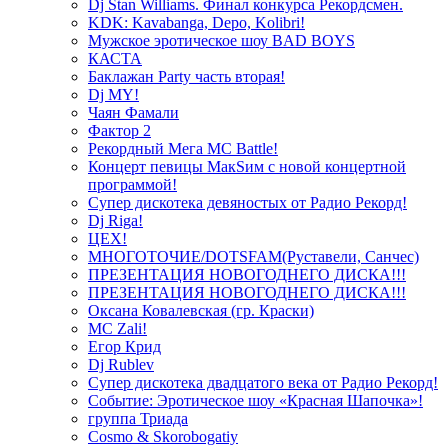
Dj Stan Williams. Финал конкурса Рекордсмен.
KDK: Kavabanga, Depo, Kolibri!
Мужское эротическое шоу BAD BOYS
КАСТА
Баклажан Party часть вторая!
Dj MY!
Чаян Фамали
Фактор 2
Рекордный Мега МС Battle!
Концерт певицы МакSим с новой концертной
программой!
Супер дискотека девяностых от Радио Рекорд!
Dj Riga!
ЦЕХ!
МНОГОТОЧИЕ/DOTSFAM(Руставели, Санчес)
ПРЕЗЕНТАЦИЯ НОВОГОДНЕГО ДИСКА!!!
ПРЕЗЕНТАЦИЯ НОВОГОДНЕГО ДИСКА!!!
Оксана Ковалевская (гр. Краски)
MC Zali!
Егор Крид
Dj Rublev
Супер дискотека двадцатого века от Радио Рекорд!
Событие: Эротическое шоу «Красная Шапочка»!
группа Триада
Cosmo & Skorobogatiy