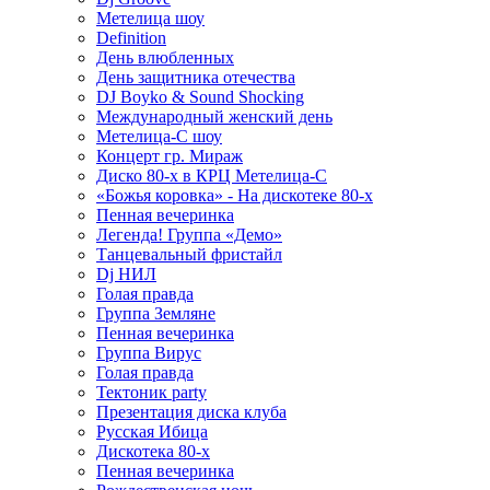
Метелица шоу
Definition
День влюбленных
День защитника отечества
DJ Boyko & Sound Shocking
Международный женский день
Метелица-С шоу
Концерт гр. Мираж
Диско 80-х в КРЦ Метелица-С
«Божья коровка» - На дискотеке 80-х
Пенная вечеринка
Легенда! Группа «Демо»
Танцевальный фристайл
Dj НИЛ
Голая правда
Группа Земляне
Пенная вечеринка
Группа Вирус
Голая правда
Тектоник party
Презентация диска клуба
Русская Ибица
Дискотека 80-х
Пенная вечеринка