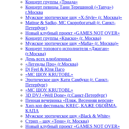
Концерт группы «Триада»
Концерт певицы Тани Терешиной («Tanya»)
г.Москва
Мужское эротическое шоу «X-Style» (г. Москва)»
Matissе & Sadko, MC Скоробогатый (г. Санкт-
Петербург)
Новый клубный проект «GAMES NOT OVER»
Концерт группы «Краски» (г. Москва)
Мужское эротическое шоу «Mafia» (г. Москва)»
Концерт топового исполнителя «Джиган»
(г.Москва)
День всех влюбленных
«Легенды Про» (г.Москва)
Dj Feel & Юля Паго
«МС ШОУ. KRUTOBL»
Эротическое шоу Кати Самбуки (г. Санкт-
Петербург)
«МС ШОУ. KRUTOBL»
3D DVJ «Well Done» (г.Санкт-Петербург)
Пенная вечеринка «Пляж. Весенняя версия»
Хип-хоп фестиваль: KREC, КАЖЕ ОБОЙМА,
КАПА
Мужское эротическое шоу «Black & White»
Стрип – шоу «Тени» (г. Москва)
Новый клубный проект «GAMES NOT OVER»