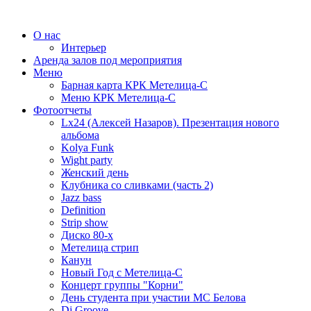
О нас
Интерьер
Аренда залов под мероприятия
Меню
Барная карта КРК Метелица-С
Меню КРК Метелица-С
Фотоотчеты
Lx24 (Алексей Назаров). Презентация нового
альбома
Kolya Funk
Wight party
Женский день
Клубника со сливками (часть 2)
Jazz bass
Definition
Strip show
Диско 80-х
Метелица стрип
Канун
Новый Год с Метелица-С
Концерт группы "Корни"
День студента при участии МС Белова
Dj Groove