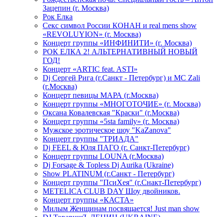
Зацепин (г. Москва)
Рок Елка
Секс символ России КОНАН и real mens show
«REVOLUYION» (г. Москва)
Концерт группы «ИНФИНИТИ» (г. Москва)
РОК ЕЛКА 2! АЛЬТЕРНАТИВНЫЙ НОВЫЙ
ГОД!
Концерт «ARTIC feat. ASTI»
Dj Сергей Рига (г.Санкт - Петербург) и MC Zali
(г.Москва)
Концерт певицы МАРА (г.Москва)
Концерт группы «МНОГОТОЧИЕ» (г. Москва)
Оксана Ковалевская "Краски" (г.Москва)
Концерт группы «5sta family» (г. Москва)
Мужское эротическое шоу "KaZanova"
Концерт группы "ТРИАДА"
Dj FEEL & Юля ПАГО (г. Санкт-Петербург)
Концерт группы LOUNA (г.Москва)
Dj Forsage & Topless Dj Aurika (Ukraine)
Show PLATINUM (г.Санкт - Петербург)
Концерт группы "ПсиХея" (г.Снакт-Петербург)
METELICA CLUB DAY Шоу двойников.
Концерт группы «КАСТА»
Милым Женщинам посвящается! Just man show