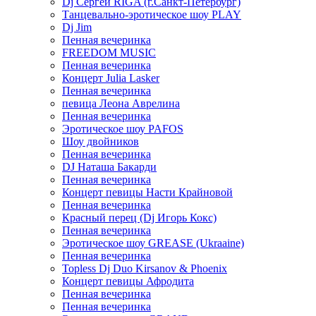
Dj Сергей RIGA (г.Санкт-Петербург)
Танцевально-эротическое шоу PLAY
Dj Jim
Пенная вечеринка
FREEDOM MUSIC
Пенная вечеринка
Концерт Julia Lasker
Пенная вечеринка
певица Леона Аврелина
Пенная вечеринка
Эротическое шоу PAFOS
Шоу двойников
Пенная вечеринка
DJ Наташа Бакарди
Пенная вечеринка
Концерт певицы Насти Крайновой
Пенная вечеринка
Красный перец (Dj Игорь Кокс)
Пенная вечеринка
Эротическое шоу GREASE (Ukraaine)
Пенная вечеринка
Topless Dj Duo Kirsanov & Phoenix
Концерт певицы Афродита
Пенная вечеринка
Пенная вечеринка