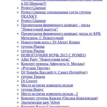
и DJ Шевцов!!!
Project Glamour
Project Glamour специальные гости группа
FRANKY
Project Glamour
Презентация фирменного компакт - диска
"Новогодний выпуск"
Презентация фирменного компакт диска от КРК
Метелица- С Новогодний
Новогодняя нось с Dj Alexey Romeo
группа Plazma
группа Plazma
НОВОГОДНЯЯ НОЧЬ 2015 C РОМЕО
After Party "Новогодняя ночь"
Концерт певицы Афродита (г. Москва)
«Русские Гвозди»
DJ Natasha Baccardi (г. Санкт-Петербург)
группа Триада
Dj Groove
Место встречи изменить нельзя
группа Вирус
Место встречи изменить нельзя - 2
Концерт группы Краски (Оксана Ковалевская)
Эротическое шоу Velvet
Концерт Влада Соколовского