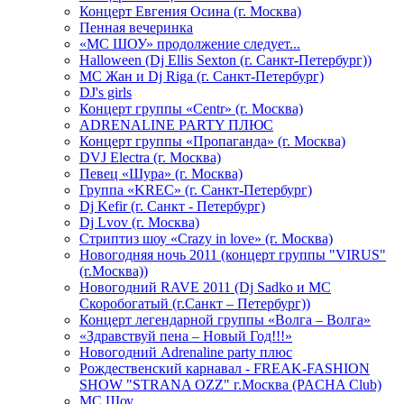
Концерт Евгения Осина (г. Москва)
Пенная вечеринка
«МС ШОУ» продолжение следует...
Halloween (Dj Ellis Sexton (г. Санкт-Петербург))
МС Жан и Dj Riga (г. Санкт-Петербург)
DJ's girls
Концерт группы «Centr» (г. Москва)
ADRENALINE PARTY ПЛЮС
Концерт группы «Пропаганда» (г. Москва)
DVJ Electra (г. Москва)
Певец «Шура» (г. Москва)
Группа «KREC» (г. Санкт-Петербург)
Dj Kefir (г. Санкт - Петербург)
Dj Lvov (г. Москва)
Стриптиз шоу «Crazy in love» (г. Москва)
Новогодняя ночь 2011 (концерт группы "VIRUS"
(г.Москва))
Новогодний RAVE 2011 (Dj Sadko и MC
Скоробогатый (г.Санкт – Петербург))
Концерт легендарной группы «Волга – Волга»
«Здравствуй пена – Новый Год!!!»
Новогодний Adrenaline party плюс
Рождественский карнавал - FREAK-FASHION
SHOW "STRANA OZZ" г.Москва (PACHA Club)
MC Шоу