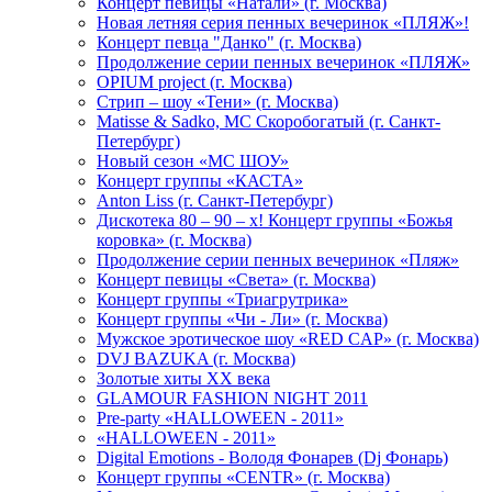
Концерт певицы «Натали» (г. Москва)
Новая летняя серия пенных вечеринок «ПЛЯЖ»!
Концерт певца "Данко" (г. Москва)
Продолжение серии пенных вечеринок «ПЛЯЖ»
OPIUM project (г. Москва)
Стрип – шоу «Тени» (г. Москва)
Matissе & Sadko, MC Скоробогатый (г. Санкт-
Петербург)
Новый сезон «МС ШОУ»
Концерт группы «КАСТА»
Anton Liss (г. Санкт-Петербург)
Дискотека 80 – 90 – х! Концерт группы «Божья
коровка» (г. Москва)
Продолжение серии пенных вечеринок «Пляж»
Концерт певицы «Света» (г. Москва)
Концерт группы «Триагрутрика»
Концерт группы «Чи - Ли» (г. Москва)
Мужское эротическое шоу «RED CAP» (г. Москва)
DVJ BAZUKA (г. Москва)
Золотые хиты XX века
GLAMOUR FASHION NIGHT 2011
Pre-party «HALLOWEEN - 2011»
«HALLOWEEN - 2011»
Digital Emotions - Володя Фонарев (Dj Фонарь)
Концерт группы «CENTR» (г. Москва)