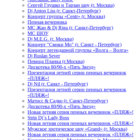
Сергей Глушко и Тарзан шоу (г. Москва)
Dj Anton Liss (г. Санкт-Петербург)
Концерт группы «Centr» (г. Москва)
Пенная вечерника
МС Жан & Dj Riga (г. Санкт-Петербург)
МС ШОУ
Dj M.E.G. (г. Москва)
Концерт "Смоки Мо" (г. Санкт - Петербург)
Концерт легендарной группы «Волга – Волга»
Dj Ruslan Sever
Певица Планка (г.Москва)
Дискотека 80/90-х «Пять Звезд»
Презентация летней серии пенных вечеринок
«ПЛЯЖ»!
Dj Nil (г. Санкт - Петербург)
Презентация летней серии пенных вечеринок
«ПЛЯЖ»!
Матисс & Садко (г. Санкт-Петербург)
Дискотека 80/90-х «Пять Звезд»
Новая летняя серия пенных вечеринок «ПЛЯЖ»!
Strip Dj`s Lady Boss
Новая летняя серия пенных вечеринок «ПЛЯЖ»!
Мужское эротическое шоу «Grand» (г. Москва)
Новая летняя серия пенных вечеринок «ПЛЯЖ»!