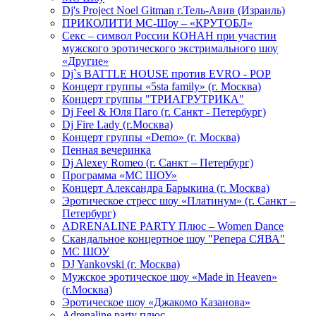
Dj's Project Noel Gitman г.Тель-Авив (Израиль)
ПРИКОЛИТИ МС-Шоу – «КРУТОБЛ»
Секс – символ России КОНАН при участии
мужского эротического экстримального шоу
«Другие»
Dj`s BATTLE HOUSE против EVRO - POP
Концерт группы «5sta family» (г. Москва)
Концерт группы "ТРИАГРУТРИКА"
Dj Feel & Юля Паго (г. Санкт - Петербург)
Dj Fire Lady (г.Москва)
Концерт группы «Demo» (г. Москва)
Пенная вечеринка
Dj Alexey Romeo (г. Санкт – Петербург)
Программа «МС ШОУ»
Концерт Александра Барыкина (г. Москва)
Эротическое стресс шоу «Платинум» (г. Санкт –
Петербург)
ADRENALINE PARTY Плюс – Women Dance
Скандальное концертное шоу "Репера СЯВА"
МС ШОУ
DJ Yankovski (г. Москва)
Мужское эротическое шоу «Made in Heaven»
(г.Москва)
Эротическое шоу «Джакомо Казанова»
Adrenaline party плюс