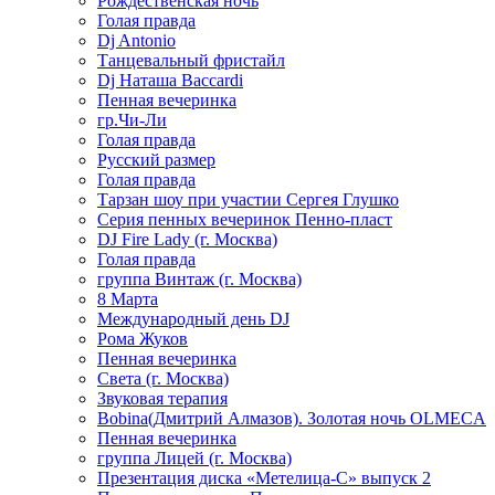
Рождественская ночь
Голая правда
Dj Antonio
Танцевальный фристайл
Dj Наташа Baccardi
Пенная вечеринка
гр.Чи-Ли
Голая правда
Русский размер
Голая правда
Тарзан шоу при участии Сергея Глушко
Серия пенных вечеринок Пенно-пласт
DJ Fire Lady (г. Москва)
Голая правда
группа Винтаж (г. Москва)
8 Марта
Международный день DJ
Рома Жуков
Пенная вечеринка
Света (г. Москва)
Звуковая терапия
Bobina(Дмитрий Алмазов). Золотая ночь OLMECA
Пенная вечеринка
группа Лицей (г. Москва)
Презентация диска «Метелица-С» выпуск 2