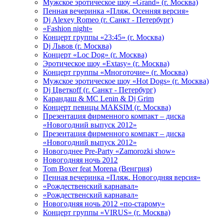
Мужское эротическое шоу «Grand» (г. Москва)
Пенная вечеринка «Пляж. Осенняя версия»
Dj Alexey Romeo (г. Санкт - Петербург)
«Fashion night»
Концерт группы «23:45» (г. Москва)
Dj Львов (г. Москва)
Концерт «Loc Dog» (г. Москва)
Эротическое шоу «Extasy» (г. Москва)
Концерт группы «Многоточие» (г. Москва)
Мужское эротическое шоу «Hot Dogs» (г. Москва)
Dj Цветкоff (г. Санкт - Петербург)
Карандаш & МС Lenin & Dj Grim
Концерт певицы МАКSIМ (г. Москва)
Презентация фирменного компакт – диска
«Новогодний выпуск 2012»
Презентация фирменного компакт – диска
«Новогодний выпуск 2012»
Новогоднее Pre-Party «Zamorozki show»
Новогодняя ночь 2012
Tom Boxer feat Morena (Венгрия)
Пенная вечеринка «Пляж. Новогодняя версия»
«Рождественский карнавал»
«Рождественский карнавал»
Новогодняя ночь 2012 «по-старому»
Концерт группы «VIRUS» (г. Москва)