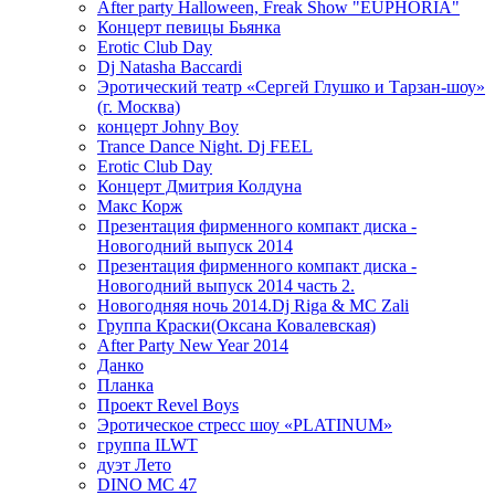
After party Halloween, Freak Show "EUPHORIA"
Концерт певицы Бьянка
Erotic Club Day
Dj Natasha Baccardi
Эротический театр «Сергей Глушко и Тарзан-шоу»
(г. Москва)
концерт Johny Boy
Trance Dance Night. Dj FEEL
Erotic Club Day
Концерт Дмитрия Колдуна
Макс Корж
Презентация фирменного компакт диска -
Новогодний выпуск 2014
Презентация фирменного компакт диска -
Новогодний выпуск 2014 часть 2.
Новогодняя ночь 2014.Dj Riga & MC Zali
Группа Краски(Оксана Ковалевская)
After Party New Year 2014
Данко
Планка
Проект Revel Boys
Эротическое стресс шоу «PLATINUM»
группа ILWT
дуэт Лето
DINO MC 47