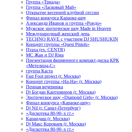
Группа «Триада»
Группа «Ласковый Май»
Открытие весенней клубной сессии
Финал конкурса Караоке-шоу
Александр Иванов и группа «Рондо»
Мужское эротическое шоу Made in Heaven
Международный женский день
TECHNO RAVE с участием DJ SHUSHUKIN
Концерт группы «Quest Pistols»
Птаха (ex. CENTR)
МС Жан и DJ Riga
Презентация фирменного компакт-диска КРК
«Метелица-С»
группа Каста
Fast Foot project (г. Москва)
Концерт группы «На-На» (г. Москва)
Пенная вечеринка
Dj Богдан Кантимиров (г. Москва)
Эротическое шоу «Diamond Girls» (г. Москва)
Финал конкурса «Караоке-шоу»
Dj Nil (г. Санкт-Петербург)
«Дискотека 80-90–х гг.»
Карандаш (г. Москва)
Dj Макс Короваев (г. Москва)
«Дискотека 80-90–х гг.»