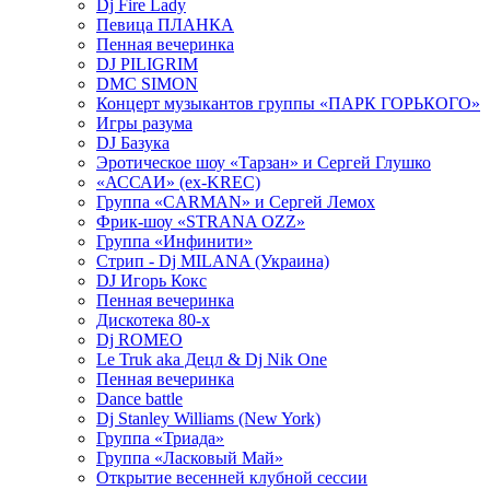
Dj Fire Lady
Певица ПЛАНКА
Пенная вечеринка
DJ PILIGRIM
DMC SIMON
Концерт музыкантов группы «ПАРК ГОРЬКОГО»
Игры разума
DJ Базука
Эротическое шоу «Тарзан» и Сергей Глушко
«АССАИ» (ex-KREC)
Группа «CARMAN» и Сергей Лемох
Фрик-шоу «STRANA OZZ»
Группа «Инфинити»
Стрип - Dj MILANA (Украина)
DJ Игорь Кокс
Пенная вечеринка
Дискотека 80-х
Dj ROMEO
Le Truk aka Децл & Dj Nik One
Пенная вечеринка
Dance battle
Dj Stanley Williams (New York)
Группа «Триада»
Группа «Ласковый Май»
Открытие весенней клубной сессии