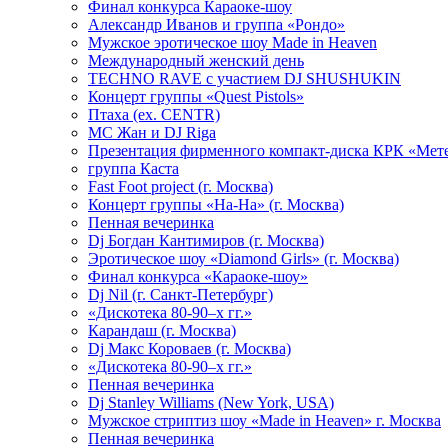
Финал конкурса Караоке-шоу
Александр Иванов и группа «Рондо»
Мужское эротическое шоу Made in Heaven
Международный женский день
TECHNO RAVE с участием DJ SHUSHUKIN
Концерт группы «Quest Pistols»
Птаха (ex. CENTR)
МС Жан и DJ Riga
Презентация фирменного компакт-диска КРК «Мет
группа Каста
Fast Foot project (г. Москва)
Концерт группы «На-На» (г. Москва)
Пенная вечеринка
Dj Богдан Кантимиров (г. Москва)
Эротическое шоу «Diamond Girls» (г. Москва)
Финал конкурса «Караоке-шоу»
Dj Nil (г. Санкт-Петербург)
«Дискотека 80-90–х гг.»
Карандаш (г. Москва)
Dj Макс Короваев (г. Москва)
«Дискотека 80-90–х гг.»
Пенная вечеринка
Dj Stanley Williams (New York, USA)
Мужское стриптиз шоу «Made in Heaven» г. Москва
Пенная вечеринка