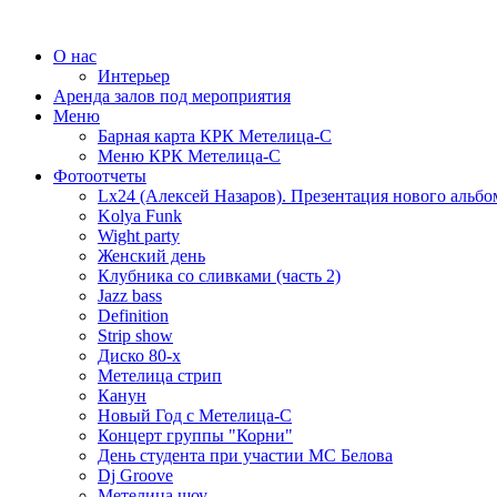
О нас
Интерьер
Аренда залов под мероприятия
Меню
Барная карта КРК Метелица-С
Меню КРК Метелица-С
Фотоотчеты
Lx24 (Алексей Назаров). Презентация нового альбо
Kolya Funk
Wight party
Женский день
Клубника со сливками (часть 2)
Jazz bass
Definition
Strip show
Диско 80-х
Метелица стрип
Канун
Новый Год с Метелица-С
Концерт группы "Корни"
День студента при участии МС Белова
Dj Groove
Метелица шоу