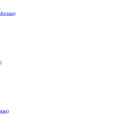
осква)
)
ква)