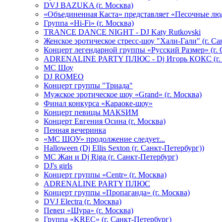
DVJ BAZUKA (г. Москва)
«Объединенная Каста» представляет «Песочные лю
Группа «Hi-Fi» (г. Москва)
TRANCE DANCE NIGHT - DJ Katy Rutkovski
Женское эротическое стресс-шоу "Хали-Гали" (г. Са
Концерт легендарной группы «Русский Размер» (г. 
ADRENALINE PARTY ПЛЮС - Dj Игорь КОКС (г. 
MC Шоу
DJ ROMEO
Концерт группы "Триада"
Мужское эротическое шоу «Grand» (г. Москва)
Финал конкурса «Караоке-шоу»
Концерт певицы МАКSИМ
Концерт Евгения Осина (г. Москва)
Пенная вечеринка
«МС ШОУ» продолжение следует...
Halloween (Dj Ellis Sexton (г. Санкт-Петербург))
МС Жан и Dj Riga (г. Санкт-Петербург)
DJ's girls
Концерт группы «Centr» (г. Москва)
ADRENALINE PARTY ПЛЮС
Концерт группы «Пропаганда» (г. Москва)
DVJ Electra (г. Москва)
Певец «Шура» (г. Москва)
Группа «KREC» (г. Санкт-Петербург)