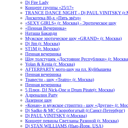
Dj Fire Lady
Концерт группы «25/17»
TRANCE DANCE NIGHT - Dj PAUL VINITSKY (г.М
Дискотека 80-х «Пять звёзд»
«SEXY GIRLS» (г. Москва) - Эротическое шоу
«Пенная Вечеринка»
Hаташа Бакарди
Мужское эротическое шоу «GRAND» (г. Москва)
Dj Jim (г. Москва)
ST1M (г. Москва)
Пенная вечеринка
Шоу толстушек «Достояние Республики» (г. Москва
Yolan & Kenia (г. Москва)
AFTERPARTY мото-шоу на пл. Куйбышева
Пенная вечеринка
Травести - шоу «Teatro» (г. Москва)
Пенная вечеринка
5 Плюх, DJ Nick-One и Drum Pirate(г. Москва)
Адреналин Party
Лазерное шоу
«Конан» и мужское стриптиз - шоу «Другие» (г. Мос
Dj Sadko & МС Скоробогатый (г.Санкт-Петербург)
Dj PAUL VINITSKY (г.Москва)
Концерт певицы Светланы Разиной (г. Москва)
Dj STAN WILLIAMS (Нью-Йорк, USA)