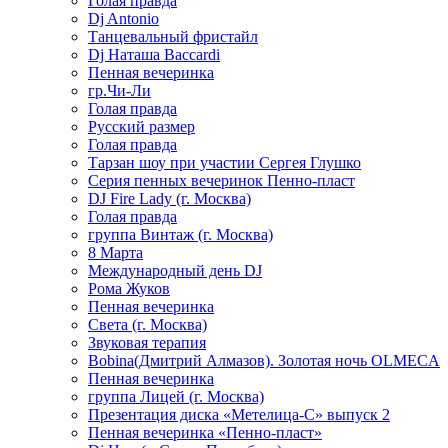
Голая правда
Dj Antonio
Танцевальный фристайл
Dj Наташа Baccardi
Пенная вечеринка
гр.Чи-Ли
Голая правда
Русский размер
Голая правда
Тарзан шоу при участии Сергея Глушко
Серия пенных вечеринок Пенно-пласт
DJ Fire Lady (г. Москва)
Голая правда
группа Винтаж (г. Москва)
8 Марта
Международный день DJ
Рома Жуков
Пенная вечеринка
Света (г. Москва)
Звуковая терапия
Bobina(Дмитрий Алмазов). Золотая ночь OLMECA
Пенная вечеринка
группа Лицей (г. Москва)
Презентация диска «Метелица-С» выпуск 2
Пенная вечеринка «Пенно-пласт»