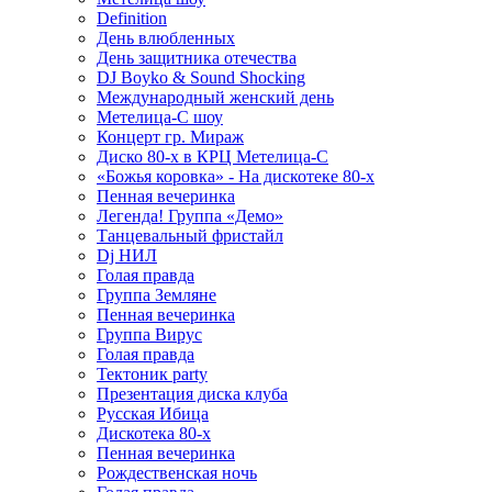
Definition
День влюбленных
День защитника отечества
DJ Boyko & Sound Shocking
Международный женский день
Метелица-С шоу
Концерт гр. Мираж
Диско 80-х в КРЦ Метелица-С
«Божья коровка» - На дискотеке 80-х
Пенная вечеринка
Легенда! Группа «Демо»
Танцевальный фристайл
Dj НИЛ
Голая правда
Группа Земляне
Пенная вечеринка
Группа Вирус
Голая правда
Тектоник party
Презентация диска клуба
Русская Ибица
Дискотека 80-х
Пенная вечеринка
Рождественская ночь