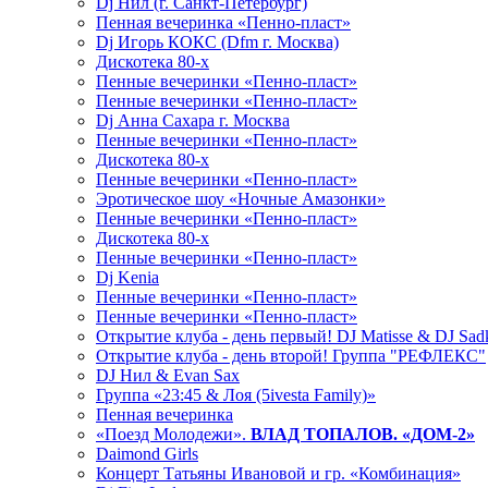
Dj Нил (г. Санкт-Петербург)
Пенная вечеринка «Пенно-пласт»
Dj Игорь КОКС (Dfm г. Москва)
Дискотека 80-х
Пенные вечеринки «Пенно-пласт»
Пенные вечеринки «Пенно-пласт»
Dj Анна Сахара г. Москва
Пенные вечеринки «Пенно-пласт»
Дискотека 80-х
Пенные вечеринки «Пенно-пласт»
Эротическое шоу «Ночные Амазонки»
Пенные вечеринки «Пенно-пласт»
Дискотека 80-х
Пенные вечеринки «Пенно-пласт»
Dj Kenia
Пенные вечеринки «Пенно-пласт»
Пенные вечеринки «Пенно-пласт»
Открытие клуба - день первый! DJ Matisse & DJ Sad
Открытие клуба - день второй! Группа "РЕФЛЕКС"
DJ Нил & Evan Sax
Группа «23:45 & Лоя (5ivesta Family)»
Пенная вечеринка
«Поезд Молодежи».
ВЛАД ТОПАЛОВ. «ДОМ-2»
Daimond Girls
Концерт Татьяны Ивановой и гр. «Комбинация»