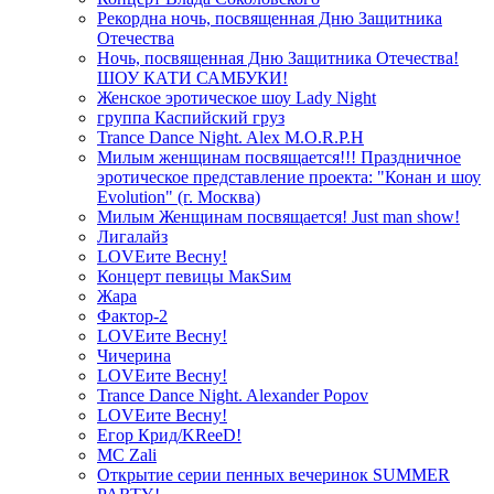
Рекордна ночь, посвященная Дню Защитника
Отечества
Ночь, посвященная Дню Защитника Отечества!
ШОУ КАТИ САМБУКИ!
Женское эротическое шоу Lady Night
группа Каспийский груз
Trance Dance Night. Alex M.O.R.P.H
Милым женщинам посвящается!!! Праздничное
эротическое представление проекта: "Конан и шоу
Evolution" (г. Москва)
Милым Женщинам посвящается! Just man show!
Лигалайз
LOVEите Весну!
Концерт певицы МакSим
Жара
Фактор-2
LOVEите Весну!
Чичерина
LOVEите Весну!
Trance Dance Night. Alexander Popov
LOVEите Весну!
Егор Крид/KReeD!
MC Zali
Открытие серии пенных вечеринок SUMMER