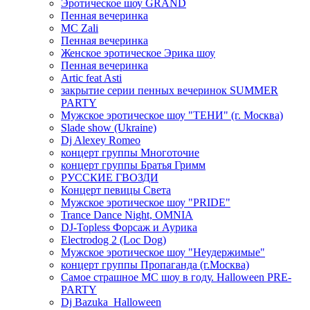
Эротическое шоу GRAND
Пенная вечеринка
MC Zali
Пенная вечеринка
Женское эротическое Эрика шоу
Пенная вечеринка
Artic feat Asti
закрытие серии пенных вечеринок SUMMER
PARTY
Мужское эротическое шоу "ТЕНИ" (г. Москва)
Slade show (Ukraine)
Dj Alexey Romeo
концерт группы Многоточие
концерт группы Братья Гримм
РУССКИЕ ГВОЗДИ
Концерт певицы Света
Мужское эротическое шоу "PRIDE"
Trance Dance Night, OMNIA
DJ-Topless Форсаж и Аурика
Electrodog 2 (Loc Dog)
Мужское эротическое шоу "Неудержимые"
концерт группы Пропаганда (г.Москва)
Самое страшное МС шоу в году. Halloween PRE-
PARTY
Dj Bazuka_Halloween