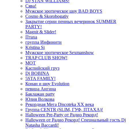
DJ STAN WILLIAMS!
Сява!
Мужское эротическое шоу BAD BOYS
Cosmo & Skorobogatiy
Закрытие серии пенных вечеринок SUMMER
PARTY!
Magnit & Slider!
Птаха
группа Инфинити
Kristina Si
Мужское эротическое Sexmanshow
TRAP CLUB SHOW!
МОТ
Каспийский груз
Dj BOBINA
5STA FAMILY!
Конан и шоу Evolution
певица Ангина
Баклажан party
Юлия Волкова
Рекордная Мега Discoteka XX века
Группа CENTR (SLIM, ГУФ, ПТАХА)!
Halloween Pre-Party от Радио Рекорд!
Halloween от Радио Рекорд! Специальный гость Dj
Natasha Baccardi!