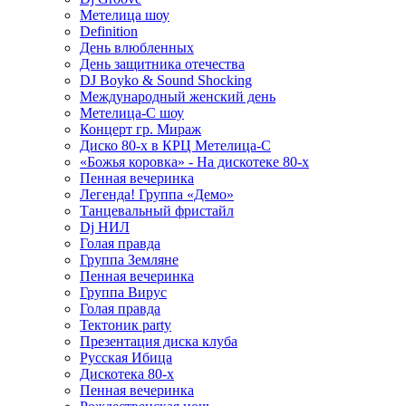
Метелица шоу
Definition
День влюбленных
День защитника отечества
DJ Boyko & Sound Shocking
Международный женский день
Метелица-С шоу
Концерт гр. Мираж
Диско 80-х в КРЦ Метелица-С
«Божья коровка» - На дискотеке 80-х
Пенная вечеринка
Легенда! Группа «Демо»
Танцевальный фристайл
Dj НИЛ
Голая правда
Группа Земляне
Пенная вечеринка
Группа Вирус
Голая правда
Тектоник party
Презентация диска клуба
Русская Ибица
Дискотека 80-х
Пенная вечеринка