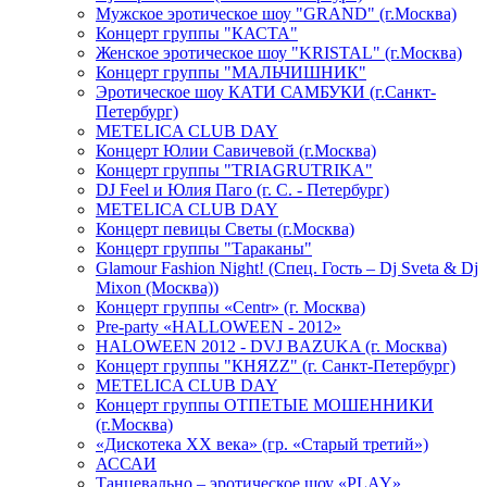
Мужское эротическое шоу "GRAND" (г.Москва)
Концерт группы "КАСТА"
Женское эротическое шоу "KRISTAL" (г.Москва)
Концерт группы "МАЛЬЧИШНИК"
Эротическое шоу КАТИ САМБУКИ (г.Санкт-
Петербург)
METELICA CLUB DAY
Концерт Юлии Савичевой (г.Москва)
Концерт группы "TRIAGRUTRIKA"
DJ Feel и Юлия Паго (г. С. - Петербург)
METELICA CLUB DAY
Концерт певицы Светы (г.Москва)
Концерт группы "Тараканы"
Glamour Fashion Night! (Спец. Гость – Dj Sveta & Dj
Mixon (Москва))
Концерт группы «Centr» (г. Москва)
Pre-party «HALLOWEEN - 2012»
HALOWEEN 2012 - DVJ BAZUKA (г. Москва)
Концерт группы "КНЯZZ" (г. Санкт-Петербург)
METELICA CLUB DAY
Концерт группы ОТПЕТЫЕ МОШЕННИКИ
(г.Москва)
«Дискотека ХХ века» (гр. «Старый третий»)
АССАИ
Танцевально – эротическое шоу «PLAY»