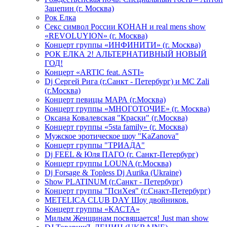
Зацепин (г. Москва)
Рок Елка
Секс символ России КОНАН и real mens show
«REVOLUYION» (г. Москва)
Концерт группы «ИНФИНИТИ» (г. Москва)
РОК ЕЛКА 2! АЛЬТЕРНАТИВНЫЙ НОВЫЙ
ГОД!
Концерт «ARTIC feat. ASTI»
Dj Сергей Рига (г.Санкт - Петербург) и MC Zali
(г.Москва)
Концерт певицы МАРА (г.Москва)
Концерт группы «МНОГОТОЧИЕ» (г. Москва)
Оксана Ковалевская "Краски" (г.Москва)
Концерт группы «5sta family» (г. Москва)
Мужское эротическое шоу "KaZanova"
Концерт группы "ТРИАДА"
Dj FEEL & Юля ПАГО (г. Санкт-Петербург)
Концерт группы LOUNA (г.Москва)
Dj Forsage & Topless Dj Aurika (Ukraine)
Show PLATINUM (г.Санкт - Петербург)
Концерт группы "ПсиХея" (г.Снакт-Петербург)
METELICA CLUB DAY Шоу двойников.
Концерт группы «КАСТА»
Милым Женщинам посвящается! Just man show