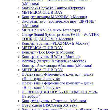
(г.Москва)
Матисс & Садко (г. Санкт-Петербург)
METELICA CLUB DAY
Концерт певицы МАКSИМ (г.Москва)
Экстремально - эротическое шоу "ДРУГИЕ"
(г.Москва)
МС/DJ ZHAN (г.Санкт-Петербург)
Garage Sound System presents FALL - WINTER
TOUR, Dj SUHOV (г. Москва)
Концерт группы «PLAZMA» (г.Москва)
METELICA CLUB DAY
Концерт «Loc Dog» (г. Москва)
Концерт группы ILWT (г. Москва)
Bobina (Дмитрий Алмазов) (г.Москва)
Концерт Александра Айвазова (г.Москва)
METELICA CLUB DAY
Презентация фирменного компакт – диска
«Новогодний выпуск»
Презентация фирменного компакт – диска
«Новогодний выпуск»
НОВОГОДНЯЯ НОЧЬ - DJ ROMEO (Санкт-
Петербург)
Концерт группы «Стрелки» (г.Москва)
Новогодняя DISCOтека ХХ века
Рождественская ночь! Специальный гость – Антон