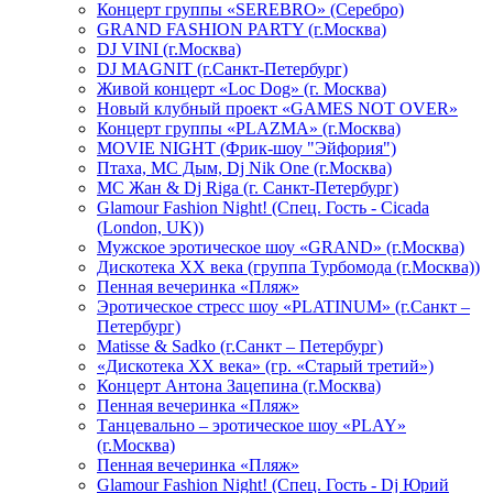
Концерт группы «SEREBRO» (Серебро)
GRAND FASHION PARTY (г.Москва)
DJ VINI (г.Москва)
DJ MAGNIT (г.Санкт-Петербург)
Живой концерт «Loc Dog» (г. Москва)
Новый клубный проект «GAMES NOT OVER»
Концерт группы «PLAZMA» (г.Москва)
MOVIE NIGHT (Фрик-шоу "Эйфория")
Птаха, МС Дым, Dj Nik One (г.Москва)
МС Жан & Dj Riga (г. Санкт-Петербург)
Glamour Fashion Night! (Спец. Гость - Cicada
(London, UK))
Мужское эротическое шоу «GRAND» (г.Москва)
Дискотека XX века (группа Турбомода (г.Москва))
Пенная вечеринка «Пляж»
Эротическое стресс шоу «PLATINUM» (г.Санкт –
Петербург)
Matisse & Sadko (г.Санкт – Петербург)
«Дискотека ХХ века» (гр. «Старый третий»)
Концерт Антона Зацепина (г.Москва)
Пенная вечеринка «Пляж»
Танцевально – эротическое шоу «PLAY»
(г.Москва)
Пенная вечеринка «Пляж»
Glamour Fashion Night! (Спец. Гость - Dj Юрий