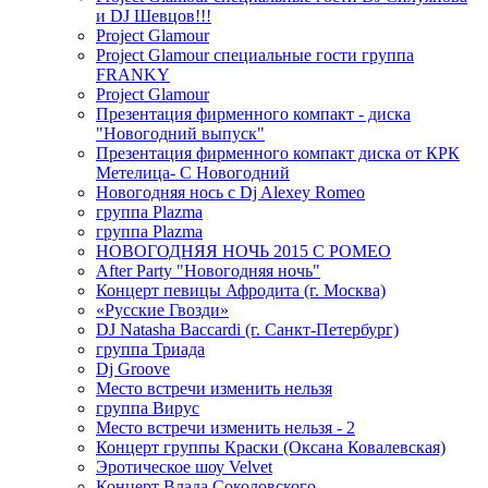
и DJ Шевцов!!!
Project Glamour
Project Glamour специальные гости группа
FRANKY
Project Glamour
Презентация фирменного компакт - диска
"Новогодний выпуск"
Презентация фирменного компакт диска от КРК
Метелица- С Новогодний
Новогодняя нось с Dj Alexey Romeo
группа Plazma
группа Plazma
НОВОГОДНЯЯ НОЧЬ 2015 C РОМЕО
After Party "Новогодняя ночь"
Концерт певицы Афродита (г. Москва)
«Русские Гвозди»
DJ Natasha Baccardi (г. Санкт-Петербург)
группа Триада
Dj Groove
Место встречи изменить нельзя
группа Вирус
Место встречи изменить нельзя - 2
Концерт группы Краски (Оксана Ковалевская)
Эротическое шоу Velvet
Концерт Влада Соколовского