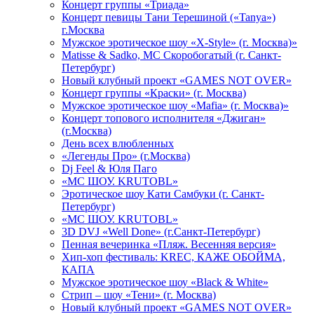
Концерт группы «Триада»
Концерт певицы Тани Терешиной («Tanya»)
г.Москва
Мужское эротическое шоу «X-Style» (г. Москва)»
Matissе & Sadko, MC Скоробогатый (г. Санкт-
Петербург)
Новый клубный проект «GAMES NOT OVER»
Концерт группы «Краски» (г. Москва)
Мужское эротическое шоу «Mafia» (г. Москва)»
Концерт топового исполнителя «Джиган»
(г.Москва)
День всех влюбленных
«Легенды Про» (г.Москва)
Dj Feel & Юля Паго
«МС ШОУ. KRUTOBL»
Эротическое шоу Кати Самбуки (г. Санкт-
Петербург)
«МС ШОУ. KRUTOBL»
3D DVJ «Well Done» (г.Санкт-Петербург)
Пенная вечеринка «Пляж. Весенняя версия»
Хип-хоп фестиваль: KREC, КАЖЕ ОБОЙМА,
КАПА
Мужское эротическое шоу «Black & White»
Стрип – шоу «Тени» (г. Москва)
Новый клубный проект «GAMES NOT OVER»