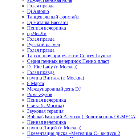
Рождественская ночь
Голая правда
Dj Antonio
Танцевальный фристайл
Dj Наташа Baccardi
Пенная вечеринка
гр.Чи-Ли
Голая правда
Русский размер
Голая правда
Тарзан шоу при участии Сергея Глушко
Серия пенных вечеринок Пенно-пласт
DJ Fire Lady (г. Москва)
Голая правда
группа Винтаж (г. Москва)
8 Марта
Международный день DJ
Рома Жуков
Пенная вечеринка
Света (г. Москва)
Звуковая терапия
Bobina(Дмитрий Алмазов). Золотая ночь OLMECA
Пенная вечеринка
группа Лицей (г. Москва)
Презентация диска «Метелица-С» выпуск 2