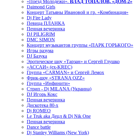
«Поезд Молодежи».
ВЛАД ТОПАЛОВ. «ДОМ-2»
Daimond Girls
Концерт Татьяны Ивановой и гр. «Комбинация»
Dj Fire Lady
Певица ПЛАНКА
Пенная вечеринка
DJ PILIGRIM
DMC SIMON
Концерт музыкантов группы «ПАРК ГОРЬКОГО»
Игры разума
DJ Базука
Эротическое шоу «Тарзан» и Сергей Глушко
«АССАИ» (ex-KREC)
Группа «CARMAN» и Сергей Лемох
Фрик-шоу «STRANA OZZ»
Группа «Инфинити»
Стрип - Dj MILANA (Украина)
DJ Игорь Кокс
Пенная вечеринка
Дискотека 80-х
Dj ROMEO
Le Truk aka Децл & Dj Nik One
Пенная вечеринка
Dance battle
Dj Stanley Williams (New York)