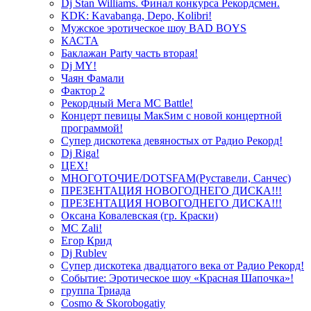
Dj Stan Williams. Финал конкурса Рекордсмен.
KDK: Kavabanga, Depo, Kolibri!
Мужское эротическое шоу BAD BOYS
КАСТА
Баклажан Party часть вторая!
Dj MY!
Чаян Фамали
Фактор 2
Рекордный Мега МС Battle!
Концерт певицы МакSим с новой концертной
программой!
Супер дискотека девяностых от Радио Рекорд!
Dj Riga!
ЦЕХ!
МНОГОТОЧИЕ/DOTSFAM(Руставели, Санчес)
ПРЕЗЕНТАЦИЯ НОВОГОДНЕГО ДИСКА!!!
ПРЕЗЕНТАЦИЯ НОВОГОДНЕГО ДИСКА!!!
Оксана Ковалевская (гр. Краски)
MC Zali!
Егор Крид
Dj Rublev
Супер дискотека двадцатого века от Радио Рекорд!
Событие: Эротическое шоу «Красная Шапочка»!
группа Триада
Cosmo & Skorobogatiy