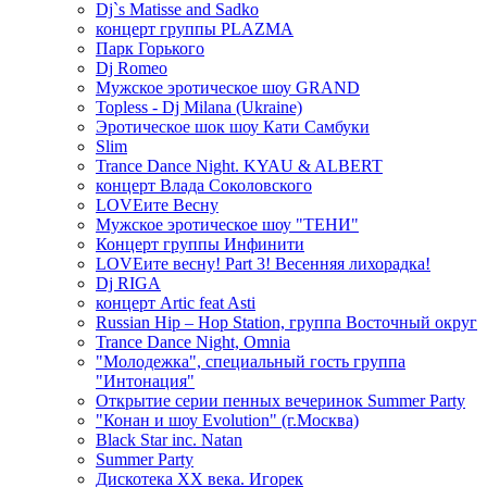
Dj`s Matisse and Sadko
концерт группы PLAZMA
Парк Горького
Dj Romeo
Мужское эротическое шоу GRAND
Topless - Dj Milana (Ukraine)
Эротическое шок шоу Кати Самбуки
Slim
Trance Dance Night. KYAU & ALBERT
концерт Влада Соколовского
LOVEите Весну
Мужское эротическое шоу "ТЕНИ"
Концерт группы Инфинити
LOVEите весну! Part 3! Весенняя лихорадка!
Dj RIGA
концерт Artic feat Asti
Russian Hip – Hop Station, группа Восточный округ
Trance Dance Night, Omnia
"Молодежка", специальный гость группа
"Интонация"
Открытие серии пенных вечеринок Summer Party
"Конан и шоу Evolution" (г.Москва)
Black Star inc. Natan
Summer Party
Дискотека ХХ века. Игорек