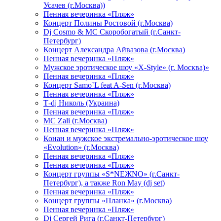
Усачев (г.Москва))
Пенная вечеринка «Пляж»
Концерт Полины Ростовой (г.Москва)
Dj Cosmo & МС Скоробогатый (г.Санкт-
Петербург)
Концерт Александра Айвазова (г.Москва)
Пенная вечеринка «Пляж»
Мужское эротическое шоу «X-Style» (г. Москва)»
Пенная вечеринка «Пляж»
Концерт Samo`L feat A-Sen (г.Москва)
Пенная вечеринка «Пляж»
Т-dj Николь (Украина)
Пенная вечеринка «Пляж»
МС Zali (г.Москва)
Пенная вечеринка «Пляж»
Конан и мужское экстремально-эротическое шоу
«Evolution» (г.Москва)
Пенная вечеринка «Пляж»
Пенная вечеринка «Пляж»
Концерт группы «S*NEЖNO» (г.Санкт-
Петербург), а также Ron May (dj set)
Пенная вечеринка «Пляж»
Концерт группы «Планка» (г.Москва)
Пенная вечеринка «Пляж»
Dj Сергей Рига (г.Санкт-Петербург)