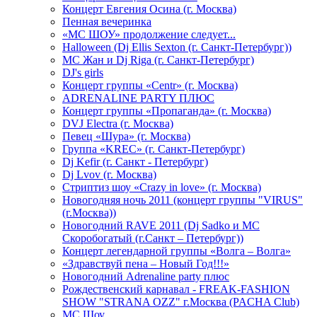
Концерт Евгения Осина (г. Москва)
Пенная вечеринка
«МС ШОУ» продолжение следует...
Halloween (Dj Ellis Sexton (г. Санкт-Петербург))
МС Жан и Dj Riga (г. Санкт-Петербург)
DJ's girls
Концерт группы «Centr» (г. Москва)
ADRENALINE PARTY ПЛЮС
Концерт группы «Пропаганда» (г. Москва)
DVJ Electra (г. Москва)
Певец «Шура» (г. Москва)
Группа «KREC» (г. Санкт-Петербург)
Dj Kefir (г. Санкт - Петербург)
Dj Lvov (г. Москва)
Стриптиз шоу «Crazy in love» (г. Москва)
Новогодняя ночь 2011 (концерт группы "VIRUS"
(г.Москва))
Новогодний RAVE 2011 (Dj Sadko и MC
Скоробогатый (г.Санкт – Петербург))
Концерт легендарной группы «Волга – Волга»
«Здравствуй пена – Новый Год!!!»
Новогодний Adrenaline party плюс
Рождественский карнавал - FREAK-FASHION
SHOW "STRANA OZZ" г.Москва (PACHA Club)
MC Шоу