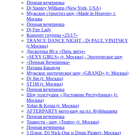
Пенная вечеринка
Dj Stanley Williams (New York, USA)
Мужское стриптиз шоу «Made in Heaven» г.
Москва
Пенная вечеринка
Dj Fire Lady
Концерт группы «25/17»
TRANCE DANCE NIGHT - Dj PAUL VINITSKY
(г.Москва)
Дискотека 80-х «Пять звёзд»
«SEXY GIRLS» (г. Москва) - Эротическое шоу
«Пенная Вечеринка»
Hаташа Бакарди
Мужское эротическое шоу «GRAND» (г. Москва)
Dj Jim (г. Москва)
ST1M (г. Москва)
Пенная вечеринка
Шоу толстушек «Достояние Республики» (г.
Москва)
Yolan & Kenia (г. Москва)
AFTERPARTY мото-шоу на пл. Куйбышева
Пенная вечеринка
Травести - шоу «Teatro» (г. Москва)
Пенная вечеринка
5 Плюх, DJ Nick-One и Drum Pirate(г. Москва)