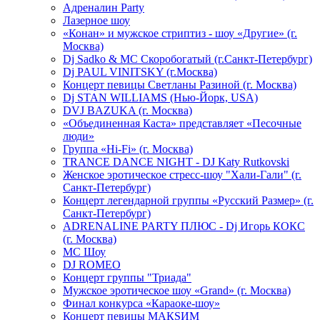
Адреналин Party
Лазерное шоу
«Конан» и мужское стриптиз - шоу «Другие» (г.
Москва)
Dj Sadko & МС Скоробогатый (г.Санкт-Петербург)
Dj PAUL VINITSKY (г.Москва)
Концерт певицы Светланы Разиной (г. Москва)
Dj STAN WILLIAMS (Нью-Йорк, USA)
DVJ BAZUKA (г. Москва)
«Объединенная Каста» представляет «Песочные
люди»
Группа «Hi-Fi» (г. Москва)
TRANCE DANCE NIGHT - DJ Katy Rutkovski
Женское эротическое стресс-шоу "Хали-Гали" (г.
Санкт-Петербург)
Концерт легендарной группы «Русский Размер» (г.
Санкт-Петербург)
ADRENALINE PARTY ПЛЮС - Dj Игорь КОКС
(г. Москва)
MC Шоу
DJ ROMEO
Концерт группы "Триада"
Мужское эротическое шоу «Grand» (г. Москва)
Финал конкурса «Караоке-шоу»
Концерт певицы МАКSИМ