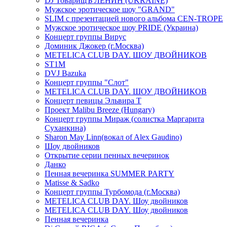
DJ ТоварищЪ ЛЕНИН (UKRAINE)
Мужское эротическое шоу "GRAND"
SLIM с презентацией нового альбома CEN-TROPE
Мужское эротическое шоу PRIDE (Украина)
Концерт группы Вирус
Доминик Джокер (г.Москва)
METELICA CLUB DAY. ШОУ ДВОЙНИКОВ
ST1M
DVJ Bazuka
Концерт группы "Слот"
METELICA CLUB DAY. ШОУ ДВОЙНИКОВ
Концерт певицы Эльвира Т
Проект Malibu Breeze (Hungary)
Концерт группы Мираж (солистка Маргарита
Суханкина)
Sharon May Linn(вокал of Alex Gaudino)
Шоу двойников
Открытие серии пенных вечеринок
Данко
Пенная вечеринка SUMMER PARTY
Matisse & Sadko
Концерт группы Турбомода (г.Москва)
METELICA CLUB DAY. Шоу двойников
METELICA CLUB DAY. Шоу двойников
Пенная вечеринка