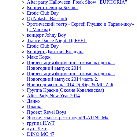
After party Halloween, Freak Show "EUPHORIA"
Концерт певицы Бьянка
Erotic Club Day
Dj Natasha Baccardi
Эротический театр «Сергей Глушко и Тарзан-шоу»
(г. Москва)
концерт Johny Boy
Trance Dance Night. Dj FEEL
Erotic Club Day
Концерт Дмитрия Колдуна
Макс Корж
Презентация фирменного компакт диска -
Новогодний выпуск 2014
Презентация фирменного компакт диска -
Новогодний выпуск 2014 часть 2.
Новогодняя ночь 2014.Dj Riga & MC Zali
Группа Краски(Оксана Ковалевская)
After Party New Year 2014
Данко
Планка
Проект Revel Boys
Эротическое стресс шоу «PLATINUM»
группа ILWT
дуэт Лето
DINO MC 47