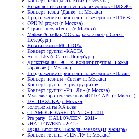
Концерт певицы «Натали» (г. Москва)
Новая летняя серия пенных вечеринок «ПЛЯЖ»!
Концерт певца "Данко" (г. Москва)
Продолжение серии пенных вечеринок «ПЛЯЖ»
OPIUM project (г. Москва)
Стрип – шоу «Тени» (г. Москва)
Matissе & Sadko, MC Скоробогатый (г. Санкт-
Петербург)
Новый сезон «МС ШОУ»
Концерт группы «КАСТА»
Anton Liss (г. Санкт-Петербург)
Дискотека 80 – 90 – х! Концерт группы «Божья
коровка» (г. Москва)
Продолжение серии пенных вечеринок «Пляж»
Концерт певицы «Света» (г. Москва)
Концерт группы «Триагрутрика»
Концерт группы «Чи - Ли» (г. Москва)
Мужское эротическое шоу «RED CAP» (г. Москва)
DVJ BAZUKA (г. Москва)
Золотые хиты XX века
GLAMOUR FASHION NIGHT 2011
Pre-party «HALLOWEEN - 2011»
«HALLOWEEN - 2011»
Digital Emotions - Володя Фонарев (Dj Фонарь)
Концерт группы «CENTR» (г. Москва)