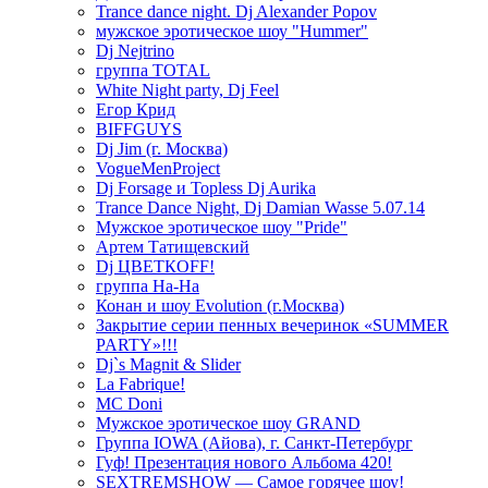
Trance dance night. Dj Alexander Popov
мужское эротическое шоу "Hummer"
Dj Nejtrino
группа TOTAL
White Night party, Dj Feel
Егор Крид
BIFFGUYS
Dj Jim (г. Москва)
VogueMenProject
Dj Forsage и Topless Dj Aurika
Trance Dance Night, Dj Damian Wasse 5.07.14
Мужское эротическое шоу "Pride"
Артем Татищевский
Dj ЦВЕТКOFF!
группа На-На
Конан и шоу Evolution (г.Москва)
Закрытие серии пенных вечеринок «SUMMER
PARTY»!!!
Dj`s Magnit & Slider
La Fabrique!
MC Doni
Мужское эротическое шоу GRAND
Группа IOWA (Айова), г. Санкт-Петербург
Гуф! Презентация нового Альбома 420!
SEXTREMSHOW — Самое горячее шоу!