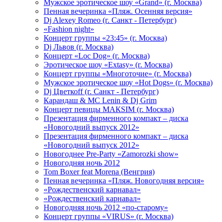
Мужское эротическое шоу «Grand» (г. Москва)
Пенная вечеринка «Пляж. Осенняя версия»
Dj Alexey Romeo (г. Санкт - Петербург)
«Fashion night»
Концерт группы «23:45» (г. Москва)
Dj Львов (г. Москва)
Концерт «Loc Dog» (г. Москва)
Эротическое шоу «Extasy» (г. Москва)
Концерт группы «Многоточие» (г. Москва)
Мужское эротическое шоу «Hot Dogs» (г. Москва)
Dj Цветкоff (г. Санкт - Петербург)
Карандаш & МС Lenin & Dj Grim
Концерт певицы МАКSIМ (г. Москва)
Презентация фирменного компакт – диска
«Новогодний выпуск 2012»
Презентация фирменного компакт – диска
«Новогодний выпуск 2012»
Новогоднее Pre-Party «Zamorozki show»
Новогодняя ночь 2012
Tom Boxer feat Morena (Венгрия)
Пенная вечеринка «Пляж. Новогодняя версия»
«Рождественский карнавал»
«Рождественский карнавал»
Новогодняя ночь 2012 «по-старому»
Концерт группы «VIRUS» (г. Москва)