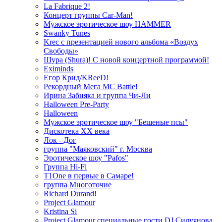
La Fabrique 2!
Концерт группы Car-Man!
Мужское эротическое шоу HAMMER
Swanky Tunes
Krec с презентацией нового альбома «Воздух
Свободы»
Шура (Shura)! С новой концертной программой!
Eximinds
Егор Крид/KReeD!
Рекордный Мега МС Battle!
Ирина Забияка и группа Чи-Ли
Halloween Pre-Party
Halloween
Мужское эротическое шоу "Бешеные псы"
Дискотека ХХ века
Лок - Дог
группа "Маяковский" г. Москва
Эротическое шоу "Pafos"
Группа Hi-Fi
T1One в первые в Самаре!
группа Многоточие
Richard Durand!
Project Glamour
Kristina Si
Project Glamour специальные гости DJ Силуянова