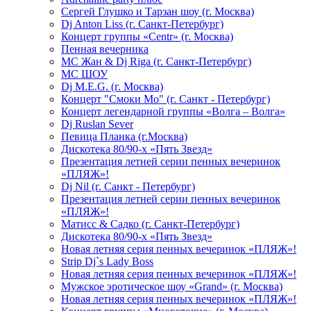
Сергей Глушко и Тарзан шоу (г. Москва)
Dj Anton Liss (г. Санкт-Петербург)
Концерт группы «Centr» (г. Москва)
Пенная вечерника
МС Жан & Dj Riga (г. Санкт-Петербург)
МС ШОУ
Dj M.E.G. (г. Москва)
Концерт "Смоки Мо" (г. Санкт - Петербург)
Концерт легендарной группы «Волга – Волга»
Dj Ruslan Sever
Певица Планка (г.Москва)
Дискотека 80/90-х «Пять Звезд»
Презентация летней серии пенных вечеринок
«ПЛЯЖ»!
Dj Nil (г. Санкт - Петербург)
Презентация летней серии пенных вечеринок
«ПЛЯЖ»!
Матисс & Садко (г. Санкт-Петербург)
Дискотека 80/90-х «Пять Звезд»
Новая летняя серия пенных вечеринок «ПЛЯЖ»!
Strip Dj`s Lady Boss
Новая летняя серия пенных вечеринок «ПЛЯЖ»!
Мужское эротическое шоу «Grand» (г. Москва)
Новая летняя серия пенных вечеринок «ПЛЯЖ»!