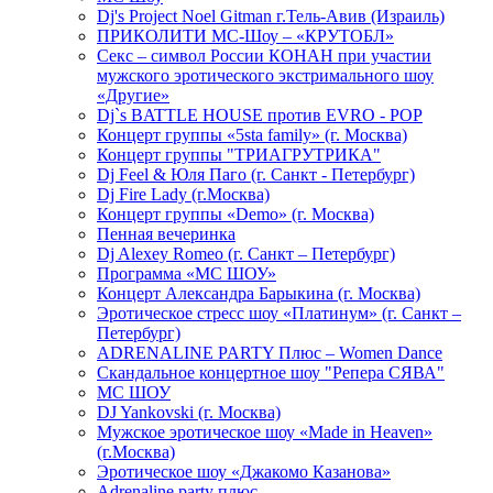
Dj's Project Noel Gitman г.Тель-Авив (Израиль)
ПРИКОЛИТИ МС-Шоу – «КРУТОБЛ»
Секс – символ России КОНАН при участии
мужского эротического экстримального шоу
«Другие»
Dj`s BATTLE HOUSE против EVRO - POP
Концерт группы «5sta family» (г. Москва)
Концерт группы "ТРИАГРУТРИКА"
Dj Feel & Юля Паго (г. Санкт - Петербург)
Dj Fire Lady (г.Москва)
Концерт группы «Demo» (г. Москва)
Пенная вечеринка
Dj Alexey Romeo (г. Санкт – Петербург)
Программа «МС ШОУ»
Концерт Александра Барыкина (г. Москва)
Эротическое стресс шоу «Платинум» (г. Санкт –
Петербург)
ADRENALINE PARTY Плюс – Women Dance
Скандальное концертное шоу "Репера СЯВА"
МС ШОУ
DJ Yankovski (г. Москва)
Мужское эротическое шоу «Made in Heaven»
(г.Москва)
Эротическое шоу «Джакомо Казанова»
Adrenaline party плюс