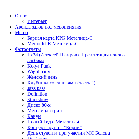
О нас
Интерьер
Аренда залов под мероприятия
Меню
Барная карта КРК Метелица-С
Меню КРК Метелица-С
Фотоотчеты
Lx24 (Алексей Назаров). Презентация нового
альбома
Kolya Funk
Wight party
Женский день
Клубника со сливками (часть 2)
Jazz bass
Definition
Strip show
Диско 80-х
Метелица стрип
Канун
Новый Год с Метелица-С
Концерт группы "Корни"
День студента при участии МС Белова
Dj Groove