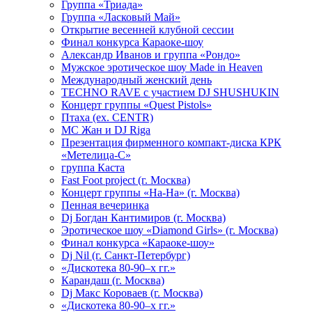
Группа «Триада»
Группа «Ласковый Май»
Открытие весенней клубной сессии
Финал конкурса Караоке-шоу
Александр Иванов и группа «Рондо»
Мужское эротическое шоу Made in Heaven
Международный женский день
TECHNO RAVE с участием DJ SHUSHUKIN
Концерт группы «Quest Pistols»
Птаха (ex. CENTR)
МС Жан и DJ Riga
Презентация фирменного компакт-диска КРК
«Метелица-С»
группа Каста
Fast Foot project (г. Москва)
Концерт группы «На-На» (г. Москва)
Пенная вечеринка
Dj Богдан Кантимиров (г. Москва)
Эротическое шоу «Diamond Girls» (г. Москва)
Финал конкурса «Караоке-шоу»
Dj Nil (г. Санкт-Петербург)
«Дискотека 80-90–х гг.»
Карандаш (г. Москва)
Dj Макс Короваев (г. Москва)
«Дискотека 80-90–х гг.»