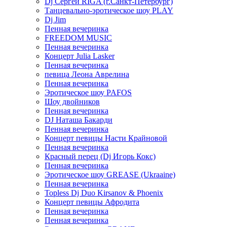
Dj Сергей RIGA (г.Санкт-Петербург)
Танцевально-эротическое шоу PLAY
Dj Jim
Пенная вечеринка
FREEDOM MUSIC
Пенная вечеринка
Концерт Julia Lasker
Пенная вечеринка
певица Леона Аврелина
Пенная вечеринка
Эротическое шоу PAFOS
Шоу двойников
Пенная вечеринка
DJ Наташа Бакарди
Пенная вечеринка
Концерт певицы Насти Крайновой
Пенная вечеринка
Красный перец (Dj Игорь Кокс)
Пенная вечеринка
Эротическое шоу GREASE (Ukraaine)
Пенная вечеринка
Topless Dj Duo Kirsanov & Phoenix
Концерт певицы Афродита
Пенная вечеринка
Пенная вечеринка