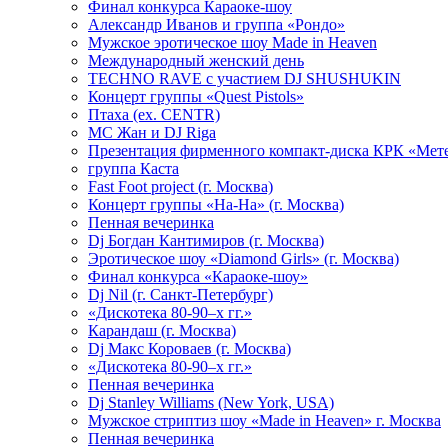
Финал конкурса Караоке-шоу
Александр Иванов и группа «Рондо»
Мужское эротическое шоу Made in Heaven
Международный женский день
TECHNO RAVE с участием DJ SHUSHUKIN
Концерт группы «Quest Pistols»
Птаха (ex. CENTR)
МС Жан и DJ Riga
Презентация фирменного компакт-диска КРК «Мет
группа Каста
Fast Foot project (г. Москва)
Концерт группы «На-На» (г. Москва)
Пенная вечеринка
Dj Богдан Кантимиров (г. Москва)
Эротическое шоу «Diamond Girls» (г. Москва)
Финал конкурса «Караоке-шоу»
Dj Nil (г. Санкт-Петербург)
«Дискотека 80-90–х гг.»
Карандаш (г. Москва)
Dj Макс Короваев (г. Москва)
«Дискотека 80-90–х гг.»
Пенная вечеринка
Dj Stanley Williams (New York, USA)
Мужское стриптиз шоу «Made in Heaven» г. Москва
Пенная вечеринка