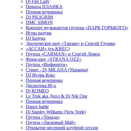
Dj Fire Lady
Певица ПЛАНКА
Пенная вечеринка
DJ PILIGRIM
DMC SIMON
Концерт музыкантов группы «ПАРК ГОРЬКОГО»
Игры разума
DJ Базука
Эротическое шоу «Тарзан» и Сергей Глушко
«АССАИ» (ex-KREC)
Группа «CARMAN» и Сергей Лемох
Фрик-шоу «STRANA OZZ»
Группа «Инфинити»
Стрип - Dj MILANA (Украина)
DJ Игорь Кокс
Пенная вечеринка
Дискотека 80-х
Dj ROMEO
Le Truk aka Децл & Dj Nik One
Пенная вечеринка
Dance battle
Dj Stanley Williams (New York)
Группа «Триада»
Группа «Ласковый Май»
Открытие весенней клубной сессии