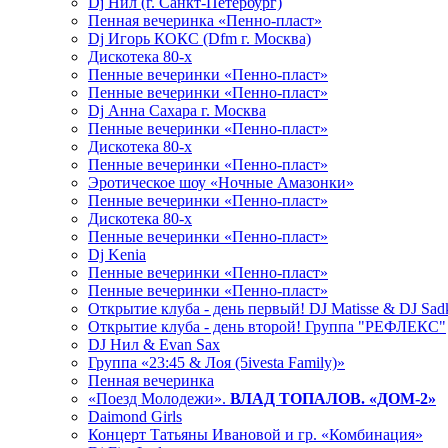
Dj Нил (г. Санкт-Петербург)
Пенная вечеринка «Пенно-пласт»
Dj Игорь КОКС (Dfm г. Москва)
Дискотека 80-х
Пенные вечеринки «Пенно-пласт»
Пенные вечеринки «Пенно-пласт»
Dj Анна Сахара г. Москва
Пенные вечеринки «Пенно-пласт»
Дискотека 80-х
Пенные вечеринки «Пенно-пласт»
Эротическое шоу «Ночные Амазонки»
Пенные вечеринки «Пенно-пласт»
Дискотека 80-х
Пенные вечеринки «Пенно-пласт»
Dj Kenia
Пенные вечеринки «Пенно-пласт»
Пенные вечеринки «Пенно-пласт»
Открытие клуба - день первый! DJ Matisse & DJ Sad
Открытие клуба - день второй! Группа "РЕФЛЕКС"
DJ Нил & Evan Sax
Группа «23:45 & Лоя (5ivesta Family)»
Пенная вечеринка
«Поезд Молодежи».
ВЛАД ТОПАЛОВ. «ДОМ-2»
Daimond Girls
Концерт Татьяны Ивановой и гр. «Комбинация»