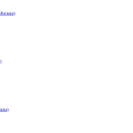
осква)
)
ква)