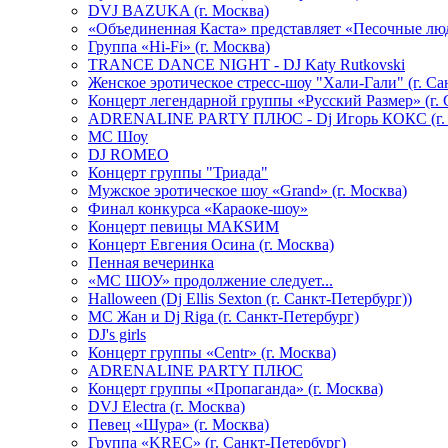
DVJ BAZUKA (г. Москва)
«Объединенная Каста» представляет «Песочные лю
Группа «Hi-Fi» (г. Москва)
TRANCE DANCE NIGHT - DJ Katy Rutkovski
Женское эротическое стресс-шоу "Хали-Гали" (г. Са
Концерт легендарной группы «Русский Размер» (г. 
ADRENALINE PARTY ПЛЮС - Dj Игорь КОКС (г. 
MC Шоу
DJ ROMEO
Концерт группы "Триада"
Мужское эротическое шоу «Grand» (г. Москва)
Финал конкурса «Караоке-шоу»
Концерт певицы МАКSИМ
Концерт Евгения Осина (г. Москва)
Пенная вечеринка
«МС ШОУ» продолжение следует...
Halloween (Dj Ellis Sexton (г. Санкт-Петербург))
МС Жан и Dj Riga (г. Санкт-Петербург)
DJ's girls
Концерт группы «Centr» (г. Москва)
ADRENALINE PARTY ПЛЮС
Концерт группы «Пропаганда» (г. Москва)
DVJ Electra (г. Москва)
Певец «Шура» (г. Москва)
Группа «KREC» (г. Санкт-Петербург)