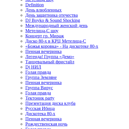
Definition
День влюбленных
День защитника отечества
DJ Boyko & Sound Shocking
Международный женский день
Метелица-С шоу
Концерт гр. Мираж
Диско 80-х в КРЦ Метелица-С
«Божья коровка» - На дискотеке 80-х
Пенная вечеринка
Легенда! Группа «Демо»
Танцевальный фристайл
Dj НИЛ
Голая правда
Группа Земляне
Пенная вечеринка
Группа Вирус
Голая правда
Тектоник party
Презентация диска клуба
Русская Ибица
Дискотека 80-х
Пенная вечеринка
Рождественская ночь