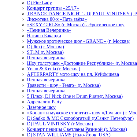
Dj Fire Lady
Концерт группы «25/17»
TRANCE DANCE NIGHT - Dj PAUL VINITSKY (г.М
Дискотека 80-х «Пять звёзд»
«SEXY GIRLS» (г. Москва) - Эротическое шоу
«Пенная Вечеринка»
Hаташа Бакарди
Мужское эротическое шоу «GRAND» (г. Москва)
Dj Jim (г. Москва)
ST1M (г. Москва)
Пенная вечеринка
Шоу толстушек «Достояние Республики» (г. Москва
Yolan & Kenia (г. Москва)
AFTERPARTY мото-шоу на пл. Куйбышева
Пенная вечеринка
Травести - шоу «Teatro» (г. Москва)
Пенная вечеринка
5 Плюх, DJ Nick-One и Drum Pirate(г. Москва)
Адреналин Party
Лазерное шоу
«Конан» и мужское стриптиз - шоу «Другие» (г. Мос
Dj Sadko & МС Скоробогатый (г.Санкт-Петербург)
Dj PAUL VINITSKY (г.Москва)
Концерт певицы Светланы Разиной (г. Москва)
Dj STAN WILLIAMS (Нью-Йорк, USA)