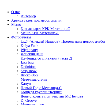
О нас
Интерьер
Аренда залов под мероприятия
Меню
Барная карта КРК Метелица-С
Меню КРК Метелица-С
Фотоотчеты
Lx24 (Алексей Назаров). Презентация нового альбо
Kolya Funk
Wight party
Женский день
Клубника со сливками (часть 2)
Jazz bass
Definition
Strip show
Диско 80-х
Метелица стрип
Канун
Новый Год с Метелица-С
Концерт группы "Корни"
День студента при участии МС Белова
Dj Groove
Метелица шоу