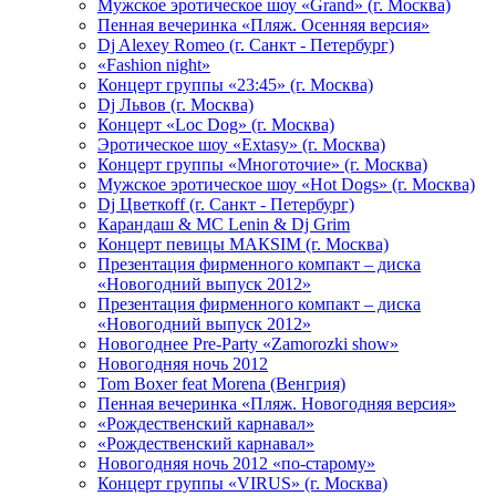
Мужское эротическое шоу «Grand» (г. Москва)
Пенная вечеринка «Пляж. Осенняя версия»
Dj Alexey Romeo (г. Санкт - Петербург)
«Fashion night»
Концерт группы «23:45» (г. Москва)
Dj Львов (г. Москва)
Концерт «Loc Dog» (г. Москва)
Эротическое шоу «Extasy» (г. Москва)
Концерт группы «Многоточие» (г. Москва)
Мужское эротическое шоу «Hot Dogs» (г. Москва)
Dj Цветкоff (г. Санкт - Петербург)
Карандаш & МС Lenin & Dj Grim
Концерт певицы МАКSIМ (г. Москва)
Презентация фирменного компакт – диска
«Новогодний выпуск 2012»
Презентация фирменного компакт – диска
«Новогодний выпуск 2012»
Новогоднее Pre-Party «Zamorozki show»
Новогодняя ночь 2012
Tom Boxer feat Morena (Венгрия)
Пенная вечеринка «Пляж. Новогодняя версия»
«Рождественский карнавал»
«Рождественский карнавал»
Новогодняя ночь 2012 «по-старому»
Концерт группы «VIRUS» (г. Москва)