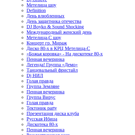
Метелица шоу
Definition
День влюбленных
День защитника отечества
DJ Boyko & Sound Shocking
Международный женский день
Метелица-С шоу
Концерт гр. Мираж
Диско 80-х в КРЦ Метелица-С
«Божья коровка» - На дискотеке 80-х
Пенная вечеринка
Легенда! Группа «Демо»
Танцевальный фристайл
Dj НИЛ
Голая правда
Группа Земляне
Пенная вечеринка
Группа Вирус
Голая правда
Тектоник party
Презентация диска клуба
Русская Ибица
Дискотека 80-х
Пенная вечеринка