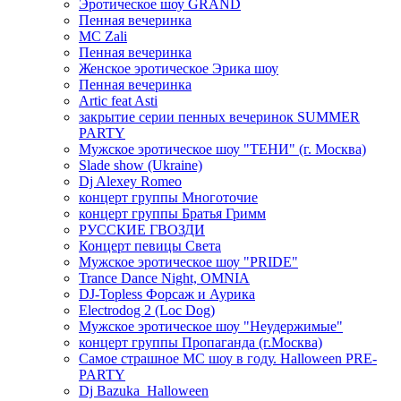
Эротическое шоу GRAND
Пенная вечеринка
MC Zali
Пенная вечеринка
Женское эротическое Эрика шоу
Пенная вечеринка
Artic feat Asti
закрытие серии пенных вечеринок SUMMER
PARTY
Мужское эротическое шоу "ТЕНИ" (г. Москва)
Slade show (Ukraine)
Dj Alexey Romeo
концерт группы Многоточие
концерт группы Братья Гримм
РУССКИЕ ГВОЗДИ
Концерт певицы Света
Мужское эротическое шоу "PRIDE"
Trance Dance Night, OMNIA
DJ-Topless Форсаж и Аурика
Electrodog 2 (Loc Dog)
Мужское эротическое шоу "Неудержимые"
концерт группы Пропаганда (г.Москва)
Самое страшное МС шоу в году. Halloween PRE-
PARTY
Dj Bazuka_Halloween