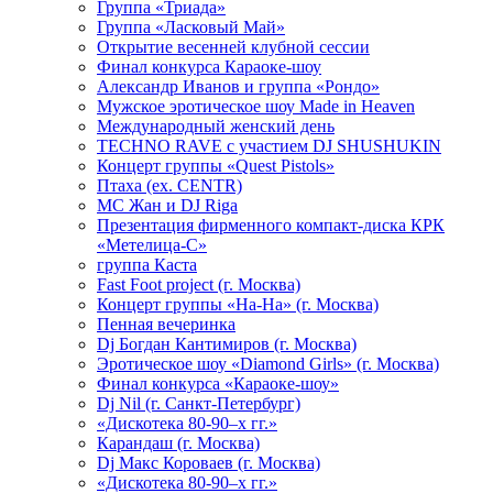
Группа «Триада»
Группа «Ласковый Май»
Открытие весенней клубной сессии
Финал конкурса Караоке-шоу
Александр Иванов и группа «Рондо»
Мужское эротическое шоу Made in Heaven
Международный женский день
TECHNO RAVE с участием DJ SHUSHUKIN
Концерт группы «Quest Pistols»
Птаха (ex. CENTR)
МС Жан и DJ Riga
Презентация фирменного компакт-диска КРК
«Метелица-С»
группа Каста
Fast Foot project (г. Москва)
Концерт группы «На-На» (г. Москва)
Пенная вечеринка
Dj Богдан Кантимиров (г. Москва)
Эротическое шоу «Diamond Girls» (г. Москва)
Финал конкурса «Караоке-шоу»
Dj Nil (г. Санкт-Петербург)
«Дискотека 80-90–х гг.»
Карандаш (г. Москва)
Dj Макс Короваев (г. Москва)
«Дискотека 80-90–х гг.»