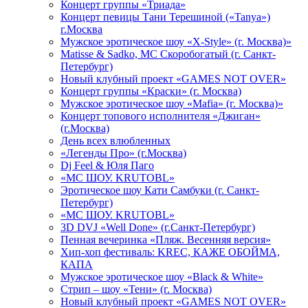
Концерт группы «Триада»
Концерт певицы Тани Терешиной («Tanya»)
г.Москва
Мужское эротическое шоу «X-Style» (г. Москва)»
Matissе & Sadko, MC Скоробогатый (г. Санкт-
Петербург)
Новый клубный проект «GAMES NOT OVER»
Концерт группы «Краски» (г. Москва)
Мужское эротическое шоу «Mafia» (г. Москва)»
Концерт топового исполнителя «Джиган»
(г.Москва)
День всех влюбленных
«Легенды Про» (г.Москва)
Dj Feel & Юля Паго
«МС ШОУ. KRUTOBL»
Эротическое шоу Кати Самбуки (г. Санкт-
Петербург)
«МС ШОУ. KRUTOBL»
3D DVJ «Well Done» (г.Санкт-Петербург)
Пенная вечеринка «Пляж. Весенняя версия»
Хип-хоп фестиваль: KREC, КАЖЕ ОБОЙМА,
КАПА
Мужское эротическое шоу «Black & White»
Стрип – шоу «Тени» (г. Москва)
Новый клубный проект «GAMES NOT OVER»