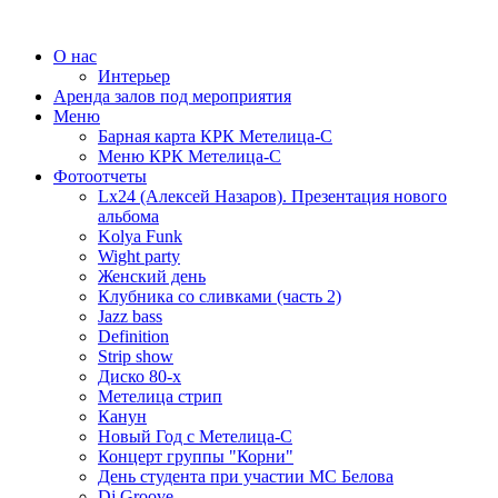
О нас
Интерьер
Аренда залов под мероприятия
Меню
Барная карта КРК Метелица-С
Меню КРК Метелица-С
Фотоотчеты
Lx24 (Алексей Назаров). Презентация нового
альбома
Kolya Funk
Wight party
Женский день
Клубника со сливками (часть 2)
Jazz bass
Definition
Strip show
Диско 80-х
Метелица стрип
Канун
Новый Год с Метелица-С
Концерт группы "Корни"
День студента при участии МС Белова
Dj Groove