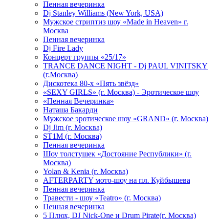
Пенная вечеринка
Dj Stanley Williams (New York, USA)
Мужское стриптиз шоу «Made in Heaven» г.
Москва
Пенная вечеринка
Dj Fire Lady
Концерт группы «25/17»
TRANCE DANCE NIGHT - Dj PAUL VINITSKY
(г.Москва)
Дискотека 80-х «Пять звёзд»
«SEXY GIRLS» (г. Москва) - Эротическое шоу
«Пенная Вечеринка»
Hаташа Бакарди
Мужское эротическое шоу «GRAND» (г. Москва)
Dj Jim (г. Москва)
ST1M (г. Москва)
Пенная вечеринка
Шоу толстушек «Достояние Республики» (г.
Москва)
Yolan & Kenia (г. Москва)
AFTERPARTY мото-шоу на пл. Куйбышева
Пенная вечеринка
Травести - шоу «Teatro» (г. Москва)
Пенная вечеринка
5 Плюх, DJ Nick-One и Drum Pirate(г. Москва)