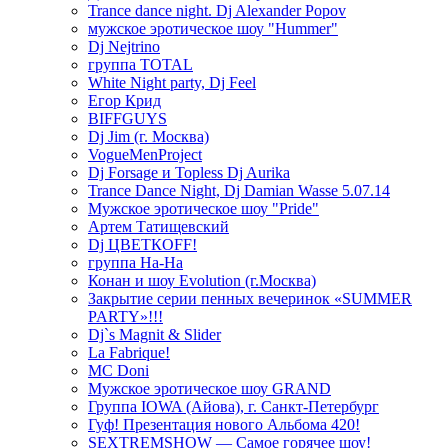
Trance dance night. Dj Alexander Popov
мужское эротическое шоу "Hummer"
Dj Nejtrino
группа TOTAL
White Night party, Dj Feel
Егор Крид
BIFFGUYS
Dj Jim (г. Москва)
VogueMenProject
Dj Forsage и Topless Dj Aurika
Trance Dance Night, Dj Damian Wasse 5.07.14
Мужское эротическое шоу "Pride"
Артем Татищевский
Dj ЦВЕТКOFF!
группа На-На
Конан и шоу Evolution (г.Москва)
Закрытие серии пенных вечеринок «SUMMER
PARTY»!!!
Dj`s Magnit & Slider
La Fabrique!
MC Doni
Мужское эротическое шоу GRAND
Группа IOWA (Айова), г. Санкт-Петербург
Гуф! Презентация нового Альбома 420!
SEXTREMSHOW — Самое горячее шоу!