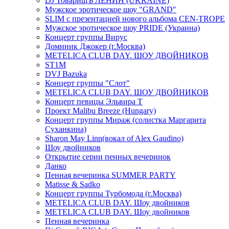
DJ ТоварищЪ ЛЕНИН (UKRAINE)
Мужское эротическое шоу "GRAND"
SLIM с презентацией нового альбома CEN-TROPE
Мужское эротическое шоу PRIDE (Украина)
Концерт группы Вирус
Доминик Джокер (г.Москва)
METELICA CLUB DAY. ШОУ ДВОЙНИКОВ
ST1M
DVJ Bazuka
Концерт группы "Слот"
METELICA CLUB DAY. ШОУ ДВОЙНИКОВ
Концерт певицы Эльвира Т
Проект Malibu Breeze (Hungary)
Концерт группы Мираж (солистка Маргарита
Суханкина)
Sharon May Linn(вокал of Alex Gaudino)
Шоу двойников
Открытие серии пенных вечеринок
Данко
Пенная вечеринка SUMMER PARTY
Matisse & Sadko
Концерт группы Турбомода (г.Москва)
METELICA CLUB DAY. Шоу двойников
METELICA CLUB DAY. Шоу двойников
Пенная вечеринка