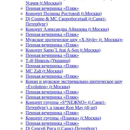
Усачев (г.Москва))
Пенная вечеринка «Пляж»
Концерт Полины Ростовой (г.Москва)
Dj Cosmo & МС Скоробогатый (г.Санкт-
Петербург)
Концерт Александра Айвазова (г.Москва)
Пенная вечеринка «Пляж»
Мужское эротическое шоу «X-Style» (г. Москва)»
Пенная вечеринка «Пляж»
Концерт Samo`L feat A-Sen (г.Москва)
Пенная вечеринка «Пляж»
Т-dj Николь (Украина)
Пенная вечеринка «Пляж»
МС Zali (г.Москва)
Пенная вечеринка «Пляж»
Конан и мужское экстремально-эротическое шоу
«Evolution» (г.Москва)
Пенная вечеринка «Пляж»
Пенная вечеринка «Пляж»
Концерт группы «S*NEЖNO» (г.Санкт-
Петербург), а также Ron May (dj set)
Пенная вечеринка «Пляж»
Концерт группы «Планка» (г.Москва)
Пенная вечеринка «Пляж»
Dj Сергей Рига (г.Санкт-Петербург)