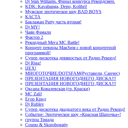
Dj Stan Williams. Финал конкурса Рекордсмен.
KDK: Kavabanga, Depo, Kolibri!
Мужское эротическое шоу BAD BOYS
КАСТА
Баклажан Party часть вторая!
Dj MY!
Чаян Фамали
Фактор 2
Рекордный Мега МС Battle!
Концерт певицы МакSим с новой концертной
программой!
Супер дискотека девяностых от Радио Рекорд!
Dj Riga!
ЦЕХ!
МНОГОТОЧИЕ/DOTSFAM(Руставели, Санчес)
ПРЕЗЕНТАЦИЯ НОВОГОДНЕГО ДИСКА!!!
ПРЕЗЕНТАЦИЯ НОВОГОДНЕГО ДИСКА!!!
Оксана Ковалевская (гр. Краски)
MC Zali!
Егор Крид
Dj Rublev
Супер дискотека двадцатого века от Радио Рекорд!
Событие: Эротическое шоу «Красная Шапочка»!
группа Триада
Cosmo & Skorobogatiy