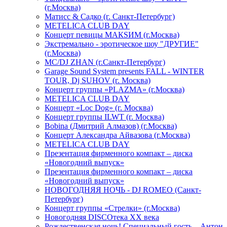
(г.Москва)
Матисс & Садко (г. Санкт-Петербург)
METELICA CLUB DAY
Концерт певицы МАКSИМ (г.Москва)
Экстремально - эротическое шоу "ДРУГИЕ"
(г.Москва)
МС/DJ ZHAN (г.Санкт-Петербург)
Garage Sound System presents FALL - WINTER
TOUR, Dj SUHOV (г. Москва)
Концерт группы «PLAZMA» (г.Москва)
METELICA CLUB DAY
Концерт «Loc Dog» (г. Москва)
Концерт группы ILWT (г. Москва)
Bobina (Дмитрий Алмазов) (г.Москва)
Концерт Александра Айвазова (г.Москва)
METELICA CLUB DAY
Презентация фирменного компакт – диска
«Новогодний выпуск»
Презентация фирменного компакт – диска
«Новогодний выпуск»
НОВОГОДНЯЯ НОЧЬ - DJ ROMEO (Санкт-
Петербург)
Концерт группы «Стрелки» (г.Москва)
Новогодняя DISCOтека ХХ века
Рождественская ночь! Специальный гость – Антон