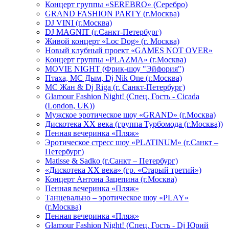
Концерт группы «SEREBRO» (Серебро)
GRAND FASHION PARTY (г.Москва)
DJ VINI (г.Москва)
DJ MAGNIT (г.Санкт-Петербург)
Живой концерт «Loc Dog» (г. Москва)
Новый клубный проект «GAMES NOT OVER»
Концерт группы «PLAZMA» (г.Москва)
MOVIE NIGHT (Фрик-шоу "Эйфория")
Птаха, МС Дым, Dj Nik One (г.Москва)
МС Жан & Dj Riga (г. Санкт-Петербург)
Glamour Fashion Night! (Спец. Гость - Cicada
(London, UK))
Мужское эротическое шоу «GRAND» (г.Москва)
Дискотека XX века (группа Турбомода (г.Москва))
Пенная вечеринка «Пляж»
Эротическое стресс шоу «PLATINUM» (г.Санкт –
Петербург)
Matisse & Sadko (г.Санкт – Петербург)
«Дискотека ХХ века» (гр. «Старый третий»)
Концерт Антона Зацепина (г.Москва)
Пенная вечеринка «Пляж»
Танцевально – эротическое шоу «PLAY»
(г.Москва)
Пенная вечеринка «Пляж»
Glamour Fashion Night! (Спец. Гость - Dj Юрий