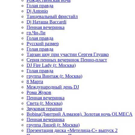
Рождественская ночь
Голая правда
Dj Antonio
Танцевальный фристайл
Dj Наташа Baccardi
Пенная вечеринка
гр.Чи-Ли
Голая правда
Русский размер
Голая правда
Тарзан шоу при участии Сергея Глушко
Серия пенных вечеринок Пенно-пласт
DJ Fire Lady (г. Москва)
Голая правда
группа Винтаж (г. Москва)
8 Марта
Международный день DJ
Рома Жуков
Пенная вечеринка
Света (г. Москва)
Звуковая терапия
Bobina(Дмитрий Алмазов). Золотая ночь OLMECA
Пенная вечеринка
группа Лицей (г. Москва)
Презентация диска «Метелица-С» выпуск 2