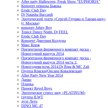
After party Halloween, Freak Show "EUPHORIA"
Концерт певицы Бьянка
Erotic Club Day
Dj Natasha Baccardi
Эротический театр «Сергей Глушко и Тарзан-шоу»
(г. Москва)
концерт Johny Boy
Trance Dance Night. Dj FEEL
Erotic Club Day
Концерт Дмитрия Колдуна
Макс Корж
Презентация фирменного компакт диска -
Новогодний выпуск 2014
Презентация фирменного компакт диска -
Новогодний выпуск 2014 часть 2.
Новогодняя ночь 2014.Dj Riga & MC Zali
Группа Краски(Оксана Ковалевская)
After Party New Year 2014
Данко
Планка
Проект Revel Boys
Эротическое стресс шоу «PLATINUM»
группа ILWT
дуэт Лето
DINO MC 47