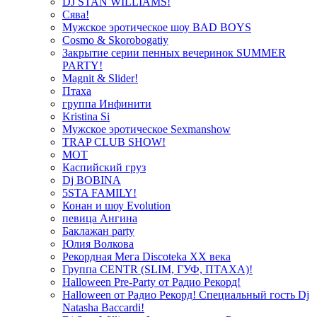
DJ STAN WILLIAMS!
Сява!
Мужское эротическое шоу BAD BOYS
Cosmo & Skorobogatiy
Закрытие серии пенных вечеринок SUMMER
PARTY!
Magnit & Slider!
Птаха
группа Инфинити
Kristina Si
Мужское эротическое Sexmanshow
TRAP CLUB SHOW!
МОТ
Каспийский груз
Dj BOBINA
5STA FAMILY!
Конан и шоу Evolution
певица Ангина
Баклажан party
Юлия Волкова
Рекордная Мега Discoteka XX века
Группа CENTR (SLIM, ГУФ, ПТАХА)!
Halloween Pre-Party от Радио Рекорд!
Halloween от Радио Рекорд! Специальный гость Dj
Natasha Baccardi!