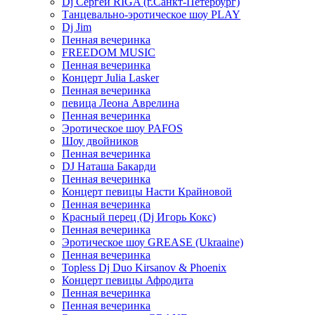
Dj Сергей RIGA (г.Санкт-Петербург)
Танцевально-эротическое шоу PLAY
Dj Jim
Пенная вечеринка
FREEDOM MUSIC
Пенная вечеринка
Концерт Julia Lasker
Пенная вечеринка
певица Леона Аврелина
Пенная вечеринка
Эротическое шоу PAFOS
Шоу двойников
Пенная вечеринка
DJ Наташа Бакарди
Пенная вечеринка
Концерт певицы Насти Крайновой
Пенная вечеринка
Красный перец (Dj Игорь Кокс)
Пенная вечеринка
Эротическое шоу GREASE (Ukraaine)
Пенная вечеринка
Topless Dj Duo Kirsanov & Phoenix
Концерт певицы Афродита
Пенная вечеринка
Пенная вечеринка