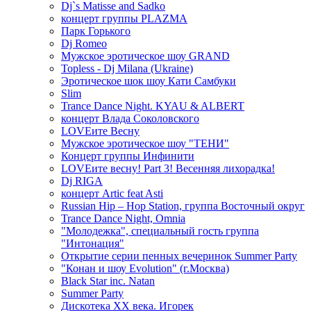
Dj`s Matisse and Sadko
концерт группы PLAZMA
Парк Горького
Dj Romeo
Мужское эротическое шоу GRAND
Topless - Dj Milana (Ukraine)
Эротическое шок шоу Кати Самбуки
Slim
Trance Dance Night. KYAU & ALBERT
концерт Влада Соколовского
LOVEите Весну
Мужское эротическое шоу "ТЕНИ"
Концерт группы Инфинити
LOVEите весну! Part 3! Весенняя лихорадка!
Dj RIGA
концерт Artic feat Asti
Russian Hip – Hop Station, группа Восточный округ
Trance Dance Night, Omnia
"Молодежка", специальный гость группа
"Интонация"
Открытие серии пенных вечеринок Summer Party
"Конан и шоу Evolution" (г.Москва)
Black Star inc. Natan
Summer Party
Дискотека ХХ века. Игорек