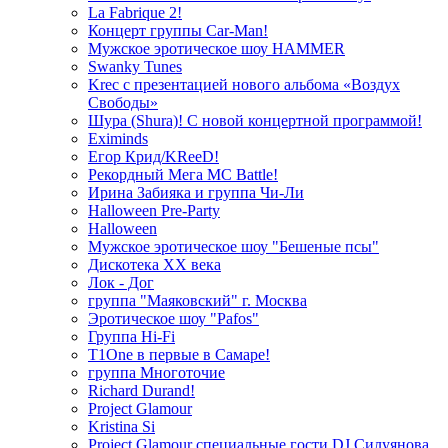
La Fabrique 2!
Концерт группы Car-Man!
Мужское эротическое шоу HAMMER
Swanky Tunes
Krec с презентацией нового альбома «Воздух
Свободы»
Шура (Shura)! С новой концертной программой!
Eximinds
Егор Крид/KReeD!
Рекордный Мега МС Battle!
Ирина Забияка и группа Чи-Ли
Halloween Pre-Party
Halloween
Мужское эротическое шоу "Бешеные псы"
Дискотека ХХ века
Лок - Дог
группа "Маяковский" г. Москва
Эротическое шоу "Pafos"
Группа Hi-Fi
T1One в первые в Самаре!
группа Многоточие
Richard Durand!
Project Glamour
Kristina Si
Project Glamour специальные гости DJ Силуянова