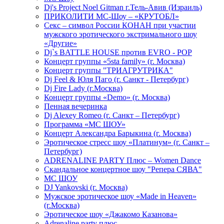
Dj's Project Noel Gitman г.Тель-Авив (Израиль)
ПРИКОЛИТИ МС-Шоу – «КРУТОБЛ»
Секс – символ России КОНАН при участии
мужского эротического экстримального шоу
«Другие»
Dj`s BATTLE HOUSE против EVRO - POP
Концерт группы «5sta family» (г. Москва)
Концерт группы "ТРИАГРУТРИКА"
Dj Feel & Юля Паго (г. Санкт - Петербург)
Dj Fire Lady (г.Москва)
Концерт группы «Demo» (г. Москва)
Пенная вечеринка
Dj Alexey Romeo (г. Санкт – Петербург)
Программа «МС ШОУ»
Концерт Александра Барыкина (г. Москва)
Эротическое стресс шоу «Платинум» (г. Санкт –
Петербург)
ADRENALINE PARTY Плюс – Women Dance
Скандальное концертное шоу "Репера СЯВА"
МС ШОУ
DJ Yankovski (г. Москва)
Мужское эротическое шоу «Made in Heaven»
(г.Москва)
Эротическое шоу «Джакомо Казанова»
Adrenaline party плюс