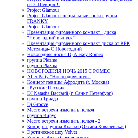
и DJ Шевцов!!!
Project Glamour
Project Glamour специальные гости группа
FRANKY
Project Glamour
Презентация фирменного компакт - диска
"Новогодний выпуск"
Презентация фирменного компакт диска от КРК
Метелица- С Новогодний
Новогодняя нось с Dj Alexey Romeo
группа Plazma
группа Plazma
НОВОГОДНЯЯ НОЧЬ 2015 C РОМЕО
After Party "Новогодняя ночь"
Концерт певицы Афродита (г. Москва)
«Русские Гвозди»
DJ Natasha Baccardi (г. Санкт-Петербург)
группа Триада
Dj Groove
Место встречи изменить нельзя
группа Вирус
Место встречи изменить нельзя - 2
Концерт группы Краски (Оксана Ковалевская)
Эротическое шоу Velvet
Концерт Влада Соколовского