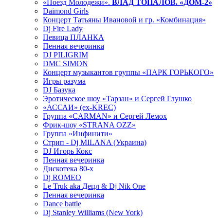
«Поезд Молодежи».
ВЛАД ТОПАЛОВ. «ДОМ-2»
Daimond Girls
Концерт Татьяны Ивановой и гр. «Комбинация»
Dj Fire Lady
Певица ПЛАНКА
Пенная вечеринка
DJ PILIGRIM
DMC SIMON
Концерт музыкантов группы «ПАРК ГОРЬКОГО»
Игры разума
DJ Базука
Эротическое шоу «Тарзан» и Сергей Глушко
«АССАИ» (ex-KREC)
Группа «CARMAN» и Сергей Лемох
Фрик-шоу «STRANA OZZ»
Группа «Инфинити»
Стрип - Dj MILANA (Украина)
DJ Игорь Кокс
Пенная вечеринка
Дискотека 80-х
Dj ROMEO
Le Truk aka Децл & Dj Nik One
Пенная вечеринка
Dance battle
Dj Stanley Williams (New York)