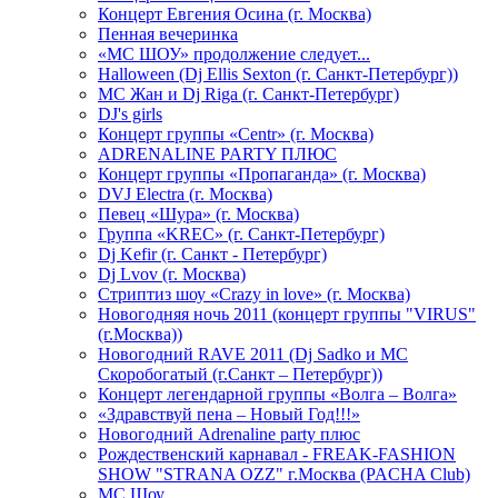
Концерт Евгения Осина (г. Москва)
Пенная вечеринка
«МС ШОУ» продолжение следует...
Halloween (Dj Ellis Sexton (г. Санкт-Петербург))
МС Жан и Dj Riga (г. Санкт-Петербург)
DJ's girls
Концерт группы «Centr» (г. Москва)
ADRENALINE PARTY ПЛЮС
Концерт группы «Пропаганда» (г. Москва)
DVJ Electra (г. Москва)
Певец «Шура» (г. Москва)
Группа «KREC» (г. Санкт-Петербург)
Dj Kefir (г. Санкт - Петербург)
Dj Lvov (г. Москва)
Стриптиз шоу «Crazy in love» (г. Москва)
Новогодняя ночь 2011 (концерт группы "VIRUS"
(г.Москва))
Новогодний RAVE 2011 (Dj Sadko и MC
Скоробогатый (г.Санкт – Петербург))
Концерт легендарной группы «Волга – Волга»
«Здравствуй пена – Новый Год!!!»
Новогодний Adrenaline party плюс
Рождественский карнавал - FREAK-FASHION
SHOW "STRANA OZZ" г.Москва (PACHA Club)
MC Шоу