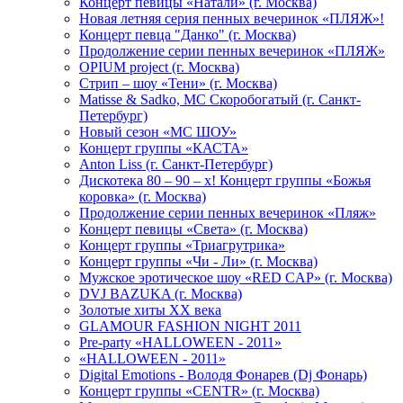
Концерт певицы «Натали» (г. Москва)
Новая летняя серия пенных вечеринок «ПЛЯЖ»!
Концерт певца "Данко" (г. Москва)
Продолжение серии пенных вечеринок «ПЛЯЖ»
OPIUM project (г. Москва)
Стрип – шоу «Тени» (г. Москва)
Matissе & Sadko, MC Скоробогатый (г. Санкт-
Петербург)
Новый сезон «МС ШОУ»
Концерт группы «КАСТА»
Anton Liss (г. Санкт-Петербург)
Дискотека 80 – 90 – х! Концерт группы «Божья
коровка» (г. Москва)
Продолжение серии пенных вечеринок «Пляж»
Концерт певицы «Света» (г. Москва)
Концерт группы «Триагрутрика»
Концерт группы «Чи - Ли» (г. Москва)
Мужское эротическое шоу «RED CAP» (г. Москва)
DVJ BAZUKA (г. Москва)
Золотые хиты XX века
GLAMOUR FASHION NIGHT 2011
Pre-party «HALLOWEEN - 2011»
«HALLOWEEN - 2011»
Digital Emotions - Володя Фонарев (Dj Фонарь)
Концерт группы «CENTR» (г. Москва)