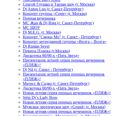
Сергей Глушко и Тарзан шоу (г. Москва)
Dj Anton Liss (г. Санкт-Петербург)
Концерт группы «Centr» (г. Москва)
Пенная вечерника
МС Жан & Dj Riga (г. Санкт-Петербург)
МС ШОУ
Dj M.E.G. (г. Москва)
Концерт "Смоки Мо" (г. Санкт - Петербург)
Концерт легендарной группы «Волга – Волга»
Dj Ruslan Sever
Певица Планка (г.Москва)
Дискотека 80/90-х «Пять Звезд»
Презентация летней серии пенных вечеринок
«ПЛЯЖ»!
Dj Nil (г. Санкт - Петербург)
Презентация летней серии пенных вечеринок
«ПЛЯЖ»!
Матисс & Садко (г. Санкт-Петербург)
Дискотека 80/90-х «Пять Звезд»
Новая летняя серия пенных вечеринок «ПЛЯЖ»!
Strip Dj`s Lady Boss
Новая летняя серия пенных вечеринок «ПЛЯЖ»!
Мужское эротическое шоу «Grand» (г. Москва)
Новая летняя серия пенных вечеринок «ПЛЯЖ»!