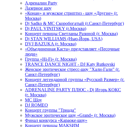
Адреналин Party
Лазерное шоу
«Конан» и мужское стриптиз - шоу «Другие» (г.
Москва)
Dj Sadko & МС Скоробогатый (г.Санкт-Петербург)
Dj PAUL VINITSKY (г.Москва)
Концерт певицы Светланы Разиной (г. Москва)
Dj STAN WILLIAMS (Нью-Йорк, USA)
DVJ BAZUKA (г. Москва)
«Объединенная Каста» представляет «Песочные
люди»
Группа «Hi-Fi» (г. Москва)
TRANCE DANCE NIGHT - DJ Katy Rutkovski
Женское эротическое стресс-шоу "Хали-Гали" (г.
Санкт-Петербург)
Концерт легендарной группы «Русский Размер» (г.
Санкт-Петербург)
ADRENALINE PARTY ПЛЮС - Dj Игорь КОКС
(г. Москва)
MC Шоу
DJ ROMEO
Концерт группы "Триада"
Мужское эротическое шоу «Grand» (г. Москва)
Финал конкурса «Караоке-шоу»
Концерт певицы МАКSИМ