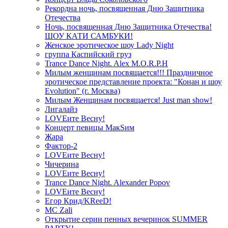
Рекордна ночь, посвященная Дню Защитника
Отечества
Ночь, посвященная Дню Защитника Отечества!
ШОУ КАТИ САМБУКИ!
Женское эротическое шоу Lady Night
группа Каспийский груз
Trance Dance Night. Alex M.O.R.P.H
Милым женщинам посвящается!!! Праздничное
эротическое представление проекта: "Конан и шоу
Evolution" (г. Москва)
Милым Женщинам посвящается! Just man show!
Лигалайз
LOVEите Весну!
Концерт певицы МакSим
Жара
Фактор-2
LOVEите Весну!
Чичерина
LOVEите Весну!
Trance Dance Night. Alexander Popov
LOVEите Весну!
Егор Крид/KReeD!
MC Zali
Открытие серии пенных вечеринок SUMMER