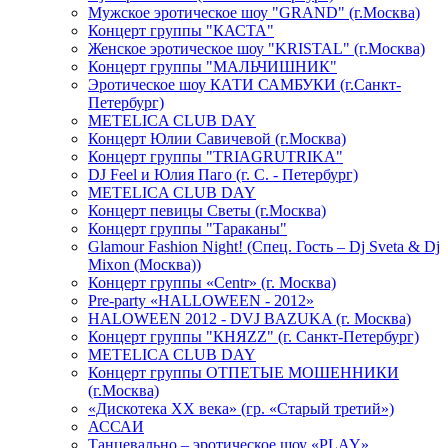
Мужское эротическое шоу "GRAND" (г.Москва)
Концерт группы "КАСТА"
Женское эротическое шоу "KRISTAL" (г.Москва)
Концерт группы "МАЛЬЧИШНИК"
Эротическое шоу КАТИ САМБУКИ (г.Санкт-
Петербург)
METELICA CLUB DAY
Концерт Юлии Савичевой (г.Москва)
Концерт группы "TRIAGRUTRIKA"
DJ Feel и Юлия Паго (г. С. - Петербург)
METELICA CLUB DAY
Концерт певицы Светы (г.Москва)
Концерт группы "Тараканы"
Glamour Fashion Night! (Спец. Гость – Dj Sveta & Dj
Mixon (Москва))
Концерт группы «Centr» (г. Москва)
Pre-party «HALLOWEEN - 2012»
HALOWEEN 2012 - DVJ BAZUKA (г. Москва)
Концерт группы "КНЯZZ" (г. Санкт-Петербург)
METELICA CLUB DAY
Концерт группы ОТПЕТЫЕ МОШЕННИКИ
(г.Москва)
«Дискотека ХХ века» (гр. «Старый третий»)
АССАИ
Танцевально – эротическое шоу «PLAY»