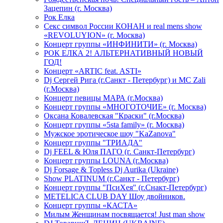
Зацепин (г. Москва)
Рок Елка
Секс символ России КОНАН и real mens show
«REVOLUYION» (г. Москва)
Концерт группы «ИНФИНИТИ» (г. Москва)
РОК ЕЛКА 2! АЛЬТЕРНАТИВНЫЙ НОВЫЙ
ГОД!
Концерт «ARTIC feat. ASTI»
Dj Сергей Рига (г.Санкт - Петербург) и MC Zali
(г.Москва)
Концерт певицы МАРА (г.Москва)
Концерт группы «МНОГОТОЧИЕ» (г. Москва)
Оксана Ковалевская "Краски" (г.Москва)
Концерт группы «5sta family» (г. Москва)
Мужское эротическое шоу "KaZanova"
Концерт группы "ТРИАДА"
Dj FEEL & Юля ПАГО (г. Санкт-Петербург)
Концерт группы LOUNA (г.Москва)
Dj Forsage & Topless Dj Aurika (Ukraine)
Show PLATINUM (г.Санкт - Петербург)
Концерт группы "ПсиХея" (г.Снакт-Петербург)
METELICA CLUB DAY Шоу двойников.
Концерт группы «КАСТА»
Милым Женщинам посвящается! Just man show