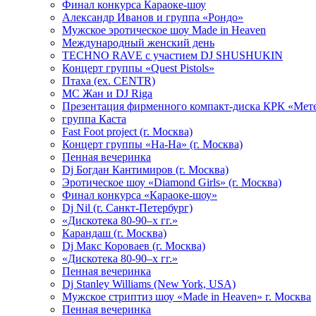
Финал конкурса Караоке-шоу
Александр Иванов и группа «Рондо»
Мужское эротическое шоу Made in Heaven
Международный женский день
TECHNO RAVE с участием DJ SHUSHUKIN
Концерт группы «Quest Pistols»
Птаха (ex. CENTR)
МС Жан и DJ Riga
Презентация фирменного компакт-диска КРК «Мет
группа Каста
Fast Foot project (г. Москва)
Концерт группы «На-На» (г. Москва)
Пенная вечеринка
Dj Богдан Кантимиров (г. Москва)
Эротическое шоу «Diamond Girls» (г. Москва)
Финал конкурса «Караоке-шоу»
Dj Nil (г. Санкт-Петербург)
«Дискотека 80-90–х гг.»
Карандаш (г. Москва)
Dj Макс Короваев (г. Москва)
«Дискотека 80-90–х гг.»
Пенная вечеринка
Dj Stanley Williams (New York, USA)
Мужское стриптиз шоу «Made in Heaven» г. Москва
Пенная вечеринка