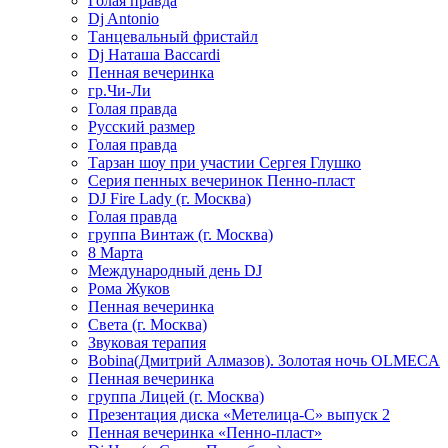
Голая правда
Dj Antonio
Танцевальный фристайл
Dj Наташа Baccardi
Пенная вечеринка
гр.Чи-Ли
Голая правда
Русский размер
Голая правда
Тарзан шоу при участии Сергея Глушко
Серия пенных вечеринок Пенно-пласт
DJ Fire Lady (г. Москва)
Голая правда
группа Винтаж (г. Москва)
8 Марта
Международный день DJ
Рома Жуков
Пенная вечеринка
Света (г. Москва)
Звуковая терапия
Bobina(Дмитрий Алмазов). Золотая ночь OLMECA
Пенная вечеринка
группа Лицей (г. Москва)
Презентация диска «Метелица-С» выпуск 2
Пенная вечеринка «Пенно-пласт»