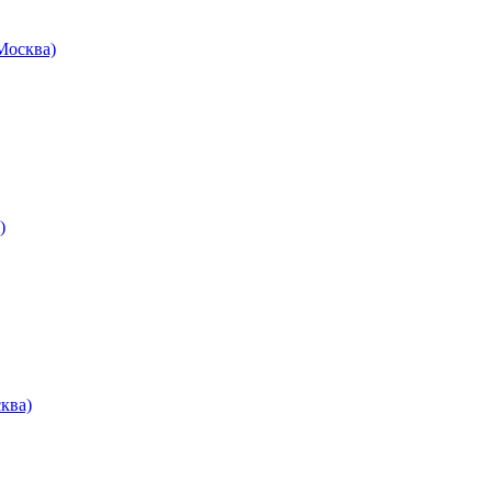
осква)
)
ква)