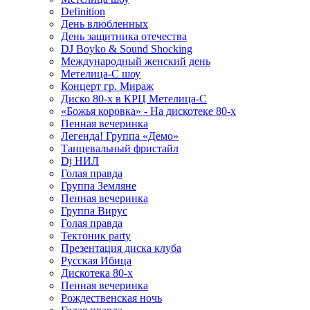
Definition
День влюбленных
День защитника отечества
DJ Boyko & Sound Shocking
Международный женский день
Метелица-С шоу
Концерт гр. Мираж
Диско 80-х в КРЦ Метелица-С
«Божья коровка» - На дискотеке 80-х
Пенная вечеринка
Легенда! Группа «Демо»
Танцевальный фристайл
Dj НИЛ
Голая правда
Группа Земляне
Пенная вечеринка
Группа Вирус
Голая правда
Тектоник party
Презентация диска клуба
Русская Ибица
Дискотека 80-х
Пенная вечеринка
Рождественская ночь