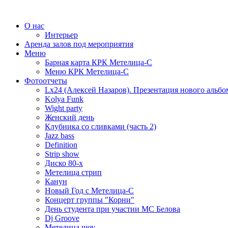
О нас
Интерьер
Аренда залов под мероприятия
Меню
Барная карта КРК Метелица-С
Меню КРК Метелица-С
Фотоотчеты
Lx24 (Алексей Назаров). Презентация нового альбо
Kolya Funk
Wight party
Женский день
Клубника со сливками (часть 2)
Jazz bass
Definition
Strip show
Диско 80-х
Метелица стрип
Канун
Новый Год с Метелица-С
Концерт группы "Корни"
День студента при участии МС Белова
Dj Groove
Метелица шоу