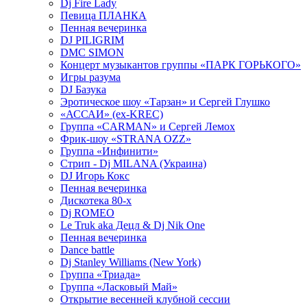
Dj Fire Lady
Певица ПЛАНКА
Пенная вечеринка
DJ PILIGRIM
DMC SIMON
Концерт музыкантов группы «ПАРК ГОРЬКОГО»
Игры разума
DJ Базука
Эротическое шоу «Тарзан» и Сергей Глушко
«АССАИ» (ex-KREC)
Группа «CARMAN» и Сергей Лемох
Фрик-шоу «STRANA OZZ»
Группа «Инфинити»
Стрип - Dj MILANA (Украина)
DJ Игорь Кокс
Пенная вечеринка
Дискотека 80-х
Dj ROMEO
Le Truk aka Децл & Dj Nik One
Пенная вечеринка
Dance battle
Dj Stanley Williams (New York)
Группа «Триада»
Группа «Ласковый Май»
Открытие весенней клубной сессии