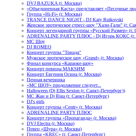
DVJ BAZUKA (г. Москва)
«Объединенная Каста» представляет «Песочные лю
Группа «Hi-Fi» (г. Москва)
TRANCE DANCE NIGHT - DJ Katy Rutkovski
Женское эротическое стресс-шоу "Хали-Гали" (г. Са
Концерт легендарной группы «Русский Размер» (г. 
ADRENALINE PARTY ПЛЮС - Dj Игорь КОКС (г. 
MC Шоу
DJ ROMEO
Концерт группы "Триада"
Мужское эротическое шоу «Grand» (г. Москва)
Финал конкурса «Караоке-шоу»
Концерт певицы МАКSИМ
Концерт Евгения Осина (г. Москва)
Пенная вечеринка
«МС ШОУ» продолжение следует...
Halloween (Dj Ellis Sexton (г. Санкт-Петербург))
МС Жан и Dj Riga (г. Санкт-Петербург)
DJ's girls
Концерт группы «Centr» (г. Москва)
ADRENALINE PARTY ПЛЮС
Концерт группы «Пропаганда» (г. Москва)
DVJ Electra (г. Москва)
Певец «Шура» (г. Москва)
Группа «KREC» (г. Санкт-Петербург)