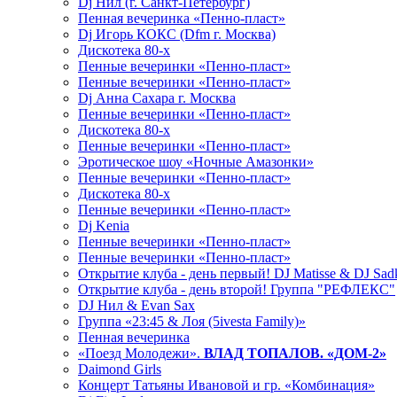
Dj Нил (г. Санкт-Петербург)
Пенная вечеринка «Пенно-пласт»
Dj Игорь КОКС (Dfm г. Москва)
Дискотека 80-х
Пенные вечеринки «Пенно-пласт»
Пенные вечеринки «Пенно-пласт»
Dj Анна Сахара г. Москва
Пенные вечеринки «Пенно-пласт»
Дискотека 80-х
Пенные вечеринки «Пенно-пласт»
Эротическое шоу «Ночные Амазонки»
Пенные вечеринки «Пенно-пласт»
Дискотека 80-х
Пенные вечеринки «Пенно-пласт»
Dj Kenia
Пенные вечеринки «Пенно-пласт»
Пенные вечеринки «Пенно-пласт»
Открытие клуба - день первый! DJ Matisse & DJ Sad
Открытие клуба - день второй! Группа "РЕФЛЕКС"
DJ Нил & Evan Sax
Группа «23:45 & Лоя (5ivesta Family)»
Пенная вечеринка
«Поезд Молодежи».
ВЛАД ТОПАЛОВ. «ДОМ-2»
Daimond Girls
Концерт Татьяны Ивановой и гр. «Комбинация»