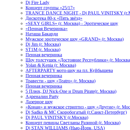
Dj Fire Lady
Концерт группы «25/17»
TRANCE DANCE NIGHT - Dj PAUL VINITSKY (г.М
Дискотека 80-х «Пять звёзд»
«SEXY GIRLS» (г. Москва) - Эротическое шоу
«Пенная Вечеринка»
Hаташа Бакарди
Мужское эротическое шоу «GRAND» (г. Москва)
Dj Jim (г. Москва)
ST1M (г. Москва)
Пенная вечеринка
Шоу толстушек «Достояние Республики» (г. Москва
Yolan & Kenia (г. Москва)
AFTERPARTY мото-шоу на пл. Куйбышева
Пенная вечеринка
Травести - шоу «Teatro» (г. Москва)
Пенная вечеринка
5 Плюх, DJ Nick-One и Drum Pirate(г. Москва)
Адреналин Party
Лазерное шоу
«Конан» и мужское стриптиз - шоу «Другие» (г. Мос
Dj Sadko & МС Скоробогатый (г.Санкт-Петербург)
Dj PAUL VINITSKY (г.Москва)
Концерт певицы Светланы Разиной (г. Москва)
Dj STAN WILLIAMS (Нью-Йорк, USA)