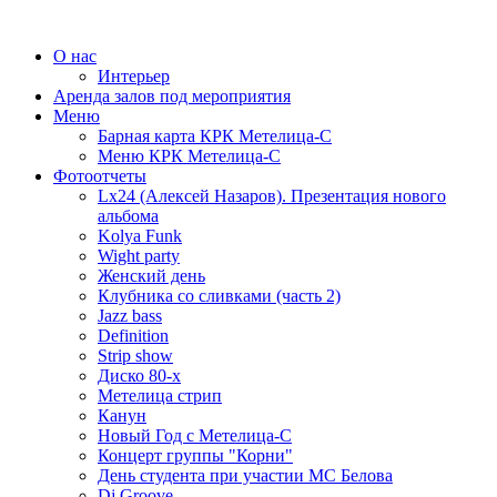
О нас
Интерьер
Аренда залов под мероприятия
Меню
Барная карта КРК Метелица-С
Меню КРК Метелица-С
Фотоотчеты
Lx24 (Алексей Назаров). Презентация нового
альбома
Kolya Funk
Wight party
Женский день
Клубника со сливками (часть 2)
Jazz bass
Definition
Strip show
Диско 80-х
Метелица стрип
Канун
Новый Год с Метелица-С
Концерт группы "Корни"
День студента при участии МС Белова
Dj Groove