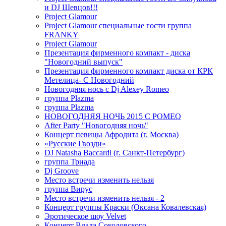
и DJ Шевцов!!!
Project Glamour
Project Glamour специальные гости группа
FRANKY
Project Glamour
Презентация фирменного компакт - диска
"Новогодний выпуск"
Презентация фирменного компакт диска от КРК
Метелица- С Новогодний
Новогодняя нось с Dj Alexey Romeo
группа Plazma
группа Plazma
НОВОГОДНЯЯ НОЧЬ 2015 C РОМЕО
After Party "Новогодняя ночь"
Концерт певицы Афродита (г. Москва)
«Русские Гвозди»
DJ Natasha Baccardi (г. Санкт-Петербург)
группа Триада
Dj Groove
Место встречи изменить нельзя
группа Вирус
Место встречи изменить нельзя - 2
Концерт группы Краски (Оксана Ковалевская)
Эротическое шоу Velvet
Концерт Влада Соколовского