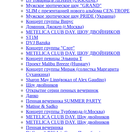
DJ ТоварищЪ ЛЕНИН (UKRAINE)
Мужское эротическое шоу "GRAND"
SLIM с презентацией нового альбома CEN-TROPE
Мужское эротическое шоу PRIDE (Украина)
Концерт группы Вирус
Доминик Джокер (г.Москва)
METELICA CLUB DAY. ШОУ ДВОЙНИКОВ
ST1M
DVJ Bazuka
Концерт группы "Слот"
METELICA CLUB DAY. ШОУ ДВОЙНИКОВ
Концерт певицы Эльвира Т
Проект Malibu Breeze (Hungary)
Концерт группы Мираж (солистка Маргарита
Суханкина)
Sharon May Linn(вокал of Alex Gaudino)
Шоу двойников
Открытие серии пенных вечеринок
Данко
Пенная вечеринка SUMMER PARTY
Matisse & Sadko
Концерт группы Турбомода (г.Москва)
METELICA CLUB DAY. Шоу двойников
METELICA CLUB DAY. Шоу двойников
Пенная вечеринка