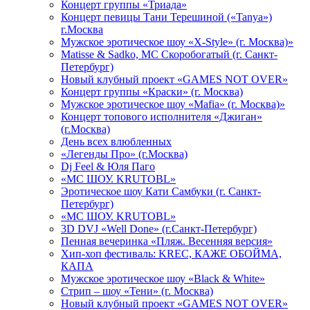
Концерт группы «Триада»
Концерт певицы Тани Терешиной («Tanya»)
г.Москва
Мужское эротическое шоу «X-Style» (г. Москва)»
Matissе & Sadko, MC Скоробогатый (г. Санкт-
Петербург)
Новый клубный проект «GAMES NOT OVER»
Концерт группы «Краски» (г. Москва)
Мужское эротическое шоу «Mafia» (г. Москва)»
Концерт топового исполнителя «Джиган»
(г.Москва)
День всех влюбленных
«Легенды Про» (г.Москва)
Dj Feel & Юля Паго
«МС ШОУ. KRUTOBL»
Эротическое шоу Кати Самбуки (г. Санкт-
Петербург)
«МС ШОУ. KRUTOBL»
3D DVJ «Well Done» (г.Санкт-Петербург)
Пенная вечеринка «Пляж. Весенняя версия»
Хип-хоп фестиваль: KREC, КАЖЕ ОБОЙМА,
КАПА
Мужское эротическое шоу «Black & White»
Стрип – шоу «Тени» (г. Москва)
Новый клубный проект «GAMES NOT OVER»