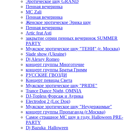
Эротическое шоу GRAND
Пенная вечеринка
MC Zali
Пенная вечеринка
Женское эротическое Эрика шоу
Пенная вечеринка
Artic feat Asti
закрытие серии пенных вечеринок SUMMER
PARTY
Мужское эротическое шоу "ТЕНИ" (г. Москва)
Slade show (Ukraine)
Dj Alexey Romeo
концерт группы Многоточие
концерт группы Братья Гримм
РУССКИЕ ГВОЗДИ
Концерт певицы Света
Мужское эротическое шоу "PRIDE"
Trance Dance Night, OMNIA
DJ-Topless Форсаж и Аурика
Electrodog 2 (Loc Dog)
Мужское эротическое шоу "Неудержимые"
концерт группы Пропаганда (г.Москва)
Самое страшное МС шоу в году. Halloween PRE-
PARTY
Dj Bazuka_Halloween