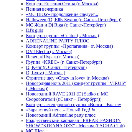
Концерт Евгения Осина (г. Москва)
Пенная вечеринка
«МС ШОУ» продолжение следует...
Halloween (Dj Ellis Sexton (г. Санкт-Петербург))
МС Жан и Dj Riga (г. Санкт-Петербург)
DJ's girls
Концерт группы «Centr» (г. Москва)
ADRENALINE PARTY ПЛЮС
Концерт группы «Пропаганда» (г. Москва)
DVJ Electra (г. Москва)
Певец «Шура» (г. Москва)
Группа «KREC» (г. Санкт-Петербург)
Dj Kefir (г. Санкт - Петербург)
Dj Lvov (г. Москва)
Стриптиз шоу «Crazy in love» (г. Москва)
Новогодняя ночь 2011 (концерт группы "VIRUS"
(г.Москва))
Новогодний RAVE 2011 (Dj Sadko и MC
Скоробогатый (г.Санкт – Петербург))
Концерт легендарной группы «Волга – Волга»
«Здравствуй пена – Новый Год!!!»
Новогодний Adrenaline party плюс
Рождественский карнавал - FREAK-FASHION
SHOW "STRANA OZZ" г.Москва (PACHA Club)
MC Шоу