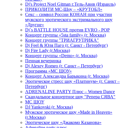
Dj's Project Noel Gitman г.Тель-Авив (Израиль)
ПРИКОЛИТИ МС-Шоу – «КРУТОБЛ»
Секс – символ России КОНАН при участии
мужского эротического экстримального шоу
«Другие»
Dj`s BATTLE HOUSE против EVRO - POP
Концерт группы «5sta family» (г. Москва)
Концерт группы "ТРИАГРУТРИКА"
Dj Feel & Юля Паго (г. Санкт - Петербург)
Dj Fire Lady (г.Москва)
Концерт группы «Demo» (г. Москва)
Пенная вечеринка
Dj Alexey Romeo (г. Санкт – Петербург)
Программа «МС ШОУ»
Концерт Александра Барыкина (г. Москва)
Эротическое стресс шоу «Платинум» (г. Санкт –
Петербург)
ADRENALINE PARTY Плюс – Women Dance
Скандальное концертное шоу "Репера СЯВА"
МС ШОУ
DJ Yankovski (г. Москва)
Мужское эротическое шоу «Made in Heaven»
(г.Москва)
Эротическое шоу «Джакомо Казанова»
Adrenaline party плюс