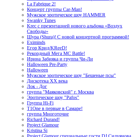
La Fabrique 2!
Концерт группы Car-Man!
Мужское эротическое шоу HAMMER
Swanky Tunes
Krec с презентацией нового альбома «Воздух
Свободы»
Шура (Shura)! С новой концертной программой!
Eximinds
Егор Крид/KReeD!
Рекордный Мега МС Battle!
Ирина Забияка и группа Чи-Ли
Halloween Pre-Party
Halloween
Мужское эротическое шоу "Бешеные псы"
Дискотека ХХ века
Лок - Дог
группа "Маяковский" г. Москва
Эротическое шоу "Pafos"
Группа Hi-Fi
T1One в первые в Самаре!
группа Многоточие
Richard Durand!
Project Glamour
Kristina Si
Project Glamour специальные гости DJ Силуянова