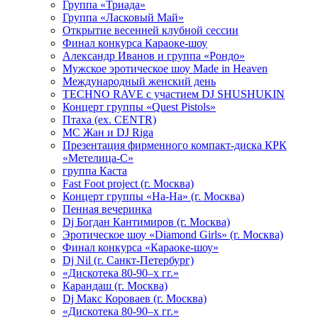
Группа «Триада»
Группа «Ласковый Май»
Открытие весенней клубной сессии
Финал конкурса Караоке-шоу
Александр Иванов и группа «Рондо»
Мужское эротическое шоу Made in Heaven
Международный женский день
TECHNO RAVE с участием DJ SHUSHUKIN
Концерт группы «Quest Pistols»
Птаха (ex. CENTR)
МС Жан и DJ Riga
Презентация фирменного компакт-диска КРК
«Метелица-С»
группа Каста
Fast Foot project (г. Москва)
Концерт группы «На-На» (г. Москва)
Пенная вечеринка
Dj Богдан Кантимиров (г. Москва)
Эротическое шоу «Diamond Girls» (г. Москва)
Финал конкурса «Караоке-шоу»
Dj Nil (г. Санкт-Петербург)
«Дискотека 80-90–х гг.»
Карандаш (г. Москва)
Dj Макс Короваев (г. Москва)
«Дискотека 80-90–х гг.»