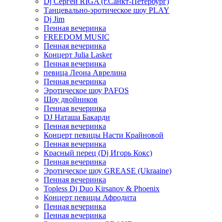
Dj Сергей RIGA (г.Санкт-Петербург)
Танцевально-эротическое шоу PLAY
Dj Jim
Пенная вечеринка
FREEDOM MUSIC
Пенная вечеринка
Концерт Julia Lasker
Пенная вечеринка
певица Леона Аврелина
Пенная вечеринка
Эротическое шоу PAFOS
Шоу двойников
Пенная вечеринка
DJ Наташа Бакарди
Пенная вечеринка
Концерт певицы Насти Крайновой
Пенная вечеринка
Красный перец (Dj Игорь Кокс)
Пенная вечеринка
Эротическое шоу GREASE (Ukraaine)
Пенная вечеринка
Topless Dj Duo Kirsanov & Phoenix
Концерт певицы Афродита
Пенная вечеринка
Пенная вечеринка