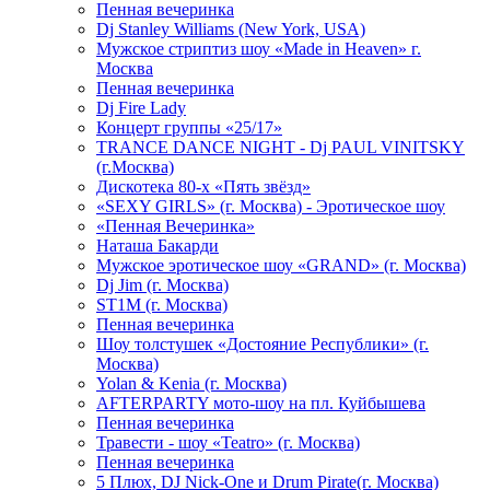
Пенная вечеринка
Dj Stanley Williams (New York, USA)
Мужское стриптиз шоу «Made in Heaven» г.
Москва
Пенная вечеринка
Dj Fire Lady
Концерт группы «25/17»
TRANCE DANCE NIGHT - Dj PAUL VINITSKY
(г.Москва)
Дискотека 80-х «Пять звёзд»
«SEXY GIRLS» (г. Москва) - Эротическое шоу
«Пенная Вечеринка»
Hаташа Бакарди
Мужское эротическое шоу «GRAND» (г. Москва)
Dj Jim (г. Москва)
ST1M (г. Москва)
Пенная вечеринка
Шоу толстушек «Достояние Республики» (г.
Москва)
Yolan & Kenia (г. Москва)
AFTERPARTY мото-шоу на пл. Куйбышева
Пенная вечеринка
Травести - шоу «Teatro» (г. Москва)
Пенная вечеринка
5 Плюх, DJ Nick-One и Drum Pirate(г. Москва)