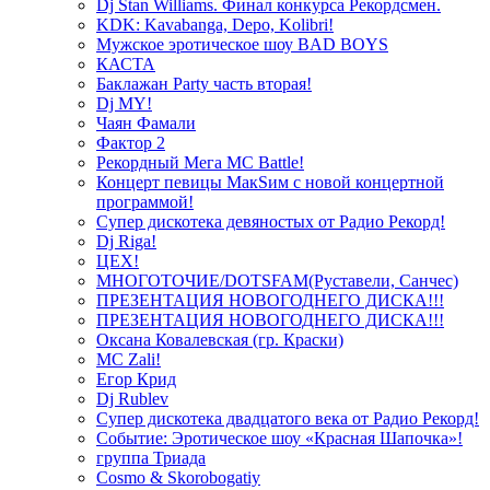
Dj Stan Williams. Финал конкурса Рекордсмен.
KDK: Kavabanga, Depo, Kolibri!
Мужское эротическое шоу BAD BOYS
КАСТА
Баклажан Party часть вторая!
Dj MY!
Чаян Фамали
Фактор 2
Рекордный Мега МС Battle!
Концерт певицы МакSим с новой концертной
программой!
Супер дискотека девяностых от Радио Рекорд!
Dj Riga!
ЦЕХ!
МНОГОТОЧИЕ/DOTSFAM(Руставели, Санчес)
ПРЕЗЕНТАЦИЯ НОВОГОДНЕГО ДИСКА!!!
ПРЕЗЕНТАЦИЯ НОВОГОДНЕГО ДИСКА!!!
Оксана Ковалевская (гр. Краски)
MC Zali!
Егор Крид
Dj Rublev
Супер дискотека двадцатого века от Радио Рекорд!
Событие: Эротическое шоу «Красная Шапочка»!
группа Триада
Cosmo & Skorobogatiy