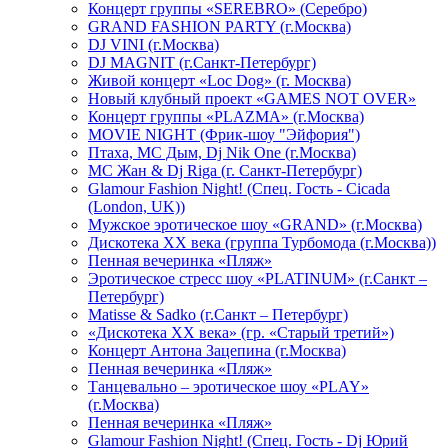
Концерт группы «SEREBRO» (Серебро)
GRAND FASHION PARTY (г.Москва)
DJ VINI (г.Москва)
DJ MAGNIT (г.Санкт-Петербург)
Живой концерт «Loc Dog» (г. Москва)
Новый клубный проект «GAMES NOT OVER»
Концерт группы «PLAZMA» (г.Москва)
MOVIE NIGHT (Фрик-шоу "Эйфория")
Птаха, МС Дым, Dj Nik One (г.Москва)
МС Жан & Dj Riga (г. Санкт-Петербург)
Glamour Fashion Night! (Спец. Гость - Cicada
(London, UK))
Мужское эротическое шоу «GRAND» (г.Москва)
Дискотека XX века (группа Турбомода (г.Москва))
Пенная вечеринка «Пляж»
Эротическое стресс шоу «PLATINUM» (г.Санкт –
Петербург)
Matisse & Sadko (г.Санкт – Петербург)
«Дискотека ХХ века» (гр. «Старый третий»)
Концерт Антона Зацепина (г.Москва)
Пенная вечеринка «Пляж»
Танцевально – эротическое шоу «PLAY»
(г.Москва)
Пенная вечеринка «Пляж»
Glamour Fashion Night! (Спец. Гость - Dj Юрий