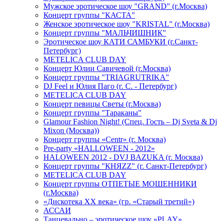
Мужское эротическое шоу "GRAND" (г.Москва)
Концерт группы "КАСТА"
Женское эротическое шоу "KRISTAL" (г.Москва)
Концерт группы "МАЛЬЧИШНИК"
Эротическое шоу КАТИ САМБУКИ (г.Санкт-
Петербург)
METELICA CLUB DAY
Концерт Юлии Савичевой (г.Москва)
Концерт группы "TRIAGRUTRIKA"
DJ Feel и Юлия Паго (г. С. - Петербург)
METELICA CLUB DAY
Концерт певицы Светы (г.Москва)
Концерт группы "Тараканы"
Glamour Fashion Night! (Спец. Гость – Dj Sveta & Dj
Mixon (Москва))
Концерт группы «Centr» (г. Москва)
Pre-party «HALLOWEEN - 2012»
HALOWEEN 2012 - DVJ BAZUKA (г. Москва)
Концерт группы "КНЯZZ" (г. Санкт-Петербург)
METELICA CLUB DAY
Концерт группы ОТПЕТЫЕ МОШЕННИКИ
(г.Москва)
«Дискотека ХХ века» (гр. «Старый третий»)
АССАИ
Танцевально – эротическое шоу «PLAY»