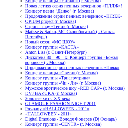
Концерт певицы «Натали» (г. Москва)
Новая летняя серия пенных вечеринок «ПЛЯЖ»!
Концерт певца "Данко" (г. Москва)
Продолжение серии пенных вечеринок «ПЛЯЖ»
OPIUM project (г. Москва)
Стрип – шоу «Тени» (г. Москва)
Matissе & Sadko, MC Скоробогатый (г. Санкт-
Петербург)
Новый сезон «МС ШОУ»
Концерт группы «КАСТА»
Anton Liss (г. Санкт-Петербург)
Дискотека 80 – 90 – х! Концерт группы «Божья
коровка» (г. Москва)
Продолжение серии пенных вечеринок «Пляж»
Концерт певицы «Света» (г. Москва)
Концерт группы «Триагрутрика»
Концерт группы «Чи - Ли» (г. Москва)
Мужское эротическое шоу «RED CAP» (г. Москва)
DVJ BAZUKA (г. Москва)
Золотые хиты XX века
GLAMOUR FASHION NIGHT 2011
Pre-party «HALLOWEEN - 2011»
«HALLOWEEN - 2011»
Digital Emotions - Володя Фонарев (Dj Фонарь)
Концерт группы «CENTR» (г. Москва)