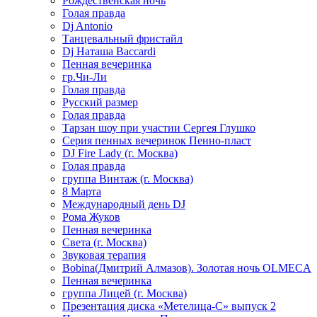
Рождественская ночь
Голая правда
Dj Antonio
Танцевальный фристайл
Dj Наташа Baccardi
Пенная вечеринка
гр.Чи-Ли
Голая правда
Русский размер
Голая правда
Тарзан шоу при участии Сергея Глушко
Серия пенных вечеринок Пенно-пласт
DJ Fire Lady (г. Москва)
Голая правда
группа Винтаж (г. Москва)
8 Марта
Международный день DJ
Рома Жуков
Пенная вечеринка
Света (г. Москва)
Звуковая терапия
Bobina(Дмитрий Алмазов). Золотая ночь OLMECA
Пенная вечеринка
группа Лицей (г. Москва)
Презентация диска «Метелица-С» выпуск 2