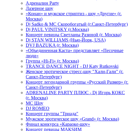
Адреналин Party
Лазерное шоу
«Конан» и мужское стриптиз - шоу «Другие» (г.
Москва)
Dj Sadko & МС Скоробогатый (г.Санкт-Петербург)
Dj PAUL VINITSKY (г.Москва)
Концерт певицы Светланы Разиной (г. Москва)
Dj STAN WILLIAMS (Нью-Йорк, USA)
DVJ BAZUKA (г. Москва)
«Объединенная Каста» представляет «Песочные
люди»
Группа «Hi-Fi» (г. Москва)
TRANCE DANCE NIGHT - DJ Katy Rutkovski
Женское эротическое стресс-шоу "Хали-Гали" (г.
Санкт-Петербург)
Концерт легендарной группы «Русский Размер» (г.
Санкт-Петербург)
ADRENALINE PARTY ПЛЮС - Dj Игорь КОКС
(г. Москва)
MC Шоу
DJ ROMEO
Концерт группы "Триада"
Мужское эротическое шоу «Grand» (г. Москва)
Финал конкурса «Караоке-шоу»
Концерт певицы МАКSИМ