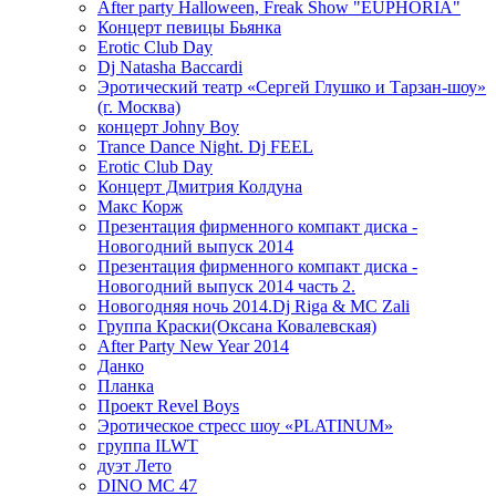
After party Halloween, Freak Show "EUPHORIA"
Концерт певицы Бьянка
Erotic Club Day
Dj Natasha Baccardi
Эротический театр «Сергей Глушко и Тарзан-шоу»
(г. Москва)
концерт Johny Boy
Trance Dance Night. Dj FEEL
Erotic Club Day
Концерт Дмитрия Колдуна
Макс Корж
Презентация фирменного компакт диска -
Новогодний выпуск 2014
Презентация фирменного компакт диска -
Новогодний выпуск 2014 часть 2.
Новогодняя ночь 2014.Dj Riga & MC Zali
Группа Краски(Оксана Ковалевская)
After Party New Year 2014
Данко
Планка
Проект Revel Boys
Эротическое стресс шоу «PLATINUM»
группа ILWT
дуэт Лето
DINO MC 47