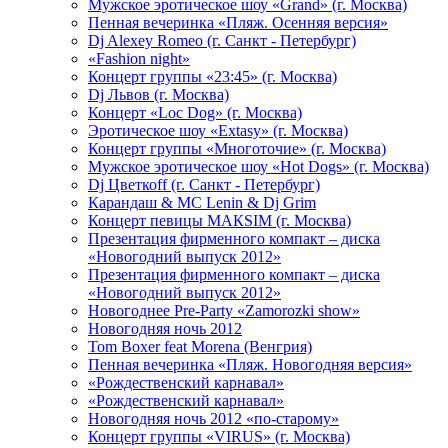
Мужское эротическое шоу «Grand» (г. Москва)
Пенная вечеринка «Пляж. Осенняя версия»
Dj Alexey Romeo (г. Санкт - Петербург)
«Fashion night»
Концерт группы «23:45» (г. Москва)
Dj Львов (г. Москва)
Концерт «Loc Dog» (г. Москва)
Эротическое шоу «Extasy» (г. Москва)
Концерт группы «Многоточие» (г. Москва)
Мужское эротическое шоу «Hot Dogs» (г. Москва)
Dj Цветкоff (г. Санкт - Петербург)
Карандаш & МС Lenin & Dj Grim
Концерт певицы МАКSIМ (г. Москва)
Презентация фирменного компакт – диска
«Новогодний выпуск 2012»
Презентация фирменного компакт – диска
«Новогодний выпуск 2012»
Новогоднее Pre-Party «Zamorozki show»
Новогодняя ночь 2012
Tom Boxer feat Morena (Венгрия)
Пенная вечеринка «Пляж. Новогодняя версия»
«Рождественский карнавал»
«Рождественский карнавал»
Новогодняя ночь 2012 «по-старому»
Концерт группы «VIRUS» (г. Москва)