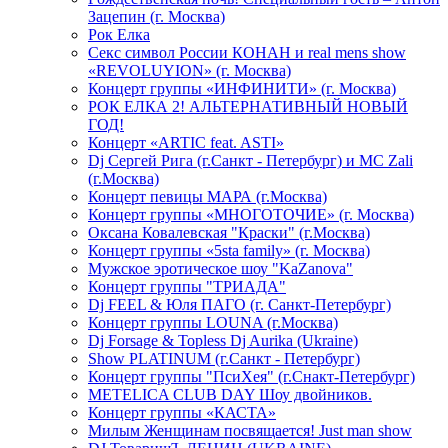
Зацепин (г. Москва)
Рок Елка
Секс символ России КОНАН и real mens show
«REVOLUYION» (г. Москва)
Концерт группы «ИНФИНИТИ» (г. Москва)
РОК ЕЛКА 2! АЛЬТЕРНАТИВНЫЙ НОВЫЙ
ГОД!
Концерт «ARTIC feat. ASTI»
Dj Сергей Рига (г.Санкт - Петербург) и MC Zali
(г.Москва)
Концерт певицы МАРА (г.Москва)
Концерт группы «МНОГОТОЧИЕ» (г. Москва)
Оксана Ковалевская "Краски" (г.Москва)
Концерт группы «5sta family» (г. Москва)
Мужское эротическое шоу "KaZanova"
Концерт группы "ТРИАДА"
Dj FEEL & Юля ПАГО (г. Санкт-Петербург)
Концерт группы LOUNA (г.Москва)
Dj Forsage & Topless Dj Aurika (Ukraine)
Show PLATINUM (г.Санкт - Петербург)
Концерт группы "ПсиХея" (г.Снакт-Петербург)
METELICA CLUB DAY Шоу двойников.
Концерт группы «КАСТА»
Милым Женщинам посвящается! Just man show