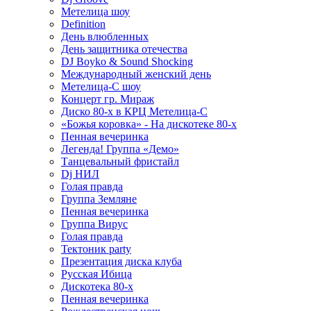
Метелица шоу
Definition
День влюбленных
День защитника отечества
DJ Boyko & Sound Shocking
Международный женский день
Метелица-С шоу
Концерт гр. Мираж
Диско 80-х в КРЦ Метелица-С
«Божья коровка» - На дискотеке 80-х
Пенная вечеринка
Легенда! Группа «Демо»
Танцевальный фристайл
Dj НИЛ
Голая правда
Группа Земляне
Пенная вечеринка
Группа Вирус
Голая правда
Тектоник party
Презентация диска клуба
Русская Ибица
Дискотека 80-х
Пенная вечеринка