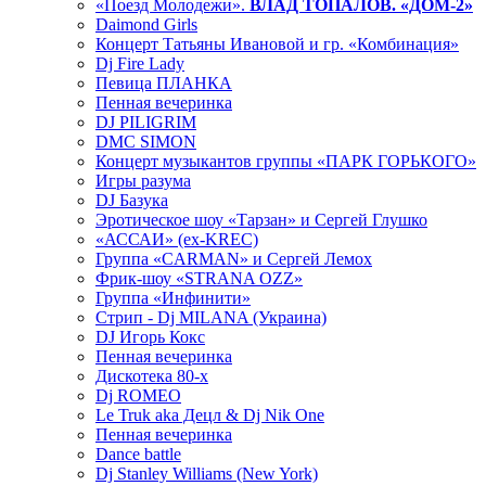
«Поезд Молодежи».
ВЛАД ТОПАЛОВ. «ДОМ-2»
Daimond Girls
Концерт Татьяны Ивановой и гр. «Комбинация»
Dj Fire Lady
Певица ПЛАНКА
Пенная вечеринка
DJ PILIGRIM
DMC SIMON
Концерт музыкантов группы «ПАРК ГОРЬКОГО»
Игры разума
DJ Базука
Эротическое шоу «Тарзан» и Сергей Глушко
«АССАИ» (ex-KREC)
Группа «CARMAN» и Сергей Лемох
Фрик-шоу «STRANA OZZ»
Группа «Инфинити»
Стрип - Dj MILANA (Украина)
DJ Игорь Кокс
Пенная вечеринка
Дискотека 80-х
Dj ROMEO
Le Truk aka Децл & Dj Nik One
Пенная вечеринка
Dance battle
Dj Stanley Williams (New York)