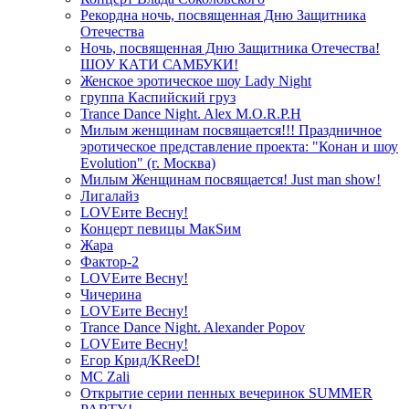
Рекордна ночь, посвященная Дню Защитника
Отечества
Ночь, посвященная Дню Защитника Отечества!
ШОУ КАТИ САМБУКИ!
Женское эротическое шоу Lady Night
группа Каспийский груз
Trance Dance Night. Alex M.O.R.P.H
Милым женщинам посвящается!!! Праздничное
эротическое представление проекта: "Конан и шоу
Evolution" (г. Москва)
Милым Женщинам посвящается! Just man show!
Лигалайз
LOVEите Весну!
Концерт певицы МакSим
Жара
Фактор-2
LOVEите Весну!
Чичерина
LOVEите Весну!
Trance Dance Night. Alexander Popov
LOVEите Весну!
Егор Крид/KReeD!
MC Zali
Открытие серии пенных вечеринок SUMMER