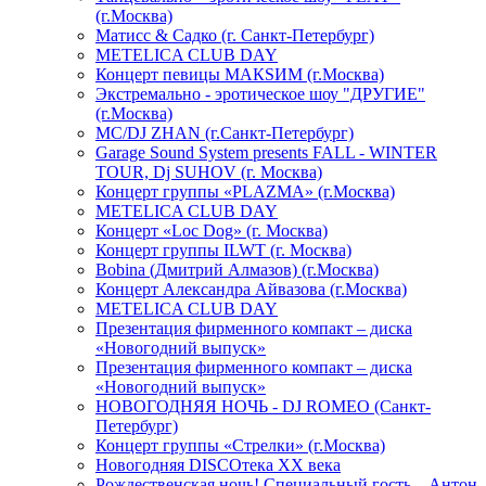
(г.Москва)
Матисс & Садко (г. Санкт-Петербург)
METELICA CLUB DAY
Концерт певицы МАКSИМ (г.Москва)
Экстремально - эротическое шоу "ДРУГИЕ"
(г.Москва)
МС/DJ ZHAN (г.Санкт-Петербург)
Garage Sound System presents FALL - WINTER
TOUR, Dj SUHOV (г. Москва)
Концерт группы «PLAZMA» (г.Москва)
METELICA CLUB DAY
Концерт «Loc Dog» (г. Москва)
Концерт группы ILWT (г. Москва)
Bobina (Дмитрий Алмазов) (г.Москва)
Концерт Александра Айвазова (г.Москва)
METELICA CLUB DAY
Презентация фирменного компакт – диска
«Новогодний выпуск»
Презентация фирменного компакт – диска
«Новогодний выпуск»
НОВОГОДНЯЯ НОЧЬ - DJ ROMEO (Санкт-
Петербург)
Концерт группы «Стрелки» (г.Москва)
Новогодняя DISCOтека ХХ века
Рождественская ночь! Специальный гость – Антон