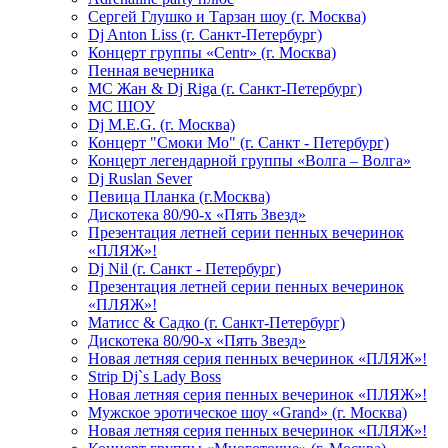
Сергей Глушко и Тарзан шоу (г. Москва)
Dj Anton Liss (г. Санкт-Петербург)
Концерт группы «Centr» (г. Москва)
Пенная вечерника
МС Жан & Dj Riga (г. Санкт-Петербург)
МС ШОУ
Dj M.E.G. (г. Москва)
Концерт "Смоки Мо" (г. Санкт - Петербург)
Концерт легендарной группы «Волга – Волга»
Dj Ruslan Sever
Певица Планка (г.Москва)
Дискотека 80/90-х «Пять Звезд»
Презентация летней серии пенных вечеринок
«ПЛЯЖ»!
Dj Nil (г. Санкт - Петербург)
Презентация летней серии пенных вечеринок
«ПЛЯЖ»!
Матисс & Садко (г. Санкт-Петербург)
Дискотека 80/90-х «Пять Звезд»
Новая летняя серия пенных вечеринок «ПЛЯЖ»!
Strip Dj`s Lady Boss
Новая летняя серия пенных вечеринок «ПЛЯЖ»!
Мужское эротическое шоу «Grand» (г. Москва)
Новая летняя серия пенных вечеринок «ПЛЯЖ»!