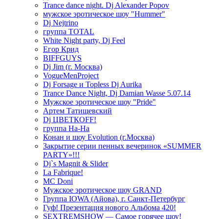
Trance dance night. Dj Alexander Popov
мужское эротическое шоу "Hummer"
Dj Nejtrino
группа TOTAL
White Night party, Dj Feel
Егор Крид
BIFFGUYS
Dj Jim (г. Москва)
VogueMenProject
Dj Forsage и Topless Dj Aurika
Trance Dance Night, Dj Damian Wasse 5.07.14
Мужское эротическое шоу "Pride"
Артем Татищевский
Dj ЦВЕТКOFF!
группа На-На
Конан и шоу Evolution (г.Москва)
Закрытие серии пенных вечеринок «SUMMER
PARTY»!!!
Dj`s Magnit & Slider
La Fabrique!
MC Doni
Мужское эротическое шоу GRAND
Группа IOWA (Айова), г. Санкт-Петербург
Гуф! Презентация нового Альбома 420!
SEXTREMSHOW — Самое горячее шоу!