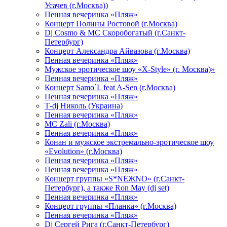
Усачев (г.Москва))
Пенная вечеринка «Пляж»
Концерт Полины Ростовой (г.Москва)
Dj Cosmo & МС Скоробогатый (г.Санкт-
Петербург)
Концерт Александра Айвазова (г.Москва)
Пенная вечеринка «Пляж»
Мужское эротическое шоу «X-Style» (г. Москва)»
Пенная вечеринка «Пляж»
Концерт Samo`L feat A-Sen (г.Москва)
Пенная вечеринка «Пляж»
Т-dj Николь (Украина)
Пенная вечеринка «Пляж»
МС Zali (г.Москва)
Пенная вечеринка «Пляж»
Конан и мужское экстремально-эротическое шоу
«Evolution» (г.Москва)
Пенная вечеринка «Пляж»
Пенная вечеринка «Пляж»
Концерт группы «S*NEЖNO» (г.Санкт-
Петербург), а также Ron May (dj set)
Пенная вечеринка «Пляж»
Концерт группы «Планка» (г.Москва)
Пенная вечеринка «Пляж»
Dj Сергей Рига (г.Санкт-Петербург)