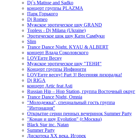
Dj`s Matisse and Sadko
концерт группы PLAZMA
Парк Горького
Dj Romeo
Мужское эротическое шоу GRAND
Topless - Dj Milana (Ukraine)
Эротическое шок шоу Кати Самбуки
Slim
Trance Dance Night. KYAU & ALBERT
концерт Влада Соколовского
LOVEите Весну
Мужское эротическое шоу "ТЕНИ"
Концерт группы Инфинити
LOVEите весну! Part 3! Весенняя лихорадка!
Dj RIGA
концерт Artic feat Asti
Russian Hip – Hop Station, группа Восточный округ
Trance Dance Night, Omnia
"Молодежка", специальный гость группа
"Интонация"
Открытие серии пенных вечеринок Summer Party
"Конан и шоу Evolution" (г.Москва)
Black Star inc. Natan
Summer Party
Дискотека ХХ века. Игорек