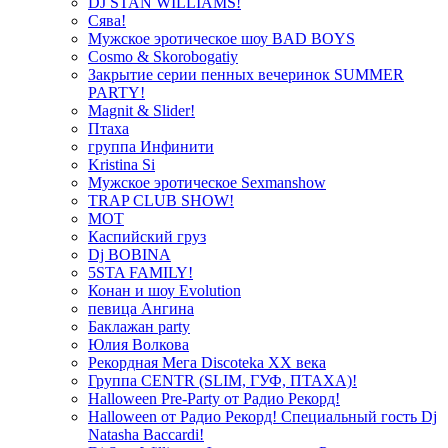
DJ STAN WILLIAMS!
Сява!
Мужское эротическое шоу BAD BOYS
Cosmo & Skorobogatiy
Закрытие серии пенных вечеринок SUMMER
PARTY!
Magnit & Slider!
Птаха
группа Инфинити
Kristina Si
Мужское эротическое Sexmanshow
TRAP CLUB SHOW!
МОТ
Каспийский груз
Dj BOBINA
5STA FAMILY!
Конан и шоу Evolution
певица Ангина
Баклажан party
Юлия Волкова
Рекордная Мега Discoteka XX века
Группа CENTR (SLIM, ГУФ, ПТАХА)!
Halloween Pre-Party от Радио Рекорд!
Halloween от Радио Рекорд! Специальный гость Dj
Natasha Baccardi!