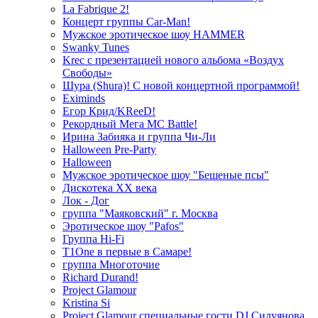
La Fabrique 2!
Концерт группы Car-Man!
Мужское эротическое шоу HAMMER
Swanky Tunes
Krec с презентацией нового альбома «Воздух
Свободы»
Шура (Shura)! С новой концертной программой!
Eximinds
Егор Крид/KReeD!
Рекордный Мега МС Battle!
Ирина Забияка и группа Чи-Ли
Halloween Pre-Party
Halloween
Мужское эротическое шоу "Бешеные псы"
Дискотека ХХ века
Лок - Дог
группа "Маяковский" г. Москва
Эротическое шоу "Pafos"
Группа Hi-Fi
T1One в первые в Самаре!
группа Многоточие
Richard Durand!
Project Glamour
Kristina Si
Project Glamour специальные гости DJ Силуянова