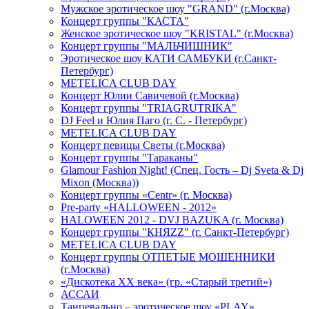
Мужское эротическое шоу "GRAND" (г.Москва)
Концерт группы "КАСТА"
Женское эротическое шоу "KRISTAL" (г.Москва)
Концерт группы "МАЛЬЧИШНИК"
Эротическое шоу КАТИ САМБУКИ (г.Санкт-
Петербург)
METELICA CLUB DAY
Концерт Юлии Савичевой (г.Москва)
Концерт группы "TRIAGRUTRIKA"
DJ Feel и Юлия Паго (г. С. - Петербург)
METELICA CLUB DAY
Концерт певицы Светы (г.Москва)
Концерт группы "Тараканы"
Glamour Fashion Night! (Спец. Гость – Dj Sveta & Dj
Mixon (Москва))
Концерт группы «Centr» (г. Москва)
Pre-party «HALLOWEEN - 2012»
HALOWEEN 2012 - DVJ BAZUKA (г. Москва)
Концерт группы "КНЯZZ" (г. Санкт-Петербург)
METELICA CLUB DAY
Концерт группы ОТПЕТЫЕ МОШЕННИКИ
(г.Москва)
«Дискотека ХХ века» (гр. «Старый третий»)
АССАИ
Танцевально – эротическое шоу «PLAY»