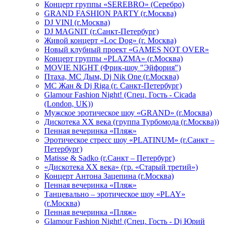
Концерт группы «SEREBRO» (Серебро)
GRAND FASHION PARTY (г.Москва)
DJ VINI (г.Москва)
DJ MAGNIT (г.Санкт-Петербург)
Живой концерт «Loc Dog» (г. Москва)
Новый клубный проект «GAMES NOT OVER»
Концерт группы «PLAZMA» (г.Москва)
MOVIE NIGHT (Фрик-шоу "Эйфория")
Птаха, МС Дым, Dj Nik One (г.Москва)
МС Жан & Dj Riga (г. Санкт-Петербург)
Glamour Fashion Night! (Спец. Гость - Cicada
(London, UK))
Мужское эротическое шоу «GRAND» (г.Москва)
Дискотека XX века (группа Турбомода (г.Москва))
Пенная вечеринка «Пляж»
Эротическое стресс шоу «PLATINUM» (г.Санкт –
Петербург)
Matisse & Sadko (г.Санкт – Петербург)
«Дискотека ХХ века» (гр. «Старый третий»)
Концерт Антона Зацепина (г.Москва)
Пенная вечеринка «Пляж»
Танцевально – эротическое шоу «PLAY»
(г.Москва)
Пенная вечеринка «Пляж»
Glamour Fashion Night! (Спец. Гость - Dj Юрий