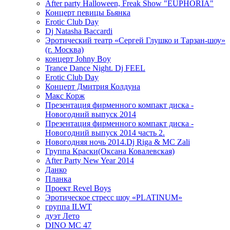
After party Halloween, Freak Show "EUPHORIA"
Концерт певицы Бьянка
Erotic Club Day
Dj Natasha Baccardi
Эротический театр «Сергей Глушко и Тарзан-шоу»
(г. Москва)
концерт Johny Boy
Trance Dance Night. Dj FEEL
Erotic Club Day
Концерт Дмитрия Колдуна
Макс Корж
Презентация фирменного компакт диска -
Новогодний выпуск 2014
Презентация фирменного компакт диска -
Новогодний выпуск 2014 часть 2.
Новогодняя ночь 2014.Dj Riga & MC Zali
Группа Краски(Оксана Ковалевская)
After Party New Year 2014
Данко
Планка
Проект Revel Boys
Эротическое стресс шоу «PLATINUM»
группа ILWT
дуэт Лето
DINO MC 47