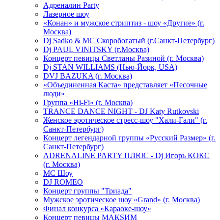
Адреналин Party
Лазерное шоу
«Конан» и мужское стриптиз - шоу «Другие» (г.
Москва)
Dj Sadko & МС Скоробогатый (г.Санкт-Петербург)
Dj PAUL VINITSKY (г.Москва)
Концерт певицы Светланы Разиной (г. Москва)
Dj STAN WILLIAMS (Нью-Йорк, USA)
DVJ BAZUKA (г. Москва)
«Объединенная Каста» представляет «Песочные
люди»
Группа «Hi-Fi» (г. Москва)
TRANCE DANCE NIGHT - DJ Katy Rutkovski
Женское эротическое стресс-шоу "Хали-Гали" (г.
Санкт-Петербург)
Концерт легендарной группы «Русский Размер» (г.
Санкт-Петербург)
ADRENALINE PARTY ПЛЮС - Dj Игорь КОКС
(г. Москва)
MC Шоу
DJ ROMEO
Концерт группы "Триада"
Мужское эротическое шоу «Grand» (г. Москва)
Финал конкурса «Караоке-шоу»
Концерт певицы МАКSИМ