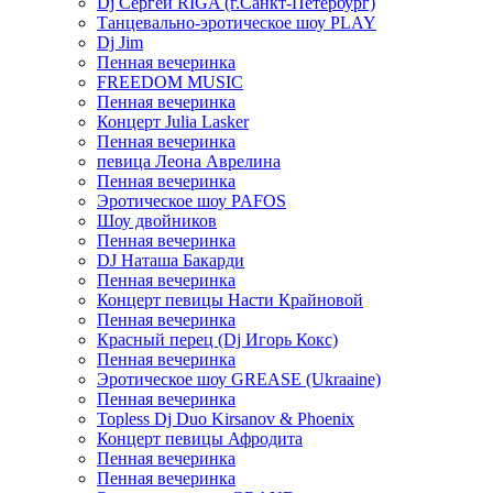
Dj Сергей RIGA (г.Санкт-Петербург)
Танцевально-эротическое шоу PLAY
Dj Jim
Пенная вечеринка
FREEDOM MUSIC
Пенная вечеринка
Концерт Julia Lasker
Пенная вечеринка
певица Леона Аврелина
Пенная вечеринка
Эротическое шоу PAFOS
Шоу двойников
Пенная вечеринка
DJ Наташа Бакарди
Пенная вечеринка
Концерт певицы Насти Крайновой
Пенная вечеринка
Красный перец (Dj Игорь Кокс)
Пенная вечеринка
Эротическое шоу GREASE (Ukraaine)
Пенная вечеринка
Topless Dj Duo Kirsanov & Phoenix
Концерт певицы Афродита
Пенная вечеринка
Пенная вечеринка