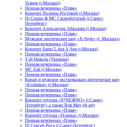
Усачев (г.Москва))
Пенная вечеринка «Пляж»
Концерт Полины Ростовой (г.Москва)
Dj Cosmo & МС Скоробогатый (г.Санкт-
Петербург)
Концерт Александра Айвазова (г.Москва)
Пенная вечеринка «Пляж»
Мужское эротическое шоу «X-Style» (г. Москва)»
Пенная вечеринка «Пляж»
Концерт Samo`L feat A-Sen (г.Москва)
Пенная вечеринка «Пляж»
Т-dj Николь (Украина)
Пенная вечеринка «Пляж»
МС Zali (г.Москва)
Пенная вечеринка «Пляж»
Конан и мужское экстремально-эротическое шоу
«Evolution» (г.Москва)
Пенная вечеринка «Пляж»
Пенная вечеринка «Пляж»
Концерт группы «S*NEЖNO» (г.Санкт-
Петербург), а также Ron May (dj set)
Пенная вечеринка «Пляж»
Концерт группы «Планка» (г.Москва)
Пенная вечеринка «Пляж»
Dj Сергей Рига (г.Санкт-Петербург)