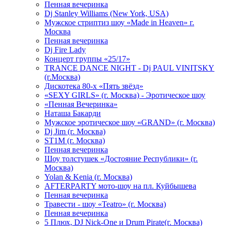
Пенная вечеринка
Dj Stanley Williams (New York, USA)
Мужское стриптиз шоу «Made in Heaven» г.
Москва
Пенная вечеринка
Dj Fire Lady
Концерт группы «25/17»
TRANCE DANCE NIGHT - Dj PAUL VINITSKY
(г.Москва)
Дискотека 80-х «Пять звёзд»
«SEXY GIRLS» (г. Москва) - Эротическое шоу
«Пенная Вечеринка»
Hаташа Бакарди
Мужское эротическое шоу «GRAND» (г. Москва)
Dj Jim (г. Москва)
ST1M (г. Москва)
Пенная вечеринка
Шоу толстушек «Достояние Республики» (г.
Москва)
Yolan & Kenia (г. Москва)
AFTERPARTY мото-шоу на пл. Куйбышева
Пенная вечеринка
Травести - шоу «Teatro» (г. Москва)
Пенная вечеринка
5 Плюх, DJ Nick-One и Drum Pirate(г. Москва)