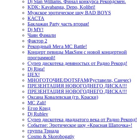
Dj Stan Williams. Финал конкурса Рекордсмен.
KDK: Kavabanga, Depo, Kolibri!
Мужское эротическое шоу BAD BOYS
КАСТА
Баклажан Party часть вторая!
Dj MY!
Чаян Фамали
Фактор 2
Рекордный Мега МС Battle!
Концерт певицы МакSим с новой концертной
программой!
Супер дискотека девяностых от Радио Рекорд!
Dj Riga!
ЦЕХ!
МНОГОТОЧИЕ/DOTSFAM(Руставели, Санчес)
ПРЕЗЕНТАЦИЯ НОВОГОДНЕГО ДИСКА!!!
ПРЕЗЕНТАЦИЯ НОВОГОДНЕГО ДИСКА!!!
Оксана Ковалевская (гр. Краски)
MC Zali!
Егор Крид
Dj Rublev
Супер дискотека двадцатого века от Радио Рекорд!
Событие: Эротическое шоу «Красная Шапочка»!
группа Триада
Cosmo & Skorobogatiy