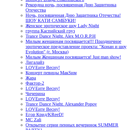
Рекордна ночь, посвященная Дню Защитника
Отечества
Ночь, посвященная Дню Защитника Отечества!
ШОУ КАТИ САМБУКИ!
Женское эротическое шоу Lady Night
группа Каспийский груз
Trance Dance Night. Alex M.O.R.P.H
Милым женщинам посвящается!!! Праздничное
эротическое представление проекта: "Конан и шоу
Evolution" (г. Москва)
Милым Женщинам посвящается! Just man show!
Лигалайз
LOVEите Весну!
Концерт певицы МакSим
Жара
Фактор-2
LOVEите Весну!
Чичерина
LOVEите Весну!
Trance Dance Night. Alexander Popov
LOVEите Весну!
Егор Крид/KReeD!
MC Zali
Открытие серии пенных вечеринок SUMMER