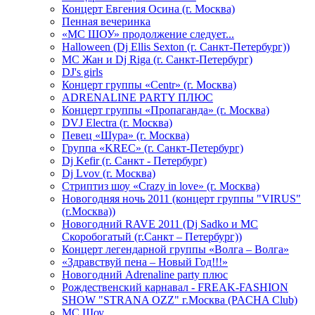
Концерт Евгения Осина (г. Москва)
Пенная вечеринка
«МС ШОУ» продолжение следует...
Halloween (Dj Ellis Sexton (г. Санкт-Петербург))
МС Жан и Dj Riga (г. Санкт-Петербург)
DJ's girls
Концерт группы «Centr» (г. Москва)
ADRENALINE PARTY ПЛЮС
Концерт группы «Пропаганда» (г. Москва)
DVJ Electra (г. Москва)
Певец «Шура» (г. Москва)
Группа «KREC» (г. Санкт-Петербург)
Dj Kefir (г. Санкт - Петербург)
Dj Lvov (г. Москва)
Стриптиз шоу «Crazy in love» (г. Москва)
Новогодняя ночь 2011 (концерт группы "VIRUS"
(г.Москва))
Новогодний RAVE 2011 (Dj Sadko и MC
Скоробогатый (г.Санкт – Петербург))
Концерт легендарной группы «Волга – Волга»
«Здравствуй пена – Новый Год!!!»
Новогодний Adrenaline party плюс
Рождественский карнавал - FREAK-FASHION
SHOW "STRANA OZZ" г.Москва (PACHA Club)
MC Шоу