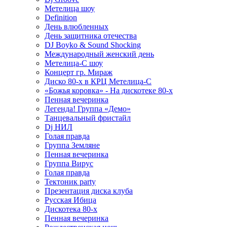
Метелица шоу
Definition
День влюбленных
День защитника отечества
DJ Boyko & Sound Shocking
Международный женский день
Метелица-С шоу
Концерт гр. Мираж
Диско 80-х в КРЦ Метелица-С
«Божья коровка» - На дискотеке 80-х
Пенная вечеринка
Легенда! Группа «Демо»
Танцевальный фристайл
Dj НИЛ
Голая правда
Группа Земляне
Пенная вечеринка
Группа Вирус
Голая правда
Тектоник party
Презентация диска клуба
Русская Ибица
Дискотека 80-х
Пенная вечеринка