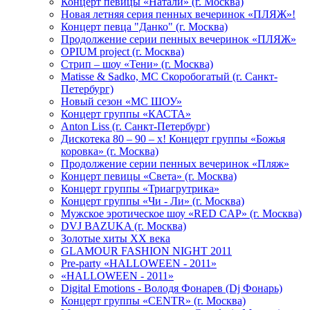
Концерт певицы «Натали» (г. Москва)
Новая летняя серия пенных вечеринок «ПЛЯЖ»!
Концерт певца "Данко" (г. Москва)
Продолжение серии пенных вечеринок «ПЛЯЖ»
OPIUM project (г. Москва)
Стрип – шоу «Тени» (г. Москва)
Matissе & Sadko, MC Скоробогатый (г. Санкт-
Петербург)
Новый сезон «МС ШОУ»
Концерт группы «КАСТА»
Anton Liss (г. Санкт-Петербург)
Дискотека 80 – 90 – х! Концерт группы «Божья
коровка» (г. Москва)
Продолжение серии пенных вечеринок «Пляж»
Концерт певицы «Света» (г. Москва)
Концерт группы «Триагрутрика»
Концерт группы «Чи - Ли» (г. Москва)
Мужское эротическое шоу «RED CAP» (г. Москва)
DVJ BAZUKA (г. Москва)
Золотые хиты XX века
GLAMOUR FASHION NIGHT 2011
Pre-party «HALLOWEEN - 2011»
«HALLOWEEN - 2011»
Digital Emotions - Володя Фонарев (Dj Фонарь)
Концерт группы «CENTR» (г. Москва)