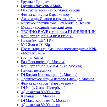
Группа «Триада»
Группа «Ласковый Май»
Открытие весенней клубной сессии
Финал конкурса Караоке-шоу
Александр Иванов и группа «Рондо»
Мужское эротическое шоу Made in Heaven
Международный женский день
TECHNO RAVE с участием DJ SHUSHUKIN
Концерт группы «Quest Pistols»
Птаха (ex. CENTR)
МС Жан и DJ Riga
Презентация фирменного компакт-диска КРК
«Метелица-С»
группа Каста
Fast Foot project (г. Москва)
Концерт группы «На-На» (г. Москва)
Пенная вечеринка
Dj Богдан Кантимиров (г. Москва)
Эротическое шоу «Diamond Girls» (г. Москва)
Финал конкурса «Караоке-шоу»
Dj Nil (г. Санкт-Петербург)
«Дискотека 80-90–х гг.»
Карандаш (г. Москва)
Dj Макс Короваев (г. Москва)
«Дискотека 80-90–х гг.»