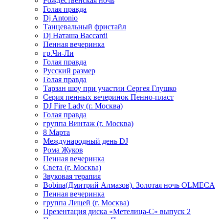
Рождественская ночь
Голая правда
Dj Antonio
Танцевальный фристайл
Dj Наташа Baccardi
Пенная вечеринка
гр.Чи-Ли
Голая правда
Русский размер
Голая правда
Тарзан шоу при участии Сергея Глушко
Серия пенных вечеринок Пенно-пласт
DJ Fire Lady (г. Москва)
Голая правда
группа Винтаж (г. Москва)
8 Марта
Международный день DJ
Рома Жуков
Пенная вечеринка
Света (г. Москва)
Звуковая терапия
Bobina(Дмитрий Алмазов). Золотая ночь OLMECA
Пенная вечеринка
группа Лицей (г. Москва)
Презентация диска «Метелица-С» выпуск 2