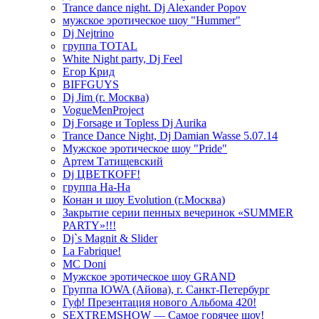
Trance dance night. Dj Alexander Popov
мужское эротическое шоу "Hummer"
Dj Nejtrino
группа TOTAL
White Night party, Dj Feel
Егор Крид
BIFFGUYS
Dj Jim (г. Москва)
VogueMenProject
Dj Forsage и Topless Dj Aurika
Trance Dance Night, Dj Damian Wasse 5.07.14
Мужское эротическое шоу "Pride"
Артем Татищевский
Dj ЦВЕТКOFF!
группа На-На
Конан и шоу Evolution (г.Москва)
Закрытие серии пенных вечеринок «SUMMER
PARTY»!!!
Dj`s Magnit & Slider
La Fabrique!
MC Doni
Мужское эротическое шоу GRAND
Группа IOWA (Айова), г. Санкт-Петербург
Гуф! Презентация нового Альбома 420!
SEXTREMSHOW — Самое горячее шоу!