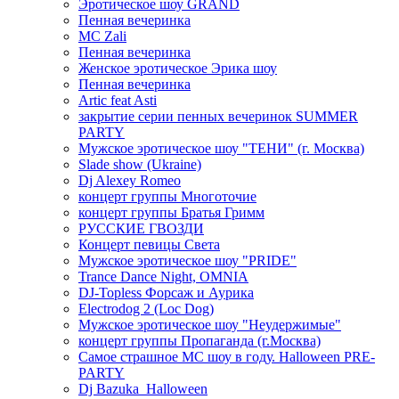
Эротическое шоу GRAND
Пенная вечеринка
MC Zali
Пенная вечеринка
Женское эротическое Эрика шоу
Пенная вечеринка
Artic feat Asti
закрытие серии пенных вечеринок SUMMER
PARTY
Мужское эротическое шоу "ТЕНИ" (г. Москва)
Slade show (Ukraine)
Dj Alexey Romeo
концерт группы Многоточие
концерт группы Братья Гримм
РУССКИЕ ГВОЗДИ
Концерт певицы Света
Мужское эротическое шоу "PRIDE"
Trance Dance Night, OMNIA
DJ-Topless Форсаж и Аурика
Electrodog 2 (Loc Dog)
Мужское эротическое шоу "Неудержимые"
концерт группы Пропаганда (г.Москва)
Самое страшное МС шоу в году. Halloween PRE-
PARTY
Dj Bazuka_Halloween