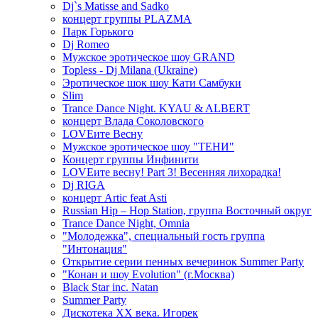
Dj`s Matisse and Sadko
концерт группы PLAZMA
Парк Горького
Dj Romeo
Мужское эротическое шоу GRAND
Topless - Dj Milana (Ukraine)
Эротическое шок шоу Кати Самбуки
Slim
Trance Dance Night. KYAU & ALBERT
концерт Влада Соколовского
LOVEите Весну
Мужское эротическое шоу "ТЕНИ"
Концерт группы Инфинити
LOVEите весну! Part 3! Весенняя лихорадка!
Dj RIGA
концерт Artic feat Asti
Russian Hip – Hop Station, группа Восточный округ
Trance Dance Night, Omnia
"Молодежка", специальный гость группа
"Интонация"
Открытие серии пенных вечеринок Summer Party
"Конан и шоу Evolution" (г.Москва)
Black Star inc. Natan
Summer Party
Дискотека ХХ века. Игорек