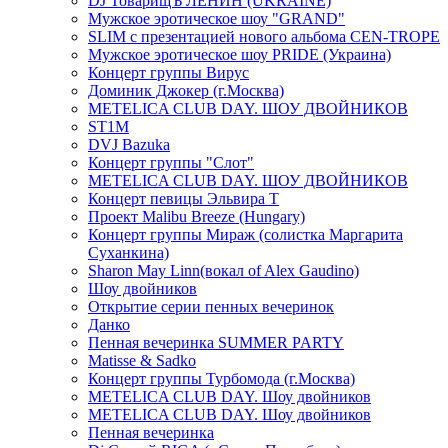
DJ ТоварищЪ ЛЕНИН (UKRAINE)
Мужское эротическое шоу "GRAND"
SLIM с презентацией нового альбома CEN-TROPE
Мужское эротическое шоу PRIDE (Украина)
Концерт группы Вирус
Доминик Джокер (г.Москва)
METELICA CLUB DAY. ШОУ ДВОЙНИКОВ
ST1M
DVJ Bazuka
Концерт группы "Слот"
METELICA CLUB DAY. ШОУ ДВОЙНИКОВ
Концерт певицы Эльвира Т
Проект Malibu Breeze (Hungary)
Концерт группы Мираж (солистка Маргарита
Суханкина)
Sharon May Linn(вокал of Alex Gaudino)
Шоу двойников
Открытие серии пенных вечеринок
Данко
Пенная вечеринка SUMMER PARTY
Matisse & Sadko
Концерт группы Турбомода (г.Москва)
METELICA CLUB DAY. Шоу двойников
METELICA CLUB DAY. Шоу двойников
Пенная вечеринка