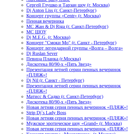
Сергей Глушко и Тарзан шоу (г. Москва)
Dj Anton Liss (г. Санкт-Петербург)
Концерт группы «Centr» (г. Москва)
Пенная вечерника
МС Жан & Dj Riga (г. Санкт-Петербург)
МС ШОУ
Dj M.E.G. (г. Москва)
Концерт "Смоки Мо" (г. Санкт - Петербург)
Концерт легендарной группы «Волга – Волга»
Dj Ruslan Sever
Певица Планка (г.Москва)
Дискотека 80/90-х «Пять Звезд»
Презентация летней серии пенных вечеринок
«ПЛЯЖ»!
Dj Nil (г. Санкт - Петербург)
Презентация летней серии пенных вечеринок
«ПЛЯЖ»!
Матисс & Садко (г. Санкт-Петербург)
Дискотека 80/90-х «Пять Звезд»
Новая летняя серия пенных вечеринок «ПЛЯЖ»!
Strip Dj`s Lady Boss
Новая летняя серия пенных вечеринок «ПЛЯЖ»!
Мужское эротическое шоу «Grand» (г. Москва)
Новая летняя серия пенных вечеринок «ПЛЯЖ»!