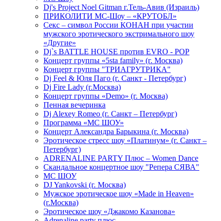
Dj's Project Noel Gitman г.Тель-Авив (Израиль)
ПРИКОЛИТИ МС-Шоу – «КРУТОБЛ»
Секс – символ России КОНАН при участии
мужского эротического экстримального шоу
«Другие»
Dj`s BATTLE HOUSE против EVRO - POP
Концерт группы «5sta family» (г. Москва)
Концерт группы "ТРИАГРУТРИКА"
Dj Feel & Юля Паго (г. Санкт - Петербург)
Dj Fire Lady (г.Москва)
Концерт группы «Demo» (г. Москва)
Пенная вечеринка
Dj Alexey Romeo (г. Санкт – Петербург)
Программа «МС ШОУ»
Концерт Александра Барыкина (г. Москва)
Эротическое стресс шоу «Платинум» (г. Санкт –
Петербург)
ADRENALINE PARTY Плюс – Women Dance
Скандальное концертное шоу "Репера СЯВА"
МС ШОУ
DJ Yankovski (г. Москва)
Мужское эротическое шоу «Made in Heaven»
(г.Москва)
Эротическое шоу «Джакомо Казанова»
Adrenaline party плюс