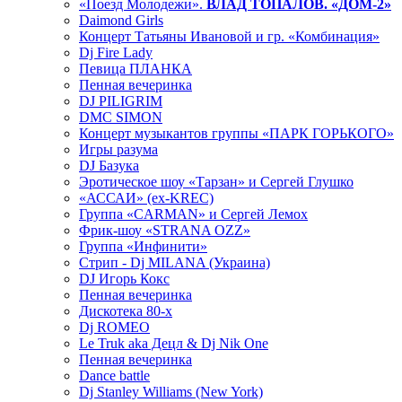
«Поезд Молодежи».
ВЛАД ТОПАЛОВ. «ДОМ-2»
Daimond Girls
Концерт Татьяны Ивановой и гр. «Комбинация»
Dj Fire Lady
Певица ПЛАНКА
Пенная вечеринка
DJ PILIGRIM
DMC SIMON
Концерт музыкантов группы «ПАРК ГОРЬКОГО»
Игры разума
DJ Базука
Эротическое шоу «Тарзан» и Сергей Глушко
«АССАИ» (ex-KREC)
Группа «CARMAN» и Сергей Лемох
Фрик-шоу «STRANA OZZ»
Группа «Инфинити»
Стрип - Dj MILANA (Украина)
DJ Игорь Кокс
Пенная вечеринка
Дискотека 80-х
Dj ROMEO
Le Truk aka Децл & Dj Nik One
Пенная вечеринка
Dance battle
Dj Stanley Williams (New York)