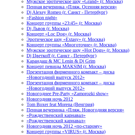
Мужское эротическое шоу «Grand» (г. Москва)
Пенная вечеринка «Пляж. Осенняя версия»
Dj Alexey Romeo (г. Санкт - Петербург)
«Fashion night»
Концерт группы «23:45» (г. Москва)
Dj Львов (г. Москва)
Концерт «Loc Dog» (г. Москва)
Эротическое шоу «Extasy» (г. Москва)
Концерт группы «Многоточие» (г. Москва)
Мужское эротическое шоу «Hot Dogs» (г. Москва)
Dj Цветкоff (г. Санкт - Петербург)
Карандаш & МС Lenin & Dj Grim
Концерт певицы МАКSIМ (г. Москва)
Презентация фирменного компакт – диска
«Новогодний выпуск 2012»
Презентация фирменного компакт – диска
«Новогодний выпуск 2012»
Новогоднее Pre-Party «Zamorozki show»
Новогодняя ночь 2012
Tom Boxer feat Morena (Венгрия)
Пенная вечеринка «Пляж. Новогодняя версия»
«Рождественский карнавал»
«Рождественский карнавал»
Новогодняя ночь 2012 «по-старому»
Концерт группы «VIRUS» (г. Москва)