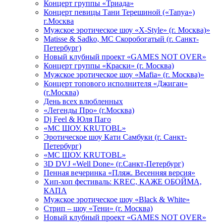
Концерт группы «Триада»
Концерт певицы Тани Терешиной («Tanya»)
г.Москва
Мужское эротическое шоу «X-Style» (г. Москва)»
Matissе & Sadko, MC Скоробогатый (г. Санкт-
Петербург)
Новый клубный проект «GAMES NOT OVER»
Концерт группы «Краски» (г. Москва)
Мужское эротическое шоу «Mafia» (г. Москва)»
Концерт топового исполнителя «Джиган»
(г.Москва)
День всех влюбленных
«Легенды Про» (г.Москва)
Dj Feel & Юля Паго
«МС ШОУ. KRUTOBL»
Эротическое шоу Кати Самбуки (г. Санкт-
Петербург)
«МС ШОУ. KRUTOBL»
3D DVJ «Well Done» (г.Санкт-Петербург)
Пенная вечеринка «Пляж. Весенняя версия»
Хип-хоп фестиваль: KREC, КАЖЕ ОБОЙМА,
КАПА
Мужское эротическое шоу «Black & White»
Стрип – шоу «Тени» (г. Москва)
Новый клубный проект «GAMES NOT OVER»