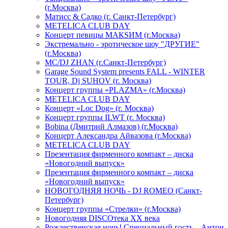
(г.Москва)
Матисс & Садко (г. Санкт-Петербург)
METELICA CLUB DAY
Концерт певицы МАКSИМ (г.Москва)
Экстремально - эротическое шоу "ДРУГИЕ"
(г.Москва)
МС/DJ ZHAN (г.Санкт-Петербург)
Garage Sound System presents FALL - WINTER
TOUR, Dj SUHOV (г. Москва)
Концерт группы «PLAZMA» (г.Москва)
METELICA CLUB DAY
Концерт «Loc Dog» (г. Москва)
Концерт группы ILWT (г. Москва)
Bobina (Дмитрий Алмазов) (г.Москва)
Концерт Александра Айвазова (г.Москва)
METELICA CLUB DAY
Презентация фирменного компакт – диска
«Новогодний выпуск»
Презентация фирменного компакт – диска
«Новогодний выпуск»
НОВОГОДНЯЯ НОЧЬ - DJ ROMEO (Санкт-
Петербург)
Концерт группы «Стрелки» (г.Москва)
Новогодняя DISCOтека ХХ века
Рождественская ночь! Специальный гость – Антон