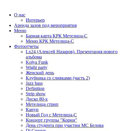
О нас
Интерьер
Аренда залов под мероприятия
Меню
Барная карта КРК Метелица-С
Меню КРК Метелица-С
Фотоотчеты
Lx24 (Алексей Назаров). Презентация нового
альбома
Kolya Funk
Wight party
Женский день
Клубника со сливками (часть 2)
Jazz bass
Definition
Strip show
Диско 80-х
Метелица стрип
Канун
Новый Год с Метелица-С
Концерт группы "Корни"
День студента при участии МС Белова
Dj Groove