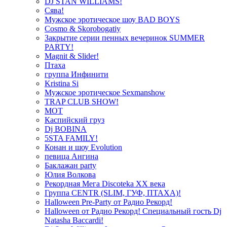
DJ STAN WILLIAMS!
Сява!
Мужское эротическое шоу BAD BOYS
Cosmo & Skorobogatiy
Закрытие серии пенных вечеринок SUMMER
PARTY!
Magnit & Slider!
Птаха
группа Инфинити
Kristina Si
Мужское эротическое Sexmanshow
TRAP CLUB SHOW!
МОТ
Каспийский груз
Dj BOBINA
5STA FAMILY!
Конан и шоу Evolution
певица Ангина
Баклажан party
Юлия Волкова
Рекордная Мега Discoteka XX века
Группа CENTR (SLIM, ГУФ, ПТАХА)!
Halloween Pre-Party от Радио Рекорд!
Halloween от Радио Рекорд! Специальный гость Dj
Natasha Baccardi!