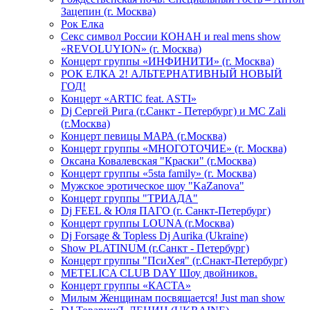
Зацепин (г. Москва)
Рок Елка
Секс символ России КОНАН и real mens show
«REVOLUYION» (г. Москва)
Концерт группы «ИНФИНИТИ» (г. Москва)
РОК ЕЛКА 2! АЛЬТЕРНАТИВНЫЙ НОВЫЙ
ГОД!
Концерт «ARTIC feat. ASTI»
Dj Сергей Рига (г.Санкт - Петербург) и MC Zali
(г.Москва)
Концерт певицы МАРА (г.Москва)
Концерт группы «МНОГОТОЧИЕ» (г. Москва)
Оксана Ковалевская "Краски" (г.Москва)
Концерт группы «5sta family» (г. Москва)
Мужское эротическое шоу "KaZanova"
Концерт группы "ТРИАДА"
Dj FEEL & Юля ПАГО (г. Санкт-Петербург)
Концерт группы LOUNA (г.Москва)
Dj Forsage & Topless Dj Aurika (Ukraine)
Show PLATINUM (г.Санкт - Петербург)
Концерт группы "ПсиХея" (г.Снакт-Петербург)
METELICA CLUB DAY Шоу двойников.
Концерт группы «КАСТА»
Милым Женщинам посвящается! Just man show