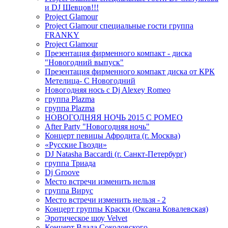
и DJ Шевцов!!!
Project Glamour
Project Glamour специальные гости группа
FRANKY
Project Glamour
Презентация фирменного компакт - диска
"Новогодний выпуск"
Презентация фирменного компакт диска от КРК
Метелица- С Новогодний
Новогодняя нось с Dj Alexey Romeo
группа Plazma
группа Plazma
НОВОГОДНЯЯ НОЧЬ 2015 C РОМЕО
After Party "Новогодняя ночь"
Концерт певицы Афродита (г. Москва)
«Русские Гвозди»
DJ Natasha Baccardi (г. Санкт-Петербург)
группа Триада
Dj Groove
Место встречи изменить нельзя
группа Вирус
Место встречи изменить нельзя - 2
Концерт группы Краски (Оксана Ковалевская)
Эротическое шоу Velvet
Концерт Влада Соколовского