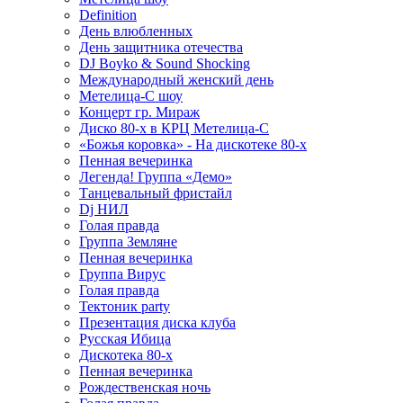
Definition
День влюбленных
День защитника отечества
DJ Boyko & Sound Shocking
Международный женский день
Метелица-С шоу
Концерт гр. Мираж
Диско 80-х в КРЦ Метелица-С
«Божья коровка» - На дискотеке 80-х
Пенная вечеринка
Легенда! Группа «Демо»
Танцевальный фристайл
Dj НИЛ
Голая правда
Группа Земляне
Пенная вечеринка
Группа Вирус
Голая правда
Тектоник party
Презентация диска клуба
Русская Ибица
Дискотека 80-х
Пенная вечеринка
Рождественская ночь