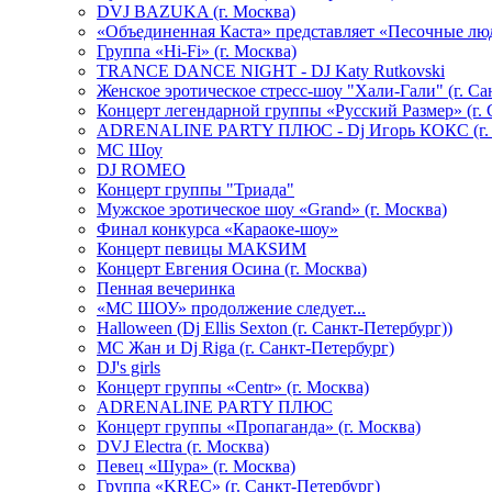
DVJ BAZUKA (г. Москва)
«Объединенная Каста» представляет «Песочные лю
Группа «Hi-Fi» (г. Москва)
TRANCE DANCE NIGHT - DJ Katy Rutkovski
Женское эротическое стресс-шоу "Хали-Гали" (г. Са
Концерт легендарной группы «Русский Размер» (г. 
ADRENALINE PARTY ПЛЮС - Dj Игорь КОКС (г. 
MC Шоу
DJ ROMEO
Концерт группы "Триада"
Мужское эротическое шоу «Grand» (г. Москва)
Финал конкурса «Караоке-шоу»
Концерт певицы МАКSИМ
Концерт Евгения Осина (г. Москва)
Пенная вечеринка
«МС ШОУ» продолжение следует...
Halloween (Dj Ellis Sexton (г. Санкт-Петербург))
МС Жан и Dj Riga (г. Санкт-Петербург)
DJ's girls
Концерт группы «Centr» (г. Москва)
ADRENALINE PARTY ПЛЮС
Концерт группы «Пропаганда» (г. Москва)
DVJ Electra (г. Москва)
Певец «Шура» (г. Москва)
Группа «KREC» (г. Санкт-Петербург)