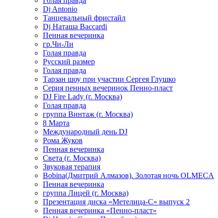
Голая правда
Dj Antonio
Танцевальный фристайл
Dj Наташа Baccardi
Пенная вечеринка
гр.Чи-Ли
Голая правда
Русский размер
Голая правда
Тарзан шоу при участии Сергея Глушко
Серия пенных вечеринок Пенно-пласт
DJ Fire Lady (г. Москва)
Голая правда
группа Винтаж (г. Москва)
8 Марта
Международный день DJ
Рома Жуков
Пенная вечеринка
Света (г. Москва)
Звуковая терапия
Bobina(Дмитрий Алмазов). Золотая ночь OLMECA
Пенная вечеринка
группа Лицей (г. Москва)
Презентация диска «Метелица-С» выпуск 2
Пенная вечеринка «Пенно-пласт»