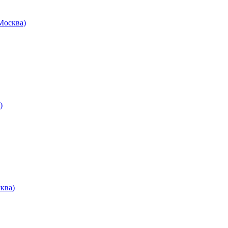
осква)
)
ква)