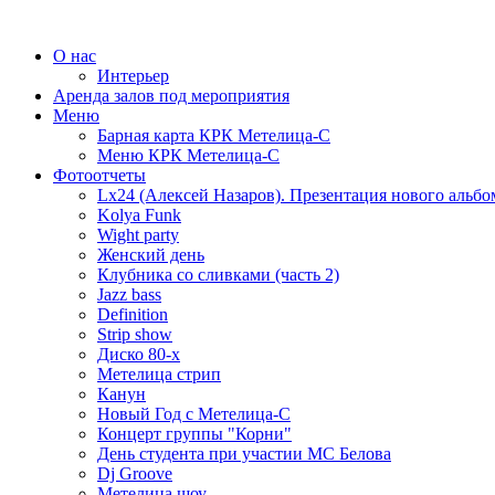
О нас
Интерьер
Аренда залов под мероприятия
Меню
Барная карта КРК Метелица-С
Меню КРК Метелица-С
Фотоотчеты
Lx24 (Алексей Назаров). Презентация нового альбо
Kolya Funk
Wight party
Женский день
Клубника со сливками (часть 2)
Jazz bass
Definition
Strip show
Диско 80-х
Метелица стрип
Канун
Новый Год с Метелица-С
Концерт группы "Корни"
День студента при участии МС Белова
Dj Groove
Метелица шоу