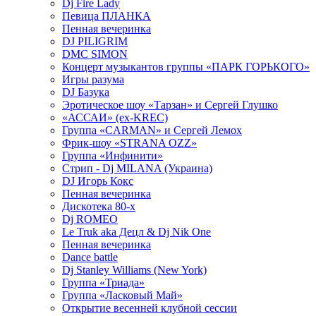
Dj Fire Lady
Певица ПЛАНКА
Пенная вечеринка
DJ PILIGRIM
DMC SIMON
Концерт музыкантов группы «ПАРК ГОРЬКОГО»
Игры разума
DJ Базука
Эротическое шоу «Тарзан» и Сергей Глушко
«АССАИ» (ex-KREC)
Группа «CARMAN» и Сергей Лемох
Фрик-шоу «STRANA OZZ»
Группа «Инфинити»
Стрип - Dj MILANA (Украина)
DJ Игорь Кокс
Пенная вечеринка
Дискотека 80-х
Dj ROMEO
Le Truk aka Децл & Dj Nik One
Пенная вечеринка
Dance battle
Dj Stanley Williams (New York)
Группа «Триада»
Группа «Ласковый Май»
Открытие весенней клубной сессии