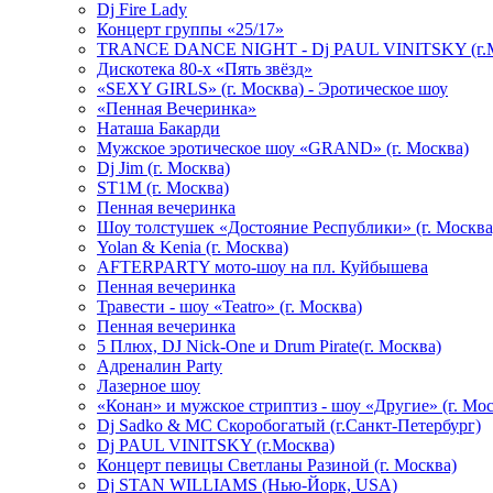
Dj Fire Lady
Концерт группы «25/17»
TRANCE DANCE NIGHT - Dj PAUL VINITSKY (г.М
Дискотека 80-х «Пять звёзд»
«SEXY GIRLS» (г. Москва) - Эротическое шоу
«Пенная Вечеринка»
Hаташа Бакарди
Мужское эротическое шоу «GRAND» (г. Москва)
Dj Jim (г. Москва)
ST1M (г. Москва)
Пенная вечеринка
Шоу толстушек «Достояние Республики» (г. Москва
Yolan & Kenia (г. Москва)
AFTERPARTY мото-шоу на пл. Куйбышева
Пенная вечеринка
Травести - шоу «Teatro» (г. Москва)
Пенная вечеринка
5 Плюх, DJ Nick-One и Drum Pirate(г. Москва)
Адреналин Party
Лазерное шоу
«Конан» и мужское стриптиз - шоу «Другие» (г. Мос
Dj Sadko & МС Скоробогатый (г.Санкт-Петербург)
Dj PAUL VINITSKY (г.Москва)
Концерт певицы Светланы Разиной (г. Москва)
Dj STAN WILLIAMS (Нью-Йорк, USA)