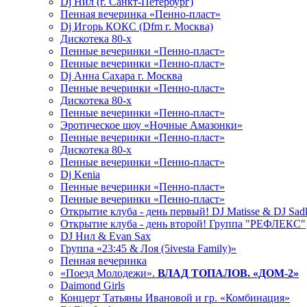
Dj Нил (г. Санкт-Петербург)
Пенная вечеринка «Пенно-пласт»
Dj Игорь КОКС (Dfm г. Москва)
Дискотека 80-х
Пенные вечеринки «Пенно-пласт»
Пенные вечеринки «Пенно-пласт»
Dj Анна Сахара г. Москва
Пенные вечеринки «Пенно-пласт»
Дискотека 80-х
Пенные вечеринки «Пенно-пласт»
Эротическое шоу «Ночные Амазонки»
Пенные вечеринки «Пенно-пласт»
Дискотека 80-х
Пенные вечеринки «Пенно-пласт»
Dj Kenia
Пенные вечеринки «Пенно-пласт»
Пенные вечеринки «Пенно-пласт»
Открытие клуба - день первый! DJ Matisse & DJ Sad
Открытие клуба - день второй! Группа "РЕФЛЕКС"
DJ Нил & Evan Sax
Группа «23:45 & Лоя (5ivesta Family)»
Пенная вечеринка
«Поезд Молодежи».
ВЛАД ТОПАЛОВ. «ДОМ-2»
Daimond Girls
Концерт Татьяны Ивановой и гр. «Комбинация»