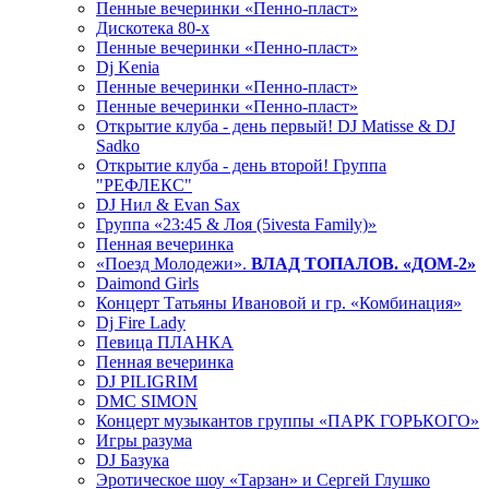
Пенные вечеринки «Пенно-пласт»
Дискотека 80-х
Пенные вечеринки «Пенно-пласт»
Dj Kenia
Пенные вечеринки «Пенно-пласт»
Пенные вечеринки «Пенно-пласт»
Открытие клуба - день первый! DJ Matisse & DJ
Sadko
Открытие клуба - день второй! Группа
"РЕФЛЕКС"
DJ Нил & Evan Sax
Группа «23:45 & Лоя (5ivesta Family)»
Пенная вечеринка
«Поезд Молодежи».
ВЛАД ТОПАЛОВ. «ДОМ-2»
Daimond Girls
Концерт Татьяны Ивановой и гр. «Комбинация»
Dj Fire Lady
Певица ПЛАНКА
Пенная вечеринка
DJ PILIGRIM
DMC SIMON
Концерт музыкантов группы «ПАРК ГОРЬКОГО»
Игры разума
DJ Базука
Эротическое шоу «Тарзан» и Сергей Глушко