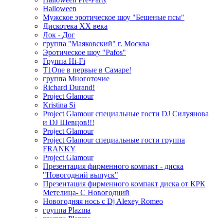
Halloween
Мужское эротическое шоу "Бешеные псы"
Дискотека ХХ века
Лок - Дог
группа "Маяковский" г. Москва
Эротическое шоу "Pafos"
Группа Hi-Fi
T1One в первые в Самаре!
группа Многоточие
Richard Durand!
Project Glamour
Kristina Si
Project Glamour специальные гости DJ Силуянова
и DJ Шевцов!!!
Project Glamour
Project Glamour специальные гости группа
FRANKY
Project Glamour
Презентация фирменного компакт - диска
"Новогодний выпуск"
Презентация фирменного компакт диска от КРК
Метелица- С Новогодний
Новогодняя нось с Dj Alexey Romeo
группа Plazma