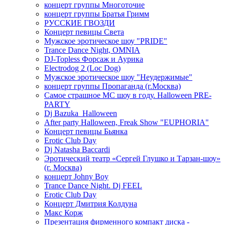
концерт группы Многоточие
концерт группы Братья Гримм
РУССКИЕ ГВОЗДИ
Концерт певицы Света
Мужское эротическое шоу "PRIDE"
Trance Dance Night, OMNIA
DJ-Topless Форсаж и Аурика
Electrodog 2 (Loc Dog)
Мужское эротическое шоу "Неудержимые"
концерт группы Пропаганда (г.Москва)
Самое страшное МС шоу в году. Halloween PRE-
PARTY
Dj Bazuka_Halloween
After party Halloween, Freak Show "EUPHORIA"
Концерт певицы Бьянка
Erotic Club Day
Dj Natasha Baccardi
Эротический театр «Сергей Глушко и Тарзан-шоу»
(г. Москва)
концерт Johny Boy
Trance Dance Night. Dj FEEL
Erotic Club Day
Концерт Дмитрия Колдуна
Макс Корж
Презентация фирменного компакт диска -