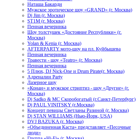
Hаташа Бакарди
Мужское эротическое шоу «GRAND» (г. Москва)
Dj Jim (г. Москва)
ST1M (г. Москва)
Пенная вечеринка
Шоу толстушек «Достояние Республики» (г.
Москва)
Yolan & Kenia (г. Москва)
AFTERPARTY мото-шоу на пл. Куйбышева
Пенная вечеринка
Травести - шоу «Teatro» (г. Москва)
Пенная вечеринка
5 Плюх, DJ Nick-One и Drum Pirate(г. Москва)
Адреналин Party
Лазерное шоу
«Конан» и мужское стриптиз - шоу «Другие» (г.
Москва)
Dj Sadko & МС Скоробогатый (г.Санкт-Петербург)
Dj PAUL VINITSKY (г.Москва)
Концерт певицы Светланы Разиной (г. Москва)
Dj STAN WILLIAMS (Нью-Йорк, USA)
DVJ BAZUKA (г. Москва)
«Объединенная Каста» представляет «Песочные
люди»
Группа «Hi-Fi» (г. Москва)