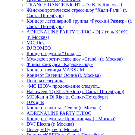
TRANCE DANCE NIGHT - DJ Katy Rutkovski
Женское эротическое стресс-шоу "Хали-Гали" (г.
Санкт-Петербург)
Концерт легендарной группы «Русский Размер» (г.
Санкт-Петербург)
ADRENALINE PARTY ПЛЮС - Dj Игорь КОКС
(г. Москва)
MC Шоу
DJ ROMEO
Концерт группы "Триада"
Мужское эротическое шоу «Grand» (г. Москва)
Финал конкурса «Караоке-шоу»
Концерт певицы МАКSИМ
Концерт Евгения Осина (г. Москва)
Пенная вечеринка
«МС ШОУ» продолжение следует...
Halloween (Dj Ellis Sexton (г. Санкт-Петербург))
МС Жан и Dj Riga (г. Санкт-Петербург)
DJ's girls
Концерт группы «Centr» (г. Москва)
ADRENALINE PARTY ПЛЮС
Концерт группы «Пропаганда» (г. Москва)
DVJ Electra (г. Москва)
Певец «Шура» (г. Москва)
Группа «KREC» (г. Санкт-Петербург)