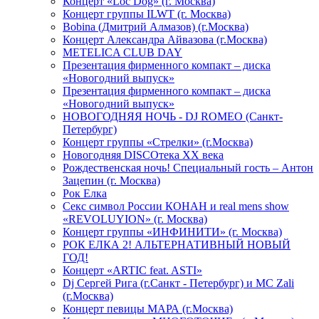
Концерт «Loc Dog» (г. Москва)
Концерт группы ILWT (г. Москва)
Bobina (Дмитрий Алмазов) (г.Москва)
Концерт Александра Айвазова (г.Москва)
METELICA CLUB DAY
Презентация фирменного компакт – диска
«Новогодний выпуск»
Презентация фирменного компакт – диска
«Новогодний выпуск»
НОВОГОДНЯЯ НОЧЬ - DJ ROMEO (Санкт-
Петербург)
Концерт группы «Стрелки» (г.Москва)
Новогодняя DISCOтека ХХ века
Рождественская ночь! Специальный гость – Антон
Зацепин (г. Москва)
Рок Елка
Секс символ России КОНАН и real mens show
«REVOLUYION» (г. Москва)
Концерт группы «ИНФИНИТИ» (г. Москва)
РОК ЕЛКА 2! АЛЬТЕРНАТИВНЫЙ НОВЫЙ
ГОД!
Концерт «ARTIC feat. ASTI»
Dj Сергей Рига (г.Санкт - Петербург) и MC Zali
(г.Москва)
Концерт певицы МАРА (г.Москва)