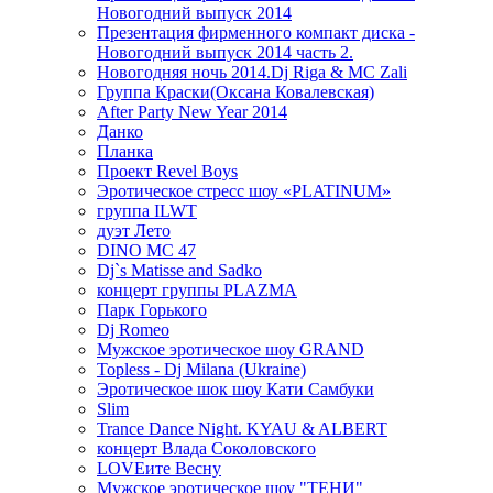
Новогодний выпуск 2014
Презентация фирменного компакт диска -
Новогодний выпуск 2014 часть 2.
Новогодняя ночь 2014.Dj Riga & MC Zali
Группа Краски(Оксана Ковалевская)
After Party New Year 2014
Данко
Планка
Проект Revel Boys
Эротическое стресс шоу «PLATINUM»
группа ILWT
дуэт Лето
DINO MC 47
Dj`s Matisse and Sadko
концерт группы PLAZMA
Парк Горького
Dj Romeo
Мужское эротическое шоу GRAND
Topless - Dj Milana (Ukraine)
Эротическое шок шоу Кати Самбуки
Slim
Trance Dance Night. KYAU & ALBERT
концерт Влада Соколовского
LOVEите Весну
Мужское эротическое шоу "ТЕНИ"