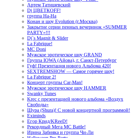
Артем Татищевский
Dj ЦВЕТКOFF!
группа На-На
Конан и шоу Evolution (г.Москва)
Закрытие серии пенных вечеринок «SUMMER
PARTY»!!!
Dj`s Magnit & Slider
La Fabrique!
MC Doni
Мужское эротическое шоу GRAND
Группа IOWA (Айова), г. Санкт-Петербург
Гуф! Презентация нового Альбома 420!
SEXTREMSHOW — Самое горячее шоу!
La Fabrique 2!
Концерт группы Car-Man!
Мужское эротическое шоу HAMMER
Swanky Tunes
Krec с презентацией нового альбома «Воздух
Свободы»
Шура (Shura)! С новой концертной программой!
Eximinds
Егор Крид/KReeD!
Рекордный Мега МС Battle!
Ирина Забияка и группа Чи-Ли
Halloween Pre-Party