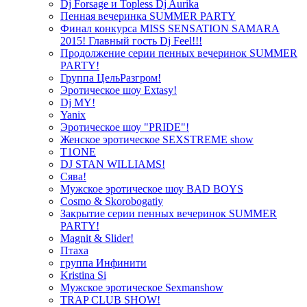
Dj Forsage и Topless Dj Aurika
Пенная вечеринка SUMMER PARTY
Финал конкурса MISS SENSATION SAMARA
2015! Главный гость Dj Feel!!!
Продолжение серии пенных вечеринок SUMMER
PARTY!
Группа ЦельРазгром!
Эротическое шоу Extasy!
Dj MY!
Yanix
Эротическое шоу "PRIDE"!
Женское эротическое SEXSTREME show
T1ONE
DJ STAN WILLIAMS!
Сява!
Мужское эротическое шоу BAD BOYS
Cosmo & Skorobogatiy
Закрытие серии пенных вечеринок SUMMER
PARTY!
Magnit & Slider!
Птаха
группа Инфинити
Kristina Si
Мужское эротическое Sexmanshow
TRAP CLUB SHOW!