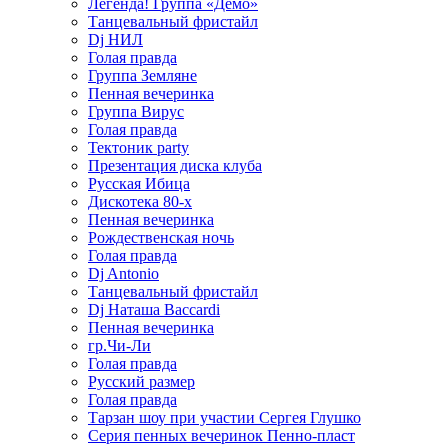
Легенда! Группа «Демо»
Танцевальный фристайл
Dj НИЛ
Голая правда
Группа Земляне
Пенная вечеринка
Группа Вирус
Голая правда
Тектоник party
Презентация диска клуба
Русская Ибица
Дискотека 80-х
Пенная вечеринка
Рождественская ночь
Голая правда
Dj Antonio
Танцевальный фристайл
Dj Наташа Baccardi
Пенная вечеринка
гр.Чи-Ли
Голая правда
Русский размер
Голая правда
Тарзан шоу при участии Сергея Глушко
Серия пенных вечеринок Пенно-пласт