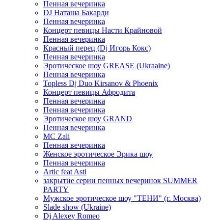
Пенная вечеринка
DJ Наташа Бакарди
Пенная вечеринка
Концерт певицы Насти Крайновой
Пенная вечеринка
Красный перец (Dj Игорь Кокс)
Пенная вечеринка
Эротическое шоу GREASE (Ukraaine)
Пенная вечеринка
Topless Dj Duo Kirsanov & Phoenix
Концерт певицы Афродита
Пенная вечеринка
Пенная вечеринка
Эротическое шоу GRAND
Пенная вечеринка
MC Zali
Пенная вечеринка
Женское эротическое Эрика шоу
Пенная вечеринка
Artic feat Asti
закрытие серии пенных вечеринок SUMMER
PARTY
Мужское эротическое шоу "ТЕНИ" (г. Москва)
Slade show (Ukraine)
Dj Alexey Romeo