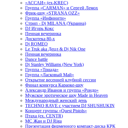
«АССАИ» (ex-KREC)
Группа «CARMAN» и Сергей Лемох
Фрик-шоу «STRANA OZZ»
Группа «Инфинити»
Стрип - Dj MILANA (Украина)
DJ Игорь Кокс
Пенная вечеринка
Дискотека 80-х
Dj ROMEO
Le Truk aka Децл & Dj Nik One
Пенная вечеринка
Dance battle
Dj Stanley Williams (New York)
Группа «Триада»
Группа «Ласковый Май»
Открытие весенней клубной сессии
Финал конкурса Караоке-шоу
Александр Иванов и группа «Рондо»
Мужское эротическое шоу Made in Heaven
Международный женский день
TECHNO RAVE с участием DJ SHUSHUKIN
Концерт группы «Quest Pistols»
Птаха (ex. CENTR)
МС Жан и DJ Riga
Презентация фирменного компакт-диска КРК