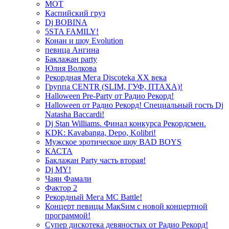
МОТ
Каспийский груз
Dj BOBINA
5STA FAMILY!
Конан и шоу Evolution
певица Ангина
Баклажан party
Юлия Волкова
Рекордная Мега Discoteka XX века
Группа CENTR (SLIM, ГУФ, ПТАХА)!
Halloween Pre-Party от Радио Рекорд!
Halloween от Радио Рекорд! Специальный гость Dj
Natasha Baccardi!
Dj Stan Williams. Финал конкурса Рекордсмен.
KDK: Kavabanga, Depo, Kolibri!
Мужское эротическое шоу BAD BOYS
КАСТА
Баклажан Party часть вторая!
Dj MY!
Чаян Фамали
Фактор 2
Рекордный Мега МС Battle!
Концерт певицы МакSим с новой концертной
программой!
Супер дискотека девяностых от Радио Рекорд!