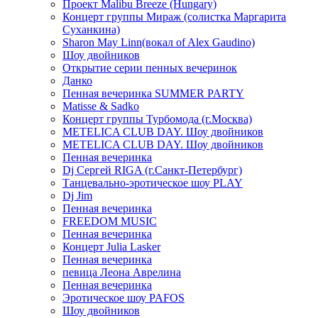
Проект Malibu Breeze (Hungary)
Концерт группы Мираж (солистка Маргарита
Суханкина)
Sharon May Linn(вокал of Alex Gaudino)
Шоу двойников
Открытие серии пенных вечеринок
Данко
Пенная вечеринка SUMMER PARTY
Matisse & Sadko
Концерт группы Турбомода (г.Москва)
METELICA CLUB DAY. Шоу двойников
METELICA CLUB DAY. Шоу двойников
Пенная вечеринка
Dj Сергей RIGA (г.Санкт-Петербург)
Танцевально-эротическое шоу PLAY
Dj Jim
Пенная вечеринка
FREEDOM MUSIC
Пенная вечеринка
Концерт Julia Lasker
Пенная вечеринка
певица Леона Аврелина
Пенная вечеринка
Эротическое шоу PAFOS
Шоу двойников