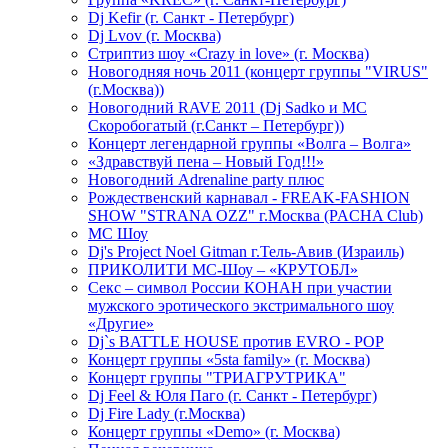
Dj Kefir (г. Санкт - Петербург)
Dj Lvov (г. Москва)
Стриптиз шоу «Crazy in love» (г. Москва)
Новогодняя ночь 2011 (концерт группы "VIRUS"
(г.Москва))
Новогодний RAVE 2011 (Dj Sadko и MC
Скоробогатый (г.Санкт – Петербург))
Концерт легендарной группы «Волга – Волга»
«Здравствуй пена – Новый Год!!!»
Новогодний Adrenaline party плюс
Рождественский карнавал - FREAK-FASHION
SHOW "STRANA OZZ" г.Москва (PACHA Club)
MC Шоу
Dj's Project Noel Gitman г.Тель-Авив (Израиль)
ПРИКОЛИТИ МС-Шоу – «КРУТОБЛ»
Секс – символ России КОНАН при участии
мужского эротического экстримального шоу
«Другие»
Dj`s BATTLE HOUSE против EVRO - POP
Концерт группы «5sta family» (г. Москва)
Концерт группы "ТРИАГРУТРИКА"
Dj Feel & Юля Паго (г. Санкт - Петербург)
Dj Fire Lady (г.Москва)
Концерт группы «Demo» (г. Москва)