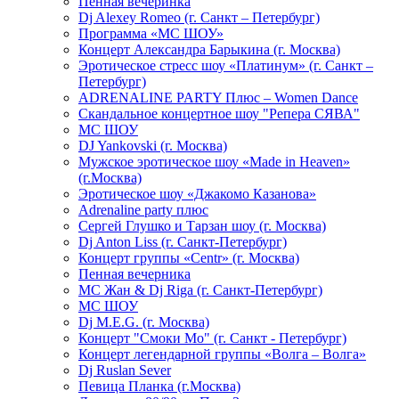
Пенная вечеринка
Dj Alexey Romeo (г. Санкт – Петербург)
Программа «МС ШОУ»
Концерт Александра Барыкина (г. Москва)
Эротическое стресс шоу «Платинум» (г. Санкт –
Петербург)
ADRENALINE PARTY Плюс – Women Dance
Скандальное концертное шоу "Репера СЯВА"
МС ШОУ
DJ Yankovski (г. Москва)
Мужское эротическое шоу «Made in Heaven»
(г.Москва)
Эротическое шоу «Джакомо Казанова»
Adrenaline party плюс
Сергей Глушко и Тарзан шоу (г. Москва)
Dj Anton Liss (г. Санкт-Петербург)
Концерт группы «Centr» (г. Москва)
Пенная вечерника
МС Жан & Dj Riga (г. Санкт-Петербург)
МС ШОУ
Dj M.E.G. (г. Москва)
Концерт "Смоки Мо" (г. Санкт - Петербург)
Концерт легендарной группы «Волга – Волга»
Dj Ruslan Sever
Певица Планка (г.Москва)