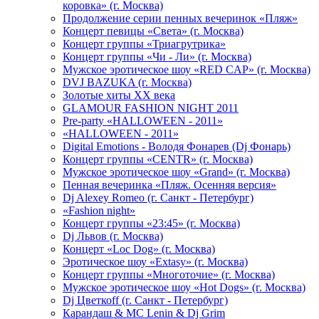
коровка» (г. Москва)
Продолжение серии пенных вечеринок «Пляж»
Концерт певицы «Света» (г. Москва)
Концерт группы «Триагрутрика»
Концерт группы «Чи - Ли» (г. Москва)
Мужское эротическое шоу «RED CAP» (г. Москва)
DVJ BAZUKA (г. Москва)
Золотые хиты XX века
GLAMOUR FASHION NIGHT 2011
Pre-party «HALLOWEEN - 2011»
«HALLOWEEN - 2011»
Digital Emotions - Володя Фонарев (Dj Фонарь)
Концерт группы «CENTR» (г. Москва)
Мужское эротическое шоу «Grand» (г. Москва)
Пенная вечеринка «Пляж. Осенняя версия»
Dj Alexey Romeo (г. Санкт - Петербург)
«Fashion night»
Концерт группы «23:45» (г. Москва)
Dj Львов (г. Москва)
Концерт «Loc Dog» (г. Москва)
Эротическое шоу «Extasy» (г. Москва)
Концерт группы «Многоточие» (г. Москва)
Мужское эротическое шоу «Hot Dogs» (г. Москва)
Dj Цветкоff (г. Санкт - Петербург)
Карандаш & МС Lenin & Dj Grim