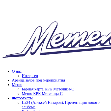
О нас
Интерьер
Аренда залов под мероприятия
Меню
Барная карта КРК Метелица-С
Меню КРК Метелица-С
Фотоотчеты
Lx24 (Алексей Назаров). Презентация нового
альбома