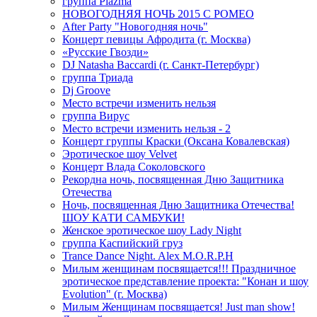
группа Plazma
НОВОГОДНЯЯ НОЧЬ 2015 C РОМЕО
After Party "Новогодняя ночь"
Концерт певицы Афродита (г. Москва)
«Русские Гвозди»
DJ Natasha Baccardi (г. Санкт-Петербург)
группа Триада
Dj Groove
Место встречи изменить нельзя
группа Вирус
Место встречи изменить нельзя - 2
Концерт группы Краски (Оксана Ковалевская)
Эротическое шоу Velvet
Концерт Влада Соколовского
Рекордна ночь, посвященная Дню Защитника
Отечества
Ночь, посвященная Дню Защитника Отечества!
ШОУ КАТИ САМБУКИ!
Женское эротическое шоу Lady Night
группа Каспийский груз
Trance Dance Night. Alex M.O.R.P.H
Милым женщинам посвящается!!! Праздничное
эротическое представление проекта: "Конан и шоу
Evolution" (г. Москва)
Милым Женщинам посвящается! Just man show!