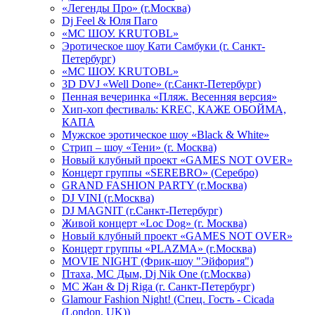
«Легенды Про» (г.Москва)
Dj Feel & Юля Паго
«МС ШОУ. KRUTOBL»
Эротическое шоу Кати Самбуки (г. Санкт-
Петербург)
«МС ШОУ. KRUTOBL»
3D DVJ «Well Done» (г.Санкт-Петербург)
Пенная вечеринка «Пляж. Весенняя версия»
Хип-хоп фестиваль: KREC, КАЖЕ ОБОЙМА,
КАПА
Мужское эротическое шоу «Black & White»
Стрип – шоу «Тени» (г. Москва)
Новый клубный проект «GAMES NOT OVER»
Концерт группы «SEREBRO» (Серебро)
GRAND FASHION PARTY (г.Москва)
DJ VINI (г.Москва)
DJ MAGNIT (г.Санкт-Петербург)
Живой концерт «Loc Dog» (г. Москва)
Новый клубный проект «GAMES NOT OVER»
Концерт группы «PLAZMA» (г.Москва)
MOVIE NIGHT (Фрик-шоу "Эйфория")
Птаха, МС Дым, Dj Nik One (г.Москва)
МС Жан & Dj Riga (г. Санкт-Петербург)
Glamour Fashion Night! (Спец. Гость - Cicada
(London, UK))