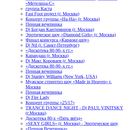
«Метелица-С»
группа Каста
Fast Foot project (г. Москва)
Концерт группы «На-На» (г. Москва)
Пенная вечеринка
Dj Богдан Кантимиров (г. Москва)
Эротическое шоу «Diamond Girls» (г. Москва)
Финал конкурса «Караоке-шоу»
Dj Nil (г. Санкт-Петербург)
«Дискотека 80-90–х гг.»
Карандаш (г. Москва)
Dj Макс Короваев (г. Москва)
«Дискотека 80-90–х гг.»
Пенная вечеринка
Dj Stanley Williams (New York, USA)
Мужское стриптиз шоу «Made in Heaven» г.
Москва
Пенная вечеринка
Dj Fire Lady
Концерт группы «25/17»
TRANCE DANCE NIGHT - Dj PAUL VINITSKY
(г.Москва)
Дискотека 80-х «Пять звёзд»
«SEXY GIRLS» (г. Москва) - Эротическое шоу
«Пенная Вечеринка»