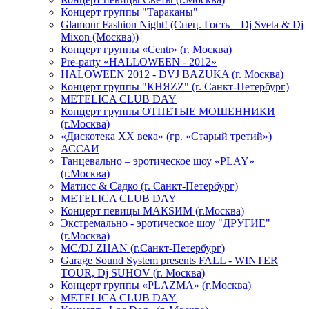
Концерт группы "Тараканы"
Glamour Fashion Night! (Спец. Гость – Dj Sveta & Dj
Mixon (Москва))
Концерт группы «Centr» (г. Москва)
Pre-party «HALLOWEEN - 2012»
HALOWEEN 2012 - DVJ BAZUKA (г. Москва)
Концерт группы "КНЯZZ" (г. Санкт-Петербург)
METELICA CLUB DAY
Концерт группы ОТПЕТЫЕ МОШЕННИКИ
(г.Москва)
«Дискотека ХХ века» (гр. «Старый третий»)
АССАИ
Танцевально – эротическое шоу «PLAY»
(г.Москва)
Матисс & Садко (г. Санкт-Петербург)
METELICA CLUB DAY
Концерт певицы МАКSИМ (г.Москва)
Экстремально - эротическое шоу "ДРУГИЕ"
(г.Москва)
МС/DJ ZHAN (г.Санкт-Петербург)
Garage Sound System presents FALL - WINTER
TOUR, Dj SUHOV (г. Москва)
Концерт группы «PLAZMA» (г.Москва)
METELICA CLUB DAY