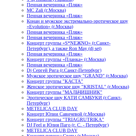
Пенная вечеринка «Пляж»
МС Zali (г.Москва)
Пенная вечеринка «Пляж»
Конан и мужское экстремально-эротическое шоу
«Evolution» (г.Москва)
Пенная вечеринка «Пляж»
Пенная вечеринка «Пляж»
Концерт группы «S*NEЖNO» (г.Санкт-
Петербург), а также Ron May (dj set)
Пенная вечеринка «Пляж»
Концерт группы «Планка» (г.Москва)
Пенная вечеринка «Пляж»
Dj Сергей Рига (г.Санкт-Петербург)
Мужское эротическое шоу "GRAND" (г.Москва)
Концерт группы "КАСТА"
Женское эротическое шоу "KRISTAL" (г.Москва)
Концерт группы "МАЛЬЧИШНИК"
Эротическое шоу КАТИ САМБУКИ (г.Санкт-
Петербург)
METELICA CLUB DAY
Концерт Юлии Савичевой (г.Москва)
Концерт группы "TRIAGRUTRIKA"
DJ Feel и Юлия Паго (г. С. - Петербург)
METELICA CLUB DAY
Концерт певицы Светы (г.Москва)