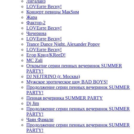
Лигалайз
LOVEите Весну!
Концерт певицы МакSим
Жара
Фактор-2
LOVEите Весну!
Чичерина
LOVEите Весну!
Trance Dance Night. Alexander Popov
LOVEите Весну!
Егор Крид/KReeD!
MC Zali
Открытие серии пенных вечеринок SUMMER
PARTY!
DJ NEJTRINO (г. Москва)
Мужское эротическое шоу BAD BOYS!
Продолжение серии пенных вечеринок SUMMER
PARTY!
Пенная вечеринка SUMMER PARTY
Dj Jim
Продолжение серии пенных вечеринок SUMMER
PARTY!
Чаян Фамали
Продолжение серии пенных вечеринок SUMMER
PARTY!