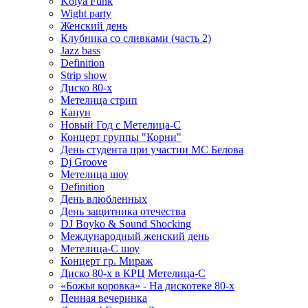
Kolya Funk
Wight party
Женский день
Клубника со сливками (часть 2)
Jazz bass
Definition
Strip show
Диско 80-х
Метелица стрип
Канун
Новый Год с Метелица-С
Концерт группы "Корни"
День студента при участии МС Белова
Dj Groove
Метелица шоу
Definition
День влюбленных
День защитника отечества
DJ Boyko & Sound Shocking
Международный женский день
Метелица-С шоу
Концерт гр. Мираж
Диско 80-х в КРЦ Метелица-С
«Божья коровка» - На дискотеке 80-х
Пенная вечеринка