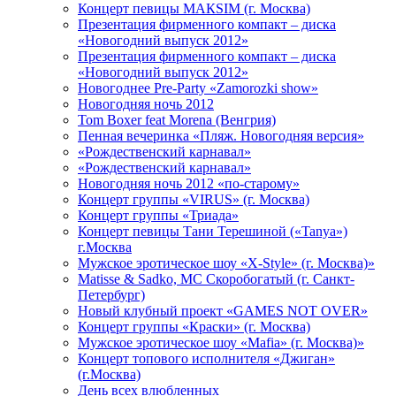
Концерт певицы МАКSIМ (г. Москва)
Презентация фирменного компакт – диска
«Новогодний выпуск 2012»
Презентация фирменного компакт – диска
«Новогодний выпуск 2012»
Новогоднее Pre-Party «Zamorozki show»
Новогодняя ночь 2012
Tom Boxer feat Morena (Венгрия)
Пенная вечеринка «Пляж. Новогодняя версия»
«Рождественский карнавал»
«Рождественский карнавал»
Новогодняя ночь 2012 «по-старому»
Концерт группы «VIRUS» (г. Москва)
Концерт группы «Триада»
Концерт певицы Тани Терешиной («Tanya»)
г.Москва
Мужское эротическое шоу «X-Style» (г. Москва)»
Matissе & Sadko, MC Скоробогатый (г. Санкт-
Петербург)
Новый клубный проект «GAMES NOT OVER»
Концерт группы «Краски» (г. Москва)
Мужское эротическое шоу «Mafia» (г. Москва)»
Концерт топового исполнителя «Джиган»
(г.Москва)
День всех влюбленных