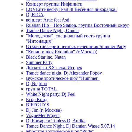
Концерт группы Инфинити
LOVEите весну! Part 3! Весенняя лихорадка!
Dj RIGA
концерт Artic feat Asti
Russian Hip – Hop Station, группа Восточный округ
Trance Dance Night, Omnia
"Молодежка", специальный гость группа
"Интонация"
Открытие серии пенных вечеринок Summer Party
"Конан и шоу Evolution" (г.Москва)
Black Star inc. Natan
Summer Party
Дискотека ХХ века. Игорек
Trance dance night. Dj Alexander Popov
мужское эротическое шоу "Hummer"
Dj Nejtrino
группа TOTAL
White Night party, Dj Feel
Егор Крид
BIFFGUYS
Dj Jim (г. Москва)
VogueMenProject
Dj Forsage и Topless Dj Aurika
Trance Dance Night, Dj Damian Wasse 5.07.14
Мужское эротическое шоу "Pride"