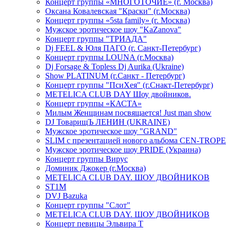
Концерт группы «МНОГОТОЧИЕ» (г. Москва)
Оксана Ковалевская "Краски" (г.Москва)
Концерт группы «5sta family» (г. Москва)
Мужское эротическое шоу "KaZanova"
Концерт группы "ТРИАДА"
Dj FEEL & Юля ПАГО (г. Санкт-Петербург)
Концерт группы LOUNA (г.Москва)
Dj Forsage & Topless Dj Aurika (Ukraine)
Show PLATINUM (г.Санкт - Петербург)
Концерт группы "ПсиХея" (г.Снакт-Петербург)
METELICA CLUB DAY Шоу двойников.
Концерт группы «КАСТА»
Милым Женщинам посвящается! Just man show
DJ ТоварищЪ ЛЕНИН (UKRAINE)
Мужское эротическое шоу "GRAND"
SLIM с презентацией нового альбома CEN-TROPE
Мужское эротическое шоу PRIDE (Украина)
Концерт группы Вирус
Доминик Джокер (г.Москва)
METELICA CLUB DAY. ШОУ ДВОЙНИКОВ
ST1M
DVJ Bazuka
Концерт группы "Слот"
METELICA CLUB DAY. ШОУ ДВОЙНИКОВ
Концерт певицы Эльвира Т