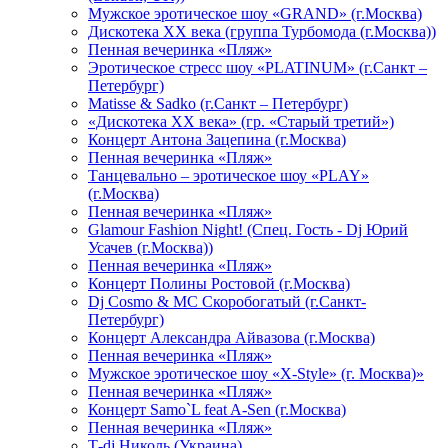
Мужское эротическое шоу «GRAND» (г.Москва)
Дискотека XX века (группа Турбомода (г.Москва))
Пенная вечеринка «Пляж»
Эротическое стресс шоу «PLATINUM» (г.Санкт –
Петербург)
Matisse & Sadko (г.Санкт – Петербург)
«Дискотека ХХ века» (гр. «Старый третий»)
Концерт Антона Зацепина (г.Москва)
Пенная вечеринка «Пляж»
Танцевально – эротическое шоу «PLAY»
(г.Москва)
Пенная вечеринка «Пляж»
Glamour Fashion Night! (Спец. Гость - Dj Юрий
Усачев (г.Москва))
Пенная вечеринка «Пляж»
Концерт Полины Ростовой (г.Москва)
Dj Cosmo & МС Скоробогатый (г.Санкт-
Петербург)
Концерт Александра Айвазова (г.Москва)
Пенная вечеринка «Пляж»
Мужское эротическое шоу «X-Style» (г. Москва)»
Пенная вечеринка «Пляж»
Концерт Samo`L feat A-Sen (г.Москва)
Пенная вечеринка «Пляж»
Т-dj Николь (Украина)