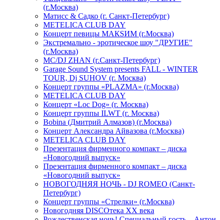
(г.Москва)
Матисс & Садко (г. Санкт-Петербург)
METELICA CLUB DAY
Концерт певицы МАКSИМ (г.Москва)
Экстремально - эротическое шоу "ДРУГИЕ"
(г.Москва)
МС/DJ ZHAN (г.Санкт-Петербург)
Garage Sound System presents FALL - WINTER
TOUR, Dj SUHOV (г. Москва)
Концерт группы «PLAZMA» (г.Москва)
METELICA CLUB DAY
Концерт «Loc Dog» (г. Москва)
Концерт группы ILWT (г. Москва)
Bobina (Дмитрий Алмазов) (г.Москва)
Концерт Александра Айвазова (г.Москва)
METELICA CLUB DAY
Презентация фирменного компакт – диска
«Новогодний выпуск»
Презентация фирменного компакт – диска
«Новогодний выпуск»
НОВОГОДНЯЯ НОЧЬ - DJ ROMEO (Санкт-
Петербург)
Концерт группы «Стрелки» (г.Москва)
Новогодняя DISCOтека ХХ века
Рождественская ночь! Специальный гость – Антон