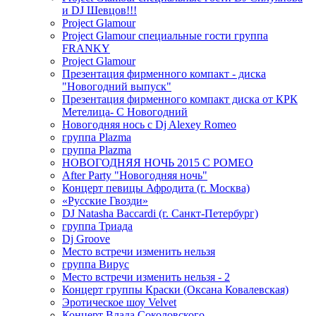
и DJ Шевцов!!!
Project Glamour
Project Glamour специальные гости группа
FRANKY
Project Glamour
Презентация фирменного компакт - диска
"Новогодний выпуск"
Презентация фирменного компакт диска от КРК
Метелица- С Новогодний
Новогодняя нось с Dj Alexey Romeo
группа Plazma
группа Plazma
НОВОГОДНЯЯ НОЧЬ 2015 C РОМЕО
After Party "Новогодняя ночь"
Концерт певицы Афродита (г. Москва)
«Русские Гвозди»
DJ Natasha Baccardi (г. Санкт-Петербург)
группа Триада
Dj Groove
Место встречи изменить нельзя
группа Вирус
Место встречи изменить нельзя - 2
Концерт группы Краски (Оксана Ковалевская)
Эротическое шоу Velvet
Концерт Влада Соколовского