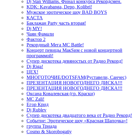
Dj Stan Williams. Финал конкурса Рекордсмен.
KDK: Kavabanga, Depo, Kolibri!
Мужское эротическое шоу BAD BOYS
КАСТА
Баклажан Party часть вторая!
Dj MY!
Чаян Фамали
Фактор 2
Рекордный Мега МС Battle!
Концерт певицы МакSим с новой концертной
программой!
Супер дискотека девяностых от Радио Рекорд!
Dj Riga!
ЦЕХ!
МНОГОТОЧИЕ/DOTSFAM(Руставели, Санчес)
ПРЕЗЕНТАЦИЯ НОВОГОДНЕГО ДИСКА!!!
ПРЕЗЕНТАЦИЯ НОВОГОДНЕГО ДИСКА!!!
Оксана Ковалевская (гр. Краски)
MC Zali!
Егор Крид
Dj Rublev
Супер дискотека двадцатого века от Радио Рекорд!
Событие: Эротическое шоу «Красная Шапочка»!
группа Триада
Cosmo & Skorobogatiy