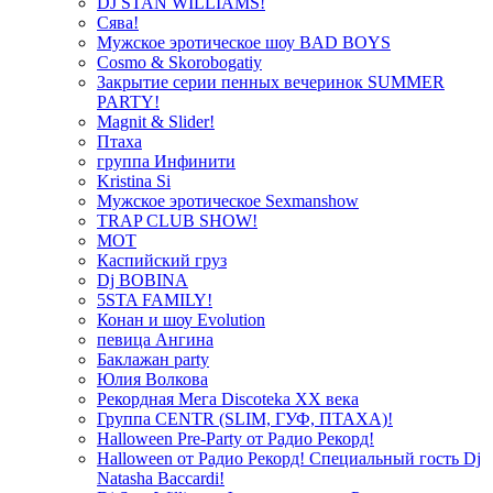
DJ STAN WILLIAMS!
Сява!
Мужское эротическое шоу BAD BOYS
Cosmo & Skorobogatiy
Закрытие серии пенных вечеринок SUMMER
PARTY!
Magnit & Slider!
Птаха
группа Инфинити
Kristina Si
Мужское эротическое Sexmanshow
TRAP CLUB SHOW!
МОТ
Каспийский груз
Dj BOBINA
5STA FAMILY!
Конан и шоу Evolution
певица Ангина
Баклажан party
Юлия Волкова
Рекордная Мега Discoteka XX века
Группа CENTR (SLIM, ГУФ, ПТАХА)!
Halloween Pre-Party от Радио Рекорд!
Halloween от Радио Рекорд! Специальный гость Dj
Natasha Baccardi!