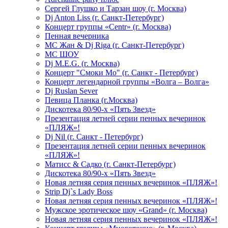
Сергей Глушко и Тарзан шоу (г. Москва)
Dj Anton Liss (г. Санкт-Петербург)
Концерт группы «Centr» (г. Москва)
Пенная вечерника
МС Жан & Dj Riga (г. Санкт-Петербург)
МС ШОУ
Dj M.E.G. (г. Москва)
Концерт "Смоки Мо" (г. Санкт - Петербург)
Концерт легендарной группы «Волга – Волга»
Dj Ruslan Sever
Певица Планка (г.Москва)
Дискотека 80/90-х «Пять Звезд»
Презентация летней серии пенных вечеринок
«ПЛЯЖ»!
Dj Nil (г. Санкт - Петербург)
Презентация летней серии пенных вечеринок
«ПЛЯЖ»!
Матисс & Садко (г. Санкт-Петербург)
Дискотека 80/90-х «Пять Звезд»
Новая летняя серия пенных вечеринок «ПЛЯЖ»!
Strip Dj`s Lady Boss
Новая летняя серия пенных вечеринок «ПЛЯЖ»!
Мужское эротическое шоу «Grand» (г. Москва)
Новая летняя серия пенных вечеринок «ПЛЯЖ»!