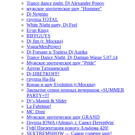
Trance dance night. Dj Alexander Popov
мужское эротическое шоу "Hummer"
Dj Nejtrino
группа TOTAL
White Night party, Dj Feel
Егор Крид
BIFFGUYS
Dj Jim (г. Москва)
VogueMenProject
Dj Forsage и Topless Dj Aurika
Trance Dance Night, Dj Damian Wasse 5.07.14
Мужское эротическое шоу "Pride"
Артем Татищевский
Dj ЦВЕТКOFF!
группа На-На
Конан и шоу Evolution (г.Москва)
Закрытие серии пенных вечеринок «SUMMER
PARTY»!!!
Dj`s Magnit & Slider
La Fabrique!
MC Doni
Мужское эротическое шоу GRAND
Группа IOWA (Айова), г. Санкт-Петербург
Гуф! Презентация нового Альбома 420!
SEXTREMSHOW — Самое горячее шоу!