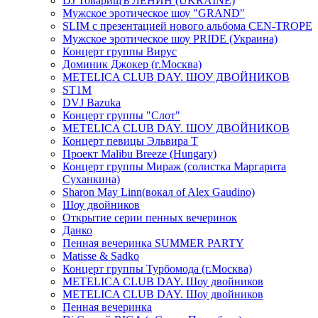
DJ ТоварищЪ ЛЕНИН (UKRAINE)
Мужское эротическое шоу "GRAND"
SLIM с презентацией нового альбома CEN-TROPE
Мужское эротическое шоу PRIDE (Украина)
Концерт группы Вирус
Доминик Джокер (г.Москва)
METELICA CLUB DAY. ШОУ ДВОЙНИКОВ
ST1M
DVJ Bazuka
Концерт группы "Слот"
METELICA CLUB DAY. ШОУ ДВОЙНИКОВ
Концерт певицы Эльвира Т
Проект Malibu Breeze (Hungary)
Концерт группы Мираж (солистка Маргарита
Суханкина)
Sharon May Linn(вокал of Alex Gaudino)
Шоу двойников
Открытие серии пенных вечеринок
Данко
Пенная вечеринка SUMMER PARTY
Matisse & Sadko
Концерт группы Турбомода (г.Москва)
METELICA CLUB DAY. Шоу двойников
METELICA CLUB DAY. Шоу двойников
Пенная вечеринка