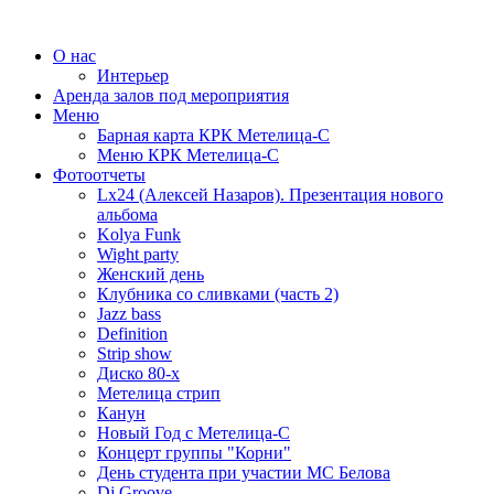
О нас
Интерьер
Аренда залов под мероприятия
Меню
Барная карта КРК Метелица-С
Меню КРК Метелица-С
Фотоотчеты
Lx24 (Алексей Назаров). Презентация нового
альбома
Kolya Funk
Wight party
Женский день
Клубника со сливками (часть 2)
Jazz bass
Definition
Strip show
Диско 80-х
Метелица стрип
Канун
Новый Год с Метелица-С
Концерт группы "Корни"
День студента при участии МС Белова
Dj Groove