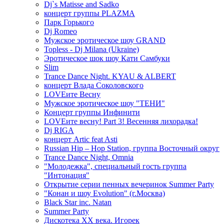
Dj`s Matisse and Sadko
концерт группы PLAZMA
Парк Горького
Dj Romeo
Мужское эротическое шоу GRAND
Topless - Dj Milana (Ukraine)
Эротическое шок шоу Кати Самбуки
Slim
Trance Dance Night. KYAU & ALBERT
концерт Влада Соколовского
LOVEите Весну
Мужское эротическое шоу "ТЕНИ"
Концерт группы Инфинити
LOVEите весну! Part 3! Весенняя лихорадка!
Dj RIGA
концерт Artic feat Asti
Russian Hip – Hop Station, группа Восточный округ
Trance Dance Night, Omnia
"Молодежка", специальный гость группа
"Интонация"
Открытие серии пенных вечеринок Summer Party
"Конан и шоу Evolution" (г.Москва)
Black Star inc. Natan
Summer Party
Дискотека ХХ века. Игорек