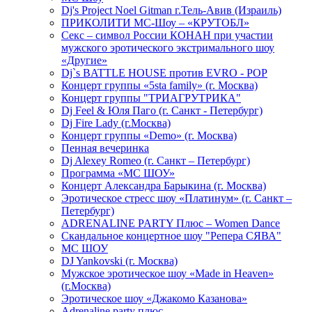
Dj's Project Noel Gitman г.Тель-Авив (Израиль)
ПРИКОЛИТИ МС-Шоу – «КРУТОБЛ»
Секс – символ России КОНАН при участии
мужского эротического экстримального шоу
«Другие»
Dj`s BATTLE HOUSE против EVRO - POP
Концерт группы «5sta family» (г. Москва)
Концерт группы "ТРИАГРУТРИКА"
Dj Feel & Юля Паго (г. Санкт - Петербург)
Dj Fire Lady (г.Москва)
Концерт группы «Demo» (г. Москва)
Пенная вечеринка
Dj Alexey Romeo (г. Санкт – Петербург)
Программа «МС ШОУ»
Концерт Александра Барыкина (г. Москва)
Эротическое стресс шоу «Платинум» (г. Санкт –
Петербург)
ADRENALINE PARTY Плюс – Women Dance
Скандальное концертное шоу "Репера СЯВА"
МС ШОУ
DJ Yankovski (г. Москва)
Мужское эротическое шоу «Made in Heaven»
(г.Москва)
Эротическое шоу «Джакомо Казанова»
Adrenaline party плюс