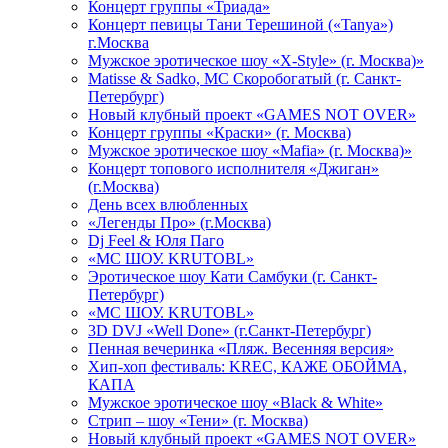
Концерт группы «Триада»
Концерт певицы Тани Терешиной («Tanya»)
г.Москва
Мужское эротическое шоу «X-Style» (г. Москва)»
Matissе & Sadko, MC Скоробогатый (г. Санкт-
Петербург)
Новый клубный проект «GAMES NOT OVER»
Концерт группы «Краски» (г. Москва)
Мужское эротическое шоу «Mafia» (г. Москва)»
Концерт топового исполнителя «Джиган»
(г.Москва)
День всех влюбленных
«Легенды Про» (г.Москва)
Dj Feel & Юля Паго
«МС ШОУ. KRUTOBL»
Эротическое шоу Кати Самбуки (г. Санкт-
Петербург)
«МС ШОУ. KRUTOBL»
3D DVJ «Well Done» (г.Санкт-Петербург)
Пенная вечеринка «Пляж. Весенняя версия»
Хип-хоп фестиваль: KREC, КАЖЕ ОБОЙМА,
КАПА
Мужское эротическое шоу «Black & White»
Стрип – шоу «Тени» (г. Москва)
Новый клубный проект «GAMES NOT OVER»