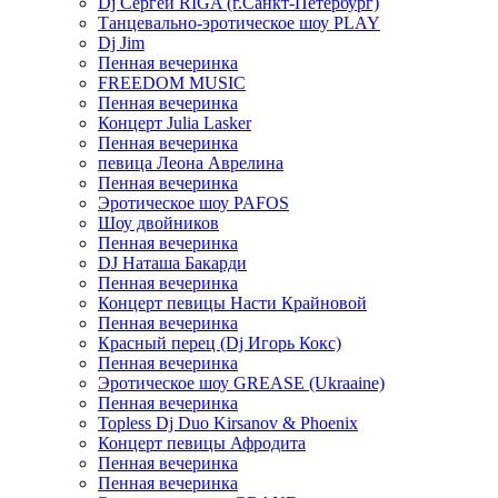
Dj Сергей RIGA (г.Санкт-Петербург)
Танцевально-эротическое шоу PLAY
Dj Jim
Пенная вечеринка
FREEDOM MUSIC
Пенная вечеринка
Концерт Julia Lasker
Пенная вечеринка
певица Леона Аврелина
Пенная вечеринка
Эротическое шоу PAFOS
Шоу двойников
Пенная вечеринка
DJ Наташа Бакарди
Пенная вечеринка
Концерт певицы Насти Крайновой
Пенная вечеринка
Красный перец (Dj Игорь Кокс)
Пенная вечеринка
Эротическое шоу GREASE (Ukraaine)
Пенная вечеринка
Topless Dj Duo Kirsanov & Phoenix
Концерт певицы Афродита
Пенная вечеринка
Пенная вечеринка