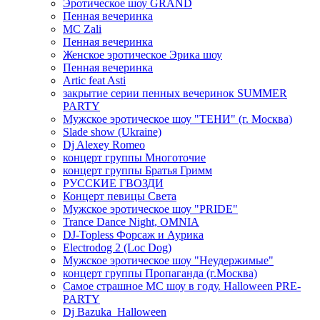
Эротическое шоу GRAND
Пенная вечеринка
MC Zali
Пенная вечеринка
Женское эротическое Эрика шоу
Пенная вечеринка
Artic feat Asti
закрытие серии пенных вечеринок SUMMER
PARTY
Мужское эротическое шоу "ТЕНИ" (г. Москва)
Slade show (Ukraine)
Dj Alexey Romeo
концерт группы Многоточие
концерт группы Братья Гримм
РУССКИЕ ГВОЗДИ
Концерт певицы Света
Мужское эротическое шоу "PRIDE"
Trance Dance Night, OMNIA
DJ-Topless Форсаж и Аурика
Electrodog 2 (Loc Dog)
Мужское эротическое шоу "Неудержимые"
концерт группы Пропаганда (г.Москва)
Самое страшное МС шоу в году. Halloween PRE-
PARTY
Dj Bazuka_Halloween