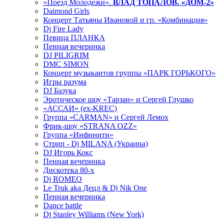
«Поезд Молодежи».
ВЛАД ТОПАЛОВ. «ДОМ-2»
Daimond Girls
Концерт Татьяны Ивановой и гр. «Комбинация»
Dj Fire Lady
Певица ПЛАНКА
Пенная вечеринка
DJ PILIGRIM
DMC SIMON
Концерт музыкантов группы «ПАРК ГОРЬКОГО»
Игры разума
DJ Базука
Эротическое шоу «Тарзан» и Сергей Глушко
«АССАИ» (ex-KREC)
Группа «CARMAN» и Сергей Лемох
Фрик-шоу «STRANA OZZ»
Группа «Инфинити»
Стрип - Dj MILANA (Украина)
DJ Игорь Кокс
Пенная вечеринка
Дискотека 80-х
Dj ROMEO
Le Truk aka Децл & Dj Nik One
Пенная вечеринка
Dance battle
Dj Stanley Williams (New York)