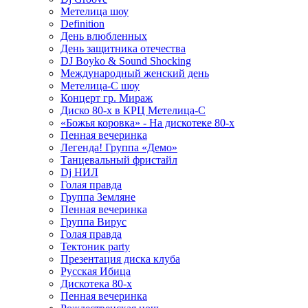
Метелица шоу
Definition
День влюбленных
День защитника отечества
DJ Boyko & Sound Shocking
Международный женский день
Метелица-С шоу
Концерт гр. Мираж
Диско 80-х в КРЦ Метелица-С
«Божья коровка» - На дискотеке 80-х
Пенная вечеринка
Легенда! Группа «Демо»
Танцевальный фристайл
Dj НИЛ
Голая правда
Группа Земляне
Пенная вечеринка
Группа Вирус
Голая правда
Тектоник party
Презентация диска клуба
Русская Ибица
Дискотека 80-х
Пенная вечеринка