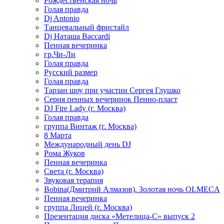
Рождественская ночь
Голая правда
Dj Antonio
Танцевальный фристайл
Dj Наташа Baccardi
Пенная вечеринка
гр.Чи-Ли
Голая правда
Русский размер
Голая правда
Тарзан шоу при участии Сергея Глушко
Серия пенных вечеринок Пенно-пласт
DJ Fire Lady (г. Москва)
Голая правда
группа Винтаж (г. Москва)
8 Марта
Международный день DJ
Рома Жуков
Пенная вечеринка
Света (г. Москва)
Звуковая терапия
Bobina(Дмитрий Алмазов). Золотая ночь OLMECA
Пенная вечеринка
группа Лицей (г. Москва)
Презентация диска «Метелица-С» выпуск 2