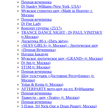
Пенная вечеринка
Dj Stanley Williams (New York, USA)
Мужское стриптиз шоу «Made in Heaven» г.
Москва
Пенная вечеринка
Dj Fire Lady
Концерт группы «25/17»
TRANCE DANCE NIGHT - Dj PAUL VINITSKY
(г.Москва)
Дискотека 80-х «Пять звёзд»
«SEXY GIRLS» (г. Москва) - Эротическое шоу
«Пенная Вечеринка»
Hаташа Бакарди
Мужское эротическое шоу «GRAND» (г. Москва)
Dj Jim (г. Москва)
ST1M (г. Москва)
Пенная вечеринка
Шоу толстушек «Достояние Республики» (г.
Москва)
Yolan & Kenia (г. Москва)
AFTERPARTY мото-шоу на пл. Куйбышева
Пенная вечеринка
Травести - шоу «Teatro» (г. Москва)
Пенная вечеринка
5 Плюх, DJ Nick-One и Drum Pirate(г. Москва)