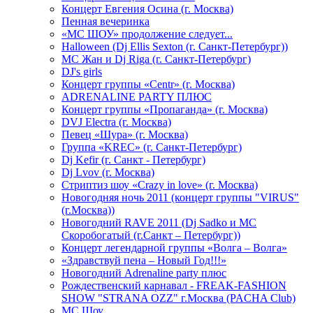
Концерт Евгения Осина (г. Москва)
Пенная вечеринка
«МС ШОУ» продолжение следует...
Halloween (Dj Ellis Sexton (г. Санкт-Петербург))
МС Жан и Dj Riga (г. Санкт-Петербург)
DJ's girls
Концерт группы «Centr» (г. Москва)
ADRENALINE PARTY ПЛЮС
Концерт группы «Пропаганда» (г. Москва)
DVJ Electra (г. Москва)
Певец «Шура» (г. Москва)
Группа «KREC» (г. Санкт-Петербург)
Dj Kefir (г. Санкт - Петербург)
Dj Lvov (г. Москва)
Стриптиз шоу «Crazy in love» (г. Москва)
Новогодняя ночь 2011 (концерт группы "VIRUS"
(г.Москва))
Новогодний RAVE 2011 (Dj Sadko и MC
Скоробогатый (г.Санкт – Петербург))
Концерт легендарной группы «Волга – Волга»
«Здравствуй пена – Новый Год!!!»
Новогодний Adrenaline party плюс
Рождественский карнавал - FREAK-FASHION
SHOW "STRANA OZZ" г.Москва (PACHA Club)
MC Шоу