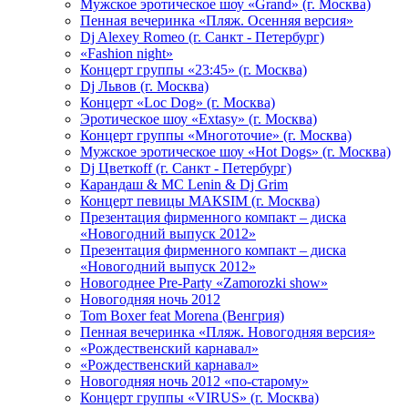
Мужское эротическое шоу «Grand» (г. Москва)
Пенная вечеринка «Пляж. Осенняя версия»
Dj Alexey Romeo (г. Санкт - Петербург)
«Fashion night»
Концерт группы «23:45» (г. Москва)
Dj Львов (г. Москва)
Концерт «Loc Dog» (г. Москва)
Эротическое шоу «Extasy» (г. Москва)
Концерт группы «Многоточие» (г. Москва)
Мужское эротическое шоу «Hot Dogs» (г. Москва)
Dj Цветкоff (г. Санкт - Петербург)
Карандаш & МС Lenin & Dj Grim
Концерт певицы МАКSIМ (г. Москва)
Презентация фирменного компакт – диска
«Новогодний выпуск 2012»
Презентация фирменного компакт – диска
«Новогодний выпуск 2012»
Новогоднее Pre-Party «Zamorozki show»
Новогодняя ночь 2012
Tom Boxer feat Morena (Венгрия)
Пенная вечеринка «Пляж. Новогодняя версия»
«Рождественский карнавал»
«Рождественский карнавал»
Новогодняя ночь 2012 «по-старому»
Концерт группы «VIRUS» (г. Москва)