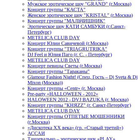
Мужское эротическое шоу "GRAND" (г.Москва)
Концерт группы "КАСТА"
Женское эротическое шоу "KRISTAL" (г.Москва)
Концерт группы "МАЛЬЧИШНИК"
Эротическое шоу КАТИ САМБУКИ (г.Санкт-
Петербург)
METELICA CLUB DAY
Концерт Юлии Савичевой (г.Москва)
Концерт группы "TRIAGRUTRIKA"
DJ Feel и Юлия Паго (г. С. - Петербург)
METELICA CLUB DAY
Концерт певицы Светы (г.Москва)
Концерт группы "Тараканы"
Glamour Fashion Night! (Спец. Гость – Dj Sveta & Dj
Mixon (Москва))
Концерт группы «Centr» (г. Москва)
Pre-party «HALLOWEEN - 2012»
HALOWEEN 2012 - DVJ BAZUKA (г. Москва)
Концерт группы "КНЯZZ" (г. Санкт-Петербург)
METELICA CLUB DAY
Концерт группы ОТПЕТЫЕ МОШЕННИКИ
(г.Москва)
«Дискотека ХХ века» (гр. «Старый третий»)
АССАИ
Танцевально – эротическое шоу «PLAY»