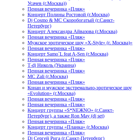
Усачев (г.Москва))
Пенная вечеринка «Пляж»
Концерт Полины Ростовой (г.Москва)
Dj Cosmo & МС Скоробогатый (г.Санкт-
Петербург)
Концерт Александра Айвазова (г.Москва)
Пенная вечеринка «Пляж»
Мужское эротическое шоу «X-Style» (г. Москва)»
Пенная вечеринка «Пляж»
Концерт Samo`L feat A-Sen (г.Москва)
Пенная вечеринка «Пляж»
Т-dj Николь (Украина)
Пенная вечеринка «Пляж»
МС Zali (г.Москва)
Пенная вечеринка «Пляж»
Конан и мужское экстремально-эротическое шоу
«Evolution» (г.Москва)
Пенная вечеринка «Пляж»
Пенная вечеринка «Пляж»
Концерт группы «S*NEЖNO» (г.Санкт-
Петербург), а также Ron May (dj set)
Пенная вечеринка «Пляж»
Концерт группы «Планка» (г.Москва)
Пенная вечеринка «Пляж»
Dj Сергей Рига (г.Санкт-Петербург)