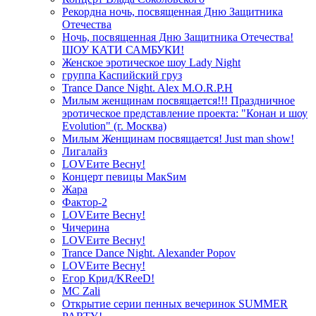
Рекордна ночь, посвященная Дню Защитника
Отечества
Ночь, посвященная Дню Защитника Отечества!
ШОУ КАТИ САМБУКИ!
Женское эротическое шоу Lady Night
группа Каспийский груз
Trance Dance Night. Alex M.O.R.P.H
Милым женщинам посвящается!!! Праздничное
эротическое представление проекта: "Конан и шоу
Evolution" (г. Москва)
Милым Женщинам посвящается! Just man show!
Лигалайз
LOVEите Весну!
Концерт певицы МакSим
Жара
Фактор-2
LOVEите Весну!
Чичерина
LOVEите Весну!
Trance Dance Night. Alexander Popov
LOVEите Весну!
Егор Крид/KReeD!
MC Zali
Открытие серии пенных вечеринок SUMMER