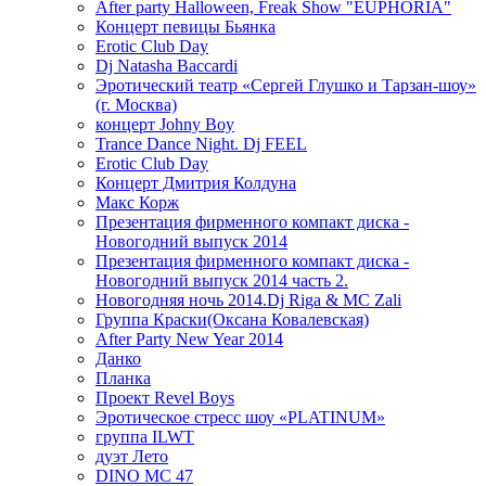
After party Halloween, Freak Show "EUPHORIA"
Концерт певицы Бьянка
Erotic Club Day
Dj Natasha Baccardi
Эротический театр «Сергей Глушко и Тарзан-шоу»
(г. Москва)
концерт Johny Boy
Trance Dance Night. Dj FEEL
Erotic Club Day
Концерт Дмитрия Колдуна
Макс Корж
Презентация фирменного компакт диска -
Новогодний выпуск 2014
Презентация фирменного компакт диска -
Новогодний выпуск 2014 часть 2.
Новогодняя ночь 2014.Dj Riga & MC Zali
Группа Краски(Оксана Ковалевская)
After Party New Year 2014
Данко
Планка
Проект Revel Boys
Эротическое стресс шоу «PLATINUM»
группа ILWT
дуэт Лето
DINO MC 47