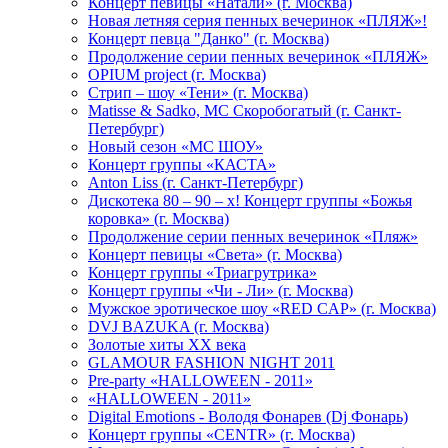
Концерт певицы «Натали» (г. Москва)
Новая летняя серия пенных вечеринок «ПЛЯЖ»!
Концерт певца "Данко" (г. Москва)
Продолжение серии пенных вечеринок «ПЛЯЖ»
OPIUM project (г. Москва)
Стрип – шоу «Тени» (г. Москва)
Matissе & Sadko, MC Скоробогатый (г. Санкт-
Петербург)
Новый сезон «МС ШОУ»
Концерт группы «КАСТА»
Anton Liss (г. Санкт-Петербург)
Дискотека 80 – 90 – х! Концерт группы «Божья
коровка» (г. Москва)
Продолжение серии пенных вечеринок «Пляж»
Концерт певицы «Света» (г. Москва)
Концерт группы «Триагрутрика»
Концерт группы «Чи - Ли» (г. Москва)
Мужское эротическое шоу «RED CAP» (г. Москва)
DVJ BAZUKA (г. Москва)
Золотые хиты XX века
GLAMOUR FASHION NIGHT 2011
Pre-party «HALLOWEEN - 2011»
«HALLOWEEN - 2011»
Digital Emotions - Володя Фонарев (Dj Фонарь)
Концерт группы «CENTR» (г. Москва)