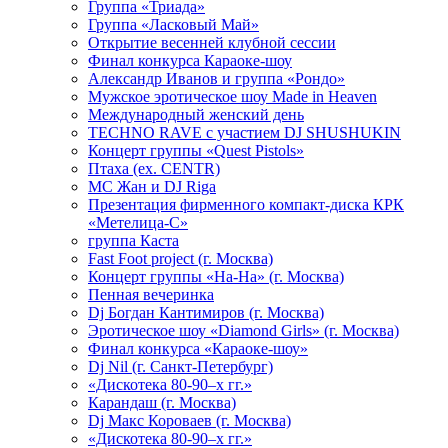
Группа «Триада»
Группа «Ласковый Май»
Открытие весенней клубной сессии
Финал конкурса Караоке-шоу
Александр Иванов и группа «Рондо»
Мужское эротическое шоу Made in Heaven
Международный женский день
TECHNO RAVE с участием DJ SHUSHUKIN
Концерт группы «Quest Pistols»
Птаха (ex. CENTR)
МС Жан и DJ Riga
Презентация фирменного компакт-диска КРК
«Метелица-С»
группа Каста
Fast Foot project (г. Москва)
Концерт группы «На-На» (г. Москва)
Пенная вечеринка
Dj Богдан Кантимиров (г. Москва)
Эротическое шоу «Diamond Girls» (г. Москва)
Финал конкурса «Караоке-шоу»
Dj Nil (г. Санкт-Петербург)
«Дискотека 80-90–х гг.»
Карандаш (г. Москва)
Dj Макс Короваев (г. Москва)
«Дискотека 80-90–х гг.»