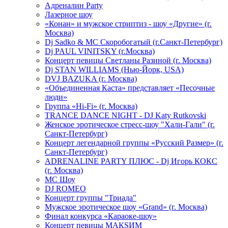
Адреналин Party
Лазерное шоу
«Конан» и мужское стриптиз - шоу «Другие» (г.
Москва)
Dj Sadko & МС Скоробогатый (г.Санкт-Петербург)
Dj PAUL VINITSKY (г.Москва)
Концерт певицы Светланы Разиной (г. Москва)
Dj STAN WILLIAMS (Нью-Йорк, USA)
DVJ BAZUKA (г. Москва)
«Объединенная Каста» представляет «Песочные
люди»
Группа «Hi-Fi» (г. Москва)
TRANCE DANCE NIGHT - DJ Katy Rutkovski
Женское эротическое стресс-шоу "Хали-Гали" (г.
Санкт-Петербург)
Концерт легендарной группы «Русский Размер» (г.
Санкт-Петербург)
ADRENALINE PARTY ПЛЮС - Dj Игорь КОКС
(г. Москва)
MC Шоу
DJ ROMEO
Концерт группы "Триада"
Мужское эротическое шоу «Grand» (г. Москва)
Финал конкурса «Караоке-шоу»
Концерт певицы МАКSИМ