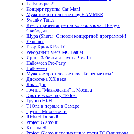
La Fabrique 2!
Концерт группы Car-Man!
Мужское эротическое шоу HAMMER
Swanky Tunes
Krec с презентацией нового альбома «Воздух
Свободы»
Шура (Shura)! С новой концертной программой!
Eximinds
Егор Крид/KReeD!
Рекордный Мега МС Battle!
Ирина Забияка и группа Чи-Ли
Halloween Pre-Party
Halloween
Мужское эротическое шоу "Бешеные псы"
Дискотека ХХ века
Лок - Дог
группа "Маяковский" г. Москва
Эротическое шоу "Pafos"
Группа Hi-Fi
T1One в первые в Самаре!
группа Многоточие
Richard Durand!
Project Glamour
Kristina Si
Project Glamour специальные гости DJ Силуянова