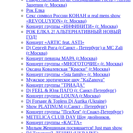
Зацепин (г. Москва)
Рок Елка
Секс символ России КОНАН и real mens show
«REVOLUYION» (г. Москва)
Концерт группы «ИНФИНИТИ» (г. Москва)
РОК ЕЛКА 2! АЛЬТЕРНАТИВНЫЙ НОВЫЙ
ГОД!
Концерт «ARTIC feat. ASTI»
Dj Сергей Рига (г.Санкт - Петербург) и MC Zali
(г.Москва)
Концерт певицы МАРА (г.Москва)
Концерт группы «МНОГОТОЧИЕ» (г. Москва)
Оксана Ковалевская "Краски" (г.Москва)
Концерт группы «5sta family» (г. Москва)
Мужское эротическое шоу "KaZanova"
Концерт группы "ТРИАДА"
Dj FEEL & Юля ПАГО (г. Санкт-Петербург)
Концерт группы LOUNA (г.Москва)
Dj Forsage & Topless Dj Aurika (Ukraine)
Show PLATINUM (г.Санкт - Петербург)
Концерт группы "ПсиХея" (г.Снакт-Петербург)
METELICA CLUB DAY Шоу двойников.
Концерт группы «КАСТА»
Милым Женщинам посвящается! Just man show