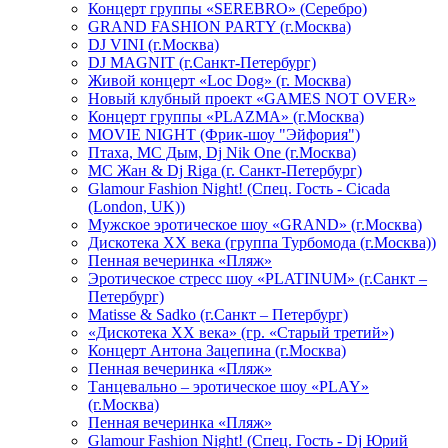
Концерт группы «SEREBRO» (Серебро)
GRAND FASHION PARTY (г.Москва)
DJ VINI (г.Москва)
DJ MAGNIT (г.Санкт-Петербург)
Живой концерт «Loc Dog» (г. Москва)
Новый клубный проект «GAMES NOT OVER»
Концерт группы «PLAZMA» (г.Москва)
MOVIE NIGHT (Фрик-шоу "Эйфория")
Птаха, МС Дым, Dj Nik One (г.Москва)
МС Жан & Dj Riga (г. Санкт-Петербург)
Glamour Fashion Night! (Спец. Гость - Cicada
(London, UK))
Мужское эротическое шоу «GRAND» (г.Москва)
Дискотека XX века (группа Турбомода (г.Москва))
Пенная вечеринка «Пляж»
Эротическое стресс шоу «PLATINUM» (г.Санкт –
Петербург)
Matisse & Sadko (г.Санкт – Петербург)
«Дискотека ХХ века» (гр. «Старый третий»)
Концерт Антона Зацепина (г.Москва)
Пенная вечеринка «Пляж»
Танцевально – эротическое шоу «PLAY»
(г.Москва)
Пенная вечеринка «Пляж»
Glamour Fashion Night! (Спец. Гость - Dj Юрий