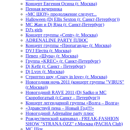
Концерт Евгения Осина (г. Москва)
Пенная вечеринка
«МС ШОУ» продолжение следует...
Halloween (Dj Ellis Sexton (г. Санкт-Петербург))
МС Жан и Dj Riga (г. Санкт-Петербург)
DJ's girls
Концерт группы «Centr» (г. Москва)
ADRENALINE PARTY ПЛЮС
Концерт группы «Пропаганда» (г. Москва)
DVJ Electra (г. Москва)
Певец «Шура» (г. Москва)
Группа «KREC» (г. Санкт-Петербург)
Dj Kefir (г. Санкт - Петербург)
Dj Lvov (г. Москва)
Стриптиз шоу «Crazy in love» (г. Москва)
Новогодняя ночь 2011 (концерт группы "VIRUS"
(г.Москва))
Новогодний RAVE 2011 (Dj Sadko и MC
Скоробогатый (г.Санкт – Петербург))
Концерт легендарной группы «Волга – Волга»
«Здравствуй пена – Новый Год!!!»
Новогодний Adrenaline party плюс
Рождественский карнавал - FREAK-FASHION
SHOW "STRANA OZZ" г.Москва (PACHA Club)
MC Шоу