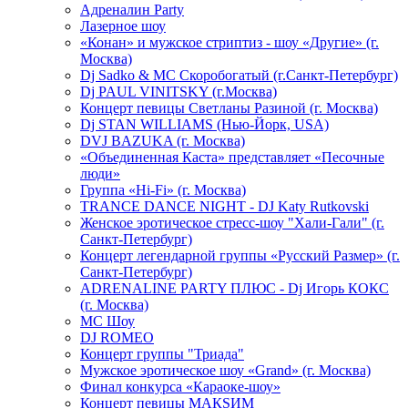
Адреналин Party
Лазерное шоу
«Конан» и мужское стриптиз - шоу «Другие» (г.
Москва)
Dj Sadko & МС Скоробогатый (г.Санкт-Петербург)
Dj PAUL VINITSKY (г.Москва)
Концерт певицы Светланы Разиной (г. Москва)
Dj STAN WILLIAMS (Нью-Йорк, USA)
DVJ BAZUKA (г. Москва)
«Объединенная Каста» представляет «Песочные
люди»
Группа «Hi-Fi» (г. Москва)
TRANCE DANCE NIGHT - DJ Katy Rutkovski
Женское эротическое стресс-шоу "Хали-Гали" (г.
Санкт-Петербург)
Концерт легендарной группы «Русский Размер» (г.
Санкт-Петербург)
ADRENALINE PARTY ПЛЮС - Dj Игорь КОКС
(г. Москва)
MC Шоу
DJ ROMEO
Концерт группы "Триада"
Мужское эротическое шоу «Grand» (г. Москва)
Финал конкурса «Караоке-шоу»
Концерт певицы МАКSИМ