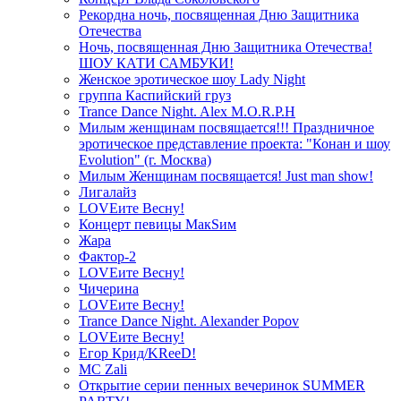
Рекордна ночь, посвященная Дню Защитника
Отечества
Ночь, посвященная Дню Защитника Отечества!
ШОУ КАТИ САМБУКИ!
Женское эротическое шоу Lady Night
группа Каспийский груз
Trance Dance Night. Alex M.O.R.P.H
Милым женщинам посвящается!!! Праздничное
эротическое представление проекта: "Конан и шоу
Evolution" (г. Москва)
Милым Женщинам посвящается! Just man show!
Лигалайз
LOVEите Весну!
Концерт певицы МакSим
Жара
Фактор-2
LOVEите Весну!
Чичерина
LOVEите Весну!
Trance Dance Night. Alexander Popov
LOVEите Весну!
Егор Крид/KReeD!
MC Zali
Открытие серии пенных вечеринок SUMMER