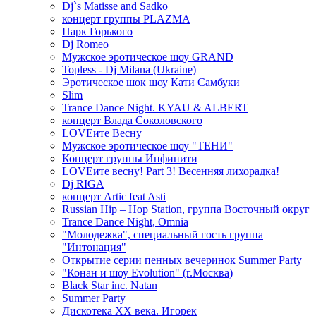
Dj`s Matisse and Sadko
концерт группы PLAZMA
Парк Горького
Dj Romeo
Мужское эротическое шоу GRAND
Topless - Dj Milana (Ukraine)
Эротическое шок шоу Кати Самбуки
Slim
Trance Dance Night. KYAU & ALBERT
концерт Влада Соколовского
LOVEите Весну
Мужское эротическое шоу "ТЕНИ"
Концерт группы Инфинити
LOVEите весну! Part 3! Весенняя лихорадка!
Dj RIGA
концерт Artic feat Asti
Russian Hip – Hop Station, группа Восточный округ
Trance Dance Night, Omnia
"Молодежка", специальный гость группа
"Интонация"
Открытие серии пенных вечеринок Summer Party
"Конан и шоу Evolution" (г.Москва)
Black Star inc. Natan
Summer Party
Дискотека ХХ века. Игорек