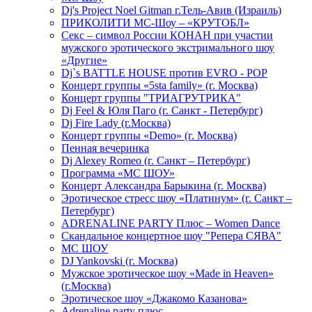
Dj's Project Noel Gitman г.Тель-Авив (Израиль)
ПРИКОЛИТИ МС-Шоу – «КРУТОБЛ»
Секс – символ России КОНАН при участии
мужского эротического экстримального шоу
«Другие»
Dj`s BATTLE HOUSE против EVRO - POP
Концерт группы «5sta family» (г. Москва)
Концерт группы "ТРИАГРУТРИКА"
Dj Feel & Юля Паго (г. Санкт - Петербург)
Dj Fire Lady (г.Москва)
Концерт группы «Demo» (г. Москва)
Пенная вечеринка
Dj Alexey Romeo (г. Санкт – Петербург)
Программа «МС ШОУ»
Концерт Александра Барыкина (г. Москва)
Эротическое стресс шоу «Платинум» (г. Санкт –
Петербург)
ADRENALINE PARTY Плюс – Women Dance
Скандальное концертное шоу "Репера СЯВА"
МС ШОУ
DJ Yankovski (г. Москва)
Мужское эротическое шоу «Made in Heaven»
(г.Москва)
Эротическое шоу «Джакомо Казанова»
Adrenaline party плюс