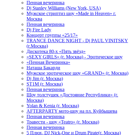
Пенная вечеринка
Dj Stanley Williams (New York, USA)
Мужское стриптиз шоу «Made in Heaven» г.
Москва
Пенная вечеринка
Dj Fire Lady
Концерт группы «25/17»
TRANCE DANCE NIGHT - Dj PAUL VINITSKY
(г.Москва)
Дискотека 80-х «Пять звёзд»
«SEXY GIRLS» (г. Москва) - Эротическое шоу
«Пенная Вечеринка»
Hаташа Бакарди
Мужское эротическое шоу «GRAND» (г. Москва)
Dj Jim (г. Москва)
ST1M (г. Москва)
Пенная вечеринка
Шоу толстушек «Достояние Республики» (г.
Москва)
Yolan & Kenia (г. Москва)
AFTERPARTY мото-шоу на пл. Куйбышева
Пенная вечеринка
Травести - шоу «Teatro» (г. Москва)
Пенная вечеринка
5 Плюх, DJ Nick-One и Drum Pirate(г. Москва)