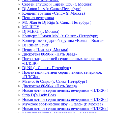
Сергей Глушко и Тарзан шоу (г. Москва)
Dj Anton Liss (г. Санкт-Петербург)
Концерт группы «Centr» (г. Москва)
Пенная вечерника
МС Жан & Dj Riga (г. Санкт-Петербург)
МС ШОУ
Dj M.E.G. (г. Москва)
Концерт "Смоки Мо" (г. Санкт - Петербург)
Концерт легендарной группы «Волга – Волга»
Dj Ruslan Sever
Певица Планка (г.Москва)
Дискотека 80/90-х «Пять Звезд»
Презентация летней серии пенных вечеринок
«ПЛЯЖ»!
Dj Nil (г. Санкт - Петербург)
Презентация летней серии пенных вечеринок
«ПЛЯЖ»!
Матисс & Садко (г. Санкт-Петербург)
Дискотека 80/90-х «Пять Звезд»
Новая летняя серия пенных вечеринок «ПЛЯЖ»!
Strip Dj`s Lady Boss
Новая летняя серия пенных вечеринок «ПЛЯЖ»!
Мужское эротическое шоу «Grand» (г. Москва)
Новая летняя серия пенных вечеринок «ПЛЯЖ»!