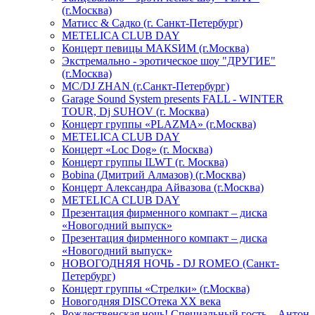
(г.Москва)
Матисс & Садко (г. Санкт-Петербург)
METELICA CLUB DAY
Концерт певицы МАКSИМ (г.Москва)
Экстремально - эротическое шоу "ДРУГИЕ"
(г.Москва)
МС/DJ ZHAN (г.Санкт-Петербург)
Garage Sound System presents FALL - WINTER
TOUR, Dj SUHOV (г. Москва)
Концерт группы «PLAZMA» (г.Москва)
METELICA CLUB DAY
Концерт «Loc Dog» (г. Москва)
Концерт группы ILWT (г. Москва)
Bobina (Дмитрий Алмазов) (г.Москва)
Концерт Александра Айвазова (г.Москва)
METELICA CLUB DAY
Презентация фирменного компакт – диска
«Новогодний выпуск»
Презентация фирменного компакт – диска
«Новогодний выпуск»
НОВОГОДНЯЯ НОЧЬ - DJ ROMEO (Санкт-
Петербург)
Концерт группы «Стрелки» (г.Москва)
Новогодняя DISCOтека ХХ века
Рождественская ночь! Специальный гость – Антон