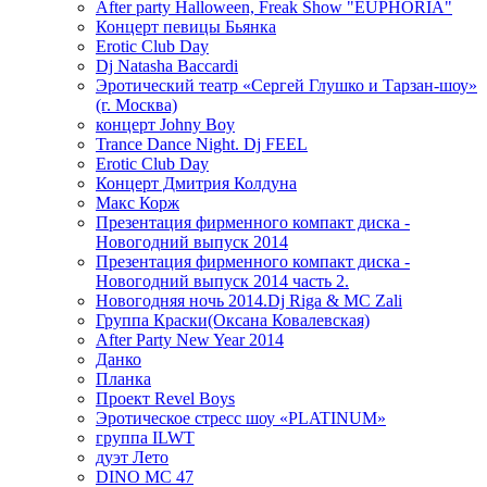
After party Halloween, Freak Show "EUPHORIA"
Концерт певицы Бьянка
Erotic Club Day
Dj Natasha Baccardi
Эротический театр «Сергей Глушко и Тарзан-шоу»
(г. Москва)
концерт Johny Boy
Trance Dance Night. Dj FEEL
Erotic Club Day
Концерт Дмитрия Колдуна
Макс Корж
Презентация фирменного компакт диска -
Новогодний выпуск 2014
Презентация фирменного компакт диска -
Новогодний выпуск 2014 часть 2.
Новогодняя ночь 2014.Dj Riga & MC Zali
Группа Краски(Оксана Ковалевская)
After Party New Year 2014
Данко
Планка
Проект Revel Boys
Эротическое стресс шоу «PLATINUM»
группа ILWT
дуэт Лето
DINO MC 47