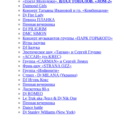
«Поезд Молодежи».
ВЛАД ТОПАЛОВ. «ДОМ-2»
Daimond Girls
Концерт Татьяны Ивановой и гр. «Комбинация»
Dj Fire Lady
Певица ПЛАНКА
Пенная вечеринка
DJ PILIGRIM
DMC SIMON
Концерт музыкантов группы «ПАРК ГОРЬКОГО»
Игры разума
DJ Базука
Эротическое шоу «Тарзан» и Сергей Глушко
«АССАИ» (ex-KREC)
Группа «CARMAN» и Сергей Лемох
Фрик-шоу «STRANA OZZ»
Группа «Инфинити»
Стрип - Dj MILANA (Украина)
DJ Игорь Кокс
Пенная вечеринка
Дискотека 80-х
Dj ROMEO
Le Truk aka Децл & Dj Nik One
Пенная вечеринка
Dance battle
Dj Stanley Williams (New York)