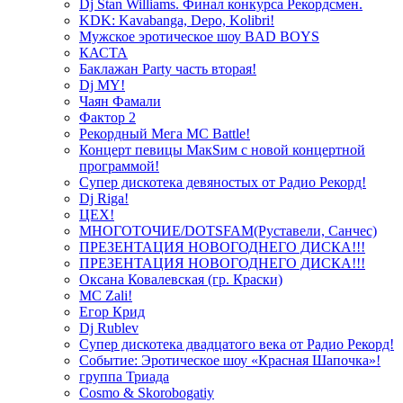
Dj Stan Williams. Финал конкурса Рекордсмен.
KDK: Kavabanga, Depo, Kolibri!
Мужское эротическое шоу BAD BOYS
КАСТА
Баклажан Party часть вторая!
Dj MY!
Чаян Фамали
Фактор 2
Рекордный Мега МС Battle!
Концерт певицы МакSим с новой концертной
программой!
Супер дискотека девяностых от Радио Рекорд!
Dj Riga!
ЦЕХ!
МНОГОТОЧИЕ/DOTSFAM(Руставели, Санчес)
ПРЕЗЕНТАЦИЯ НОВОГОДНЕГО ДИСКА!!!
ПРЕЗЕНТАЦИЯ НОВОГОДНЕГО ДИСКА!!!
Оксана Ковалевская (гр. Краски)
MC Zali!
Егор Крид
Dj Rublev
Супер дискотека двадцатого века от Радио Рекорд!
Событие: Эротическое шоу «Красная Шапочка»!
группа Триада
Cosmo & Skorobogatiy