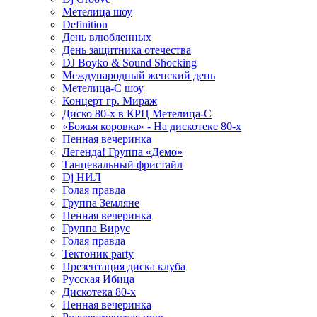
Метелица шоу
Definition
День влюбленных
День защитника отечества
DJ Boyko & Sound Shocking
Международный женский день
Метелица-С шоу
Концерт гр. Мираж
Диско 80-х в КРЦ Метелица-С
«Божья коровка» - На дискотеке 80-х
Пенная вечеринка
Легенда! Группа «Демо»
Танцевальный фристайл
Dj НИЛ
Голая правда
Группа Земляне
Пенная вечеринка
Группа Вирус
Голая правда
Тектоник party
Презентация диска клуба
Русская Ибица
Дискотека 80-х
Пенная вечеринка