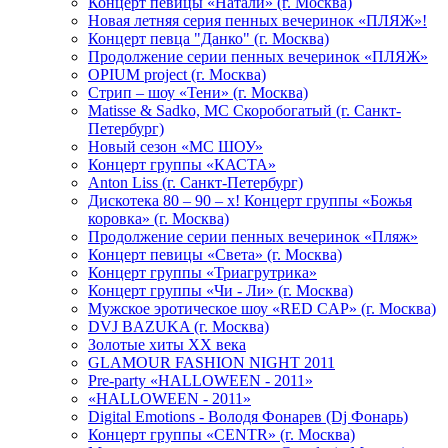
Концерт певицы «Натали» (г. Москва)
Новая летняя серия пенных вечеринок «ПЛЯЖ»!
Концерт певца "Данко" (г. Москва)
Продолжение серии пенных вечеринок «ПЛЯЖ»
OPIUM project (г. Москва)
Стрип – шоу «Тени» (г. Москва)
Matissе & Sadko, MC Скоробогатый (г. Санкт-
Петербург)
Новый сезон «МС ШОУ»
Концерт группы «КАСТА»
Anton Liss (г. Санкт-Петербург)
Дискотека 80 – 90 – х! Концерт группы «Божья
коровка» (г. Москва)
Продолжение серии пенных вечеринок «Пляж»
Концерт певицы «Света» (г. Москва)
Концерт группы «Триагрутрика»
Концерт группы «Чи - Ли» (г. Москва)
Мужское эротическое шоу «RED CAP» (г. Москва)
DVJ BAZUKA (г. Москва)
Золотые хиты XX века
GLAMOUR FASHION NIGHT 2011
Pre-party «HALLOWEEN - 2011»
«HALLOWEEN - 2011»
Digital Emotions - Володя Фонарев (Dj Фонарь)
Концерт группы «CENTR» (г. Москва)