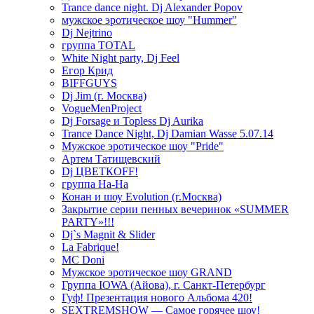
Trance dance night. Dj Alexander Popov
мужское эротическое шоу "Hummer"
Dj Nejtrino
группа TOTAL
White Night party, Dj Feel
Егор Крид
BIFFGUYS
Dj Jim (г. Москва)
VogueMenProject
Dj Forsage и Topless Dj Aurika
Trance Dance Night, Dj Damian Wasse 5.07.14
Мужское эротическое шоу "Pride"
Артем Татищевский
Dj ЦВЕТКOFF!
группа На-На
Конан и шоу Evolution (г.Москва)
Закрытие серии пенных вечеринок «SUMMER
PARTY»!!!
Dj`s Magnit & Slider
La Fabrique!
MC Doni
Мужское эротическое шоу GRAND
Группа IOWA (Айова), г. Санкт-Петербург
Гуф! Презентация нового Альбома 420!
SEXTREMSHOW — Самое горячее шоу!