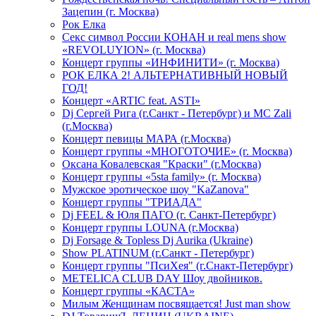
Зацепин (г. Москва)
Рок Елка
Секс символ России КОНАН и real mens show
«REVOLUYION» (г. Москва)
Концерт группы «ИНФИНИТИ» (г. Москва)
РОК ЕЛКА 2! АЛЬТЕРНАТИВНЫЙ НОВЫЙ
ГОД!
Концерт «ARTIC feat. ASTI»
Dj Сергей Рига (г.Санкт - Петербург) и MC Zali
(г.Москва)
Концерт певицы МАРА (г.Москва)
Концерт группы «МНОГОТОЧИЕ» (г. Москва)
Оксана Ковалевская "Краски" (г.Москва)
Концерт группы «5sta family» (г. Москва)
Мужское эротическое шоу "KaZanova"
Концерт группы "ТРИАДА"
Dj FEEL & Юля ПАГО (г. Санкт-Петербург)
Концерт группы LOUNA (г.Москва)
Dj Forsage & Topless Dj Aurika (Ukraine)
Show PLATINUM (г.Санкт - Петербург)
Концерт группы "ПсиХея" (г.Снакт-Петербург)
METELICA CLUB DAY Шоу двойников.
Концерт группы «КАСТА»
Милым Женщинам посвящается! Just man show