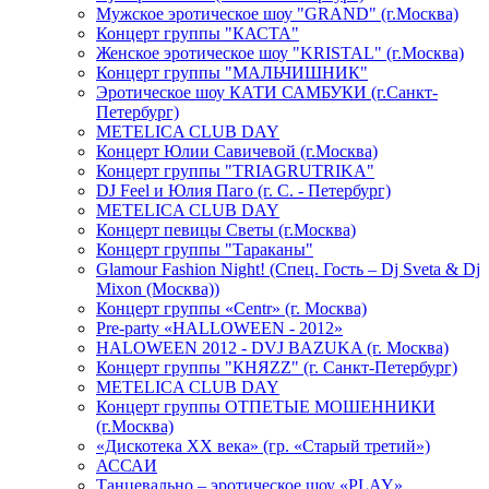
Мужское эротическое шоу "GRAND" (г.Москва)
Концерт группы "КАСТА"
Женское эротическое шоу "KRISTAL" (г.Москва)
Концерт группы "МАЛЬЧИШНИК"
Эротическое шоу КАТИ САМБУКИ (г.Санкт-
Петербург)
METELICA CLUB DAY
Концерт Юлии Савичевой (г.Москва)
Концерт группы "TRIAGRUTRIKA"
DJ Feel и Юлия Паго (г. С. - Петербург)
METELICA CLUB DAY
Концерт певицы Светы (г.Москва)
Концерт группы "Тараканы"
Glamour Fashion Night! (Спец. Гость – Dj Sveta & Dj
Mixon (Москва))
Концерт группы «Centr» (г. Москва)
Pre-party «HALLOWEEN - 2012»
HALOWEEN 2012 - DVJ BAZUKA (г. Москва)
Концерт группы "КНЯZZ" (г. Санкт-Петербург)
METELICA CLUB DAY
Концерт группы ОТПЕТЫЕ МОШЕННИКИ
(г.Москва)
«Дискотека ХХ века» (гр. «Старый третий»)
АССАИ
Танцевально – эротическое шоу «PLAY»