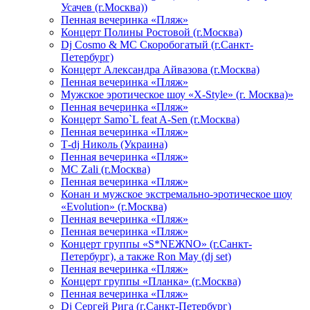
Усачев (г.Москва))
Пенная вечеринка «Пляж»
Концерт Полины Ростовой (г.Москва)
Dj Cosmo & МС Скоробогатый (г.Санкт-
Петербург)
Концерт Александра Айвазова (г.Москва)
Пенная вечеринка «Пляж»
Мужское эротическое шоу «X-Style» (г. Москва)»
Пенная вечеринка «Пляж»
Концерт Samo`L feat A-Sen (г.Москва)
Пенная вечеринка «Пляж»
Т-dj Николь (Украина)
Пенная вечеринка «Пляж»
МС Zali (г.Москва)
Пенная вечеринка «Пляж»
Конан и мужское экстремально-эротическое шоу
«Evolution» (г.Москва)
Пенная вечеринка «Пляж»
Пенная вечеринка «Пляж»
Концерт группы «S*NEЖNO» (г.Санкт-
Петербург), а также Ron May (dj set)
Пенная вечеринка «Пляж»
Концерт группы «Планка» (г.Москва)
Пенная вечеринка «Пляж»
Dj Сергей Рига (г.Санкт-Петербург)