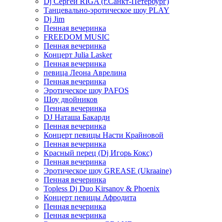
Dj Сергей RIGA (г.Санкт-Петербург)
Танцевально-эротическое шоу PLAY
Dj Jim
Пенная вечеринка
FREEDOM MUSIC
Пенная вечеринка
Концерт Julia Lasker
Пенная вечеринка
певица Леона Аврелина
Пенная вечеринка
Эротическое шоу PAFOS
Шоу двойников
Пенная вечеринка
DJ Наташа Бакарди
Пенная вечеринка
Концерт певицы Насти Крайновой
Пенная вечеринка
Красный перец (Dj Игорь Кокс)
Пенная вечеринка
Эротическое шоу GREASE (Ukraaine)
Пенная вечеринка
Topless Dj Duo Kirsanov & Phoenix
Концерт певицы Афродита
Пенная вечеринка
Пенная вечеринка