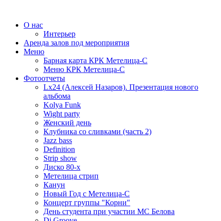
О нас
Интерьер
Аренда залов под мероприятия
Меню
Барная карта КРК Метелица-С
Меню КРК Метелица-С
Фотоотчеты
Lx24 (Алексей Назаров). Презентация нового
альбома
Kolya Funk
Wight party
Женский день
Клубника со сливками (часть 2)
Jazz bass
Definition
Strip show
Диско 80-х
Метелица стрип
Канун
Новый Год с Метелица-С
Концерт группы "Корни"
День студента при участии МС Белова
Dj Groove