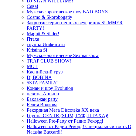
DJ STAN WILLIAMS!
Сява!
Мужское эротическое шоу BAD BOYS
Cosmo & Skorobogatiy
Закрытие серии пенных вечеринок SUMMER
PARTY!
Magnit & Slider!
Птаха
группа Инфинити
Kristina Si
Мужское эротическое Sexmanshow
TRAP CLUB SHOW!
МОТ
Каспийский груз
Dj BOBINA
5STA FAMILY!
Конан и шоу Evolution
певица Ангина
Баклажан party
Юлия Волкова
Рекордная Мега Discoteka XX века
Группа CENTR (SLIM, ГУФ, ПТАХА)!
Halloween Pre-Party от Радио Рекорд!
Halloween от Радио Рекорд! Специальный гость Dj
Natasha Baccardi!