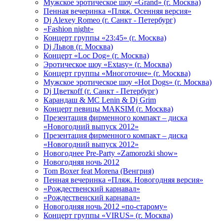
Мужское эротическое шоу «Grand» (г. Москва)
Пенная вечеринка «Пляж. Осенняя версия»
Dj Alexey Romeo (г. Санкт - Петербург)
«Fashion night»
Концерт группы «23:45» (г. Москва)
Dj Львов (г. Москва)
Концерт «Loc Dog» (г. Москва)
Эротическое шоу «Extasy» (г. Москва)
Концерт группы «Многоточие» (г. Москва)
Мужское эротическое шоу «Hot Dogs» (г. Москва)
Dj Цветкоff (г. Санкт - Петербург)
Карандаш & МС Lenin & Dj Grim
Концерт певицы МАКSIМ (г. Москва)
Презентация фирменного компакт – диска
«Новогодний выпуск 2012»
Презентация фирменного компакт – диска
«Новогодний выпуск 2012»
Новогоднее Pre-Party «Zamorozki show»
Новогодняя ночь 2012
Tom Boxer feat Morena (Венгрия)
Пенная вечеринка «Пляж. Новогодняя версия»
«Рождественский карнавал»
«Рождественский карнавал»
Новогодняя ночь 2012 «по-старому»
Концерт группы «VIRUS» (г. Москва)