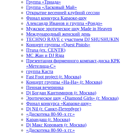
Группа «Триада»
Группа «Ласковый Май»
Открытие весенней клубной сессии
Финал конкурса Караоке-шоу
Александр Иванов и группа «Рондо»
Мужское эротическое шоу Made in Heaven
Международный женский день
TECHNO RAVE с участием DJ SHUSHUKIN
Концерт группы «Quest Pistols»
Птаха (ex. CENTR)
МС Жан и DJ Riga
Презентация фирменного компакт-диска КРК
«Метелица-С»
группа Каста
Fast Foot project (г. Москва)
Концерт группы «На-На» (г. Москва)
Пенная вечеринка
Dj Богдан Кантимиров (г. Москва)
Эротическое шоу «Diamond Girls» (г. Москва)
Финал конкурса «Караоке-шоу»
Dj Nil (г. Санкт-Петербург)
«Дискотека 80-90–х гг.»
Карандаш (г. Москва)
Dj Макс Короваев (г. Москва)
«Дискотека 80-90–х гг.»