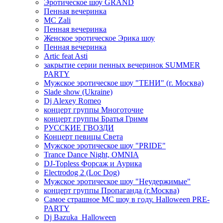
Эротическое шоу GRAND
Пенная вечеринка
MC Zali
Пенная вечеринка
Женское эротическое Эрика шоу
Пенная вечеринка
Artic feat Asti
закрытие серии пенных вечеринок SUMMER
PARTY
Мужское эротическое шоу "ТЕНИ" (г. Москва)
Slade show (Ukraine)
Dj Alexey Romeo
концерт группы Многоточие
концерт группы Братья Гримм
РУССКИЕ ГВОЗДИ
Концерт певицы Света
Мужское эротическое шоу "PRIDE"
Trance Dance Night, OMNIA
DJ-Topless Форсаж и Аурика
Electrodog 2 (Loc Dog)
Мужское эротическое шоу "Неудержимые"
концерт группы Пропаганда (г.Москва)
Самое страшное МС шоу в году. Halloween PRE-
PARTY
Dj Bazuka_Halloween