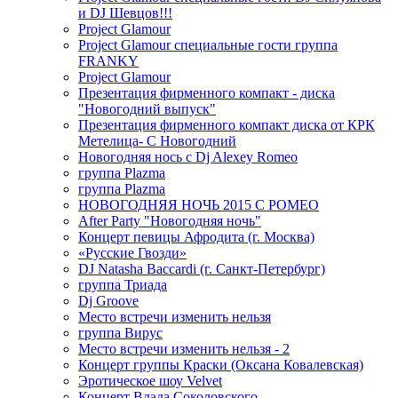
и DJ Шевцов!!!
Project Glamour
Project Glamour специальные гости группа
FRANKY
Project Glamour
Презентация фирменного компакт - диска
"Новогодний выпуск"
Презентация фирменного компакт диска от КРК
Метелица- С Новогодний
Новогодняя нось с Dj Alexey Romeo
группа Plazma
группа Plazma
НОВОГОДНЯЯ НОЧЬ 2015 C РОМЕО
After Party "Новогодняя ночь"
Концерт певицы Афродита (г. Москва)
«Русские Гвозди»
DJ Natasha Baccardi (г. Санкт-Петербург)
группа Триада
Dj Groove
Место встречи изменить нельзя
группа Вирус
Место встречи изменить нельзя - 2
Концерт группы Краски (Оксана Ковалевская)
Эротическое шоу Velvet
Концерт Влада Соколовского