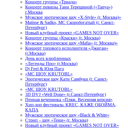
Концерт группы «Триада»
Концерт певицы Тани Терешиной («Tanya»)
г.Москва
Мужское эротическое шоу «X-Style» (г. Москва)»
Matissе & Sadko, MC Скоробогатый (г. Санкт-
Петербург)
Новый клубный проект «GAMES NOT OVER»
Концерт группы «Краски» (г. Москва)
Мужское эротическое шоу «Mafia» (г. Москва)»
Концерт топового исполнителя «Джиган»
(г.Москва)
День всех влюбленных
«Легенды Про» (г.Москва)
Dj Feel & Юля Паго
«МС ШОУ. KRUTOBL»
Эротическое шоу Кати Самбуки (г. Санкт-
Петербург)
«МС ШОУ. KRUTOBL»
3D DVJ «Well Done» (г.Санкт-Петербург)
Пенная вечеринка «Пляж. Весенняя версия»
Хип-хоп фестиваль: KREC, КАЖЕ ОБОЙМА,
КАПА
Мужское эротическое шоу «Black & White»
Стрип – шоу «Тени» (г. Москва)
Новый клубный проект «GAMES NOT OVER»