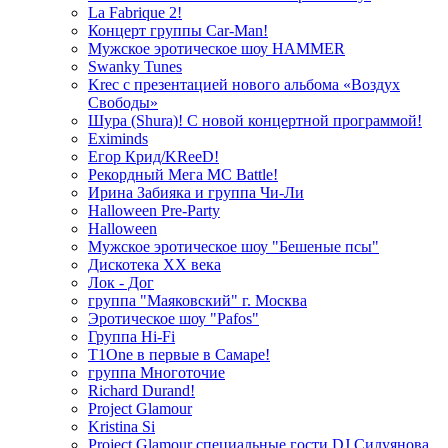
La Fabrique 2!
Концерт группы Car-Man!
Мужское эротическое шоу HAMMER
Swanky Tunes
Krec с презентацией нового альбома «Воздух
Свободы»
Шура (Shura)! С новой концертной программой!
Eximinds
Егор Крид/KReeD!
Рекордный Мега МС Battle!
Ирина Забияка и группа Чи-Ли
Halloween Pre-Party
Halloween
Мужское эротическое шоу "Бешеные псы"
Дискотека ХХ века
Лок - Дог
группа "Маяковский" г. Москва
Эротическое шоу "Pafos"
Группа Hi-Fi
T1One в первые в Самаре!
группа Многоточие
Richard Durand!
Project Glamour
Kristina Si
Project Glamour специальные гости DJ Силуянова