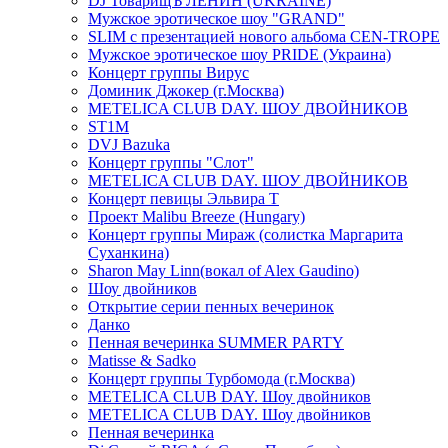
DJ ТоварищЪ ЛЕНИН (UKRAINE)
Мужское эротическое шоу "GRAND"
SLIM с презентацией нового альбома CEN-TROPE
Мужское эротическое шоу PRIDE (Украина)
Концерт группы Вирус
Доминик Джокер (г.Москва)
METELICA CLUB DAY. ШОУ ДВОЙНИКОВ
ST1M
DVJ Bazuka
Концерт группы "Слот"
METELICA CLUB DAY. ШОУ ДВОЙНИКОВ
Концерт певицы Эльвира Т
Проект Malibu Breeze (Hungary)
Концерт группы Мираж (солистка Маргарита
Суханкина)
Sharon May Linn(вокал of Alex Gaudino)
Шоу двойников
Открытие серии пенных вечеринок
Данко
Пенная вечеринка SUMMER PARTY
Matisse & Sadko
Концерт группы Турбомода (г.Москва)
METELICA CLUB DAY. Шоу двойников
METELICA CLUB DAY. Шоу двойников
Пенная вечеринка