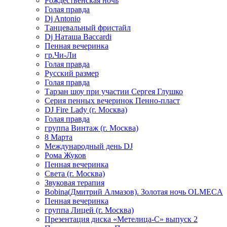
Рождественская ночь
Голая правда
Dj Antonio
Танцевальный фристайл
Dj Наташа Baccardi
Пенная вечеринка
гр.Чи-Ли
Голая правда
Русский размер
Голая правда
Тарзан шоу при участии Сергея Глушко
Серия пенных вечеринок Пенно-пласт
DJ Fire Lady (г. Москва)
Голая правда
группа Винтаж (г. Москва)
8 Марта
Международный день DJ
Рома Жуков
Пенная вечеринка
Света (г. Москва)
Звуковая терапия
Bobina(Дмитрий Алмазов). Золотая ночь OLMECA
Пенная вечеринка
группа Лицей (г. Москва)
Презентация диска «Метелица-С» выпуск 2