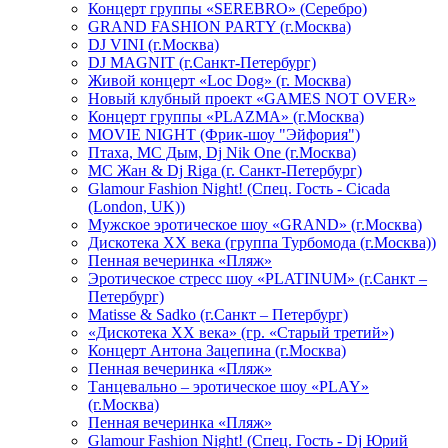
Концерт группы «SEREBRO» (Серебро)
GRAND FASHION PARTY (г.Москва)
DJ VINI (г.Москва)
DJ MAGNIT (г.Санкт-Петербург)
Живой концерт «Loc Dog» (г. Москва)
Новый клубный проект «GAMES NOT OVER»
Концерт группы «PLAZMA» (г.Москва)
MOVIE NIGHT (Фрик-шоу "Эйфория")
Птаха, МС Дым, Dj Nik One (г.Москва)
МС Жан & Dj Riga (г. Санкт-Петербург)
Glamour Fashion Night! (Спец. Гость - Cicada
(London, UK))
Мужское эротическое шоу «GRAND» (г.Москва)
Дискотека XX века (группа Турбомода (г.Москва))
Пенная вечеринка «Пляж»
Эротическое стресс шоу «PLATINUM» (г.Санкт –
Петербург)
Matisse & Sadko (г.Санкт – Петербург)
«Дискотека ХХ века» (гр. «Старый третий»)
Концерт Антона Зацепина (г.Москва)
Пенная вечеринка «Пляж»
Танцевально – эротическое шоу «PLAY»
(г.Москва)
Пенная вечеринка «Пляж»
Glamour Fashion Night! (Спец. Гость - Dj Юрий