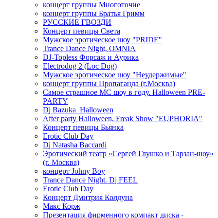
концерт группы Многоточие
концерт группы Братья Гримм
РУССКИЕ ГВОЗДИ
Концерт певицы Света
Мужское эротическое шоу "PRIDE"
Trance Dance Night, OMNIA
DJ-Topless Форсаж и Аурика
Electrodog 2 (Loc Dog)
Мужское эротическое шоу "Неудержимые"
концерт группы Пропаганда (г.Москва)
Самое страшное МС шоу в году. Halloween PRE-
PARTY
Dj Bazuka_Halloween
After party Halloween, Freak Show "EUPHORIA"
Концерт певицы Бьянка
Erotic Club Day
Dj Natasha Baccardi
Эротический театр «Сергей Глушко и Тарзан-шоу»
(г. Москва)
концерт Johny Boy
Trance Dance Night. Dj FEEL
Erotic Club Day
Концерт Дмитрия Колдуна
Макс Корж
Презентация фирменного компакт диска -