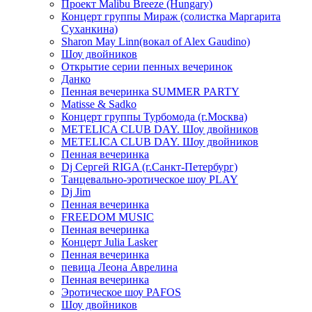
Проект Malibu Breeze (Hungary)
Концерт группы Мираж (солистка Маргарита
Суханкина)
Sharon May Linn(вокал of Alex Gaudino)
Шоу двойников
Открытие серии пенных вечеринок
Данко
Пенная вечеринка SUMMER PARTY
Matisse & Sadko
Концерт группы Турбомода (г.Москва)
METELICA CLUB DAY. Шоу двойников
METELICA CLUB DAY. Шоу двойников
Пенная вечеринка
Dj Сергей RIGA (г.Санкт-Петербург)
Танцевально-эротическое шоу PLAY
Dj Jim
Пенная вечеринка
FREEDOM MUSIC
Пенная вечеринка
Концерт Julia Lasker
Пенная вечеринка
певица Леона Аврелина
Пенная вечеринка
Эротическое шоу PAFOS
Шоу двойников