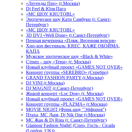
«Легенды Про» (г.Москва)
Dj Feel & Юля Паго
«МС ШОУ. KRUTOBL»
Эротическое шоу Кати Самбуки (г. Санкт-
Петербург)
«МС ШОУ. KRUTOBL»
3D DVJ «Well Done» (г.Санкт-Петербург)
Пенная вечеринка «Пляж. Весенняя версия»
Хип-хоп фестиваль: KREC, КАЖЕ ОБОЙМА,
КАПА
Мужское эротическое шоу «Black & White»
Стрип – шоу «Тени» (г. Москва)
Новый клубный проект «GAMES NOT OVER»
Концерт группы «SEREBRO» (Серебро)
GRAND FASHION PARTY (г.Москва)
DJ VINI (г.Москва)
DJ MAGNIT (г.Санкт-Петербург)
Живой концерт «Loc Dog» (г. Москва)
Новый клубный проект «GAMES NOT OVER»
Концерт группы «PLAZMA» (г.Москва)
MOVIE NIGHT (Фрик-шоу "Эйфория")
Птаха, МС Дым, Dj Nik One (г.Москва)
МС Жан & Dj Riga (г. Санкт-Петербург)
Glamour Fashion Night! (Спец. Гость - Cicada
(London, UK))