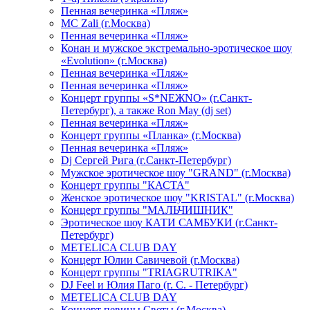
Пенная вечеринка «Пляж»
МС Zali (г.Москва)
Пенная вечеринка «Пляж»
Конан и мужское экстремально-эротическое шоу
«Evolution» (г.Москва)
Пенная вечеринка «Пляж»
Пенная вечеринка «Пляж»
Концерт группы «S*NEЖNO» (г.Санкт-
Петербург), а также Ron May (dj set)
Пенная вечеринка «Пляж»
Концерт группы «Планка» (г.Москва)
Пенная вечеринка «Пляж»
Dj Сергей Рига (г.Санкт-Петербург)
Мужское эротическое шоу "GRAND" (г.Москва)
Концерт группы "КАСТА"
Женское эротическое шоу "KRISTAL" (г.Москва)
Концерт группы "МАЛЬЧИШНИК"
Эротическое шоу КАТИ САМБУКИ (г.Санкт-
Петербург)
METELICA CLUB DAY
Концерт Юлии Савичевой (г.Москва)
Концерт группы "TRIAGRUTRIKA"
DJ Feel и Юлия Паго (г. С. - Петербург)
METELICA CLUB DAY
Концерт певицы Светы (г.Москва)