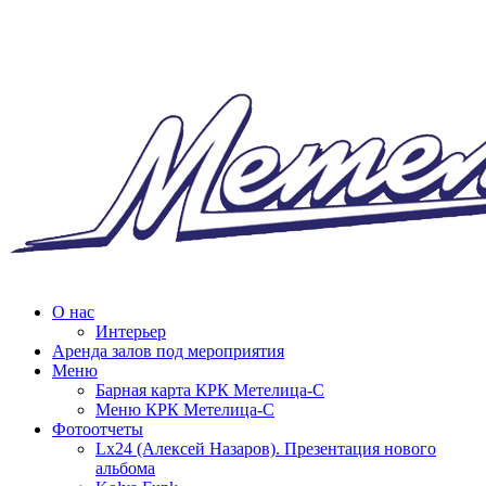
О нас
Интерьер
Аренда залов под мероприятия
Меню
Барная карта КРК Метелица-С
Меню КРК Метелица-С
Фотоотчеты
Lx24 (Алексей Назаров). Презентация нового
альбома