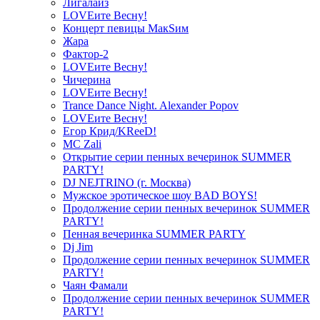
Лигалайз
LOVEите Весну!
Концерт певицы МакSим
Жара
Фактор-2
LOVEите Весну!
Чичерина
LOVEите Весну!
Trance Dance Night. Alexander Popov
LOVEите Весну!
Егор Крид/KReeD!
MC Zali
Открытие серии пенных вечеринок SUMMER
PARTY!
DJ NEJTRINO (г. Москва)
Мужское эротическое шоу BAD BOYS!
Продолжение серии пенных вечеринок SUMMER
PARTY!
Пенная вечеринка SUMMER PARTY
Dj Jim
Продолжение серии пенных вечеринок SUMMER
PARTY!
Чаян Фамали
Продолжение серии пенных вечеринок SUMMER
PARTY!