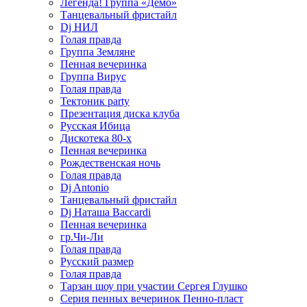
Легенда! Группа «Демо»
Танцевальный фристайл
Dj НИЛ
Голая правда
Группа Земляне
Пенная вечеринка
Группа Вирус
Голая правда
Тектоник party
Презентация диска клуба
Русская Ибица
Дискотека 80-х
Пенная вечеринка
Рождественская ночь
Голая правда
Dj Antonio
Танцевальный фристайл
Dj Наташа Baccardi
Пенная вечеринка
гр.Чи-Ли
Голая правда
Русский размер
Голая правда
Тарзан шоу при участии Сергея Глушко
Серия пенных вечеринок Пенно-пласт