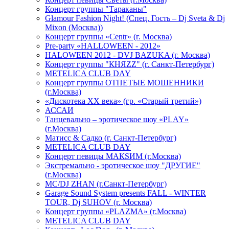
Концерт группы "Тараканы"
Glamour Fashion Night! (Спец. Гость – Dj Sveta & Dj
Mixon (Москва))
Концерт группы «Centr» (г. Москва)
Pre-party «HALLOWEEN - 2012»
HALOWEEN 2012 - DVJ BAZUKA (г. Москва)
Концерт группы "КНЯZZ" (г. Санкт-Петербург)
METELICA CLUB DAY
Концерт группы ОТПЕТЫЕ МОШЕННИКИ
(г.Москва)
«Дискотека ХХ века» (гр. «Старый третий»)
АССАИ
Танцевально – эротическое шоу «PLAY»
(г.Москва)
Матисс & Садко (г. Санкт-Петербург)
METELICA CLUB DAY
Концерт певицы МАКSИМ (г.Москва)
Экстремально - эротическое шоу "ДРУГИЕ"
(г.Москва)
МС/DJ ZHAN (г.Санкт-Петербург)
Garage Sound System presents FALL - WINTER
TOUR, Dj SUHOV (г. Москва)
Концерт группы «PLAZMA» (г.Москва)
METELICA CLUB DAY