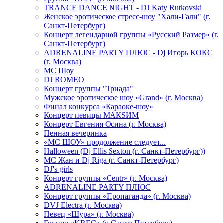
TRANCE DANCE NIGHT - DJ Katy Rutkovski
Женское эротическое стресс-шоу "Хали-Гали" (г.
Санкт-Петербург)
Концерт легендарной группы «Русский Размер» (г.
Санкт-Петербург)
ADRENALINE PARTY ПЛЮС - Dj Игорь КОКС
(г. Москва)
MC Шоу
DJ ROMEO
Концерт группы "Триада"
Мужское эротическое шоу «Grand» (г. Москва)
Финал конкурса «Караоке-шоу»
Концерт певицы МАКSИМ
Концерт Евгения Осина (г. Москва)
Пенная вечеринка
«МС ШОУ» продолжение следует...
Halloween (Dj Ellis Sexton (г. Санкт-Петербург))
МС Жан и Dj Riga (г. Санкт-Петербург)
DJ's girls
Концерт группы «Centr» (г. Москва)
ADRENALINE PARTY ПЛЮС
Концерт группы «Пропаганда» (г. Москва)
DVJ Electra (г. Москва)
Певец «Шура» (г. Москва)
Группа «KREC» (г. Санкт-Петербург)