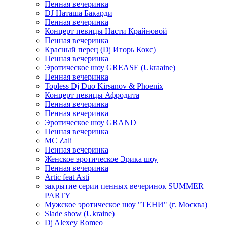
Пенная вечеринка
DJ Наташа Бакарди
Пенная вечеринка
Концерт певицы Насти Крайновой
Пенная вечеринка
Красный перец (Dj Игорь Кокс)
Пенная вечеринка
Эротическое шоу GREASE (Ukraaine)
Пенная вечеринка
Topless Dj Duo Kirsanov & Phoenix
Концерт певицы Афродита
Пенная вечеринка
Пенная вечеринка
Эротическое шоу GRAND
Пенная вечеринка
MC Zali
Пенная вечеринка
Женское эротическое Эрика шоу
Пенная вечеринка
Artic feat Asti
закрытие серии пенных вечеринок SUMMER
PARTY
Мужское эротическое шоу "ТЕНИ" (г. Москва)
Slade show (Ukraine)
Dj Alexey Romeo