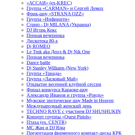
«АССАИ» (ex-KREC)
Группа «CARMAN» и Сергей Лемох
Фрик-шоу «STRANA OZZ»
Группа «Инфинити»
Стрип - Dj MILANA (Украина)
DJ Игорь Кокс
Пенная вечеринка
Дискотека 80-х
Dj ROMEO
Le Truk aka Децл & Dj Nik One
Пенная вечеринка
Dance battle
Dj Stanley Williams (New York)
Группа «Триада»
Группа «Ласковый Май»
Открытие весенней клубной сессии
Финал конкурса Караоке-шоу
Александр Иванов и группа «Рондо»
Мужское эротическое шоу Made in Heaven
Международный женский день
TECHNO RAVE с участием DJ SHUSHUKIN
Концерт группы «Quest Pistols»
Птаха (ex. CENTR)
МС Жан и DJ Riga
Презентация фирменного компакт-диска КРК