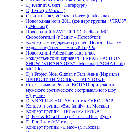
Dj Kefir (г. Санкт - Петербург)
Dj Lvov (г. Москва)
Стриптиз шоу «Crazy in love» (г. Москва)
Новогодняя ночь 2011 (концерт группы "VIRUS"
(г.Москва))
Новогодний RAVE 2011 (Dj Sadko и MC
Скоробогатый (г.Санкт – Петербург))
Концерт легендарной группы «Волга – Волга»
«Здравствуй пена – Новый Год!!!»
Новогодний Adrenaline party плюс
Рождественский карнавал - FREAK-FASHION
SHOW "STRANA OZZ" г.Москва (PACHA Club)
MC Шоу
Dj's Project Noel Gitman г.Тель-Авив (Израиль)
ПРИКОЛИТИ МС-Шоу – «КРУТОБЛ»
Секс – символ России КОНАН при участии
мужского эротического экстримального шоу
«Другие»
Dj`s BATTLE HOUSE против EVRO - POP
Концерт группы «5sta family» (г. Москва)
Концерт группы "ТРИАГРУТРИКА"
Dj Feel & Юля Паго (г. Санкт - Петербург)
Dj Fire Lady (г.Москва)
Концерт группы «Demo» (г. Москва)