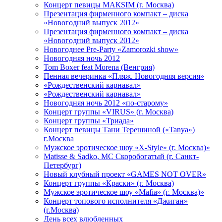
Концерт певицы МАКSIМ (г. Москва)
Презентация фирменного компакт – диска
«Новогодний выпуск 2012»
Презентация фирменного компакт – диска
«Новогодний выпуск 2012»
Новогоднее Pre-Party «Zamorozki show»
Новогодняя ночь 2012
Tom Boxer feat Morena (Венгрия)
Пенная вечеринка «Пляж. Новогодняя версия»
«Рождественский карнавал»
«Рождественский карнавал»
Новогодняя ночь 2012 «по-старому»
Концерт группы «VIRUS» (г. Москва)
Концерт группы «Триада»
Концерт певицы Тани Терешиной («Tanya»)
г.Москва
Мужское эротическое шоу «X-Style» (г. Москва)»
Matissе & Sadko, MC Скоробогатый (г. Санкт-
Петербург)
Новый клубный проект «GAMES NOT OVER»
Концерт группы «Краски» (г. Москва)
Мужское эротическое шоу «Mafia» (г. Москва)»
Концерт топового исполнителя «Джиган»
(г.Москва)
День всех влюбленных