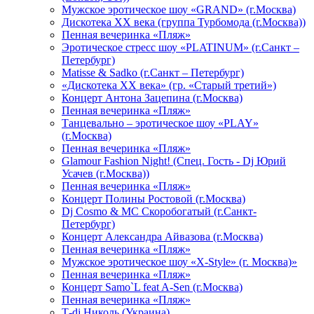
Мужское эротическое шоу «GRAND» (г.Москва)
Дискотека XX века (группа Турбомода (г.Москва))
Пенная вечеринка «Пляж»
Эротическое стресс шоу «PLATINUM» (г.Санкт –
Петербург)
Matisse & Sadko (г.Санкт – Петербург)
«Дискотека ХХ века» (гр. «Старый третий»)
Концерт Антона Зацепина (г.Москва)
Пенная вечеринка «Пляж»
Танцевально – эротическое шоу «PLAY»
(г.Москва)
Пенная вечеринка «Пляж»
Glamour Fashion Night! (Спец. Гость - Dj Юрий
Усачев (г.Москва))
Пенная вечеринка «Пляж»
Концерт Полины Ростовой (г.Москва)
Dj Cosmo & МС Скоробогатый (г.Санкт-
Петербург)
Концерт Александра Айвазова (г.Москва)
Пенная вечеринка «Пляж»
Мужское эротическое шоу «X-Style» (г. Москва)»
Пенная вечеринка «Пляж»
Концерт Samo`L feat A-Sen (г.Москва)
Пенная вечеринка «Пляж»
Т-dj Николь (Украина)