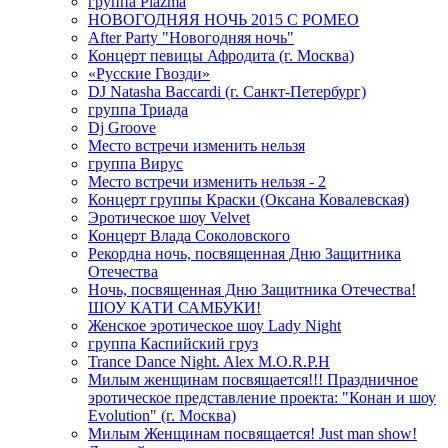
группа Plazma
НОВОГОДНЯЯ НОЧЬ 2015 C РОМЕО
After Party "Новогодняя ночь"
Концерт певицы Афродита (г. Москва)
«Русские Гвозди»
DJ Natasha Baccardi (г. Санкт-Петербург)
группа Триада
Dj Groove
Место встречи изменить нельзя
группа Вирус
Место встречи изменить нельзя - 2
Концерт группы Краски (Оксана Ковалевская)
Эротическое шоу Velvet
Концерт Влада Соколовского
Рекордна ночь, посвященная Дню Защитника
Отечества
Ночь, посвященная Дню Защитника Отечества!
ШОУ КАТИ САМБУКИ!
Женское эротическое шоу Lady Night
группа Каспийский груз
Trance Dance Night. Alex M.O.R.P.H
Милым женщинам посвящается!!! Праздничное
эротическое представление проекта: "Конан и шоу
Evolution" (г. Москва)
Милым Женщинам посвящается! Just man show!