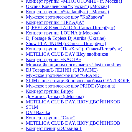
Концерт группы «МНОГОТОЧИЕ» (г. Москва)
Оксана Ковалевская "Краски" (г.Москва)
Концерт группы «5sta family» (г. Москва)
Мужское эротическое шоу "KaZanova"
Концерт группы "ТРИАДА"
Dj FEEL & Юля ПАГО (г. Санкт-Петербург)
Концерт группы LOUNA (г.Москва)
Dj Forsage & Topless Dj Aurika (Ukraine)
Show PLATINUM (г.Санкт - Петербург)
Концерт группы "ПсиХея" (г.Снакт-Петербург)
METELICA CLUB DAY Шоу двойников.
Концерт группы «КАСТА»
Милым Женщинам посвящается! Just man show
DJ ТоварищЪ ЛЕНИН (UKRAINE)
Мужское эротическое шоу "GRAND"
SLIM с презентацией нового альбома CEN-TROPE
Мужское эротическое шоу PRIDE (Украина)
Концерт группы Вирус
Доминик Джокер (г.Москва)
METELICA CLUB DAY. ШОУ ДВОЙНИКОВ
ST1M
DVJ Bazuka
Концерт группы "Слот"
METELICA CLUB DAY. ШОУ ДВОЙНИКОВ
Концерт певицы Эльвира Т