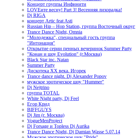
Концерт группы Инфинити
LOVEите весну! Part 3! Весенняя лихорадка!
Dj RIGA
концерт Artic feat Asti
Russian Hip – Hop Station, группа Восточный округ
Trance Dance Night, Omnia
"Молодежка", специальный гость группа
"Интонация"
Открытие серии пенных вечеринок Summer Party
"Конан и шоу Evolution" (г.Москва)
Black Star inc. Natan
Summer Party
Дискотека ХХ века. Игорек
Trance dance night. Dj Alexander Popov
мужское эротическое шоу "Hummer"
Dj Nejtrino
группа TOTAL
White Night party, Dj Feel
Егор Крид
BIFFGUYS
Dj Jim (г. Москва)
VogueMenProject
Dj Forsage и Topless Dj Aurika
Trance Dance Night, Dj Damian Wasse 5.07.14
Мужское эротическое шоу "Pride"