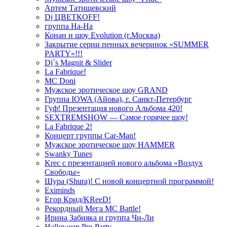
Артем Татищевский
Dj ЦВЕТКOFF!
группа На-На
Конан и шоу Evolution (г.Москва)
Закрытие серии пенных вечеринок «SUMMER
PARTY»!!!
Dj`s Magnit & Slider
La Fabrique!
MC Doni
Мужское эротическое шоу GRAND
Группа IOWA (Айова), г. Санкт-Петербург
Гуф! Презентация нового Альбома 420!
SEXTREMSHOW — Самое горячее шоу!
La Fabrique 2!
Концерт группы Car-Man!
Мужское эротическое шоу HAMMER
Swanky Tunes
Krec с презентацией нового альбома «Воздух
Свободы»
Шура (Shura)! С новой концертной программой!
Eximinds
Егор Крид/KReeD!
Рекордный Мега МС Battle!
Ирина Забияка и группа Чи-Ли
Halloween Pre-Party