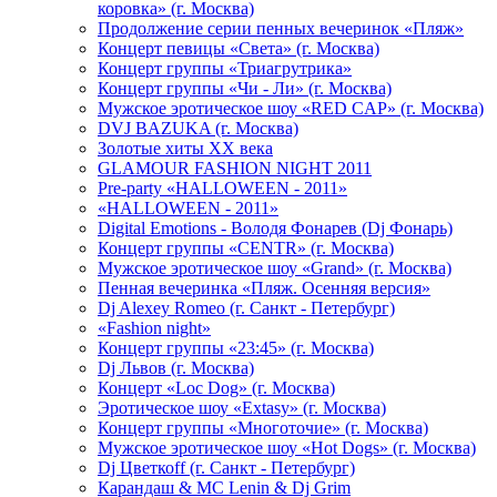
коровка» (г. Москва)
Продолжение серии пенных вечеринок «Пляж»
Концерт певицы «Света» (г. Москва)
Концерт группы «Триагрутрика»
Концерт группы «Чи - Ли» (г. Москва)
Мужское эротическое шоу «RED CAP» (г. Москва)
DVJ BAZUKA (г. Москва)
Золотые хиты XX века
GLAMOUR FASHION NIGHT 2011
Pre-party «HALLOWEEN - 2011»
«HALLOWEEN - 2011»
Digital Emotions - Володя Фонарев (Dj Фонарь)
Концерт группы «CENTR» (г. Москва)
Мужское эротическое шоу «Grand» (г. Москва)
Пенная вечеринка «Пляж. Осенняя версия»
Dj Alexey Romeo (г. Санкт - Петербург)
«Fashion night»
Концерт группы «23:45» (г. Москва)
Dj Львов (г. Москва)
Концерт «Loc Dog» (г. Москва)
Эротическое шоу «Extasy» (г. Москва)
Концерт группы «Многоточие» (г. Москва)
Мужское эротическое шоу «Hot Dogs» (г. Москва)
Dj Цветкоff (г. Санкт - Петербург)
Карандаш & МС Lenin & Dj Grim