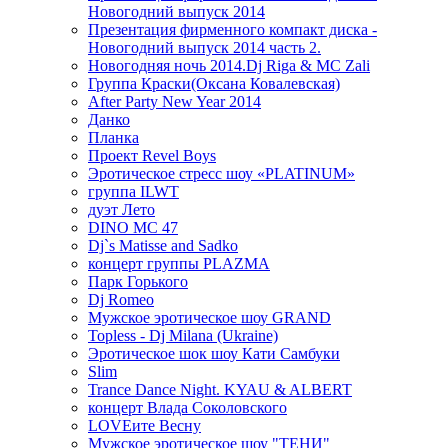
Новогодний выпуск 2014
Презентация фирменного компакт диска -
Новогодний выпуск 2014 часть 2.
Новогодняя ночь 2014.Dj Riga & MC Zali
Группа Краски(Оксана Ковалевская)
After Party New Year 2014
Данко
Планка
Проект Revel Boys
Эротическое стресс шоу «PLATINUM»
группа ILWT
дуэт Лето
DINO MC 47
Dj`s Matisse and Sadko
концерт группы PLAZMA
Парк Горького
Dj Romeo
Мужское эротическое шоу GRAND
Topless - Dj Milana (Ukraine)
Эротическое шок шоу Кати Самбуки
Slim
Trance Dance Night. KYAU & ALBERT
концерт Влада Соколовского
LOVEите Весну
Мужское эротическое шоу "ТЕНИ"