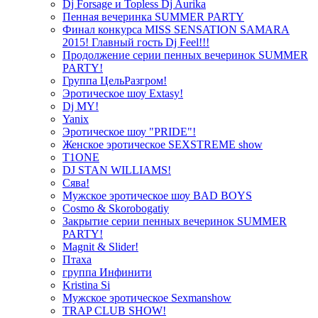
Dj Forsage и Topless Dj Aurika
Пенная вечеринка SUMMER PARTY
Финал конкурса MISS SENSATION SAMARA
2015! Главный гость Dj Feel!!!
Продолжение серии пенных вечеринок SUMMER
PARTY!
Группа ЦельРазгром!
Эротическое шоу Extasy!
Dj MY!
Yanix
Эротическое шоу "PRIDE"!
Женское эротическое SEXSTREME show
T1ONE
DJ STAN WILLIAMS!
Сява!
Мужское эротическое шоу BAD BOYS
Cosmo & Skorobogatiy
Закрытие серии пенных вечеринок SUMMER
PARTY!
Magnit & Slider!
Птаха
группа Инфинити
Kristina Si
Мужское эротическое Sexmanshow
TRAP CLUB SHOW!