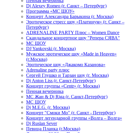
Пенная вечеринка
Dj Alexey Romeo (г. Санкт – Петербург)
Программа «МС ШОУ»
Концерт Александра Барыкина (г. Москва)
Эротическое стресс шоу «Платинум» (г. Санкт –
Петербург)
ADRENALINE PARTY Плюс – Women Dance
Скандальное концертное шоу "Репера СЯВА"
МС ШОУ
DJ Yankovski (г. Москва)
Мужское эротическое шоу «Made in Heaven»
(г.Москва)
Эротическое шоу «Джакомо Казанова»
Adrenaline party плюс
Сергей Глушко и Тарзан шоу (г. Москва)
Dj Anton Liss (г. Санкт-Петербург)
Концерт группы «Centr» (г. Москва)
Пенная вечерника
МС Жан & Dj Riga (г. Санкт-Петербург)
МС ШОУ
Dj M.E.G. (г. Москва)
Концерт "Смоки Мо" (г. Санкт - Петербург)
Концерт легендарной группы «Волга – Волга»
Dj Ruslan Sever
Певица Планка (г.Москва)