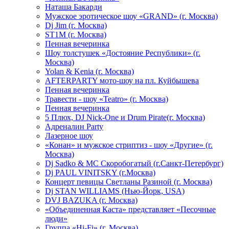
Hаташа Бакарди
Мужское эротическое шоу «GRAND» (г. Москва)
Dj Jim (г. Москва)
ST1M (г. Москва)
Пенная вечеринка
Шоу толстушек «Достояние Республики» (г.
Москва)
Yolan & Kenia (г. Москва)
AFTERPARTY мото-шоу на пл. Куйбышева
Пенная вечеринка
Травести - шоу «Teatro» (г. Москва)
Пенная вечеринка
5 Плюх, DJ Nick-One и Drum Pirate(г. Москва)
Адреналин Party
Лазерное шоу
«Конан» и мужское стриптиз - шоу «Другие» (г.
Москва)
Dj Sadko & МС Скоробогатый (г.Санкт-Петербург)
Dj PAUL VINITSKY (г.Москва)
Концерт певицы Светланы Разиной (г. Москва)
Dj STAN WILLIAMS (Нью-Йорк, USA)
DVJ BAZUKA (г. Москва)
«Объединенная Каста» представляет «Песочные
люди»
Группа «Hi-Fi» (г. Москва)