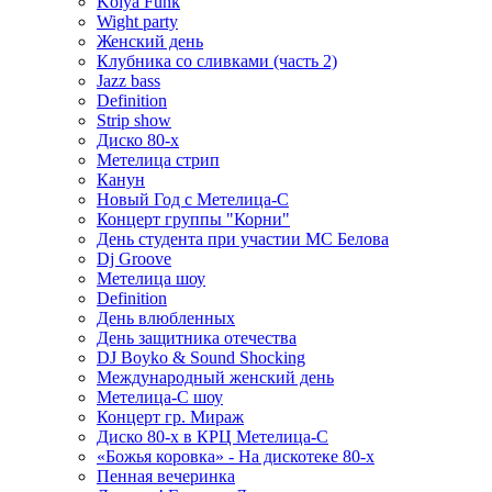
Kolya Funk
Wight party
Женский день
Клубника со сливками (часть 2)
Jazz bass
Definition
Strip show
Диско 80-х
Метелица стрип
Канун
Новый Год с Метелица-С
Концерт группы "Корни"
День студента при участии МС Белова
Dj Groove
Метелица шоу
Definition
День влюбленных
День защитника отечества
DJ Boyko & Sound Shocking
Международный женский день
Метелица-С шоу
Концерт гр. Мираж
Диско 80-х в КРЦ Метелица-С
«Божья коровка» - На дискотеке 80-х
Пенная вечеринка