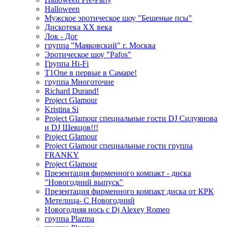
Halloween
Мужское эротическое шоу "Бешеные псы"
Дискотека ХХ века
Лок - Дог
группа "Маяковский" г. Москва
Эротическое шоу "Pafos"
Группа Hi-Fi
T1One в первые в Самаре!
группа Многоточие
Richard Durand!
Project Glamour
Kristina Si
Project Glamour специальные гости DJ Силуянова
и DJ Шевцов!!!
Project Glamour
Project Glamour специальные гости группа
FRANKY
Project Glamour
Презентация фирменного компакт - диска
"Новогодний выпуск"
Презентация фирменного компакт диска от КРК
Метелица- С Новогодний
Новогодняя нось с Dj Alexey Romeo
группа Plazma