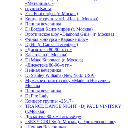
«Метелица-С»
группа Каста
Fast Foot project (г. Москва)
Концерт группы «На-На» (г. Москва)
Пенная вечеринка
Dj Богдан Кантимиров (г. Москва)
Эротическое шоу «Diamond Girls» (г. Москва)
Финал конкурса «Караоке-шоу»
Dj Nil (г. Санкт-Петербург)
«Дискотека 80-90–х гг.»
Карандаш (г. Москва)
Dj Макс Короваев (г. Москва)
«Дискотека 80-90–х гг.»
Пенная вечеринка
Dj Stanley Williams (New York, USA)
Мужское стриптиз шоу «Made in Heaven» г.
Москва
Пенная вечеринка
Dj Fire Lady
Концерт группы «25/17»
TRANCE DANCE NIGHT - Dj PAUL VINITSKY
(г.Москва)
Дискотека 80-х «Пять звёзд»
«SEXY GIRLS» (г. Москва) - Эротическое шоу
«Пенная Вечеринка»