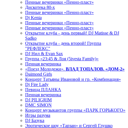
Пенные вечеринки «Пенно-пласт»
Дискотека 80-х
Пенные вечеринки «Пенно-пласт»
Dj Kenia
Пенные вечеринки «Пенно-пласт»
Пенные вечеринки «Пенно-пласт»
Открытие клуба - день первый! DJ Matisse & DJ
Sadko
Открытие клуба - день второй! Группа
"РЕФЛЕКС"
DJ Нил & Evan Sax
Группа «23:45 & Лоя (5ivesta Family)»
Пенная вечеринка
«Поезд Молодежи».
ВЛАД ТОПАЛОВ. «ДОМ-2»
Daimond Girls
Концерт Татьяны Ивановой и гр. «Комбинация»
Dj Fire Lady
Певица ПЛАНКА
Пенная вечеринка
DJ PILIGRIM
DMC SIMON
Концерт музыкантов группы «ПАРК ГОРЬКОГО»
Игры разума
DJ Базука
Эротическое шоу «Тарзан» и Сергей Глушко