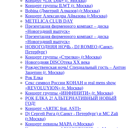
Концерт «Loc Dog» (г. Москва)
Концерт группы ILWT (г. Москва)
Bobina (Дмитрий Алмазов) (г.Москва)
Концерт Александра Айвазова (г.Москва)
METELICA CLUB DAY
Презентация фирменного компакт – диска
«Новогодний выпуск»
Презентация фирменного компакт – диска
«Новогодний выпуск»
НОВОГОДНЯЯ НОЧЬ - DJ ROMEO (Санкт-
Петербург)
Концерт группы «Стрелки» (г.Москва)
Новогодняя DISCOтека ХХ века
Рождественская ночь! Специальный гость – Антон
Зацепин (г. Москва)
Рок Елка
Секс символ России КОНАН и real mens show
«REVOLUYION» (г. Москва)
Концерт группы «ИНФИНИТИ» (г. Москва)
РОК ЕЛКА 2! АЛЬТЕРНАТИВНЫЙ НОВЫЙ
ГОД!
Концерт «ARTIC feat. ASTI»
Dj Сергей Рига (г.Санкт - Петербург) и MC Zali
(г.Москва)
Концерт певицы МАРА (г.Москва)