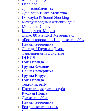
Definition
День влюбленных
День защитника отечества
DJ Boyko & Sound Shocking
Международный женский день
Метелица-С шоу
Концерт гр. Мираж
Диско 80-х в КРЦ Метелица-С
«Божья коровка» - На дискотеке 80-х
Пенная вечеринка
Легенда! Группа «Демо»
Танцевальный фристайл
Dj НИЛ
Голая правда
Группа Земляне
Пенная вечеринка
Группа Вирус
Голая правда
Тектоник party
Презентация диска клуба
Русская Ибица
Дискотека 80-х
Пенная вечеринка
Рождественская ночь