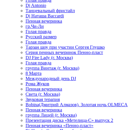
Голая правда
Dj Antonio
Танцевальный фристайл
Dj Наташа Baccardi
Пенная вечеринка
гр.Чи-Ли
Голая правда
Русский размер
Голая правда
Тарзан шоу при участии Сергея Глушко
Серия пенных вечеринок Пенно-пласт
DJ Fire Lady (г. Москва)
Голая правда
группа Винтаж (г. Москва)
8 Марта
Международный день DJ
Рома Жуков
Пенная вечеринка
Света (г. Москва)
Звуковая терапия
Bobina(Дмитрий Алмазов). Золотая ночь OLMECA
Пенная вечеринка
группа Лицей (г. Москва)
Презентация диска «Метелица-С» выпуск 2
Пенная вечеринка «Пенно-пласт»