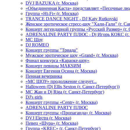
DVJ BAZUKA (г. Москва)
«Объединенная Каста» представляет «Песочные лю
Группа «Hi-Fi» (г. Москва)
TRANCE DANCE NIGHT - DJ Katy Rutkovski
Женское эротическое стресс-шоу "Хали-Гали" (г. Са
Концерт легендарной группы «Русский Размер» (г. 
ADRENALINE PARTY ПЛЮС - Dj Игорь КОКС (г. 
MC Шоу
DJ ROMEO
Концерт группы "Триада"
Мужское эротическое шоу «Grand» (г. Москва)
Финал конкурса «Караоке-шоу»
Концерт певицы МАКSИМ
Концерт Евгения Осина (г. Москва)
Пенная вечеринка
«МС ШОУ» продолжение следует...
Halloween (Dj Ellis Sexton (г. Санкт-Петербург))
МС Жан и Dj Riga (г. Санкт-Петербург)
DJ's girls
Концерт группы «Centr» (г. Москва)
ADRENALINE PARTY ПЛЮС
Концерт группы «Пропаганда» (г. Москва)
DVJ Electra (г. Москва)
Певец «Шура» (г. Москва)
Группа «KREC» (г. Санкт-Петербург)