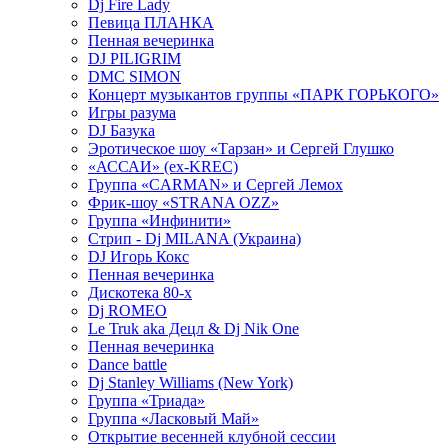
Dj Fire Lady
Певица ПЛАНКА
Пенная вечеринка
DJ PILIGRIM
DMC SIMON
Концерт музыкантов группы «ПАРК ГОРЬКОГО»
Игры разума
DJ Базука
Эротическое шоу «Тарзан» и Сергей Глушко
«АССАИ» (ex-KREC)
Группа «CARMAN» и Сергей Лемох
Фрик-шоу «STRANA OZZ»
Группа «Инфинити»
Стрип - Dj MILANA (Украина)
DJ Игорь Кокс
Пенная вечеринка
Дискотека 80-х
Dj ROMEO
Le Truk aka Децл & Dj Nik One
Пенная вечеринка
Dance battle
Dj Stanley Williams (New York)
Группа «Триада»
Группа «Ласковый Май»
Открытие весенней клубной сессии