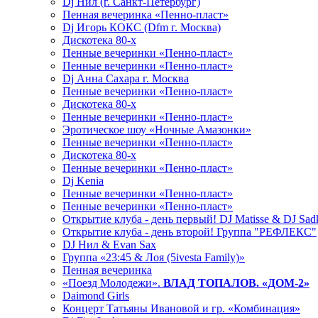
Dj Нил (г. Санкт-Петербург)
Пенная вечеринка «Пенно-пласт»
Dj Игорь КОКС (Dfm г. Москва)
Дискотека 80-х
Пенные вечеринки «Пенно-пласт»
Пенные вечеринки «Пенно-пласт»
Dj Анна Сахара г. Москва
Пенные вечеринки «Пенно-пласт»
Дискотека 80-х
Пенные вечеринки «Пенно-пласт»
Эротическое шоу «Ночные Амазонки»
Пенные вечеринки «Пенно-пласт»
Дискотека 80-х
Пенные вечеринки «Пенно-пласт»
Dj Kenia
Пенные вечеринки «Пенно-пласт»
Пенные вечеринки «Пенно-пласт»
Открытие клуба - день первый! DJ Matisse & DJ Sad
Открытие клуба - день второй! Группа "РЕФЛЕКС"
DJ Нил & Evan Sax
Группа «23:45 & Лоя (5ivesta Family)»
Пенная вечеринка
«Поезд Молодежи».
ВЛАД ТОПАЛОВ. «ДОМ-2»
Daimond Girls
Концерт Татьяны Ивановой и гр. «Комбинация»