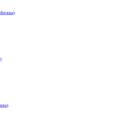
осква)
)
ква)