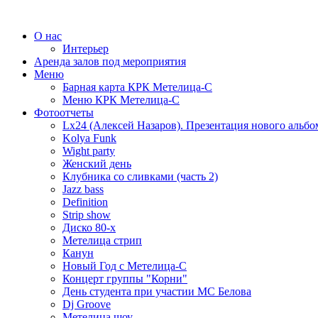
О нас
Интерьер
Аренда залов под мероприятия
Меню
Барная карта КРК Метелица-С
Меню КРК Метелица-С
Фотоотчеты
Lx24 (Алексей Назаров). Презентация нового альбо
Kolya Funk
Wight party
Женский день
Клубника со сливками (часть 2)
Jazz bass
Definition
Strip show
Диско 80-х
Метелица стрип
Канун
Новый Год с Метелица-С
Концерт группы "Корни"
День студента при участии МС Белова
Dj Groove
Метелица шоу