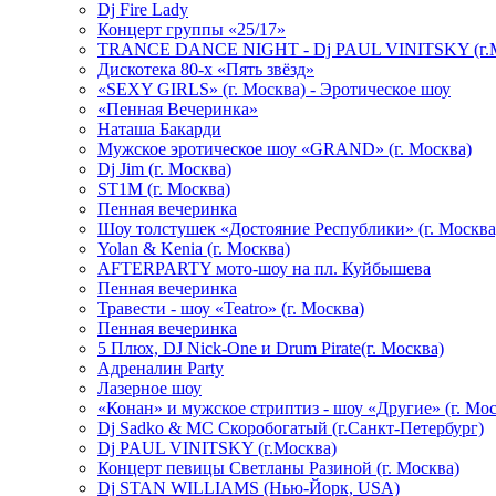
Dj Fire Lady
Концерт группы «25/17»
TRANCE DANCE NIGHT - Dj PAUL VINITSKY (г.М
Дискотека 80-х «Пять звёзд»
«SEXY GIRLS» (г. Москва) - Эротическое шоу
«Пенная Вечеринка»
Hаташа Бакарди
Мужское эротическое шоу «GRAND» (г. Москва)
Dj Jim (г. Москва)
ST1M (г. Москва)
Пенная вечеринка
Шоу толстушек «Достояние Республики» (г. Москва
Yolan & Kenia (г. Москва)
AFTERPARTY мото-шоу на пл. Куйбышева
Пенная вечеринка
Травести - шоу «Teatro» (г. Москва)
Пенная вечеринка
5 Плюх, DJ Nick-One и Drum Pirate(г. Москва)
Адреналин Party
Лазерное шоу
«Конан» и мужское стриптиз - шоу «Другие» (г. Мос
Dj Sadko & МС Скоробогатый (г.Санкт-Петербург)
Dj PAUL VINITSKY (г.Москва)
Концерт певицы Светланы Разиной (г. Москва)
Dj STAN WILLIAMS (Нью-Йорк, USA)