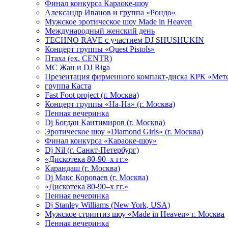
Финал конкурса Караоке-шоу
Александр Иванов и группа «Рондо»
Мужское эротическое шоу Made in Heaven
Международный женский день
TECHNO RAVE с участием DJ SHUSHUKIN
Концерт группы «Quest Pistols»
Птаха (ex. CENTR)
МС Жан и DJ Riga
Презентация фирменного компакт-диска КРК «Мет
группа Каста
Fast Foot project (г. Москва)
Концерт группы «На-На» (г. Москва)
Пенная вечеринка
Dj Богдан Кантимиров (г. Москва)
Эротическое шоу «Diamond Girls» (г. Москва)
Финал конкурса «Караоке-шоу»
Dj Nil (г. Санкт-Петербург)
«Дискотека 80-90–х гг.»
Карандаш (г. Москва)
Dj Макс Короваев (г. Москва)
«Дискотека 80-90–х гг.»
Пенная вечеринка
Dj Stanley Williams (New York, USA)
Мужское стриптиз шоу «Made in Heaven» г. Москва
Пенная вечеринка