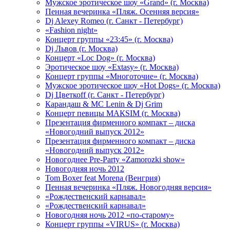
Мужское эротическое шоу «Grand» (г. Москва)
Пенная вечеринка «Пляж. Осенняя версия»
Dj Alexey Romeo (г. Санкт - Петербург)
«Fashion night»
Концерт группы «23:45» (г. Москва)
Dj Львов (г. Москва)
Концерт «Loc Dog» (г. Москва)
Эротическое шоу «Extasy» (г. Москва)
Концерт группы «Многоточие» (г. Москва)
Мужское эротическое шоу «Hot Dogs» (г. Москва)
Dj Цветкоff (г. Санкт - Петербург)
Карандаш & МС Lenin & Dj Grim
Концерт певицы МАКSIМ (г. Москва)
Презентация фирменного компакт – диска
«Новогодний выпуск 2012»
Презентация фирменного компакт – диска
«Новогодний выпуск 2012»
Новогоднее Pre-Party «Zamorozki show»
Новогодняя ночь 2012
Tom Boxer feat Morena (Венгрия)
Пенная вечеринка «Пляж. Новогодняя версия»
«Рождественский карнавал»
«Рождественский карнавал»
Новогодняя ночь 2012 «по-старому»
Концерт группы «VIRUS» (г. Москва)