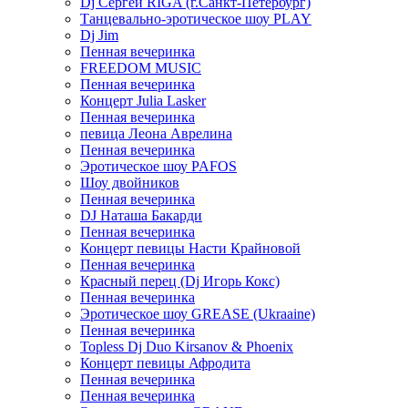
Dj Сергей RIGA (г.Санкт-Петербург)
Танцевально-эротическое шоу PLAY
Dj Jim
Пенная вечеринка
FREEDOM MUSIC
Пенная вечеринка
Концерт Julia Lasker
Пенная вечеринка
певица Леона Аврелина
Пенная вечеринка
Эротическое шоу PAFOS
Шоу двойников
Пенная вечеринка
DJ Наташа Бакарди
Пенная вечеринка
Концерт певицы Насти Крайновой
Пенная вечеринка
Красный перец (Dj Игорь Кокс)
Пенная вечеринка
Эротическое шоу GREASE (Ukraaine)
Пенная вечеринка
Topless Dj Duo Kirsanov & Phoenix
Концерт певицы Афродита
Пенная вечеринка
Пенная вечеринка