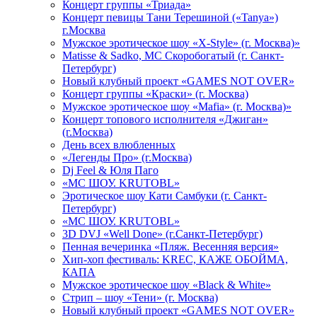
Концерт группы «Триада»
Концерт певицы Тани Терешиной («Tanya»)
г.Москва
Мужское эротическое шоу «X-Style» (г. Москва)»
Matissе & Sadko, MC Скоробогатый (г. Санкт-
Петербург)
Новый клубный проект «GAMES NOT OVER»
Концерт группы «Краски» (г. Москва)
Мужское эротическое шоу «Mafia» (г. Москва)»
Концерт топового исполнителя «Джиган»
(г.Москва)
День всех влюбленных
«Легенды Про» (г.Москва)
Dj Feel & Юля Паго
«МС ШОУ. KRUTOBL»
Эротическое шоу Кати Самбуки (г. Санкт-
Петербург)
«МС ШОУ. KRUTOBL»
3D DVJ «Well Done» (г.Санкт-Петербург)
Пенная вечеринка «Пляж. Весенняя версия»
Хип-хоп фестиваль: KREC, КАЖЕ ОБОЙМА,
КАПА
Мужское эротическое шоу «Black & White»
Стрип – шоу «Тени» (г. Москва)
Новый клубный проект «GAMES NOT OVER»