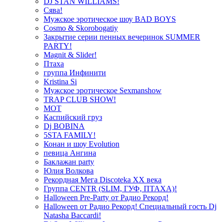
DJ STAN WILLIAMS!
Сява!
Мужское эротическое шоу BAD BOYS
Cosmo & Skorobogatiy
Закрытие серии пенных вечеринок SUMMER
PARTY!
Magnit & Slider!
Птаха
группа Инфинити
Kristina Si
Мужское эротическое Sexmanshow
TRAP CLUB SHOW!
МОТ
Каспийский груз
Dj BOBINA
5STA FAMILY!
Конан и шоу Evolution
певица Ангина
Баклажан party
Юлия Волкова
Рекордная Мега Discoteka XX века
Группа CENTR (SLIM, ГУФ, ПТАХА)!
Halloween Pre-Party от Радио Рекорд!
Halloween от Радио Рекорд! Специальный гость Dj
Natasha Baccardi!