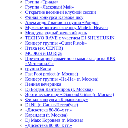
Группа «Триада»
Группа «Ласковый Май»
Открытие весенней клубной сессии
Финал конкурса Караоке-шоу
Александр Иванов и группа «Рондо»
Мужское эротическое шоу Made in Heaven
Международный женский день
TECHNO RAVE с участием DJ SHUSHUKIN
Концерт группы «Quest Pistols»
Птаха (ex. CENTR)
МС Жан и DJ Riga
Презентация фирменного компакт-диска КРК
«Метелица-С»
группа Каста
Fast Foot project (г. Москва)
Концерт группы «На-На» (г. Москва)
Пенная вечеринка
Dj Богдан Кантимиров (г. Москва)
Эротическое шоу «Diamond Girls» (г. Москва)
Финал конкурса «Караоке-шоу»
Dj Nil (г. Санкт-Петербург)
«Дискотека 80-90–х гг.»
Карандаш (г. Москва)
Dj Макс Короваев (г. Москва)
«Дискотека 80-90–х гг.»