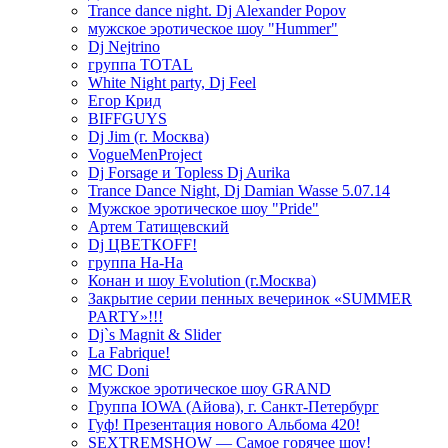
Trance dance night. Dj Alexander Popov
мужское эротическое шоу "Hummer"
Dj Nejtrino
группа TOTAL
White Night party, Dj Feel
Егор Крид
BIFFGUYS
Dj Jim (г. Москва)
VogueMenProject
Dj Forsage и Topless Dj Aurika
Trance Dance Night, Dj Damian Wasse 5.07.14
Мужское эротическое шоу "Pride"
Артем Татищевский
Dj ЦВЕТКOFF!
группа На-На
Конан и шоу Evolution (г.Москва)
Закрытие серии пенных вечеринок «SUMMER
PARTY»!!!
Dj`s Magnit & Slider
La Fabrique!
MC Doni
Мужское эротическое шоу GRAND
Группа IOWA (Айова), г. Санкт-Петербург
Гуф! Презентация нового Альбома 420!
SEXTREMSHOW — Самое горячее шоу!