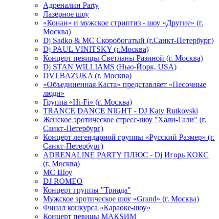
Адреналин Party
Лазерное шоу
«Конан» и мужское стриптиз - шоу «Другие» (г.
Москва)
Dj Sadko & МС Скоробогатый (г.Санкт-Петербург)
Dj PAUL VINITSKY (г.Москва)
Концерт певицы Светланы Разиной (г. Москва)
Dj STAN WILLIAMS (Нью-Йорк, USA)
DVJ BAZUKA (г. Москва)
«Объединенная Каста» представляет «Песочные
люди»
Группа «Hi-Fi» (г. Москва)
TRANCE DANCE NIGHT - DJ Katy Rutkovski
Женское эротическое стресс-шоу "Хали-Гали" (г.
Санкт-Петербург)
Концерт легендарной группы «Русский Размер» (г.
Санкт-Петербург)
ADRENALINE PARTY ПЛЮС - Dj Игорь КОКС
(г. Москва)
MC Шоу
DJ ROMEO
Концерт группы "Триада"
Мужское эротическое шоу «Grand» (г. Москва)
Финал конкурса «Караоке-шоу»
Концерт певицы МАКSИМ