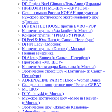
Dj's Project Noel Gitman г.Тель-Авив (Израиль)
ПРИКОЛИТИ МС-Шоу – «КРУТОБЛ»
Секс – символ России КОНАН при участии
мужского эротического экстримального шоу
«Другие»
Dj`s BATTLE HOUSE против EVRO - POP
Концерт группы «5sta family» (г. Москва)
Концерт группы "ТРИАГРУТРИКА"
Dj Feel & Юля Паго (г. Санкт - Петербург)
Dj Fire Lady (г.Москва)
Концерт группы «Demo» (г. Москва)
Пенная вечеринка
Dj Alexey Romeo (г. Санкт – Петербург)
Программа «МС ШОУ»
Концерт Александра Барыкина (г. Москва)
Эротическое стресс шоу «Платинум» (г. Санкт –
Петербург)
ADRENALINE PARTY Плюс – Women Dance
Скандальное концертное шоу "Репера СЯВА"
МС ШОУ
DJ Yankovski (г. Москва)
Мужское эротическое шоу «Made in Heaven»
(г.Москва)
Эротическое шоу «Джакомо Казанова»
Adrenaline party плюс