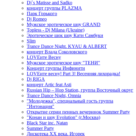
Dj`s Matisse and Sadko
концерт группы PLAZMA
Парк Горького
Dj Romeo
Мужское эротическое шоу GRAND
Topless - Dj Milana (Ukraine)
Эротическое шок шоу Кати Самбуки
Slim
Trance Dance Night. KYAU & ALBERT
концерт Влада Соколовского
LOVEите Весну
Мужское эротическое шоу "ТЕНИ"
Концерт группы Инфинити
LOVEите весну! Part 3! Весенняя лихорадка!
Dj RIGA
концерт Artic feat Asti
Russian Hip – Hop Station, группа Восточный округ
Trance Dance Night, Omnia
"Молодежка", специальный гость группа
"Интонация"
Открытие серии пенных вечеринок Summer Party
"Конан и шоу Evolution" (г.Москва)
Black Star inc. Natan
Summer Party
Дискотека ХХ века. Игорек