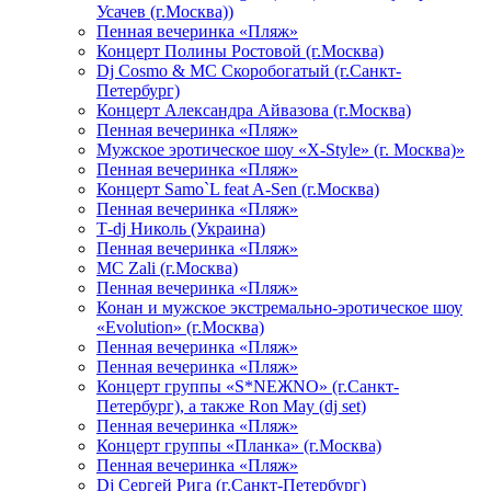
Усачев (г.Москва))
Пенная вечеринка «Пляж»
Концерт Полины Ростовой (г.Москва)
Dj Cosmo & МС Скоробогатый (г.Санкт-
Петербург)
Концерт Александра Айвазова (г.Москва)
Пенная вечеринка «Пляж»
Мужское эротическое шоу «X-Style» (г. Москва)»
Пенная вечеринка «Пляж»
Концерт Samo`L feat A-Sen (г.Москва)
Пенная вечеринка «Пляж»
Т-dj Николь (Украина)
Пенная вечеринка «Пляж»
МС Zali (г.Москва)
Пенная вечеринка «Пляж»
Конан и мужское экстремально-эротическое шоу
«Evolution» (г.Москва)
Пенная вечеринка «Пляж»
Пенная вечеринка «Пляж»
Концерт группы «S*NEЖNO» (г.Санкт-
Петербург), а также Ron May (dj set)
Пенная вечеринка «Пляж»
Концерт группы «Планка» (г.Москва)
Пенная вечеринка «Пляж»
Dj Сергей Рига (г.Санкт-Петербург)