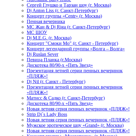
Сергей Глушко и Тарзан шоу (г. Москва)
Dj Anton Liss (г. Санкт-Петербург)
Концерт группы «Centr» (г. Москва)
Пенная вечерника
МС Жан & Dj Riga (г. Санкт-Петербург)
МС ШОУ
Dj M.E.G. (г. Москва)
Концерт "Смоки Мо" (г. Санкт - Петербург)
Концерт легендарной группы «Волга – Волга»
Dj Ruslan Sever
Певица Планка (г.Москва)
Дискотека 80/90-х «Пять Звезд»
Презентация летней серии пенных вечеринок
«ПЛЯЖ»!
Dj Nil (г. Санкт - Петербург)
Презентация летней серии пенных вечеринок
«ПЛЯЖ»!
Матисс & Садко (г. Санкт-Петербург)
Дискотека 80/90-х «Пять Звезд»
Новая летняя серия пенных вечеринок «ПЛЯЖ»!
Strip Dj`s Lady Boss
Новая летняя серия пенных вечеринок «ПЛЯЖ»!
Мужское эротическое шоу «Grand» (г. Москва)
Новая летняя серия пенных вечеринок «ПЛЯЖ»!