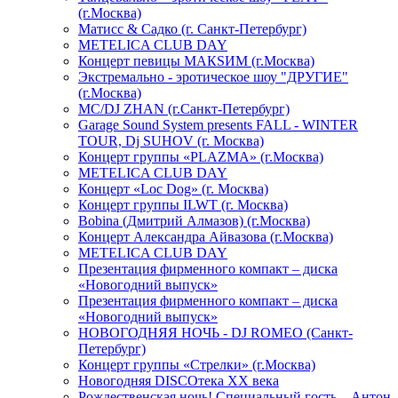
(г.Москва)
Матисс & Садко (г. Санкт-Петербург)
METELICA CLUB DAY
Концерт певицы МАКSИМ (г.Москва)
Экстремально - эротическое шоу "ДРУГИЕ"
(г.Москва)
МС/DJ ZHAN (г.Санкт-Петербург)
Garage Sound System presents FALL - WINTER
TOUR, Dj SUHOV (г. Москва)
Концерт группы «PLAZMA» (г.Москва)
METELICA CLUB DAY
Концерт «Loc Dog» (г. Москва)
Концерт группы ILWT (г. Москва)
Bobina (Дмитрий Алмазов) (г.Москва)
Концерт Александра Айвазова (г.Москва)
METELICA CLUB DAY
Презентация фирменного компакт – диска
«Новогодний выпуск»
Презентация фирменного компакт – диска
«Новогодний выпуск»
НОВОГОДНЯЯ НОЧЬ - DJ ROMEO (Санкт-
Петербург)
Концерт группы «Стрелки» (г.Москва)
Новогодняя DISCOтека ХХ века
Рождественская ночь! Специальный гость – Антон