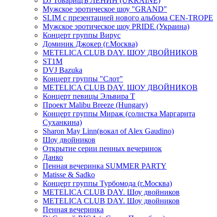
DJ ТоварищЪ ЛЕНИН (UKRAINE)
Мужское эротическое шоу "GRAND"
SLIM с презентацией нового альбома CEN-TROPE
Мужское эротическое шоу PRIDE (Украина)
Концерт группы Вирус
Доминик Джокер (г.Москва)
METELICA CLUB DAY. ШОУ ДВОЙНИКОВ
ST1M
DVJ Bazuka
Концерт группы "Слот"
METELICA CLUB DAY. ШОУ ДВОЙНИКОВ
Концерт певицы Эльвира Т
Проект Malibu Breeze (Hungary)
Концерт группы Мираж (солистка Маргарита
Суханкина)
Sharon May Linn(вокал of Alex Gaudino)
Шоу двойников
Открытие серии пенных вечеринок
Данко
Пенная вечеринка SUMMER PARTY
Matisse & Sadko
Концерт группы Турбомода (г.Москва)
METELICA CLUB DAY. Шоу двойников
METELICA CLUB DAY. Шоу двойников
Пенная вечеринка