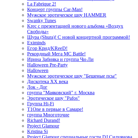
La Fabrique 2!
Концерт группы Car-Man!
Мужское эротическое шоу HAMMER
Swanky Tunes
Krec с презентацией нового альбома «Воздух
Свободы»
Шура (Shura)! С новой концертной программой!
Eximinds
Егор Крид/KReeD!
Рекордный Мега МС Battle!
Ирина Забияка и группа Чи-Ли
Halloween Pre-Party
Halloween
Мужское эротическое шоу "Бешеные псы"
Дискотека ХХ века
Лок - Дог
группа "Маяковский" г. Москва
Эротическое шоу "Pafos"
Группа Hi-Fi
T1One в первые в Самаре!
группа Многоточие
Richard Durand!
Project Glamour
Kristina Si
Project Glamour специальные гости DJ Силуянова