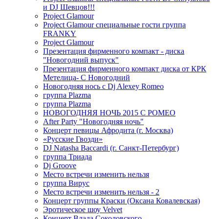
и DJ Шевцов!!!
Project Glamour
Project Glamour специальные гости группа
FRANKY
Project Glamour
Презентация фирменного компакт - диска
"Новогодний выпуск"
Презентация фирменного компакт диска от КРК
Метелица- С Новогодний
Новогодняя нось с Dj Alexey Romeo
группа Plazma
группа Plazma
НОВОГОДНЯЯ НОЧЬ 2015 C РОМЕО
After Party "Новогодняя ночь"
Концерт певицы Афродита (г. Москва)
«Русские Гвозди»
DJ Natasha Baccardi (г. Санкт-Петербург)
группа Триада
Dj Groove
Место встречи изменить нельзя
группа Вирус
Место встречи изменить нельзя - 2
Концерт группы Краски (Оксана Ковалевская)
Эротическое шоу Velvet
Концерт Влада Соколовского