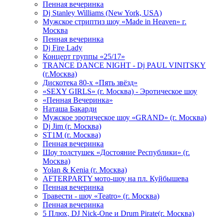
Пенная вечеринка
Dj Stanley Williams (New York, USA)
Мужское стриптиз шоу «Made in Heaven» г.
Москва
Пенная вечеринка
Dj Fire Lady
Концерт группы «25/17»
TRANCE DANCE NIGHT - Dj PAUL VINITSKY
(г.Москва)
Дискотека 80-х «Пять звёзд»
«SEXY GIRLS» (г. Москва) - Эротическое шоу
«Пенная Вечеринка»
Hаташа Бакарди
Мужское эротическое шоу «GRAND» (г. Москва)
Dj Jim (г. Москва)
ST1M (г. Москва)
Пенная вечеринка
Шоу толстушек «Достояние Республики» (г.
Москва)
Yolan & Kenia (г. Москва)
AFTERPARTY мото-шоу на пл. Куйбышева
Пенная вечеринка
Травести - шоу «Teatro» (г. Москва)
Пенная вечеринка
5 Плюх, DJ Nick-One и Drum Pirate(г. Москва)