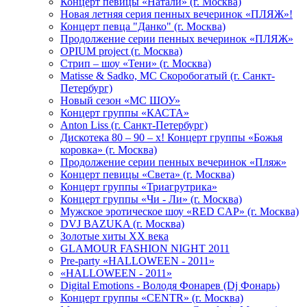
Концерт певицы «Натали» (г. Москва)
Новая летняя серия пенных вечеринок «ПЛЯЖ»!
Концерт певца "Данко" (г. Москва)
Продолжение серии пенных вечеринок «ПЛЯЖ»
OPIUM project (г. Москва)
Стрип – шоу «Тени» (г. Москва)
Matissе & Sadko, MC Скоробогатый (г. Санкт-
Петербург)
Новый сезон «МС ШОУ»
Концерт группы «КАСТА»
Anton Liss (г. Санкт-Петербург)
Дискотека 80 – 90 – х! Концерт группы «Божья
коровка» (г. Москва)
Продолжение серии пенных вечеринок «Пляж»
Концерт певицы «Света» (г. Москва)
Концерт группы «Триагрутрика»
Концерт группы «Чи - Ли» (г. Москва)
Мужское эротическое шоу «RED CAP» (г. Москва)
DVJ BAZUKA (г. Москва)
Золотые хиты XX века
GLAMOUR FASHION NIGHT 2011
Pre-party «HALLOWEEN - 2011»
«HALLOWEEN - 2011»
Digital Emotions - Володя Фонарев (Dj Фонарь)
Концерт группы «CENTR» (г. Москва)