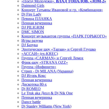
«Поезд Молодежи».
ВЛАД ТОПАЛОВ. «ДОМ-2»
Daimond Girls
Концерт Татьяны Ивановой и гр. «Комбинация»
Dj Fire Lady
Певица ПЛАНКА
Пенная вечеринка
DJ PILIGRIM
DMC SIMON
Концерт музыкантов группы «ПАРК ГОРЬКОГО»
Игры разума
DJ Базука
Эротическое шоу «Тарзан» и Сергей Глушко
«АССАИ» (ex-KREC)
Группа «CARMAN» и Сергей Лемох
Фрик-шоу «STRANA OZZ»
Группа «Инфинити»
Стрип - Dj MILANA (Украина)
DJ Игорь Кокс
Пенная вечеринка
Дискотека 80-х
Dj ROMEO
Le Truk aka Децл & Dj Nik One
Пенная вечеринка
Dance battle
Dj Stanley Williams (New York)