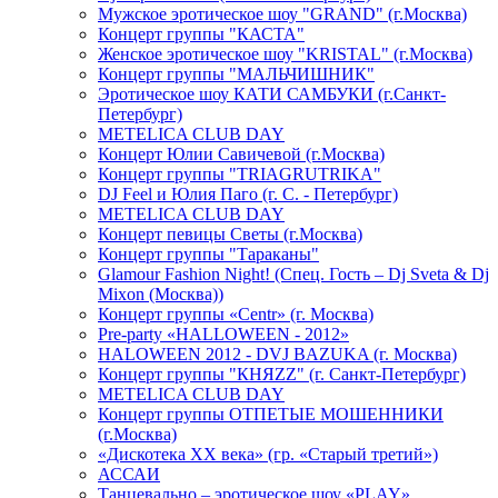
Мужское эротическое шоу "GRAND" (г.Москва)
Концерт группы "КАСТА"
Женское эротическое шоу "KRISTAL" (г.Москва)
Концерт группы "МАЛЬЧИШНИК"
Эротическое шоу КАТИ САМБУКИ (г.Санкт-
Петербург)
METELICA CLUB DAY
Концерт Юлии Савичевой (г.Москва)
Концерт группы "TRIAGRUTRIKA"
DJ Feel и Юлия Паго (г. С. - Петербург)
METELICA CLUB DAY
Концерт певицы Светы (г.Москва)
Концерт группы "Тараканы"
Glamour Fashion Night! (Спец. Гость – Dj Sveta & Dj
Mixon (Москва))
Концерт группы «Centr» (г. Москва)
Pre-party «HALLOWEEN - 2012»
HALOWEEN 2012 - DVJ BAZUKA (г. Москва)
Концерт группы "КНЯZZ" (г. Санкт-Петербург)
METELICA CLUB DAY
Концерт группы ОТПЕТЫЕ МОШЕННИКИ
(г.Москва)
«Дискотека ХХ века» (гр. «Старый третий»)
АССАИ
Танцевально – эротическое шоу «PLAY»