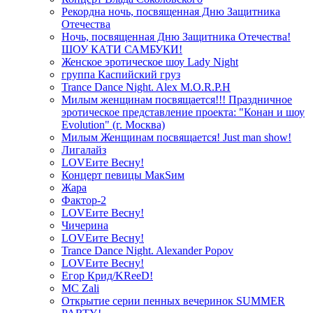
Рекордна ночь, посвященная Дню Защитника
Отечества
Ночь, посвященная Дню Защитника Отечества!
ШОУ КАТИ САМБУКИ!
Женское эротическое шоу Lady Night
группа Каспийский груз
Trance Dance Night. Alex M.O.R.P.H
Милым женщинам посвящается!!! Праздничное
эротическое представление проекта: "Конан и шоу
Evolution" (г. Москва)
Милым Женщинам посвящается! Just man show!
Лигалайз
LOVEите Весну!
Концерт певицы МакSим
Жара
Фактор-2
LOVEите Весну!
Чичерина
LOVEите Весну!
Trance Dance Night. Alexander Popov
LOVEите Весну!
Егор Крид/KReeD!
MC Zali
Открытие серии пенных вечеринок SUMMER