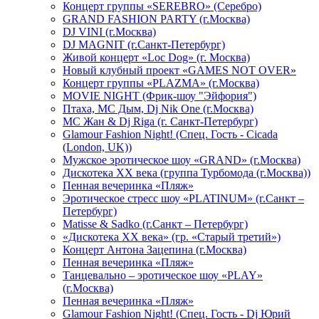
Концерт группы «SEREBRO» (Серебро)
GRAND FASHION PARTY (г.Москва)
DJ VINI (г.Москва)
DJ MAGNIT (г.Санкт-Петербург)
Живой концерт «Loc Dog» (г. Москва)
Новый клубный проект «GAMES NOT OVER»
Концерт группы «PLAZMA» (г.Москва)
MOVIE NIGHT (Фрик-шоу "Эйфория")
Птаха, МС Дым, Dj Nik One (г.Москва)
МС Жан & Dj Riga (г. Санкт-Петербург)
Glamour Fashion Night! (Спец. Гость - Cicada
(London, UK))
Мужское эротическое шоу «GRAND» (г.Москва)
Дискотека XX века (группа Турбомода (г.Москва))
Пенная вечеринка «Пляж»
Эротическое стресс шоу «PLATINUM» (г.Санкт –
Петербург)
Matisse & Sadko (г.Санкт – Петербург)
«Дискотека ХХ века» (гр. «Старый третий»)
Концерт Антона Зацепина (г.Москва)
Пенная вечеринка «Пляж»
Танцевально – эротическое шоу «PLAY»
(г.Москва)
Пенная вечеринка «Пляж»
Glamour Fashion Night! (Спец. Гость - Dj Юрий