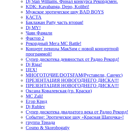
Dj Stan Williams. Финал конкурса Рекордсмен.
KDK: Kavabanga, Depo, Kolibri!
Мужское эротическое шоу BAD BOYS
КАСТА
Баклажан Party часть вторая!
Dj MY!
Чаян Фамали
Фактор 2
Рекордный Мега МС Battle!
Концерт певицы МакSим с новой концертной
программой!
Супер дискотека девяностых от Радио Рекорд!
Dj Riga!
ЦЕХ!
МНОГОТОЧИЕ/DOTSFAM(Руставели, Санчес)
ПРЕЗЕНТАЦИЯ НОВОГОДНЕГО ДИСКА!!!
ПРЕЗЕНТАЦИЯ НОВОГОДНЕГО ДИСКА!!!
Оксана Ковалевская (гр. Краски)
MC Zali!
Егор Крид
Dj Rublev
Супер дискотека двадцатого века от Радио Рекорд!
Событие: Эротическое шоу «Красная Шапочка»!
группа Триада
Cosmo & Skorobogatiy