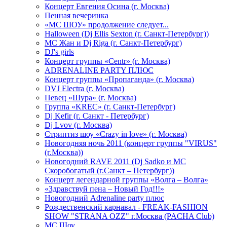
Концерт Евгения Осина (г. Москва)
Пенная вечеринка
«МС ШОУ» продолжение следует...
Halloween (Dj Ellis Sexton (г. Санкт-Петербург))
МС Жан и Dj Riga (г. Санкт-Петербург)
DJ's girls
Концерт группы «Centr» (г. Москва)
ADRENALINE PARTY ПЛЮС
Концерт группы «Пропаганда» (г. Москва)
DVJ Electra (г. Москва)
Певец «Шура» (г. Москва)
Группа «KREC» (г. Санкт-Петербург)
Dj Kefir (г. Санкт - Петербург)
Dj Lvov (г. Москва)
Стриптиз шоу «Crazy in love» (г. Москва)
Новогодняя ночь 2011 (концерт группы "VIRUS"
(г.Москва))
Новогодний RAVE 2011 (Dj Sadko и MC
Скоробогатый (г.Санкт – Петербург))
Концерт легендарной группы «Волга – Волга»
«Здравствуй пена – Новый Год!!!»
Новогодний Adrenaline party плюс
Рождественский карнавал - FREAK-FASHION
SHOW "STRANA OZZ" г.Москва (PACHA Club)
MC Шоу