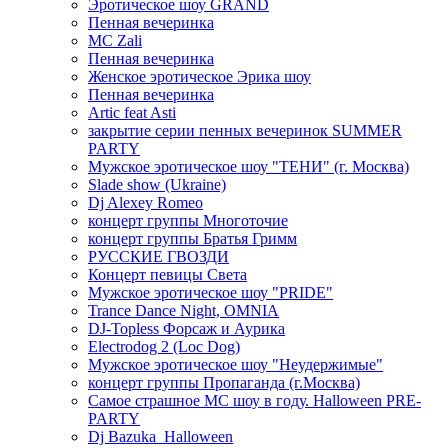
Эротическое шоу GRAND
Пенная вечеринка
MC Zali
Пенная вечеринка
Женское эротическое Эрика шоу
Пенная вечеринка
Artic feat Asti
закрытие серии пенных вечеринок SUMMER
PARTY
Мужское эротическое шоу "ТЕНИ" (г. Москва)
Slade show (Ukraine)
Dj Alexey Romeo
концерт группы Многоточие
концерт группы Братья Гримм
РУССКИЕ ГВОЗДИ
Концерт певицы Света
Мужское эротическое шоу "PRIDE"
Trance Dance Night, OMNIA
DJ-Topless Форсаж и Аурика
Electrodog 2 (Loc Dog)
Мужское эротическое шоу "Неудержимые"
концерт группы Пропаганда (г.Москва)
Самое страшное МС шоу в году. Halloween PRE-
PARTY
Dj Bazuka_Halloween