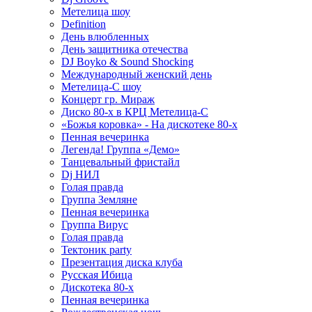
Метелица шоу
Definition
День влюбленных
День защитника отечества
DJ Boyko & Sound Shocking
Международный женский день
Метелица-С шоу
Концерт гр. Мираж
Диско 80-х в КРЦ Метелица-С
«Божья коровка» - На дискотеке 80-х
Пенная вечеринка
Легенда! Группа «Демо»
Танцевальный фристайл
Dj НИЛ
Голая правда
Группа Земляне
Пенная вечеринка
Группа Вирус
Голая правда
Тектоник party
Презентация диска клуба
Русская Ибица
Дискотека 80-х
Пенная вечеринка