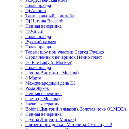
Рождественская ночь
Голая правда
Dj Antonio
Танцевальный фристайл
Dj Наташа Baccardi
Пенная вечеринка
гр.Чи-Ли
Голая правда
Русский размер
Голая правда
Тарзан шоу при участии Сергея Глушко
Серия пенных вечеринок Пенно-пласт
DJ Fire Lady (г. Москва)
Голая правда
группа Винтаж (г. Москва)
8 Марта
Международный день DJ
Рома Жуков
Пенная вечеринка
Света (г. Москва)
Звуковая терапия
Bobina(Дмитрий Алмазов). Золотая ночь OLMECA
Пенная вечеринка
группа Лицей (г. Москва)
Презентация диска «Метелица-С» выпуск 2