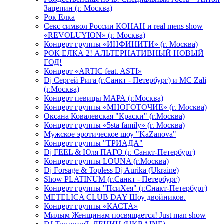
Зацепин (г. Москва)
Рок Елка
Секс символ России КОНАН и real mens show
«REVOLUYION» (г. Москва)
Концерт группы «ИНФИНИТИ» (г. Москва)
РОК ЕЛКА 2! АЛЬТЕРНАТИВНЫЙ НОВЫЙ
ГОД!
Концерт «ARTIC feat. ASTI»
Dj Сергей Рига (г.Санкт - Петербург) и MC Zali
(г.Москва)
Концерт певицы МАРА (г.Москва)
Концерт группы «МНОГОТОЧИЕ» (г. Москва)
Оксана Ковалевская "Краски" (г.Москва)
Концерт группы «5sta family» (г. Москва)
Мужское эротическое шоу "KaZanova"
Концерт группы "ТРИАДА"
Dj FEEL & Юля ПАГО (г. Санкт-Петербург)
Концерт группы LOUNA (г.Москва)
Dj Forsage & Topless Dj Aurika (Ukraine)
Show PLATINUM (г.Санкт - Петербург)
Концерт группы "ПсиХея" (г.Снакт-Петербург)
METELICA CLUB DAY Шоу двойников.
Концерт группы «КАСТА»
Милым Женщинам посвящается! Just man show