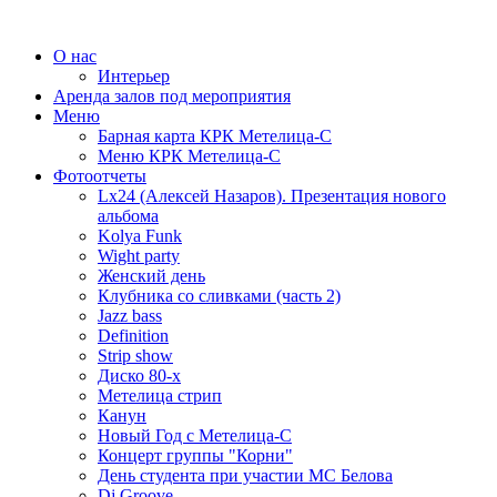
О нас
Интерьер
Аренда залов под мероприятия
Меню
Барная карта КРК Метелица-С
Меню КРК Метелица-С
Фотоотчеты
Lx24 (Алексей Назаров). Презентация нового
альбома
Kolya Funk
Wight party
Женский день
Клубника со сливками (часть 2)
Jazz bass
Definition
Strip show
Диско 80-х
Метелица стрип
Канун
Новый Год с Метелица-С
Концерт группы "Корни"
День студента при участии МС Белова
Dj Groove