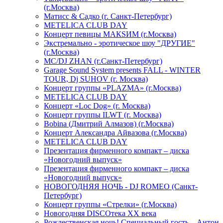
(г.Москва)
Матисс & Садко (г. Санкт-Петербург)
METELICA CLUB DAY
Концерт певицы МАКSИМ (г.Москва)
Экстремально - эротическое шоу "ДРУГИЕ"
(г.Москва)
МС/DJ ZHAN (г.Санкт-Петербург)
Garage Sound System presents FALL - WINTER
TOUR, Dj SUHOV (г. Москва)
Концерт группы «PLAZMA» (г.Москва)
METELICA CLUB DAY
Концерт «Loc Dog» (г. Москва)
Концерт группы ILWT (г. Москва)
Bobina (Дмитрий Алмазов) (г.Москва)
Концерт Александра Айвазова (г.Москва)
METELICA CLUB DAY
Презентация фирменного компакт – диска
«Новогодний выпуск»
Презентация фирменного компакт – диска
«Новогодний выпуск»
НОВОГОДНЯЯ НОЧЬ - DJ ROMEO (Санкт-
Петербург)
Концерт группы «Стрелки» (г.Москва)
Новогодняя DISCOтека ХХ века
Рождественская ночь! Специальный гость – Антон