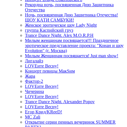
Рекордна ночь, посвященная Дню Защитника
Отечества
Ночь, посвященная Дню Защитника Отечества!
ШОУ КАТИ САМБУКИ!
Женское эротическое шоу Lady Night
группа Каспийский груз
Trance Dance Night. Alex M.O.R.P.H
Милым женщинам посвящается!!! Праздничное
эротическое представление проекта: "Конан и шоу
Evolution" (г. Москва)
Милым Женщинам посвящается! Just man show!
Лигалайз
LOVEите Весну!
Концерт певицы МакSим
Жара
Фактор-2
LOVEите Весну!
Чичерина
LOVEите Весну!
Trance Dance Night. Alexander Popov
LOVEите Весну!
Егор Крид/KReeD!
MC Zali
Открытие серии пенных вечеринок SUMMER