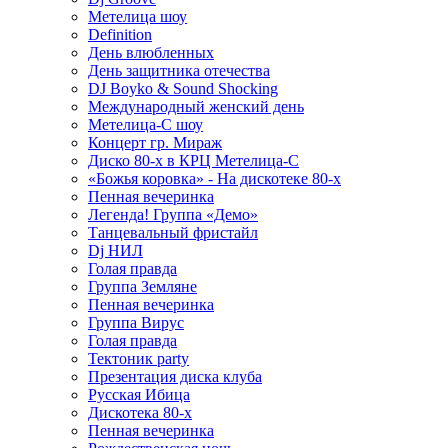
Метелица шоу
Definition
День влюбленных
День защитника отечества
DJ Boyko & Sound Shocking
Международный женский день
Метелица-С шоу
Концерт гр. Мираж
Диско 80-х в КРЦ Метелица-С
«Божья коровка» - На дискотеке 80-х
Пенная вечеринка
Легенда! Группа «Демо»
Танцевальный фристайл
Dj НИЛ
Голая правда
Группа Земляне
Пенная вечеринка
Группа Вирус
Голая правда
Тектоник party
Презентация диска клуба
Русская Ибица
Дискотека 80-х
Пенная вечеринка