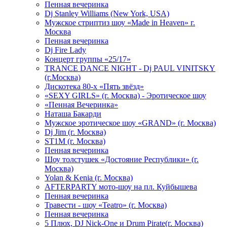
Пенная вечеринка
Dj Stanley Williams (New York, USA)
Мужское стриптиз шоу «Made in Heaven» г.
Москва
Пенная вечеринка
Dj Fire Lady
Концерт группы «25/17»
TRANCE DANCE NIGHT - Dj PAUL VINITSKY
(г.Москва)
Дискотека 80-х «Пять звёзд»
«SEXY GIRLS» (г. Москва) - Эротическое шоу
«Пенная Вечеринка»
Hаташа Бакарди
Мужское эротическое шоу «GRAND» (г. Москва)
Dj Jim (г. Москва)
ST1M (г. Москва)
Пенная вечеринка
Шоу толстушек «Достояние Республики» (г.
Москва)
Yolan & Kenia (г. Москва)
AFTERPARTY мото-шоу на пл. Куйбышева
Пенная вечеринка
Травести - шоу «Teatro» (г. Москва)
Пенная вечеринка
5 Плюх, DJ Nick-One и Drum Pirate(г. Москва)