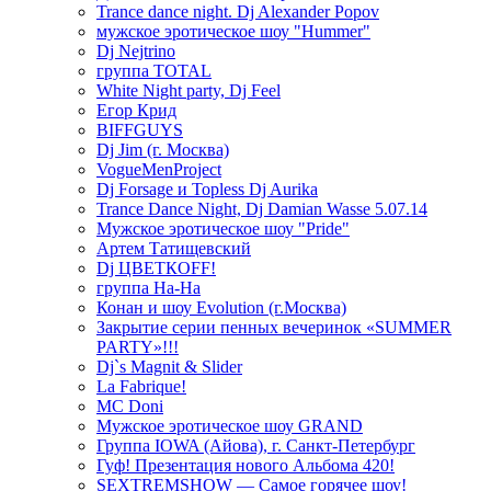
Trance dance night. Dj Alexander Popov
мужское эротическое шоу "Hummer"
Dj Nejtrino
группа TOTAL
White Night party, Dj Feel
Егор Крид
BIFFGUYS
Dj Jim (г. Москва)
VogueMenProject
Dj Forsage и Topless Dj Aurika
Trance Dance Night, Dj Damian Wasse 5.07.14
Мужское эротическое шоу "Pride"
Артем Татищевский
Dj ЦВЕТКOFF!
группа На-На
Конан и шоу Evolution (г.Москва)
Закрытие серии пенных вечеринок «SUMMER
PARTY»!!!
Dj`s Magnit & Slider
La Fabrique!
MC Doni
Мужское эротическое шоу GRAND
Группа IOWA (Айова), г. Санкт-Петербург
Гуф! Презентация нового Альбома 420!
SEXTREMSHOW — Самое горячее шоу!