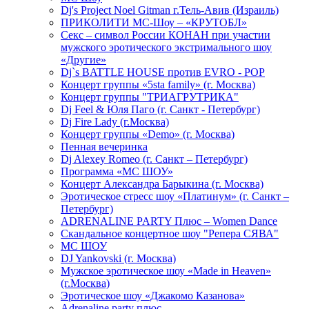
Dj's Project Noel Gitman г.Тель-Авив (Израиль)
ПРИКОЛИТИ МС-Шоу – «КРУТОБЛ»
Секс – символ России КОНАН при участии
мужского эротического экстримального шоу
«Другие»
Dj`s BATTLE HOUSE против EVRO - POP
Концерт группы «5sta family» (г. Москва)
Концерт группы "ТРИАГРУТРИКА"
Dj Feel & Юля Паго (г. Санкт - Петербург)
Dj Fire Lady (г.Москва)
Концерт группы «Demo» (г. Москва)
Пенная вечеринка
Dj Alexey Romeo (г. Санкт – Петербург)
Программа «МС ШОУ»
Концерт Александра Барыкина (г. Москва)
Эротическое стресс шоу «Платинум» (г. Санкт –
Петербург)
ADRENALINE PARTY Плюс – Women Dance
Скандальное концертное шоу "Репера СЯВА"
МС ШОУ
DJ Yankovski (г. Москва)
Мужское эротическое шоу «Made in Heaven»
(г.Москва)
Эротическое шоу «Джакомо Казанова»
Adrenaline party плюс