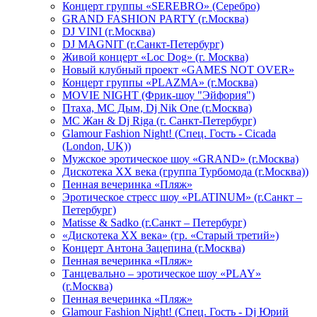
Концерт группы «SEREBRO» (Серебро)
GRAND FASHION PARTY (г.Москва)
DJ VINI (г.Москва)
DJ MAGNIT (г.Санкт-Петербург)
Живой концерт «Loc Dog» (г. Москва)
Новый клубный проект «GAMES NOT OVER»
Концерт группы «PLAZMA» (г.Москва)
MOVIE NIGHT (Фрик-шоу "Эйфория")
Птаха, МС Дым, Dj Nik One (г.Москва)
МС Жан & Dj Riga (г. Санкт-Петербург)
Glamour Fashion Night! (Спец. Гость - Cicada
(London, UK))
Мужское эротическое шоу «GRAND» (г.Москва)
Дискотека XX века (группа Турбомода (г.Москва))
Пенная вечеринка «Пляж»
Эротическое стресс шоу «PLATINUM» (г.Санкт –
Петербург)
Matisse & Sadko (г.Санкт – Петербург)
«Дискотека ХХ века» (гр. «Старый третий»)
Концерт Антона Зацепина (г.Москва)
Пенная вечеринка «Пляж»
Танцевально – эротическое шоу «PLAY»
(г.Москва)
Пенная вечеринка «Пляж»
Glamour Fashion Night! (Спец. Гость - Dj Юрий