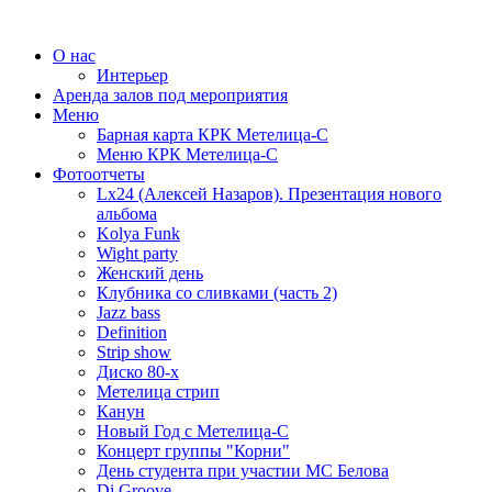
О нас
Интерьер
Аренда залов под мероприятия
Меню
Барная карта КРК Метелица-С
Меню КРК Метелица-С
Фотоотчеты
Lx24 (Алексей Назаров). Презентация нового
альбома
Kolya Funk
Wight party
Женский день
Клубника со сливками (часть 2)
Jazz bass
Definition
Strip show
Диско 80-х
Метелица стрип
Канун
Новый Год с Метелица-С
Концерт группы "Корни"
День студента при участии МС Белова
Dj Groove