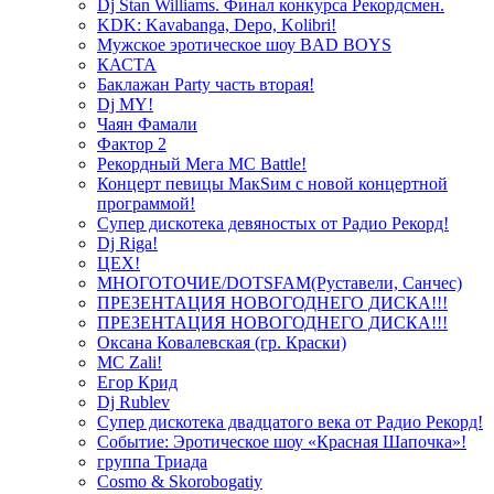
Dj Stan Williams. Финал конкурса Рекордсмен.
KDK: Kavabanga, Depo, Kolibri!
Мужское эротическое шоу BAD BOYS
КАСТА
Баклажан Party часть вторая!
Dj MY!
Чаян Фамали
Фактор 2
Рекордный Мега МС Battle!
Концерт певицы МакSим с новой концертной
программой!
Супер дискотека девяностых от Радио Рекорд!
Dj Riga!
ЦЕХ!
МНОГОТОЧИЕ/DOTSFAM(Руставели, Санчес)
ПРЕЗЕНТАЦИЯ НОВОГОДНЕГО ДИСКА!!!
ПРЕЗЕНТАЦИЯ НОВОГОДНЕГО ДИСКА!!!
Оксана Ковалевская (гр. Краски)
MC Zali!
Егор Крид
Dj Rublev
Супер дискотека двадцатого века от Радио Рекорд!
Событие: Эротическое шоу «Красная Шапочка»!
группа Триада
Cosmo & Skorobogatiy