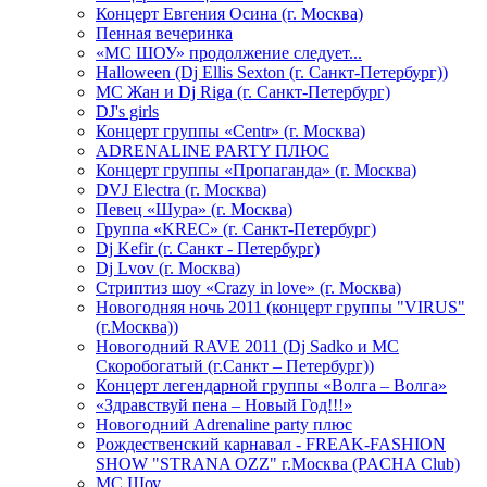
Концерт Евгения Осина (г. Москва)
Пенная вечеринка
«МС ШОУ» продолжение следует...
Halloween (Dj Ellis Sexton (г. Санкт-Петербург))
МС Жан и Dj Riga (г. Санкт-Петербург)
DJ's girls
Концерт группы «Centr» (г. Москва)
ADRENALINE PARTY ПЛЮС
Концерт группы «Пропаганда» (г. Москва)
DVJ Electra (г. Москва)
Певец «Шура» (г. Москва)
Группа «KREC» (г. Санкт-Петербург)
Dj Kefir (г. Санкт - Петербург)
Dj Lvov (г. Москва)
Стриптиз шоу «Crazy in love» (г. Москва)
Новогодняя ночь 2011 (концерт группы "VIRUS"
(г.Москва))
Новогодний RAVE 2011 (Dj Sadko и MC
Скоробогатый (г.Санкт – Петербург))
Концерт легендарной группы «Волга – Волга»
«Здравствуй пена – Новый Год!!!»
Новогодний Adrenaline party плюс
Рождественский карнавал - FREAK-FASHION
SHOW "STRANA OZZ" г.Москва (PACHA Club)
MC Шоу