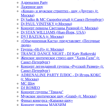
Адреналин Party
Лазерное шоу
«Конан» и мужское стриптиз - шоу «Другие» (г.
Москва)
Dj Sadko & МС Скоробогатый (г.Санкт-Петербург)
Dj PAUL VINITSKY (г.Москва)
Концерт певицы Светланы Разиной (г. Москва)
Dj STAN WILLIAMS (Нью-Йорк, USA)
DVJ BAZUKA (г. Москва)
«Объединенная Каста» представляет «Песочные
люди»
Группа «Hi-Fi» (г. Москва)
TRANCE DANCE NIGHT - DJ Katy Rutkovski
Женское эротическое стресс-шоу "Хали-Гали" (г.
Санкт-Петербург)
Концерт легендарной группы «Русский Размер» (г.
Санкт-Петербург)
ADRENALINE PARTY ПЛЮС - Dj Игорь КОКС
(г. Москва)
MC Шоу
DJ ROMEO
Концерт группы "Триада"
Мужское эротическое шоу «Grand» (г. Москва)
Финал конкурса «Караоке-шоу»
Концерт певицы МАКSИМ