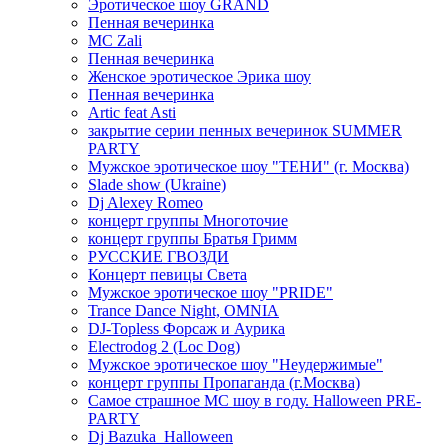
Эротическое шоу GRAND
Пенная вечеринка
MC Zali
Пенная вечеринка
Женское эротическое Эрика шоу
Пенная вечеринка
Artic feat Asti
закрытие серии пенных вечеринок SUMMER
PARTY
Мужское эротическое шоу "ТЕНИ" (г. Москва)
Slade show (Ukraine)
Dj Alexey Romeo
концерт группы Многоточие
концерт группы Братья Гримм
РУССКИЕ ГВОЗДИ
Концерт певицы Света
Мужское эротическое шоу "PRIDE"
Trance Dance Night, OMNIA
DJ-Topless Форсаж и Аурика
Electrodog 2 (Loc Dog)
Мужское эротическое шоу "Неудержимые"
концерт группы Пропаганда (г.Москва)
Самое страшное МС шоу в году. Halloween PRE-
PARTY
Dj Bazuka_Halloween