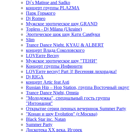
Dj`s Matisse and Sadko
концерт группы PLAZMA
Парк Горького
Dj Romeo
Мужское эротическое шоу GRAND
Topless - Dj Milana (Ukraine)
Эротическое шок шоу Кати Самбуки
Slim
Trance Dance Night. KYAU & ALBERT
концерт Влада Соколовского
LOVEите Весну
Мужское эротическое шоу "ТЕНИ"
Концерт группы Инфинити
LOVEите весну! Part 3! Весенняя лихорадка!
Dj RIGA
концерт Artic feat Asti
Russian Hip – Hop Station, группа Восточный округ
Trance Dance Night, Omnia
"Молодежка", специальный гость группа
"Интонация"
Открытие серии пенных вечеринок Summer Party
"Конан и шоу Evolution" (г.Москва)
Black Star inc. Natan
Summer Party
Дискотека ХХ века. Игорек