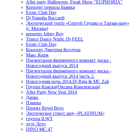
After party Halloween, Freak Show "EUPHORIA"
Концерт певицы Бьянка
Erotic Club Day
Dj Natasha Baccardi
Эротический театр «Сергей Глушко и Тарзан-шоу»
(г. Москва)
концерт Johny Boy
Trance Dance Night. Dj FEEL
Erotic Club Day
Концерт Дмитрия Колдуна
Макс Корж
Презентация фирменного компакт диска -
Новогодний выпуск 2014
Презентация фирменного компакт диска -
Новогодний выпуск 2014 часть 2.
Новогодняя ночь 2014.Dj Riga & MC Zali
Группа Краски(Оксана Ковалевская)
After Party New Year 2014
Данко
Планка
Проект Revel Boys
Эротическое стресс шоу «PLATINUM»
группа ILWT
дуэт Лето
DINO MC 47