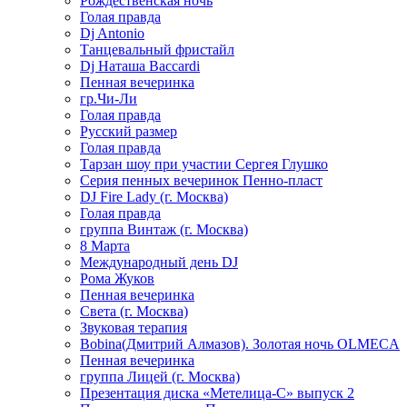
Рождественская ночь
Голая правда
Dj Antonio
Танцевальный фристайл
Dj Наташа Baccardi
Пенная вечеринка
гр.Чи-Ли
Голая правда
Русский размер
Голая правда
Тарзан шоу при участии Сергея Глушко
Серия пенных вечеринок Пенно-пласт
DJ Fire Lady (г. Москва)
Голая правда
группа Винтаж (г. Москва)
8 Марта
Международный день DJ
Рома Жуков
Пенная вечеринка
Света (г. Москва)
Звуковая терапия
Bobina(Дмитрий Алмазов). Золотая ночь OLMECA
Пенная вечеринка
группа Лицей (г. Москва)
Презентация диска «Метелица-С» выпуск 2