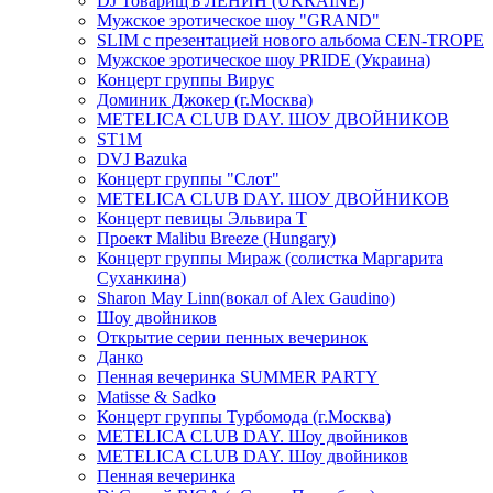
DJ ТоварищЪ ЛЕНИН (UKRAINE)
Мужское эротическое шоу "GRAND"
SLIM с презентацией нового альбома CEN-TROPE
Мужское эротическое шоу PRIDE (Украина)
Концерт группы Вирус
Доминик Джокер (г.Москва)
METELICA CLUB DAY. ШОУ ДВОЙНИКОВ
ST1M
DVJ Bazuka
Концерт группы "Слот"
METELICA CLUB DAY. ШОУ ДВОЙНИКОВ
Концерт певицы Эльвира Т
Проект Malibu Breeze (Hungary)
Концерт группы Мираж (солистка Маргарита
Суханкина)
Sharon May Linn(вокал of Alex Gaudino)
Шоу двойников
Открытие серии пенных вечеринок
Данко
Пенная вечеринка SUMMER PARTY
Matisse & Sadko
Концерт группы Турбомода (г.Москва)
METELICA CLUB DAY. Шоу двойников
METELICA CLUB DAY. Шоу двойников
Пенная вечеринка