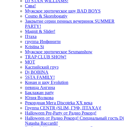
DJ STAN WILLIAMS!
Сява!
Мужское эротическое шоу BAD BOYS
Cosmo & Skorobogatiy
Закрытие серии пенных вечеринок SUMMER
PARTY!
Magnit & Slider!
Птаха
группа Инфинити
Kristina Si
Мужское эротическое Sexmanshow
TRAP CLUB SHOW!
МОТ
Каспийский груз
Dj BOBINA
5STA FAMILY!
Конан и шоу Evolution
певица Ангина
Баклажан party
Юлия Волкова
Рекордная Мега Discoteka XX века
Группа CENTR (SLIM, ГУФ, ПТАХА)!
Halloween Pre-Party от Радио Рекорд!
Halloween от Радио Рекорд! Специальный гость Dj
Natasha Baccardi!