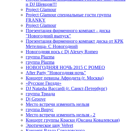
и DJ Шевцов!!!
Project Glamour
Project Glamour специальные гости группа
FRANKY
Project Glamour
Презентация фирменного компакт - диска
"Новогодний выпуск"
Презентация фирменного компакт диска от КРК
Метелица- С Новогодний
Новогодняя нось с Dj Alexey Romeo
группа Plazma
группа Plazma
НОВОГОДНЯЯ НОЧЬ 2015 C РОМЕО
After Party "Новогодняя ночь"
Концерт певицы Афродита (г. Москва)
«Русские Гвозди»
DJ Natasha Baccardi (г. Санкт-Петербург)
группа Триада
Dj Groove
Место встречи изменить нельзя
группа Вирус
Место встречи изменить нельзя - 2
Концерт группы Краски (Оксана Ковалевская)
Эротическое шоу Velvet
Концерт Влада Соколовского