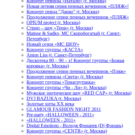
Концерт певицы «Натали» (г. Москва)
Новая летняя серия пенных вечеринок «ПЛЯЖ»!
Концерт певца "Данко" (г. Москва)
Продолжение серии пенных вечеринок «ПЛЯЖ»
OPIUM project (г. Москва)
Стрип – шоу «Тени» (г. Москва)
Matissе & Sadko, MC Скоробогатый (г. Санкт-
Петербург)
Новый сезон «МС ШОУ»
Концерт группы «КАСТА»
Anton Liss (г. Санкт-Петербург)
Дискотека 80 – 90 – х! Концерт группы «Божья
коровка» (г. Москва)
Продолжение серии пенных вечеринок «Пляж»
Концерт певицы «Света» (г. Москва)
Концерт группы «Триагрутрика»
Концерт группы «Чи - Ли» (г. Москва)
Мужское эротическое шоу «RED CAP» (г. Москва)
DVJ BAZUKA (г. Москва)
Золотые хиты XX века
GLAMOUR FASHION NIGHT 2011
Pre-party «HALLOWEEN - 2011»
«HALLOWEEN - 2011»
Digital Emotions - Володя Фонарев (Dj Фонарь)
Концерт группы «CENTR» (г. Москва)