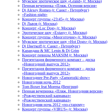
Мужское эротическое шоу «Grand» (г. Москва)
Пенная вечеринка «Пляж. Осенняя версия»
Dj Alexey Romeo (г. Санкт - Петербург)
«Fashion night»
Концерт группы «23:45» (г. Москва)
Dj Львов (г. Москва)
Концерт «Loc Dog» (г. Москва)
Эротическое шоу «Extasy» (г. Москва)
Концерт группы «Многоточие» (г. Москва)
Мужское эротическое шоу «Hot Dogs» (г. Москва)
Dj Цветкоff (г. Санкт - Петербург)
Карандаш & МС Lenin & Dj Grim
Концерт певицы МАКSIМ (г. Москва)
Презентация фирменного компакт – диска
«Новогодний выпуск 2012»
Презентация фирменного компакт – диска
«Новогодний выпуск 2012»
Новогоднее Pre-Party «Zamorozki show»
Новогодняя ночь 2012
Tom Boxer feat Morena (Венгрия)
Пенная вечеринка «Пляж. Новогодняя версия»
«Рождественский карнавал»
«Рождественский карнавал»
Новогодняя ночь 2012 «по-старому»
Концерт группы «VIRUS» (г. Москва)