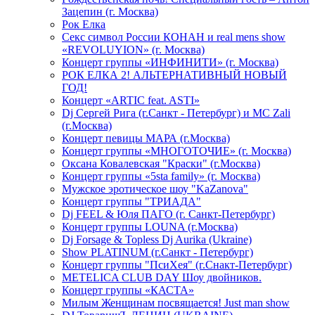
Зацепин (г. Москва)
Рок Елка
Секс символ России КОНАН и real mens show
«REVOLUYION» (г. Москва)
Концерт группы «ИНФИНИТИ» (г. Москва)
РОК ЕЛКА 2! АЛЬТЕРНАТИВНЫЙ НОВЫЙ
ГОД!
Концерт «ARTIC feat. ASTI»
Dj Сергей Рига (г.Санкт - Петербург) и MC Zali
(г.Москва)
Концерт певицы МАРА (г.Москва)
Концерт группы «МНОГОТОЧИЕ» (г. Москва)
Оксана Ковалевская "Краски" (г.Москва)
Концерт группы «5sta family» (г. Москва)
Мужское эротическое шоу "KaZanova"
Концерт группы "ТРИАДА"
Dj FEEL & Юля ПАГО (г. Санкт-Петербург)
Концерт группы LOUNA (г.Москва)
Dj Forsage & Topless Dj Aurika (Ukraine)
Show PLATINUM (г.Санкт - Петербург)
Концерт группы "ПсиХея" (г.Снакт-Петербург)
METELICA CLUB DAY Шоу двойников.
Концерт группы «КАСТА»
Милым Женщинам посвящается! Just man show