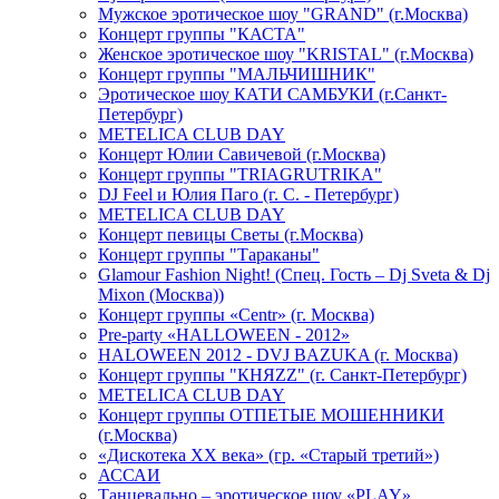
Мужское эротическое шоу "GRAND" (г.Москва)
Концерт группы "КАСТА"
Женское эротическое шоу "KRISTAL" (г.Москва)
Концерт группы "МАЛЬЧИШНИК"
Эротическое шоу КАТИ САМБУКИ (г.Санкт-
Петербург)
METELICA CLUB DAY
Концерт Юлии Савичевой (г.Москва)
Концерт группы "TRIAGRUTRIKA"
DJ Feel и Юлия Паго (г. С. - Петербург)
METELICA CLUB DAY
Концерт певицы Светы (г.Москва)
Концерт группы "Тараканы"
Glamour Fashion Night! (Спец. Гость – Dj Sveta & Dj
Mixon (Москва))
Концерт группы «Centr» (г. Москва)
Pre-party «HALLOWEEN - 2012»
HALOWEEN 2012 - DVJ BAZUKA (г. Москва)
Концерт группы "КНЯZZ" (г. Санкт-Петербург)
METELICA CLUB DAY
Концерт группы ОТПЕТЫЕ МОШЕННИКИ
(г.Москва)
«Дискотека ХХ века» (гр. «Старый третий»)
АССАИ
Танцевально – эротическое шоу «PLAY»