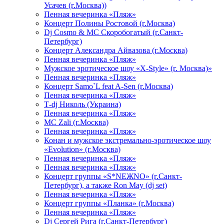
Усачев (г.Москва))
Пенная вечеринка «Пляж»
Концерт Полины Ростовой (г.Москва)
Dj Cosmo & МС Скоробогатый (г.Санкт-
Петербург)
Концерт Александра Айвазова (г.Москва)
Пенная вечеринка «Пляж»
Мужское эротическое шоу «X-Style» (г. Москва)»
Пенная вечеринка «Пляж»
Концерт Samo`L feat A-Sen (г.Москва)
Пенная вечеринка «Пляж»
Т-dj Николь (Украина)
Пенная вечеринка «Пляж»
МС Zali (г.Москва)
Пенная вечеринка «Пляж»
Конан и мужское экстремально-эротическое шоу
«Evolution» (г.Москва)
Пенная вечеринка «Пляж»
Пенная вечеринка «Пляж»
Концерт группы «S*NEЖNO» (г.Санкт-
Петербург), а также Ron May (dj set)
Пенная вечеринка «Пляж»
Концерт группы «Планка» (г.Москва)
Пенная вечеринка «Пляж»
Dj Сергей Рига (г.Санкт-Петербург)