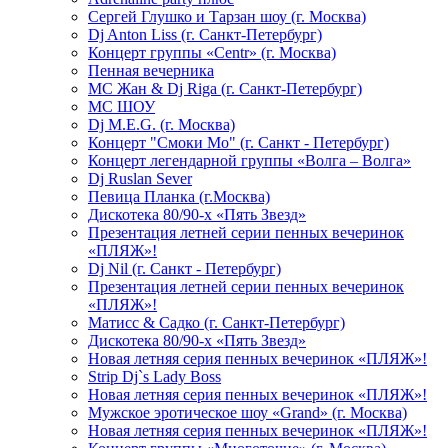
Сергей Глушко и Тарзан шоу (г. Москва)
Dj Anton Liss (г. Санкт-Петербург)
Концерт группы «Centr» (г. Москва)
Пенная вечерника
МС Жан & Dj Riga (г. Санкт-Петербург)
МС ШОУ
Dj M.E.G. (г. Москва)
Концерт "Смоки Мо" (г. Санкт - Петербург)
Концерт легендарной группы «Волга – Волга»
Dj Ruslan Sever
Певица Планка (г.Москва)
Дискотека 80/90-х «Пять Звезд»
Презентация летней серии пенных вечеринок
«ПЛЯЖ»!
Dj Nil (г. Санкт - Петербург)
Презентация летней серии пенных вечеринок
«ПЛЯЖ»!
Матисс & Садко (г. Санкт-Петербург)
Дискотека 80/90-х «Пять Звезд»
Новая летняя серия пенных вечеринок «ПЛЯЖ»!
Strip Dj`s Lady Boss
Новая летняя серия пенных вечеринок «ПЛЯЖ»!
Мужское эротическое шоу «Grand» (г. Москва)
Новая летняя серия пенных вечеринок «ПЛЯЖ»!