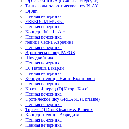
Dj Сергей RIGA (г.Санкт-Петербург)
Танцевально-эротическое шоу PLAY
Dj Jim
Пенная вечеринка
FREEDOM MUSIC
Пенная вечеринка
Концерт Julia Lasker
Пенная вечеринка
певица Леона Аврелина
Пенная вечеринка
Эротическое шоу PAFOS
Шоу двойников
Пенная вечеринка
DJ Наташа Бакарди
Пенная вечеринка
Концерт певицы Насти Крайновой
Пенная вечеринка
Красный перец (Dj Игорь Кокс)
Пенная вечеринка
Эротическое шоу GREASE (Ukraaine)
Пенная вечеринка
Topless Dj Duo Kirsanov & Phoenix
Концерт певицы Афродита
Пенная вечеринка
Пенная вечеринка