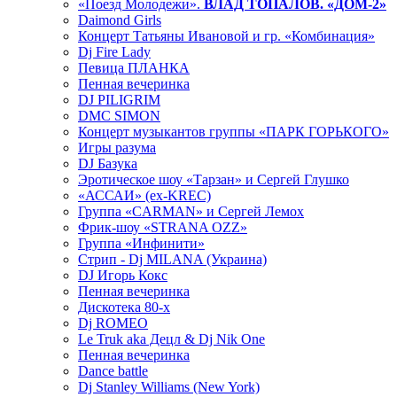
«Поезд Молодежи».
ВЛАД ТОПАЛОВ. «ДОМ-2»
Daimond Girls
Концерт Татьяны Ивановой и гр. «Комбинация»
Dj Fire Lady
Певица ПЛАНКА
Пенная вечеринка
DJ PILIGRIM
DMC SIMON
Концерт музыкантов группы «ПАРК ГОРЬКОГО»
Игры разума
DJ Базука
Эротическое шоу «Тарзан» и Сергей Глушко
«АССАИ» (ex-KREC)
Группа «CARMAN» и Сергей Лемох
Фрик-шоу «STRANA OZZ»
Группа «Инфинити»
Стрип - Dj MILANA (Украина)
DJ Игорь Кокс
Пенная вечеринка
Дискотека 80-х
Dj ROMEO
Le Truk aka Децл & Dj Nik One
Пенная вечеринка
Dance battle
Dj Stanley Williams (New York)