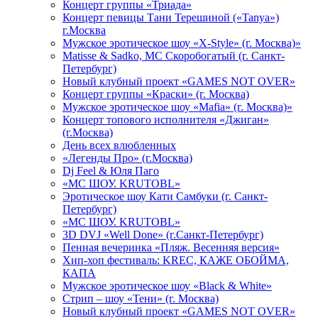
Концерт группы «Триада»
Концерт певицы Тани Терешиной («Tanya»)
г.Москва
Мужское эротическое шоу «X-Style» (г. Москва)»
Matissе & Sadko, MC Скоробогатый (г. Санкт-
Петербург)
Новый клубный проект «GAMES NOT OVER»
Концерт группы «Краски» (г. Москва)
Мужское эротическое шоу «Mafia» (г. Москва)»
Концерт топового исполнителя «Джиган»
(г.Москва)
День всех влюбленных
«Легенды Про» (г.Москва)
Dj Feel & Юля Паго
«МС ШОУ. KRUTOBL»
Эротическое шоу Кати Самбуки (г. Санкт-
Петербург)
«МС ШОУ. KRUTOBL»
3D DVJ «Well Done» (г.Санкт-Петербург)
Пенная вечеринка «Пляж. Весенняя версия»
Хип-хоп фестиваль: KREC, КАЖЕ ОБОЙМА,
КАПА
Мужское эротическое шоу «Black & White»
Стрип – шоу «Тени» (г. Москва)
Новый клубный проект «GAMES NOT OVER»