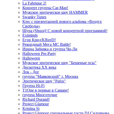
La Fabrique 2!
Концерт группы Car-Man!
Мужское эротическое шоу HAMMER
Swanky Tunes
Krec с презентацией нового альбома «Воздух
Свободы»
Шура (Shura)! С новой концертной программой!
Eximinds
Егор Крид/KReeD!
Рекордный Мега МС Battle!
Ирина Забияка и группа Чи-Ли
Halloween Pre-Party
Halloween
Мужское эротическое шоу "Бешеные псы"
Дискотека ХХ века
Лок - Дог
группа "Маяковский" г. Москва
Эротическое шоу "Pafos"
Группа Hi-Fi
T1One в первые в Самаре!
группа Многоточие
Richard Durand!
Project Glamour
Kristina Si
Project Glamour специальные гости DJ Силуянова