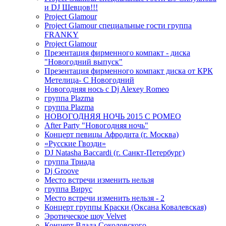
и DJ Шевцов!!!
Project Glamour
Project Glamour специальные гости группа
FRANKY
Project Glamour
Презентация фирменного компакт - диска
"Новогодний выпуск"
Презентация фирменного компакт диска от КРК
Метелица- С Новогодний
Новогодняя нось с Dj Alexey Romeo
группа Plazma
группа Plazma
НОВОГОДНЯЯ НОЧЬ 2015 C РОМЕО
After Party "Новогодняя ночь"
Концерт певицы Афродита (г. Москва)
«Русские Гвозди»
DJ Natasha Baccardi (г. Санкт-Петербург)
группа Триада
Dj Groove
Место встречи изменить нельзя
группа Вирус
Место встречи изменить нельзя - 2
Концерт группы Краски (Оксана Ковалевская)
Эротическое шоу Velvet
Концерт Влада Соколовского