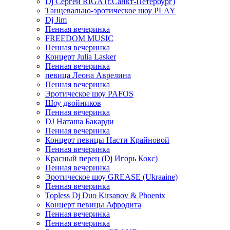
Dj Сергей RIGA (г.Санкт-Петербург)
Танцевально-эротическое шоу PLAY
Dj Jim
Пенная вечеринка
FREEDOM MUSIC
Пенная вечеринка
Концерт Julia Lasker
Пенная вечеринка
певица Леона Аврелина
Пенная вечеринка
Эротическое шоу PAFOS
Шоу двойников
Пенная вечеринка
DJ Наташа Бакарди
Пенная вечеринка
Концерт певицы Насти Крайновой
Пенная вечеринка
Красный перец (Dj Игорь Кокс)
Пенная вечеринка
Эротическое шоу GREASE (Ukraaine)
Пенная вечеринка
Topless Dj Duo Kirsanov & Phoenix
Концерт певицы Афродита
Пенная вечеринка
Пенная вечеринка