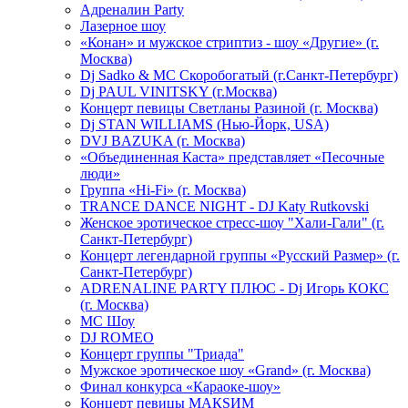
Адреналин Party
Лазерное шоу
«Конан» и мужское стриптиз - шоу «Другие» (г.
Москва)
Dj Sadko & МС Скоробогатый (г.Санкт-Петербург)
Dj PAUL VINITSKY (г.Москва)
Концерт певицы Светланы Разиной (г. Москва)
Dj STAN WILLIAMS (Нью-Йорк, USA)
DVJ BAZUKA (г. Москва)
«Объединенная Каста» представляет «Песочные
люди»
Группа «Hi-Fi» (г. Москва)
TRANCE DANCE NIGHT - DJ Katy Rutkovski
Женское эротическое стресс-шоу "Хали-Гали" (г.
Санкт-Петербург)
Концерт легендарной группы «Русский Размер» (г.
Санкт-Петербург)
ADRENALINE PARTY ПЛЮС - Dj Игорь КОКС
(г. Москва)
MC Шоу
DJ ROMEO
Концерт группы "Триада"
Мужское эротическое шоу «Grand» (г. Москва)
Финал конкурса «Караоке-шоу»
Концерт певицы МАКSИМ