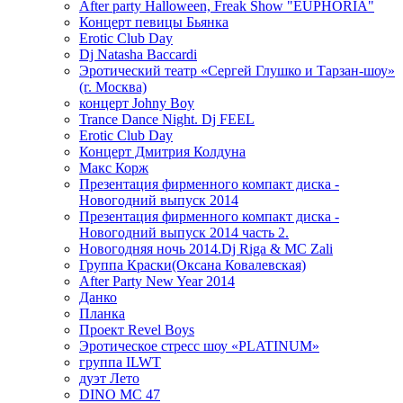
After party Halloween, Freak Show "EUPHORIA"
Концерт певицы Бьянка
Erotic Club Day
Dj Natasha Baccardi
Эротический театр «Сергей Глушко и Тарзан-шоу»
(г. Москва)
концерт Johny Boy
Trance Dance Night. Dj FEEL
Erotic Club Day
Концерт Дмитрия Колдуна
Макс Корж
Презентация фирменного компакт диска -
Новогодний выпуск 2014
Презентация фирменного компакт диска -
Новогодний выпуск 2014 часть 2.
Новогодняя ночь 2014.Dj Riga & MC Zali
Группа Краски(Оксана Ковалевская)
After Party New Year 2014
Данко
Планка
Проект Revel Boys
Эротическое стресс шоу «PLATINUM»
группа ILWT
дуэт Лето
DINO MC 47