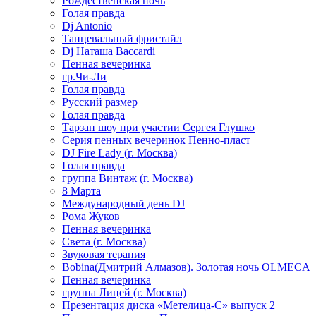
Рождественская ночь
Голая правда
Dj Antonio
Танцевальный фристайл
Dj Наташа Baccardi
Пенная вечеринка
гр.Чи-Ли
Голая правда
Русский размер
Голая правда
Тарзан шоу при участии Сергея Глушко
Серия пенных вечеринок Пенно-пласт
DJ Fire Lady (г. Москва)
Голая правда
группа Винтаж (г. Москва)
8 Марта
Международный день DJ
Рома Жуков
Пенная вечеринка
Света (г. Москва)
Звуковая терапия
Bobina(Дмитрий Алмазов). Золотая ночь OLMECA
Пенная вечеринка
группа Лицей (г. Москва)
Презентация диска «Метелица-С» выпуск 2