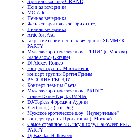
Эротическое шоу GRAND
Пенная вечеринка
MC Zali
Пенная вечеринка
Женское эротическое Эрика шоу
Пенная вечеринка
Artic feat Asti
закрытие серии пенных вечеринок SUMMER
PARTY
Мужское эротическое шоу "ТЕНИ" (г. Москва)
Slade show (Ukraine)
Dj Alexey Romeo
концерт группы Многоточие
концерт группы Братья Гримм
РУССКИЕ ГВОЗДИ
Концерт певицы Света
Мужское эротическое шоу "PRIDE"
Trance Dance Night, OMNIA
DJ-Topless Форсаж и Аурика
Electrodog 2 (Loc Dog)
Мужское эротическое шоу "Неудержимые"
концерт группы Пропаганда (г.Москва)
Самое страшное МС шоу в году. Halloween PRE-
PARTY
Dj Bazuka_Halloween