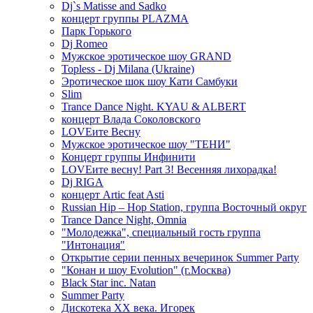
Dj`s Matisse and Sadko
концерт группы PLAZMA
Парк Горького
Dj Romeo
Мужское эротическое шоу GRAND
Topless - Dj Milana (Ukraine)
Эротическое шок шоу Кати Самбуки
Slim
Trance Dance Night. KYAU & ALBERT
концерт Влада Соколовского
LOVEите Весну
Мужское эротическое шоу "ТЕНИ"
Концерт группы Инфинити
LOVEите весну! Part 3! Весенняя лихорадка!
Dj RIGA
концерт Artic feat Asti
Russian Hip – Hop Station, группа Восточный округ
Trance Dance Night, Omnia
"Молодежка", специальный гость группа
"Интонация"
Открытие серии пенных вечеринок Summer Party
"Конан и шоу Evolution" (г.Москва)
Black Star inc. Natan
Summer Party
Дискотека ХХ века. Игорек