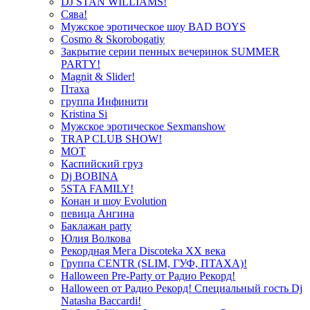
DJ STAN WILLIAMS!
Сява!
Мужское эротическое шоу BAD BOYS
Cosmo & Skorobogatiy
Закрытие серии пенных вечеринок SUMMER
PARTY!
Magnit & Slider!
Птаха
группа Инфинити
Kristina Si
Мужское эротическое Sexmanshow
TRAP CLUB SHOW!
МОТ
Каспийский груз
Dj BOBINA
5STA FAMILY!
Конан и шоу Evolution
певица Ангина
Баклажан party
Юлия Волкова
Рекордная Мега Discoteka XX века
Группа CENTR (SLIM, ГУФ, ПТАХА)!
Halloween Pre-Party от Радио Рекорд!
Halloween от Радио Рекорд! Специальный гость Dj
Natasha Baccardi!