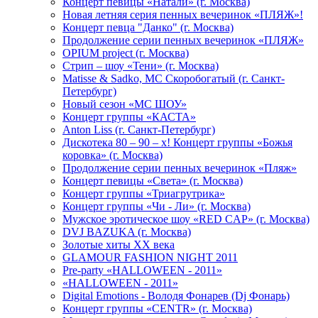
Концерт певицы «Натали» (г. Москва)
Новая летняя серия пенных вечеринок «ПЛЯЖ»!
Концерт певца "Данко" (г. Москва)
Продолжение серии пенных вечеринок «ПЛЯЖ»
OPIUM project (г. Москва)
Стрип – шоу «Тени» (г. Москва)
Matissе & Sadko, MC Скоробогатый (г. Санкт-
Петербург)
Новый сезон «МС ШОУ»
Концерт группы «КАСТА»
Anton Liss (г. Санкт-Петербург)
Дискотека 80 – 90 – х! Концерт группы «Божья
коровка» (г. Москва)
Продолжение серии пенных вечеринок «Пляж»
Концерт певицы «Света» (г. Москва)
Концерт группы «Триагрутрика»
Концерт группы «Чи - Ли» (г. Москва)
Мужское эротическое шоу «RED CAP» (г. Москва)
DVJ BAZUKA (г. Москва)
Золотые хиты XX века
GLAMOUR FASHION NIGHT 2011
Pre-party «HALLOWEEN - 2011»
«HALLOWEEN - 2011»
Digital Emotions - Володя Фонарев (Dj Фонарь)
Концерт группы «CENTR» (г. Москва)