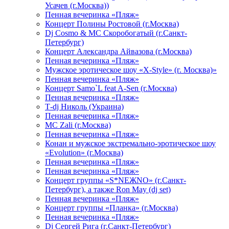
Усачев (г.Москва))
Пенная вечеринка «Пляж»
Концерт Полины Ростовой (г.Москва)
Dj Cosmo & МС Скоробогатый (г.Санкт-
Петербург)
Концерт Александра Айвазова (г.Москва)
Пенная вечеринка «Пляж»
Мужское эротическое шоу «X-Style» (г. Москва)»
Пенная вечеринка «Пляж»
Концерт Samo`L feat A-Sen (г.Москва)
Пенная вечеринка «Пляж»
Т-dj Николь (Украина)
Пенная вечеринка «Пляж»
МС Zali (г.Москва)
Пенная вечеринка «Пляж»
Конан и мужское экстремально-эротическое шоу
«Evolution» (г.Москва)
Пенная вечеринка «Пляж»
Пенная вечеринка «Пляж»
Концерт группы «S*NEЖNO» (г.Санкт-
Петербург), а также Ron May (dj set)
Пенная вечеринка «Пляж»
Концерт группы «Планка» (г.Москва)
Пенная вечеринка «Пляж»
Dj Сергей Рига (г.Санкт-Петербург)