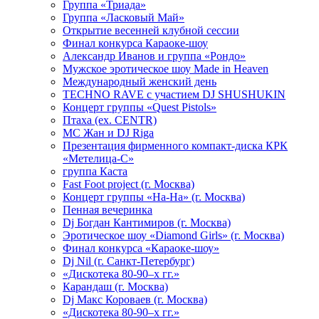
Группа «Триада»
Группа «Ласковый Май»
Открытие весенней клубной сессии
Финал конкурса Караоке-шоу
Александр Иванов и группа «Рондо»
Мужское эротическое шоу Made in Heaven
Международный женский день
TECHNO RAVE с участием DJ SHUSHUKIN
Концерт группы «Quest Pistols»
Птаха (ex. CENTR)
МС Жан и DJ Riga
Презентация фирменного компакт-диска КРК
«Метелица-С»
группа Каста
Fast Foot project (г. Москва)
Концерт группы «На-На» (г. Москва)
Пенная вечеринка
Dj Богдан Кантимиров (г. Москва)
Эротическое шоу «Diamond Girls» (г. Москва)
Финал конкурса «Караоке-шоу»
Dj Nil (г. Санкт-Петербург)
«Дискотека 80-90–х гг.»
Карандаш (г. Москва)
Dj Макс Короваев (г. Москва)
«Дискотека 80-90–х гг.»