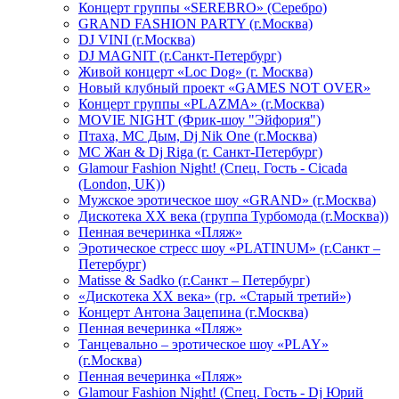
Концерт группы «SEREBRO» (Серебро)
GRAND FASHION PARTY (г.Москва)
DJ VINI (г.Москва)
DJ MAGNIT (г.Санкт-Петербург)
Живой концерт «Loc Dog» (г. Москва)
Новый клубный проект «GAMES NOT OVER»
Концерт группы «PLAZMA» (г.Москва)
MOVIE NIGHT (Фрик-шоу "Эйфория")
Птаха, МС Дым, Dj Nik One (г.Москва)
МС Жан & Dj Riga (г. Санкт-Петербург)
Glamour Fashion Night! (Спец. Гость - Cicada
(London, UK))
Мужское эротическое шоу «GRAND» (г.Москва)
Дискотека XX века (группа Турбомода (г.Москва))
Пенная вечеринка «Пляж»
Эротическое стресс шоу «PLATINUM» (г.Санкт –
Петербург)
Matisse & Sadko (г.Санкт – Петербург)
«Дискотека ХХ века» (гр. «Старый третий»)
Концерт Антона Зацепина (г.Москва)
Пенная вечеринка «Пляж»
Танцевально – эротическое шоу «PLAY»
(г.Москва)
Пенная вечеринка «Пляж»
Glamour Fashion Night! (Спец. Гость - Dj Юрий