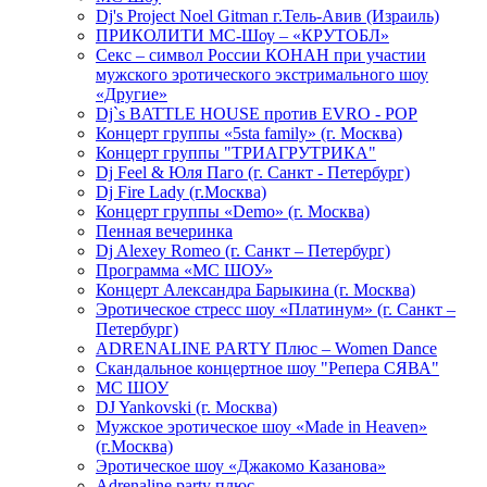
Dj's Project Noel Gitman г.Тель-Авив (Израиль)
ПРИКОЛИТИ МС-Шоу – «КРУТОБЛ»
Секс – символ России КОНАН при участии
мужского эротического экстримального шоу
«Другие»
Dj`s BATTLE HOUSE против EVRO - POP
Концерт группы «5sta family» (г. Москва)
Концерт группы "ТРИАГРУТРИКА"
Dj Feel & Юля Паго (г. Санкт - Петербург)
Dj Fire Lady (г.Москва)
Концерт группы «Demo» (г. Москва)
Пенная вечеринка
Dj Alexey Romeo (г. Санкт – Петербург)
Программа «МС ШОУ»
Концерт Александра Барыкина (г. Москва)
Эротическое стресс шоу «Платинум» (г. Санкт –
Петербург)
ADRENALINE PARTY Плюс – Women Dance
Скандальное концертное шоу "Репера СЯВА"
МС ШОУ
DJ Yankovski (г. Москва)
Мужское эротическое шоу «Made in Heaven»
(г.Москва)
Эротическое шоу «Джакомо Казанова»
Adrenaline party плюс