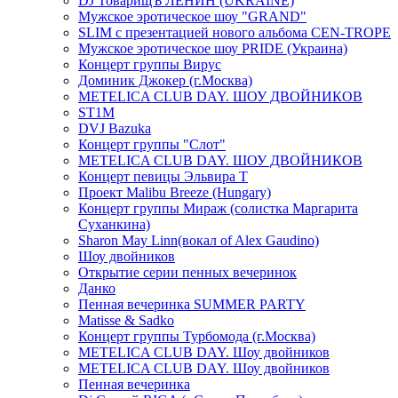
DJ ТоварищЪ ЛЕНИН (UKRAINE)
Мужское эротическое шоу "GRAND"
SLIM с презентацией нового альбома CEN-TROPE
Мужское эротическое шоу PRIDE (Украина)
Концерт группы Вирус
Доминик Джокер (г.Москва)
METELICA CLUB DAY. ШОУ ДВОЙНИКОВ
ST1M
DVJ Bazuka
Концерт группы "Слот"
METELICA CLUB DAY. ШОУ ДВОЙНИКОВ
Концерт певицы Эльвира Т
Проект Malibu Breeze (Hungary)
Концерт группы Мираж (солистка Маргарита
Суханкина)
Sharon May Linn(вокал of Alex Gaudino)
Шоу двойников
Открытие серии пенных вечеринок
Данко
Пенная вечеринка SUMMER PARTY
Matisse & Sadko
Концерт группы Турбомода (г.Москва)
METELICA CLUB DAY. Шоу двойников
METELICA CLUB DAY. Шоу двойников
Пенная вечеринка