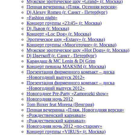
Мужское эротическое шоу «Grand» (г. Москва)
Пенная вечеринка «Пляж. Осенняя версия»
Dj Alexey Romeo (г. Санкт - Петербург)
«Fashion night»
Концерт группы «23:45» (г. Москва)
Dj Львов (г. Москва)
Концерт «Loc Dog» (г. Москва)
Эротическое шоу «Extasy» (г. Москва)
Концерт группы «Многоточие» (г. Москва)
Мужское эротическое шоу «Hot Dogs» (г. Москва)
Dj Цветкоff (г. Санкт - Петербург)
Карандаш & МС Lenin & Dj Grim
Концерт певицы МАКSIМ (г. Москва)
Презентация фирменного компакт – диска
«Новогодний выпуск 2012»
Презентация фирменного компакт – диска
«Новогодний выпуск 2012»
Новогоднее Pre-Party «Zamorozki show»
Новогодняя ночь 2012
Tom Boxer feat Morena (Венгрия)
Пенная вечеринка «Пляж. Новогодняя версия»
«Рождественский карнавал»
«Рождественский карнавал»
Новогодняя ночь 2012 «по-старому»
Концерт группы «VIRUS» (г. Москва)