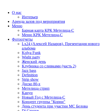
О нас
Интерьер
Аренда залов под мероприятия
Меню
Барная карта КРК Метелица-С
Меню КРК Метелица-С
Фотоотчеты
Lx24 (Алексей Назаров). Презентация нового
альбома
Kolya Funk
Wight party
Женский день
Клубника со сливками (часть 2)
Jazz bass
Definition
Strip show
Диско 80-х
Метелица стрип
Канун
Новый Год с Метелица-С
Концерт группы "Корни"
День студента при участии МС Белова
Dj Groove