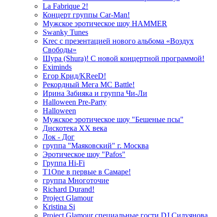
La Fabrique 2!
Концерт группы Car-Man!
Мужское эротическое шоу HAMMER
Swanky Tunes
Krec с презентацией нового альбома «Воздух
Свободы»
Шура (Shura)! С новой концертной программой!
Eximinds
Егор Крид/KReeD!
Рекордный Мега МС Battle!
Ирина Забияка и группа Чи-Ли
Halloween Pre-Party
Halloween
Мужское эротическое шоу "Бешеные псы"
Дискотека ХХ века
Лок - Дог
группа "Маяковский" г. Москва
Эротическое шоу "Pafos"
Группа Hi-Fi
T1One в первые в Самаре!
группа Многоточие
Richard Durand!
Project Glamour
Kristina Si
Project Glamour специальные гости DJ Силуянова