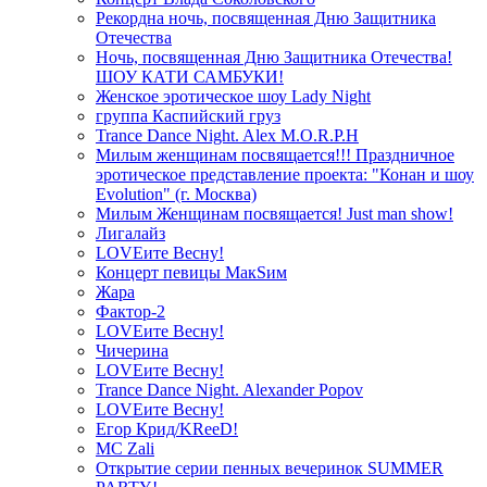
Рекордна ночь, посвященная Дню Защитника
Отечества
Ночь, посвященная Дню Защитника Отечества!
ШОУ КАТИ САМБУКИ!
Женское эротическое шоу Lady Night
группа Каспийский груз
Trance Dance Night. Alex M.O.R.P.H
Милым женщинам посвящается!!! Праздничное
эротическое представление проекта: "Конан и шоу
Evolution" (г. Москва)
Милым Женщинам посвящается! Just man show!
Лигалайз
LOVEите Весну!
Концерт певицы МакSим
Жара
Фактор-2
LOVEите Весну!
Чичерина
LOVEите Весну!
Trance Dance Night. Alexander Popov
LOVEите Весну!
Егор Крид/KReeD!
MC Zali
Открытие серии пенных вечеринок SUMMER