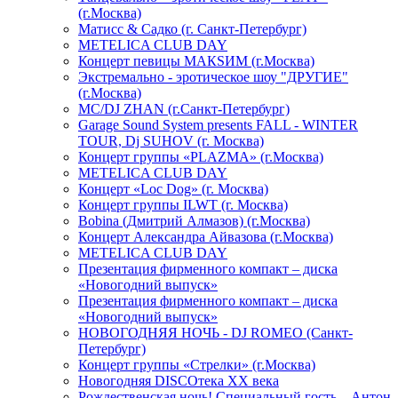
(г.Москва)
Матисс & Садко (г. Санкт-Петербург)
METELICA CLUB DAY
Концерт певицы МАКSИМ (г.Москва)
Экстремально - эротическое шоу "ДРУГИЕ"
(г.Москва)
МС/DJ ZHAN (г.Санкт-Петербург)
Garage Sound System presents FALL - WINTER
TOUR, Dj SUHOV (г. Москва)
Концерт группы «PLAZMA» (г.Москва)
METELICA CLUB DAY
Концерт «Loc Dog» (г. Москва)
Концерт группы ILWT (г. Москва)
Bobina (Дмитрий Алмазов) (г.Москва)
Концерт Александра Айвазова (г.Москва)
METELICA CLUB DAY
Презентация фирменного компакт – диска
«Новогодний выпуск»
Презентация фирменного компакт – диска
«Новогодний выпуск»
НОВОГОДНЯЯ НОЧЬ - DJ ROMEO (Санкт-
Петербург)
Концерт группы «Стрелки» (г.Москва)
Новогодняя DISCOтека ХХ века
Рождественская ночь! Специальный гость – Антон