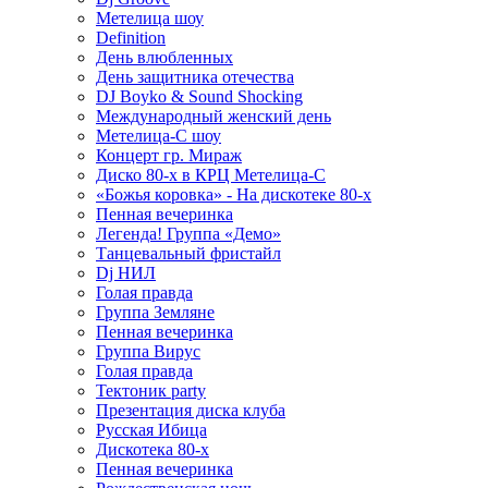
Метелица шоу
Definition
День влюбленных
День защитника отечества
DJ Boyko & Sound Shocking
Международный женский день
Метелица-С шоу
Концерт гр. Мираж
Диско 80-х в КРЦ Метелица-С
«Божья коровка» - На дискотеке 80-х
Пенная вечеринка
Легенда! Группа «Демо»
Танцевальный фристайл
Dj НИЛ
Голая правда
Группа Земляне
Пенная вечеринка
Группа Вирус
Голая правда
Тектоник party
Презентация диска клуба
Русская Ибица
Дискотека 80-х
Пенная вечеринка