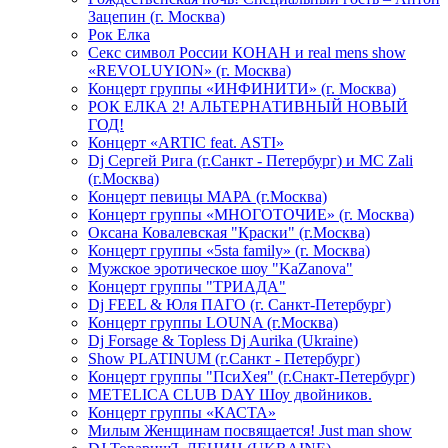
Зацепин (г. Москва)
Рок Елка
Секс символ России КОНАН и real mens show
«REVOLUYION» (г. Москва)
Концерт группы «ИНФИНИТИ» (г. Москва)
РОК ЕЛКА 2! АЛЬТЕРНАТИВНЫЙ НОВЫЙ
ГОД!
Концерт «ARTIC feat. ASTI»
Dj Сергей Рига (г.Санкт - Петербург) и MC Zali
(г.Москва)
Концерт певицы МАРА (г.Москва)
Концерт группы «МНОГОТОЧИЕ» (г. Москва)
Оксана Ковалевская "Краски" (г.Москва)
Концерт группы «5sta family» (г. Москва)
Мужское эротическое шоу "KaZanova"
Концерт группы "ТРИАДА"
Dj FEEL & Юля ПАГО (г. Санкт-Петербург)
Концерт группы LOUNA (г.Москва)
Dj Forsage & Topless Dj Aurika (Ukraine)
Show PLATINUM (г.Санкт - Петербург)
Концерт группы "ПсиХея" (г.Снакт-Петербург)
METELICA CLUB DAY Шоу двойников.
Концерт группы «КАСТА»
Милым Женщинам посвящается! Just man show