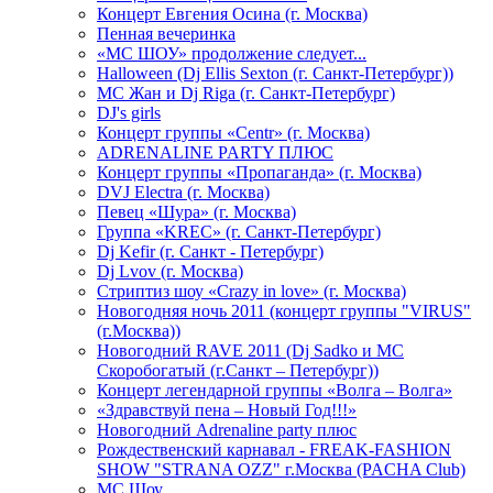
Концерт Евгения Осина (г. Москва)
Пенная вечеринка
«МС ШОУ» продолжение следует...
Halloween (Dj Ellis Sexton (г. Санкт-Петербург))
МС Жан и Dj Riga (г. Санкт-Петербург)
DJ's girls
Концерт группы «Centr» (г. Москва)
ADRENALINE PARTY ПЛЮС
Концерт группы «Пропаганда» (г. Москва)
DVJ Electra (г. Москва)
Певец «Шура» (г. Москва)
Группа «KREC» (г. Санкт-Петербург)
Dj Kefir (г. Санкт - Петербург)
Dj Lvov (г. Москва)
Стриптиз шоу «Crazy in love» (г. Москва)
Новогодняя ночь 2011 (концерт группы "VIRUS"
(г.Москва))
Новогодний RAVE 2011 (Dj Sadko и MC
Скоробогатый (г.Санкт – Петербург))
Концерт легендарной группы «Волга – Волга»
«Здравствуй пена – Новый Год!!!»
Новогодний Adrenaline party плюс
Рождественский карнавал - FREAK-FASHION
SHOW "STRANA OZZ" г.Москва (PACHA Club)
MC Шоу