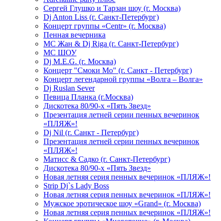
Сергей Глушко и Тарзан шоу (г. Москва)
Dj Anton Liss (г. Санкт-Петербург)
Концерт группы «Centr» (г. Москва)
Пенная вечерника
МС Жан & Dj Riga (г. Санкт-Петербург)
МС ШОУ
Dj M.E.G. (г. Москва)
Концерт "Смоки Мо" (г. Санкт - Петербург)
Концерт легендарной группы «Волга – Волга»
Dj Ruslan Sever
Певица Планка (г.Москва)
Дискотека 80/90-х «Пять Звезд»
Презентация летней серии пенных вечеринок
«ПЛЯЖ»!
Dj Nil (г. Санкт - Петербург)
Презентация летней серии пенных вечеринок
«ПЛЯЖ»!
Матисс & Садко (г. Санкт-Петербург)
Дискотека 80/90-х «Пять Звезд»
Новая летняя серия пенных вечеринок «ПЛЯЖ»!
Strip Dj`s Lady Boss
Новая летняя серия пенных вечеринок «ПЛЯЖ»!
Мужское эротическое шоу «Grand» (г. Москва)
Новая летняя серия пенных вечеринок «ПЛЯЖ»!