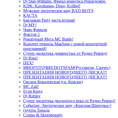
Dj Stan Williams. Финал конкурса Рекордсмен.
KDK: Kavabanga, Depo, Kolibri!
Мужское эротическое шоу BAD BOYS
КАСТА
Баклажан Party часть вторая!
Dj MY!
Чаян Фамали
Фактор 2
Рекордный Мега МС Battle!
Концерт певицы МакSим с новой концертной
программой!
Супер дискотека девяностых от Радио Рекорд!
Dj Riga!
ЦЕХ!
МНОГОТОЧИЕ/DOTSFAM(Руставели, Санчес)
ПРЕЗЕНТАЦИЯ НОВОГОДНЕГО ДИСКА!!!
ПРЕЗЕНТАЦИЯ НОВОГОДНЕГО ДИСКА!!!
Оксана Ковалевская (гр. Краски)
MC Zali!
Егор Крид
Dj Rublev
Супер дискотека двадцатого века от Радио Рекорд!
Событие: Эротическое шоу «Красная Шапочка»!
группа Триада
Cosmo & Skorobogatiy