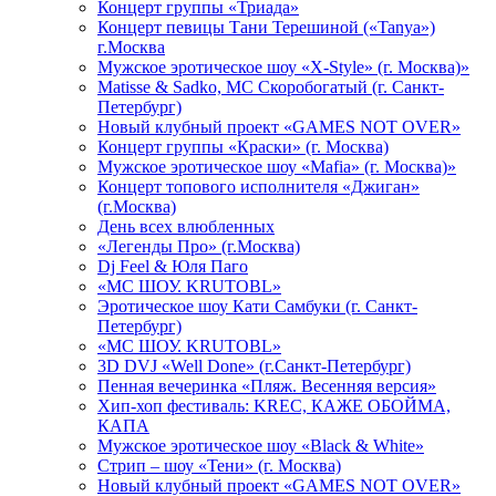
Концерт группы «Триада»
Концерт певицы Тани Терешиной («Tanya»)
г.Москва
Мужское эротическое шоу «X-Style» (г. Москва)»
Matissе & Sadko, MC Скоробогатый (г. Санкт-
Петербург)
Новый клубный проект «GAMES NOT OVER»
Концерт группы «Краски» (г. Москва)
Мужское эротическое шоу «Mafia» (г. Москва)»
Концерт топового исполнителя «Джиган»
(г.Москва)
День всех влюбленных
«Легенды Про» (г.Москва)
Dj Feel & Юля Паго
«МС ШОУ. KRUTOBL»
Эротическое шоу Кати Самбуки (г. Санкт-
Петербург)
«МС ШОУ. KRUTOBL»
3D DVJ «Well Done» (г.Санкт-Петербург)
Пенная вечеринка «Пляж. Весенняя версия»
Хип-хоп фестиваль: KREC, КАЖЕ ОБОЙМА,
КАПА
Мужское эротическое шоу «Black & White»
Стрип – шоу «Тени» (г. Москва)
Новый клубный проект «GAMES NOT OVER»