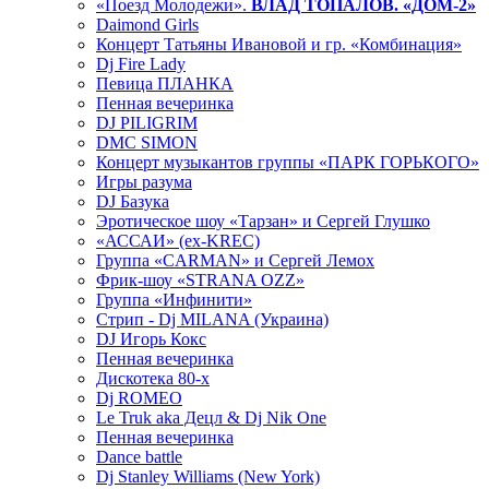
«Поезд Молодежи».
ВЛАД ТОПАЛОВ. «ДОМ-2»
Daimond Girls
Концерт Татьяны Ивановой и гр. «Комбинация»
Dj Fire Lady
Певица ПЛАНКА
Пенная вечеринка
DJ PILIGRIM
DMC SIMON
Концерт музыкантов группы «ПАРК ГОРЬКОГО»
Игры разума
DJ Базука
Эротическое шоу «Тарзан» и Сергей Глушко
«АССАИ» (ex-KREC)
Группа «CARMAN» и Сергей Лемох
Фрик-шоу «STRANA OZZ»
Группа «Инфинити»
Стрип - Dj MILANA (Украина)
DJ Игорь Кокс
Пенная вечеринка
Дискотека 80-х
Dj ROMEO
Le Truk aka Децл & Dj Nik One
Пенная вечеринка
Dance battle
Dj Stanley Williams (New York)