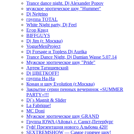
Trance dance night. Dj Alexander Popov
мужское эротическое шоу "Hummer"
Dj Nejtrino
группа TOTAL
White Night party, Dj Feel
Егор Крид
BIFFGUYS
Dj Jim (г. Москва)
VogueMenProject
Dj Forsage и Topless Dj Aurika
Trance Dance Night, Dj Damian Wasse 5.07.14
Мужское эротическое шоу "Pride"
Артем Татищевский
Dj ЦВЕТКOFF!
группа На-На
Конан и шоу Evolution (г.Москва)
Закрытие серии пенных вечеринок «SUMMER
PARTY»!!!
Dj`s Magnit & Slider
La Fabrique!
MC Doni
Мужское эротическое шоу GRAND
Группа IOWA (Айова), г. Санкт-Петербург
Гуф! Презентация нового Альбома 420!
SEXTREMSHOW — Самое горячее шоу!