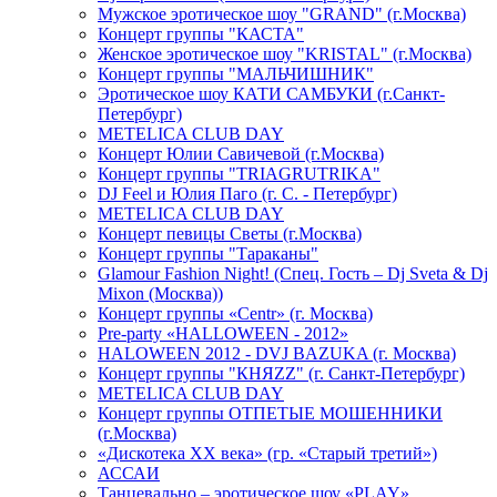
Мужское эротическое шоу "GRAND" (г.Москва)
Концерт группы "КАСТА"
Женское эротическое шоу "KRISTAL" (г.Москва)
Концерт группы "МАЛЬЧИШНИК"
Эротическое шоу КАТИ САМБУКИ (г.Санкт-
Петербург)
METELICA CLUB DAY
Концерт Юлии Савичевой (г.Москва)
Концерт группы "TRIAGRUTRIKA"
DJ Feel и Юлия Паго (г. С. - Петербург)
METELICA CLUB DAY
Концерт певицы Светы (г.Москва)
Концерт группы "Тараканы"
Glamour Fashion Night! (Спец. Гость – Dj Sveta & Dj
Mixon (Москва))
Концерт группы «Centr» (г. Москва)
Pre-party «HALLOWEEN - 2012»
HALOWEEN 2012 - DVJ BAZUKA (г. Москва)
Концерт группы "КНЯZZ" (г. Санкт-Петербург)
METELICA CLUB DAY
Концерт группы ОТПЕТЫЕ МОШЕННИКИ
(г.Москва)
«Дискотека ХХ века» (гр. «Старый третий»)
АССАИ
Танцевально – эротическое шоу «PLAY»