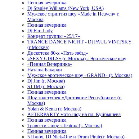
Пенная вечеринка
Dj Stanley Williams (New York, USA)
Мужское стриптиз шоу «Made in Heaven» г.
Москва
Пенная вечеринка
Dj Fire Lady
Концерт группы «25/17»
TRANCE DANCE NIGHT - Dj PAUL VINITSKY
(г.Москва)
Дискотека 80-х «Пять звёзд»
«SEXY GIRLS» (г. Москва) - Эротическое шоу
«Пенная Вечеринка»
Hаташа Бакарди
Мужское эротическое шоу «GRAND» (г. Москва)
Dj Jim (г. Москва)
ST1M (г. Москва)
Пенная вечеринка
Шоу толстушек «Достояние Республики» (г.
Москва)
Yolan & Kenia (г. Москва)
AFTERPARTY мото-шоу на пл. Куйбышева
Пенная вечеринка
Травести - шоу «Teatro» (г. Москва)
Пенная вечеринка
5 Плюх, DJ Nick-One и Drum Pirate(г. Москва)